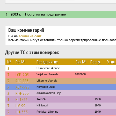
↑
2003 г.
Поступил на предприятие
Ваш комментарий
Вы не
вошли на сайт
.
Комментарии могут оставлять только зарегистрированные пользов
Другие ТС с этим номером:
№
Гос.№
Предприятие
Зав.№
Постр.
Утил.
3
Uuraisten Liikenne
3
LCE-703
Veljekset Salmela
1870908
3
RJK-553
Liikenne Vuorela
3
XEY-595
Koiviston Oulu
3
RJH-733
Anjalankosken Linja
3
H-3766
TAKRA
1936
3
HV-99
Niinivuori
1949
3
UH-533
Pukkilan Liikenne
1949