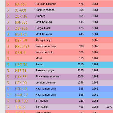
3
NA-657
Pekolan Liikenne
476
1961
3
XJ-608
Разные города
158
1961
3
ZD-746
Ampers
554
1961
3
HM-225
Matti Koskela
445
1961
3
ZO-263
Borgå Trafik
425
1961
3
HL-174
Matti Koskela
445
1961
3
USZ-39
Åbergin Linja
1962
3
HEU-752
Kasiniemen Linja
338
1962
3
OBH-3
Koiviston Oulu
379
1962
3
Mörö
115
1962
3
HBT-30
Paunu
2215
1962
3
HAZ-71
Разные города
1125
1962
3
HAY-33
Pirkanmaa, прочие
2206
1962
3
HEY-90
Lehdon Liikenne
1256
1962
3
HFH-12
Kasiniemen Linja
338
1962
3
HSM-27
Kasiniemen Linja
338
1962
3
KM-699
E. Ahonen
123
1963
3
THL-3
Särkisalon
493
1963
1977
Artturi Anttila
217
1964