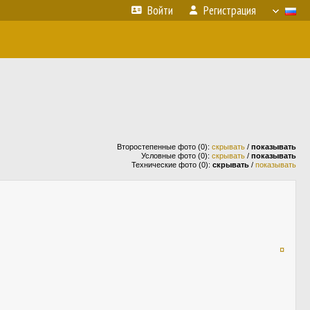
Войти
Регистрация
Второстепенные фото (0):
скрывать
/
показывать
Условные фото (0):
скрывать
/
показывать
Технические фото (0):
скрывать
/
показывать
¤