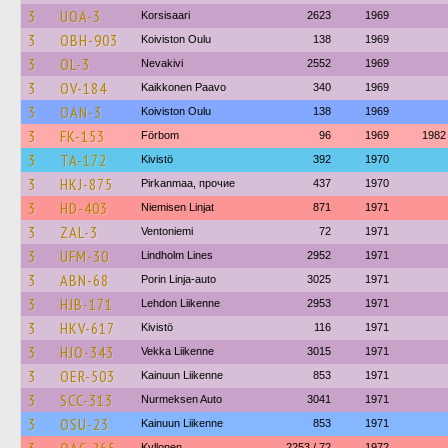
3
UOA-3
Korsisaari
2623
1969
3
OBH-903
Koiviston Oulu
138
1969
3
OL-3
Nevakivi
2552
1969
3
OV-184
Kaikkonen Paavo
340
1969
3
OAN-3
Koiviston Oulu
138
1969
3
FK-153
Förbom
96
1969
1982
3
TA-172
Kivistö
392
1970
3
HKJ-875
Pirkanmaa, прочие
437
1970
3
HD-403
Niemisen Linjat
871
1971
3
ZAL-3
Ventoniemi
72
1971
3
UFM-30
Lindholm Lines
2952
1971
3
ABN-68
Porin Linja-auto
3025
1971
3
HJB-171
Lehdon Liikenne
2953
1971
3
HKV-617
Kivistö
116
1971
3
HJO-343
Vekka Liikenne
3015
1971
3
OER-503
Kainuun Liikenne
853
1971
3
SCC-313
Nurmeksen Auto
3041
1971
3
OSU-23
Kainuun Liikenne
853
1971
Kyllonen
2253 / 72
1972