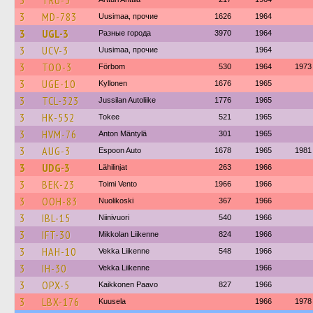
3
TRU-3
3
MD-783
Uusimaa, прочие
1626
1964
3
UGL-3
Разные города
3970
1964
3
UCV-3
Uusimaa, прочие
1964
3
TOO-3
Förbom
530
1964
1973
3
UGE-10
Kyllonen
1676
1965
3
TCL-323
Jussilan Autoliike
1776
1965
3
HK-552
Tokee
521
1965
3
HVM-76
Anton Mäntylä
301
1965
3
AUG-3
Espoon Auto
1678
1965
1981
3
UDG-3
Lähilinjat
263
1966
3
BEK-23
Toimi Vento
1966
1966
3
OOH-83
Nuolikoski
367
1966
3
IBL-15
Niinivuori
540
1966
3
IFT-30
Mikkolan Liikenne
824
1966
3
HAH-10
Vekka Liikenne
548
1966
3
IH-30
Vekka Liikenne
1966
3
OPX-5
Kaikkonen Paavo
827
1966
3
LBX-176
Kuusela
1966
1978