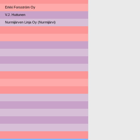
Erkki Forsström Oy
V.J. Huttunen
Nurmijärven Linja Oy (Nurmijärvi)