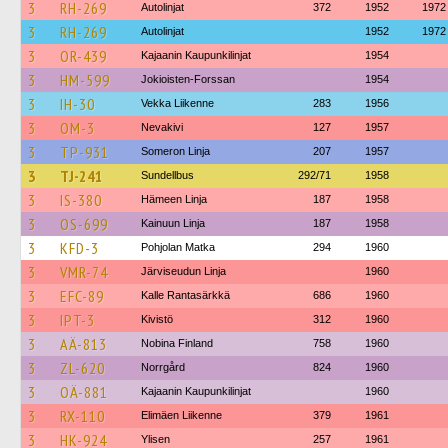
3
RH-269
Autolinjat
372
1952
1972
3
RH-269
Autolinjat
1952
1972
3
OR-439
Kajaanin Kaupunkilinjat
1954
3
HM-599
Jokioisten-Forssan
1954
3
IH-30
Vekka Liikenne
283
1956
3
OM-3
Nevakivi
127
1957
3
TP-931
Someron Linja
207
1957
3
TJ-241
Sundellbus
292/71
1958
3
IS-380
Hämeen Linja
187
1958
3
OS-699
Kainuun Linja
187
1958
3
KFD-3
Pohjolan Matka
294
1960
3
VMR-74
Järviseudun Linja
1960
3
EFC-89
Kalle Rantasärkkä
686
1960
3
IPT-3
Kivistö
312
1960
3
AÄ-813
Nobina Finland
758
1960
3
ZL-620
Norrgård
824
1960
3
OÄ-881
Kajaanin Kaupunkilinjat
1960
3
RX-110
Elimäen Liikenne
379
1961
3
HK-924
Ylisen
257
1961