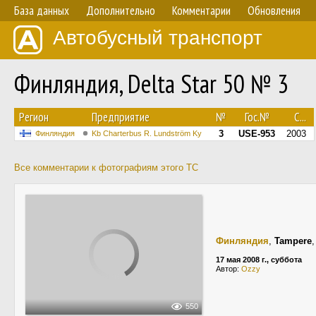
База данных
Дополнительно
Комментарии
Обновления
Автобусный транспорт
Финляндия, Delta Star 50 № 3
Регион
Предприятие
№
Гос.№
С...
3
USE-953
2003
Финляндия
Kb Charterbus R. Lundström Ky
Все комментарии к фотографиям этого ТС
Финляндия
,
Tampere
17 мая 2008 г., суббота
Автор:
Ozzy
550