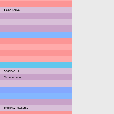
Heino Teuvo
Saarikko Elli
Viitanen Lauri
Модель: Autokori 1