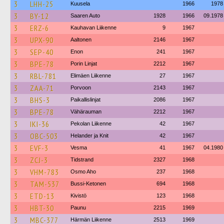
3
LHH-25
Kuusela
1966
1978
3
BY-12
Saaren Auto
1928
1966
09.1978
3
ERZ-6
Kauhavan Liikenne
9
1967
3
UPX-90
Aaltonen
2146
1967
3
SEP-40
Enon
241
1967
3
BPE-78
Porin Linjat
2212
1967
3
RBL-781
Elimäen Liikenne
27
1967
3
ZAA-71
Porvoon
2143
1967
3
BHS-3
Paikallislinjat
2086
1967
3
BPE-78
Vähärauman
2212
1967
3
IKI-36
Pekolan Liikenne
42
1967
3
OBC-503
Helander ja Knit
42
1967
3
EVF-3
Vesma
41
1967
04.1980
3
ZCJ-3
Tidstrand
2327
1968
3
VHM-783
Osmo Aho
237
1968
3
TAM-537
Bussi-Ketonen
694
1968
3
ETD-13
Kivistö
123
1968
3
HBT-30
Paunu
2215
1969
3
MBC-377
Härmän Liikenne
2513
1969