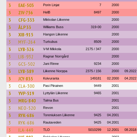
3
EAE-503
Porin Linjat
7
2000
3
ZIV-756
HelB
8497
2000
3
CFG-333
Mikkolan Liikenne
2000
3
ÅLP 33
Williams Buss
319-00
2000
3
XIB-915
Hangon Liikenne
2000
3
MYF-264
Turkubus
8509
2000
3
LYB-326
V-M Mikkola
2175 / 347
2000
3
LIB-932
Ragnar Norrgård
2000
3
GCS-502
Jani Rinne
9234
2000
3
LYB-389
Liikenne Norppa
2375 / 156
2000
09.2022
3
JCY-835
Koivuranta
149181
02.2000
04.2022
3
CLA-300
Pasi Piirainen
9449
2001
3
YVP-519
Lyttylän Liikenne
9465
2001
3
MRG-840
Talma Bus
2001
3
NEO-520
Revon
2001
3
RYK-686
Toreniuksen Liikenne
9425
04.2001
3
RYK-686
Rautaveden
9425
04.2001
3
ILA-449
TLO
S010299
12.2001
08.2018