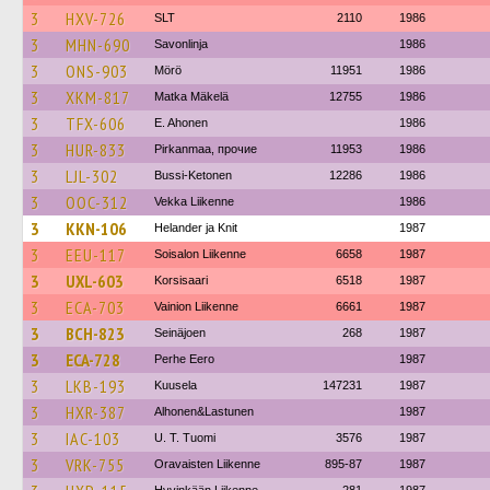
3
HXV-726
SLT
2110
1986
3
MHN-690
Savonlinja
1986
3
ONS-903
Mörö
11951
1986
3
XKM-817
Matka Mäkelä
12755
1986
3
TFX-606
E. Ahonen
1986
3
HUR-833
Pirkanmaa, прочие
11953
1986
3
LJL-302
Bussi-Ketonen
12286
1986
3
OOC-312
Vekka Liikenne
1986
3
KKN-106
Helander ja Knit
1987
3
EEU-117
Soisalon Liikenne
6658
1987
3
UXL-603
Korsisaari
6518
1987
3
ECA-703
Vainion Liikenne
6661
1987
3
BCH-823
Seinäjoen
268
1987
3
ECA-728
Perhe Eero
1987
3
LKB-193
Kuusela
147231
1987
3
HXR-387
Alhonen&Lastunen
1987
3
IAC-103
U. T. Tuomi
3576
1987
3
VRK-755
Oravaisten Liikenne
895-87
1987