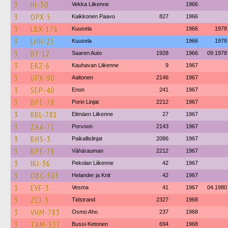
3
IH-30
Vekka Liikenne
1966
3
OPX-5
Kaikkonen Paavo
827
1966
3
LBX-176
Kuusela
1966
1978
3
LHH-25
Kuusela
1966
1978
3
BY-12
Saaren Auto
1928
1966
09.1978
3
ERZ-6
Kauhavan Liikenne
9
1967
3
UPX-90
Aaltonen
2146
1967
3
SEP-40
Enon
241
1967
3
BPE-78
Porin Linjat
2212
1967
3
RBL-781
Elimäen Liikenne
27
1967
3
ZAA-71
Porvoon
2143
1967
3
BHS-3
Paikallislinjat
2086
1967
3
BPE-78
Vähärauman
2212
1967
3
IKI-36
Pekolan Liikenne
42
1967
3
OBC-503
Helander ja Knit
42
1967
3
EVF-3
Vesma
41
1967
04.1980
3
ZCJ-3
Tidstrand
2327
1968
3
VHM-783
Osmo Aho
237
1968
3
TAM-537
Bussi-Ketonen
694
1968