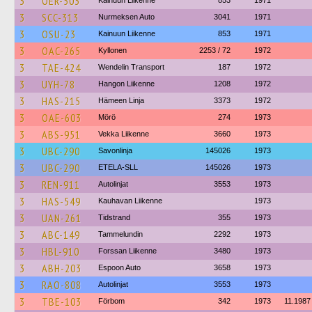
3
OER-503
Kainuun Liikenne
853
1971
3
SCC-313
Nurmeksen Auto
3041
1971
3
OSU-23
Kainuun Liikenne
853
1971
3
OAC-265
Kyllonen
2253 / 72
1972
3
TAE-424
Wendelin Transport
187
1972
3
UYH-78
Hangon Liikenne
1208
1972
3
HAS-215
Hämeen Linja
3373
1972
3
OAE-603
Mörö
274
1973
3
ABS-951
Vekka Liikenne
3660
1973
3
UBC-290
Savonlinja
145026
1973
3
UBC-290
ETELA-SLL
145026
1973
3
REN-911
Autolinjat
3553
1973
3
HAS-549
Kauhavan Liikenne
1973
3
UAN-261
Tidstrand
355
1973
3
ABC-149
Tammelundin
2292
1973
3
HBL-910
Forssan Liikenne
3480
1973
3
ABH-203
Espoon Auto
3658
1973
3
RAO-808
Autolinjat
3553
1973
3
TBE-103
Förbom
342
1973
11.1987