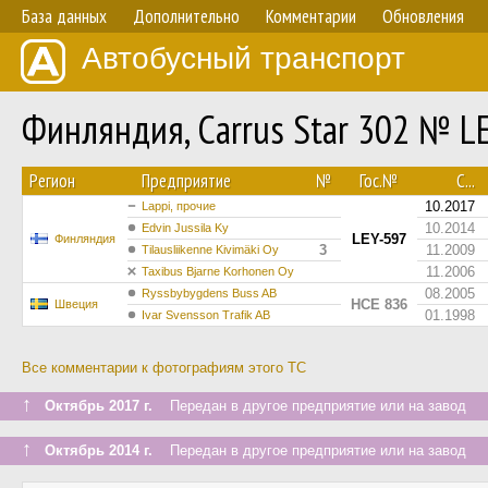
База данных
Дополнительно
Комментарии
Обновления
Автобусный транспорт
Финляндия, Carrus Star 302 № L
Регион
Предприятие
№
Гос.№
С...
10.2017
Lappi, прочие
10.2014
Edvin Jussila Ky
LEY-597
Финляндия
3
11.2009
Tilausliikenne Kivimäki Oy
11.2006
Taxibus Bjarne Korhonen Oy
08.2005
Ryssbybygdens Buss AB
HCE 836
Швеция
01.1998
Ivar Svensson Trafik AB
Все комментарии к фотографиям этого ТС
↑
Октябрь 2017 г.
Передан в другое предприятие или на завод
↑
Октябрь 2014 г.
Передан в другое предприятие или на завод