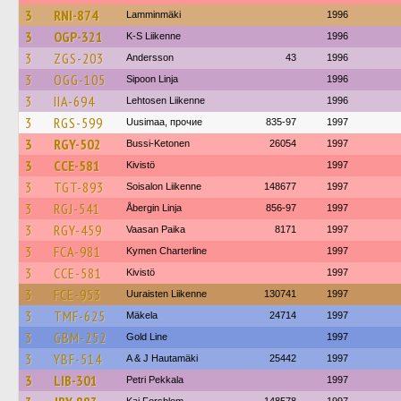
3
RNI-874
Lamminmäki
1996
3
OGP-321
K-S Liikenne
1996
3
ZGS-203
Andersson
43
1996
3
OGG-105
Sipoon Linja
1996
3
IIA-694
Lehtosen Liikenne
1996
3
RGS-599
Uusimaa, прочие
835-97
1997
3
RGY-502
Bussi-Ketonen
26054
1997
3
CCE-581
Kivistö
1997
3
TGT-893
Soisalon Liikenne
148677
1997
3
RGJ-541
Åbergin Linja
856-97
1997
3
RGY-459
Vaasan Paika
8171
1997
3
FCA-981
Kymen Charterline
1997
3
CCE-581
Kivistö
1997
3
FCE-953
Uuraisten Liikenne
130741
1997
3
TMF-625
Mäkela
24714
1997
3
GBM-252
Gold Line
1997
3
YBF-514
A & J Hautamäki
25442
1997
3
LIB-301
Petri Pekkala
1997