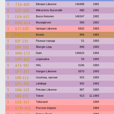
3
TSA-400
Elimäen Liikenne
146489
1982
3
UOT-800
Wikströms Busstrafik
680
1982
3
EKN-683
Bussi-Ketonen
146347
1982
3
HOO-614
Mustajärven
556
1982
3
UTJ-603
Vantaan Liikenne
5932
1983
3
HRK-515
Kivistö
856
1983
3
RJP-191
Разные города
51
1983
3
URV-300
Åbergin Linja
899
1983
3
VMH-172
Dahl
146624
1983
3
UPP-803
Linjamatka
59
1983
3
ATK-981
HKL
3196
1983
3
UPT-433
Hangon Liikenne
5870
1983
3
URR-616
Uusimaa, прочие
915
1983
3
UPS-303
Lähilinjat
902
1983
3
HRN-503
Pekolan Liikenne
887
1983
3
URR-831
Tokee
913
11.1983
3
USB-363
Tidstrand
1984
3
UTM-410
Porvoon kirjasto
1984