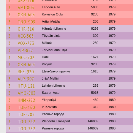
3
UKX-316
Osmo Aho
202
1979
3
AMJ-803
Espoon Auto
5003
1979
3
OKH-603
Koiviston Oulu
9285
1979
3
TNO-903
Artturi Anttila
286
1979
3
OHR-516
Härmän Liikenne
9236
1979
3
XCX-503
Töysän Linja
309
1979
3
VOX-773
Mäkela
230
1979
3
VJP-827
Järviseudun Linja
1979
3
MCC-502
Dahl
1627
1979
3
OKH-603
Pohjola
9285
1979
3
RES-920
Etelä-Savo, прочие
1615
1979
3
ALP-307
J & A Mylläri
1979
3
HTU-121
Lehdon Liikenne
269
1979
3
AMO-603
Saaren Auto
5015
1979
3
HNM-222
Ykspetäjä
469
1980
3
TOB-160
P. Koivisto
312
1980
3
TOE-282
Разные города
1980
3
TOO-252
Wendelin Transport
146069
1980
3
TOO-252
Разные города
146069
1980