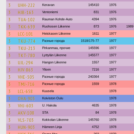
3
UHH-222
Keravan
145410
1976
3
HJB-163
Ventoniemi
831
1976
3
TUA-102
Rauman Kohde-Auto
4394
1976
3
TKK-639
Ruohosen Liikenne
873
1976
1989
3
LCC-101
Heiskasen Liikenne
1611
1977
3
TKU-774
Разные города
1518/175-77
1977
3
TKU-213
Pirkanmaa, прочие
145596
1977
3
TKT-780
Lyttylän Liikenne
145577
1977
3
UJL-294
Hangon Liikenne
1557
1977
3
HJV-863
Ylisen
7216
1977
3
VHE-505
Разные города
240364
1977
3
TMJ-716
Разные города
1559
1978
3
LCL-658
Kuusela
1978
3
OHA-903
Koiviston Oulu
1978
3
VHJ-603
U. Hakola
4635
1978
3
AKV-108
STA
84
1978
3
VLS-703
Kokkolan Liikenne
145760
1978
3
HUN-903
Hämeen Linja
4752
1978