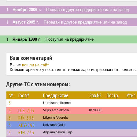
↑
Ноябрь 2006 г.
Передан в другое предприятие или на завод
↑
Август 2005 г.
Передан в другое предприятие или на завод
↑
Январь 1998 г.
Поступил на предприятие
Ваш комментарий
Вы не
вошли на сайт
.
Комментарии могут оставлять только зарегистрированные пользов
Другие ТС с этим номером:
№
Гос.№
Предприятие
Зав.№
Постр.
Утил.
3
Uuraisten Liikenne
3
LCE-703
Veljekset Salmela
1870908
3
RJK-553
Liikenne Vuorela
3
XEY-595
Koiviston Oulu
3
RJH-733
Anjalankosken Linja