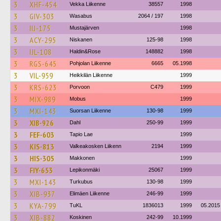
3
XHF-454
Vekka Liikenne
38557
1998
3
GIV-303
Wasabus
2064 / 197
1998
3
IIJ-175
Mustajärven
1998
3
ACY-295
Niskanen
125-98
1998
3
IJL-108
Haldin&Rose
148882
1998
3
RGS-645
Pohjolan Liikenne
6665
05.1998
3
VIL-959
Heikkilän Liikenne
1999
3
KRS-623
Porvoon
C479
1999
3
MIX-989
Mobus
1999
3
MXI-143
Suorsan Liikenne
130-98
1999
3
XIB-926
Dahl
250-99
1999
3
FEF-603
Tapio Lae
1999
3
KIS-813
Valkeakosken Liikenn
2194
1999
3
HIS-305
Makkonen
1999
3
FIY-653
Lepikonmäki
25067
1999
3
MXI-143
Turkubus
130-98
1999
3
XIB-937
Elimäen Liikenne
246-99
1999
3
KYA-799
TuKL
1836013
1999
05.2015
3
XIB-882
Koskinen
242-99
10.1999