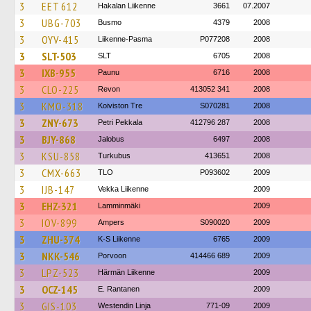
3
EET 612
Hakalan Liikenne
3661
07.2007
3
UBG-703
Busmo
4379
2008
3
OYV-415
Liikenne-Pasma
P077208
2008
3
SLT-503
SLT
6705
2008
3
IXB-955
Paunu
6716
2008
3
CLO-225
Revon
413052 341
2008
3
KMO-318
Koiviston Tre
S070281
2008
3
ZNY-673
Petri Pekkala
412796 287
2008
3
BJY-868
Jalobus
6497
2008
3
KSU-858
Turkubus
413651
2008
3
CMX-663
TLO
P093602
2009
3
IJB-147
Vekka Liikenne
2009
3
EHZ-321
Lamminmäki
2009
3
IOV-899
Ampers
S090020
2009
3
ZHU-374
K-S Liikenne
6765
2009
3
NKK-546
Porvoon
414466 689
2009
3
LPZ-523
Härmän Liikenne
2009
3
OCZ-145
E. Rantanen
2009
3
GIS-103
Westendin Linja
771-09
2009