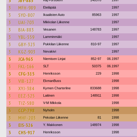
3
JBY-883
Kaj Forsblom
148578
1997
3
MFH-989
Eteläpää
1997
3
SYO-807
Ikaalisten Auto
85963
1997
3
UAI-703
Mikkolan Liikenne
1997
3
BIA-883
Vesanen
148783
1997
3
YBL-559
Lamminmäki
1997
3
GBY-323
Pukkilan Liikenne
810-97
1997
3
KGZ-903
Nevakivi
1997
3
JCA-965
Niemisen Linjat
852-97
06.1997
3
FKL-166
SLT
50375
06.1997
3
CFG-315
Henriksson
229
1998
3
VIB-127
EkmanBuss
1998
3
XYJ-384
Kymen Charterline
833688
1998
3
EEZ-525
Laitinen
148911
1998
3
TIZ-580
V-M Mikkola
1998
3
CCP-798
Nyholm
1998
3
MHF-203
Pekolan Liikenne
81
1998
3
EIS-326
Y. Makkonen
148974
1998
3
CHS-917
Henriksson
1998