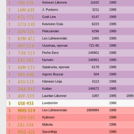
3
LHV-558
Ketosen Liikenne
11632
1985
3
LHM-691
J. Punkero
3211
1985
3
HTL-771
Gold Line
6147
1985
3
UTU-143
Koiviston Oulu
6223
1985
3
UUV-226
Pieksämäki
6296
1985
3
KFM-472
Leo Lähteenmäki
1065
1985
3
AVT-114
Uusimaa, прочие
721-85
1985
3
TXK-513
Perhe Eero
146901
1985
3
EAT-381
Nyholm
146951
1985
3
AVM-135
Satakunta, прочие
6178
1985
3
VKV-690
Ingves Bussar
504
1985
3
ASV-123
Hämeen Linja
6113
1985
3
ONA-842
Kutilan
146672
1985
3
AVP-533
Laurilan Liikenne
1087
1985
1999
3
USE-953
Lundström
1986
3
MHS-324
Leo Lähteenmäki
1809984
1986
3
OOV-593
Kyllonen
1986
3
EBJ-244
Mäkela
1986
3
MHS-426
Savonlinja
1986