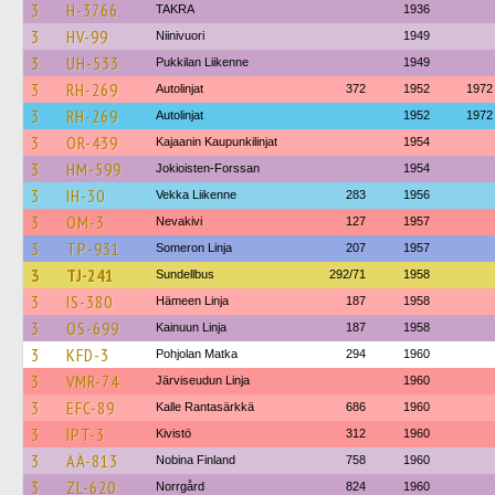
3
H-3766
TAKRA
1936
3
HV-99
Niinivuori
1949
3
UH-533
Pukkilan Liikenne
1949
3
RH-269
Autolinjat
372
1952
1972
3
RH-269
Autolinjat
1952
1972
3
OR-439
Kajaanin Kaupunkilinjat
1954
3
HM-599
Jokioisten-Forssan
1954
3
IH-30
Vekka Liikenne
283
1956
3
OM-3
Nevakivi
127
1957
3
TP-931
Someron Linja
207
1957
3
TJ-241
Sundellbus
292/71
1958
3
IS-380
Hämeen Linja
187
1958
3
OS-699
Kainuun Linja
187
1958
3
KFD-3
Pohjolan Matka
294
1960
3
VMR-74
Järviseudun Linja
1960
3
EFC-89
Kalle Rantasärkkä
686
1960
3
IPT-3
Kivistö
312
1960
3
AÄ-813
Nobina Finland
758
1960
3
ZL-620
Norrgård
824
1960