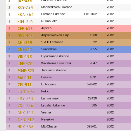
3
IUF-883
Pakkalan Liikenne
2002
3
KCY-754
Mannerkiven Liikenne
2002
3
SKA-864
Elimäen Liikenne
P010162
2002
3
FJM-295
Rukahuolto
2002
3
CFP-616
Arpeco
2002
3
NEV-443
Anjalankosken Linja
1368
2002
3
AHI-359
S & P Lehtonen
22
2002
3
CHJ-211
Sundellbus
9555
2002
3
VBI-198
Hyvinkään Liikenne
2002
3
LEF-470
Wikströms Busstrafik
9547
2002
3
MMF-829
Järvisen Liikenne
2002
3
SAI-111
Bussari
1091
2002
3
CFJ-911
E. Ahonen
528-02
2002
3
TYO-593
Pekki
2002
3
RBY-663
Lamminmäki
22420
2002
3
VXR-246
Lyttylän Liikenne
585
2002
3
GEX-112
Vesma
2002
3
AZN-712
Nevakivi
2002
3
NEX-356
ML-Charter
395-01
2002