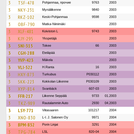
3
TSF-478
Pohjanmaa, прочие
9763
2003
3
NKY-231
Mynäliikenne
9840
2003
3
RKZ-102
Keski-Pohjanmaa
9598
2003
3
OBF-790
Matka-Niinimäki
2003
3
XLF-481
Koiviston L
9743
2003
3
KJY-295
Ykspetäjä
2003
3
SNI-315
Tokee
66
2003
3
CGH-288
Eteläpää
2003
3
YVP-423
Mäkela
2003
3
VLI-522
H.Ranta
16
2003
3
HXY-873
Turkubus
P030112
2003
3
SKK-223
Kokkolan Liikenne
P030109
2003
3
XYP-814
Svanbäck
607-03
2003
3
FFR-217
Liikenne Seppälä
9733
01.2003
3
TKZ-989
Rautalammin Auto
2930
04.2003
3
LSY-771
Viitasaaren
101217
2004
3
XNO-830
L-l. J. Salonen Oy
9971
2004
3
BPM-852
Porin Linjat
3291
2004
3
TPG-784
LSL
820-04
2004