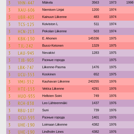
3
VHN-447
Mäkela
3563
1973
1998
3
XAU-606
Niemisen Linjat
1200
1974
3
UBR-403
Kainuun Liikenne
483
1974
3
TCS-125
Koiviston L
511
1974
3
HCN-213
Pekolan Liikenne
503
1974
3
KBK-130
E. Ahonen
145336
1975
3
TJL-242
Bussi-Ketonen
1329
1975
3
LAU-945
Nevakivi
1283
1975
3
TJB-903
Разные города
1975
3
LBK-747
Liikenne-Pasma
1476
1975
3
UCU-353
Koskinen
652
1975
3
VMJ-352
Kauhavan Liikenne
240255
1976
3
HTE-153
Vekka Liikenne
4291
1976
3
HUO-935
Hellsten Soini
749
1976
3
RCH-838
Leo Lähteenmäki
1437
1976
3
RBU-107
Suni
739
1976
3
OCU-593
Разные города
1401
1976
3
UHE-190
Loimaan Liikenne
4382
1976
3
UHE-190
Lindholm Lines
4382
1976