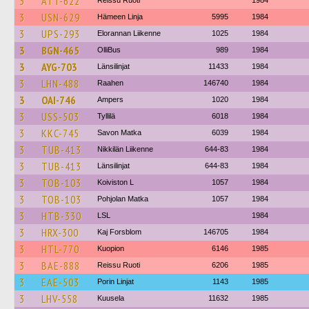
3
ATT-622
Reissu Ruoti
1984
3
USN-629
Hämeen Linja
5995
1984
3
UPS-293
Elorannan Liikenne
1025
1984
3
BGN-465
OlliBus
989
1984
3
AYG-703
Länsilinjat
11433
1984
3
LHN-488
Raahen
146740
1984
3
OAI-746
Ampers
1020
1984
3
USS-503
Tyllilä
6018
1984
3
KKC-745
Savon Matka
6039
1984
3
TUB-413
Nikkilän Liikenne
644-83
1984
3
TUB-413
Länsilinjat
644-83
1984
3
TOB-103
Koiviston L
1057
1984
3
TOB-103
Pohjolan Matka
1057
1984
3
HTB-330
LSL
1984
3
HRX-300
Kaj Forsblom
146705
1984
3
HTL-770
Kuopion
6146
1985
3
BAE-888
Reissu Ruoti
6206
1985
3
EAE-503
Porin Linjat
1143
1985
3
LHV-558
Kuusela
11632
1985