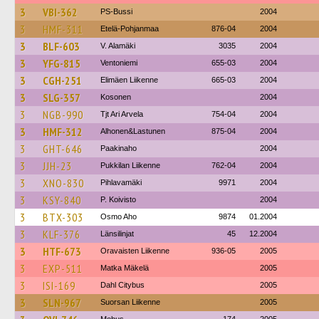
3
VBI-362
PS-Bussi
2004
3
HMF-311
Etelä-Pohjanmaa
876-04
2004
3
BLF-603
V. Alamäki
3035
2004
3
YFG-815
Ventoniemi
655-03
2004
3
CGH-251
Elimäen Liikenne
665-03
2004
3
SLG-357
Kosonen
2004
3
NGB-990
Tjt Ari Arvela
754-04
2004
3
HMF-312
Alhonen&Lastunen
875-04
2004
3
GHT-646
Paakinaho
2004
3
JJH-23
Pukkilan Liikenne
762-04
2004
3
XNO-830
Pihlavamäki
9971
2004
3
KSY-840
P. Koivisto
2004
3
BTX-303
Osmo Aho
9874
01.2004
3
KLF-376
Länsilinjat
45
12.2004
3
HTF-673
Oravaisten Liikenne
936-05
2005
3
EXP-511
Matka Mäkelä
2005
3
ISI-169
Dahl Citybus
2005
3
SLN-967
Suorsan Liikenne
2005