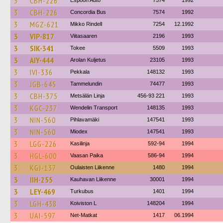
3
CBH-226
Espoon Auto
7574
1992
3
CBH-226
Concordia Bus
7574
1992
3
MGZ-621
Mikko Rindell
7254
12.1992
3
VIP-817
Viitasaaren
2196
1993
3
SIK-341
Tokee
5509
1993
3
AIY-444
Arolan Kuljetus
23105
1993
3
IVI-336
Pekkala
148132
1993
3
JGB-645
Tammelundin
74477
1993
3
CBH-375
Metsälän Linja
456-93 221
1993
3
KGC-237
Wendelin Transport
148135
1993
3
NIN-560
Pihlavamäki
147541
1993
3
NIN-560
Miodex
147541
1993
3
LGG-226
Kasilinja
592-94
1994
3
HGL-600
Vaasan Paika
586-94
1994
3
KGJ-137
Oulaisten Liikenne
1480
1994
3
IIH-255
Kauhavan Liikenne
30001
1994
3
LEY-469
Turkubus
1401
1994
3
LGH-438
Koiviston L
148204
1994
3
UAI-597
Net-Matkat
1417
06.1994