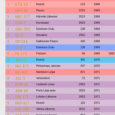
3
ETD-13
Kivistö
123
1968
3
HBT-30
Paunu
2215
1969
3
MBC-377
Härmän Liikenne
2513
1969
3
UOA-3
Korsisaari
2623
1969
3
OBH-903
Koiviston Oulu
138
1969
3
OL-3
Nevakivi
2552
1969
3
OV-184
Kaikkonen Paavo
340
1969
3
OAN-3
Koiviston Oulu
138
1969
3
FK-153
Förbom
96
1969
1982
3
TA-172
Kivistö
392
1970
3
HKJ-875
Pirkanmaa, прочие
437
1970
3
HD-403
Niemisen Linjat
871
1971
3
ZAL-3
Ventoniemi
72
1971
3
UFM-30
Lindholm Lines
2952
1971
3
ABN-68
Porin Linja-auto
3025
1971
3
HJB-171
Lehdon Liikenne
2953
1971
3
HKV-617
Kivistö
116
1971
3
HJO-343
Vekka Liikenne
3015
1971