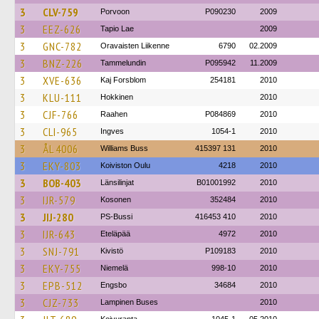
3
CLV-759
Porvoon
P090230
2009
3
EEZ-626
Tapio Lae
2009
3
GNC-782
Oravaisten Liikenne
6790
02.2009
3
BNZ-226
Tammelundin
P095942
11.2009
3
XVE-636
Kaj Forsblom
254181
2010
3
KLU-111
Hokkinen
2010
3
CJF-766
Raahen
P084869
2010
3
CLI-965
Ingves
1054-1
2010
3
ÅL 4006
Williams Buss
415397 131
2010
3
EKY-803
Koiviston Oulu
4218
2010
3
BOB-403
Länsilinjat
B01001992
2010
3
IJR-579
Kosonen
352484
2010
3
JIJ-280
PS-Bussi
416453 410
2010
3
IJR-643
Eteläpää
4972
2010
3
SNJ-791
Kivistö
P109183
2010
3
EKY-755
Niemelä
998-10
2010
3
EPB-512
Engsbo
34684
2010
3
CJZ-733
Lampinen Buses
2010