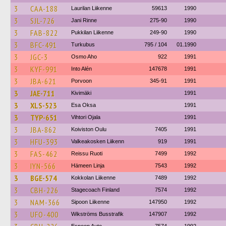
3
CAA-188
Laurilan Liikenne
59613
1990
3
SJL-726
Jani Rinne
275-90
1990
3
FAB-822
Pukkilan Liikenne
249-90
1990
3
BFC-491
Turkubus
795 / 104
01.1990
3
JGC-3
Osmo Aho
922
1991
3
KYF-991
Into Alén
147678
1991
3
JBA-621
Porvoon
345-91
1991
3
JAE-711
Kivimäki
1991
3
XLS-523
Esa Oksa
1991
3
TYP-651
Vihtori Ojala
1991
3
JBA-862
Koiviston Oulu
7405
1991
3
HFU-393
Valkeakosken Liikenn
919
1991
3
FAS-462
Reissu Ruoti
7499
1992
3
IYN-566
Hämeen Linja
7543
1992
3
BGE-574
Kokkolan Liikenne
7489
1992
3
CBH-226
Stagecoach Finland
7574
1992
3
NAM-366
Sipoon Liikenne
147950
1992
3
UFO-400
Wikströms Busstrafik
147907
1992