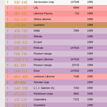
3
KBF-840
Järviseudun Linja
147548
1989
3
ZEA-232
LSL
6994
1989
3
VBF-201
Liikenne-Pasma
710
1989
3
VGC-153
Vekka Liikenne
1989
3
SYO-803
Lauhamo
1989
3
AFB-789
Kittilä
7084
1989
3
VTV-303
Mäkela
1989
3
OSB-921
Ervasti
1989
3
VBF-286
Pekkala
147510
1989
3
FAB-341
Разные города
1989
3
ZEM-373
Hangon Liikenne
147516
1989
3
IEE-393
Разные города
15715
1989
3
EKK-163
Enon
147532
1989
3
MKC-488
Lehtosen Liikenne
7186
1990
3
UFI-806
Sukulan Linja
1990
3
GAP-590
L-l. J. Salonen Oy
7262
1990
3
AFJ-652
Päntäneen Linjat
4681
1990
3
SJO-120
Linjamatka
7151
1990
3
KLO-471
Svanbäck
1990