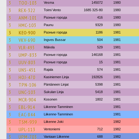
3
TOO-103
Vesma
145072
1980
3
REX-322
Toimi Vento
1685 325-80
1980
3
ANM-101
Разные города
416
1980
3
HMC-103
Paunu
9329
1980
3
KEO-900
Разные города
1186
1981
3
VKV-690
Ingves Bussar
504
1981
3
VLR-493
Mäkela
529
1981
3
UMP-833
Разные города
146168
1981
3
UUV-803
Разные города
15
1981
3
UNS-451
Rajala
574
1981
3
HOJ-470
Kasiniemen Linja
192826
1981
3
TPN-106
Päntäneen Linjat
5398
1981
3
UNC-103
Sukulan Linja
5418
1981
3
MCR-904
Kosonen
1802
1981
3
EBL-914
Liikenne-Tamminen
1981
3
EAC-844
Liikenne-Tamminen
1981
3
TSM-939
Liikenne Joki
1982
3
UPL-113
Ventoniemi
712
1982
3
UPM-703
Vantaan Liikenne
688
1982