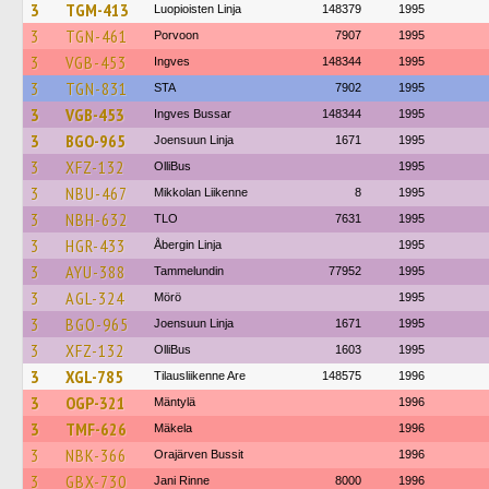
3
TGM-413
Luopioisten Linja
148379
1995
3
TGN-461
Porvoon
7907
1995
3
VGB-453
Ingves
148344
1995
3
TGN-831
STA
7902
1995
3
VGB-453
Ingves Bussar
148344
1995
3
BGO-965
Joensuun Linja
1671
1995
3
XFZ-132
OlliBus
1995
3
NBU-467
Mikkolan Liikenne
8
1995
3
NBH-632
TLO
7631
1995
3
HGR-433
Åbergin Linja
1995
3
AYU-388
Tammelundin
77952
1995
3
AGL-324
Mörö
1995
3
BGO-965
Joensuun Linja
1671
1995
3
XFZ-132
OlliBus
1603
1995
3
XGL-785
Tilausliikenne Are
148575
1996
3
OGP-321
Mäntylä
1996
3
TMF-626
Mäkela
1996
3
NBK-366
Orajärven Bussit
1996
3
GBX-730
Jani Rinne
8000
1996