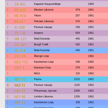
3
OÄ-881
Kajaanin Kaupunkilinjat
1960
3
RX-110
Elimäen Liikenne
379
1961
3
HK-924
Ylisen
257
1961
3
NA-657
Pekolan Liikenne
476
1961
3
XJ-608
Разные города
158
1961
3
ZD-746
Ampers
554
1961
3
HM-225
Matti Koskela
445
1961
3
ZO-263
Borgå Trafik
425
1961
3
HL-174
Matti Koskela
445
1961
3
USZ-39
Åbergin Linja
1962
3
HEU-752
Kasiniemen Linja
338
1962
3
OBH-3
Koiviston Oulu
379
1962
3
Mörö
115
1962
3
HBT-30
Paunu
2215
1962
3
HAZ-71
Разные города
1125
1962
3
HAY-33
Pirkanmaa, прочие
2206
1962
3
HEY-90
Lehdon Liikenne
1256
1962
3
HFH-12
Kasiniemen Linja
338
1962