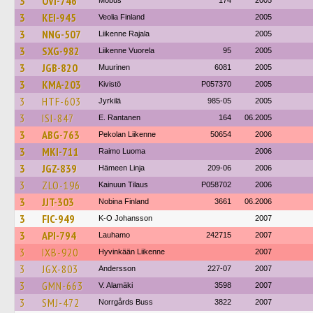
3
OVI-746
Mobus
174
2005
3
KEI-945
Veolia Finland
2005
3
NNG-507
Liikenne Rajala
2005
3
SXG-982
Liikenne Vuorela
95
2005
3
JGB-820
Muurinen
6081
2005
3
KMA-203
Kivistö
P057370
2005
3
HTF-603
Jyrkilä
985-05
2005
3
ISI-847
E. Rantanen
164
06.2005
3
ABG-763
Pekolan Liikenne
50654
2006
3
MKI-711
Raimo Luoma
2006
3
JGZ-839
Hämeen Linja
209-06
2006
3
ZLO-196
Kainuun Tilaus
P058702
2006
3
JJT-303
Nobina Finland
3661
06.2006
3
FIC-949
K-O Johansson
2007
3
API-794
Lauhamo
242715
2007
3
IXB-920
Hyvinkään Liikenne
2007
3
JGX-803
Andersson
227-07
2007
3
GMN-663
V. Alamäki
3598
2007
3
SMJ-472
Norrgårds Buss
3822
2007