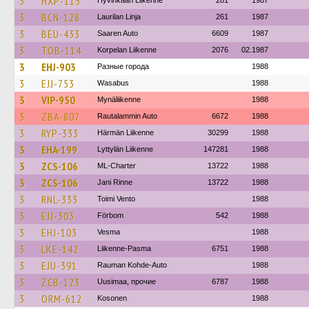
3
HXP-115
Hyvinkään Liikenne
281
1987
3
BCN-128
Laurilan Linja
261
1987
3
BEU-433
Saaren Auto
6609
1987
3
TOB-114
Korpelan Liikenne
2076
02.1987
3
EHJ-903
Разные города
1988
3
EJJ-753
Wasabus
1988
3
VIP-950
Mynäliikenne
1988
3
ZBA-807
Rautalammin Auto
6672
1988
3
RYP-333
Härmän Liikenne
30299
1988
3
EHA-199
Lyttylän Liikenne
147281
1988
3
ZCS-106
ML-Charter
13722
1988
3
ZCS-106
Jani Rinne
13722
1988
3
RNL-333
Toimi Vento
1988
3
EJJ-303
Förbom
542
1988
3
EHJ-103
Vesma
1988
3
LKE-142
Liikenne-Pasma
6751
1988
3
EJU-391
Rauman Kohde-Auto
1988
3
ZCB-123
Uusimaa, прочие
6787
1988
3
ORM-612
Kosonen
1988