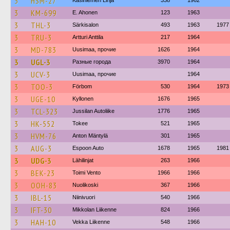
3
HSM-27
Kasiniemen Linja
338
1962
3
KM-699
E. Ahonen
123
1963
3
THL-3
Särkisalon
493
1963
1977
3
TRU-3
Artturi Anttila
217
1964
3
MD-783
Uusimaa, прочие
1626
1964
3
UGL-3
Разные города
3970
1964
3
UCV-3
Uusimaa, прочие
1964
3
TOO-3
Förbom
530
1964
1973
3
UGE-10
Kyllonen
1676
1965
3
TCL-323
Jussilan Autoliike
1776
1965
3
HK-552
Tokee
521
1965
3
HVM-76
Anton Mäntylä
301
1965
3
AUG-3
Espoon Auto
1678
1965
1981
3
UDG-3
Lähilinjat
263
1966
3
BEK-23
Toimi Vento
1966
1966
3
OOH-83
Nuolikoski
367
1966
3
IBL-15
Niinivuori
540
1966
3
IFT-30
Mikkolan Liikenne
824
1966
3
HAH-10
Vekka Liikenne
548
1966