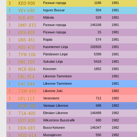
3
KEO-900
Разные города
1186
1981
3
VKV-690
Ingves Bussar
504
1981
3
VLR-493
Mäkela
529
1981
3
UMP-833
Разные города
146168
1981
3
UUV-803
Разные города
15
1981
3
UNS-451
Rajala
574
1981
3
HOJ-470
Kasiniemen Linja
192826
1981
3
TPN-106
Päntäneen Linjat
5398
1981
3
UNC-103
Sukulan Linja
5418
1981
3
MCR-904
Kosonen
1802
1981
3
EBL-914
Liikenne-Tamminen
1981
3
EAC-844
Liikenne-Tamminen
1981
3
TSM-939
Liikenne Joki
1982
3
UPL-113
Ventoniemi
712
1982
3
UPM-703
Vantaan Liikenne
688
1982
3
TSA-400
Elimäen Liikenne
146489
1982
3
UOT-800
Wikströms Busstrafik
680
1982
3
EKN-683
Bussi-Ketonen
146347
1982
3
HOO-614
Mustajärven
556
1982