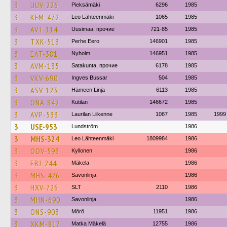
3
UUV-226
Pieksämäki
6296
1985
3
KFM-472
Leo Lähteenmäki
1065
1985
3
AVT-114
Uusimaa, прочие
721-85
1985
3
TXK-513
Perhe Eero
146901
1985
3
EAT-381
Nyholm
146951
1985
3
AVM-135
Satakunta, прочие
6178
1985
3
VKV-690
Ingves Bussar
504
1985
3
ASV-123
Hämeen Linja
6113
1985
3
ONA-842
Kutilan
146672
1985
3
AVP-533
Laurilan Liikenne
1087
1985
1999
3
USE-953
Lundström
1986
3
MHS-324
Leo Lähteenmäki
1809984
1986
3
OOV-593
Kyllonen
1986
3
EBJ-244
Mäkela
1986
3
MHS-426
Savonlinja
1986
3
HXV-726
SLT
2110
1986
3
MHN-690
Savonlinja
1986
3
ONS-903
Mörö
11951
1986
3
XKM-817
Matka Mäkelä
12755
1986