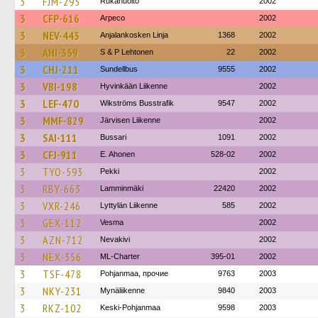
3
FJM-295
Rukahuolto
2002
3
CFP-616
Arpeco
2002
3
NEV-443
Anjalankosken Linja
1368
2002
3
AHI-359
S & P Lehtonen
22
2002
3
CHJ-211
Sundellbus
9555
2002
3
VBI-198
Hyvinkään Liikenne
2002
3
LEF-470
Wikströms Busstrafik
9547
2002
3
MMF-829
Järvisen Liikenne
2002
3
SAI-111
Bussari
1091
2002
3
CFJ-911
E. Ahonen
528-02
2002
3
TYO-593
Pekki
2002
3
RBY-663
Lamminmäki
22420
2002
3
VXR-246
Lyttylän Liikenne
585
2002
3
GEX-112
Vesma
2002
3
AZN-712
Nevakivi
2002
3
NEX-356
ML-Charter
395-01
2002
3
TSF-478
Pohjanmaa, прочие
9763
2003
3
NKY-231
Mynäliikenne
9840
2003
3
RKZ-102
Keski-Pohjanmaa
9598
2003