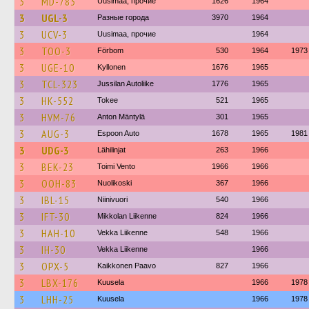
3
MD-783
Uusimaa, прочие
1626
1964
3
UGL-3
Разные города
3970
1964
3
UCV-3
Uusimaa, прочие
1964
3
TOO-3
Förbom
530
1964
1973
3
UGE-10
Kyllonen
1676
1965
3
TCL-323
Jussilan Autoliike
1776
1965
3
HK-552
Tokee
521
1965
3
HVM-76
Anton Mäntylä
301
1965
3
AUG-3
Espoon Auto
1678
1965
1981
3
UDG-3
Lähilinjat
263
1966
3
BEK-23
Toimi Vento
1966
1966
3
OOH-83
Nuolikoski
367
1966
3
IBL-15
Niinivuori
540
1966
3
IFT-30
Mikkolan Liikenne
824
1966
3
HAH-10
Vekka Liikenne
548
1966
3
IH-30
Vekka Liikenne
1966
3
OPX-5
Kaikkonen Paavo
827
1966
3
LBX-176
Kuusela
1966
1978
3
LHH-25
Kuusela
1966
1978