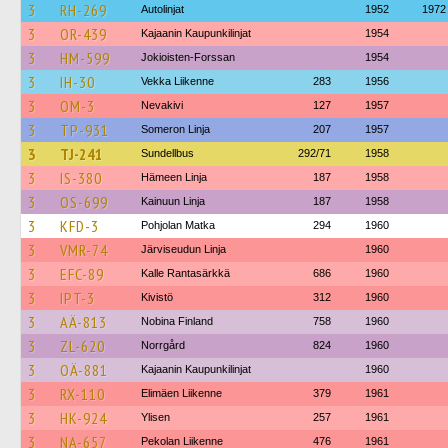
3
RH-269
Autolinjat
1952
1972
3
OR-439
Kajaanin Kaupunkilinjat
1954
3
HM-599
Jokioisten-Forssan
1954
3
IH-30
Vekka Liikenne
283
1956
3
OM-3
Nevakivi
127
1957
3
TP-931
Someron Linja
207
1957
3
TJ-241
Sundellbus
292/71
1958
3
IS-380
Hämeen Linja
187
1958
3
OS-699
Kainuun Linja
187
1958
3
KFD-3
Pohjolan Matka
294
1960
3
VMR-74
Järviseudun Linja
1960
3
EFC-89
Kalle Rantasärkkä
686
1960
3
IPT-3
Kivistö
312
1960
3
AÄ-813
Nobina Finland
758
1960
3
ZL-620
Norrgård
824
1960
3
OÄ-881
Kajaanin Kaupunkilinjat
1960
3
RX-110
Elimäen Liikenne
379
1961
3
HK-924
Ylisen
257
1961
3
NA-657
Pekolan Liikenne
476
1961