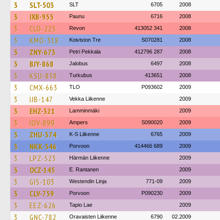
3
SLT-503
SLT
6705
2008
3
IXB-955
Paunu
6716
2008
3
CLO-225
Revon
413052 341
2008
3
KMO-318
Koiviston Tre
S070281
2008
3
ZNY-673
Petri Pekkala
412796 287
2008
3
BJY-868
Jalobus
6497
2008
3
KSU-858
Turkubus
413651
2008
3
CMX-663
TLO
P093602
2009
3
IJB-147
Vekka Liikenne
2009
3
EHZ-321
Lamminmäki
2009
3
IOV-899
Ampers
S090020
2009
3
ZHU-374
K-S Liikenne
6765
2009
3
NKK-546
Porvoon
414466 689
2009
3
LPZ-523
Härmän Liikenne
2009
3
OCZ-145
E. Rantanen
2009
3
GIS-103
Westendin Linja
771-09
2009
3
CLV-759
Porvoon
P090230
2009
3
EEZ-626
Tapio Lae
2009
3
GNC-782
Oravaisten Liikenne
6790
02.2009