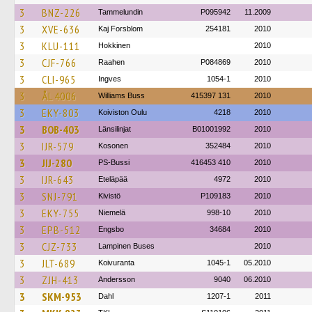
3
BNZ-226
Tammelundin
P095942
11.2009
3
XVE-636
Kaj Forsblom
254181
2010
3
KLU-111
Hokkinen
2010
3
CJF-766
Raahen
P084869
2010
3
CLI-965
Ingves
1054-1
2010
3
ÅL 4006
Williams Buss
415397 131
2010
3
EKY-803
Koiviston Oulu
4218
2010
3
BOB-403
Länsilinjat
B01001992
2010
3
IJR-579
Kosonen
352484
2010
3
JIJ-280
PS-Bussi
416453 410
2010
3
IJR-643
Eteläpää
4972
2010
3
SNJ-791
Kivistö
P109183
2010
3
EKY-755
Niemelä
998-10
2010
3
EPB-512
Engsbo
34684
2010
3
CJZ-733
Lampinen Buses
2010
3
JLT-689
Koivuranta
1045-1
05.2010
3
ZJH-413
Andersson
9040
06.2010
3
SKM-953
Dahl
1207-1
2011