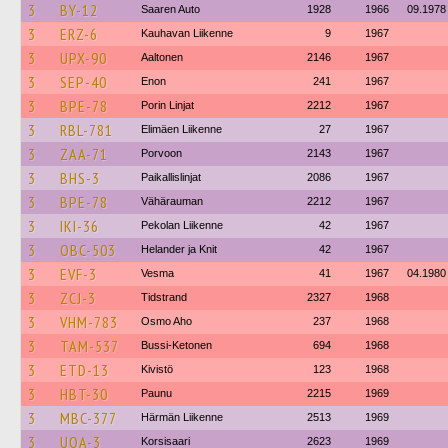
3
BY-12
Saaren Auto
1928
1966
09.1978
3
ERZ-6
Kauhavan Liikenne
9
1967
3
UPX-90
Aaltonen
2146
1967
3
SEP-40
Enon
241
1967
3
BPE-78
Porin Linjat
2212
1967
3
RBL-781
Elimäen Liikenne
27
1967
3
ZAA-71
Porvoon
2143
1967
3
BHS-3
Paikallislinjat
2086
1967
3
BPE-78
Vähärauman
2212
1967
3
IKI-36
Pekolan Liikenne
42
1967
3
OBC-503
Helander ja Knit
42
1967
3
EVF-3
Vesma
41
1967
04.1980
3
ZCJ-3
Tidstrand
2327
1968
3
VHM-783
Osmo Aho
237
1968
3
TAM-537
Bussi-Ketonen
694
1968
3
ETD-13
Kivistö
123
1968
3
HBT-30
Paunu
2215
1969
3
MBC-377
Härmän Liikenne
2513
1969
3
UOA-3
Korsisaari
2623
1969