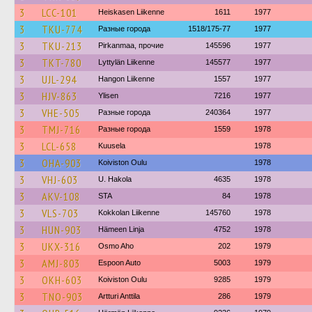
3
LCC-101
Heiskasen Liikenne
1611
1977
3
TKU-774
Разные города
1518/175-77
1977
3
TKU-213
Pirkanmaa, прочие
145596
1977
3
TKT-780
Lyttylän Liikenne
145577
1977
3
UJL-294
Hangon Liikenne
1557
1977
3
HJV-863
Ylisen
7216
1977
3
VHE-505
Разные города
240364
1977
3
TMJ-716
Разные города
1559
1978
3
LCL-658
Kuusela
1978
3
OHA-903
Koiviston Oulu
1978
3
VHJ-603
U. Hakola
4635
1978
3
AKV-108
STA
84
1978
3
VLS-703
Kokkolan Liikenne
145760
1978
3
HUN-903
Hämeen Linja
4752
1978
3
UKX-316
Osmo Aho
202
1979
3
AMJ-803
Espoon Auto
5003
1979
3
OKH-603
Koiviston Oulu
9285
1979
3
TNO-903
Artturi Anttila
286
1979