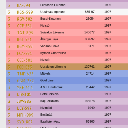
3
IIA-694
Lehtosen Liikenne
1996
3
RGS-599
Uusimaa, прочие
835-97
1997
3
RGY-502
Bussi-Ketonen
26054
1997
3
CCE-581
Kivistö
1997
3
TGT-893
Soisalon Liikenne
148677
1997
3
RGJ-541
Åbergin Linja
856-97
1997
3
RGY-459
Vaasan Paika
8171
1997
3
FCA-981
Kymen Charterline
1997
3
CCE-581
Kivistö
1997
3
FCE-953
Uuraisten Liikenne
130741
1997
3
TMF-625
Mäkela
24714
1997
3
GBM-252
Gold Line
1997
3
YBF-514
A & J Hautamäki
25442
1997
3
LIB-301
Petri Pekkala
1997
3
JBY-883
Kaj Forsblom
148578
1997
3
LEY-597
Kivimäki
1940
1997
3
MFH-989
Eteläpää
1997
3
SYO-807
Ikaalisten Auto
85963
1997