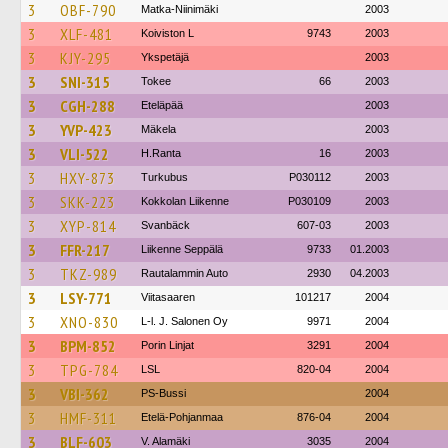
3
OBF-790
Matka-Niinimäki
2003
3
XLF-481
Koiviston L
9743
2003
3
KJY-295
Ykspetäjä
2003
3
SNI-315
Tokee
66
2003
3
CGH-288
Eteläpää
2003
3
YVP-423
Mäkela
2003
3
VLI-522
H.Ranta
16
2003
3
HXY-873
Turkubus
P030112
2003
3
SKK-223
Kokkolan Liikenne
P030109
2003
3
XYP-814
Svanbäck
607-03
2003
3
FFR-217
Liikenne Seppälä
9733
01.2003
3
TKZ-989
Rautalammin Auto
2930
04.2003
3
LSY-771
Viitasaaren
101217
2004
3
XNO-830
L-l. J. Salonen Oy
9971
2004
3
BPM-852
Porin Linjat
3291
2004
3
TPG-784
LSL
820-04
2004
3
VBI-362
PS-Bussi
2004
3
HMF-311
Etelä-Pohjanmaa
876-04
2004
3
BLF-603
V. Alamäki
3035
2004