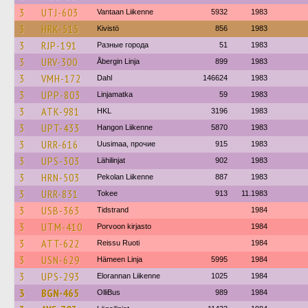
3
UTJ-603
Vantaan Liikenne
5932
1983
3
HRK-515
Kivistö
856
1983
3
RJP-191
Разные города
51
1983
3
URV-300
Åbergin Linja
899
1983
3
VMH-172
Dahl
146624
1983
3
UPP-803
Linjamatka
59
1983
3
ATK-981
HKL
3196
1983
3
UPT-433
Hangon Liikenne
5870
1983
3
URR-616
Uusimaa, прочие
915
1983
3
UPS-303
Lähilinjat
902
1983
3
HRN-503
Pekolan Liikenne
887
1983
3
URR-831
Tokee
913
11.1983
3
USB-363
Tidstrand
1984
3
UTM-410
Porvoon kirjasto
1984
3
ATT-622
Reissu Ruoti
1984
3
USN-629
Hämeen Linja
5995
1984
3
UPS-293
Elorannan Liikenne
1025
1984
3
BGN-465
OlliBus
989
1984