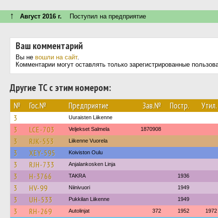
↑
Август 2016 г.
Поступил на предприятие
Ваш комментарий
Вы не
вошли на сайт
.
Комментарии могут оставлять только зарегистрированные пользов
Другие ТС с этим номером:
№
Гос.№
Предприятие
Зав.№
Постр.
Утил.
3
Uuraisten Liikenne
3
LCE-703
Veljekset Salmela
1870908
3
RJK-553
Liikenne Vuorela
3
XEY-595
Koiviston Oulu
3
RJH-733
Anjalankosken Linja
3
H-3766
TAKRA
1936
3
HV-99
Niinivuori
1949
3
UH-533
Pukkilan Liikenne
1949
3
RH-269
Autolinjat
372
1952
1972