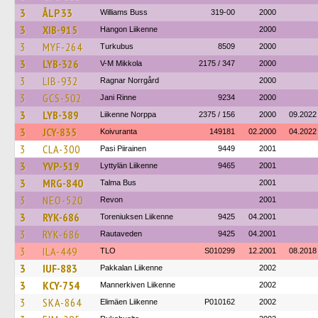
3
ÅLP 33
Williams Buss
319-00
2000
3
XIB-915
Hangon Liikenne
2000
3
MYF-264
Turkubus
8509
2000
3
LYB-326
V-M Mikkola
2175 / 347
2000
3
LIB-932
Ragnar Norrgård
2000
3
GCS-502
Jani Rinne
9234
2000
3
LYB-389
Liikenne Norppa
2375 / 156
2000
09.2022
3
JCY-835
Koivuranta
149181
02.2000
04.2022
3
CLA-300
Pasi Piirainen
9449
2001
3
YVP-519
Lyttylän Liikenne
9465
2001
3
MRG-840
Talma Bus
2001
3
NEO-520
Revon
2001
3
RYK-686
Toreniuksen Liikenne
9425
04.2001
3
RYK-686
Rautaveden
9425
04.2001
3
ILA-449
TLO
S010299
12.2001
08.2018
3
IUF-883
Pakkalan Liikenne
2002
3
KCY-754
Mannerkiven Liikenne
2002
3
SKA-864
Elimäen Liikenne
P010162
2002