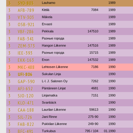
3
SYO-803
Lauhamo
1989
3
AFB-789
Kittilä
7084
1989
3
VTV-303
Mäkela
1989
3
OSB-921
Ervasti
1989
3
VBF-286
Pekkala
147510
1989
3
FAB-341
Разные города
1989
3
ZEM-373
Hangon Liikenne
147516
1989
3
IEE-393
Разные города
15715
1989
3
EKK-163
Enon
147532
1989
3
MKC-488
Lehtosen Liikenne
7186
1990
3
UFI-806
Sukulan Linja
1990
3
GAP-590
L-l. J. Salonen Oy
7262
1990
3
AFJ-652
Päntäneen Linjat
4681
1990
3
SJO-120
Linjamatka
7151
1990
3
KLO-471
Svanbäck
1990
3
CAA-188
Laurilan Liikenne
59613
1990
3
SJL-726
Jani Rinne
275-90
1990
3
FAB-822
Pukkilan Liikenne
249-90
1990
3
BFC-491
Turkubus
795 / 104
01.1990