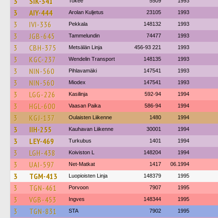
3
SIK-341
Tokee
5509
1993
3
AIY-444
Arolan Kuljetus
23105
1993
3
IVI-336
Pekkala
148132
1993
3
JGB-645
Tammelundin
74477
1993
3
CBH-375
Metsälän Linja
456-93 221
1993
3
KGC-237
Wendelin Transport
148135
1993
3
NIN-560
Pihlavamäki
147541
1993
3
NIN-560
Miodex
147541
1993
3
LGG-226
Kasilinja
592-94
1994
3
HGL-600
Vaasan Paika
586-94
1994
3
KGJ-137
Oulaisten Liikenne
1480
1994
3
IIH-255
Kauhavan Liikenne
30001
1994
3
LEY-469
Turkubus
1401
1994
3
LGH-438
Koiviston L
148204
1994
3
UAI-597
Net-Matkat
1417
06.1994
3
TGM-413
Luopioisten Linja
148379
1995
3
TGN-461
Porvoon
7907
1995
3
VGB-453
Ingves
148344
1995
3
TGN-831
STA
7902
1995