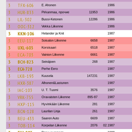
3
TFX-606
E. Ahonen
1986
3
HUR-833
Pirkanmaa, прочие
11953
1986
3
LJL-302
Bussi-Ketonen
12286
1986
3
OOC-312
Vekka Liikenne
1986
3
KKN-106
Helander ja Knit
1987
3
EEU-117
Soisalon Liikenne
6658
1987
3
UXL-603
Korsisaari
6518
1987
3
ECA-703
Vainion Liikenne
6661
1987
3
BCH-823
Seinäjoen
268
1987
3
ECA-728
Perhe Eero
1987
3
LKB-193
Kuusela
147231
1987
3
HXR-387
Alhonen&Lastunen
1987
3
IAC-103
U. T. Tuomi
3576
1987
3
VRK-755
Oravaisten Liikenne
895-87
1987
3
HXP-115
Hyvinkään Liikenne
281
1987
3
BCN-128
Laurilan Linja
261
1987
3
BEU-433
Saaren Auto
6609
1987
3
TOB-114
Korpelan Liikenne
2076
02.1987