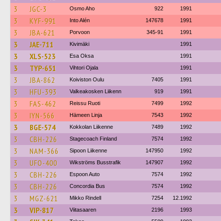
3
JGC-3
Osmo Aho
922
1991
3
KYF-991
Into Alén
147678
1991
3
JBA-621
Porvoon
345-91
1991
3
JAE-711
Kivimäki
1991
3
XLS-523
Esa Oksa
1991
3
TYP-651
Vihtori Ojala
1991
3
JBA-862
Koiviston Oulu
7405
1991
3
HFU-393
Valkeakosken Liikenn
919
1991
3
FAS-462
Reissu Ruoti
7499
1992
3
IYN-566
Hämeen Linja
7543
1992
3
BGE-574
Kokkolan Liikenne
7489
1992
3
CBH-226
Stagecoach Finland
7574
1992
3
NAM-366
Sipoon Liikenne
147950
1992
3
UFO-400
Wikströms Busstrafik
147907
1992
3
CBH-226
Espoon Auto
7574
1992
3
CBH-226
Concordia Bus
7574
1992
3
MGZ-621
Mikko Rindell
7254
12.1992
3
VIP-817
Viitasaaren
2196
1993