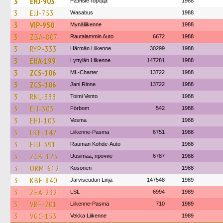
3
EHJ-903
Разные города
1988
3
EJJ-753
Wasabus
1988
3
VIP-950
Mynäliikenne
1988
3
ZBA-807
Rautalammin Auto
6672
1988
3
RYP-333
Härmän Liikenne
30299
1988
3
EHA-199
Lyttylän Liikenne
147281
1988
3
ZCS-106
ML-Charter
13722
1988
3
ZCS-106
Jani Rinne
13722
1988
3
RNL-333
Toimi Vento
1988
3
EJJ-303
Förbom
542
1988
3
EHJ-103
Vesma
1988
3
LKE-142
Liikenne-Pasma
6751
1988
3
EJU-391
Rauman Kohde-Auto
1988
3
ZCB-123
Uusimaa, прочие
6787
1988
3
ORM-612
Kosonen
1988
3
KBF-840
Järviseudun Linja
147548
1989
3
ZEA-232
LSL
6994
1989
3
VBF-201
Liikenne-Pasma
710
1989
3
VGC-153
Vekka Liikenne
1989