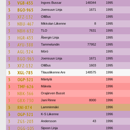
3
VGB-453
Ingves Bussar
148344
1995
3
BGO-965
Joensuun Linja
1671
1995
3
XFZ-132
OlliBus
1995
3
NBU-467
Mikkolan Liikenne
8
1995
3
NBH-632
TLO
7631
1995
3
HGR-433
Åbergin Linja
1995
3
AYU-388
Tammelundin
77952
1995
3
AGL-324
Mörö
1995
3
BGO-965
Joensuun Linja
1671
1995
3
XFZ-132
OlliBus
1603
1995
3
XGL-785
Tilausliikenne Are
148575
1996
3
OGP-321
Mäntylä
1996
3
TMF-626
Mäkela
1996
3
NBK-366
Orajärven Bussit
1996
3
GBX-730
Jani Rinne
8000
1996
3
RNI-874
Lamminmäki
1996
3
OGP-321
K-S Liikenne
1996
3
ZGS-203
Andersson
43
1996
3
OGG-105
Sipoon Linja
1996