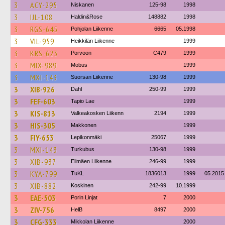
3
ACY-295
Niskanen
125-98
1998
3
IJL-108
Haldin&Rose
148882
1998
3
RGS-645
Pohjolan Liikenne
6665
05.1998
3
VIL-959
Heikkilän Liikenne
1999
3
KRS-623
Porvoon
C479
1999
3
MIX-989
Mobus
1999
3
MXI-143
Suorsan Liikenne
130-98
1999
3
XIB-926
Dahl
250-99
1999
3
FEF-603
Tapio Lae
1999
3
KIS-813
Valkeakosken Liikenn
2194
1999
3
HIS-305
Makkonen
1999
3
FIY-653
Lepikonmäki
25067
1999
3
MXI-143
Turkubus
130-98
1999
3
XIB-937
Elimäen Liikenne
246-99
1999
3
KYA-799
TuKL
1836013
1999
05.2015
3
XIB-882
Koskinen
242-99
10.1999
3
EAE-503
Porin Linjat
7
2000
3
ZIV-756
HelB
8497
2000
3
CFG-333
Mikkolan Liikenne
2000