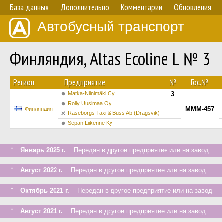
База данных
Дополнительно
Комментарии
Обновления
Автобусный транспорт
Финляндия, Altas Ecoline L № 3
Регион
Предприятие
№
Гос.№
Matka-Niinimäki Oy
3
Rolly Uusimaa Oy
MMM-457
Финляндия
Raseborgs Taxi & Buss Ab (Dragsvik)
Sepän Liikenne Ky
↑
Январь 2025 г.
Передан в другое предприятие или на завод
↑
Август 2022 г.
Передан в другое предприятие или на завод
↑
Октябрь 2021 г.
Передан в другое предприятие или на завод
↑
Август 2021 г.
Передан в другое предприятие или на завод