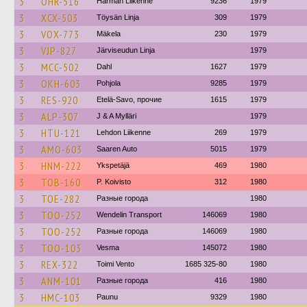
3
OHR-516
Härmän Liikenne
9236
1979
3
XCX-503
Töysän Linja
309
1979
3
VOX-773
Mäkela
230
1979
3
VJP-827
Järviseudun Linja
1979
3
MCC-502
Dahl
1627
1979
3
OKH-603
Pohjola
9285
1979
3
RES-920
Etelä-Savo, прочие
1615
1979
3
ALP-307
J & A Mylläri
1979
3
HTU-121
Lehdon Liikenne
269
1979
3
AMO-603
Saaren Auto
5015
1979
3
HNM-222
Ykspetäjä
469
1980
3
TOB-160
P. Koivisto
312
1980
3
TOE-282
Разные города
1980
3
TOO-252
Wendelin Transport
146069
1980
3
TOO-252
Разные города
146069
1980
3
TOO-103
Vesma
145072
1980
3
REX-322
Toimi Vento
1685 325-80
1980
3
ANM-101
Разные города
416
1980
3
HMC-103
Paunu
9329
1980