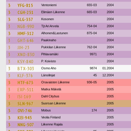
3
YFG-815
Ventoniemi
655-03
2004
3
CGH-251
Elimäen Liikenne
665-03
2004
3
SLG-357
Kosonen
2004
3
NGB-990
Tjt Ari Arvela
754-04
2004
3
HMF-312
Alhonen&Lastunen
875-04
2004
3
GHT-646
Paakinaho
2004
3
JJH-23
Pukkilan Liikenne
762-04
2004
3
XNO-830
Pihlavamäki
9971
2004
3
KSY-840
P. Koivisto
2004
3
BTX-303
Osmo Aho
9874
01.2004
3
KLF-376
Länsilinjat
45
12.2004
3
HTF-673
Oravaisten Liikenne
936-05
2005
3
EXP-511
Matka Mäkelä
2005
3
ISI-169
Dahl Citybus
2005
3
SLN-967
Suorsan Liikenne
2005
3
OVI-746
Mobus
174
2005
3
KEI-945
Veolia Finland
2005
3
NNG-507
Liikenne Rajala
2005