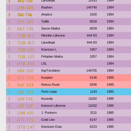
3
AYG-703
Länsilinjat
11433
1984
3
LHN-488
Raahen
146740
1984
3
OAI-746
Ampers
1020
1984
3
USS-503
Tyllilä
6018
1984
3
KKC-745
Savon Matka
6039
1984
3
TUB-413
Nikkilän Liikenne
644-83
1984
3
TUB-413
Länsilinjat
644-83
1984
3
TOB-103
Koiviston L
1057
1984
3
TOB-103
Pohjolan Matka
1057
1984
3
HTB-330
LSL
1984
3
HRX-300
Kaj Forsblom
146705
1984
3
HTL-770
Kuopion
6146
1985
3
BAE-888
Reissu Ruoti
6206
1985
3
EAE-503
Porin Linjat
1143
1985
3
LHV-558
Kuusela
11632
1985
3
LHV-558
Ketosen Liikenne
11632
1985
3
LHM-691
J. Punkero
3211
1985
3
HTL-771
Gold Line
6147
1985
3
UTU-143
Koiviston Oulu
6223
1985