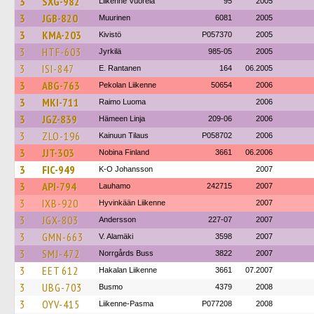
3
SXG-982
Liikenne Vuorela
95
2005
3
JGB-820
Muurinen
6081
2005
3
KMA-203
Kivistö
P057370
2005
3
HTF-603
Jyrkilä
985-05
2005
3
ISI-847
E. Rantanen
164
06.2005
3
ABG-763
Pekolan Liikenne
50654
2006
3
MKI-711
Raimo Luoma
2006
3
JGZ-839
Hämeen Linja
209-06
2006
3
ZLO-196
Kainuun Tilaus
P058702
2006
3
JJT-303
Nobina Finland
3661
06.2006
3
FIC-949
K-O Johansson
2007
3
API-794
Lauhamo
242715
2007
3
IXB-920
Hyvinkään Liikenne
2007
3
JGX-803
Andersson
227-07
2007
3
GMN-663
V. Alamäki
3598
2007
3
SMJ-472
Norrgårds Buss
3822
2007
3
EET 612
Hakalan Liikenne
3661
07.2007
3
UBG-703
Busmo
4379
2008
3
OYV-415
Liikenne-Pasma
P077208
2008