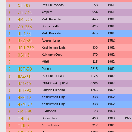
3
XJ-608
Разные города
158
1961
3
ZD-746
Ampers
554
1961
3
HM-225
Matti Koskela
445
1961
3
ZO-263
Borgå Trafik
425
1961
3
HL-174
Matti Koskela
445
1961
3
USZ-39
Åbergin Linja
1962
3
HEU-752
Kasiniemen Linja
338
1962
3
OBH-3
Koiviston Oulu
379
1962
3
Mörö
115
1962
3
HBT-30
Paunu
2215
1962
3
HAZ-71
Разные города
1125
1962
3
HAY-33
Pirkanmaa, прочие
2206
1962
3
HEY-90
Lehdon Liikenne
1256
1962
3
HFH-12
Kasiniemen Linja
338
1962
3
HSM-27
Kasiniemen Linja
338
1962
3
KM-699
E. Ahonen
123
1963
3
THL-3
Särkisalon
493
1963
1977
3
TRU-3
Artturi Anttila
217
1964