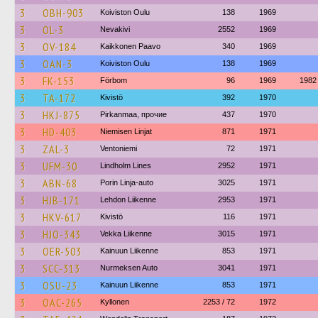
3
OBH-903
Koiviston Oulu
138
1969
3
OL-3
Nevakivi
2552
1969
3
OV-184
Kaikkonen Paavo
340
1969
3
OAN-3
Koiviston Oulu
138
1969
3
FK-153
Förbom
96
1969
1982
3
TA-172
Kivistö
392
1970
3
HKJ-875
Pirkanmaa, прочие
437
1970
3
HD-403
Niemisen Linjat
871
1971
3
ZAL-3
Ventoniemi
72
1971
3
UFM-30
Lindholm Lines
2952
1971
3
ABN-68
Porin Linja-auto
3025
1971
3
HJB-171
Lehdon Liikenne
2953
1971
3
HKV-617
Kivistö
116
1971
3
HJO-343
Vekka Liikenne
3015
1971
3
OER-503
Kainuun Liikenne
853
1971
3
SCC-313
Nurmeksen Auto
3041
1971
3
OSU-23
Kainuun Liikenne
853
1971
3
OAC-265
Kyllonen
2253 / 72
1972