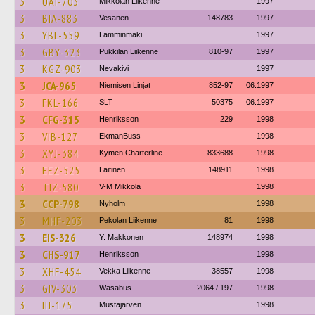
3
UAI-703
Mikkolan Liikenne
1997
3
BIA-883
Vesanen
148783
1997
3
YBL-559
Lamminmäki
1997
3
GBY-323
Pukkilan Liikenne
810-97
1997
3
KGZ-903
Nevakivi
1997
3
JCA-965
Niemisen Linjat
852-97
06.1997
3
FKL-166
SLT
50375
06.1997
3
CFG-315
Henriksson
229
1998
3
VIB-127
EkmanBuss
1998
3
XYJ-384
Kymen Charterline
833688
1998
3
EEZ-525
Laitinen
148911
1998
3
TIZ-580
V-M Mikkola
1998
3
CCP-798
Nyholm
1998
3
MHF-203
Pekolan Liikenne
81
1998
3
EIS-326
Y. Makkonen
148974
1998
3
CHS-917
Henriksson
1998
3
XHF-454
Vekka Liikenne
38557
1998
3
GIV-303
Wasabus
2064 / 197
1998
3
IIJ-175
Mustajärven
1998