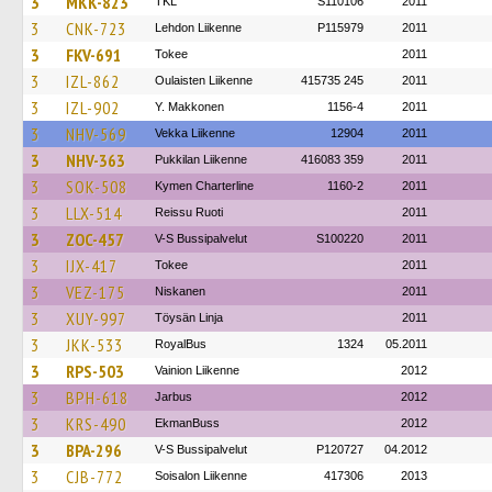
3
MKK-823
TKL
S110106
2011
3
CNK-723
Lehdon Liikenne
P115979
2011
3
FKV-691
Tokee
2011
3
IZL-862
Oulaisten Liikenne
415735 245
2011
3
IZL-902
Y. Makkonen
1156-4
2011
3
NHV-569
Vekka Liikenne
12904
2011
3
NHV-363
Pukkilan Liikenne
416083 359
2011
3
SOK-508
Kymen Charterline
1160-2
2011
3
LLX-514
Reissu Ruoti
2011
3
ZOC-457
V-S Bussipalvelut
S100220
2011
3
IJX-417
Tokee
2011
3
VEZ-175
Niskanen
2011
3
XUY-997
Töysän Linja
2011
3
JKK-533
RoyalBus
1324
05.2011
3
RPS-503
Vainion Liikenne
2012
3
BPH-618
Jarbus
2012
3
KRS-490
EkmanBuss
2012
3
BPA-296
V-S Bussipalvelut
P120727
04.2012
3
CJB-772
Soisalon Liikenne
417306
2013