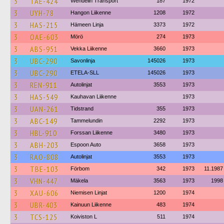
3
TAE-424
Wendelin Transport
187
1972
3
UYH-78
Hangon Liikenne
1208
1972
3
HAS-215
Hämeen Linja
3373
1972
3
OAE-603
Mörö
274
1973
3
ABS-951
Vekka Liikenne
3660
1973
3
UBC-290
Savonlinja
145026
1973
3
UBC-290
ETELA-SLL
145026
1973
3
REN-911
Autolinjat
3553
1973
3
HAS-549
Kauhavan Liikenne
1973
3
UAN-261
Tidstrand
355
1973
3
ABC-149
Tammelundin
2292
1973
3
HBL-910
Forssan Liikenne
3480
1973
3
ABH-203
Espoon Auto
3658
1973
3
RAO-808
Autolinjat
3553
1973
3
TBE-103
Förbom
342
1973
11.1987
3
VHN-447
Mäkela
3563
1973
1998
3
XAU-606
Niemisen Linjat
1200
1974
3
UBR-403
Kainuun Liikenne
483
1974
3
TCS-125
Koiviston L
511
1974