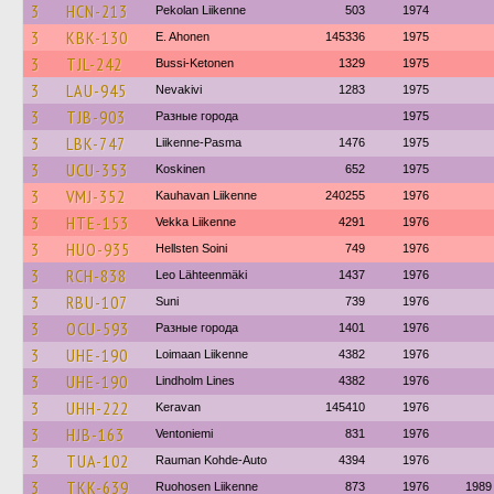
3
HCN-213
Pekolan Liikenne
503
1974
3
KBK-130
E. Ahonen
145336
1975
3
TJL-242
Bussi-Ketonen
1329
1975
3
LAU-945
Nevakivi
1283
1975
3
TJB-903
Разные города
1975
3
LBK-747
Liikenne-Pasma
1476
1975
3
UCU-353
Koskinen
652
1975
3
VMJ-352
Kauhavan Liikenne
240255
1976
3
HTE-153
Vekka Liikenne
4291
1976
3
HUO-935
Hellsten Soini
749
1976
3
RCH-838
Leo Lähteenmäki
1437
1976
3
RBU-107
Suni
739
1976
3
OCU-593
Разные города
1401
1976
3
UHE-190
Loimaan Liikenne
4382
1976
3
UHE-190
Lindholm Lines
4382
1976
3
UHH-222
Keravan
145410
1976
3
HJB-163
Ventoniemi
831
1976
3
TUA-102
Rauman Kohde-Auto
4394
1976
3
TKK-639
Ruohosen Liikenne
873
1976
1989