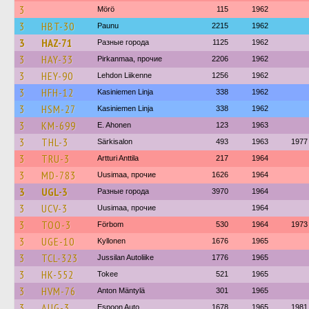
3
Mörö
115
1962
3
HBT-30
Paunu
2215
1962
3
HAZ-71
Разные города
1125
1962
3
HAY-33
Pirkanmaa, прочие
2206
1962
3
HEY-90
Lehdon Liikenne
1256
1962
3
HFH-12
Kasiniemen Linja
338
1962
3
HSM-27
Kasiniemen Linja
338
1962
3
KM-699
E. Ahonen
123
1963
3
THL-3
Särkisalon
493
1963
1977
3
TRU-3
Artturi Anttila
217
1964
3
MD-783
Uusimaa, прочие
1626
1964
3
UGL-3
Разные города
3970
1964
3
UCV-3
Uusimaa, прочие
1964
3
TOO-3
Förbom
530
1964
1973
3
UGE-10
Kyllonen
1676
1965
3
TCL-323
Jussilan Autoliike
1776
1965
3
HK-552
Tokee
521
1965
3
HVM-76
Anton Mäntylä
301
1965
3
AUG-3
Espoon Auto
1678
1965
1981