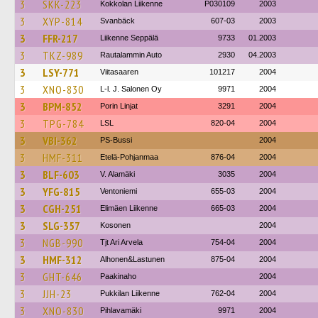
3
SKK-223
Kokkolan Liikenne
P030109
2003
3
XYP-814
Svanbäck
607-03
2003
3
FFR-217
Liikenne Seppälä
9733
01.2003
3
TKZ-989
Rautalammin Auto
2930
04.2003
3
LSY-771
Viitasaaren
101217
2004
3
XNO-830
L-l. J. Salonen Oy
9971
2004
3
BPM-852
Porin Linjat
3291
2004
3
TPG-784
LSL
820-04
2004
3
VBI-362
PS-Bussi
2004
3
HMF-311
Etelä-Pohjanmaa
876-04
2004
3
BLF-603
V. Alamäki
3035
2004
3
YFG-815
Ventoniemi
655-03
2004
3
CGH-251
Elimäen Liikenne
665-03
2004
3
SLG-357
Kosonen
2004
3
NGB-990
Tjt Ari Arvela
754-04
2004
3
HMF-312
Alhonen&Lastunen
875-04
2004
3
GHT-646
Paakinaho
2004
3
JJH-23
Pukkilan Liikenne
762-04
2004
3
XNO-830
Pihlavamäki
9971
2004