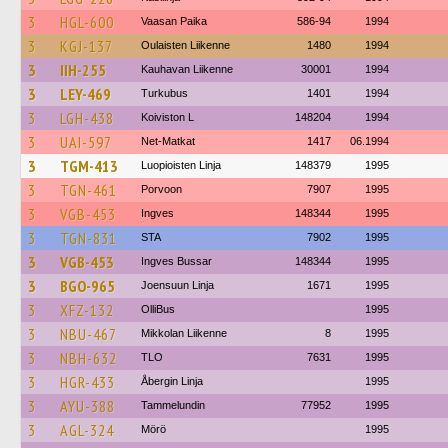
3
HGL-600
Vaasan Paika
586-94
1994
3
KGJ-137
Oulaisten Liikenne
1480
1994
3
IIH-255
Kauhavan Liikenne
30001
1994
3
LEY-469
Turkubus
1401
1994
3
LGH-438
Koiviston L
148204
1994
3
UAI-597
Net-Matkat
1417
06.1994
3
TGM-413
Luopioisten Linja
148379
1995
3
TGN-461
Porvoon
7907
1995
3
VGB-453
Ingves
148344
1995
3
TGN-831
STA
7902
1995
3
VGB-453
Ingves Bussar
148344
1995
3
BGO-965
Joensuun Linja
1671
1995
3
XFZ-132
OlliBus
1995
3
NBU-467
Mikkolan Liikenne
8
1995
3
NBH-632
TLO
7631
1995
3
HGR-433
Åbergin Linja
1995
3
AYU-388
Tammelundin
77952
1995
3
AGL-324
Mörö
1995