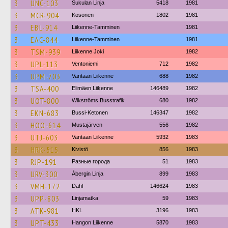
3
UNC-103
Sukulan Linja
5418
1981
3
MCR-904
Kosonen
1802
1981
3
EBL-914
Liikenne-Tamminen
1981
3
EAC-844
Liikenne-Tamminen
1981
3
TSM-939
Liikenne Joki
1982
3
UPL-113
Ventoniemi
712
1982
3
UPM-703
Vantaan Liikenne
688
1982
3
TSA-400
Elimäen Liikenne
146489
1982
3
UOT-800
Wikströms Busstrafik
680
1982
3
EKN-683
Bussi-Ketonen
146347
1982
3
HOO-614
Mustajärven
556
1982
3
UTJ-603
Vantaan Liikenne
5932
1983
3
HRK-515
Kivistö
856
1983
3
RJP-191
Разные города
51
1983
3
URV-300
Åbergin Linja
899
1983
3
VMH-172
Dahl
146624
1983
3
UPP-803
Linjamatka
59
1983
3
ATK-981
HKL
3196
1983
3
UPT-433
Hangon Liikenne
5870
1983