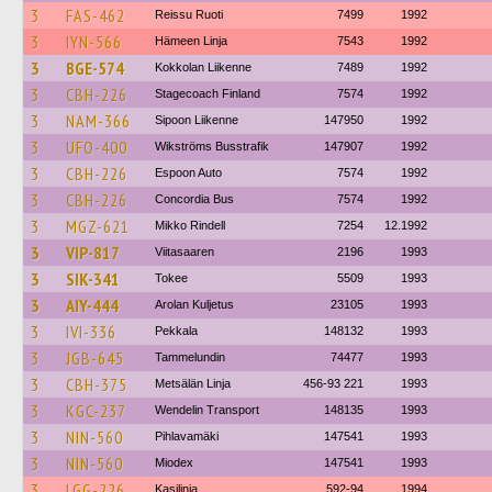
3
FAS-462
Reissu Ruoti
7499
1992
3
IYN-566
Hämeen Linja
7543
1992
3
BGE-574
Kokkolan Liikenne
7489
1992
3
CBH-226
Stagecoach Finland
7574
1992
3
NAM-366
Sipoon Liikenne
147950
1992
3
UFO-400
Wikströms Busstrafik
147907
1992
3
CBH-226
Espoon Auto
7574
1992
3
CBH-226
Concordia Bus
7574
1992
3
MGZ-621
Mikko Rindell
7254
12.1992
3
VIP-817
Viitasaaren
2196
1993
3
SIK-341
Tokee
5509
1993
3
AIY-444
Arolan Kuljetus
23105
1993
3
IVI-336
Pekkala
148132
1993
3
JGB-645
Tammelundin
74477
1993
3
CBH-375
Metsälän Linja
456-93 221
1993
3
KGC-237
Wendelin Transport
148135
1993
3
NIN-560
Pihlavamäki
147541
1993
3
NIN-560
Miodex
147541
1993
3
LGG-226
Kasilinja
592-94
1994