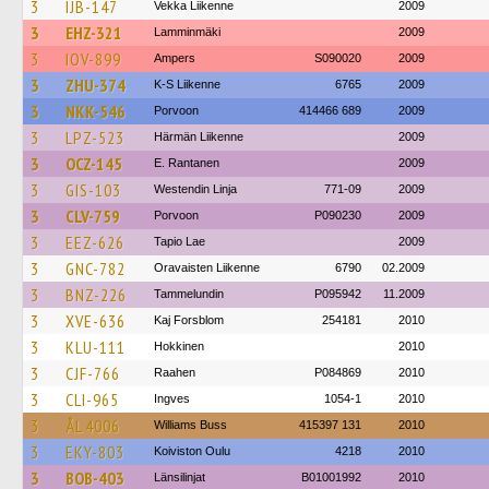
3
IJB-147
Vekka Liikenne
2009
3
EHZ-321
Lamminmäki
2009
3
IOV-899
Ampers
S090020
2009
3
ZHU-374
K-S Liikenne
6765
2009
3
NKK-546
Porvoon
414466 689
2009
3
LPZ-523
Härmän Liikenne
2009
3
OCZ-145
E. Rantanen
2009
3
GIS-103
Westendin Linja
771-09
2009
3
CLV-759
Porvoon
P090230
2009
3
EEZ-626
Tapio Lae
2009
3
GNC-782
Oravaisten Liikenne
6790
02.2009
3
BNZ-226
Tammelundin
P095942
11.2009
3
XVE-636
Kaj Forsblom
254181
2010
3
KLU-111
Hokkinen
2010
3
CJF-766
Raahen
P084869
2010
3
CLI-965
Ingves
1054-1
2010
3
ÅL 4006
Williams Buss
415397 131
2010
3
EKY-803
Koiviston Oulu
4218
2010
3
BOB-403
Länsilinjat
B01001992
2010