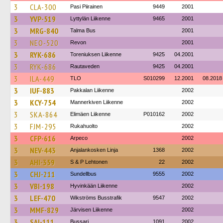
3
CLA-300
Pasi Piirainen
9449
2001
3
YVP-519
Lyttylän Liikenne
9465
2001
3
MRG-840
Talma Bus
2001
3
NEO-520
Revon
2001
3
RYK-686
Toreniuksen Liikenne
9425
04.2001
3
RYK-686
Rautaveden
9425
04.2001
3
ILA-449
TLO
S010299
12.2001
08.2018
3
IUF-883
Pakkalan Liikenne
2002
3
KCY-754
Mannerkiven Liikenne
2002
3
SKA-864
Elimäen Liikenne
P010162
2002
3
FJM-295
Rukahuolto
2002
3
CFP-616
Arpeco
2002
3
NEV-443
Anjalankosken Linja
1368
2002
3
AHI-359
S & P Lehtonen
22
2002
3
CHJ-211
Sundellbus
9555
2002
3
VBI-198
Hyvinkään Liikenne
2002
3
LEF-470
Wikströms Busstrafik
9547
2002
3
MMF-829
Järvisen Liikenne
2002
3
SAI-111
Bussari
1091
2002