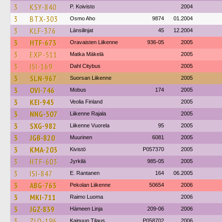
3
KSY-840
P. Koivisto
2004
3
BTX-303
Osmo Aho
9874
01.2004
3
KLF-376
Länsilinjat
45
12.2004
3
HTF-673
Oravaisten Liikenne
936-05
2005
3
EXP-511
Matka Mäkelä
2005
3
ISI-169
Dahl Citybus
2005
3
SLN-967
Suorsan Liikenne
2005
3
OVI-746
Mobus
174
2005
3
KEI-945
Veolia Finland
2005
3
NNG-507
Liikenne Rajala
2005
3
SXG-982
Liikenne Vuorela
95
2005
3
JGB-820
Muurinen
6081
2005
3
KMA-203
Kivistö
P057370
2005
3
HTF-603
Jyrkilä
985-05
2005
3
ISI-847
E. Rantanen
164
06.2005
3
ABG-763
Pekolan Liikenne
50654
2006
3
MKI-711
Raimo Luoma
2006
3
JGZ-839
Hämeen Linja
209-06
2006
3
ZLO-196
Kainuun Tilaus
P058702
2006