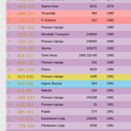
3
AMO-603
Saaren Auto
5015
1979
3
HNM-222
Ykspetäjä
469
1980
3
TOB-160
P. Koivisto
312
1980
3
TOE-282
Разные города
1980
3
TOO-252
Wendelin Transport
146069
1980
3
TOO-252
Разные города
146069
1980
3
TOO-103
Vesma
145072
1980
3
REX-322
Toimi Vento
1685 325-80
1980
3
ANM-101
Разные города
416
1980
3
HMC-103
Paunu
9329
1980
3
KEO-900
Разные города
1186
1981
3
VKV-690
Ingves Bussar
504
1981
3
VLR-493
Mäkela
529
1981
3
UMP-833
Разные города
146168
1981
3
UUV-803
Разные города
15
1981
3
UNS-451
Rajala
574
1981
3
HOJ-470
Kasiniemen Linja
192826
1981
3
TPN-106
Päntäneen Linjat
5398
1981