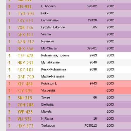
3
CFJ-911
E. Ahonen
528-02
2002
3
TYO-593
Pekki
2002
3
RBY-663
Lamminmäki
22420
2002
3
VXR-246
Lyttylän Liikenne
585
2002
3
GEX-112
Vesma
2002
3
AZN-712
Nevakivi
2002
3
NEX-356
ML-Charter
395-01
2002
3
TSF-478
Pohjanmaa, прочие
9763
2003
3
NKY-231
Mynäliikenne
9840
2003
3
RKZ-102
Keski-Pohjanmaa
9598
2003
3
OBF-790
Matka-Niinimäki
2003
3
XLF-481
Koiviston L
9743
2003
3
KJY-295
Ykspetäjä
2003
3
SNI-315
Tokee
66
2003
3
CGH-288
Eteläpää
2003
3
YVP-423
Mäkela
2003
3
VLI-522
H.Ranta
16
2003
3
HXY-873
Turkubus
P030112
2003