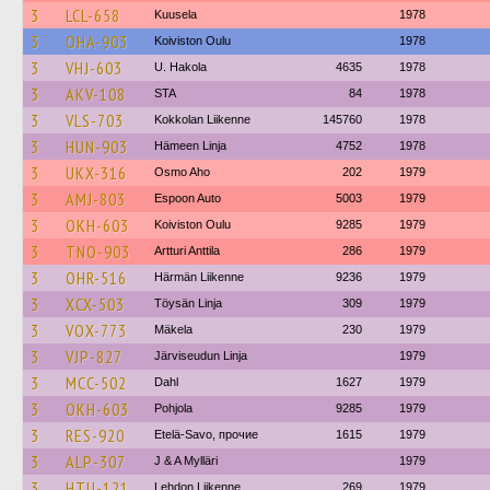
3
LCL-658
Kuusela
1978
3
OHA-903
Koiviston Oulu
1978
3
VHJ-603
U. Hakola
4635
1978
3
AKV-108
STA
84
1978
3
VLS-703
Kokkolan Liikenne
145760
1978
3
HUN-903
Hämeen Linja
4752
1978
3
UKX-316
Osmo Aho
202
1979
3
AMJ-803
Espoon Auto
5003
1979
3
OKH-603
Koiviston Oulu
9285
1979
3
TNO-903
Artturi Anttila
286
1979
3
OHR-516
Härmän Liikenne
9236
1979
3
XCX-503
Töysän Linja
309
1979
3
VOX-773
Mäkela
230
1979
3
VJP-827
Järviseudun Linja
1979
3
MCC-502
Dahl
1627
1979
3
OKH-603
Pohjola
9285
1979
3
RES-920
Etelä-Savo, прочие
1615
1979
3
ALP-307
J & A Mylläri
1979
3
HTU-121
Lehdon Liikenne
269
1979