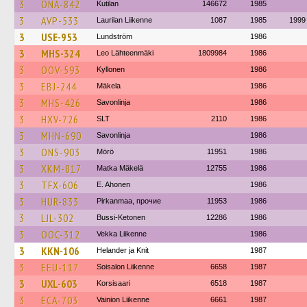
3
ONA-842
Kutilan
146672
1985
3
AVP-533
Laurilan Liikenne
1087
1985
1999
3
USE-953
Lundström
1986
3
MHS-324
Leo Lähteenmäki
1809984
1986
3
OOV-593
Kyllonen
1986
3
EBJ-244
Mäkela
1986
3
MHS-426
Savonlinja
1986
3
HXV-726
SLT
2110
1986
3
MHN-690
Savonlinja
1986
3
ONS-903
Mörö
11951
1986
3
XKM-817
Matka Mäkelä
12755
1986
3
TFX-606
E. Ahonen
1986
3
HUR-833
Pirkanmaa, прочие
11953
1986
3
LJL-302
Bussi-Ketonen
12286
1986
3
OOC-312
Vekka Liikenne
1986
3
KKN-106
Helander ja Knit
1987
3
EEU-117
Soisalon Liikenne
6658
1987
3
UXL-603
Korsisaari
6518
1987
3
ECA-703
Vainion Liikenne
6661
1987