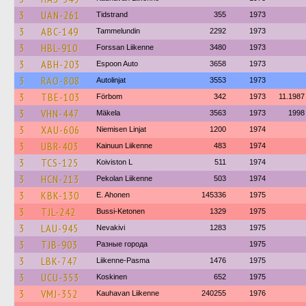
3
UAN-261
Tidstrand
355
1973
3
ABC-149
Tammelundin
2292
1973
3
HBL-910
Forssan Liikenne
3480
1973
3
ABH-203
Espoon Auto
3658
1973
3
RAO-808
Autolinjat
3553
1973
3
TBE-103
Förbom
342
1973
11.1987
3
VHN-447
Mäkela
3563
1973
1998
3
XAU-606
Niemisen Linjat
1200
1974
3
UBR-403
Kainuun Liikenne
483
1974
3
TCS-125
Koiviston L
511
1974
3
HCN-213
Pekolan Liikenne
503
1974
3
KBK-130
E. Ahonen
145336
1975
3
TJL-242
Bussi-Ketonen
1329
1975
3
LAU-945
Nevakivi
1283
1975
3
TJB-903
Разные города
1975
3
LBK-747
Liikenne-Pasma
1476
1975
3
UCU-353
Koskinen
652
1975
3
VMJ-352
Kauhavan Liikenne
240255
1976