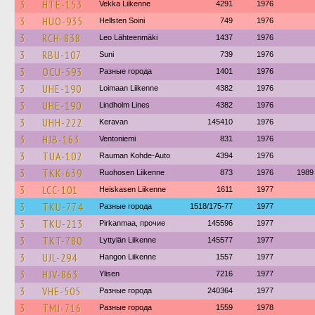
3
HTE-153
Vekka Liikenne
4291
1976
3
HUO-935
Hellsten Soini
749
1976
3
RCH-838
Leo Lähteenmäki
1437
1976
3
RBU-107
Suni
739
1976
3
OCU-593
Разные города
1401
1976
3
UHE-190
Loimaan Liikenne
4382
1976
3
UHE-190
Lindholm Lines
4382
1976
3
UHH-222
Keravan
145410
1976
3
HJB-163
Ventoniemi
831
1976
3
TUA-102
Rauman Kohde-Auto
4394
1976
3
TKK-639
Ruohosen Liikenne
873
1976
1989
3
LCC-101
Heiskasen Liikenne
1611
1977
3
TKU-774
Разные города
1518/175-77
1977
3
TKU-213
Pirkanmaa, прочие
145596
1977
3
TKT-780
Lyttylän Liikenne
145577
1977
3
UJL-294
Hangon Liikenne
1557
1977
3
HJV-863
Ylisen
7216
1977
3
VHE-505
Разные города
240364
1977
3
TMJ-716
Разные города
1559
1978