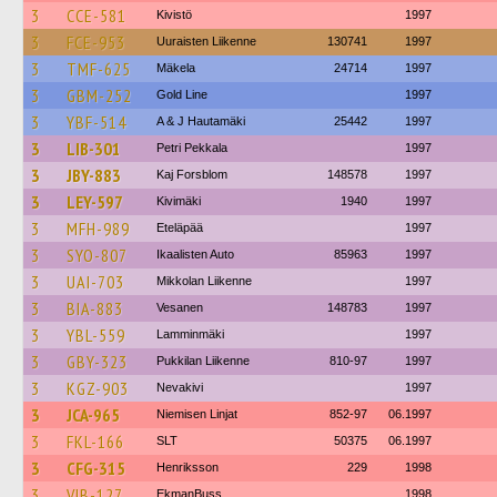
3
CCE-581
Kivistö
1997
3
FCE-953
Uuraisten Liikenne
130741
1997
3
TMF-625
Mäkela
24714
1997
3
GBM-252
Gold Line
1997
3
YBF-514
A & J Hautamäki
25442
1997
3
LIB-301
Petri Pekkala
1997
3
JBY-883
Kaj Forsblom
148578
1997
3
LEY-597
Kivimäki
1940
1997
3
MFH-989
Eteläpää
1997
3
SYO-807
Ikaalisten Auto
85963
1997
3
UAI-703
Mikkolan Liikenne
1997
3
BIA-883
Vesanen
148783
1997
3
YBL-559
Lamminmäki
1997
3
GBY-323
Pukkilan Liikenne
810-97
1997
3
KGZ-903
Nevakivi
1997
3
JCA-965
Niemisen Linjat
852-97
06.1997
3
FKL-166
SLT
50375
06.1997
3
CFG-315
Henriksson
229
1998
3
VIB-127
EkmanBuss
1998