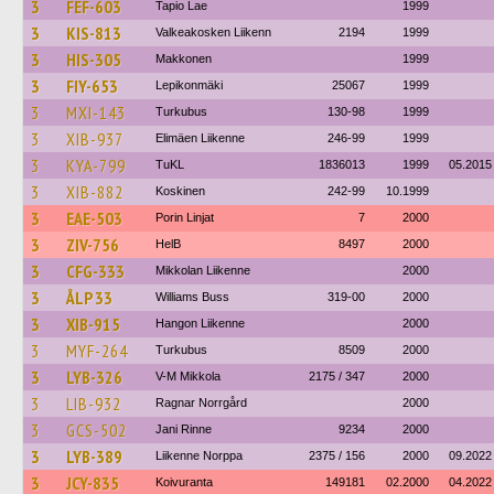
3
FEF-603
Tapio Lae
1999
3
KIS-813
Valkeakosken Liikenn
2194
1999
3
HIS-305
Makkonen
1999
3
FIY-653
Lepikonmäki
25067
1999
3
MXI-143
Turkubus
130-98
1999
3
XIB-937
Elimäen Liikenne
246-99
1999
3
KYA-799
TuKL
1836013
1999
05.2015
3
XIB-882
Koskinen
242-99
10.1999
3
EAE-503
Porin Linjat
7
2000
3
ZIV-756
HelB
8497
2000
3
CFG-333
Mikkolan Liikenne
2000
3
ÅLP 33
Williams Buss
319-00
2000
3
XIB-915
Hangon Liikenne
2000
3
MYF-264
Turkubus
8509
2000
3
LYB-326
V-M Mikkola
2175 / 347
2000
3
LIB-932
Ragnar Norrgård
2000
3
GCS-502
Jani Rinne
9234
2000
3
LYB-389
Liikenne Norppa
2375 / 156
2000
09.2022
3
JCY-835
Koivuranta
149181
02.2000
04.2022