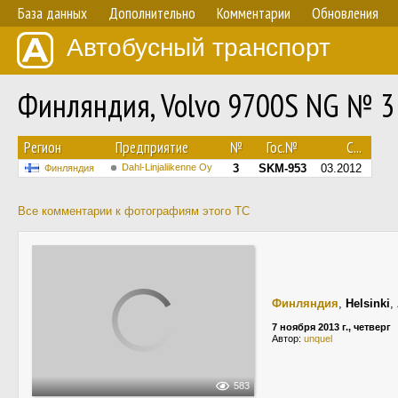
База данных
Дополнительно
Комментарии
Обновления
Автобусный транспорт
Финляндия, Volvo 9700S NG № 3
Регион
Предприятие
№
Гос.№
С...
Dahl-Linjaliikenne Oy
3
SKM-953
03.2012
Финляндия
Все комментарии к фотографиям этого ТС
Финляндия
,
Helsinki
,
7 ноября 2013 г., четверг
Автор:
unquel
583