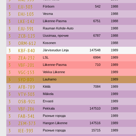
3
EJJ-303
Förbom
542
1988
3
EHJ-103
Vesma
1988
3
LKE-142
Liikenne-Pasma
6751
1988
3
EJU-391
Rauman Kohde-Auto
1988
3
ZCB-123
Uusimaa, прочие
6787
1988
3
ORM-612
Kosonen
1988
3
KBF-840
Järviseudun Linja
147548
1989
3
ZEA-232
LSL
6994
1989
3
VBF-201
Liikenne-Pasma
710
1989
3
VGC-153
Vekka Liikenne
1989
3
SYO-803
Lauhamo
1989
3
AFB-789
Kittilä
7084
1989
3
VTV-303
Mäkela
1989
3
OSB-921
Ervasti
1989
3
VBF-286
Pekkala
147510
1989
3
FAB-341
Разные города
1989
3
ZEM-373
Hangon Liikenne
147516
1989
3
IEE-393
Разные города
15715
1989