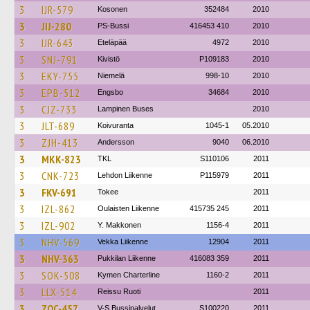
3
IJR-579
Kosonen
352484
2010
3
JIJ-280
PS-Bussi
416453 410
2010
3
IJR-643
Eteläpää
4972
2010
3
SNJ-791
Kivistö
P109183
2010
3
EKY-755
Niemelä
998-10
2010
3
EPB-512
Engsbo
34684
2010
3
CJZ-733
Lampinen Buses
2010
3
JLT-689
Koivuranta
1045-1
05.2010
3
ZJH-413
Andersson
9040
06.2010
3
MKK-823
TKL
S110106
2011
3
CNK-723
Lehdon Liikenne
P115979
2011
3
FKV-691
Tokee
2011
3
IZL-862
Oulaisten Liikenne
415735 245
2011
3
IZL-902
Y. Makkonen
1156-4
2011
3
NHV-569
Vekka Liikenne
12904
2011
3
NHV-363
Pukkilan Liikenne
416083 359
2011
3
SOK-508
Kymen Charterline
1160-2
2011
3
LLX-514
Reissu Ruoti
2011
3
ZOC-457
V-S Bussipalvelut
S100220
2011