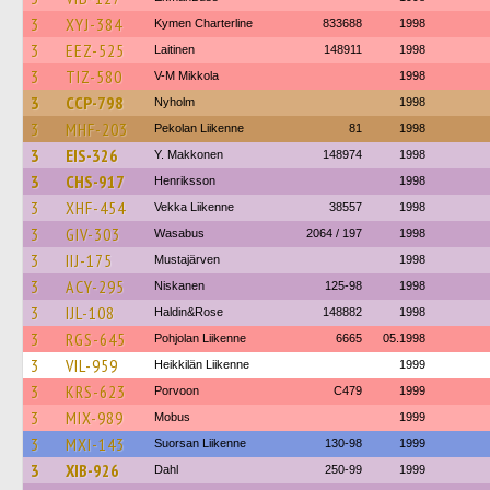
3
XYJ-384
Kymen Charterline
833688
1998
3
EEZ-525
Laitinen
148911
1998
3
TIZ-580
V-M Mikkola
1998
3
CCP-798
Nyholm
1998
3
MHF-203
Pekolan Liikenne
81
1998
3
EIS-326
Y. Makkonen
148974
1998
3
CHS-917
Henriksson
1998
3
XHF-454
Vekka Liikenne
38557
1998
3
GIV-303
Wasabus
2064 / 197
1998
3
IIJ-175
Mustajärven
1998
3
ACY-295
Niskanen
125-98
1998
3
IJL-108
Haldin&Rose
148882
1998
3
RGS-645
Pohjolan Liikenne
6665
05.1998
3
VIL-959
Heikkilän Liikenne
1999
3
KRS-623
Porvoon
C479
1999
3
MIX-989
Mobus
1999
3
MXI-143
Suorsan Liikenne
130-98
1999
3
XIB-926
Dahl
250-99
1999