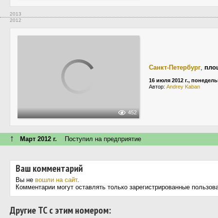
2013
2012
Санкт-Петербург
,
пло
16 июля 2012 г., понедел
Автор:
Andrey Kaban
452
↑
Март 2012 г.
Поступил на предприятие
Ваш комментарий
Вы не
вошли на сайт
.
Комментарии могут оставлять только зарегистрированные пользов
Другие ТС с этим номером: