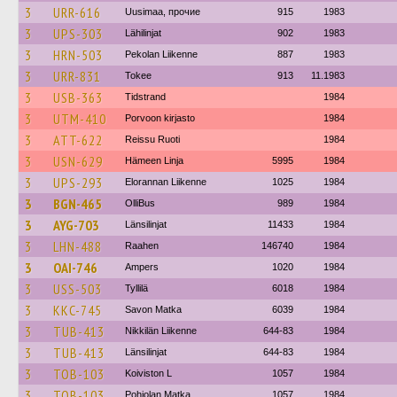
3
URR-616
Uusimaa, прочие
915
1983
3
UPS-303
Lähilinjat
902
1983
3
HRN-503
Pekolan Liikenne
887
1983
3
URR-831
Tokee
913
11.1983
3
USB-363
Tidstrand
1984
3
UTM-410
Porvoon kirjasto
1984
3
ATT-622
Reissu Ruoti
1984
3
USN-629
Hämeen Linja
5995
1984
3
UPS-293
Elorannan Liikenne
1025
1984
3
BGN-465
OlliBus
989
1984
3
AYG-703
Länsilinjat
11433
1984
3
LHN-488
Raahen
146740
1984
3
OAI-746
Ampers
1020
1984
3
USS-503
Tyllilä
6018
1984
3
KKC-745
Savon Matka
6039
1984
3
TUB-413
Nikkilän Liikenne
644-83
1984
3
TUB-413
Länsilinjat
644-83
1984
3
TOB-103
Koiviston L
1057
1984
3
TOB-103
Pohjolan Matka
1057
1984