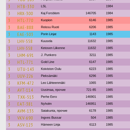
3
HTB-330
LSL
1984
3
HRX-300
Kaj Forsblom
146705
1984
3
HTL-770
Kuopion
6146
1985
3
BAE-888
Reissu Ruoti
6206
1985
3
EAE-503
Porin Linjat
1143
1985
3
LHV-558
Kuusela
11632
1985
3
LHV-558
Ketosen Liikenne
11632
1985
3
LHM-691
J. Punkero
3211
1985
3
HTL-771
Gold Line
6147
1985
3
UTU-143
Koiviston Oulu
6223
1985
3
UUV-226
Pieksämäki
6296
1985
3
KFM-472
Leo Lähteenmäki
1065
1985
3
AVT-114
Uusimaa, прочие
721-85
1985
3
TXK-513
Perhe Eero
146901
1985
3
EAT-381
Nyholm
146951
1985
3
AVM-135
Satakunta, прочие
6178
1985
3
VKV-690
Ingves Bussar
504
1985
3
ASV-123
Hämeen Linja
6113
1985