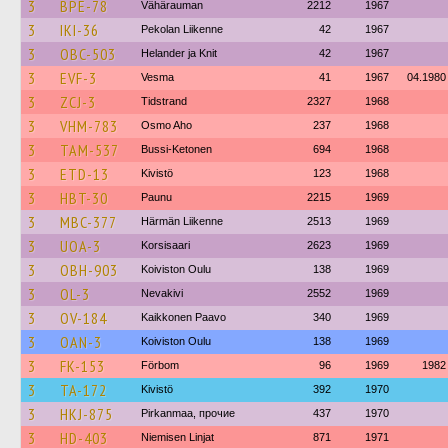
3
BPE-78
Vähärauman
2212
1967
3
IKI-36
Pekolan Liikenne
42
1967
3
OBC-503
Helander ja Knit
42
1967
3
EVF-3
Vesma
41
1967
04.1980
3
ZCJ-3
Tidstrand
2327
1968
3
VHM-783
Osmo Aho
237
1968
3
TAM-537
Bussi-Ketonen
694
1968
3
ETD-13
Kivistö
123
1968
3
HBT-30
Paunu
2215
1969
3
MBC-377
Härmän Liikenne
2513
1969
3
UOA-3
Korsisaari
2623
1969
3
OBH-903
Koiviston Oulu
138
1969
3
OL-3
Nevakivi
2552
1969
3
OV-184
Kaikkonen Paavo
340
1969
3
OAN-3
Koiviston Oulu
138
1969
3
FK-153
Förbom
96
1969
1982
3
TA-172
Kivistö
392
1970
3
HKJ-875
Pirkanmaa, прочие
437
1970
3
HD-403
Niemisen Linjat
871
1971