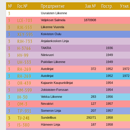
№
Гос.№
Предприятие
Зав.№
Постр.
Утил.
3
Uuraisten Liikenne
3
LCE-703
Veljekset Salmela
1870908
3
RJK-553
Liikenne Vuorela
3
XEY-595
Koiviston Oulu
3
RJH-733
Anjalankosken Linja
3
H-3766
TAKRA
1936
3
HV-99
Niinivuori
1949
3
UH-533
Pukkilan Liikenne
1949
3
RH-269
Autolinjat
372
1952
1972
3
RH-269
Autolinjat
1952
1972
3
OR-439
Kajaanin Kaupunkilinjat
1954
3
HM-599
Jokioisten-Forssan
1954
3
IH-30
Vekka Liikenne
283
1956
3
OM-3
Nevakivi
127
1957
3
TP-931
Someron Linja
207
1957
3
TJ-241
Sundellbus
292/71
1958
3
IS-380
Hämeen Linja
187
1958