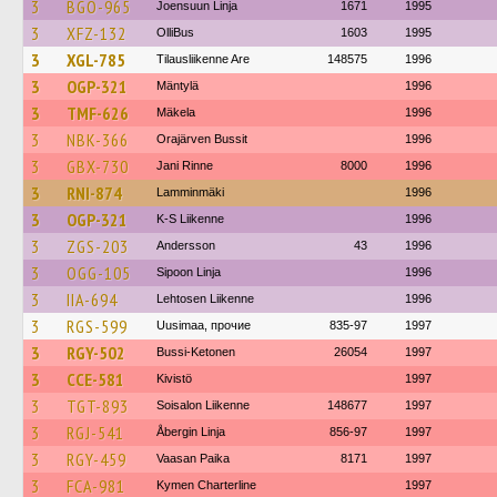
3
BGO-965
Joensuun Linja
1671
1995
3
XFZ-132
OlliBus
1603
1995
3
XGL-785
Tilausliikenne Are
148575
1996
3
OGP-321
Mäntylä
1996
3
TMF-626
Mäkela
1996
3
NBK-366
Orajärven Bussit
1996
3
GBX-730
Jani Rinne
8000
1996
3
RNI-874
Lamminmäki
1996
3
OGP-321
K-S Liikenne
1996
3
ZGS-203
Andersson
43
1996
3
OGG-105
Sipoon Linja
1996
3
IIA-694
Lehtosen Liikenne
1996
3
RGS-599
Uusimaa, прочие
835-97
1997
3
RGY-502
Bussi-Ketonen
26054
1997
3
CCE-581
Kivistö
1997
3
TGT-893
Soisalon Liikenne
148677
1997
3
RGJ-541
Åbergin Linja
856-97
1997
3
RGY-459
Vaasan Paika
8171
1997
3
FCA-981
Kymen Charterline
1997