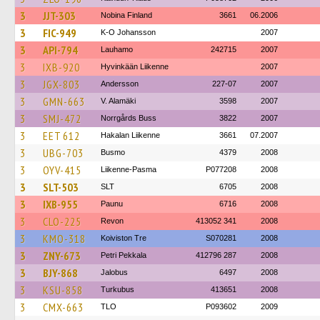
3
JJT-303
Nobina Finland
3661
06.2006
3
FIC-949
K-O Johansson
2007
3
API-794
Lauhamo
242715
2007
3
IXB-920
Hyvinkään Liikenne
2007
3
JGX-803
Andersson
227-07
2007
3
GMN-663
V. Alamäki
3598
2007
3
SMJ-472
Norrgårds Buss
3822
2007
3
EET 612
Hakalan Liikenne
3661
07.2007
3
UBG-703
Busmo
4379
2008
3
OYV-415
Liikenne-Pasma
P077208
2008
3
SLT-503
SLT
6705
2008
3
IXB-955
Paunu
6716
2008
3
CLO-225
Revon
413052 341
2008
3
KMO-318
Koiviston Tre
S070281
2008
3
ZNY-673
Petri Pekkala
412796 287
2008
3
BJY-868
Jalobus
6497
2008
3
KSU-858
Turkubus
413651
2008
3
CMX-663
TLO
P093602
2009