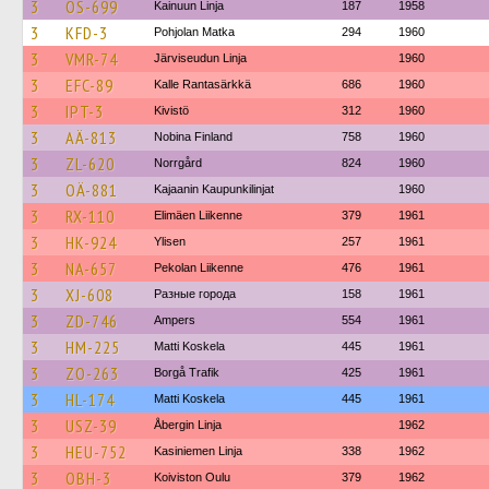
3
OS-699
Kainuun Linja
187
1958
3
KFD-3
Pohjolan Matka
294
1960
3
VMR-74
Järviseudun Linja
1960
3
EFC-89
Kalle Rantasärkkä
686
1960
3
IPT-3
Kivistö
312
1960
3
AÄ-813
Nobina Finland
758
1960
3
ZL-620
Norrgård
824
1960
3
OÄ-881
Kajaanin Kaupunkilinjat
1960
3
RX-110
Elimäen Liikenne
379
1961
3
HK-924
Ylisen
257
1961
3
NA-657
Pekolan Liikenne
476
1961
3
XJ-608
Разные города
158
1961
3
ZD-746
Ampers
554
1961
3
HM-225
Matti Koskela
445
1961
3
ZO-263
Borgå Trafik
425
1961
3
HL-174
Matti Koskela
445
1961
3
USZ-39
Åbergin Linja
1962
3
HEU-752
Kasiniemen Linja
338
1962
3
OBH-3
Koiviston Oulu
379
1962