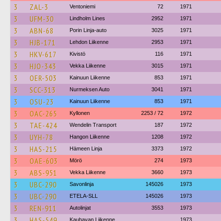
3
ZAL-3
Ventoniemi
72
1971
3
UFM-30
Lindholm Lines
2952
1971
3
ABN-68
Porin Linja-auto
3025
1971
3
HJB-171
Lehdon Liikenne
2953
1971
3
HKV-617
Kivistö
116
1971
3
HJO-343
Vekka Liikenne
3015
1971
3
OER-503
Kainuun Liikenne
853
1971
3
SCC-313
Nurmeksen Auto
3041
1971
3
OSU-23
Kainuun Liikenne
853
1971
3
OAC-265
Kyllonen
2253 / 72
1972
3
TAE-424
Wendelin Transport
187
1972
3
UYH-78
Hangon Liikenne
1208
1972
3
HAS-215
Hämeen Linja
3373
1972
3
OAE-603
Mörö
274
1973
3
ABS-951
Vekka Liikenne
3660
1973
3
UBC-290
Savonlinja
145026
1973
3
UBC-290
ETELA-SLL
145026
1973
3
REN-911
Autolinjat
3553
1973
3
HAS-549
Kauhavan Liikenne
1973