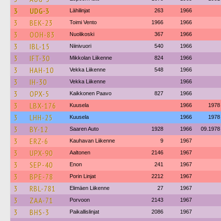
3
UDG-3
Lähilinjat
263
1966
3
BEK-23
Toimi Vento
1966
1966
3
OOH-83
Nuolikoski
367
1966
3
IBL-15
Niinivuori
540
1966
3
IFT-30
Mikkolan Liikenne
824
1966
3
HAH-10
Vekka Liikenne
548
1966
3
IH-30
Vekka Liikenne
1966
3
OPX-5
Kaikkonen Paavo
827
1966
3
LBX-176
Kuusela
1966
1978
3
LHH-25
Kuusela
1966
1978
3
BY-12
Saaren Auto
1928
1966
09.1978
3
ERZ-6
Kauhavan Liikenne
9
1967
3
UPX-90
Aaltonen
2146
1967
3
SEP-40
Enon
241
1967
3
BPE-78
Porin Linjat
2212
1967
3
RBL-781
Elimäen Liikenne
27
1967
3
ZAA-71
Porvoon
2143
1967
3
BHS-3
Paikallislinjat
2086
1967