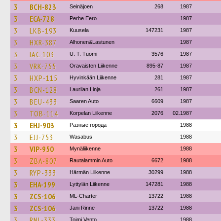
3
BCH-823
Seinäjoen
268
1987
3
ECA-728
Perhe Eero
1987
3
LKB-193
Kuusela
147231
1987
3
HXR-387
Alhonen&Lastunen
1987
3
IAC-103
U. T. Tuomi
3576
1987
3
VRK-755
Oravaisten Liikenne
895-87
1987
3
HXP-115
Hyvinkään Liikenne
281
1987
3
BCN-128
Laurilan Linja
261
1987
3
BEU-433
Saaren Auto
6609
1987
3
TOB-114
Korpelan Liikenne
2076
02.1987
3
EHJ-903
Разные города
1988
3
EJJ-753
Wasabus
1988
3
VIP-950
Mynäliikenne
1988
3
ZBA-807
Rautalammin Auto
6672
1988
3
RYP-333
Härmän Liikenne
30299
1988
3
EHA-199
Lyttylän Liikenne
147281
1988
3
ZCS-106
ML-Charter
13722
1988
3
ZCS-106
Jani Rinne
13722
1988
3
RNL-333
Toimi Vento
1988