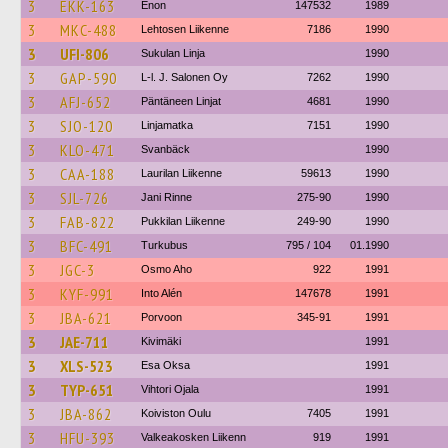
3
EKK-163
Enon
147532
1989
3
MKC-488
Lehtosen Liikenne
7186
1990
3
UFI-806
Sukulan Linja
1990
3
GAP-590
L-l. J. Salonen Oy
7262
1990
3
AFJ-652
Päntäneen Linjat
4681
1990
3
SJO-120
Linjamatka
7151
1990
3
KLO-471
Svanbäck
1990
3
CAA-188
Laurilan Liikenne
59613
1990
3
SJL-726
Jani Rinne
275-90
1990
3
FAB-822
Pukkilan Liikenne
249-90
1990
3
BFC-491
Turkubus
795 / 104
01.1990
3
JGC-3
Osmo Aho
922
1991
3
KYF-991
Into Alén
147678
1991
3
JBA-621
Porvoon
345-91
1991
3
JAE-711
Kivimäki
1991
3
XLS-523
Esa Oksa
1991
3
TYP-651
Vihtori Ojala
1991
3
JBA-862
Koiviston Oulu
7405
1991
3
HFU-393
Valkeakosken Liikenn
919
1991