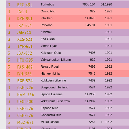
3
BFC-491
Turkubus
795 / 104
01.1990
3
JGC-3
Osmo Aho
922
1991
3
KYF-991
Into Alén
147678
1991
3
JBA-621
Porvoon
345-91
1991
3
JAE-711
Kivimäki
1991
3
XLS-523
Esa Oksa
1991
3
TYP-651
Vihtori Ojala
1991
3
JBA-862
Koiviston Oulu
7405
1991
3
HFU-393
Valkeakosken Liikenn
919
1991
3
FAS-462
Reissu Ruoti
7499
1992
3
IYN-566
Hämeen Linja
7543
1992
3
BGE-574
Kokkolan Liikenne
7489
1992
3
CBH-226
Stagecoach Finland
7574
1992
3
NAM-366
Sipoon Liikenne
147950
1992
3
UFO-400
Wikströms Busstrafik
147907
1992
3
CBH-226
Espoon Auto
7574
1992
3
CBH-226
Concordia Bus
7574
1992
3
MGZ-621
Mikko Rindell
7254
12.1992
Viitasaaren
2196
1993