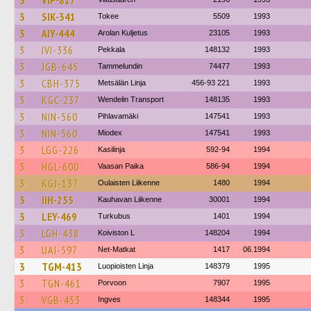
3
VIP-817
3
SIK-341
Tokee
5509
1993
3
AIY-444
Arolan Kuljetus
23105
1993
3
IVI-336
Pekkala
148132
1993
3
JGB-645
Tammelundin
74477
1993
3
CBH-375
Metsälän Linja
456-93 221
1993
3
KGC-237
Wendelin Transport
148135
1993
3
NIN-560
Pihlavamäki
147541
1993
3
NIN-560
Miodex
147541
1993
3
LGG-226
Kasilinja
592-94
1994
3
HGL-600
Vaasan Paika
586-94
1994
3
KGJ-137
Oulaisten Liikenne
1480
1994
3
IIH-255
Kauhavan Liikenne
30001
1994
3
LEY-469
Turkubus
1401
1994
3
LGH-438
Koiviston L
148204
1994
3
UAI-597
Net-Matkat
1417
06.1994
3
TGM-413
Luopioisten Linja
148379
1995
3
TGN-461
Porvoon
7907
1995
3
VGB-453
Ingves
148344
1995