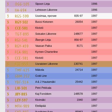
3
OGG-105
Sipoon Linja
1996
3
IIA-694
Lehtosen Liikenne
1996
3
RGS-599
Uusimaa, прочие
835-97
1997
3
RGY-502
Bussi-Ketonen
26054
1997
3
CCE-581
Kivistö
1997
3
TGT-893
Soisalon Liikenne
148677
1997
3
RGJ-541
Åbergin Linja
856-97
1997
3
RGY-459
Vaasan Paika
8171
1997
3
FCA-981
Kymen Charterline
1997
3
CCE-581
Kivistö
1997
3
FCE-953
Uuraisten Liikenne
130741
1997
3
TMF-625
Mäkela
24714
1997
3
GBM-252
Gold Line
1997
3
YBF-514
A & J Hautamäki
25442
1997
3
LIB-301
Petri Pekkala
1997
3
JBY-883
Kaj Forsblom
148578
1997
3
LEY-597
Kivimäki
1940
1997
3
MFH-989
Eteläpää
1997
Ikaalisten Auto
85963
1997