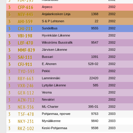
3
FJM-295
3
CFP-616
Arpeco
2002
3
NEV-443
Anjalankosken Linja
1368
2002
3
AHI-359
S & P Lehtonen
22
2002
3
CHJ-211
Sundellbus
9555
2002
3
VBI-198
Hyvinkään Liikenne
2002
3
LEF-470
Wikströms Busstrafik
9547
2002
3
MMF-829
Järvisen Liikenne
2002
3
SAI-111
Bussari
1091
2002
3
CFJ-911
E. Ahonen
528-02
2002
3
TYO-593
Pekki
2002
3
RBY-663
Lamminmäki
22420
2002
3
VXR-246
Lyttylän Liikenne
585
2002
3
GEX-112
Vesma
2002
3
AZN-712
Nevakivi
2002
3
NEX-356
ML-Charter
395-01
2002
3
TSF-478
Pohjanmaa, прочие
9763
2003
3
NKY-231
Mynäliikenne
9840
2003
3
RKZ-102
Keski-Pohjanmaa
9598
2003