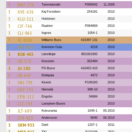
3
BNZ-226
Tammelundin
P095942
11.2009
3
XVE-636
Kaj Forsblom
254181
2010
3
KLU-111
Hokkinen
2010
3
CJF-766
Raahen
P084869
2010
3
CLI-965
Ingves
1054-1
2010
3
ÅL 4006
Williams Buss
415397 131
2010
3
EKY-803
Koiviston Oulu
4218
2010
3
BOB-403
Länsilinjat
B01001992
2010
3
IJR-579
Kosonen
352484
2010
3
JIJ-280
PS-Bussi
416453 410
2010
3
IJR-643
Eteläpää
4972
2010
3
SNJ-791
Kivistö
P109183
2010
3
EKY-755
Niemelä
998-10
2010
3
EPB-512
Engsbo
34684
2010
3
CJZ-733
Lampinen Buses
2010
3
JLT-689
Koivuranta
1045-1
05.2010
3
ZJH-413
Andersson
9040
06.2010
3
SKM-953
Dahl
1207-1
2011
TKL
S110106
2011