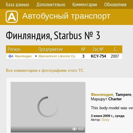
База данных
Дополнительно
Комментарии
Обновления
Автобусный транспорт
Финляндия, Starbus № 3
Регион
Предприятие
№
Гос.№
С...
3
KCY-754
2007
Финляндия
Mannerkiven Liikenne Oy
Все комментарии к фотографиям этого ТС
Финляндия
,
Tampere
Маршрут
Charter
This body-model was ver
3 июня 2009 г., среда
Автор:
Ozzy
415