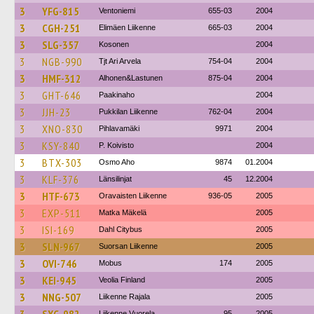
3
YFG-815
Ventoniemi
655-03
2004
3
CGH-251
Elimäen Liikenne
665-03
2004
3
SLG-357
Kosonen
2004
3
NGB-990
Tjt Ari Arvela
754-04
2004
3
HMF-312
Alhonen&Lastunen
875-04
2004
3
GHT-646
Paakinaho
2004
3
JJH-23
Pukkilan Liikenne
762-04
2004
3
XNO-830
Pihlavamäki
9971
2004
3
KSY-840
P. Koivisto
2004
3
BTX-303
Osmo Aho
9874
01.2004
3
KLF-376
Länsilinjat
45
12.2004
3
HTF-673
Oravaisten Liikenne
936-05
2005
3
EXP-511
Matka Mäkelä
2005
3
ISI-169
Dahl Citybus
2005
3
SLN-967
Suorsan Liikenne
2005
3
OVI-746
Mobus
174
2005
3
KEI-945
Veolia Finland
2005
3
NNG-507
Liikenne Rajala
2005
Liikenne Vuorela
95
2005