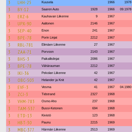
3
LHH-25
Kuusela
1966
1978
3
BY-12
Saaren Auto
1928
1966
09.1978
3
ERZ-6
Kauhavan Liikenne
9
1967
3
UPX-90
Aaltonen
2146
1967
3
SEP-40
Enon
241
1967
3
BPE-78
Porin Linjat
2212
1967
3
RBL-781
Elimäen Liikenne
27
1967
3
ZAA-71
Porvoon
2143
1967
3
BHS-3
Paikallislinjat
2086
1967
3
BPE-78
Vähärauman
2212
1967
3
IKI-36
Pekolan Liikenne
42
1967
3
OBC-503
Helander ja Knit
42
1967
3
EVF-3
Vesma
41
1967
04.1980
3
ZCJ-3
Tidstrand
2327
1968
3
VHM-783
Osmo Aho
237
1968
3
TAM-537
Bussi-Ketonen
694
1968
3
ETD-13
Kivistö
123
1968
3
HBT-30
Paunu
2215
1969
3
MBC-377
Härmän Liikenne
2513
1969