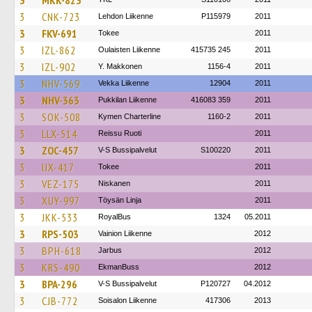
3
MKK-823
3
CNK-723
Lehdon Liikenne
P115979
2011
3
FKV-691
Tokee
2011
3
IZL-862
Oulaisten Liikenne
415735 245
2011
3
IZL-902
Y. Makkonen
1156-4
2011
3
NHV-569
Vekka Liikenne
12904
2011
3
NHV-363
Pukkilan Liikenne
416083 359
2011
3
SOK-508
Kymen Charterline
1160-2
2011
3
LLX-514
Reissu Ruoti
2011
3
ZOC-457
V-S Bussipalvelut
S100220
2011
3
IJX-417
Tokee
2011
3
VEZ-175
Niskanen
2011
3
XUY-997
Töysän Linja
2011
3
JKK-533
RoyalBus
1324
05.2011
3
RPS-503
Vainion Liikenne
2012
3
BPH-618
Jarbus
2012
3
KRS-490
EkmanBuss
2012
3
BPA-296
V-S Bussipalvelut
P120727
04.2012
3
CJB-772
Soisalon Liikenne
417306
2013