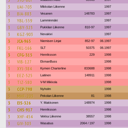
3
SYO-807
3
UAI-703
Mikkolan Liikenne
1997
3
BIA-883
Vesanen
148783
1997
3
YBL-559
Lamminmäki
1997
3
GBY-323
Pukkilan Liikenne
810-97
1997
3
KGZ-903
Nevakivi
1997
3
JCA-965
Niemisen Linjat
852-97
06.1997
3
FKL-166
SLT
50375
06.1997
3
CFG-315
Henriksson
229
1998
3
VIB-127
EkmanBuss
1998
3
XYJ-384
Kymen Charterline
833688
1998
3
EEZ-525
Laitinen
148911
1998
3
TIZ-580
V-M Mikkola
1998
3
CCP-798
Nyholm
1998
3
MHF-203
Pekolan Liikenne
81
1998
3
EIS-326
Y. Makkonen
148974
1998
3
CHS-917
Henriksson
1998
3
XHF-454
Vekka Liikenne
38557
1998
3
GIV-303
Wasabus
2064 / 197
1998