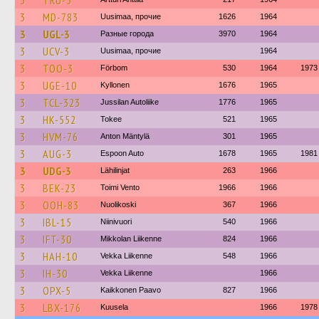
3
TRU-3
3
MD-783
Uusimaa, прочие
1626
1964
3
UGL-3
Разные города
3970
1964
3
UCV-3
Uusimaa, прочие
1964
3
TOO-3
Förbom
530
1964
1973
3
UGE-10
Kyllonen
1676
1965
3
TCL-323
Jussilan Autoliike
1776
1965
3
HK-552
Tokee
521
1965
3
HVM-76
Anton Mäntylä
301
1965
3
AUG-3
Espoon Auto
1678
1965
1981
3
UDG-3
Lähilinjat
263
1966
3
BEK-23
Toimi Vento
1966
1966
3
OOH-83
Nuolikoski
367
1966
3
IBL-15
Niinivuori
540
1966
3
IFT-30
Mikkolan Liikenne
824
1966
3
HAH-10
Vekka Liikenne
548
1966
3
IH-30
Vekka Liikenne
1966
3
OPX-5
Kaikkonen Paavo
827
1966
3
LBX-176
Kuusela
1966
1978