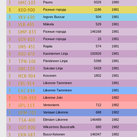
3
HMC-103
Paunu
9329
1980
3
KEO-900
Разные города
1186
1981
3
VKV-690
Ingves Bussar
504
1981
3
VLR-493
Mäkela
529
1981
3
UMP-833
Разные города
146168
1981
3
UUV-803
Разные города
15
1981
3
UNS-451
Rajala
574
1981
3
HOJ-470
Kasiniemen Linja
192826
1981
3
TPN-106
Päntäneen Linjat
5398
1981
3
UNC-103
Sukulan Linja
5418
1981
3
MCR-904
Kosonen
1802
1981
3
EBL-914
Liikenne-Tamminen
1981
3
EAC-844
Liikenne-Tamminen
1981
3
TSM-939
Liikenne Joki
1982
3
UPL-113
Ventoniemi
712
1982
3
UPM-703
Vantaan Liikenne
688
1982
3
TSA-400
Elimäen Liikenne
146489
1982
3
UOT-800
Wikströms Busstrafik
680
1982
3
EKN-683
Bussi-Ketonen
146347
1982