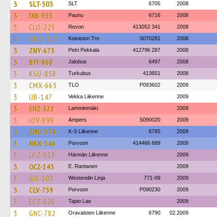
3
SLT-503
SLT
6705
2008
3
IXB-955
Paunu
6716
2008
3
CLO-225
Revon
413052 341
2008
3
KMO-318
Koiviston Tre
S070281
2008
3
ZNY-673
Petri Pekkala
412796 287
2008
3
BJY-868
Jalobus
6497
2008
3
KSU-858
Turkubus
413651
2008
3
CMX-663
TLO
P093602
2009
3
IJB-147
Vekka Liikenne
2009
3
EHZ-321
Lamminmäki
2009
3
IOV-899
Ampers
S090020
2009
3
ZHU-374
K-S Liikenne
6765
2009
3
NKK-546
Porvoon
414466 689
2009
3
LPZ-523
Härmän Liikenne
2009
3
OCZ-145
E. Rantanen
2009
3
GIS-103
Westendin Linja
771-09
2009
3
CLV-759
Porvoon
P090230
2009
3
EEZ-626
Tapio Lae
2009
3
GNC-782
Oravaisten Liikenne
6790
02.2009