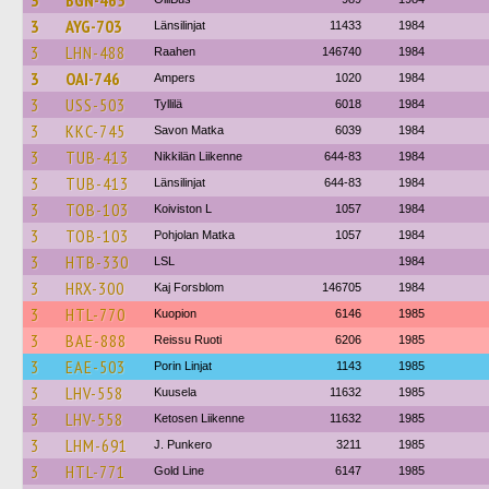
3
BGN-465
3
AYG-703
Länsilinjat
11433
1984
3
LHN-488
Raahen
146740
1984
3
OAI-746
Ampers
1020
1984
3
USS-503
Tyllilä
6018
1984
3
KKC-745
Savon Matka
6039
1984
3
TUB-413
Nikkilän Liikenne
644-83
1984
3
TUB-413
Länsilinjat
644-83
1984
3
TOB-103
Koiviston L
1057
1984
3
TOB-103
Pohjolan Matka
1057
1984
3
HTB-330
LSL
1984
3
HRX-300
Kaj Forsblom
146705
1984
3
HTL-770
Kuopion
6146
1985
3
BAE-888
Reissu Ruoti
6206
1985
3
EAE-503
Porin Linjat
1143
1985
3
LHV-558
Kuusela
11632
1985
3
LHV-558
Ketosen Liikenne
11632
1985
3
LHM-691
J. Punkero
3211
1985
3
HTL-771
Gold Line
6147
1985