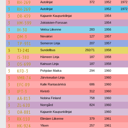
3
RH-269
Autolinjat
372
1952
1972
3
RH-269
Autolinjat
1952
1972
3
OR-439
Kajaanin Kaupunkilinjat
1954
3
HM-599
Jokioisten-Forssan
1954
3
IH-30
Vekka Liikenne
283
1956
3
OM-3
Nevakivi
127
1957
3
TP-931
Someron Linja
207
1957
3
TJ-241
Sundellbus
292/71
1958
3
IS-380
Hämeen Linja
187
1958
3
OS-699
Kainuun Linja
187
1958
3
KFD-3
Pohjolan Matka
294
1960
3
VMR-74
Järviseudun Linja
1960
3
EFC-89
Kalle Rantasärkkä
686
1960
3
IPT-3
Kivistö
312
1960
3
AÄ-813
Nobina Finland
758
1960
3
ZL-620
Norrgård
824
1960
3
OÄ-881
Kajaanin Kaupunkilinjat
1960
3
RX-110
Elimäen Liikenne
379
1961
3
HK-924
Ylisen
257
1961