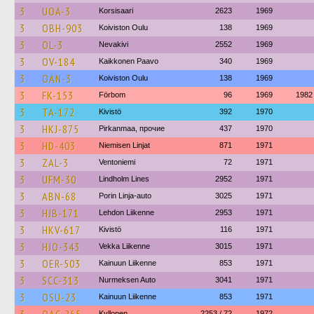
3
UOA-3
Korsisaari
2623
1969
3
OBH-903
Koiviston Oulu
138
1969
3
OL-3
Nevakivi
2552
1969
3
OV-184
Kaikkonen Paavo
340
1969
3
OAN-3
Koiviston Oulu
138
1969
3
FK-153
Förbom
96
1969
1982
3
TA-172
Kivistö
392
1970
3
HKJ-875
Pirkanmaa, прочие
437
1970
3
HD-403
Niemisen Linjat
871
1971
3
ZAL-3
Ventoniemi
72
1971
3
UFM-30
Lindholm Lines
2952
1971
3
ABN-68
Porin Linja-auto
3025
1971
3
HJB-171
Lehdon Liikenne
2953
1971
3
HKV-617
Kivistö
116
1971
3
HJO-343
Vekka Liikenne
3015
1971
3
OER-503
Kainuun Liikenne
853
1971
3
SCC-313
Nurmeksen Auto
3041
1971
3
OSU-23
Kainuun Liikenne
853
1971
Kyllonen
2253 / 72
1972