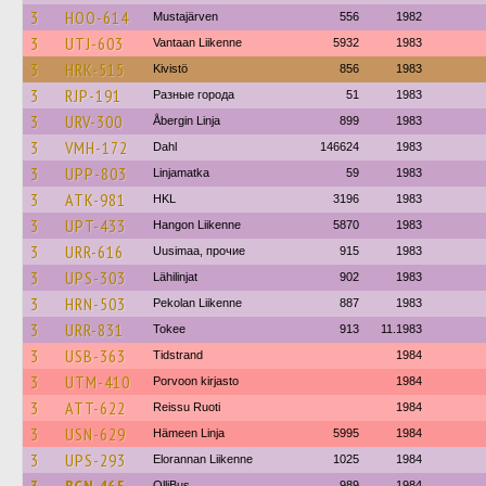
3
HOO-614
Mustajärven
556
1982
3
UTJ-603
Vantaan Liikenne
5932
1983
3
HRK-515
Kivistö
856
1983
3
RJP-191
Разные города
51
1983
3
URV-300
Åbergin Linja
899
1983
3
VMH-172
Dahl
146624
1983
3
UPP-803
Linjamatka
59
1983
3
ATK-981
HKL
3196
1983
3
UPT-433
Hangon Liikenne
5870
1983
3
URR-616
Uusimaa, прочие
915
1983
3
UPS-303
Lähilinjat
902
1983
3
HRN-503
Pekolan Liikenne
887
1983
3
URR-831
Tokee
913
11.1983
3
USB-363
Tidstrand
1984
3
UTM-410
Porvoon kirjasto
1984
3
ATT-622
Reissu Ruoti
1984
3
USN-629
Hämeen Linja
5995
1984
3
UPS-293
Elorannan Liikenne
1025
1984
OlliBus
989
1984