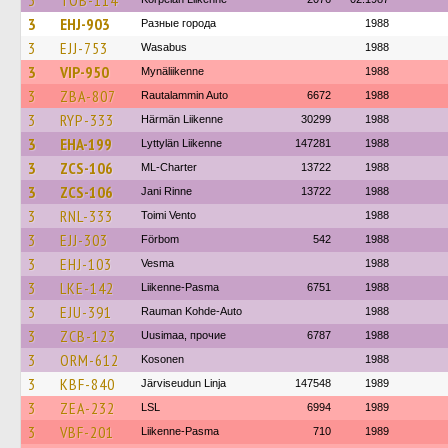
3
TOB-114
3
EHJ-903
Разные города
1988
3
EJJ-753
Wasabus
1988
3
VIP-950
Mynäliikenne
1988
3
ZBA-807
Rautalammin Auto
6672
1988
3
RYP-333
Härmän Liikenne
30299
1988
3
EHA-199
Lyttylän Liikenne
147281
1988
3
ZCS-106
ML-Charter
13722
1988
3
ZCS-106
Jani Rinne
13722
1988
3
RNL-333
Toimi Vento
1988
3
EJJ-303
Förbom
542
1988
3
EHJ-103
Vesma
1988
3
LKE-142
Liikenne-Pasma
6751
1988
3
EJU-391
Rauman Kohde-Auto
1988
3
ZCB-123
Uusimaa, прочие
6787
1988
3
ORM-612
Kosonen
1988
3
KBF-840
Järviseudun Linja
147548
1989
3
ZEA-232
LSL
6994
1989
3
VBF-201
Liikenne-Pasma
710
1989