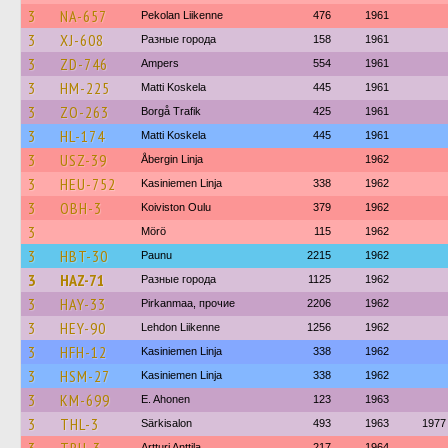
3
NA-657
Pekolan Liikenne
476
1961
3
XJ-608
Разные города
158
1961
3
ZD-746
Ampers
554
1961
3
HM-225
Matti Koskela
445
1961
3
ZO-263
Borgå Trafik
425
1961
3
HL-174
Matti Koskela
445
1961
3
USZ-39
Åbergin Linja
1962
3
HEU-752
Kasiniemen Linja
338
1962
3
OBH-3
Koiviston Oulu
379
1962
3
Mörö
115
1962
3
HBT-30
Paunu
2215
1962
3
HAZ-71
Разные города
1125
1962
3
HAY-33
Pirkanmaa, прочие
2206
1962
3
HEY-90
Lehdon Liikenne
1256
1962
3
HFH-12
Kasiniemen Linja
338
1962
3
HSM-27
Kasiniemen Linja
338
1962
3
KM-699
E. Ahonen
123
1963
3
THL-3
Särkisalon
493
1963
1977
Artturi Anttila
217
1964