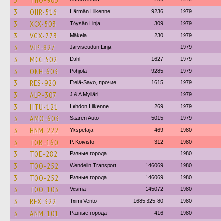
3
TNO-903
3
OHR-516
Härmän Liikenne
9236
1979
3
XCX-503
Töysän Linja
309
1979
3
VOX-773
Mäkela
230
1979
3
VJP-827
Järviseudun Linja
1979
3
MCC-502
Dahl
1627
1979
3
OKH-603
Pohjola
9285
1979
3
RES-920
Etelä-Savo, прочие
1615
1979
3
ALP-307
J & A Mylläri
1979
3
HTU-121
Lehdon Liikenne
269
1979
3
AMO-603
Saaren Auto
5015
1979
3
HNM-222
Ykspetäjä
469
1980
3
TOB-160
P. Koivisto
312
1980
3
TOE-282
Разные города
1980
3
TOO-252
Wendelin Transport
146069
1980
3
TOO-252
Разные города
146069
1980
3
TOO-103
Vesma
145072
1980
3
REX-322
Toimi Vento
1685 325-80
1980
3
ANM-101
Разные города
416
1980