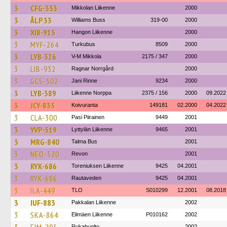
3
CFG-333
Mikkolan Liikenne
2000
3
ÅLP 33
Williams Buss
319-00
2000
3
XIB-915
Hangon Liikenne
2000
3
MYF-264
Turkubus
8509
2000
3
LYB-326
V-M Mikkola
2175 / 347
2000
3
LIB-932
Ragnar Norrgård
2000
3
GCS-502
Jani Rinne
9234
2000
3
LYB-389
Liikenne Norppa
2375 / 156
2000
09.2022
3
JCY-835
Koivuranta
149181
02.2000
04.2022
3
CLA-300
Pasi Piirainen
9449
2001
3
YVP-519
Lyttylän Liikenne
9465
2001
3
MRG-840
Talma Bus
2001
3
NEO-520
Revon
2001
3
RYK-686
Toreniuksen Liikenne
9425
04.2001
3
RYK-686
Rautaveden
9425
04.2001
3
ILA-449
TLO
S010299
12.2001
08.2018
3
IUF-883
Pakkalan Liikenne
2002
3
SKA-864
Elimäen Liikenne
P010162
2002
Rukahuolto
2002