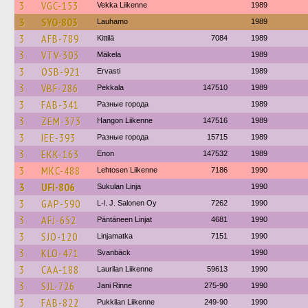
3
VGC-153
Vekka Liikenne
1989
3
SYO-803
Lauhamo
1989
3
AFB-789
Kittilä
7084
1989
3
VTV-303
Mäkela
1989
3
OSB-921
Ervasti
1989
3
VBF-286
Pekkala
147510
1989
3
FAB-341
Разные города
1989
3
ZEM-373
Hangon Liikenne
147516
1989
3
IEE-393
Разные города
15715
1989
3
EKK-163
Enon
147532
1989
3
MKC-488
Lehtosen Liikenne
7186
1990
3
UFI-806
Sukulan Linja
1990
3
GAP-590
L-l. J. Salonen Oy
7262
1990
3
AFJ-652
Päntäneen Linjat
4681
1990
3
SJO-120
Linjamatka
7151
1990
3
KLO-471
Svanbäck
1990
3
CAA-188
Laurilan Liikenne
59613
1990
3
SJL-726
Jani Rinne
275-90
1990
3
FAB-822
Pukkilan Liikenne
249-90
1990