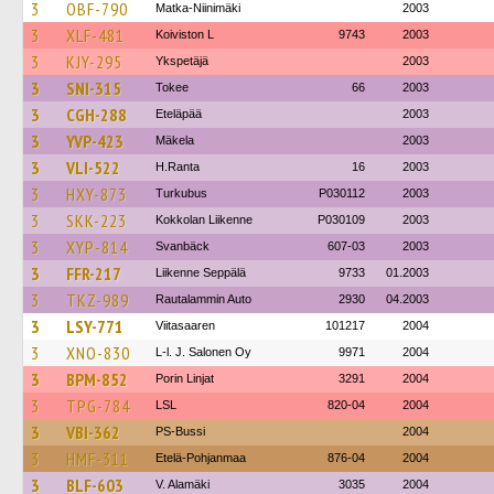
3
OBF-790
Matka-Niinimäki
2003
3
XLF-481
Koiviston L
9743
2003
3
KJY-295
Ykspetäjä
2003
3
SNI-315
Tokee
66
2003
3
CGH-288
Eteläpää
2003
3
YVP-423
Mäkela
2003
3
VLI-522
H.Ranta
16
2003
3
HXY-873
Turkubus
P030112
2003
3
SKK-223
Kokkolan Liikenne
P030109
2003
3
XYP-814
Svanbäck
607-03
2003
3
FFR-217
Liikenne Seppälä
9733
01.2003
3
TKZ-989
Rautalammin Auto
2930
04.2003
3
LSY-771
Viitasaaren
101217
2004
3
XNO-830
L-l. J. Salonen Oy
9971
2004
3
BPM-852
Porin Linjat
3291
2004
3
TPG-784
LSL
820-04
2004
3
VBI-362
PS-Bussi
2004
3
HMF-311
Etelä-Pohjanmaa
876-04
2004
3
BLF-603
V. Alamäki
3035
2004