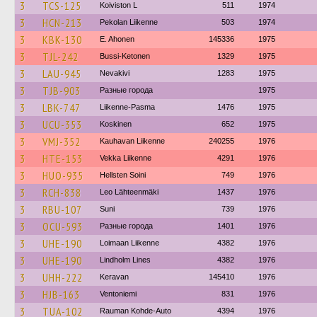
3
TCS-125
Koiviston L
511
1974
3
HCN-213
Pekolan Liikenne
503
1974
3
KBK-130
E. Ahonen
145336
1975
3
TJL-242
Bussi-Ketonen
1329
1975
3
LAU-945
Nevakivi
1283
1975
3
TJB-903
Разные города
1975
3
LBK-747
Liikenne-Pasma
1476
1975
3
UCU-353
Koskinen
652
1975
3
VMJ-352
Kauhavan Liikenne
240255
1976
3
HTE-153
Vekka Liikenne
4291
1976
3
HUO-935
Hellsten Soini
749
1976
3
RCH-838
Leo Lähteenmäki
1437
1976
3
RBU-107
Suni
739
1976
3
OCU-593
Разные города
1401
1976
3
UHE-190
Loimaan Liikenne
4382
1976
3
UHE-190
Lindholm Lines
4382
1976
3
UHH-222
Keravan
145410
1976
3
HJB-163
Ventoniemi
831
1976
3
TUA-102
Rauman Kohde-Auto
4394
1976