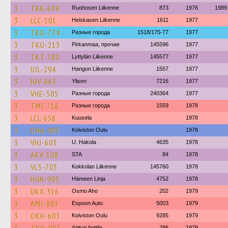
3
TKK-639
Ruohosen Liikenne
873
1976
1989
3
LCC-101
Heiskasen Liikenne
1611
1977
3
TKU-774
Разные города
1518/175-77
1977
3
TKU-213
Pirkanmaa, прочие
145596
1977
3
TKT-780
Lyttylän Liikenne
145577
1977
3
UJL-294
Hangon Liikenne
1557
1977
3
HJV-863
Ylisen
7216
1977
3
VHE-505
Разные города
240364
1977
3
TMJ-716
Разные города
1559
1978
3
LCL-658
Kuusela
1978
3
OHA-903
Koiviston Oulu
1978
3
VHJ-603
U. Hakola
4635
1978
3
AKV-108
STA
84
1978
3
VLS-703
Kokkolan Liikenne
145760
1978
3
HUN-903
Hämeen Linja
4752
1978
3
UKX-316
Osmo Aho
202
1979
3
AMJ-803
Espoon Auto
5003
1979
3
OKH-603
Koiviston Oulu
9285
1979
Artturi Anttila
286
1979