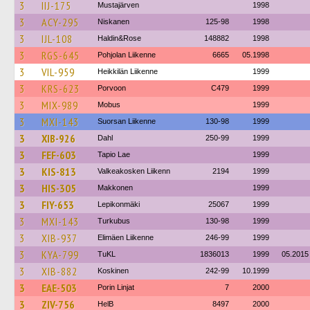
3
IIJ-175
Mustajärven
1998
3
ACY-295
Niskanen
125-98
1998
3
IJL-108
Haldin&Rose
148882
1998
3
RGS-645
Pohjolan Liikenne
6665
05.1998
3
VIL-959
Heikkilän Liikenne
1999
3
KRS-623
Porvoon
C479
1999
3
MIX-989
Mobus
1999
3
MXI-143
Suorsan Liikenne
130-98
1999
3
XIB-926
Dahl
250-99
1999
3
FEF-603
Tapio Lae
1999
3
KIS-813
Valkeakosken Liikenn
2194
1999
3
HIS-305
Makkonen
1999
3
FIY-653
Lepikonmäki
25067
1999
3
MXI-143
Turkubus
130-98
1999
3
XIB-937
Elimäen Liikenne
246-99
1999
3
KYA-799
TuKL
1836013
1999
05.2015
3
XIB-882
Koskinen
242-99
10.1999
3
EAE-503
Porin Linjat
7
2000
3
ZIV-756
HelB
8497
2000