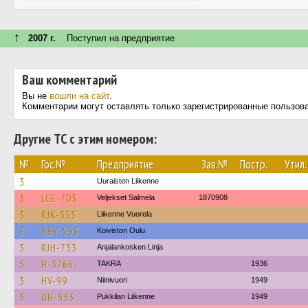
↑
2007 г.
Поступил на предприятие
Ваш комментарий
Вы не
вошли на сайт
.
Комментарии могут оставлять только зарегистрированные пользов
Другие ТС с этим номером:
№
Гос.№
Предприятие
Зав.№
Постр.
Утил.
3
Uuraisten Liikenne
3
LCE-703
Veljekset Salmela
1870908
3
RJK-553
Liikenne Vuorela
3
XEY-595
Koiviston Oulu
3
RJH-733
Anjalankosken Linja
3
H-3766
TAKRA
1936
3
HV-99
Niinivuori
1949
3
UH-533
Pukkilan Liikenne
1949