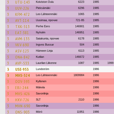
3
UTU-143
Koiviston Oulu
6223
1985
3
UUV-226
Pieksämäki
6296
1985
3
KFM-472
Leo Lähteenmäki
1065
1985
3
AVT-114
Uusimaa, прочие
721-85
1985
3
TXK-513
Perhe Eero
146901
1985
3
EAT-381
Nyholm
146951
1985
3
AVM-135
Satakunta, прочие
6178
1985
3
VKV-690
Ingves Bussar
504
1985
3
ASV-123
Hämeen Linja
6113
1985
3
ONA-842
Kutilan
146672
1985
3
AVP-533
Laurilan Liikenne
1087
1985
1999
3
USE-953
Lundström
1986
3
MHS-324
Leo Lähteenmäki
1809984
1986
3
OOV-593
Kyllonen
1986
3
EBJ-244
Mäkela
1986
3
MHS-426
Savonlinja
1986
3
HXV-726
SLT
2110
1986
3
MHN-690
Savonlinja
1986
3
ONS-903
Mörö
11951
1986