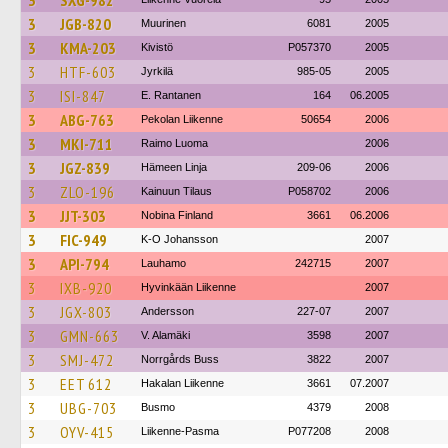
3
SXG-982
3
JGB-820
Muurinen
6081
2005
3
KMA-203
Kivistö
P057370
2005
3
HTF-603
Jyrkilä
985-05
2005
3
ISI-847
E. Rantanen
164
06.2005
3
ABG-763
Pekolan Liikenne
50654
2006
3
MKI-711
Raimo Luoma
2006
3
JGZ-839
Hämeen Linja
209-06
2006
3
ZLO-196
Kainuun Tilaus
P058702
2006
3
JJT-303
Nobina Finland
3661
06.2006
3
FIC-949
K-O Johansson
2007
3
API-794
Lauhamo
242715
2007
3
IXB-920
Hyvinkään Liikenne
2007
3
JGX-803
Andersson
227-07
2007
3
GMN-663
V. Alamäki
3598
2007
3
SMJ-472
Norrgårds Buss
3822
2007
3
EET 612
Hakalan Liikenne
3661
07.2007
3
UBG-703
Busmo
4379
2008
3
OYV-415
Liikenne-Pasma
P077208
2008