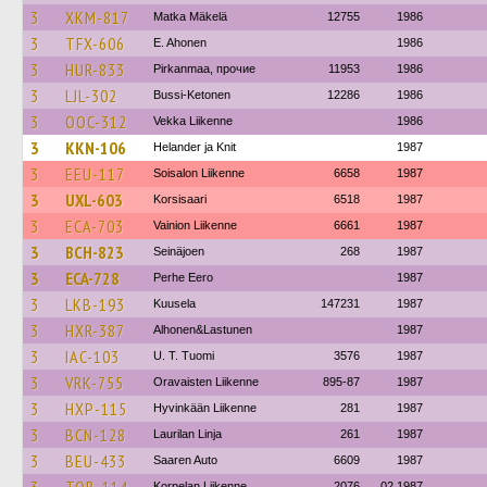
3
XKM-817
Matka Mäkelä
12755
1986
3
TFX-606
E. Ahonen
1986
3
HUR-833
Pirkanmaa, прочие
11953
1986
3
LJL-302
Bussi-Ketonen
12286
1986
3
OOC-312
Vekka Liikenne
1986
3
KKN-106
Helander ja Knit
1987
3
EEU-117
Soisalon Liikenne
6658
1987
3
UXL-603
Korsisaari
6518
1987
3
ECA-703
Vainion Liikenne
6661
1987
3
BCH-823
Seinäjoen
268
1987
3
ECA-728
Perhe Eero
1987
3
LKB-193
Kuusela
147231
1987
3
HXR-387
Alhonen&Lastunen
1987
3
IAC-103
U. T. Tuomi
3576
1987
3
VRK-755
Oravaisten Liikenne
895-87
1987
3
HXP-115
Hyvinkään Liikenne
281
1987
3
BCN-128
Laurilan Linja
261
1987
3
BEU-433
Saaren Auto
6609
1987
Korpelan Liikenne
2076
02.1987