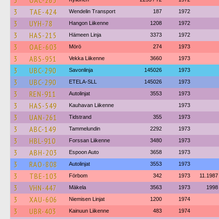
3
OAC-265
3
TAE-424
Wendelin Transport
187
1972
3
UYH-78
Hangon Liikenne
1208
1972
3
HAS-215
Hämeen Linja
3373
1972
3
OAE-603
Mörö
274
1973
3
ABS-951
Vekka Liikenne
3660
1973
3
UBC-290
Savonlinja
145026
1973
3
UBC-290
ETELA-SLL
145026
1973
3
REN-911
Autolinjat
3553
1973
3
HAS-549
Kauhavan Liikenne
1973
3
UAN-261
Tidstrand
355
1973
3
ABC-149
Tammelundin
2292
1973
3
HBL-910
Forssan Liikenne
3480
1973
3
ABH-203
Espoon Auto
3658
1973
3
RAO-808
Autolinjat
3553
1973
3
TBE-103
Förbom
342
1973
11.1987
3
VHN-447
Mäkela
3563
1973
1998
3
XAU-606
Niemisen Linjat
1200
1974
3
UBR-403
Kainuun Liikenne
483
1974