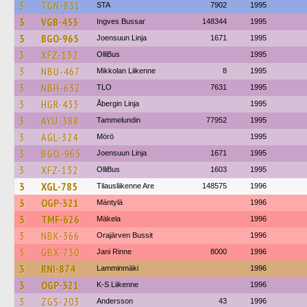
3
TGN-831
STA
7902
1995
3
VGB-453
Ingves Bussar
148344
1995
3
BGO-965
Joensuun Linja
1671
1995
3
XFZ-132
OlliBus
1995
3
NBU-467
Mikkolan Liikenne
8
1995
3
NBH-632
TLO
7631
1995
3
HGR-433
Åbergin Linja
1995
3
AYU-388
Tammelundin
77952
1995
3
AGL-324
Mörö
1995
3
BGO-965
Joensuun Linja
1671
1995
3
XFZ-132
OlliBus
1603
1995
3
XGL-785
Tilausliikenne Are
148575
1996
3
OGP-321
Mäntylä
1996
3
TMF-626
Mäkela
1996
3
NBK-366
Orajärven Bussit
1996
3
GBX-730
Jani Rinne
8000
1996
3
RNI-874
Lamminmäki
1996
3
OGP-321
K-S Liikenne
1996
3
ZGS-203
Andersson
43
1996