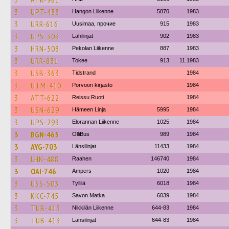
3
UPT-433
Hangon Liikenne
5870
1983
3
URR-616
Uusimaa, прочие
915
1983
3
UPS-303
Lähilinjat
902
1983
3
HRN-503
Pekolan Liikenne
887
1983
3
URR-831
Tokee
913
11.1983
3
USB-363
Tidstrand
1984
3
UTM-410
Porvoon kirjasto
1984
3
ATT-622
Reissu Ruoti
1984
3
USN-629
Hämeen Linja
5995
1984
3
UPS-293
Elorannan Liikenne
1025
1984
3
BGN-465
OlliBus
989
1984
3
AYG-703
Länsilinjat
11433
1984
3
LHN-488
Raahen
146740
1984
3
OAI-746
Ampers
1020
1984
3
USS-503
Tyllilä
6018
1984
3
KKC-745
Savon Matka
6039
1984
3
TUB-413
Nikkilän Liikenne
644-83
1984
3
TUB-413
Länsilinjat
644-83
1984