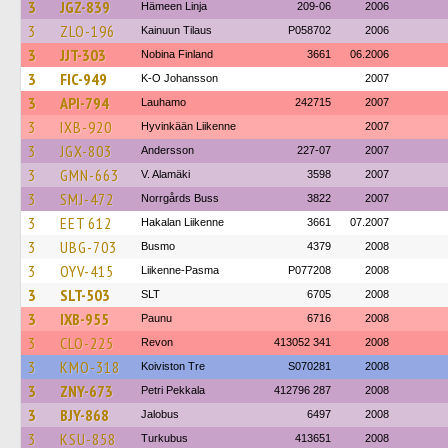
3
JGZ-839
Hämeen Linja
209-06
2006
3
ZLO-196
Kainuun Tilaus
P058702
2006
3
JJT-303
Nobina Finland
3661
06.2006
3
FIC-949
K-O Johansson
2007
3
API-794
Lauhamo
242715
2007
3
IXB-920
Hyvinkään Liikenne
2007
3
JGX-803
Andersson
227-07
2007
3
GMN-663
V. Alamäki
3598
2007
3
SMJ-472
Norrgårds Buss
3822
2007
3
EET 612
Hakalan Liikenne
3661
07.2007
3
UBG-703
Busmo
4379
2008
3
OYV-415
Liikenne-Pasma
P077208
2008
3
SLT-503
SLT
6705
2008
3
IXB-955
Paunu
6716
2008
3
CLO-225
Revon
413052 341
2008
3
KMO-318
Koiviston Tre
S070281
2008
3
ZNY-673
Petri Pekkala
412796 287
2008
3
BJY-868
Jalobus
6497
2008
3
KSU-858
Turkubus
413651
2008