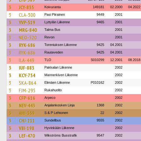
3
JCY-835
Koivuranta
149181
02.2000
04.2022
3
CLA-300
Pasi Piirainen
9449
2001
3
YVP-519
Lyttylän Liikenne
9465
2001
3
MRG-840
Talma Bus
2001
3
NEO-520
Revon
2001
3
RYK-686
Toreniuksen Liikenne
9425
04.2001
3
RYK-686
Rautaveden
9425
04.2001
3
ILA-449
TLO
S010299
12.2001
08.2018
3
IUF-883
Pakkalan Liikenne
2002
3
KCY-754
Mannerkiven Liikenne
2002
3
SKA-864
Elimäen Liikenne
P010162
2002
3
FJM-295
Rukahuolto
2002
3
CFP-616
Arpeco
2002
3
NEV-443
Anjalankosken Linja
1368
2002
3
AHI-359
S & P Lehtonen
22
2002
3
CHJ-211
Sundellbus
9555
2002
3
VBI-198
Hyvinkään Liikenne
2002
3
LEF-470
Wikströms Busstrafik
9547
2002