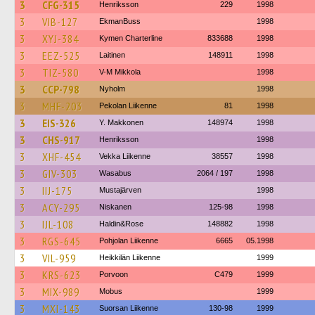
3
CFG-315
Henriksson
229
1998
3
VIB-127
EkmanBuss
1998
3
XYJ-384
Kymen Charterline
833688
1998
3
EEZ-525
Laitinen
148911
1998
3
TIZ-580
V-M Mikkola
1998
3
CCP-798
Nyholm
1998
3
MHF-203
Pekolan Liikenne
81
1998
3
EIS-326
Y. Makkonen
148974
1998
3
CHS-917
Henriksson
1998
3
XHF-454
Vekka Liikenne
38557
1998
3
GIV-303
Wasabus
2064 / 197
1998
3
IIJ-175
Mustajärven
1998
3
ACY-295
Niskanen
125-98
1998
3
IJL-108
Haldin&Rose
148882
1998
3
RGS-645
Pohjolan Liikenne
6665
05.1998
3
VIL-959
Heikkilän Liikenne
1999
3
KRS-623
Porvoon
C479
1999
3
MIX-989
Mobus
1999
3
MXI-143
Suorsan Liikenne
130-98
1999