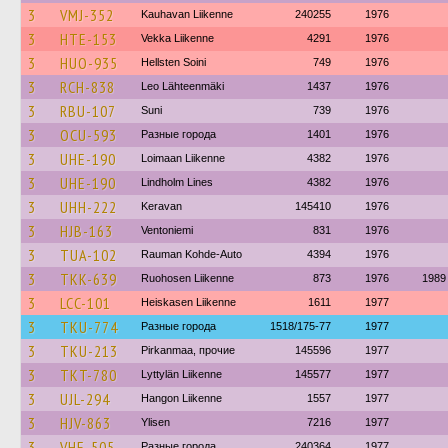
3
VMJ-352
Kauhavan Liikenne
240255
1976
3
HTE-153
Vekka Liikenne
4291
1976
3
HUO-935
Hellsten Soini
749
1976
3
RCH-838
Leo Lähteenmäki
1437
1976
3
RBU-107
Suni
739
1976
3
OCU-593
Разные города
1401
1976
3
UHE-190
Loimaan Liikenne
4382
1976
3
UHE-190
Lindholm Lines
4382
1976
3
UHH-222
Keravan
145410
1976
3
HJB-163
Ventoniemi
831
1976
3
TUA-102
Rauman Kohde-Auto
4394
1976
3
TKK-639
Ruohosen Liikenne
873
1976
1989
3
LCC-101
Heiskasen Liikenne
1611
1977
3
TKU-774
Разные города
1518/175-77
1977
3
TKU-213
Pirkanmaa, прочие
145596
1977
3
TKT-780
Lyttylän Liikenne
145577
1977
3
UJL-294
Hangon Liikenne
1557
1977
3
HJV-863
Ylisen
7216
1977
3
VHE-505
Разные города
240364
1977