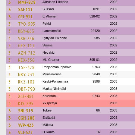
3
MMF-829
Järvisen Liikenne
2002
3
SAI-111
Bussari
1091
2002
3
CFJ-911
E. Ahonen
528-02
2002
3
TYO-593
Pekki
2002
3
RBY-663
Lamminmäki
22420
2002
3
VXR-246
Lyttylän Liikenne
585
2002
3
GEX-112
Vesma
2002
3
AZN-712
Nevakivi
2002
3
NEX-356
ML-Charter
395-01
2002
3
TSF-478
Pohjanmaa, прочие
9763
2003
3
NKY-231
Mynäliikenne
9840
2003
3
RKZ-102
Keski-Pohjanmaa
9598
2003
3
OBF-790
Matka-Niinimäki
2003
3
XLF-481
Koiviston L
9743
2003
3
KJY-295
Ykspetäjä
2003
3
SNI-315
Tokee
66
2003
3
CGH-288
Eteläpää
2003
3
YVP-423
Mäkela
2003
3
VLI-522
H.Ranta
16
2003