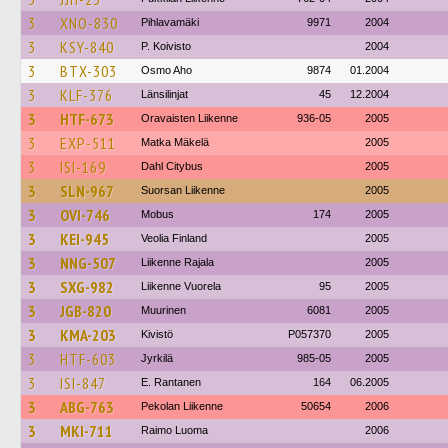
3
XNO-830
Pihlavamäki
9971
2004
3
KSY-840
P. Koivisto
2004
3
BTX-303
Osmo Aho
9874
01.2004
3
KLF-376
Länsilinjat
45
12.2004
3
HTF-673
Oravaisten Liikenne
936-05
2005
3
EXP-511
Matka Mäkelä
2005
3
ISI-169
Dahl Citybus
2005
3
SLN-967
Suorsan Liikenne
2005
3
OVI-746
Mobus
174
2005
3
KEI-945
Veolia Finland
2005
3
NNG-507
Liikenne Rajala
2005
3
SXG-982
Liikenne Vuorela
95
2005
3
JGB-820
Muurinen
6081
2005
3
KMA-203
Kivistö
P057370
2005
3
HTF-603
Jyrkilä
985-05
2005
3
ISI-847
E. Rantanen
164
06.2005
3
ABG-763
Pekolan Liikenne
50654
2006
3
MKI-711
Raimo Luoma
2006