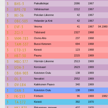
3
BHS-3
Paikallislinjat
2086
1967
3
BPE-78
Vähärauman
2212
1967
3
IKI-36
Pekolan Liikenne
42
1967
3
OBC-503
Helander ja Knit
42
1967
3
EVF-3
Vesma
41
1967
04.1980
3
ZCJ-3
Tidstrand
2327
1968
3
VHM-783
Osmo Aho
237
1968
3
TAM-537
Bussi-Ketonen
694
1968
3
ETD-13
Kivistö
123
1968
3
HBT-30
Paunu
2215
1969
3
MBC-377
Härmän Liikenne
2513
1969
3
UOA-3
Korsisaari
2623
1969
3
OBH-903
Koiviston Oulu
138
1969
3
OL-3
Nevakivi
2552
1969
3
OV-184
Kaikkonen Paavo
340
1969
3
OAN-3
Koiviston Oulu
138
1969
3
FK-153
Förbom
96
1969
1982
3
TA-172
Kivistö
392
1970
3
HKJ-875
Pirkanmaa, прочие
437
1970