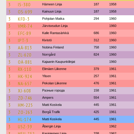
3
IS-380
Hämeen Linja
187
1958
3
OS-699
Kainuun Linja
187
1958
3
KFD-3
Pohjolan Matka
294
1960
3
VMR-74
Järviseudun Linja
1960
3
EFC-89
Kalle Rantasärkkä
686
1960
3
IPT-3
Kivistö
312
1960
3
AÄ-813
Nobina Finland
758
1960
3
ZL-620
Norrgård
824
1960
3
OÄ-881
Kajaanin Kaupunkilinjat
1960
3
RX-110
Elimäen Liikenne
379
1961
3
HK-924
Ylisen
257
1961
3
NA-657
Pekolan Liikenne
476
1961
3
XJ-608
Разные города
158
1961
3
ZD-746
Ampers
554
1961
3
HM-225
Matti Koskela
445
1961
3
ZO-263
Borgå Trafik
425
1961
3
HL-174
Matti Koskela
445
1961
3
USZ-39
Åbergin Linja
1962
3
HEU-752
Kasiniemen Linja
338
1962