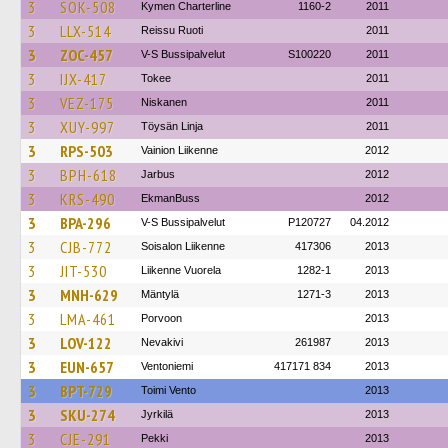
3
SOK-508
Kymen Charterline
1160-2
2011
3
LLX-514
Reissu Ruoti
2011
3
ZOC-457
V-S Bussipalvelut
S100220
2011
3
IJX-417
Tokee
2011
3
VEZ-175
Niskanen
2011
3
XUY-997
Töysän Linja
2011
3
RPS-503
Vainion Liikenne
2012
3
BPH-618
Jarbus
2012
3
KRS-490
EkmanBuss
2012
3
BPA-296
V-S Bussipalvelut
P120727
04.2012
3
CJB-772
Soisalon Liikenne
417306
2013
3
JIT-530
Liikenne Vuorela
1282-1
2013
3
MNH-629
Mäntylä
1271-3
2013
3
LMA-461
Porvoon
2013
3
LOV-122
Nevakivi
261987
2013
3
EUN-657
Ventoniemi
417171 834
2013
3
BPT-729
Toimi Vento
2013
3
SKU-274
Jyrkilä
2013
3
CJE-291
Pekki
2013