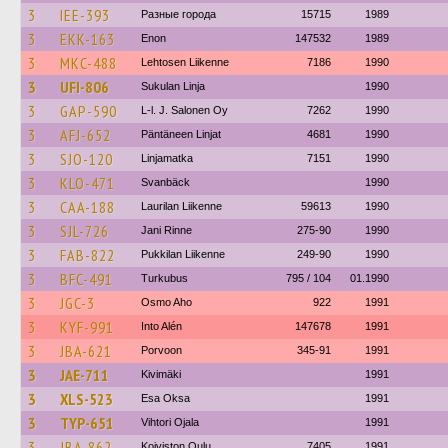
3
IEE-393
Разные города
15715
1989
3
EKK-163
Enon
147532
1989
3
MKC-488
Lehtosen Liikenne
7186
1990
3
UFI-806
Sukulan Linja
1990
3
GAP-590
L-l. J. Salonen Oy
7262
1990
3
AFJ-652
Päntäneen Linjat
4681
1990
3
SJO-120
Linjamatka
7151
1990
3
KLO-471
Svanbäck
1990
3
CAA-188
Laurilan Liikenne
59613
1990
3
SJL-726
Jani Rinne
275-90
1990
3
FAB-822
Pukkilan Liikenne
249-90
1990
3
BFC-491
Turkubus
795 / 104
01.1990
3
JGC-3
Osmo Aho
922
1991
3
KYF-991
Into Alén
147678
1991
3
JBA-621
Porvoon
345-91
1991
3
JAE-711
Kivimäki
1991
3
XLS-523
Esa Oksa
1991
3
TYP-651
Vihtori Ojala
1991
3
JBA-862
Koiviston Oulu
7405
1991