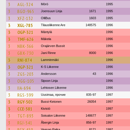
3
AGL-324
Mörö
1995
3
BGO-965
Joensuun Linja
1671
1995
3
XFZ-132
OlliBus
1603
1995
3
XGL-785
Tilausliikenne Are
148575
1996
3
OGP-321
Mäntylä
1996
3
TMF-626
Mäkela
1996
3
NBK-366
Orajärven Bussit
1996
3
GBX-730
Jani Rinne
8000
1996
3
RNI-874
Lamminmäki
1996
3
OGP-321
K-S Liikenne
1996
3
ZGS-203
Andersson
43
1996
3
OGG-105
Sipoon Linja
1996
3
IIA-694
Lehtosen Liikenne
1996
3
RGS-599
Uusimaa, прочие
835-97
1997
3
RGY-502
Bussi-Ketonen
26054
1997
3
CCE-581
Kivistö
1997
3
TGT-893
Soisalon Liikenne
148677
1997
3
RGJ-541
Åbergin Linja
856-97
1997
3
RGY-459
Vaasan Paika
8171
1997