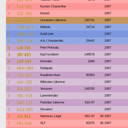
3
FCA-981
Kymen Charterline
1997
3
CCE-581
Kivistö
1997
3
FCE-953
Uuraisten Liikenne
130741
1997
3
TMF-625
Mäkela
24714
1997
3
GBM-252
Gold Line
1997
3
YBF-514
A & J Hautamäki
25442
1997
3
LIB-301
Petri Pekkala
1997
3
JBY-883
Kaj Forsblom
148578
1997
3
LEY-597
Kivimäki
1940
1997
3
MFH-989
Eteläpää
1997
3
SYO-807
Ikaalisten Auto
85963
1997
3
UAI-703
Mikkolan Liikenne
1997
3
BIA-883
Vesanen
148783
1997
3
YBL-559
Lamminmäki
1997
3
GBY-323
Pukkilan Liikenne
810-97
1997
3
KGZ-903
Nevakivi
1997
3
JCA-965
Niemisen Linjat
852-97
06.1997
3
FKL-166
SLT
50375
06.1997