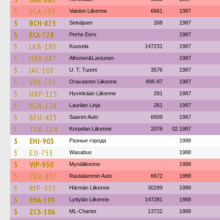
3
ECA-703
Vainion Liikenne
6661
1987
3
BCH-823
Seinäjoen
268
1987
3
ECA-728
Perhe Eero
1987
3
LKB-193
Kuusela
147231
1987
3
HXR-387
Alhonen&Lastunen
1987
3
IAC-103
U. T. Tuomi
3576
1987
3
VRK-755
Oravaisten Liikenne
895-87
1987
3
HXP-115
Hyvinkään Liikenne
281
1987
3
BCN-128
Laurilan Linja
261
1987
3
BEU-433
Saaren Auto
6609
1987
3
TOB-114
Korpelan Liikenne
2076
02.1987
3
EHJ-903
Разные города
1988
3
EJJ-753
Wasabus
1988
3
VIP-950
Mynäliikenne
1988
3
ZBA-807
Rautalammin Auto
6672
1988
3
RYP-333
Härmän Liikenne
30299
1988
3
EHA-199
Lyttylän Liikenne
147281
1988
3
ZCS-106
ML-Charter
13722
1988