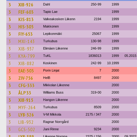
3
XIB-926
Dahl
250-99
1999
3
FEF-603
Tapio Lae
1999
3
KIS-813
Valkeakosken Liikenn
2194
1999
3
HIS-305
Makkonen
1999
3
FIY-653
Lepikonmäki
25067
1999
3
MXI-143
Turkubus
130-98
1999
3
XIB-937
Elimäen Liikenne
246-99
1999
3
KYA-799
TuKL
1836013
1999
05.2015
3
XIB-882
Koskinen
242-99
10.1999
3
EAE-503
Porin Linjat
7
2000
3
ZIV-756
HelB
8497
2000
3
CFG-333
Mikkolan Liikenne
2000
3
ÅLP 33
Williams Buss
319-00
2000
3
XIB-915
Hangon Liikenne
2000
3
MYF-264
Turkubus
8509
2000
3
LYB-326
V-M Mikkola
2175 / 347
2000
3
LIB-932
Ragnar Norrgård
2000
3
GCS-502
Jani Rinne
9234
2000
3
LYB-389
Liikenne Norppa
2375 / 156
2000
09.2022