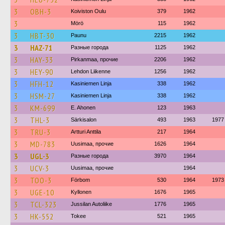
3
OBH-3
Koiviston Oulu
379
1962
3
Mörö
115
1962
3
HBT-30
Paunu
2215
1962
3
HAZ-71
Разные города
1125
1962
3
HAY-33
Pirkanmaa, прочие
2206
1962
3
HEY-90
Lehdon Liikenne
1256
1962
3
HFH-12
Kasiniemen Linja
338
1962
3
HSM-27
Kasiniemen Linja
338
1962
3
KM-699
E. Ahonen
123
1963
3
THL-3
Särkisalon
493
1963
1977
3
TRU-3
Artturi Anttila
217
1964
3
MD-783
Uusimaa, прочие
1626
1964
3
UGL-3
Разные города
3970
1964
3
UCV-3
Uusimaa, прочие
1964
3
TOO-3
Förbom
530
1964
1973
3
UGE-10
Kyllonen
1676
1965
3
TCL-323
Jussilan Autoliike
1776
1965
3
HK-552
Tokee
521
1965