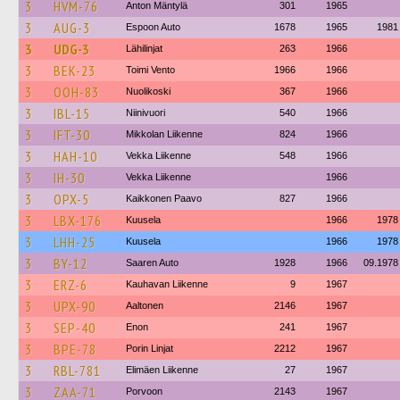
3
HVM-76
Anton Mäntylä
301
1965
3
AUG-3
Espoon Auto
1678
1965
1981
3
UDG-3
Lähilinjat
263
1966
3
BEK-23
Toimi Vento
1966
1966
3
OOH-83
Nuolikoski
367
1966
3
IBL-15
Niinivuori
540
1966
3
IFT-30
Mikkolan Liikenne
824
1966
3
HAH-10
Vekka Liikenne
548
1966
3
IH-30
Vekka Liikenne
1966
3
OPX-5
Kaikkonen Paavo
827
1966
3
LBX-176
Kuusela
1966
1978
3
LHH-25
Kuusela
1966
1978
3
BY-12
Saaren Auto
1928
1966
09.1978
3
ERZ-6
Kauhavan Liikenne
9
1967
3
UPX-90
Aaltonen
2146
1967
3
SEP-40
Enon
241
1967
3
BPE-78
Porin Linjat
2212
1967
3
RBL-781
Elimäen Liikenne
27
1967
3
ZAA-71
Porvoon
2143
1967