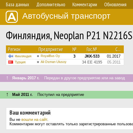
База данных
Дополнительно
Комментарии
Обновления
Автобусный транспорт
Финляндия, Neoplan P21 N2216S
Регион
Предприятие
№
Гос.№
С...
RoyalBus Oy
3
JKK-533
01.2017
Финляндия
Ali Osman Ulusoy
34 EE 4195
05.2011
Турция
↑
Январь 2017 г.
Передан в другое предприятие или на завод
↑
Май 2011 г.
Поступил на предприятие
Ваш комментарий
Вы не
вошли на сайт
.
Комментарии могут оставлять только зарегистрированные пользов