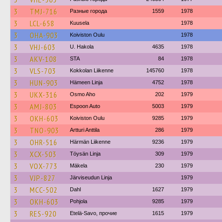
3
TMJ-716
Разные города
1559
1978
3
LCL-658
Kuusela
1978
3
OHA-903
Koiviston Oulu
1978
3
VHJ-603
U. Hakola
4635
1978
3
AKV-108
STA
84
1978
3
VLS-703
Kokkolan Liikenne
145760
1978
3
HUN-903
Hämeen Linja
4752
1978
3
UKX-316
Osmo Aho
202
1979
3
AMJ-803
Espoon Auto
5003
1979
3
OKH-603
Koiviston Oulu
9285
1979
3
TNO-903
Artturi Anttila
286
1979
3
OHR-516
Härmän Liikenne
9236
1979
3
XCX-503
Töysän Linja
309
1979
3
VOX-773
Mäkela
230
1979
3
VJP-827
Järviseudun Linja
1979
3
MCC-502
Dahl
1627
1979
3
OKH-603
Pohjola
9285
1979
3
RES-920
Etelä-Savo, прочие
1615
1979