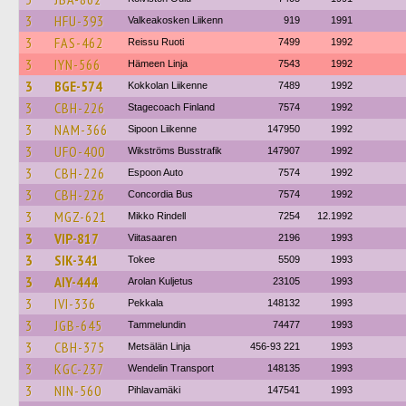
3
HFU-393
Valkeakosken Liikenn
919
1991
3
FAS-462
Reissu Ruoti
7499
1992
3
IYN-566
Hämeen Linja
7543
1992
3
BGE-574
Kokkolan Liikenne
7489
1992
3
CBH-226
Stagecoach Finland
7574
1992
3
NAM-366
Sipoon Liikenne
147950
1992
3
UFO-400
Wikströms Busstrafik
147907
1992
3
CBH-226
Espoon Auto
7574
1992
3
CBH-226
Concordia Bus
7574
1992
3
MGZ-621
Mikko Rindell
7254
12.1992
3
VIP-817
Viitasaaren
2196
1993
3
SIK-341
Tokee
5509
1993
3
AIY-444
Arolan Kuljetus
23105
1993
3
IVI-336
Pekkala
148132
1993
3
JGB-645
Tammelundin
74477
1993
3
CBH-375
Metsälän Linja
456-93 221
1993
3
KGC-237
Wendelin Transport
148135
1993
3
NIN-560
Pihlavamäki
147541
1993