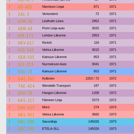
3
HD-403
Niemisen Linjat
871
1971
3
ZAL-3
Ventoniemi
72
1971
3
UFM-30
Lindholm Lines
2952
1971
3
ABN-68
Porin Linja-auto
3025
1971
3
HJB-171
Lehdon Liikenne
2953
1971
3
HKV-617
Kivistö
116
1971
3
HJO-343
Vekka Liikenne
3015
1971
3
OER-503
Kainuun Liikenne
853
1971
3
SCC-313
Nurmeksen Auto
3041
1971
3
OSU-23
Kainuun Liikenne
853
1971
3
OAC-265
Kyllonen
2253 / 72
1972
3
TAE-424
Wendelin Transport
187
1972
3
UYH-78
Hangon Liikenne
1208
1972
3
HAS-215
Hämeen Linja
3373
1972
3
OAE-603
Mörö
274
1973
3
ABS-951
Vekka Liikenne
3660
1973
3
UBC-290
Savonlinja
145026
1973
3
UBC-290
ETELA-SLL
145026
1973