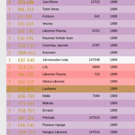
3
ZCS-106
Jani Rinne
13722
1988
3
RNL-333
Toimi Vento
1988
3
EJJ-303
Förbom
542
1988
3
EHJ-103
Vesma
1988
3
LKE-142
Liikenne-Pasma
6751
1988
3
EJU-391
Rauman Kohde-Auto
1988
3
ZCB-123
Uusimaa, прочие
6787
1988
3
ORM-612
Kosonen
1988
3
KBF-840
Järviseudun Linja
147548
1989
3
ZEA-232
LSL
6994
1989
3
VBF-201
Liikenne-Pasma
710
1989
3
VGC-153
Vekka Liikenne
1989
3
SYO-803
Lauhamo
1989
3
AFB-789
Kittilä
7084
1989
3
VTV-303
Mäkela
1989
3
OSB-921
Ervasti
1989
3
VBF-286
Pekkala
147510
1989
3
FAB-341
Разные города
1989
3
ZEM-373
Hangon Liikenne
147516
1989