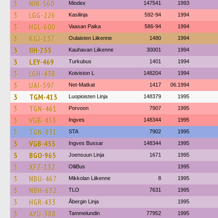
3
NIN-560
Miodex
147541
1993
3
LGG-226
Kasilinja
592-94
1994
3
HGL-600
Vaasan Paika
586-94
1994
3
KGJ-137
Oulaisten Liikenne
1480
1994
3
IIH-255
Kauhavan Liikenne
30001
1994
3
LEY-469
Turkubus
1401
1994
3
LGH-438
Koiviston L
148204
1994
3
UAI-597
Net-Matkat
1417
06.1994
3
TGM-413
Luopioisten Linja
148379
1995
3
TGN-461
Porvoon
7907
1995
3
VGB-453
Ingves
148344
1995
3
TGN-831
STA
7902
1995
3
VGB-453
Ingves Bussar
148344
1995
3
BGO-965
Joensuun Linja
1671
1995
3
XFZ-132
OlliBus
1995
3
NBU-467
Mikkolan Liikenne
8
1995
3
NBH-632
TLO
7631
1995
3
HGR-433
Åbergin Linja
1995
3
AYU-388
Tammelundin
77952
1995