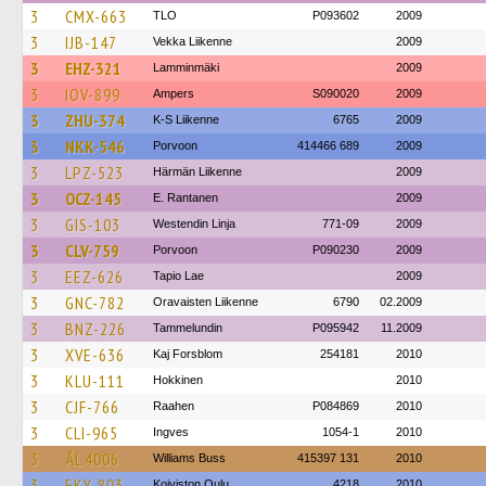
3
CMX-663
TLO
P093602
2009
3
IJB-147
Vekka Liikenne
2009
3
EHZ-321
Lamminmäki
2009
3
IOV-899
Ampers
S090020
2009
3
ZHU-374
K-S Liikenne
6765
2009
3
NKK-546
Porvoon
414466 689
2009
3
LPZ-523
Härmän Liikenne
2009
3
OCZ-145
E. Rantanen
2009
3
GIS-103
Westendin Linja
771-09
2009
3
CLV-759
Porvoon
P090230
2009
3
EEZ-626
Tapio Lae
2009
3
GNC-782
Oravaisten Liikenne
6790
02.2009
3
BNZ-226
Tammelundin
P095942
11.2009
3
XVE-636
Kaj Forsblom
254181
2010
3
KLU-111
Hokkinen
2010
3
CJF-766
Raahen
P084869
2010
3
CLI-965
Ingves
1054-1
2010
3
ÅL 4006
Williams Buss
415397 131
2010
3
EKY-803
Koiviston Oulu
4218
2010