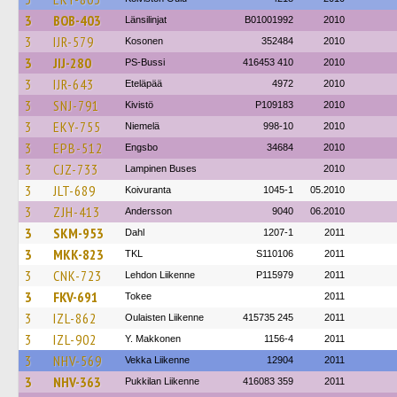
3
BOB-403
Länsilinjat
B01001992
2010
3
IJR-579
Kosonen
352484
2010
3
JIJ-280
PS-Bussi
416453 410
2010
3
IJR-643
Eteläpää
4972
2010
3
SNJ-791
Kivistö
P109183
2010
3
EKY-755
Niemelä
998-10
2010
3
EPB-512
Engsbo
34684
2010
3
CJZ-733
Lampinen Buses
2010
3
JLT-689
Koivuranta
1045-1
05.2010
3
ZJH-413
Andersson
9040
06.2010
3
SKM-953
Dahl
1207-1
2011
3
MKK-823
TKL
S110106
2011
3
CNK-723
Lehdon Liikenne
P115979
2011
3
FKV-691
Tokee
2011
3
IZL-862
Oulaisten Liikenne
415735 245
2011
3
IZL-902
Y. Makkonen
1156-4
2011
3
NHV-569
Vekka Liikenne
12904
2011
3
NHV-363
Pukkilan Liikenne
416083 359
2011