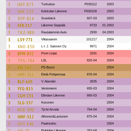
3
HXY-873
Turkubus
P030112
2003
3
SKK-223
Kokkolan Liikenne
P030109
2003
3
XYP-814
Svanbäck
607-03
2003
3
FFR-217
Liikenne Seppälä
9733
01.2003
3
TKZ-989
Rautalammin Auto
2930
04.2003
3
LSY-771
Viitasaaren
101217
2004
3
XNO-830
L-l. J. Salonen Oy
9971
2004
3
BPM-852
Porin Linjat
3291
2004
3
TPG-784
LSL
820-04
2004
3
VBI-362
PS-Bussi
2004
3
HMF-311
Etelä-Pohjanmaa
876-04
2004
3
BLF-603
V. Alamäki
3035
2004
3
YFG-815
Ventoniemi
655-03
2004
3
CGH-251
Elimäen Liikenne
665-03
2004
3
SLG-357
Kosonen
2004
3
NGB-990
Tjt Ari Arvela
754-04
2004
3
HMF-312
Alhonen&Lastunen
875-04
2004
3
GHT-646
Paakinaho
2004
3
JJH-23
Pukkilan Liikenne
762-04
2004