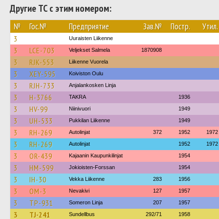
Другие ТС с этим номером:
№
Гос.№
Предприятие
Зав.№
Постр.
Утил.
3
Uuraisten Liikenne
3
LCE-703
Veljekset Salmela
1870908
3
RJK-553
Liikenne Vuorela
3
XEY-595
Koiviston Oulu
3
RJH-733
Anjalankosken Linja
3
H-3766
TAKRA
1936
3
HV-99
Niinivuori
1949
3
UH-533
Pukkilan Liikenne
1949
3
RH-269
Autolinjat
372
1952
1972
3
RH-269
Autolinjat
1952
1972
3
OR-439
Kajaanin Kaupunkilinjat
1954
3
HM-599
Jokioisten-Forssan
1954
3
IH-30
Vekka Liikenne
283
1956
3
OM-3
Nevakivi
127
1957
3
TP-931
Someron Linja
207
1957
3
TJ-241
Sundellbus
292/71
1958