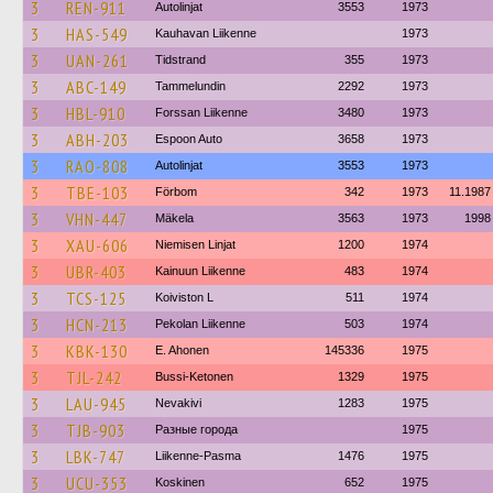
3
REN-911
Autolinjat
3553
1973
3
HAS-549
Kauhavan Liikenne
1973
3
UAN-261
Tidstrand
355
1973
3
ABC-149
Tammelundin
2292
1973
3
HBL-910
Forssan Liikenne
3480
1973
3
ABH-203
Espoon Auto
3658
1973
3
RAO-808
Autolinjat
3553
1973
3
TBE-103
Förbom
342
1973
11.1987
3
VHN-447
Mäkela
3563
1973
1998
3
XAU-606
Niemisen Linjat
1200
1974
3
UBR-403
Kainuun Liikenne
483
1974
3
TCS-125
Koiviston L
511
1974
3
HCN-213
Pekolan Liikenne
503
1974
3
KBK-130
E. Ahonen
145336
1975
3
TJL-242
Bussi-Ketonen
1329
1975
3
LAU-945
Nevakivi
1283
1975
3
TJB-903
Разные города
1975
3
LBK-747
Liikenne-Pasma
1476
1975
3
UCU-353
Koskinen
652
1975