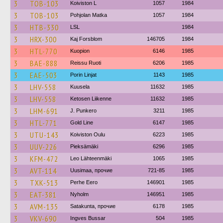
3
TOB-103
Koiviston L
1057
1984
3
TOB-103
Pohjolan Matka
1057
1984
3
HTB-330
LSL
1984
3
HRX-300
Kaj Forsblom
146705
1984
3
HTL-770
Kuopion
6146
1985
3
BAE-888
Reissu Ruoti
6206
1985
3
EAE-503
Porin Linjat
1143
1985
3
LHV-558
Kuusela
11632
1985
3
LHV-558
Ketosen Liikenne
11632
1985
3
LHM-691
J. Punkero
3211
1985
3
HTL-771
Gold Line
6147
1985
3
UTU-143
Koiviston Oulu
6223
1985
3
UUV-226
Pieksämäki
6296
1985
3
KFM-472
Leo Lähteenmäki
1065
1985
3
AVT-114
Uusimaa, прочие
721-85
1985
3
TXK-513
Perhe Eero
146901
1985
3
EAT-381
Nyholm
146951
1985
3
AVM-135
Satakunta, прочие
6178
1985
3
VKV-690
Ingves Bussar
504
1985