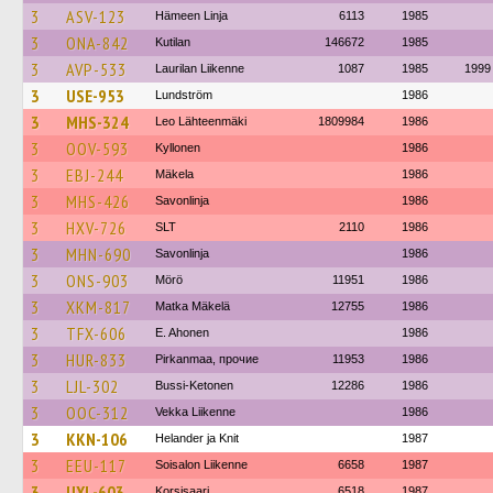
3
ASV-123
Hämeen Linja
6113
1985
3
ONA-842
Kutilan
146672
1985
3
AVP-533
Laurilan Liikenne
1087
1985
1999
3
USE-953
Lundström
1986
3
MHS-324
Leo Lähteenmäki
1809984
1986
3
OOV-593
Kyllonen
1986
3
EBJ-244
Mäkela
1986
3
MHS-426
Savonlinja
1986
3
HXV-726
SLT
2110
1986
3
MHN-690
Savonlinja
1986
3
ONS-903
Mörö
11951
1986
3
XKM-817
Matka Mäkelä
12755
1986
3
TFX-606
E. Ahonen
1986
3
HUR-833
Pirkanmaa, прочие
11953
1986
3
LJL-302
Bussi-Ketonen
12286
1986
3
OOC-312
Vekka Liikenne
1986
3
KKN-106
Helander ja Knit
1987
3
EEU-117
Soisalon Liikenne
6658
1987
3
UXL-603
Korsisaari
6518
1987