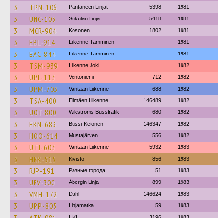
3
TPN-106
Päntäneen Linjat
5398
1981
3
UNC-103
Sukulan Linja
5418
1981
3
MCR-904
Kosonen
1802
1981
3
EBL-914
Liikenne-Tamminen
1981
3
EAC-844
Liikenne-Tamminen
1981
3
TSM-939
Liikenne Joki
1982
3
UPL-113
Ventoniemi
712
1982
3
UPM-703
Vantaan Liikenne
688
1982
3
TSA-400
Elimäen Liikenne
146489
1982
3
UOT-800
Wikströms Busstrafik
680
1982
3
EKN-683
Bussi-Ketonen
146347
1982
3
HOO-614
Mustajärven
556
1982
3
UTJ-603
Vantaan Liikenne
5932
1983
3
HRK-515
Kivistö
856
1983
3
RJP-191
Разные города
51
1983
3
URV-300
Åbergin Linja
899
1983
3
VMH-172
Dahl
146624
1983
3
UPP-803
Linjamatka
59
1983
3
ATK-981
HKL
3196
1983