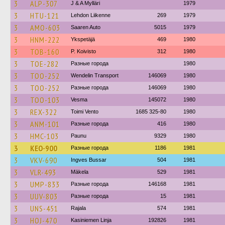
3
ALP-307
J & A Mylläri
1979
3
HTU-121
Lehdon Liikenne
269
1979
3
AMO-603
Saaren Auto
5015
1979
3
HNM-222
Ykspetäjä
469
1980
3
TOB-160
P. Koivisto
312
1980
3
TOE-282
Разные города
1980
3
TOO-252
Wendelin Transport
146069
1980
3
TOO-252
Разные города
146069
1980
3
TOO-103
Vesma
145072
1980
3
REX-322
Toimi Vento
1685 325-80
1980
3
ANM-101
Разные города
416
1980
3
HMC-103
Paunu
9329
1980
3
KEO-900
Разные города
1186
1981
3
VKV-690
Ingves Bussar
504
1981
3
VLR-493
Mäkela
529
1981
3
UMP-833
Разные города
146168
1981
3
UUV-803
Разные города
15
1981
3
UNS-451
Rajala
574
1981
3
HOJ-470
Kasiniemen Linja
192826
1981