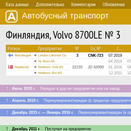
База данных
Дополнительно
Комментарии
Обновления
Автобусный транспорт
Финляндия, Volvo 8700LE № 3
Регион
Предприятие
№
Гос.№
С...
3
CNK-723
07.2019
Финляндия
Lehdon Liikenne Oy
04.2019
0
Vy Buss AS
22155
JD 60990
01.2016
0
Норвегия
Nettbuss Oslo AS
12.2011
1
Nettbuss Øst AS
↑
Июль 2019 г.
Передан в другое предприятие или на завод
↑
Апрель 2019 г.
Перенумерован/передан (в пределах предприяти
↑
Декабрь 2015 г. — Январь 2016 г.
Перенумерован/передан (в пр
↑
Декабрь 2011 г.
Поступил на предприятие