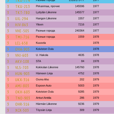
3
TKU-774
Разные города
1518/175-77
1977
3
TKU-213
Pirkanmaa, прочие
145596
1977
3
TKT-780
Lyttylän Liikenne
145577
1977
3
UJL-294
Hangon Liikenne
1557
1977
3
HJV-863
Ylisen
7216
1977
3
VHE-505
Разные города
240364
1977
3
TMJ-716
Разные города
1559
1978
3
LCL-658
Kuusela
1978
3
OHA-903
Koiviston Oulu
1978
3
VHJ-603
U. Hakola
4635
1978
3
AKV-108
STA
84
1978
3
VLS-703
Kokkolan Liikenne
145760
1978
3
HUN-903
Hämeen Linja
4752
1978
3
UKX-316
Osmo Aho
202
1979
3
AMJ-803
Espoon Auto
5003
1979
3
OKH-603
Koiviston Oulu
9285
1979
3
TNO-903
Artturi Anttila
286
1979
3
OHR-516
Härmän Liikenne
9236
1979
3
XCX-503
Töysän Linja
309
1979