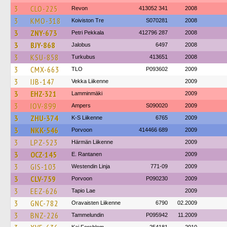
3
CLO-225
Revon
413052 341
2008
3
KMO-318
Koiviston Tre
S070281
2008
3
ZNY-673
Petri Pekkala
412796 287
2008
3
BJY-868
Jalobus
6497
2008
3
KSU-858
Turkubus
413651
2008
3
CMX-663
TLO
P093602
2009
3
IJB-147
Vekka Liikenne
2009
3
EHZ-321
Lamminmäki
2009
3
IOV-899
Ampers
S090020
2009
3
ZHU-374
K-S Liikenne
6765
2009
3
NKK-546
Porvoon
414466 689
2009
3
LPZ-523
Härmän Liikenne
2009
3
OCZ-145
E. Rantanen
2009
3
GIS-103
Westendin Linja
771-09
2009
3
CLV-759
Porvoon
P090230
2009
3
EEZ-626
Tapio Lae
2009
3
GNC-782
Oravaisten Liikenne
6790
02.2009
3
BNZ-226
Tammelundin
P095942
11.2009