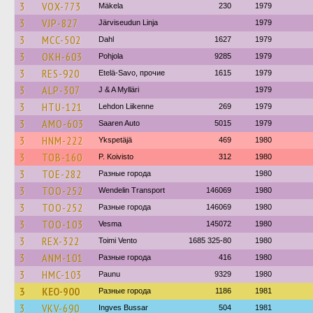
3
VOX-773
Mäkela
230
1979
3
VJP-827
Järviseudun Linja
1979
3
MCC-502
Dahl
1627
1979
3
OKH-603
Pohjola
9285
1979
3
RES-920
Etelä-Savo, прочие
1615
1979
3
ALP-307
J & A Mylläri
1979
3
HTU-121
Lehdon Liikenne
269
1979
3
AMO-603
Saaren Auto
5015
1979
3
HNM-222
Ykspetäjä
469
1980
3
TOB-160
P. Koivisto
312
1980
3
TOE-282
Разные города
1980
3
TOO-252
Wendelin Transport
146069
1980
3
TOO-252
Разные города
146069
1980
3
TOO-103
Vesma
145072
1980
3
REX-322
Toimi Vento
1685 325-80
1980
3
ANM-101
Разные города
416
1980
3
HMC-103
Paunu
9329
1980
3
KEO-900
Разные города
1186
1981
3
VKV-690
Ingves Bussar
504
1981