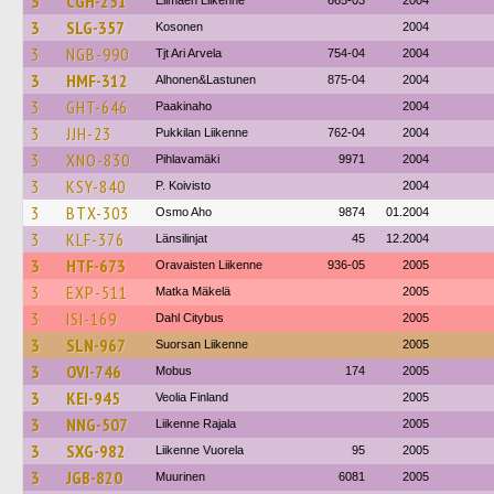
3
CGH-251
Elimäen Liikenne
665-03
2004
3
SLG-357
Kosonen
2004
3
NGB-990
Tjt Ari Arvela
754-04
2004
3
HMF-312
Alhonen&Lastunen
875-04
2004
3
GHT-646
Paakinaho
2004
3
JJH-23
Pukkilan Liikenne
762-04
2004
3
XNO-830
Pihlavamäki
9971
2004
3
KSY-840
P. Koivisto
2004
3
BTX-303
Osmo Aho
9874
01.2004
3
KLF-376
Länsilinjat
45
12.2004
3
HTF-673
Oravaisten Liikenne
936-05
2005
3
EXP-511
Matka Mäkelä
2005
3
ISI-169
Dahl Citybus
2005
3
SLN-967
Suorsan Liikenne
2005
3
OVI-746
Mobus
174
2005
3
KEI-945
Veolia Finland
2005
3
NNG-507
Liikenne Rajala
2005
3
SXG-982
Liikenne Vuorela
95
2005
3
JGB-820
Muurinen
6081
2005