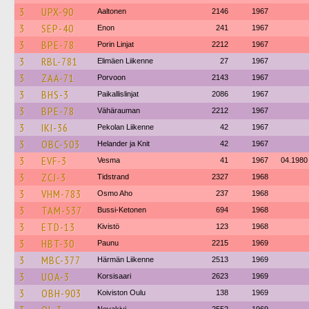
3
UPX-90
Aaltonen
2146
1967
3
SEP-40
Enon
241
1967
3
BPE-78
Porin Linjat
2212
1967
3
RBL-781
Elimäen Liikenne
27
1967
3
ZAA-71
Porvoon
2143
1967
3
BHS-3
Paikallislinjat
2086
1967
3
BPE-78
Vähärauman
2212
1967
3
IKI-36
Pekolan Liikenne
42
1967
3
OBC-503
Helander ja Knit
42
1967
3
EVF-3
Vesma
41
1967
04.1980
3
ZCJ-3
Tidstrand
2327
1968
3
VHM-783
Osmo Aho
237
1968
3
TAM-537
Bussi-Ketonen
694
1968
3
ETD-13
Kivistö
123
1968
3
HBT-30
Paunu
2215
1969
3
MBC-377
Härmän Liikenne
2513
1969
3
UOA-3
Korsisaari
2623
1969
3
OBH-903
Koiviston Oulu
138
1969