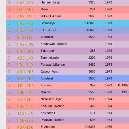
3
HAS-215
Hämeen Linja
3373
1972
3
OAE-603
Mörö
274
1973
3
ABS-951
Vekka Liikenne
3660
1973
3
UBC-290
Savonlinja
145026
1973
3
UBC-290
ETELA-SLL
145026
1973
3
REN-911
Autolinjat
3553
1973
3
HAS-549
Kauhavan Liikenne
1973
3
UAN-261
Tidstrand
355
1973
3
ABC-149
Tammelundin
2292
1973
3
HBL-910
Forssan Liikenne
3480
1973
3
ABH-203
Espoon Auto
3658
1973
3
RAO-808
Autolinjat
3553
1973
3
TBE-103
Förbom
342
1973
11.1987
3
VHN-447
Mäkela
3563
1973
1998
3
XAU-606
Niemisen Linjat
1200
1974
3
UBR-403
Kainuun Liikenne
483
1974
3
TCS-125
Koiviston L
511
1974
3
HCN-213
Pekolan Liikenne
503
1974
3
KBK-130
E. Ahonen
145336
1975