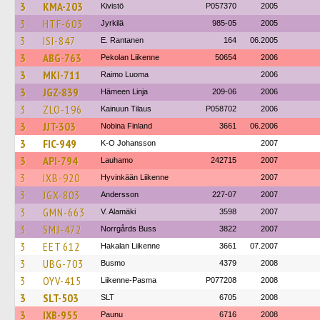
3
KMA-203
Kivistö
P057370
2005
3
HTF-603
Jyrkilä
985-05
2005
3
ISI-847
E. Rantanen
164
06.2005
3
ABG-763
Pekolan Liikenne
50654
2006
3
MKI-711
Raimo Luoma
2006
3
JGZ-839
Hämeen Linja
209-06
2006
3
ZLO-196
Kainuun Tilaus
P058702
2006
3
JJT-303
Nobina Finland
3661
06.2006
3
FIC-949
K-O Johansson
2007
3
API-794
Lauhamo
242715
2007
3
IXB-920
Hyvinkään Liikenne
2007
3
JGX-803
Andersson
227-07
2007
3
GMN-663
V. Alamäki
3598
2007
3
SMJ-472
Norrgårds Buss
3822
2007
3
EET 612
Hakalan Liikenne
3661
07.2007
3
UBG-703
Busmo
4379
2008
3
OYV-415
Liikenne-Pasma
P077208
2008
3
SLT-503
SLT
6705
2008
3
IXB-955
Paunu
6716
2008