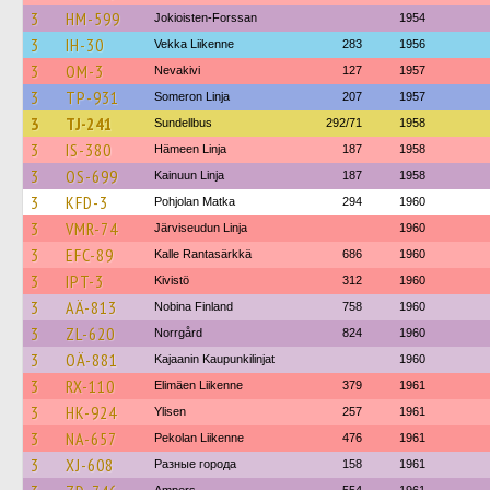
3
HM-599
Jokioisten-Forssan
1954
3
IH-30
Vekka Liikenne
283
1956
3
OM-3
Nevakivi
127
1957
3
TP-931
Someron Linja
207
1957
3
TJ-241
Sundellbus
292/71
1958
3
IS-380
Hämeen Linja
187
1958
3
OS-699
Kainuun Linja
187
1958
3
KFD-3
Pohjolan Matka
294
1960
3
VMR-74
Järviseudun Linja
1960
3
EFC-89
Kalle Rantasärkkä
686
1960
3
IPT-3
Kivistö
312
1960
3
AÄ-813
Nobina Finland
758
1960
3
ZL-620
Norrgård
824
1960
3
OÄ-881
Kajaanin Kaupunkilinjat
1960
3
RX-110
Elimäen Liikenne
379
1961
3
HK-924
Ylisen
257
1961
3
NA-657
Pekolan Liikenne
476
1961
3
XJ-608
Разные города
158
1961