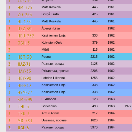
3
ZD-746
Ampers
554
1961
3
HM-225
Matti Koskela
445
1961
3
ZO-263
Borgå Trafik
425
1961
3
HL-174
Matti Koskela
445
1961
3
USZ-39
Åbergin Linja
1962
3
HEU-752
Kasiniemen Linja
338
1962
3
OBH-3
Koiviston Oulu
379
1962
3
Mörö
115
1962
3
HBT-30
Paunu
2215
1962
3
HAZ-71
Разные города
1125
1962
3
HAY-33
Pirkanmaa, прочие
2206
1962
3
HEY-90
Lehdon Liikenne
1256
1962
3
HFH-12
Kasiniemen Linja
338
1962
3
HSM-27
Kasiniemen Linja
338
1962
3
KM-699
E. Ahonen
123
1963
3
THL-3
Särkisalon
493
1963
1977
3
TRU-3
Artturi Anttila
217
1964
3
MD-783
Uusimaa, прочие
1626
1964
3
UGL-3
Разные города
3970
1964