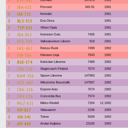
3
KYF-991
Into Alén
147678
1991
3
JBA-621
Porvoon
345-91
1991
3
JAE-711
Kivimäki
1991
3
XLS-523
Esa Oksa
1991
3
TYP-651
Vihtori Ojala
1991
3
JBA-862
Koiviston Oulu
7405
1991
3
HFU-393
Valkeakosken Liikenn
919
1991
3
FAS-462
Reissu Ruoti
7499
1992
3
IYN-566
Hämeen Linja
7543
1992
3
BGE-574
Kokkolan Liikenne
7489
1992
3
CBH-226
Stagecoach Finland
7574
1992
3
NAM-366
Sipoon Liikenne
147950
1992
3
UFO-400
Wikströms Busstrafik
147907
1992
3
CBH-226
Espoon Auto
7574
1992
3
CBH-226
Concordia Bus
7574
1992
3
MGZ-621
Mikko Rindell
7254
12.1992
3
VIP-817
Viitasaaren
2196
1993
3
SIK-341
Tokee
5509
1993
3
AIY-444
Arolan Kuljetus
23105
1993