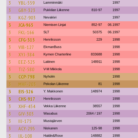
3
YBL-559
Lamminmäki
1997
3
GBY-323
Pukkilan Liikenne
810-97
1997
3
KGZ-903
Nevakivi
1997
3
JCA-965
Niemisen Linjat
852-97
06.1997
3
FKL-166
SLT
50375
06.1997
3
CFG-315
Henriksson
229
1998
3
VIB-127
EkmanBuss
1998
3
XYJ-384
Kymen Charterline
833688
1998
3
EEZ-525
Laitinen
148911
1998
3
TIZ-580
V-M Mikkola
1998
3
CCP-798
Nyholm
1998
3
MHF-203
Pekolan Liikenne
81
1998
3
EIS-326
Y. Makkonen
148974
1998
3
CHS-917
Henriksson
1998
3
XHF-454
Vekka Liikenne
38557
1998
3
GIV-303
Wasabus
2064 / 197
1998
3
IIJ-175
Mustajärven
1998
3
ACY-295
Niskanen
125-98
1998
3
IJL-108
Haldin&Rose
148882
1998