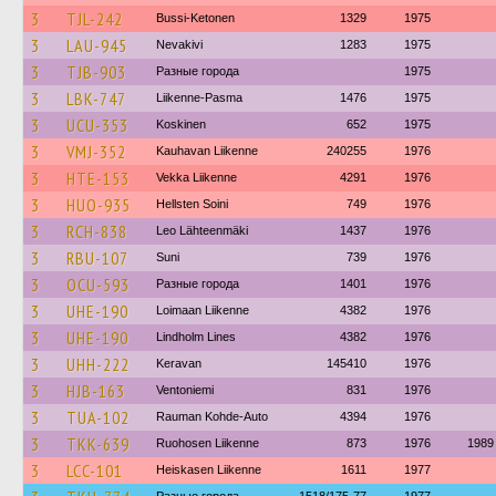
3
TJL-242
Bussi-Ketonen
1329
1975
3
LAU-945
Nevakivi
1283
1975
3
TJB-903
Разные города
1975
3
LBK-747
Liikenne-Pasma
1476
1975
3
UCU-353
Koskinen
652
1975
3
VMJ-352
Kauhavan Liikenne
240255
1976
3
HTE-153
Vekka Liikenne
4291
1976
3
HUO-935
Hellsten Soini
749
1976
3
RCH-838
Leo Lähteenmäki
1437
1976
3
RBU-107
Suni
739
1976
3
OCU-593
Разные города
1401
1976
3
UHE-190
Loimaan Liikenne
4382
1976
3
UHE-190
Lindholm Lines
4382
1976
3
UHH-222
Keravan
145410
1976
3
HJB-163
Ventoniemi
831
1976
3
TUA-102
Rauman Kohde-Auto
4394
1976
3
TKK-639
Ruohosen Liikenne
873
1976
1989
3
LCC-101
Heiskasen Liikenne
1611
1977