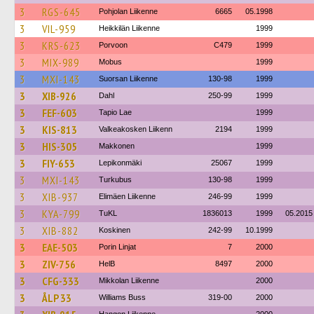
3
RGS-645
Pohjolan Liikenne
6665
05.1998
3
VIL-959
Heikkilän Liikenne
1999
3
KRS-623
Porvoon
C479
1999
3
MIX-989
Mobus
1999
3
MXI-143
Suorsan Liikenne
130-98
1999
3
XIB-926
Dahl
250-99
1999
3
FEF-603
Tapio Lae
1999
3
KIS-813
Valkeakosken Liikenn
2194
1999
3
HIS-305
Makkonen
1999
3
FIY-653
Lepikonmäki
25067
1999
3
MXI-143
Turkubus
130-98
1999
3
XIB-937
Elimäen Liikenne
246-99
1999
3
KYA-799
TuKL
1836013
1999
05.2015
3
XIB-882
Koskinen
242-99
10.1999
3
EAE-503
Porin Linjat
7
2000
3
ZIV-756
HelB
8497
2000
3
CFG-333
Mikkolan Liikenne
2000
3
ÅLP 33
Williams Buss
319-00
2000