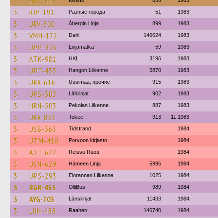
3
HRK-515
Kivistö
856
1983
3
RJP-191
Разные города
51
1983
3
URV-300
Åbergin Linja
899
1983
3
VMH-172
Dahl
146624
1983
3
UPP-803
Linjamatka
59
1983
3
ATK-981
HKL
3196
1983
3
UPT-433
Hangon Liikenne
5870
1983
3
URR-616
Uusimaa, прочие
915
1983
3
UPS-303
Lähilinjat
902
1983
3
HRN-503
Pekolan Liikenne
887
1983
3
URR-831
Tokee
913
11.1983
3
USB-363
Tidstrand
1984
3
UTM-410
Porvoon kirjasto
1984
3
ATT-622
Reissu Ruoti
1984
3
USN-629
Hämeen Linja
5995
1984
3
UPS-293
Elorannan Liikenne
1025
1984
3
BGN-465
OlliBus
989
1984
3
AYG-703
Länsilinjat
11433
1984
3
LHN-488
Raahen
146740
1984