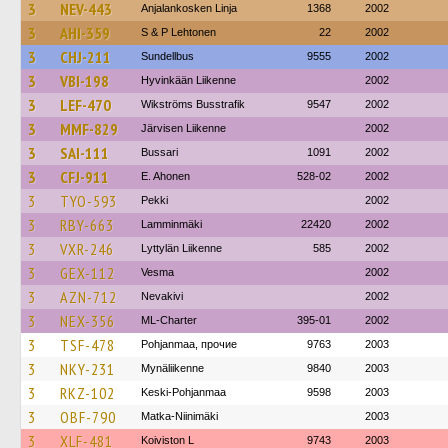
3
NEV-443
Anjalankosken Linja
1368
2002
3
AHI-359
S & P Lehtonen
22
2002
3
CHJ-211
Sundellbus
9555
2002
3
VBI-198
Hyvinkään Liikenne
2002
3
LEF-470
Wikströms Busstrafik
9547
2002
3
MMF-829
Järvisen Liikenne
2002
3
SAI-111
Bussari
1091
2002
3
CFJ-911
E. Ahonen
528-02
2002
3
TYO-593
Pekki
2002
3
RBY-663
Lamminmäki
22420
2002
3
VXR-246
Lyttylän Liikenne
585
2002
3
GEX-112
Vesma
2002
3
AZN-712
Nevakivi
2002
3
NEX-356
ML-Charter
395-01
2002
3
TSF-478
Pohjanmaa, прочие
9763
2003
3
NKY-231
Mynäliikenne
9840
2003
3
RKZ-102
Keski-Pohjanmaa
9598
2003
3
OBF-790
Matka-Niinimäki
2003
3
XLF-481
Koiviston L
9743
2003