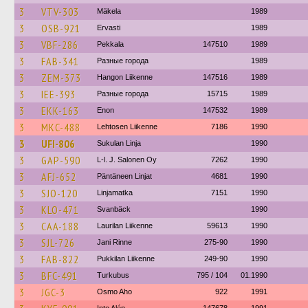
3
VTV-303
Mäkela
1989
3
OSB-921
Ervasti
1989
3
VBF-286
Pekkala
147510
1989
3
FAB-341
Разные города
1989
3
ZEM-373
Hangon Liikenne
147516
1989
3
IEE-393
Разные города
15715
1989
3
EKK-163
Enon
147532
1989
3
MKC-488
Lehtosen Liikenne
7186
1990
3
UFI-806
Sukulan Linja
1990
3
GAP-590
L-l. J. Salonen Oy
7262
1990
3
AFJ-652
Päntäneen Linjat
4681
1990
3
SJO-120
Linjamatka
7151
1990
3
KLO-471
Svanbäck
1990
3
CAA-188
Laurilan Liikenne
59613
1990
3
SJL-726
Jani Rinne
275-90
1990
3
FAB-822
Pukkilan Liikenne
249-90
1990
3
BFC-491
Turkubus
795 / 104
01.1990
3
JGC-3
Osmo Aho
922
1991