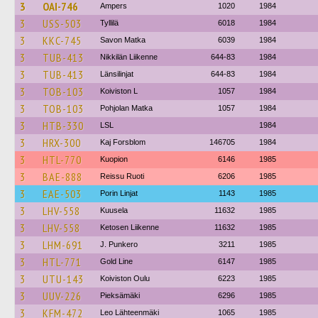
3
OAI-746
Ampers
1020
1984
3
USS-503
Tyllilä
6018
1984
3
KKC-745
Savon Matka
6039
1984
3
TUB-413
Nikkilän Liikenne
644-83
1984
3
TUB-413
Länsilinjat
644-83
1984
3
TOB-103
Koiviston L
1057
1984
3
TOB-103
Pohjolan Matka
1057
1984
3
HTB-330
LSL
1984
3
HRX-300
Kaj Forsblom
146705
1984
3
HTL-770
Kuopion
6146
1985
3
BAE-888
Reissu Ruoti
6206
1985
3
EAE-503
Porin Linjat
1143
1985
3
LHV-558
Kuusela
11632
1985
3
LHV-558
Ketosen Liikenne
11632
1985
3
LHM-691
J. Punkero
3211
1985
3
HTL-771
Gold Line
6147
1985
3
UTU-143
Koiviston Oulu
6223
1985
3
UUV-226
Pieksämäki
6296
1985
3
KFM-472
Leo Lähteenmäki
1065
1985