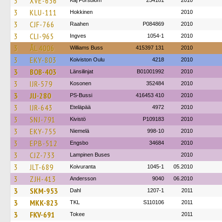
3
XVE-636
Kaj Forsblom
254181
2010
3
KLU-111
Hokkinen
2010
3
CJF-766
Raahen
P084869
2010
3
CLI-965
Ingves
1054-1
2010
3
ÅL 4006
Williams Buss
415397 131
2010
3
EKY-803
Koiviston Oulu
4218
2010
3
BOB-403
Länsilinjat
B01001992
2010
3
IJR-579
Kosonen
352484
2010
3
JIJ-280
PS-Bussi
416453 410
2010
3
IJR-643
Eteläpää
4972
2010
3
SNJ-791
Kivistö
P109183
2010
3
EKY-755
Niemelä
998-10
2010
3
EPB-512
Engsbo
34684
2010
3
CJZ-733
Lampinen Buses
2010
3
JLT-689
Koivuranta
1045-1
05.2010
3
ZJH-413
Andersson
9040
06.2010
3
SKM-953
Dahl
1207-1
2011
3
MKK-823
TKL
S110106
2011
3
FKV-691
Tokee
2011