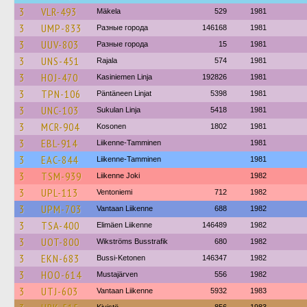
3
VLR-493
Mäkela
529
1981
3
UMP-833
Разные города
146168
1981
3
UUV-803
Разные города
15
1981
3
UNS-451
Rajala
574
1981
3
HOJ-470
Kasiniemen Linja
192826
1981
3
TPN-106
Päntäneen Linjat
5398
1981
3
UNC-103
Sukulan Linja
5418
1981
3
MCR-904
Kosonen
1802
1981
3
EBL-914
Liikenne-Tamminen
1981
3
EAC-844
Liikenne-Tamminen
1981
3
TSM-939
Liikenne Joki
1982
3
UPL-113
Ventoniemi
712
1982
3
UPM-703
Vantaan Liikenne
688
1982
3
TSA-400
Elimäen Liikenne
146489
1982
3
UOT-800
Wikströms Busstrafik
680
1982
3
EKN-683
Bussi-Ketonen
146347
1982
3
HOO-614
Mustajärven
556
1982
3
UTJ-603
Vantaan Liikenne
5932
1983