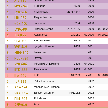
3
XIB-915
Hangon Liikenne
2000
3
MYF-264
Turkubus
8509
2000
3
LYB-326
V-M Mikkola
2175 / 347
2000
3
LIB-932
Ragnar Norrgård
2000
3
GCS-502
Jani Rinne
9234
2000
3
LYB-389
Liikenne Norppa
2375 / 156
2000
09.2022
3
JCY-835
Koivuranta
149181
02.2000
04.2022
3
CLA-300
Pasi Piirainen
9449
2001
3
YVP-519
Lyttylän Liikenne
9465
2001
3
MRG-840
Talma Bus
2001
3
NEO-520
Revon
2001
3
RYK-686
Toreniuksen Liikenne
9425
04.2001
3
RYK-686
Rautaveden
9425
04.2001
3
ILA-449
TLO
S010299
12.2001
08.2018
3
IUF-883
Pakkalan Liikenne
2002
3
KCY-754
Mannerkiven Liikenne
2002
3
SKA-864
Elimäen Liikenne
P010162
2002
3
FJM-295
Rukahuolto
2002
3
CFP-616
Arpeco
2002