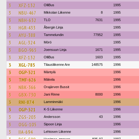
3
XFZ-132
OlliBus
1995
3
NBU-467
Mikkolan Liikenne
8
1995
3
NBH-632
TLO
7631
1995
3
HGR-433
Åbergin Linja
1995
3
AYU-388
Tammelundin
77952
1995
3
AGL-324
Mörö
1995
3
BGO-965
Joensuun Linja
1671
1995
3
XFZ-132
OlliBus
1603
1995
3
XGL-785
Tilausliikenne Are
148575
1996
3
OGP-321
Mäntylä
1996
3
TMF-626
Mäkela
1996
3
NBK-366
Orajärven Bussit
1996
3
GBX-730
Jani Rinne
8000
1996
3
RNI-874
Lamminmäki
1996
3
OGP-321
K-S Liikenne
1996
3
ZGS-203
Andersson
43
1996
3
OGG-105
Sipoon Linja
1996
3
IIA-694
Lehtosen Liikenne
1996