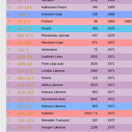
3
OL-3
Nevakivi
2552
1969
3
OV-184
Kaikkonen Paavo
340
1969
3
OAN-3
Koiviston Oulu
138
1969
3
FK-153
Förbom
96
1969
1982
3
TA-172
Kivistö
392
1970
3
HKJ-875
Pirkanmaa, прочие
437
1970
3
HD-403
Niemisen Linjat
871
1971
3
ZAL-3
Ventoniemi
72
1971
3
UFM-30
Lindholm Lines
2952
1971
3
ABN-68
Porin Linja-auto
3025
1971
3
HJB-171
Lehdon Liikenne
2953
1971
3
HKV-617
Kivistö
116
1971
3
HJO-343
Vekka Liikenne
3015
1971
3
OER-503
Kainuun Liikenne
853
1971
3
SCC-313
Nurmeksen Auto
3041
1971
3
OSU-23
Kainuun Liikenne
853
1971
3
OAC-265
Kyllonen
2253 / 72
1972
3
TAE-424
Wendelin Transport
187
1972
3
UYH-78
Hangon Liikenne
1208
1972