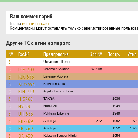
Ваш комментарий
Вы не
вошли на сайт
.
Комментарии могут оставлять только зарегистрированные пользов
Другие ТС с этим номером:
№
Гос.№
Предприятие
Зав.№
Постр.
Утил.
3
Uuraisten Liikenne
3
LCE-703
Veljekset Salmela
1870908
3
RJK-553
Liikenne Vuorela
3
XEY-595
Koiviston Oulu
3
RJH-733
Anjalankosken Linja
3
H-3766
TAKRA
1936
3
HV-99
Niinivuori
1949
3
UH-533
Pukkilan Liikenne
1949
3
RH-269
Autolinjat
372
1952
1972
3
RH-269
Autolinjat
1952
1972
3
OR-439
Kajaanin Kaupunkilinjat
1954