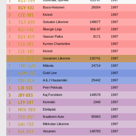
3
RGS-599
Uusimaa, прочие
835-97
1997
3
RGY-502
Bussi-Ketonen
26054
1997
3
CCE-581
Kivistö
1997
3
TGT-893
Soisalon Liikenne
148677
1997
3
RGJ-541
Åbergin Linja
856-97
1997
3
RGY-459
Vaasan Paika
8171
1997
3
FCA-981
Kymen Charterline
1997
3
CCE-581
Kivistö
1997
3
FCE-953
Uuraisten Liikenne
130741
1997
3
TMF-625
Mäkela
24714
1997
3
GBM-252
Gold Line
1997
3
YBF-514
A & J Hautamäki
25442
1997
3
LIB-301
Petri Pekkala
1997
3
JBY-883
Kaj Forsblom
148578
1997
3
LEY-597
Kivimäki
1940
1997
3
MFH-989
Eteläpää
1997
3
SYO-807
Ikaalisten Auto
85963
1997
3
UAI-703
Mikkolan Liikenne
1997
3
BIA-883
Vesanen
148783
1997