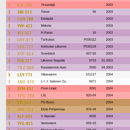
3
KJY-295
Ykspetäjä
2003
3
SNI-315
Tokee
66
2003
3
CGH-288
Eteläpää
2003
3
YVP-423
Mäkela
2003
3
VLI-522
H.Ranta
16
2003
3
HXY-873
Turkubus
P030112
2003
3
SKK-223
Kokkolan Liikenne
P030109
2003
3
XYP-814
Svanbäck
607-03
2003
3
FFR-217
Liikenne Seppälä
9733
01.2003
3
TKZ-989
Rautalammin Auto
2930
04.2003
3
LSY-771
Viitasaaren
101217
2004
3
XNO-830
L-l. J. Salonen Oy
9971
2004
3
BPM-852
Porin Linjat
3291
2004
3
TPG-784
LSL
820-04
2004
3
VBI-362
PS-Bussi
2004
3
HMF-311
Etelä-Pohjanmaa
876-04
2004
3
BLF-603
V. Alamäki
3035
2004
3
YFG-815
Ventoniemi
655-03
2004