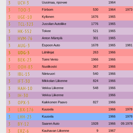
3
UCV-3
Uusimaa, прочие
1964
3
TOO-3
Förbom
530
1964
1973
3
UGE-10
Kyllonen
1676
1965
3
TCL-323
Jussilan Autoliike
1776
1965
3
HK-552
Tokee
521
1965
3
HVM-76
Anton Mäntylä
301
1965
3
AUG-3
Espoon Auto
1678
1965
1981
3
UDG-3
Lähilinjat
263
1966
3
BEK-23
Toimi Vento
1966
1966
3
OOH-83
Nuolikoski
367
1966
3
IBL-15
Niinivuori
540
1966
3
IFT-30
Mikkolan Liikenne
824
1966
3
HAH-10
Vekka Liikenne
548
1966
3
IH-30
Vekka Liikenne
1966
3
OPX-5
Kaikkonen Paavo
827
1966
3
LBX-176
Kuusela
1966
1978
3
LHH-25
Kuusela
1966
1978
3
BY-12
Saaren Auto
1928
1966
09.1978
3
ERZ-6
Kauhavan Liikenne
9
1967