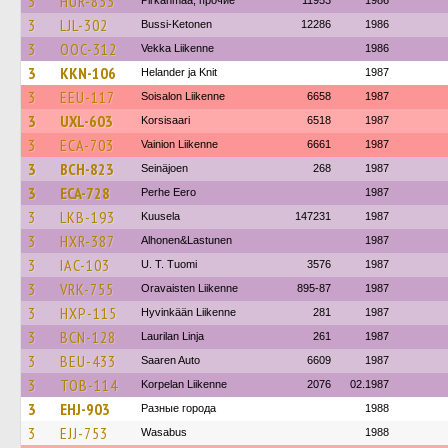
3
HUR-833
Pirkanmaa, прочие
11953
1986
3
LJL-302
Bussi-Ketonen
12286
1986
3
OOC-312
Vekka Liikenne
1986
3
KKN-106
Helander ja Knit
1987
3
EEU-117
Soisalon Liikenne
6658
1987
3
UXL-603
Korsisaari
6518
1987
3
ECA-703
Vainion Liikenne
6661
1987
3
BCH-823
Seinäjoen
268
1987
3
ECA-728
Perhe Eero
1987
3
LKB-193
Kuusela
147231
1987
3
HXR-387
Alhonen&Lastunen
1987
3
IAC-103
U. T. Tuomi
3576
1987
3
VRK-755
Oravaisten Liikenne
895-87
1987
3
HXP-115
Hyvinkään Liikenne
281
1987
3
BCN-128
Laurilan Linja
261
1987
3
BEU-433
Saaren Auto
6609
1987
3
TOB-114
Korpelan Liikenne
2076
02.1987
3
EHJ-903
Разные города
1988
3
EJJ-753
Wasabus
1988