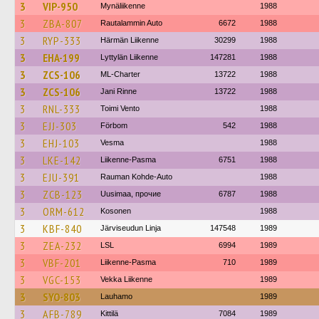
3
VIP-950
Mynäliikenne
1988
3
ZBA-807
Rautalammin Auto
6672
1988
3
RYP-333
Härmän Liikenne
30299
1988
3
EHA-199
Lyttylän Liikenne
147281
1988
3
ZCS-106
ML-Charter
13722
1988
3
ZCS-106
Jani Rinne
13722
1988
3
RNL-333
Toimi Vento
1988
3
EJJ-303
Förbom
542
1988
3
EHJ-103
Vesma
1988
3
LKE-142
Liikenne-Pasma
6751
1988
3
EJU-391
Rauman Kohde-Auto
1988
3
ZCB-123
Uusimaa, прочие
6787
1988
3
ORM-612
Kosonen
1988
3
KBF-840
Järviseudun Linja
147548
1989
3
ZEA-232
LSL
6994
1989
3
VBF-201
Liikenne-Pasma
710
1989
3
VGC-153
Vekka Liikenne
1989
3
SYO-803
Lauhamo
1989
3
AFB-789
Kittilä
7084
1989