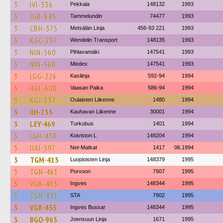
3
IVI-336
Pekkala
148132
1993
3
JGB-645
Tammelundin
74477
1993
3
CBH-375
Metsälän Linja
456-93 221
1993
3
KGC-237
Wendelin Transport
148135
1993
3
NIN-560
Pihlavamäki
147541
1993
3
NIN-560
Miodex
147541
1993
3
LGG-226
Kasilinja
592-94
1994
3
HGL-600
Vaasan Paika
586-94
1994
3
KGJ-137
Oulaisten Liikenne
1480
1994
3
IIH-255
Kauhavan Liikenne
30001
1994
3
LEY-469
Turkubus
1401
1994
3
LGH-438
Koiviston L
148204
1994
3
UAI-597
Net-Matkat
1417
06.1994
3
TGM-413
Luopioisten Linja
148379
1995
3
TGN-461
Porvoon
7907
1995
3
VGB-453
Ingves
148344
1995
3
TGN-831
STA
7902
1995
3
VGB-453
Ingves Bussar
148344
1995
3
BGO-965
Joensuun Linja
1671
1995