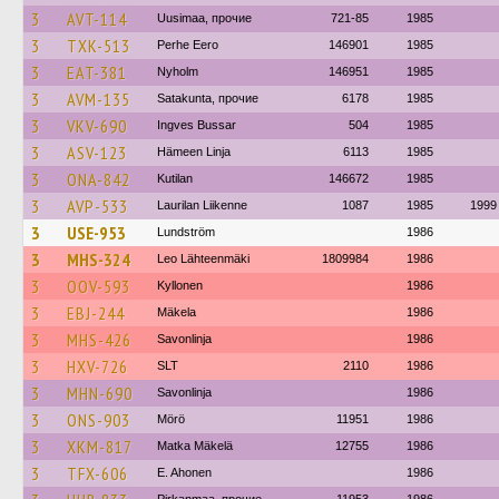
3
AVT-114
Uusimaa, прочие
721-85
1985
3
TXK-513
Perhe Eero
146901
1985
3
EAT-381
Nyholm
146951
1985
3
AVM-135
Satakunta, прочие
6178
1985
3
VKV-690
Ingves Bussar
504
1985
3
ASV-123
Hämeen Linja
6113
1985
3
ONA-842
Kutilan
146672
1985
3
AVP-533
Laurilan Liikenne
1087
1985
1999
3
USE-953
Lundström
1986
3
MHS-324
Leo Lähteenmäki
1809984
1986
3
OOV-593
Kyllonen
1986
3
EBJ-244
Mäkela
1986
3
MHS-426
Savonlinja
1986
3
HXV-726
SLT
2110
1986
3
MHN-690
Savonlinja
1986
3
ONS-903
Mörö
11951
1986
3
XKM-817
Matka Mäkelä
12755
1986
3
TFX-606
E. Ahonen
1986