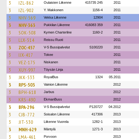
3
IZL-862
Oulaisten Liikenne
415735 245
2011
3
IZL-902
Y. Makkonen
1156-4
2011
3
NHV-569
Vekka Liikenne
12904
2011
3
NHV-363
Pukkilan Liikenne
416083 359
2011
3
SOK-508
Kymen Charterline
1160-2
2011
3
LLX-514
Reissu Ruoti
2011
3
ZOC-457
V-S Bussipalvelut
S100220
2011
3
IJX-417
Tokee
2011
3
VEZ-175
Niskanen
2011
3
XUY-997
Töysän Linja
2011
3
JKK-533
RoyalBus
1324
05.2011
3
RPS-503
Vainion Liikenne
2012
3
BPH-618
Jarbus
2012
3
KRS-490
EkmanBuss
2012
3
BPA-296
V-S Bussipalvelut
P120727
04.2012
3
CJB-772
Soisalon Liikenne
417306
2013
3
JIT-530
Liikenne Vuorela
1282-1
2013
3
MNH-629
Mäntylä
1271-3
2013
3
LMA-461
Porvoon
2013