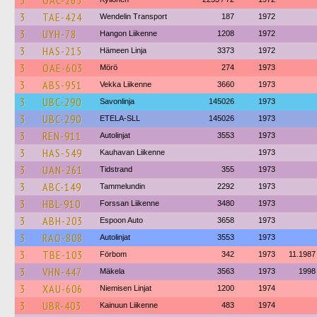
3
OAC-265
3
TAE-424
Wendelin Transport
187
1972
3
UYH-78
Hangon Liikenne
1208
1972
3
HAS-215
Hämeen Linja
3373
1972
3
OAE-603
Mörö
274
1973
3
ABS-951
Vekka Liikenne
3660
1973
3
UBC-290
Savonlinja
145026
1973
3
UBC-290
ETELA-SLL
145026
1973
3
REN-911
Autolinjat
3553
1973
3
HAS-549
Kauhavan Liikenne
1973
3
UAN-261
Tidstrand
355
1973
3
ABC-149
Tammelundin
2292
1973
3
HBL-910
Forssan Liikenne
3480
1973
3
ABH-203
Espoon Auto
3658
1973
3
RAO-808
Autolinjat
3553
1973
3
TBE-103
Förbom
342
1973
11.1987
3
VHN-447
Mäkela
3563
1973
1998
3
XAU-606
Niemisen Linjat
1200
1974
3
UBR-403
Kainuun Liikenne
483
1974