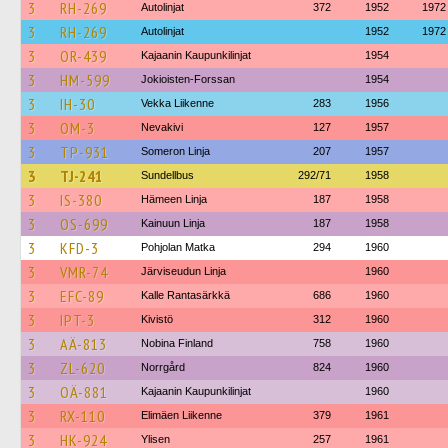
3
RH-269
Autolinjat
372
1952
1972
3
RH-269
Autolinjat
1952
1972
3
OR-439
Kajaanin Kaupunkilinjat
1954
3
HM-599
Jokioisten-Forssan
1954
3
IH-30
Vekka Liikenne
283
1956
3
OM-3
Nevakivi
127
1957
3
TP-931
Someron Linja
207
1957
3
TJ-241
Sundellbus
292/71
1958
3
IS-380
Hämeen Linja
187
1958
3
OS-699
Kainuun Linja
187
1958
3
KFD-3
Pohjolan Matka
294
1960
3
VMR-74
Järviseudun Linja
1960
3
EFC-89
Kalle Rantasärkkä
686
1960
3
IPT-3
Kivistö
312
1960
3
AÄ-813
Nobina Finland
758
1960
3
ZL-620
Norrgård
824
1960
3
OÄ-881
Kajaanin Kaupunkilinjat
1960
3
RX-110
Elimäen Liikenne
379
1961
3
HK-924
Ylisen
257
1961