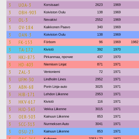
3
UOA-3
Korsisaari
2623
1969
3
OBH-903
Koiviston Oulu
138
1969
3
OL-3
Nevakivi
2552
1969
3
OV-184
Kaikkonen Paavo
340
1969
3
OAN-3
Koiviston Oulu
138
1969
3
FK-153
Förbom
96
1969
1982
3
TA-172
Kivistö
392
1970
3
HKJ-875
Pirkanmaa, прочие
437
1970
3
HD-403
Niemisen Linjat
871
1971
3
ZAL-3
Ventoniemi
72
1971
3
UFM-30
Lindholm Lines
2952
1971
3
ABN-68
Porin Linja-auto
3025
1971
3
HJB-171
Lehdon Liikenne
2953
1971
3
HKV-617
Kivistö
116
1971
3
HJO-343
Vekka Liikenne
3015
1971
3
OER-503
Kainuun Liikenne
853
1971
3
SCC-313
Nurmeksen Auto
3041
1971
3
OSU-23
Kainuun Liikenne
853
1971
Kyllonen
2253 / 72
1972