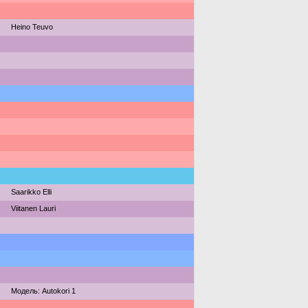
Heino Teuvo
Saarikko Elli
Viitanen Lauri
Модель: Autokori 1