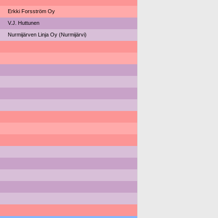
Erkki Forsström Oy
V.J. Huttunen
Nurmijärven Linja Oy (Nurmijärvi)