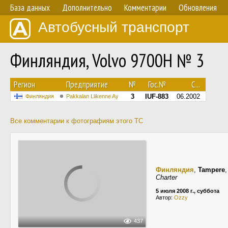
База данных
Дополнительно
Комментарии
Обновления
Автобусный транспорт
Финляндия, Volvo 9700H № 3
Регион
Предприятие
№
Гос.№
С...
3
IUF-883
06.2002
Финляндия
Pakkalan Liikenne Ay
Все комментарии к фотографиям этого ТС
Финляндия
,
Tampere
Charter
5 июля 2008 г., суббота
Автор:
Ozzy
437