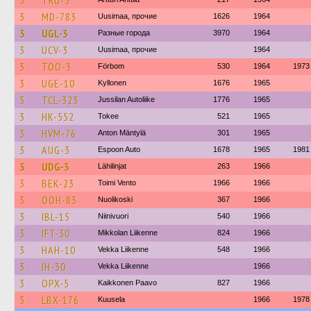
3
TRU-3
3
MD-783
Uusimaa, прочие
1626
1964
3
UGL-3
Разные города
3970
1964
3
UCV-3
Uusimaa, прочие
1964
3
TOO-3
Förbom
530
1964
1973
3
UGE-10
Kyllonen
1676
1965
3
TCL-323
Jussilan Autoliike
1776
1965
3
HK-552
Tokee
521
1965
3
HVM-76
Anton Mäntylä
301
1965
3
AUG-3
Espoon Auto
1678
1965
1981
3
UDG-3
Lähilinjat
263
1966
3
BEK-23
Toimi Vento
1966
1966
3
OOH-83
Nuolikoski
367
1966
3
IBL-15
Niinivuori
540
1966
3
IFT-30
Mikkolan Liikenne
824
1966
3
HAH-10
Vekka Liikenne
548
1966
3
IH-30
Vekka Liikenne
1966
3
OPX-5
Kaikkonen Paavo
827
1966
3
LBX-176
Kuusela
1966
1978