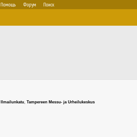
Помощь
Форум
Поиск
,
Ilmailunkatu
,
Tampereen Messu- ja Urheilukeskus