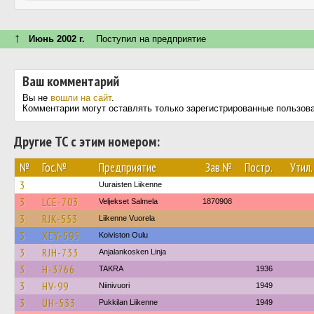
↑
Июнь 2002 г.
Поступил на предприятие
Ваш комментарий
Вы не
вошли на сайт
.
Комментарии могут оставлять только зарегистрированные пользов
Другие ТС с этим номером:
№
Гос.№
Предприятие
Зав.№
Постр.
Утил.
3
Uuraisten Liikenne
3
LCE-703
Veljekset Salmela
1870908
3
RJK-553
Liikenne Vuorela
3
XEY-595
Koiviston Oulu
3
RJH-733
Anjalankosken Linja
3
H-3766
TAKRA
1936
3
HV-99
Niinivuori
1949
3
UH-533
Pukkilan Liikenne
1949