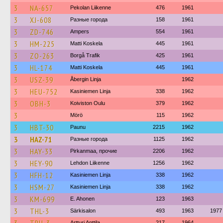
3
NA-657
Pekolan Liikenne
476
1961
3
XJ-608
Разные города
158
1961
3
ZD-746
Ampers
554
1961
3
HM-225
Matti Koskela
445
1961
3
ZO-263
Borgå Trafik
425
1961
3
HL-174
Matti Koskela
445
1961
3
USZ-39
Åbergin Linja
1962
3
HEU-752
Kasiniemen Linja
338
1962
3
OBH-3
Koiviston Oulu
379
1962
3
Mörö
115
1962
3
HBT-30
Paunu
2215
1962
3
HAZ-71
Разные города
1125
1962
3
HAY-33
Pirkanmaa, прочие
2206
1962
3
HEY-90
Lehdon Liikenne
1256
1962
3
HFH-12
Kasiniemen Linja
338
1962
3
HSM-27
Kasiniemen Linja
338
1962
3
KM-699
E. Ahonen
123
1963
3
THL-3
Särkisalon
493
1963
1977
Artturi Anttila
217
1964