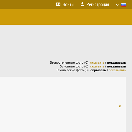
Войти
Регистрация
Второстепенные фото (0):
скрывать
/
показывать
Условные фото (0):
скрывать
/
показывать
Технические фото (0):
скрывать
/
показывать
¤