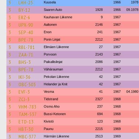
3
LHH-25
Kuusela
1966
1978
3
BY-12
Saaren Auto
1928
1966
09.1978
3
ERZ-6
Kauhavan Liikenne
9
1967
3
UPX-90
Aaltonen
2146
1967
3
SEP-40
Enon
241
1967
3
BPE-78
Porin Linjat
2212
1967
3
RBL-781
Elimäen Liikenne
27
1967
3
ZAA-71
Porvoon
2143
1967
3
BHS-3
Paikallislinjat
2086
1967
3
BPE-78
Vähärauman
2212
1967
3
IKI-36
Pekolan Liikenne
42
1967
3
OBC-503
Helander ja Knit
42
1967
3
EVF-3
Vesma
41
1967
04.1980
3
ZCJ-3
Tidstrand
2327
1968
3
VHM-783
Osmo Aho
237
1968
3
TAM-537
Bussi-Ketonen
694
1968
3
ETD-13
Kivistö
123
1968
3
HBT-30
Paunu
2215
1969
3
MBC-377
Härmän Liikenne
2513
1969