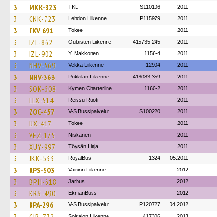
3
MKK-823
TKL
S110106
2011
3
CNK-723
Lehdon Liikenne
P115979
2011
3
FKV-691
Tokee
2011
3
IZL-862
Oulaisten Liikenne
415735 245
2011
3
IZL-902
Y. Makkonen
1156-4
2011
3
NHV-569
Vekka Liikenne
12904
2011
3
NHV-363
Pukkilan Liikenne
416083 359
2011
3
SOK-508
Kymen Charterline
1160-2
2011
3
LLX-514
Reissu Ruoti
2011
3
ZOC-457
V-S Bussipalvelut
S100220
2011
3
IJX-417
Tokee
2011
3
VEZ-175
Niskanen
2011
3
XUY-997
Töysän Linja
2011
3
JKK-533
RoyalBus
1324
05.2011
3
RPS-503
Vainion Liikenne
2012
3
BPH-618
Jarbus
2012
3
KRS-490
EkmanBuss
2012
3
BPA-296
V-S Bussipalvelut
P120727
04.2012
3
CJB-772
Soisalon Liikenne
417306
2013