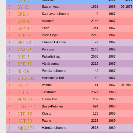
3
BY-12
Saaren Auto
1928
1966
09.1978
3
ERZ-6
Kauhavan Liikenne
9
1967
3
UPX-90
Aaltonen
2146
1967
3
SEP-40
Enon
241
1967
3
BPE-78
Porin Linjat
2212
1967
3
RBL-781
Elimäen Liikenne
27
1967
3
ZAA-71
Porvoon
2143
1967
3
BHS-3
Paikallislinjat
2086
1967
3
BPE-78
Vähärauman
2212
1967
3
IKI-36
Pekolan Liikenne
42
1967
3
OBC-503
Helander ja Knit
42
1967
3
EVF-3
Vesma
41
1967
04.1980
3
ZCJ-3
Tidstrand
2327
1968
3
VHM-783
Osmo Aho
237
1968
3
TAM-537
Bussi-Ketonen
694
1968
3
ETD-13
Kivistö
123
1968
3
HBT-30
Paunu
2215
1969
3
MBC-377
Härmän Liikenne
2513
1969