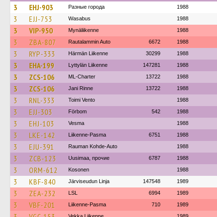
3
EHJ-903
Разные города
1988
3
EJJ-753
Wasabus
1988
3
VIP-950
Mynäliikenne
1988
3
ZBA-807
Rautalammin Auto
6672
1988
3
RYP-333
Härmän Liikenne
30299
1988
3
EHA-199
Lyttylän Liikenne
147281
1988
3
ZCS-106
ML-Charter
13722
1988
3
ZCS-106
Jani Rinne
13722
1988
3
RNL-333
Toimi Vento
1988
3
EJJ-303
Förbom
542
1988
3
EHJ-103
Vesma
1988
3
LKE-142
Liikenne-Pasma
6751
1988
3
EJU-391
Rauman Kohde-Auto
1988
3
ZCB-123
Uusimaa, прочие
6787
1988
3
ORM-612
Kosonen
1988
3
KBF-840
Järviseudun Linja
147548
1989
3
ZEA-232
LSL
6994
1989
3
VBF-201
Liikenne-Pasma
710
1989
3
VGC-153
Vekka Liikenne
1989