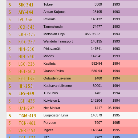
3
SIK-341
Tokee
5509
1993
3
AIY-444
Arolan Kuljetus
23105
1993
3
IVI-336
Pekkala
148132
1993
3
JGB-645
Tammelundin
74477
1993
3
CBH-375
Metsälän Linja
456-93 221
1993
3
KGC-237
Wendelin Transport
148135
1993
3
NIN-560
Pihlavamäki
147541
1993
3
NIN-560
Miodex
147541
1993
3
LGG-226
Kasilinja
592-94
1994
3
HGL-600
Vaasan Paika
586-94
1994
3
KGJ-137
Oulaisten Liikenne
1480
1994
3
IIH-255
Kauhavan Liikenne
30001
1994
3
LEY-469
Turkubus
1401
1994
3
LGH-438
Koiviston L
148204
1994
3
UAI-597
Net-Matkat
1417
06.1994
3
TGM-413
Luopioisten Linja
148379
1995
3
TGN-461
Porvoon
7907
1995
3
VGB-453
Ingves
148344
1995
3
TGN-831
STA
7902
1995