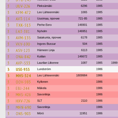
3
UUV-226
Pieksämäki
6296
1985
3
KFM-472
Leo Lähteenmäki
1065
1985
3
AVT-114
Uusimaa, прочие
721-85
1985
3
TXK-513
Perhe Eero
146901
1985
3
EAT-381
Nyholm
146951
1985
3
AVM-135
Satakunta, прочие
6178
1985
3
VKV-690
Ingves Bussar
504
1985
3
ASV-123
Hämeen Linja
6113
1985
3
ONA-842
Kutilan
146672
1985
3
AVP-533
Laurilan Liikenne
1087
1985
1999
3
USE-953
Lundström
1986
3
MHS-324
Leo Lähteenmäki
1809984
1986
3
OOV-593
Kyllonen
1986
3
EBJ-244
Mäkela
1986
3
MHS-426
Savonlinja
1986
3
HXV-726
SLT
2110
1986
3
MHN-690
Savonlinja
1986
3
ONS-903
Mörö
11951
1986