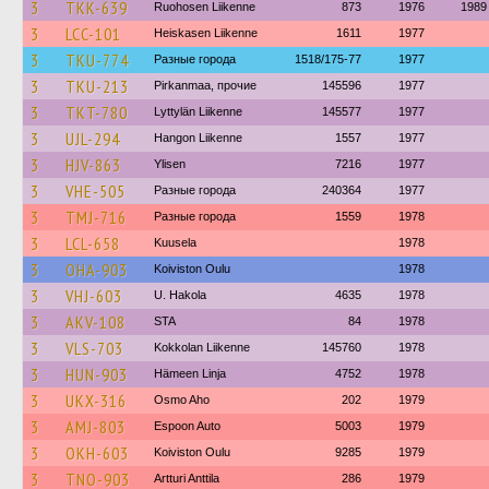
3
TKK-639
Ruohosen Liikenne
873
1976
1989
3
LCC-101
Heiskasen Liikenne
1611
1977
3
TKU-774
Разные города
1518/175-77
1977
3
TKU-213
Pirkanmaa, прочие
145596
1977
3
TKT-780
Lyttylän Liikenne
145577
1977
3
UJL-294
Hangon Liikenne
1557
1977
3
HJV-863
Ylisen
7216
1977
3
VHE-505
Разные города
240364
1977
3
TMJ-716
Разные города
1559
1978
3
LCL-658
Kuusela
1978
3
OHA-903
Koiviston Oulu
1978
3
VHJ-603
U. Hakola
4635
1978
3
AKV-108
STA
84
1978
3
VLS-703
Kokkolan Liikenne
145760
1978
3
HUN-903
Hämeen Linja
4752
1978
3
UKX-316
Osmo Aho
202
1979
3
AMJ-803
Espoon Auto
5003
1979
3
OKH-603
Koiviston Oulu
9285
1979
3
TNO-903
Artturi Anttila
286
1979