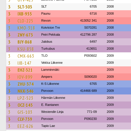
3
SLT-503
SLT
6705
2008
3
IXB-955
Paunu
6716
2008
3
CLO-225
Revon
413052 341
2008
3
KMO-318
Koiviston Tre
S070281
2008
3
ZNY-673
Petri Pekkala
412796 287
2008
3
BJY-868
Jalobus
6497
2008
3
KSU-858
Turkubus
413651
2008
3
CMX-663
TLO
P093602
2009
3
IJB-147
Vekka Liikenne
2009
3
EHZ-321
Lamminmäki
2009
3
IOV-899
Ampers
S090020
2009
3
ZHU-374
K-S Liikenne
6765
2009
3
NKK-546
Porvoon
414466 689
2009
3
LPZ-523
Härmän Liikenne
2009
3
OCZ-145
E. Rantanen
2009
3
GIS-103
Westendin Linja
771-09
2009
3
CLV-759
Porvoon
P090230
2009
3
EEZ-626
Tapio Lae
2009