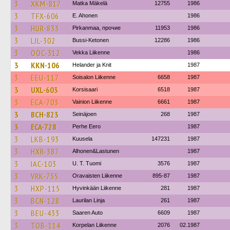
3
XKM-817
Matka Mäkelä
12755
1986
3
TFX-606
E. Ahonen
1986
3
HUR-833
Pirkanmaa, прочие
11953
1986
3
LJL-302
Bussi-Ketonen
12286
1986
3
OOC-312
Vekka Liikenne
1986
3
KKN-106
Helander ja Knit
1987
3
EEU-117
Soisalon Liikenne
6658
1987
3
UXL-603
Korsisaari
6518
1987
3
ECA-703
Vainion Liikenne
6661
1987
3
BCH-823
Seinäjoen
268
1987
3
ECA-728
Perhe Eero
1987
3
LKB-193
Kuusela
147231
1987
3
HXR-387
Alhonen&Lastunen
1987
3
IAC-103
U. T. Tuomi
3576
1987
3
VRK-755
Oravaisten Liikenne
895-87
1987
3
HXP-115
Hyvinkään Liikenne
281
1987
3
BCN-128
Laurilan Linja
261
1987
3
BEU-433
Saaren Auto
6609
1987
3
TOB-114
Korpelan Liikenne
2076
02.1987