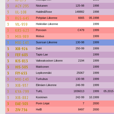
3
ACY-295
Niskanen
125-98
1998
3
IJL-108
Haldin&Rose
148882
1998
3
RGS-645
Pohjolan Liikenne
6665
05.1998
3
VIL-959
Heikkilän Liikenne
1999
3
KRS-623
Porvoon
C479
1999
3
MIX-989
Mobus
1999
3
MXI-143
Suorsan Liikenne
130-98
1999
3
XIB-926
Dahl
250-99
1999
3
FEF-603
Tapio Lae
1999
3
KIS-813
Valkeakosken Liikenn
2194
1999
3
HIS-305
Makkonen
1999
3
FIY-653
Lepikonmäki
25067
1999
3
MXI-143
Turkubus
130-98
1999
3
XIB-937
Elimäen Liikenne
246-99
1999
3
KYA-799
TuKL
1836013
1999
05.2015
3
XIB-882
Koskinen
242-99
10.1999
3
EAE-503
Porin Linjat
7
2000
3
ZIV-756
HelB
8497
2000