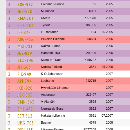
3
SXG-982
Liikenne Vuorela
95
2005
3
JGB-820
Muurinen
6081
2005
3
KMA-203
Kivistö
P057370
2005
3
HTF-603
Jyrkilä
985-05
2005
3
ISI-847
E. Rantanen
164
06.2005
3
ABG-763
Pekolan Liikenne
50654
2006
3
MKI-711
Raimo Luoma
2006
3
JGZ-839
Hämeen Linja
209-06
2006
3
ZLO-196
Kainuun Tilaus
P058702
2006
3
JJT-303
Nobina Finland
3661
06.2006
3
FIC-949
K-O Johansson
2007
3
API-794
Lauhamo
242715
2007
3
IXB-920
Hyvinkään Liikenne
2007
3
JGX-803
Andersson
227-07
2007
3
GMN-663
V. Alamäki
3598
2007
3
SMJ-472
Norrgårds Buss
3822
2007
3
EET 612
Hakalan Liikenne
3661
07.2007
3
UBG-703
Busmo
4379
2008
3
OYV-415
Liikenne-Pasma
P077208
2008