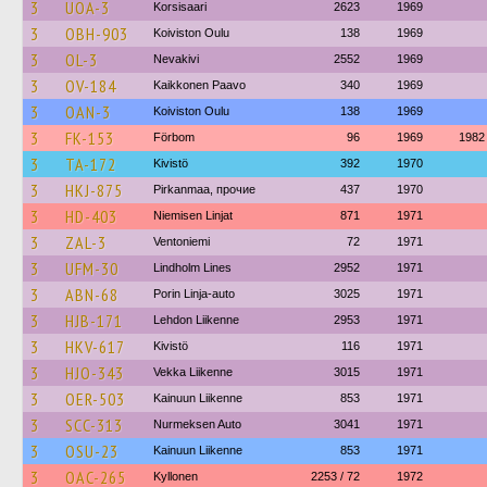
3
UOA-3
Korsisaari
2623
1969
3
OBH-903
Koiviston Oulu
138
1969
3
OL-3
Nevakivi
2552
1969
3
OV-184
Kaikkonen Paavo
340
1969
3
OAN-3
Koiviston Oulu
138
1969
3
FK-153
Förbom
96
1969
1982
3
TA-172
Kivistö
392
1970
3
HKJ-875
Pirkanmaa, прочие
437
1970
3
HD-403
Niemisen Linjat
871
1971
3
ZAL-3
Ventoniemi
72
1971
3
UFM-30
Lindholm Lines
2952
1971
3
ABN-68
Porin Linja-auto
3025
1971
3
HJB-171
Lehdon Liikenne
2953
1971
3
HKV-617
Kivistö
116
1971
3
HJO-343
Vekka Liikenne
3015
1971
3
OER-503
Kainuun Liikenne
853
1971
3
SCC-313
Nurmeksen Auto
3041
1971
3
OSU-23
Kainuun Liikenne
853
1971
3
OAC-265
Kyllonen
2253 / 72
1972