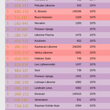
3
HCN-213
Pekolan Liikenne
503
1974
3
KBK-130
E. Ahonen
145336
1975
3
TJL-242
Bussi-Ketonen
1329
1975
3
LAU-945
Nevakivi
1283
1975
3
TJB-903
Разные города
1975
3
LBK-747
Liikenne-Pasma
1476
1975
3
UCU-353
Koskinen
652
1975
3
VMJ-352
Kauhavan Liikenne
240255
1976
3
HTE-153
Vekka Liikenne
4291
1976
3
HUO-935
Hellsten Soini
749
1976
3
RCH-838
Leo Lähteenmäki
1437
1976
3
RBU-107
Suni
739
1976
3
OCU-593
Разные города
1401
1976
3
UHE-190
Loimaan Liikenne
4382
1976
3
UHE-190
Lindholm Lines
4382
1976
3
UHH-222
Keravan
145410
1976
3
HJB-163
Ventoniemi
831
1976
3
TUA-102
Rauman Kohde-Auto
4394
1976