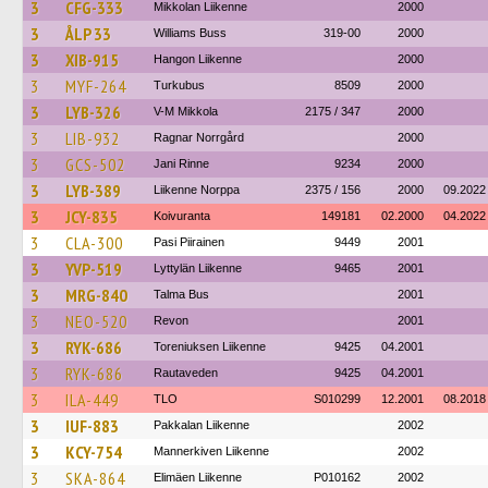
3
CFG-333
Mikkolan Liikenne
2000
3
ÅLP 33
Williams Buss
319-00
2000
3
XIB-915
Hangon Liikenne
2000
3
MYF-264
Turkubus
8509
2000
3
LYB-326
V-M Mikkola
2175 / 347
2000
3
LIB-932
Ragnar Norrgård
2000
3
GCS-502
Jani Rinne
9234
2000
3
LYB-389
Liikenne Norppa
2375 / 156
2000
09.2022
3
JCY-835
Koivuranta
149181
02.2000
04.2022
3
CLA-300
Pasi Piirainen
9449
2001
3
YVP-519
Lyttylän Liikenne
9465
2001
3
MRG-840
Talma Bus
2001
3
NEO-520
Revon
2001
3
RYK-686
Toreniuksen Liikenne
9425
04.2001
3
RYK-686
Rautaveden
9425
04.2001
3
ILA-449
TLO
S010299
12.2001
08.2018
3
IUF-883
Pakkalan Liikenne
2002
3
KCY-754
Mannerkiven Liikenne
2002
3
SKA-864
Elimäen Liikenne
P010162
2002