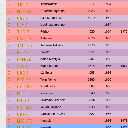
3
TRU-3
Artturi Anttila
217
1964
3
MD-783
Uusimaa, прочие
1626
1964
3
UGL-3
Разные города
3970
1964
3
UCV-3
Uusimaa, прочие
1964
3
TOO-3
Förbom
530
1964
1973
3
UGE-10
Kyllonen
1676
1965
3
TCL-323
Jussilan Autoliike
1776
1965
3
HK-552
Tokee
521
1965
3
HVM-76
Anton Mäntylä
301
1965
3
AUG-3
Espoon Auto
1678
1965
1981
3
UDG-3
Lähilinjat
263
1966
3
BEK-23
Toimi Vento
1966
1966
3
OOH-83
Nuolikoski
367
1966
3
IBL-15
Niinivuori
540
1966
3
IFT-30
Mikkolan Liikenne
824
1966
3
HAH-10
Vekka Liikenne
548
1966
3
OPX-5
Kaikkonen Paavo
827
1966
3
LBX-176
Kuusela
1966
1978
3
LHH-25
Kuusela
1966
1978