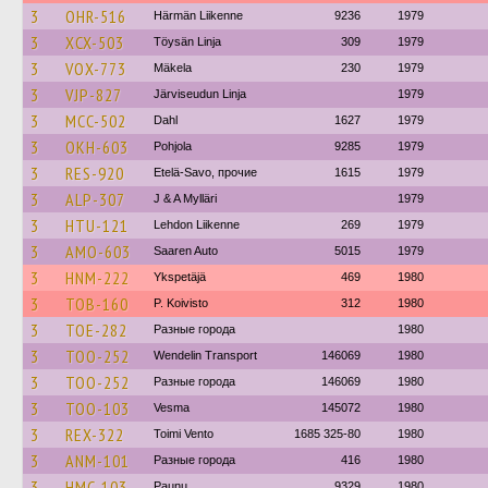
3
OHR-516
Härmän Liikenne
9236
1979
3
XCX-503
Töysän Linja
309
1979
3
VOX-773
Mäkela
230
1979
3
VJP-827
Järviseudun Linja
1979
3
MCC-502
Dahl
1627
1979
3
OKH-603
Pohjola
9285
1979
3
RES-920
Etelä-Savo, прочие
1615
1979
3
ALP-307
J & A Mylläri
1979
3
HTU-121
Lehdon Liikenne
269
1979
3
AMO-603
Saaren Auto
5015
1979
3
HNM-222
Ykspetäjä
469
1980
3
TOB-160
P. Koivisto
312
1980
3
TOE-282
Разные города
1980
3
TOO-252
Wendelin Transport
146069
1980
3
TOO-252
Разные города
146069
1980
3
TOO-103
Vesma
145072
1980
3
REX-322
Toimi Vento
1685 325-80
1980
3
ANM-101
Разные города
416
1980
3
HMC-103
Paunu
9329
1980