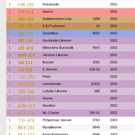
3
FJM-295
Rukahuolto
2002
3
CFP-616
Arpeco
2002
3
NEV-443
Anjalankosken Linja
1368
2002
3
AHI-359
S & P Lehtonen
22
2002
3
CHJ-211
Sundellbus
9555
2002
3
VBI-198
Hyvinkään Liikenne
2002
3
LEF-470
Wikströms Busstrafik
9547
2002
3
MMF-829
Järvisen Liikenne
2002
3
SAI-111
Bussari
1091
2002
3
CFJ-911
E. Ahonen
528-02
2002
3
TYO-593
Pekki
2002
3
RBY-663
Lamminmäki
22420
2002
3
VXR-246
Lyttylän Liikenne
585
2002
3
GEX-112
Vesma
2002
3
AZN-712
Nevakivi
2002
3
NEX-356
ML-Charter
395-01
2002
3
TSF-478
Pohjanmaa, прочие
9763
2003
3
NKY-231
Mynäliikenne
9840
2003
3
RKZ-102
Keski-Pohjanmaa
9598
2003