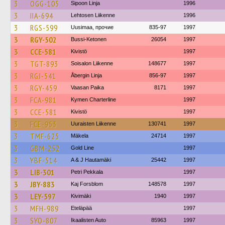
3
OGG-105
Sipoon Linja
1996
3
IIA-694
Lehtosen Liikenne
1996
3
RGS-599
Uusimaa, прочие
835-97
1997
3
RGY-502
Bussi-Ketonen
26054
1997
3
CCE-581
Kivistö
1997
3
TGT-893
Soisalon Liikenne
148677
1997
3
RGJ-541
Åbergin Linja
856-97
1997
3
RGY-459
Vaasan Paika
8171
1997
3
FCA-981
Kymen Charterline
1997
3
CCE-581
Kivistö
1997
3
FCE-953
Uuraisten Liikenne
130741
1997
3
TMF-625
Mäkela
24714
1997
3
GBM-252
Gold Line
1997
3
YBF-514
A & J Hautamäki
25442
1997
3
LIB-301
Petri Pekkala
1997
3
JBY-883
Kaj Forsblom
148578
1997
3
LEY-597
Kivimäki
1940
1997
3
MFH-989
Eteläpää
1997
3
SYO-807
Ikaalisten Auto
85963
1997