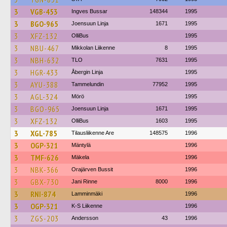
3
VGB-453
Ingves Bussar
148344
1995
3
BGO-965
Joensuun Linja
1671
1995
3
XFZ-132
OlliBus
1995
3
NBU-467
Mikkolan Liikenne
8
1995
3
NBH-632
TLO
7631
1995
3
HGR-433
Åbergin Linja
1995
3
AYU-388
Tammelundin
77952
1995
3
AGL-324
Mörö
1995
3
BGO-965
Joensuun Linja
1671
1995
3
XFZ-132
OlliBus
1603
1995
3
XGL-785
Tilausliikenne Are
148575
1996
3
OGP-321
Mäntylä
1996
3
TMF-626
Mäkela
1996
3
NBK-366
Orajärven Bussit
1996
3
GBX-730
Jani Rinne
8000
1996
3
RNI-874
Lamminmäki
1996
3
OGP-321
K-S Liikenne
1996
3
ZGS-203
Andersson
43
1996