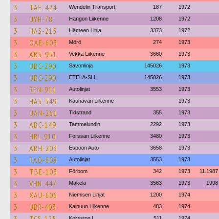
3
TAE-424
Wendelin Transport
187
1972
3
UYH-78
Hangon Liikenne
1208
1972
3
HAS-215
Hämeen Linja
3373
1972
3
OAE-603
Mörö
274
1973
3
ABS-951
Vekka Liikenne
3660
1973
3
UBC-290
Savonlinja
145026
1973
3
UBC-290
ETELA-SLL
145026
1973
3
REN-911
Autolinjat
3553
1973
3
HAS-549
Kauhavan Liikenne
1973
3
UAN-261
Tidstrand
355
1973
3
ABC-149
Tammelundin
2292
1973
3
HBL-910
Forssan Liikenne
3480
1973
3
ABH-203
Espoon Auto
3658
1973
3
RAO-808
Autolinjat
3553
1973
3
TBE-103
Förbom
342
1973
11.1987
3
VHN-447
Mäkela
3563
1973
1998
3
XAU-606
Niemisen Linjat
1200
1974
3
UBR-403
Kainuun Liikenne
483
1974
3
TCS-125
Koiviston L
511
1974