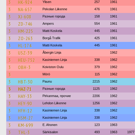
3
HK-924
Ylisen
257
1961
3
NA-657
Pekolan Liikenne
476
1961
3
XJ-608
Разные города
158
1961
3
ZD-746
Ampers
554
1961
3
HM-225
Matti Koskela
445
1961
3
ZO-263
Borgå Trafik
425
1961
3
HL-174
Matti Koskela
445
1961
3
USZ-39
Åbergin Linja
1962
3
HEU-752
Kasiniemen Linja
338
1962
3
OBH-3
Koiviston Oulu
379
1962
3
Mörö
115
1962
3
HBT-30
Paunu
2215
1962
3
HAZ-71
Разные города
1125
1962
3
HAY-33
Pirkanmaa, прочие
2206
1962
3
HEY-90
Lehdon Liikenne
1256
1962
3
HFH-12
Kasiniemen Linja
338
1962
3
HSM-27
Kasiniemen Linja
338
1962
3
KM-699
E. Ahonen
123
1963
3
THL-3
Särkisalon
493
1963
1977