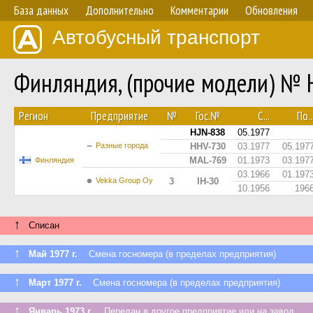
База данных
Дополнительно
Комментарии
Обновления
Автобусный транспорт
Финляндия, (прочие модели) № 
Регион
Предприятие
№
Гос.№
С...
По..
HJN-838
05.1977
Разные города
HHV-730
03.1977
05.197
MAL-769
01.1973
03.197
Финляндия
03.1966
01.197
Vekka Group Oy
3
IH-30
10.1956
196
↑
Списан
↑
Май 1977 г.
Смена госномера (в пределах предприятия)
↑
Март 1977 г.
Смена госномера (в пределах предприятия)
↑
Январь 1973 г.
Передан в другое предприятие или на завод