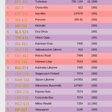
3
BFC-491
Turkubus
795 / 104
01.1990
3
JGC-3
Osmo Aho
922
1991
3
KYF-991
Into Alén
147678
1991
3
JBA-621
Porvoon
345-91
1991
3
JAE-711
Kivimäki
1991
3
XLS-523
Esa Oksa
1991
3
TYP-651
Vihtori Ojala
1991
3
JBA-862
Koiviston Oulu
7405
1991
3
HFU-393
Valkeakosken Liikenn
919
1991
3
FAS-462
Reissu Ruoti
7499
1992
3
IYN-566
Hämeen Linja
7543
1992
3
BGE-574
Kokkolan Liikenne
7489
1992
3
CBH-226
Stagecoach Finland
7574
1992
3
NAM-366
Sipoon Liikenne
147950
1992
3
UFO-400
Wikströms Busstrafik
147907
1992
3
CBH-226
Espoon Auto
7574
1992
3
CBH-226
Concordia Bus
7574
1992
3
MGZ-621
Mikko Rindell
7254
12.1992
3
VIP-817
Viitasaaren
2196
1993