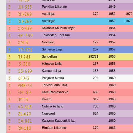
3
UH-533
Pukkilan Liikenne
1949
3
RH-269
Autolinjat
372
1952
1972
3
RH-269
Autolinjat
1952
1972
3
OR-439
Kajaanin Kaupunkilinjat
1954
3
HM-599
Jokioisten-Forssan
1954
3
OM-3
Nevakivi
127
1957
3
TP-931
Someron Linja
207
1957
3
TJ-241
Sundellbus
292/71
1958
3
IS-380
Hämeen Linja
187
1958
3
OS-699
Kainuun Linja
187
1958
3
KFD-3
Pohjolan Matka
294
1960
3
VMR-74
Järviseudun Linja
1960
3
EFC-89
Kalle Rantasärkkä
686
1960
3
IPT-3
Kivistö
312
1960
3
AÄ-813
Nobina Finland
758
1960
3
ZL-620
Norrgård
824
1960
3
OÄ-881
Kajaanin Kaupunkilinjat
1960
3
RX-110
Elimäen Liikenne
379
1961