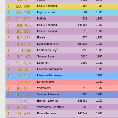
3
KEO-900
Разные города
1186
1981
3
VKV-690
Ingves Bussar
504
1981
3
VLR-493
Mäkela
529
1981
3
UMP-833
Разные города
146168
1981
3
UUV-803
Разные города
15
1981
3
UNS-451
Rajala
574
1981
3
HOJ-470
Kasiniemen Linja
192826
1981
3
TPN-106
Päntäneen Linjat
5398
1981
3
UNC-103
Sukulan Linja
5418
1981
3
MCR-904
Kosonen
1802
1981
3
EBL-914
Liikenne-Tamminen
1981
3
EAC-844
Liikenne-Tamminen
1981
3
TSM-939
Liikenne Joki
1982
3
UPL-113
Ventoniemi
712
1982
3
UPM-703
Vantaan Liikenne
688
1982
3
TSA-400
Elimäen Liikenne
146489
1982
3
UOT-800
Wikströms Busstrafik
680
1982
3
EKN-683
Bussi-Ketonen
146347
1982