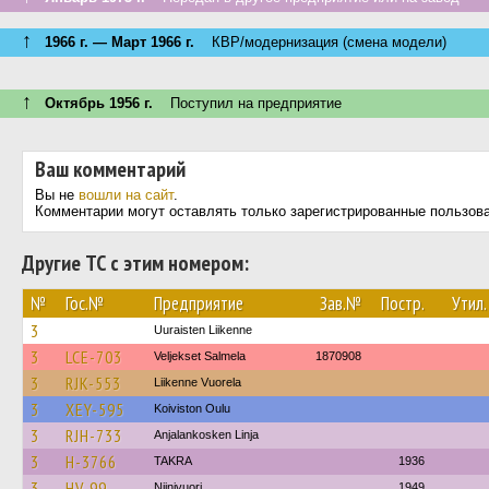
↑
1966 г. — Март 1966 г.
КВР/модернизация (смена модели)
↑
Октябрь 1956 г.
Поступил на предприятие
Ваш комментарий
Вы не
вошли на сайт
.
Комментарии могут оставлять только зарегистрированные пользов
Другие ТС с этим номером:
№
Гос.№
Предприятие
Зав.№
Постр.
Утил.
3
Uuraisten Liikenne
3
LCE-703
Veljekset Salmela
1870908
3
RJK-553
Liikenne Vuorela
3
XEY-595
Koiviston Oulu
3
RJH-733
Anjalankosken Linja
3
H-3766
TAKRA
1936
3
HV-99
Niinivuori
1949