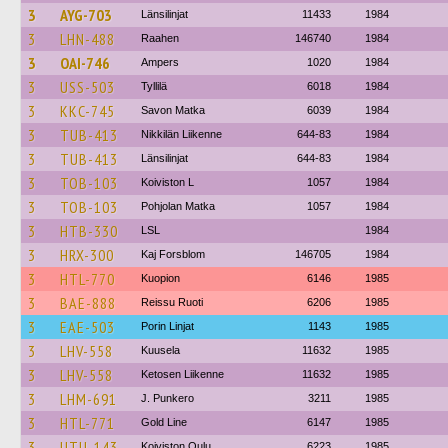
3
AYG-703
Länsilinjat
11433
1984
3
LHN-488
Raahen
146740
1984
3
OAI-746
Ampers
1020
1984
3
USS-503
Tyllilä
6018
1984
3
KKC-745
Savon Matka
6039
1984
3
TUB-413
Nikkilän Liikenne
644-83
1984
3
TUB-413
Länsilinjat
644-83
1984
3
TOB-103
Koiviston L
1057
1984
3
TOB-103
Pohjolan Matka
1057
1984
3
HTB-330
LSL
1984
3
HRX-300
Kaj Forsblom
146705
1984
3
HTL-770
Kuopion
6146
1985
3
BAE-888
Reissu Ruoti
6206
1985
3
EAE-503
Porin Linjat
1143
1985
3
LHV-558
Kuusela
11632
1985
3
LHV-558
Ketosen Liikenne
11632
1985
3
LHM-691
J. Punkero
3211
1985
3
HTL-771
Gold Line
6147
1985
3
UTU-143
Koiviston Oulu
6223
1985