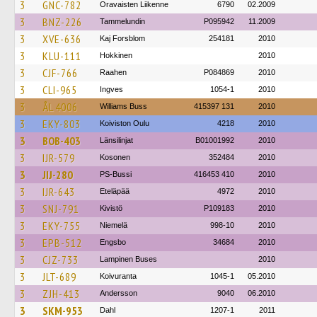
3
GNC-782
Oravaisten Liikenne
6790
02.2009
3
BNZ-226
Tammelundin
P095942
11.2009
3
XVE-636
Kaj Forsblom
254181
2010
3
KLU-111
Hokkinen
2010
3
CJF-766
Raahen
P084869
2010
3
CLI-965
Ingves
1054-1
2010
3
ÅL 4006
Williams Buss
415397 131
2010
3
EKY-803
Koiviston Oulu
4218
2010
3
BOB-403
Länsilinjat
B01001992
2010
3
IJR-579
Kosonen
352484
2010
3
JIJ-280
PS-Bussi
416453 410
2010
3
IJR-643
Eteläpää
4972
2010
3
SNJ-791
Kivistö
P109183
2010
3
EKY-755
Niemelä
998-10
2010
3
EPB-512
Engsbo
34684
2010
3
CJZ-733
Lampinen Buses
2010
3
JLT-689
Koivuranta
1045-1
05.2010
3
ZJH-413
Andersson
9040
06.2010
3
SKM-953
Dahl
1207-1
2011