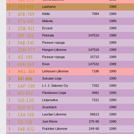
3
SYO-803
Lauhamo
1989
3
AFB-789
Kittilä
7084
1989
3
VTV-303
Mäkela
1989
3
OSB-921
Ervasti
1989
3
VBF-286
Pekkala
147510
1989
3
FAB-341
Разные города
1989
3
ZEM-373
Hangon Liikenne
147516
1989
3
IEE-393
Разные города
15715
1989
3
EKK-163
Enon
147532
1989
3
MKC-488
Lehtosen Liikenne
7186
1990
3
UFI-806
Sukulan Linja
1990
3
GAP-590
L-l. J. Salonen Oy
7262
1990
3
AFJ-652
Päntäneen Linjat
4681
1990
3
SJO-120
Linjamatka
7151
1990
3
KLO-471
Svanbäck
1990
3
CAA-188
Laurilan Liikenne
59613
1990
3
SJL-726
Jani Rinne
275-90
1990
3
FAB-822
Pukkilan Liikenne
249-90
1990