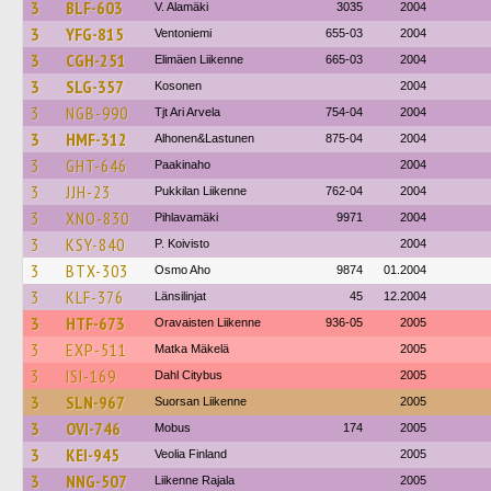
3
BLF-603
V. Alamäki
3035
2004
3
YFG-815
Ventoniemi
655-03
2004
3
CGH-251
Elimäen Liikenne
665-03
2004
3
SLG-357
Kosonen
2004
3
NGB-990
Tjt Ari Arvela
754-04
2004
3
HMF-312
Alhonen&Lastunen
875-04
2004
3
GHT-646
Paakinaho
2004
3
JJH-23
Pukkilan Liikenne
762-04
2004
3
XNO-830
Pihlavamäki
9971
2004
3
KSY-840
P. Koivisto
2004
3
BTX-303
Osmo Aho
9874
01.2004
3
KLF-376
Länsilinjat
45
12.2004
3
HTF-673
Oravaisten Liikenne
936-05
2005
3
EXP-511
Matka Mäkelä
2005
3
ISI-169
Dahl Citybus
2005
3
SLN-967
Suorsan Liikenne
2005
3
OVI-746
Mobus
174
2005
3
KEI-945
Veolia Finland
2005
3
NNG-507
Liikenne Rajala
2005