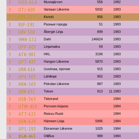
3
HOO-614
Mustajärven
556
1982
3
UTJ-603
Vantaan Liikenne
5932
1983
3
HRK-515
Kivistö
856
1983
3
RJP-191
Разные города
51
1983
3
URV-300
Åbergin Linja
899
1983
3
VMH-172
Dahl
146624
1983
3
UPP-803
Linjamatka
59
1983
3
ATK-981
HKL
3196
1983
3
UPT-433
Hangon Liikenne
5870
1983
3
URR-616
Uusimaa, прочие
915
1983
3
UPS-303
Lähilinjat
902
1983
3
HRN-503
Pekolan Liikenne
887
1983
3
URR-831
Tokee
913
11.1983
3
USB-363
Tidstrand
1984
3
UTM-410
Porvoon kirjasto
1984
3
ATT-622
Reissu Ruoti
1984
3
USN-629
Hämeen Linja
5995
1984
3
UPS-293
Elorannan Liikenne
1025
1984
3
BGN-465
OlliBus
989
1984