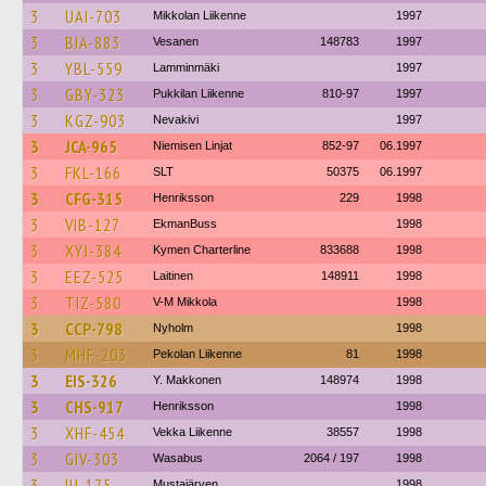
3
UAI-703
Mikkolan Liikenne
1997
3
BIA-883
Vesanen
148783
1997
3
YBL-559
Lamminmäki
1997
3
GBY-323
Pukkilan Liikenne
810-97
1997
3
KGZ-903
Nevakivi
1997
3
JCA-965
Niemisen Linjat
852-97
06.1997
3
FKL-166
SLT
50375
06.1997
3
CFG-315
Henriksson
229
1998
3
VIB-127
EkmanBuss
1998
3
XYJ-384
Kymen Charterline
833688
1998
3
EEZ-525
Laitinen
148911
1998
3
TIZ-580
V-M Mikkola
1998
3
CCP-798
Nyholm
1998
3
MHF-203
Pekolan Liikenne
81
1998
3
EIS-326
Y. Makkonen
148974
1998
3
CHS-917
Henriksson
1998
3
XHF-454
Vekka Liikenne
38557
1998
3
GIV-303
Wasabus
2064 / 197
1998
3
IIJ-175
Mustajärven
1998