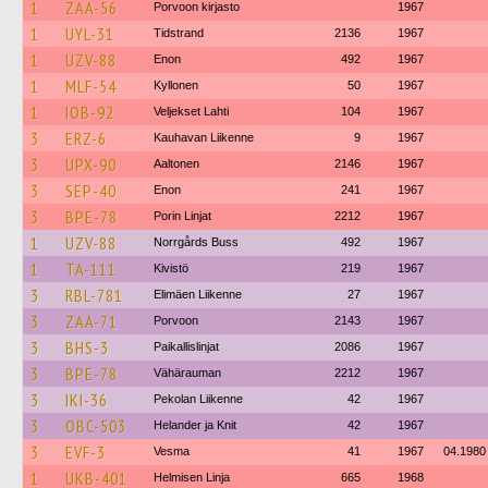
1
ZAA-56
Porvoon kirjasto
1967
1
UYL-31
Tidstrand
2136
1967
1
UZV-88
Enon
492
1967
1
MLF-54
Kyllonen
50
1967
1
IOB-92
Veljekset Lahti
104
1967
3
ERZ-6
Kauhavan Liikenne
9
1967
3
UPX-90
Aaltonen
2146
1967
3
SEP-40
Enon
241
1967
3
BPE-78
Porin Linjat
2212
1967
1
UZV-88
Norrgårds Buss
492
1967
1
TA-111
Kivistö
219
1967
3
RBL-781
Elimäen Liikenne
27
1967
3
ZAA-71
Porvoon
2143
1967
3
BHS-3
Paikallislinjat
2086
1967
3
BPE-78
Vähärauman
2212
1967
3
IKI-36
Pekolan Liikenne
42
1967
3
OBC-503
Helander ja Knit
42
1967
3
EVF-3
Vesma
41
1967
04.1980
1
UKB-401
Helmisen Linja
665
1968