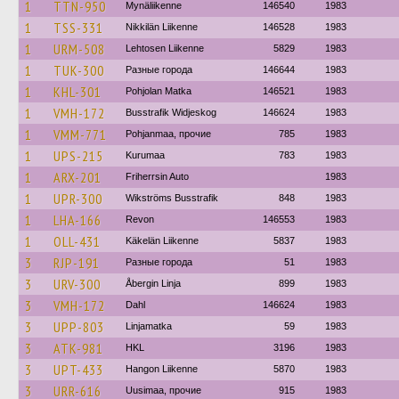
1
TTN-950
Mynäliikenne
146540
1983
1
TSS-331
Nikkilän Liikenne
146528
1983
1
URM-508
Lehtosen Liikenne
5829
1983
1
TUK-300
Разные города
146644
1983
1
KHL-301
Pohjolan Matka
146521
1983
1
VMH-172
Busstrafik Widjeskog
146624
1983
1
VMM-771
Pohjanmaa, прочие
785
1983
1
UPS-215
Kurumaa
783
1983
1
ARX-201
Friherrsin Auto
1983
1
UPR-300
Wikströms Busstrafik
848
1983
1
LHA-166
Revon
146553
1983
1
OLL-431
Käkelän Liikenne
5837
1983
3
RJP-191
Разные города
51
1983
3
URV-300
Åbergin Linja
899
1983
3
VMH-172
Dahl
146624
1983
3
UPP-803
Linjamatka
59
1983
3
ATK-981
HKL
3196
1983
3
UPT-433
Hangon Liikenne
5870
1983
3
URR-616
Uusimaa, прочие
915
1983