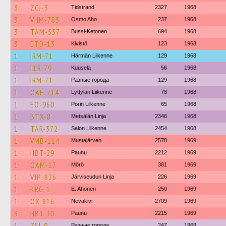
3
ZCJ-3
Tidstrand
2327
1968
3
VHM-783
Osmo Aho
237
1968
3
TAM-537
Bussi-Ketonen
694
1968
3
ETD-13
Kivistö
123
1968
1
IRM-71
Härmän Liikenne
129
1968
1
LLR-79
Kuusela
56
1968
1
IRM-71
Разные города
129
1968
1
OAE-714
Lyttylän Liikenne
78
1968
1
EO-960
Porin Liikenne
65
1968
1
BTX-8
Metsälän Linja
2346
1968
1
TAR-372
Salon Liikenne
2454
1968
1
VMB-114
Mustajärven
2578
1969
1
HBT-29
Paunu
2212
1969
1
OAM-17
Mörö
381
1969
1
VJP-826
Järviseudun Linja
226
1969
1
KRG-1
E. Ahonen
250
1969
1
OX-816
Nevakivi
2709
1969
3
HBT-30
Paunu
2215
1969
1
ZSI-9
Разные города
247
1969