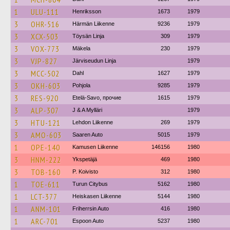
1
ULU-111
Henriksson
1673
1979
3
OHR-516
Härmän Liikenne
9236
1979
3
XCX-503
Töysän Linja
309
1979
3
VOX-773
Mäkela
230
1979
3
VJP-827
Järviseudun Linja
1979
3
MCC-502
Dahl
1627
1979
3
OKH-603
Pohjola
9285
1979
3
RES-920
Etelä-Savo, прочие
1615
1979
3
ALP-307
J & A Mylläri
1979
3
HTU-121
Lehdon Liikenne
269
1979
3
AMO-603
Saaren Auto
5015
1979
1
OPE-140
Kamusen Liikenne
146156
1980
3
HNM-222
Ykspetäjä
469
1980
3
TOB-160
P. Koivisto
312
1980
1
TOE-611
Turun Citybus
5162
1980
1
LCT-377
Heiskasen Liikenne
5144
1980
1
ANM-101
Friherrsin Auto
416
1980
1
ARC-701
Espoon Auto
5237
1980