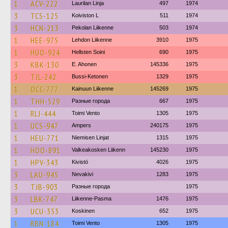
1
ACV-222
Laurilan Linja
497
1974
3
TCS-125
Koiviston L
511
1974
3
HCN-213
Pekolan Liikenne
503
1974
1
HEE-975
Lehdon Liikenne
3910
1975
1
HUO-924
Hellsten Soini
690
1975
3
KBK-130
E. Ahonen
145336
1975
3
TJL-242
Bussi-Ketonen
1329
1975
1
OCC-777
Kainuun Liikenne
145269
1975
1
THH-529
Разные города
667
1975
1
RLJ-444
Toimi Vento
1305
1975
1
UCS-947
Ampers
240175
1975
1
HEU-771
Niemisen Linjat
1315
1975
1
HOO-891
Valkeakosken Liikenn
145230
1975
1
HPV-343
Kivistö
4026
1975
3
LAU-945
Nevakivi
1283
1975
3
TJB-903
Разные города
1975
3
LBK-747
Liikenne-Pasma
1476
1975
3
UCU-353
Koskinen
652
1975
1
RBN-184
Toimi Vento
1305
1975