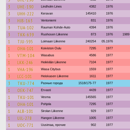
3
UHE-190
Lindholm Lines
4382
1976
3
UHH-222
Keravan
145410
1976
3
HJB-163
Ventoniemi
831
1976
3
TUA-102
Rauman Kohde-Auto
4394
1976
3
TKK-639
Ruohosen Liikenne
873
1976
1989
1
TJU-595
Loimaan Liikenne
240254
05.1976
1
OHA-101
Koiviston Oulu
7295
1977
1
VTM-104
Wasabus
4586
1977
1
LKK-246
Heikkilän Liikenne
7104
1977
1
VHA-196
Wasa Citybus
1559
1977
3
LCC-101
Heiskasen Liikenne
1611
1977
3
TKU-774
Разные города
1518/175-77
1977
1
OEK-747
Ervasti
4439
1977
1
TKU-101
Vesma
145565
1977
1
OHA-101
Pohjola
7295
1977
1
ALB-101
Sirolan Liikenne
929
1977
1
UJL-278
Hangon Liikenne
1005
1977
1
UOC-771
Uusimaa, прочие
902
1977