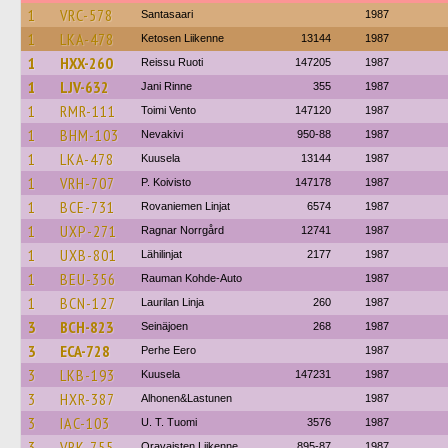
1
VRC-578
Santasaari
1987
1
LKA-478
Ketosen Liikenne
13144
1987
1
HXX-260
Reissu Ruoti
147205
1987
1
LJV-632
Jani Rinne
355
1987
1
RMR-111
Toimi Vento
147120
1987
1
BHM-103
Nevakivi
950-88
1987
1
LKA-478
Kuusela
13144
1987
1
VRH-707
P. Koivisto
147178
1987
1
BCE-731
Rovaniemen Linjat
6574
1987
1
UXP-271
Ragnar Norrgård
12741
1987
1
UXB-801
Lähilinjat
2177
1987
1
BEU-356
Rauman Kohde-Auto
1987
1
BCN-127
Laurilan Linja
260
1987
3
BCH-823
Seinäjoen
268
1987
3
ECA-728
Perhe Eero
1987
3
LKB-193
Kuusela
147231
1987
3
HXR-387
Alhonen&Lastunen
1987
3
IAC-103
U. T. Tuomi
3576
1987
3
VRK-755
Oravaisten Liikenne
895-87
1987