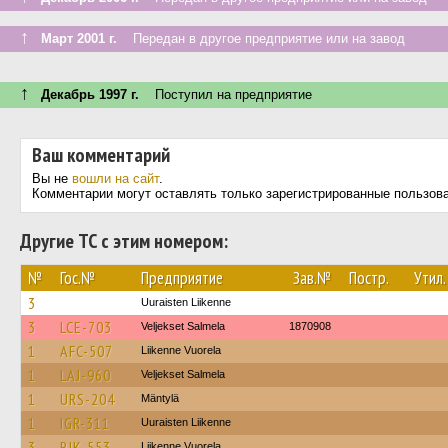
↑
Март 2001 г.
Передан в другое предприятие или на завод
↑
Декабрь 1997 г.
Поступил на предприятие
Ваш комментарий
Вы не
вошли на сайт
.
Комментарии могут оставлять только зарегистрированные пользов
Другие ТС с этим номером:
№
Гос.№
Предприятие
Зав.№
Постр.
Утил.
3
Uuraisten Liikenne
3
LCE-703
Veljekset Salmela
1870908
1
AFC-507
Liikenne Vuorela
1
LAJ-960
Veljekset Salmela
1
URS-204
Mäntylä
1
IGR-311
Uuraisten Liikenne
3
RJK-553
Liikenne Vuorela