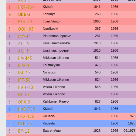
1
HCR-964
Kivistö
1841
1966
3
UDG-3
Lähilinjat
263
1966
3
BEK-23
Toimi Vento
1966
1966
3
OOH-83
Nuolikoski
367
1966
1
IAY-47
Pirkanmaa, прочие
251
1966
1
ACJ-5
Kalle Rantasärkkä
1910
1966
1
ACJ-5
Uusimaa, прочие
1910
1966
1
HV-443
Mikkolan Liikenne
514
1966
1
EPX-1
Lauttakylän
475
1966
3
IBL-15
Niinivuori
540
1966
3
IFT-30
Mikkolan Liikenne
824
1966
3
HAH-10
Vekka Liikenne
548
1966
3
IH-30
Vekka Liikenne
1966
3
OPX-5
Kaikkonen Paavo
827
1966
1
HAE-765
Kivistö
1841
1966
3
LBX-176
Kuusela
1966
1978
3
LHH-25
Kuusela
1966
1978
3
BY-12
Saaren Auto
1928
1966
09.1978