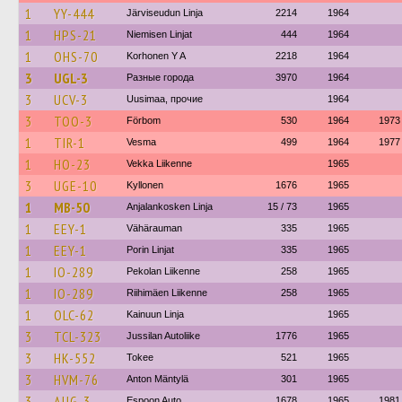
1
YY-444
Järviseudun Linja
2214
1964
1
HPS-21
Niemisen Linjat
444
1964
1
OHS-70
Korhonen Y A
2218
1964
3
UGL-3
Разные города
3970
1964
3
UCV-3
Uusimaa, прочие
1964
3
TOO-3
Förbom
530
1964
1973
1
TIR-1
Vesma
499
1964
1977
1
HO-23
Vekka Liikenne
1965
3
UGE-10
Kyllonen
1676
1965
1
MB-50
Anjalankosken Linja
15 / 73
1965
1
EEY-1
Vähärauman
335
1965
1
EEY-1
Porin Linjat
335
1965
1
IO-289
Pekolan Liikenne
258
1965
1
IO-289
Riihimäen Liikenne
258
1965
1
OLC-62
Kainuun Linja
1965
3
TCL-323
Jussilan Autoliike
1776
1965
3
HK-552
Tokee
521
1965
3
HVM-76
Anton Mäntylä
301
1965
3
AUG-3
Espoon Auto
1678
1965
1981