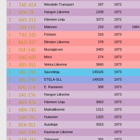
3
TAE-424
Wendelin Transport
187
1972
3
UYH-78
Hangon Liikenne
1208
1972
3
HAS-215
Hämeen Linja
3373
1972
1
TAV-133
Mäkinen
233
1972
1984
1
TBE-101
Förbom
316
1973
1
RAO-427
Elimäen Liikenne
378
1973
1
VGF-540
Mustajärven
3483
1973
3
OAE-603
Mörö
274
1973
3
ABS-951
Vekka Liikenne
3660
1973
3
UBC-290
Savonlinja
145026
1973
3
UBC-290
ETELA-SLL
145026
1973
1
KHL-274
E. Rantanen
308
1973
1
UAC-136
Hangon Liikenne
1973
1
ABS-976
Hämeen Linja
3663
1973
1
HBH-781
Matkaliikenne
1312
1973
1
UAV-701
Huttunen
1325
1973
3
REN-911
Autolinjat
3553
1973
3
HAS-549
Kauhavan Liikenne
1973
3
UAN-261
Tidstrand
355
1973