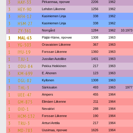
3
HAY-33
Pirkanmaa, прочие
2206
1962
3
HEY-90
Lehdon Liikenne
1256
1962
3
HFH-12
Kasiniemen Linja
338
1962
3
HSM-27
Kasiniemen Linja
338
1962
1
ZY-361
Norrgård
1284
1962
10.1973
1
MAL-63
Päijät-Häme, прочие
1308
1963
1
YG-503
Oravaisten Liikenne
367
1963
1
IYU-19
Forssan Liikenne
1360
1963
1
TJU-1
Jussilan Autoliike
1401
1963
1
ODU-84
Pekka Heikkinen
217
1963
3
KM-699
E. Ahonen
123
1963
1
OGL-82
Kyllonen
1308
1963
3
THL-3
Särkisalon
493
1963
1977
1
UEE-47
Ampers
455
1964
1
GM-875
Elimäen Liikenne
211
1964
1
OIO-1
Nevakivi
288
1964
1
HCM-132
Forssan Liikenne
190
1964
3
TRU-3
Artturi Anttila
217
1964
3
MD-783
Uusimaa, прочие
1626
1964