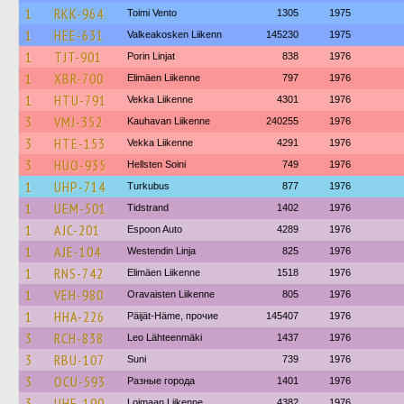
1
RKK-964
Toimi Vento
1305
1975
1
HEE-631
Valkeakosken Liikenn
145230
1975
1
TJT-901
Porin Linjat
838
1976
1
XBR-700
Elimäen Liikenne
797
1976
1
HTU-791
Vekka Liikenne
4301
1976
3
VMJ-352
Kauhavan Liikenne
240255
1976
3
HTE-153
Vekka Liikenne
4291
1976
3
HUO-935
Hellsten Soini
749
1976
1
UHP-714
Turkubus
877
1976
1
UEM-501
Tidstrand
1402
1976
1
AJC-201
Espoon Auto
4289
1976
1
AJE-104
Westendin Linja
825
1976
1
RNS-742
Elimäen Liikenne
1518
1976
1
VEH-980
Oravaisten Liikenne
805
1976
1
HHA-226
Päijät-Häme, прочие
145407
1976
3
RCH-838
Leo Lähteenmäki
1437
1976
3
RBU-107
Suni
739
1976
3
OCU-593
Разные города
1401
1976
3
UHE-190
Loimaan Liikenne
4382
1976