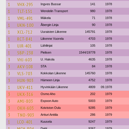
1
VHX-295
Ingves Bussar
141
1978
1
TLT-151
Wendelin Transport
980
1978
1
VML-491
Mäkela
71
1978
1
UKN-100
Åbergin Linja
90
1978
1
XCL-712
Uuraisten Liikenne
145791
1978
1
RCT-841
Liikenne Vuorela
4703
1978
1
UJR-401
Lähilinjat
105
1978
1
SBP-238
Pielisen
1544/19778
1978
3
VHJ-603
U. Hakola
4635
1978
3
AKV-108
STA
84
1978
3
VLS-703
Kokkolan Liikenne
145760
1978
3
HUN-903
Hämeen Linja
4752
1978
1
UKV-411
Hyvinkään Liikenne
4809
09.1978
3
UKX-316
Osmo Aho
202
1979
3
AMJ-803
Espoon Auto
5003
1979
3
OKH-603
Koiviston Oulu
9285
1979
3
TNO-903
Artturi Anttila
286
1979
1
LCO-401
Kuusela
9247
1979
1
MCH-804
Dahl
9267
1979