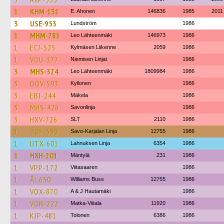
1
KHM-131
E. Ahonen
146836
1985
2011
3
USE-953
Lundström
1986
1
MHM-781
Leo Lähteenmäki
146973
1986
1
ECJ-525
Kylmäsen Liikenne
2059
1986
1
VOU-177
Niemisen Linjat
1986
3
MHS-324
Leo Lähteenmäki
1809984
1986
3
OOV-593
Kyllonen
1986
3
EBJ-244
Mäkela
1986
3
MHS-426
Savonlinja
1986
3
HXV-726
SLT
2110
1986
1
TOF-539
Savo-Karjalan Linja
12755
1986
1
UTX-601
Lahnuksen Linja
6354
1986
1
HXH-201
Mäntylä
231
1986
1
VPP-172
Viitasaaren
1986
1
ÅL 650
Williams Buss
12755
1986
1
VOX-870
A & J Hautamäki
1986
1
VON-222
Matka-Viitala
11920
1986
1
KJP-481
Tolonen
6386
1986