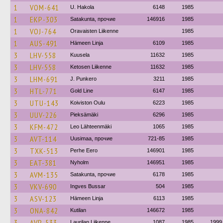
1
VOM-641
U. Hakola
6148
1985
1
EKP-303
Satakunta, прочие
146916
1985
1
VOJ-764
Oravaisten Liikenne
1985
1
AUS-491
Hämeen Linja
6109
1985
3
LHV-558
Kuusela
11632
1985
3
LHV-558
Ketosen Liikenne
11632
1985
3
LHM-691
J. Punkero
3211
1985
3
HTL-771
Gold Line
6147
1985
3
UTU-143
Koiviston Oulu
6223
1985
3
UUV-226
Pieksämäki
6296
1985
3
KFM-472
Leo Lähteenmäki
1065
1985
3
AVT-114
Uusimaa, прочие
721-85
1985
3
TXK-513
Perhe Eero
146901
1985
3
EAT-381
Nyholm
146951
1985
3
AVM-135
Satakunta, прочие
6178
1985
3
VKV-690
Ingves Bussar
504
1985
3
ASV-123
Hämeen Linja
6113
1985
3
ONA-842
Kutilan
146672
1985
3
AVP-533
Laurilan Liikenne
1087
1985
1999