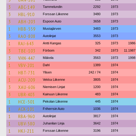
3
ABC-149
Tammelundin
2292
1973
3
HBL-910
Forssan Liikenne
3480
1973
3
ABH-203
Espoon Auto
3658
1973
1
HBB-559
Mustajärven
3483
1973
3
RAO-808
Autolinjat
3553
1973
1
RAJ-643
Antti Kangas
325
1973
1986
3
TBE-103
Förbom
342
1973
11.1987
3
VHN-447
Mäkela
3563
1973
1998
1
VBV-201
Dahl
1389
1974
1
HBT-731
Ylisen
242 / 74
1974
1
ACU-209
Vekka Liikenne
3805
1974
3
XAU-606
Niemisen Linjat
1200
1974
3
UBR-403
Kainuun Liikenne
483
1974
1
HCE-501
Pekolan Liikenne
445
1974
1
ACX-101
Friherrsin Auto
1036
1974
1
RBA-960
Autolinjat
3817
1974
1
UBV-580
Juhanilan Linja
3642
1974
1
HKJ-211
Forssan Liikenne
3196
1974