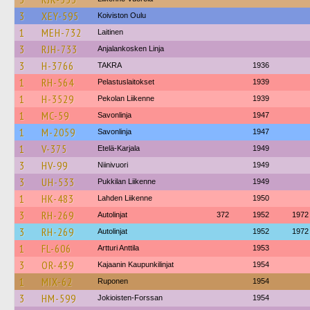
3
XEY-595
Koiviston Oulu
1
MEH-732
Laitinen
3
RJH-733
Anjalankosken Linja
3
H-3766
TAKRA
1936
1
RH-564
Pelastuslaitokset
1939
1
H-3529
Pekolan Liikenne
1939
1
MC-59
Savonlinja
1947
1
M-2059
Savonlinja
1947
1
V-375
Etelä-Karjala
1949
3
HV-99
Niinivuori
1949
3
UH-533
Pukkilan Liikenne
1949
1
HK-483
Lahden Liikenne
1950
3
RH-269
Autolinjat
372
1952
1972
3
RH-269
Autolinjat
1952
1972
1
FL-606
Artturi Anttila
1953
3
OR-439
Kajaanin Kaupunkilinjat
1954
1
MIX-62
Ruponen
1954
3
HM-599
Jokioisten-Forssan
1954