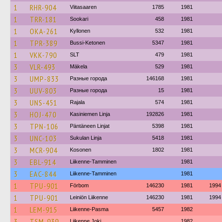
1
RHR-904
Viitasaaren
1785
1981
1
TRR-181
Sookari
458
1981
1
OKA-261
Kyllonen
532
1981
1
TPR-389
Bussi-Ketonen
5347
1981
1
VKK-790
SLT
479
1981
3
VLR-493
Mäkela
529
1981
3
UMP-833
Разные города
146168
1981
3
UUV-803
Разные города
15
1981
3
UNS-451
Rajala
574
1981
3
HOJ-470
Kasiniemen Linja
192826
1981
3
TPN-106
Päntäneen Linjat
5398
1981
3
UNC-103
Sukulan Linja
5418
1981
3
MCR-904
Kosonen
1802
1981
3
EBL-914
Liikenne-Tamminen
1981
3
EAC-844
Liikenne-Tamminen
1981
1
TPU-901
Förbom
146230
1981
1994
1
TPU-901
Leiniön Liikenne
146230
1981
1994
1
LEM-915
Liikenne-Pasma
5457
1982
3
TSM-939
Liikenne Joki
1982