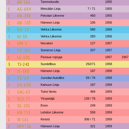
1
AR-166
Tammelundin
1955
1
AG-684
Metsälän Linja
7 / 71
1955
1
HB-288
Pekolan Liikenne
460
1955
1
HB-703
Hämeen Linja
106
1956
1
HO-23
Vekka Liikenne
580
1956
3
IH-30
Vekka Liikenne
283
1956
3
OM-3
Nevakivi
127
1957
3
TP-931
Someron Linja
207
1957
1
LG-101
Разные города
1957
1967
3
TJ-241
Sundellbus
292/71
1958
3
IS-380
Hämeen Linja
187
1958
1
TD-60
Jussilan Autoliike
59 / 76
1958
3
OS-699
Kainuun Linja
187
1958
1
GAL-63
Toimi Vento
484
1959
1
VLU-77
Ykspetäjä
139 / 76
1959
1
SE-201
Enon
249
1959
1
HÄ-755
Lehdon Liikenne
558
1959
1
IR-161
Kivistö
306 / 71
1959
1
HPP-36
Hämeen Linja
321
1959