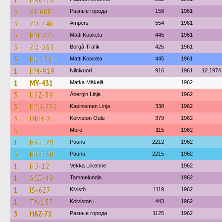
3
XJ-608
Разные города
158
1961
3
ZD-746
Ampers
554
1961
3
HM-225
Matti Koskela
445
1961
3
ZO-263
Borgå Trafik
425
1961
3
HL-174
Matti Koskela
445
1961
1
HM-919
Niinivuori
916
1961
12.1974
1
MY-431
Matka Mäkelä
1962
3
USZ-39
Åbergin Linja
1962
3
HEU-752
Kasiniemen Linja
338
1962
3
OBH-3
Koiviston Oulu
379
1962
3
Mörö
115
1962
1
HBT-29
Paunu
2212
1962
3
HBT-30
Paunu
2215
1962
1
HD-12
Vekka Liikenne
1962
1
ACE-49
Tammelundin
1962
1
IS-627
Kivistö
1119
1962
1
TA-137
Koiviston L
443
1962
3
HAZ-71
Разные города
1125
1962