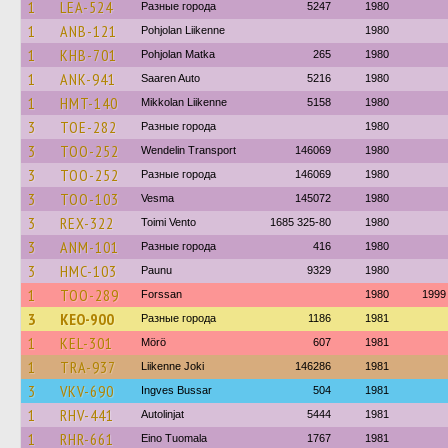
1
LEA-524
Разные города
5247
1980
1
ANB-121
Pohjolan Liikenne
1980
1
KHB-701
Pohjolan Matka
265
1980
1
ANK-941
Saaren Auto
5216
1980
1
HMT-140
Mikkolan Liikenne
5158
1980
3
TOE-282
Разные города
1980
3
TOO-252
Wendelin Transport
146069
1980
3
TOO-252
Разные города
146069
1980
3
TOO-103
Vesma
145072
1980
3
REX-322
Toimi Vento
1685 325-80
1980
3
ANM-101
Разные города
416
1980
3
HMC-103
Paunu
9329
1980
1
TOO-289
Forssan
1980
1999
3
KEO-900
Разные города
1186
1981
1
KEL-301
Mörö
607
1981
1
TRA-937
Liikenne Joki
146286
1981
3
VKV-690
Ingves Bussar
504
1981
1
RHV-441
Autolinjat
5444
1981
1
RHR-661
Eino Tuomala
1767
1981