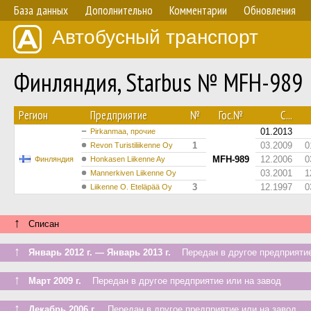
База данных
Дополнительно
Комментарии
Обновления
Автобусный транспорт
Финляндия, Starbus № MFH-989
Регион
Предприятие
№
Гос.№
С...
01.2013
Pirkanmaa, прочие
1
03.2009
0
Revon Turistiliikenne Oy
MFH-989
12.2006
0
Финляндия
Honkasen Liikenne Ay
03.2001
1
Mannerkiven Liikenne Oy
3
12.1997
0
Liikenne O. Eteläpää Oy
↑
Списан
↑
Январь 2012 г. — Январь 2013 г.
Передан в другое предприятие
↑
Март 2009 г.
Передан в другое предприятие или на завод
↑
Декабрь 2006 г.
Передан в другое предприятие или на завод