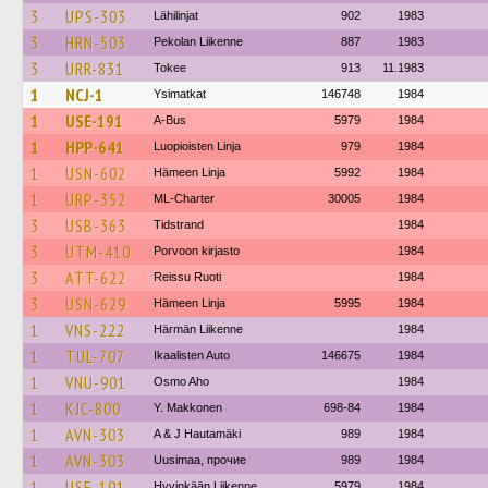
3
UPS-303
Lähilinjat
902
1983
3
HRN-503
Pekolan Liikenne
887
1983
3
URR-831
Tokee
913
11.1983
1
NCJ-1
Ysimatkat
146748
1984
1
USE-191
A-Bus
5979
1984
1
HPP-641
Luopioisten Linja
979
1984
1
USN-602
Hämeen Linja
5992
1984
1
URP-352
ML-Charter
30005
1984
3
USB-363
Tidstrand
1984
3
UTM-410
Porvoon kirjasto
1984
3
ATT-622
Reissu Ruoti
1984
3
USN-629
Hämeen Linja
5995
1984
1
VNS-222
Härmän Liikenne
1984
1
TUL-707
Ikaalisten Auto
146675
1984
1
VNU-901
Osmo Aho
1984
1
KJC-800
Y. Makkonen
698-84
1984
1
AVN-303
A & J Hautamäki
989
1984
1
AVN-303
Uusimaa, прочие
989
1984
1
USE-191
Hyvinkään Liikenne
5979
1984