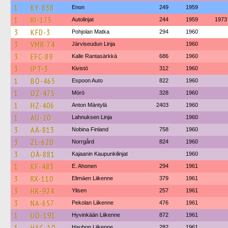
1
KY-838
Enon
249
1959
1
RI-175
Autolinjat
244
1959
1973
3
KFD-3
Pohjolan Matka
294
1960
3
VMR-74
Järviseudun Linja
1960
3
EFC-89
Kalle Rantasärkkä
686
1960
3
IPT-3
Kivistö
312
1960
1
BÖ-465
Espoon Auto
822
1960
1
OZ-475
Mörö
328
1960
1
HZ-406
Anton Mäntylä
2403
1960
1
AU-20
Lahnuksen Linja
1960
3
AÄ-813
Nobina Finland
758
1960
3
ZL-620
Norrgård
824
1960
3
OÄ-881
Kajaanin Kaupunkilinjat
1960
1
KF-483
E. Ahonen
294
1961
3
RX-110
Elimäen Liikenne
379
1961
3
HK-924
Ylisen
257
1961
3
NA-657
Pekolan Liikenne
476
1961
1
UÖ-191
Hyvinkään Liikenne
872
1961
1
HAG-10
Hauhon Liikenne
282
1961