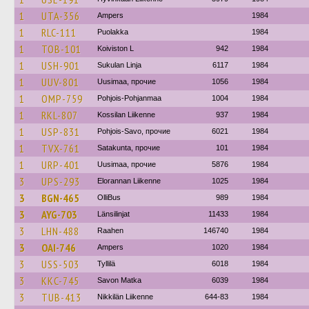
1
UTA-356
Ampers
1984
1
RLC-111
Puolakka
1984
1
TOB-101
Koiviston L
942
1984
1
USH-901
Sukulan Linja
6117
1984
1
UUV-801
Uusimaa, прочие
1056
1984
1
OMP-759
Pohjois-Pohjanmaa
1004
1984
1
RKL-807
Kossilan Liikenne
937
1984
1
USP-831
Pohjois-Savo, прочие
6021
1984
1
TVX-761
Satakunta, прочие
101
1984
1
URP-401
Uusimaa, прочие
5876
1984
3
UPS-293
Elorannan Liikenne
1025
1984
3
BGN-465
OlliBus
989
1984
3
AYG-703
Länsilinjat
11433
1984
3
LHN-488
Raahen
146740
1984
3
OAI-746
Ampers
1020
1984
3
USS-503
Tyllilä
6018
1984
3
KKC-745
Savon Matka
6039
1984
3
TUB-413
Nikkilän Liikenne
644-83
1984