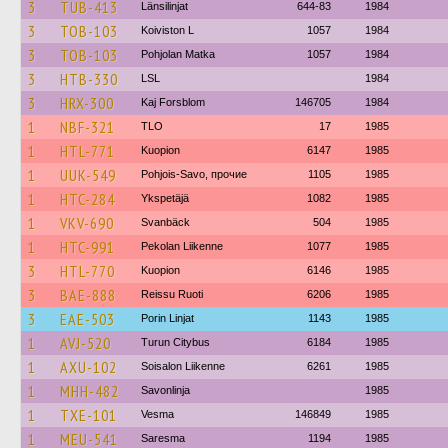
3
TUB-413
Länsilinjat
644-83
1984
3
TOB-103
Koiviston L
1057
1984
3
TOB-103
Pohjolan Matka
1057
1984
3
HTB-330
LSL
1984
3
HRX-300
Kaj Forsblom
146705
1984
1
NBF-321
TLO
17
1985
1
HTL-771
Kuopion
6147
1985
1
UUK-549
Pohjois-Savo, прочие
1105
1985
1
HTC-284
Ykspetäjä
1082
1985
1
VKV-690
Svanbäck
504
1985
1
HTC-991
Pekolan Liikenne
1077
1985
3
HTL-770
Kuopion
6146
1985
3
BAE-888
Reissu Ruoti
6206
1985
3
EAE-503
Porin Linjat
1143
1985
1
AVJ-520
Turun Citybus
6184
1985
1
AXU-102
Soisalon Liikenne
6261
1985
1
MHH-482
Savonlinja
1985
1
TXE-101
Vesma
146849
1985
1
MEU-541
Saresma
1194
1985