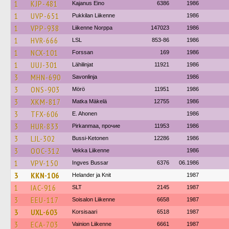
1
KJP-481
Kajanus Eino
6386
1986
1
UVP-651
Pukkilan Liikenne
1986
1
VPP-938
Liikenne Norppa
147023
1986
1
HVR-666
LSL
853-86
1986
1
NCX-101
Forssan
169
1986
1
UUJ-301
Lähilinjat
11921
1986
3
MHN-690
Savonlinja
1986
3
ONS-903
Mörö
11951
1986
3
XKM-817
Matka Mäkelä
12755
1986
3
TFX-606
E. Ahonen
1986
3
HUR-833
Pirkanmaa, прочие
11953
1986
3
LJL-302
Bussi-Ketonen
12286
1986
3
OOC-312
Vekka Liikenne
1986
1
VPV-150
Ingves Bussar
6376
06.1986
3
KKN-106
Helander ja Knit
1987
1
IAC-916
SLT
2145
1987
3
EEU-117
Soisalon Liikenne
6658
1987
3
UXL-603
Korsisaari
6518
1987
3
ECA-703
Vainion Liikenne
6661
1987