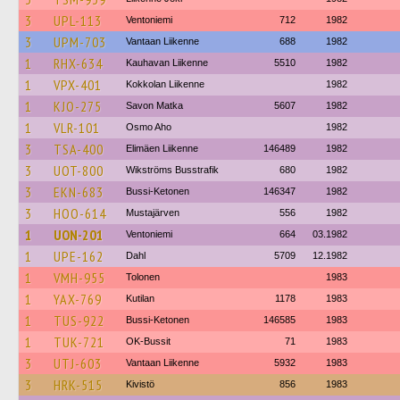
3
UPL-113
Ventoniemi
712
1982
3
UPM-703
Vantaan Liikenne
688
1982
1
RHX-634
Kauhavan Liikenne
5510
1982
1
VPX-401
Kokkolan Liikenne
1982
1
KJO-275
Savon Matka
5607
1982
1
VLR-101
Osmo Aho
1982
3
TSA-400
Elimäen Liikenne
146489
1982
3
UOT-800
Wikströms Busstrafik
680
1982
3
EKN-683
Bussi-Ketonen
146347
1982
3
HOO-614
Mustajärven
556
1982
1
UON-201
Ventoniemi
664
03.1982
1
UPE-162
Dahl
5709
12.1982
1
VMH-955
Tolonen
1983
1
YAX-769
Kutilan
1178
1983
1
TUS-922
Bussi-Ketonen
146585
1983
1
TUK-721
OK-Bussit
71
1983
3
UTJ-603
Vantaan Liikenne
5932
1983
3
HRK-515
Kivistö
856
1983