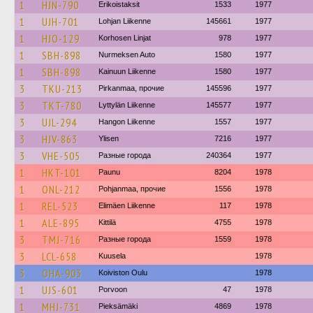
1
HJN-790
Erikoistaksit
1533
1977
1
UJH-701
Lohjan Liikenne
145661
1977
1
HJO-129
Korhosen Linjat
978
1977
1
SBH-898
Nurmeksen Auto
1580
1977
1
SBH-898
Kainuun Liikenne
1580
1977
3
TKU-213
Pirkanmaa, прочие
145596
1977
3
TKT-780
Lyttylän Liikenne
145577
1977
3
UJL-294
Hangon Liikenne
1557
1977
3
HJV-863
Ylisen
7216
1977
3
VHE-505
Разные города
240364
1977
1
HKT-101
Paunu
8204
1978
1
ONL-212
Pohjanmaa, прочие
1556
1978
1
REL-523
Elimäen Liikenne
117
1978
1
ALE-895
Kittilä
4755
1978
3
TMJ-716
Разные города
1559
1978
3
LCL-658
Kuusela
1978
3
OHA-903
Koiviston Oulu
1978
1
UJS-601
Porvoon
47
1978
1
MHJ-731
Pieksämäki
4869
1978