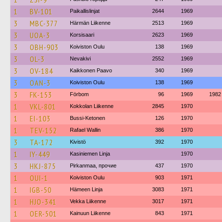
1
BV-101
Paikallislinjat
2644
1969
3
MBC-377
Härmän Liikenne
2513
1969
3
UOA-3
Korsisaari
2623
1969
3
OBH-903
Koiviston Oulu
138
1969
3
OL-3
Nevakivi
2552
1969
3
OV-184
Kaikkonen Paavo
340
1969
3
OAN-3
Koiviston Oulu
138
1969
3
FK-153
Förbom
96
1969
1982
1
VKL-801
Kokkolan Liikenne
2845
1970
1
EI-103
Bussi-Ketonen
126
1970
1
TEV-152
Rafael Wallin
386
1970
3
TA-172
Kivistö
392
1970
1
IY-449
Kasiniemen Linja
1970
3
HKJ-875
Pirkanmaa, прочие
437
1970
1
OUI-1
Koiviston Oulu
903
1971
1
IGB-50
Hämeen Linja
3083
1971
1
HJO-341
Vekka Liikenne
3017
1971
1
OER-501
Kainuun Liikenne
843
1971