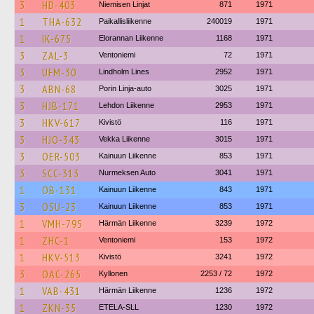
3
HD-403
Niemisen Linjat
871
1971
1
THA-632
Paikallisliikenne
240019
1971
1
IK-675
Elorannan Liikenne
1168
1971
3
ZAL-3
Ventoniemi
72
1971
3
UFM-30
Lindholm Lines
2952
1971
3
ABN-68
Porin Linja-auto
3025
1971
3
HJB-171
Lehdon Liikenne
2953
1971
3
HKV-617
Kivistö
116
1971
3
HJO-343
Vekka Liikenne
3015
1971
3
OER-503
Kainuun Liikenne
853
1971
3
SCC-313
Nurmeksen Auto
3041
1971
1
OB-131
Kainuun Liikenne
843
1971
3
OSU-23
Kainuun Liikenne
853
1971
1
VMH-795
Härmän Liikenne
3239
1972
1
ZHC-1
Ventoniemi
153
1972
1
HKV-513
Kivistö
3241
1972
3
OAC-265
Kyllonen
2253 / 72
1972
1
VAB-431
Härmän Liikenne
1236
1972
1
ZKN-35
ETELA-SLL
1230
1972