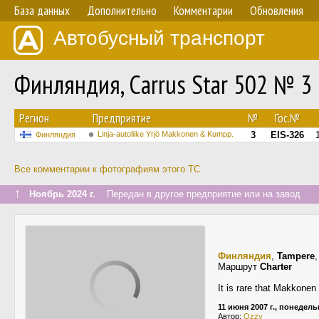
База данных
Дополнительно
Комментарии
Обновления
Автобусный транспорт
Финляндия, Carrus Star 502 № 3
Регион
Предприятие
№
Гос.№
Linja-autoliike Yrjö Makkonen & Kumpp.
3
EIS-326
Финляндия
Все комментарии к фотографиям этого ТС
↑
Ноябрь 2024 г.
Передан в другое предприятие или на завод
Финляндия
,
Tampere
Маршрут
Charter
It is rare that Makkonen
11 июня 2007 г., понедел
Автор:
Ozzy