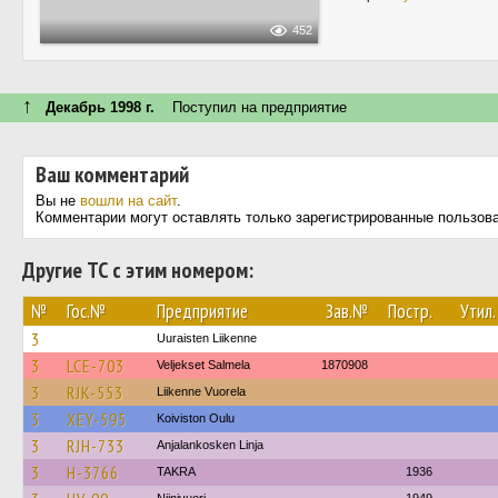
452
↑
Декабрь 1998 г.
Поступил на предприятие
Ваш комментарий
Вы не
вошли на сайт
.
Комментарии могут оставлять только зарегистрированные пользов
Другие ТС с этим номером:
№
Гос.№
Предприятие
Зав.№
Постр.
Утил.
3
Uuraisten Liikenne
3
LCE-703
Veljekset Salmela
1870908
3
RJK-553
Liikenne Vuorela
3
XEY-595
Koiviston Oulu
3
RJH-733
Anjalankosken Linja
3
H-3766
TAKRA
1936