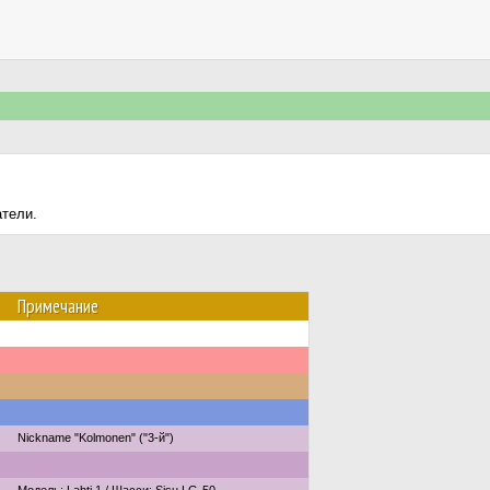
атели.
Примечание
Nickname "Kolmonen" ("3-й")