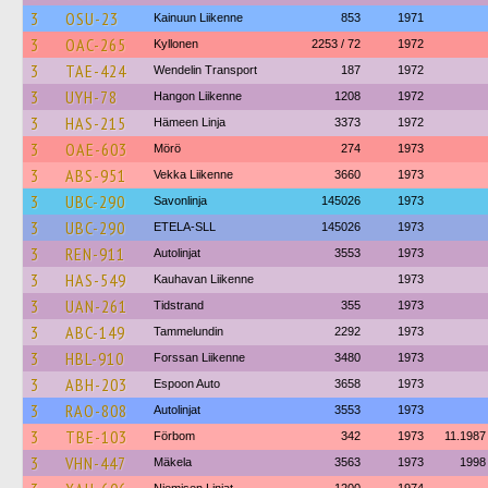
3
OSU-23
Kainuun Liikenne
853
1971
3
OAC-265
Kyllonen
2253 / 72
1972
3
TAE-424
Wendelin Transport
187
1972
3
UYH-78
Hangon Liikenne
1208
1972
3
HAS-215
Hämeen Linja
3373
1972
3
OAE-603
Mörö
274
1973
3
ABS-951
Vekka Liikenne
3660
1973
3
UBC-290
Savonlinja
145026
1973
3
UBC-290
ETELA-SLL
145026
1973
3
REN-911
Autolinjat
3553
1973
3
HAS-549
Kauhavan Liikenne
1973
3
UAN-261
Tidstrand
355
1973
3
ABC-149
Tammelundin
2292
1973
3
HBL-910
Forssan Liikenne
3480
1973
3
ABH-203
Espoon Auto
3658
1973
3
RAO-808
Autolinjat
3553
1973
3
TBE-103
Förbom
342
1973
11.1987
3
VHN-447
Mäkela
3563
1973
1998