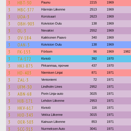
3
HBT-30
Paunu
2215
1969
3
MBC-377
Härmän Liikenne
2513
1969
3
UOA-3
Korsisaari
2623
1969
3
OBH-903
Koiviston Oulu
138
1969
3
OL-3
Nevakivi
2552
1969
3
OV-184
Kaikkonen Paavo
340
1969
3
OAN-3
Koiviston Oulu
138
1969
3
FK-153
Förbom
96
1969
1982
3
TA-172
Kivistö
392
1970
3
HKJ-875
Pirkanmaa, прочие
437
1970
3
HD-403
Niemisen Linjat
871
1971
3
ZAL-3
Ventoniemi
72
1971
3
UFM-30
Lindholm Lines
2952
1971
3
ABN-68
Porin Linja-auto
3025
1971
3
HJB-171
Lehdon Liikenne
2953
1971
3
HKV-617
Kivistö
116
1971
3
HJO-343
Vekka Liikenne
3015
1971
3
OER-503
Kainuun Liikenne
853
1971
3
SCC-313
Nurmeksen Auto
3041
1971