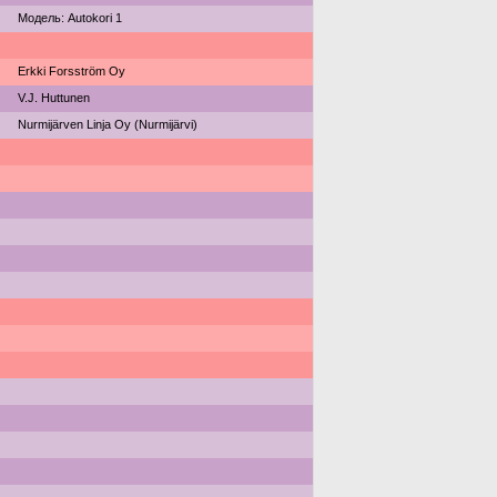
Модель: Autokori 1
Erkki Forsström Oy
V.J. Huttunen
Nurmijärven Linja Oy (Nurmijärvi)