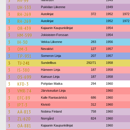
3
HV-99
Niinivuori
1949
3
UH-533
Pukkilan Liikenne
1949
3
RH-269
Autolinjat
372
1952
1972
3
RH-269
Autolinjat
1952
1972
3
OR-439
Kajaanin Kaupunkilinjat
1954
3
HM-599
Jokioisten-Forssan
1954
3
IH-30
Vekka Liikenne
283
1956
3
OM-3
Nevakivi
127
1957
3
TP-931
Someron Linja
207
1957
3
TJ-241
Sundellbus
292/71
1958
3
IS-380
Hämeen Linja
187
1958
3
OS-699
Kainuun Linja
187
1958
3
KFD-3
Pohjolan Matka
294
1960
3
VMR-74
Järviseudun Linja
1960
3
EFC-89
Kalle Rantasärkkä
686
1960
3
IPT-3
Kivistö
312
1960
3
AÄ-813
Nobina Finland
758
1960
3
ZL-620
Norrgård
824
1960
3
OÄ-881
Kajaanin Kaupunkilinjat
1960