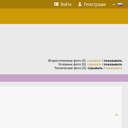
Войти
Регистрация
Второстепенные фото (0):
скрывать
/
показывать
Условные фото (0):
скрывать
/
показывать
Технические фото (0):
скрывать
/
показывать
¤