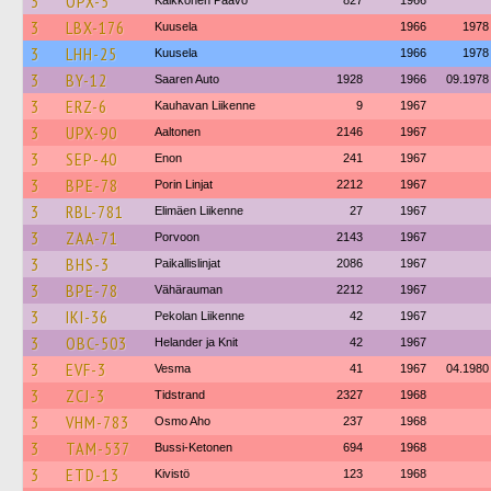
3
OPX-5
Kaikkonen Paavo
827
1966
3
LBX-176
Kuusela
1966
1978
3
LHH-25
Kuusela
1966
1978
3
BY-12
Saaren Auto
1928
1966
09.1978
3
ERZ-6
Kauhavan Liikenne
9
1967
3
UPX-90
Aaltonen
2146
1967
3
SEP-40
Enon
241
1967
3
BPE-78
Porin Linjat
2212
1967
3
RBL-781
Elimäen Liikenne
27
1967
3
ZAA-71
Porvoon
2143
1967
3
BHS-3
Paikallislinjat
2086
1967
3
BPE-78
Vähärauman
2212
1967
3
IKI-36
Pekolan Liikenne
42
1967
3
OBC-503
Helander ja Knit
42
1967
3
EVF-3
Vesma
41
1967
04.1980
3
ZCJ-3
Tidstrand
2327
1968
3
VHM-783
Osmo Aho
237
1968
3
TAM-537
Bussi-Ketonen
694
1968
3
ETD-13
Kivistö
123
1968