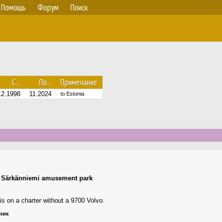
Помощь
Форум
Поиск
С...
По...
Примечание
12.1998
11.2024
to Estonia
,
Särkänniemi amusement park
 is on a charter without a 9700 Volvo.
ьник