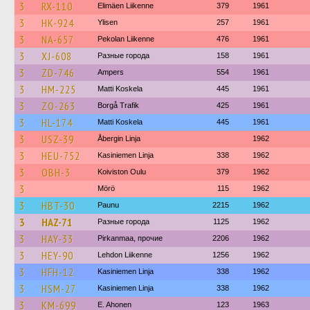
3
RX-110
Elimäen Liikenne
379
1961
3
HK-924
Ylisen
257
1961
3
NA-657
Pekolan Liikenne
476
1961
3
XJ-608
Разные города
158
1961
3
ZD-746
Ampers
554
1961
3
HM-225
Matti Koskela
445
1961
3
ZO-263
Borgå Trafik
425
1961
3
HL-174
Matti Koskela
445
1961
3
USZ-39
Åbergin Linja
1962
3
HEU-752
Kasiniemen Linja
338
1962
3
OBH-3
Koiviston Oulu
379
1962
3
Mörö
115
1962
3
HBT-30
Paunu
2215
1962
3
HAZ-71
Разные города
1125
1962
3
HAY-33
Pirkanmaa, прочие
2206
1962
3
HEY-90
Lehdon Liikenne
1256
1962
3
HFH-12
Kasiniemen Linja
338
1962
3
HSM-27
Kasiniemen Linja
338
1962
3
KM-699
E. Ahonen
123
1963