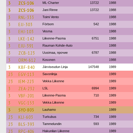
3
ZCS-106
ML-Charter
13722
1988
3
ZCS-106
Jani Rinne
13722
1988
3
RNL-333
Toimi Vento
1988
3
EJJ-303
Förbom
542
1988
3
EHJ-103
Vesma
1988
3
LKE-142
Liikenne-Pasma
6751
1988
3
EJU-391
Rauman Kohde-Auto
1988
3
ZCB-123
Uusimaa, прочие
6787
1988
3
ORM-612
Kosonen
1988
3
KBF-840
Järviseudun Linja
147548
1989
23
EGV-113
Savonlinja
1989
23
IEM-223
Vekka Liikenne
1989
3
ZEA-232
LSL
6994
1989
3
VBF-201
Liikenne-Pasma
710
1989
3
VGC-153
Vekka Liikenne
1989
3
SYO-803
Lauhamo
1989
23
KLI-603
Turkubus
734
1989
23
BLS-393
Tammelundin
593
1989
23
RPC-406
Hakunilan Liikenne
1989