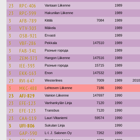
23
RPC-406
Vantaan Liikenne
1989
23
RPC-399
Hakunilan Liikenne
1989
3
AFB-789
Kittilä
7084
1989
3
VTV-303
Mäkela
1989
3
OSB-921
Ervasti
1989
3
VBF-286
Pekkala
147510
1989
3
FAB-341
Разные города
1989
3
ZEM-373
Hangon Liikenne
147516
1989
3
IEE-393
Разные города
15715
1989
3
EKK-163
Enon
147532
1989
23
RVI-647
Westerlines
7009
1989
2010
3
MKC-488
Lehtosen Liikenne
7186
1990
23
AFJ-829
Vainion Liikenne
147697
1990
23
EFE-123
Vanhankylän Linja
7120
1990
23
EFE-123
Transbus
7120
1990
23
CAA-119
Lauri Viitaniemi
59574
1990
3
UFI-806
Sukulan Linja
1990
3
GAP-590
L-l. J. Salonen Oy
7262
1990