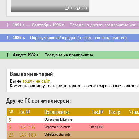
1
931
↑
1991 г. — Сентябрь 1996 г.
Передан в другое предприятие или н
↑
1985 г.
Перенумерован/передан (в пределах предприятия)
↑
Август 1982 г.
Поступил на предприятие
Ваш комментарий
Вы не
вошли на сайт
.
Комментарии могут оставлять только зарегистрированные пользов
Другие ТС с этим номером:
№
Гос.№
Предприятие
Зав.№
Постр.
Утил.
3
Uuraisten Liikenne
3
LCE-703
Veljekset Salmela
1870908
23
LAK-180
Veljekset Salmela