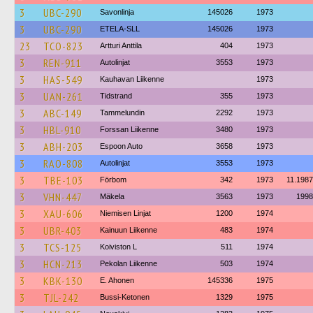
3
UBC-290
Savonlinja
145026
1973
3
UBC-290
ETELA-SLL
145026
1973
23
TCO-823
Artturi Anttila
404
1973
3
REN-911
Autolinjat
3553
1973
3
HAS-549
Kauhavan Liikenne
1973
3
UAN-261
Tidstrand
355
1973
3
ABC-149
Tammelundin
2292
1973
3
HBL-910
Forssan Liikenne
3480
1973
3
ABH-203
Espoon Auto
3658
1973
3
RAO-808
Autolinjat
3553
1973
3
TBE-103
Förbom
342
1973
11.1987
3
VHN-447
Mäkela
3563
1973
1998
3
XAU-606
Niemisen Linjat
1200
1974
3
UBR-403
Kainuun Liikenne
483
1974
3
TCS-125
Koiviston L
511
1974
3
HCN-213
Pekolan Liikenne
503
1974
3
KBK-130
E. Ahonen
145336
1975
3
TJL-242
Bussi-Ketonen
1329
1975