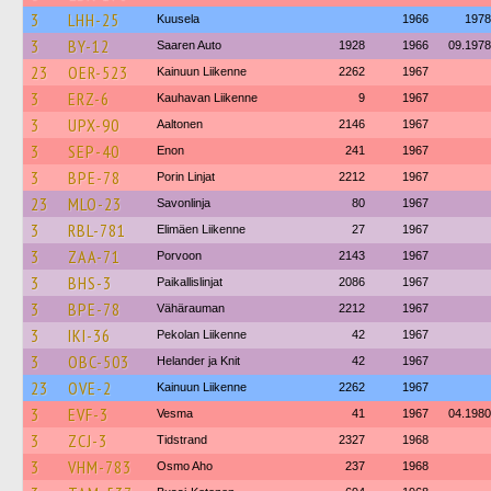
3
LHH-25
Kuusela
1966
1978
3
BY-12
Saaren Auto
1928
1966
09.1978
23
OER-523
Kainuun Liikenne
2262
1967
3
ERZ-6
Kauhavan Liikenne
9
1967
3
UPX-90
Aaltonen
2146
1967
3
SEP-40
Enon
241
1967
3
BPE-78
Porin Linjat
2212
1967
23
MLO-23
Savonlinja
80
1967
3
RBL-781
Elimäen Liikenne
27
1967
3
ZAA-71
Porvoon
2143
1967
3
BHS-3
Paikallislinjat
2086
1967
3
BPE-78
Vähärauman
2212
1967
3
IKI-36
Pekolan Liikenne
42
1967
3
OBC-503
Helander ja Knit
42
1967
23
OVE-2
Kainuun Liikenne
2262
1967
3
EVF-3
Vesma
41
1967
04.1980
3
ZCJ-3
Tidstrand
2327
1968
3
VHM-783
Osmo Aho
237
1968