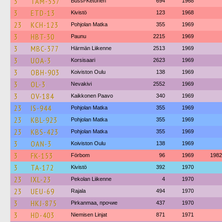
3
TAM-537
Bussi-Ketonen
694
1968
3
ETD-13
Kivistö
123
1968
23
KCH-123
Pohjolan Matka
355
1969
3
HBT-30
Paunu
2215
1969
3
MBC-377
Härmän Liikenne
2513
1969
3
UOA-3
Korsisaari
2623
1969
3
OBH-903
Koiviston Oulu
138
1969
3
OL-3
Nevakivi
2552
1969
3
OV-184
Kaikkonen Paavo
340
1969
23
IS-944
Pohjolan Matka
355
1969
23
KBL-923
Pohjolan Matka
355
1969
23
KBS-423
Pohjolan Matka
355
1969
3
OAN-3
Koiviston Oulu
138
1969
3
FK-153
Förbom
96
1969
1982
3
TA-172
Kivistö
392
1970
23
IXL-23
Pekolan Liikenne
4
1970
23
UEU-69
Rajala
494
1970
3
HKJ-875
Pirkanmaa, прочие
437
1970
3
HD-403
Niemisen Linjat
871
1971