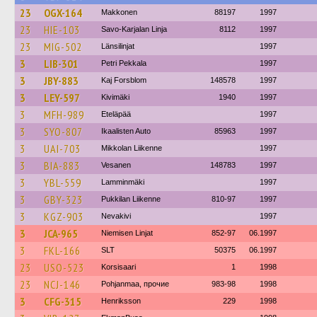
23
OGX-164
Makkonen
88197
1997
23
HIE-103
Savo-Karjalan Linja
8112
1997
23
MIG-502
Länsilinjat
1997
3
LIB-301
Petri Pekkala
1997
3
JBY-883
Kaj Forsblom
148578
1997
3
LEY-597
Kivimäki
1940
1997
3
MFH-989
Eteläpää
1997
3
SYO-807
Ikaalisten Auto
85963
1997
3
UAI-703
Mikkolan Liikenne
1997
3
BIA-883
Vesanen
148783
1997
3
YBL-559
Lamminmäki
1997
3
GBY-323
Pukkilan Liikenne
810-97
1997
3
KGZ-903
Nevakivi
1997
3
JCA-965
Niemisen Linjat
852-97
06.1997
3
FKL-166
SLT
50375
06.1997
23
USO-523
Korsisaari
1
1998
23
NCJ-146
Pohjanmaa, прочие
983-98
1998
3
CFG-315
Henriksson
229
1998