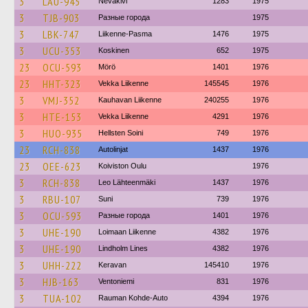
3
LAU-945
Nevakivi
1283
1975
3
TJB-903
Разные города
1975
3
LBK-747
Liikenne-Pasma
1476
1975
3
UCU-353
Koskinen
652
1975
23
OCU-593
Mörö
1401
1976
23
HHT-323
Vekka Liikenne
145545
1976
3
VMJ-352
Kauhavan Liikenne
240255
1976
3
HTE-153
Vekka Liikenne
4291
1976
3
HUO-935
Hellsten Soini
749
1976
23
RCH-838
Autolinjat
1437
1976
23
OEE-623
Koiviston Oulu
1976
3
RCH-838
Leo Lähteenmäki
1437
1976
3
RBU-107
Suni
739
1976
3
OCU-593
Разные города
1401
1976
3
UHE-190
Loimaan Liikenne
4382
1976
3
UHE-190
Lindholm Lines
4382
1976
3
UHH-222
Keravan
145410
1976
3
HJB-163
Ventoniemi
831
1976
3
TUA-102
Rauman Kohde-Auto
4394
1976