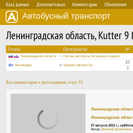
База данных
Дополнительно
Комментарии
Обновления
Автобусный транспорт
Ленинградская область, Kutter 9
Регион
Предприятие
№
Ленинградская область
Прочие автобусы Гатчинского округа
23
Финляндия
Vantaan Liikenne Oy
3
Все комментарии к фотографиям этого ТС
Ленинградская облас
Ленинградская облас
27 августа 2011 г., суббота
Автор:
Виталий Шляпникoв