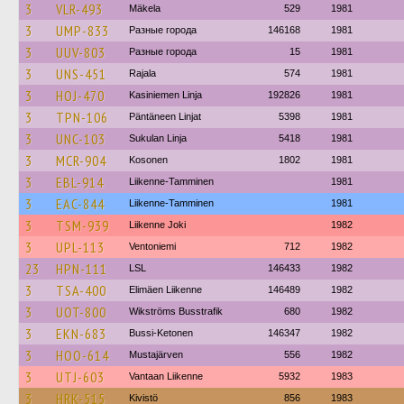
3
VLR-493
Mäkela
529
1981
3
UMP-833
Разные города
146168
1981
3
UUV-803
Разные города
15
1981
3
UNS-451
Rajala
574
1981
3
HOJ-470
Kasiniemen Linja
192826
1981
3
TPN-106
Päntäneen Linjat
5398
1981
3
UNC-103
Sukulan Linja
5418
1981
3
MCR-904
Kosonen
1802
1981
3
EBL-914
Liikenne-Tamminen
1981
3
EAC-844
Liikenne-Tamminen
1981
3
TSM-939
Liikenne Joki
1982
3
UPL-113
Ventoniemi
712
1982
23
HPN-111
LSL
146433
1982
3
TSA-400
Elimäen Liikenne
146489
1982
3
UOT-800
Wikströms Busstrafik
680
1982
3
EKN-683
Bussi-Ketonen
146347
1982
3
HOO-614
Mustajärven
556
1982
3
UTJ-603
Vantaan Liikenne
5932
1983
3
HRK-515
Kivistö
856
1983