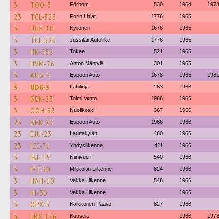
3
TOO-3
Förbom
530
1964
1973
23
TCL-323
Porin Linjat
1776
1965
3
UGE-10
Kyllonen
1676
1965
3
TCL-323
Jussilan Autoliike
1776
1965
3
HK-552
Tokee
521
1965
3
HVM-76
Anton Mäntylä
301
1965
3
AUG-3
Espoon Auto
1678
1965
1981
3
UDG-3
Lähilinjat
263
1966
3
BEK-23
Toimi Vento
1966
1966
3
OOH-83
Nuolikoski
367
1966
23
BEK-23
Espoon Auto
1966
1966
23
EJU-23
Lauttakylän
460
1966
23
ICC-71
Yhdysliikenne
411
1966
3
IBL-15
Niinivuori
540
1966
3
IFT-30
Mikkolan Liikenne
824
1966
3
HAH-10
Vekka Liikenne
548
1966
3
IH-30
Vekka Liikenne
1966
3
OPX-5
Kaikkonen Paavo
827
1966
3
LBX-176
Kuusela
1966
1978