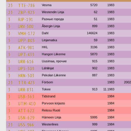
23
TTE-786
Vesma
5720
1983
23
ZBP-923
Westendin Linja
62
1983
3
RJP-191
Разные города
51
1983
3
URV-300
Åbergin Linja
899
1983
3
VMH-172
Dahl
146624
1983
3
UPP-803
Linjamatka
59
1983
3
ATK-981
HKL
3196
1983
3
UPT-433
Hangon Liikenne
5870
1983
3
URR-616
Uusimaa, прочие
915
1983
3
UPS-303
Lähilinjat
902
1983
3
HRN-503
Pekolan Liikenne
887
1983
23
TTR-423
Förbom
1983
2002
3
URR-831
Tokee
913
11.1983
3
USB-363
Tidstrand
1984
3
UTM-410
Porvoon kirjasto
1984
3
ATT-622
Reissu Ruoti
1984
3
USN-629
Hämeen Linja
5995
1984
23
USS-966
Westerlines
999
1984