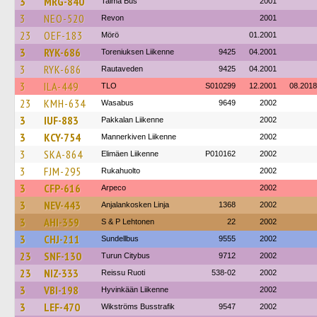
3
MRG-840
Talma Bus
2001
3
NEO-520
Revon
2001
23
OEF-183
Mörö
01.2001
3
RYK-686
Toreniuksen Liikenne
9425
04.2001
3
RYK-686
Rautaveden
9425
04.2001
3
ILA-449
TLO
S010299
12.2001
08.2018
23
KMH-634
Wasabus
9649
2002
3
IUF-883
Pakkalan Liikenne
2002
3
KCY-754
Mannerkiven Liikenne
2002
3
SKA-864
Elimäen Liikenne
P010162
2002
3
FJM-295
Rukahuolto
2002
3
CFP-616
Arpeco
2002
3
NEV-443
Anjalankosken Linja
1368
2002
3
AHI-359
S & P Lehtonen
22
2002
3
CHJ-211
Sundellbus
9555
2002
23
SNF-130
Turun Citybus
9712
2002
23
NIZ-333
Reissu Ruoti
538-02
2002
3
VBI-198
Hyvinkään Liikenne
2002
3
LEF-470
Wikströms Busstrafik
9547
2002