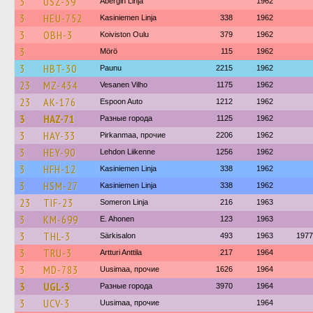
3
USZ-39
Åbergin Linja
1962
3
HEU-752
Kasiniemen Linja
338
1962
3
OBH-3
Koiviston Oulu
379
1962
3
Mörö
115
1962
3
HBT-30
Paunu
2215
1962
23
MZ-434
Vesanen Vilho
1175
1962
23
AK-176
Espoon Auto
1212
1962
3
HAZ-71
Разные города
1125
1962
3
HAY-33
Pirkanmaa, прочие
2206
1962
3
HEY-90
Lehdon Liikenne
1256
1962
3
HFH-12
Kasiniemen Linja
338
1962
3
HSM-27
Kasiniemen Linja
338
1962
23
TIF-23
Someron Linja
216
1963
3
KM-699
E. Ahonen
123
1963
3
THL-3
Särkisalon
493
1963
1977
3
TRU-3
Artturi Anttila
217
1964
3
MD-783
Uusimaa, прочие
1626
1964
3
UGL-3
Разные города
3970
1964
3
UCV-3
Uusimaa, прочие
1964