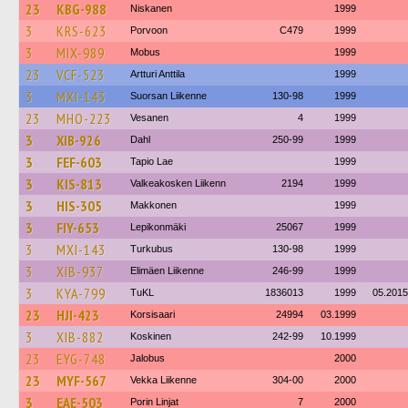
23
KBG-988
Niskanen
1999
3
KRS-623
Porvoon
C479
1999
3
MIX-989
Mobus
1999
23
VCF-523
Artturi Anttila
1999
3
MXI-143
Suorsan Liikenne
130-98
1999
23
MHO-223
Vesanen
4
1999
3
XIB-926
Dahl
250-99
1999
3
FEF-603
Tapio Lae
1999
3
KIS-813
Valkeakosken Liikenn
2194
1999
3
HIS-305
Makkonen
1999
3
FIY-653
Lepikonmäki
25067
1999
3
MXI-143
Turkubus
130-98
1999
3
XIB-937
Elimäen Liikenne
246-99
1999
3
KYA-799
TuKL
1836013
1999
05.2015
23
HJI-423
Korsisaari
24994
03.1999
3
XIB-882
Koskinen
242-99
10.1999
23
EYG-748
Jalobus
2000
23
MYF-567
Vekka Liikenne
304-00
2000
3
EAE-503
Porin Linjat
7
2000