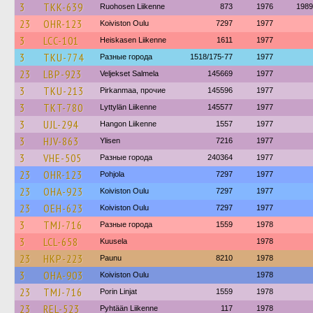
3
TKK-639
Ruohosen Liikenne
873
1976
1989
23
OHR-123
Koiviston Oulu
7297
1977
3
LCC-101
Heiskasen Liikenne
1611
1977
3
TKU-774
Разные города
1518/175-77
1977
23
LBP-923
Veljekset Salmela
145669
1977
3
TKU-213
Pirkanmaa, прочие
145596
1977
3
TKT-780
Lyttylän Liikenne
145577
1977
3
UJL-294
Hangon Liikenne
1557
1977
3
HJV-863
Ylisen
7216
1977
3
VHE-505
Разные города
240364
1977
23
OHR-123
Pohjola
7297
1977
23
OHA-923
Koiviston Oulu
7297
1977
23
OEH-623
Koiviston Oulu
7297
1977
3
TMJ-716
Разные города
1559
1978
3
LCL-658
Kuusela
1978
23
HKP-223
Paunu
8210
1978
3
OHA-903
Koiviston Oulu
1978
23
TMJ-716
Porin Linjat
1559
1978
23
REL-523
Pyhtään Liikenne
117
1978