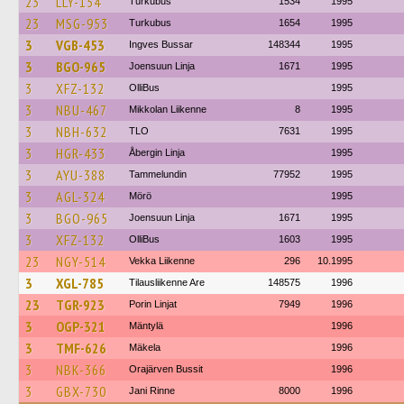
23
LLY-154
Turkubus
1534
1995
23
MSG-953
Turkubus
1654
1995
3
VGB-453
Ingves Bussar
148344
1995
3
BGO-965
Joensuun Linja
1671
1995
3
XFZ-132
OlliBus
1995
3
NBU-467
Mikkolan Liikenne
8
1995
3
NBH-632
TLO
7631
1995
3
HGR-433
Åbergin Linja
1995
3
AYU-388
Tammelundin
77952
1995
3
AGL-324
Mörö
1995
3
BGO-965
Joensuun Linja
1671
1995
3
XFZ-132
OlliBus
1603
1995
23
NGY-514
Vekka Liikenne
296
10.1995
3
XGL-785
Tilausliikenne Are
148575
1996
23
TGR-923
Porin Linjat
7949
1996
3
OGP-321
Mäntylä
1996
3
TMF-626
Mäkela
1996
3
NBK-366
Orajärven Bussit
1996
3
GBX-730
Jani Rinne
8000
1996