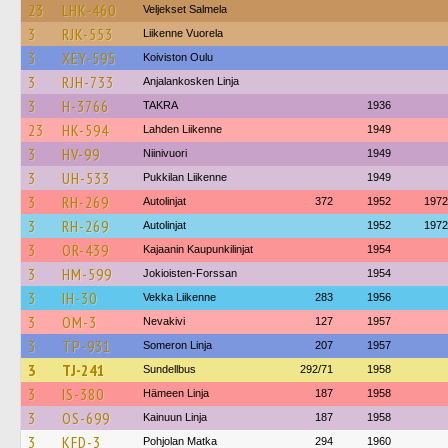
23
LHK-460
Veljekset Salmela
3
RJK-553
Liikenne Vuorela
3
XEY-595
Koiviston Oulu
3
RJH-733
Anjalankosken Linja
3
H-3766
TAKRA
1936
23
HK-594
Lahden Liikenne
1949
3
HV-99
Niinivuori
1949
3
UH-533
Pukkilan Liikenne
1949
3
RH-269
Autolinjat
372
1952
1972
3
RH-269
Autolinjat
1952
1972
3
OR-439
Kajaanin Kaupunkilinjat
1954
3
HM-599
Jokioisten-Forssan
1954
3
IH-30
Vekka Liikenne
283
1956
3
OM-3
Nevakivi
127
1957
3
TP-931
Someron Linja
207
1957
3
TJ-241
Sundellbus
292/71
1958
3
IS-380
Hämeen Linja
187
1958
3
OS-699
Kainuun Linja
187
1958
3
KFD-3
Pohjolan Matka
294
1960