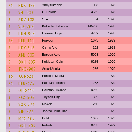
23
HKB-488
Yhdysliikenne
1008
1978
3
VHJ-603
U. Hakola
4635
1978
3
AKV-108
STA
84
1978
3
VLS-703
Kokkolan Liikenne
145760
1978
3
HUN-903
Hämeen Linja
4752
1978
23
ULU-111
Porvoon
1673
1979
3
UKX-316
Osmo Aho
202
1979
3
AMJ-803
Espoon Auto
5003
1979
3
OKH-603
Koiviston Oulu
9285
1979
3
TNO-903
Artturi Anttila
286
1979
23
KCT-523
Pohjolan Matka
1979
23
HLU-323
Pekolan Liikenne
283
1979
3
OHR-516
Härmän Liikenne
9236
1979
3
XCX-503
Töysän Linja
309
1979
3
VOX-773
Mäkela
230
1979
3
VJP-827
Järviseudun Linja
1979
3
MCC-502
Dahl
1627
1979
3
OKH-603
Pohjola
9285
1979