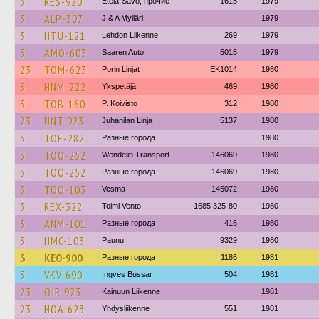
3
RES-920
Etelä-Savo, прочие
1615
1979
3
ALP-307
J & A Mylläri
1979
3
HTU-121
Lehdon Liikenne
269
1979
3
AMO-603
Saaren Auto
5015
1979
23
TOM-623
Porin Linjat
EK1014
1980
3
HNM-222
Ykspetäjä
469
1980
3
TOB-160
P. Koivisto
312
1980
23
UNT-923
Juhanilan Linja
5137
1980
3
TOE-282
Разные города
1980
3
TOO-252
Wendelin Transport
146069
1980
3
TOO-252
Разные города
146069
1980
3
TOO-103
Vesma
145072
1980
3
REX-322
Toimi Vento
1685 325-80
1980
3
ANM-101
Разные города
416
1980
3
HMC-103
Paunu
9329
1980
3
KEO-900
Разные города
1186
1981
3
VKV-690
Ingves Bussar
504
1981
23
OJR-923
Kainuun Liikenne
1981
23
HOA-623
Yhdysliikenne
551
1981