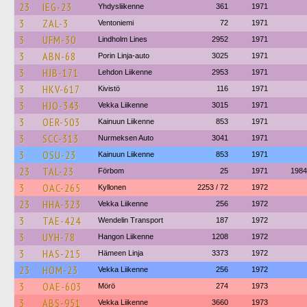
23
IEG-23
Yhdysliikenne
361
1971
3
ZAL-3
Ventoniemi
72
1971
3
UFM-30
Lindholm Lines
2952
1971
3
ABN-68
Porin Linja-auto
3025
1971
3
HJB-171
Lehdon Liikenne
2953
1971
3
HKV-617
Kivistö
116
1971
3
HJO-343
Vekka Liikenne
3015
1971
3
OER-503
Kainuun Liikenne
853
1971
3
SCC-313
Nurmeksen Auto
3041
1971
3
OSU-23
Kainuun Liikenne
853
1971
23
TAL-23
Förbom
25
1971
1984
3
OAC-265
Kyllonen
2253 / 72
1972
23
HHA-323
Vekka Liikenne
256
1972
3
TAE-424
Wendelin Transport
187
1972
3
UYH-78
Hangon Liikenne
1208
1972
3
HAS-215
Hämeen Linja
3373
1972
23
HOM-23
Vekka Liikenne
256
1972
3
OAE-603
Mörö
274
1973
3
ABS-951
Vekka Liikenne
3660
1973