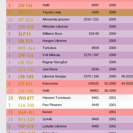
3
ZIV-756
HelB
8497
2000
23
XYA-931
Töysän Linja
2420
2000
23
JEF-823
Alhonen&Lastunen
2516 / 221
2000
3
CFG-333
Mikkolan Liikenne
2000
3
ÅLP 33
Williams Buss
319-00
2000
3
XIB-915
Hangon Liikenne
2000
3
MYF-264
Turkubus
8509
2000
3
LYB-326
V-M Mikkola
2175 / 347
2000
3
LIB-932
Ragnar Norrgård
2000
3
GCS-502
Jani Rinne
9234
2000
3
LYB-389
Liikenne Norppa
2375 / 156
2000
09.2022
3
JCY-835
Koivuranta
149181
02.2000
04.2022
23
ZIX-290
HelB
96951
06.2000
23
YVO-877
Hämeen Turistiauto
9461
2001
3
CLA-300
Pasi Piirainen
9449
2001
23
UGH-411
Kivistö
2001
23
BYS-609
Jyrkilä
9400
2001
3
YVP-519
Lyttylän Liikenne
9465
2001