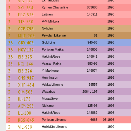
3
VIB-127
EkmanBuss
1998
3
XYJ-384
Kymen Charterline
833688
1998
3
EEZ-525
Laitinen
148911
1998
3
TIZ-580
V-M Mikkola
1998
3
CCP-798
Nyholm
1998
3
MHF-203
Pekolan Liikenne
81
1998
23
GBY-403
Gold Line
940-88
1998
23
HGV-122
Pohjolan Matka
148805
1998
23
EIS-223
Haldin&Rose
148941
1998
23
NCJ-146
Vaasan Paika
983-98
1998
3
EIS-326
Y. Makkonen
148974
1998
3
CHS-917
Henriksson
1998
3
XHF-454
Vekka Liikenne
38557
1998
3
GIV-303
Wasabus
2064 / 197
1998
3
IIJ-175
Mustajärven
1998
3
ACY-295
Niskanen
125-98
1998
3
IJL-108
Haldin&Rose
148882
1998
3
RGS-645
Pohjolan Liikenne
6665
05.1998
3
VIL-959
Heikkilän Liikenne
1999