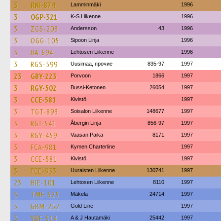
3
RNI-874
Lamminmäki
1996
3
OGP-321
K-S Liikenne
1996
3
ZGS-203
Andersson
43
1996
3
OGG-105
Sipoon Linja
1996
3
IIA-694
Lehtosen Liikenne
1996
3
RGS-599
Uusimaa, прочие
835-97
1997
23
GBY-223
Porvoon
1866
1997
3
RGY-502
Bussi-Ketonen
26054
1997
3
CCE-581
Kivistö
1997
3
TGT-893
Soisalon Liikenne
148677
1997
3
RGJ-541
Åbergin Linja
856-97
1997
3
RGY-459
Vaasan Paika
8171
1997
3
FCA-981
Kymen Charterline
1997
3
CCE-581
Kivistö
1997
3
FCE-953
Uuraisten Liikenne
130741
1997
23
HIE-101
Lehtosen Liikenne
8110
1997
3
TMF-625
Mäkela
24714
1997
3
GBM-252
Gold Line
1997
3
YBF-514
A & J Hautamäki
25442
1997