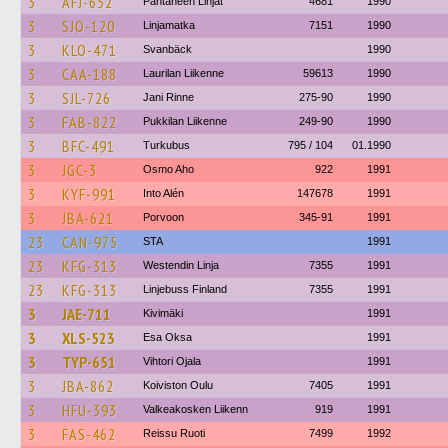
3
AFJ-652
Päntäneen Linjat
4681
1990
3
SJO-120
Linjamatka
7151
1990
3
KLO-471
Svanbäck
1990
3
CAA-188
Laurilan Liikenne
59613
1990
3
SJL-726
Jani Rinne
275-90
1990
3
FAB-822
Pukkilan Liikenne
249-90
1990
3
BFC-491
Turkubus
795 / 104
01.1990
3
JGC-3
Osmo Aho
922
1991
3
KYF-991
Into Alén
147678
1991
3
JBA-621
Porvoon
345-91
1991
23
CAN-975
STA
1991
23
KFG-313
Westendin Linja
7355
1991
23
KFG-313
Linjebuss Finland
7355
1991
3
JAE-711
Kivimäki
1991
3
XLS-523
Esa Oksa
1991
3
TYP-651
Vihtori Ojala
1991
3
JBA-862
Koiviston Oulu
7405
1991
3
HFU-393
Valkeakosken Liikenn
919
1991
3
FAS-462
Reissu Ruoti
7499
1992