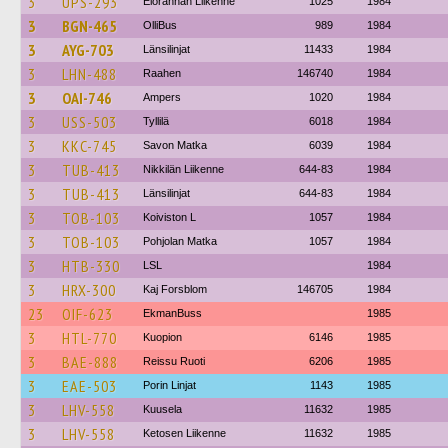
3
UPS-293
Elorannan Liikenne
1025
1984
3
BGN-465
OlliBus
989
1984
3
AYG-703
Länsilinjat
11433
1984
3
LHN-488
Raahen
146740
1984
3
OAI-746
Ampers
1020
1984
3
USS-503
Tyllilä
6018
1984
3
KKC-745
Savon Matka
6039
1984
3
TUB-413
Nikkilän Liikenne
644-83
1984
3
TUB-413
Länsilinjat
644-83
1984
3
TOB-103
Koiviston L
1057
1984
3
TOB-103
Pohjolan Matka
1057
1984
3
HTB-330
LSL
1984
3
HRX-300
Kaj Forsblom
146705
1984
23
OIF-623
EkmanBuss
1985
3
HTL-770
Kuopion
6146
1985
3
BAE-888
Reissu Ruoti
6206
1985
3
EAE-503
Porin Linjat
1143
1985
3
LHV-558
Kuusela
11632
1985
3
LHV-558
Ketosen Liikenne
11632
1985