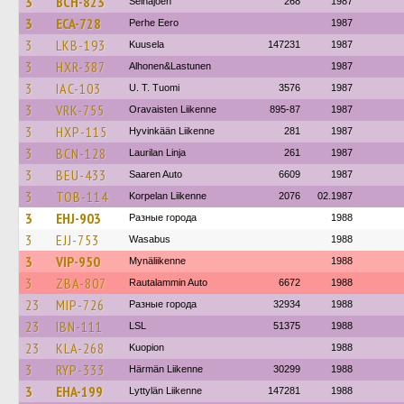
3
BCH-823
Seinäjoen
268
1987
3
ECA-728
Perhe Eero
1987
3
LKB-193
Kuusela
147231
1987
3
HXR-387
Alhonen&Lastunen
1987
3
IAC-103
U. T. Tuomi
3576
1987
3
VRK-755
Oravaisten Liikenne
895-87
1987
3
HXP-115
Hyvinkään Liikenne
281
1987
3
BCN-128
Laurilan Linja
261
1987
3
BEU-433
Saaren Auto
6609
1987
3
TOB-114
Korpelan Liikenne
2076
02.1987
3
EHJ-903
Разные города
1988
3
EJJ-753
Wasabus
1988
3
VIP-950
Mynäliikenne
1988
3
ZBA-807
Rautalammin Auto
6672
1988
23
MIP-726
Разные города
32934
1988
23
IBN-111
LSL
51375
1988
23
KLA-268
Kuopion
1988
3
RYP-333
Härmän Liikenne
30299
1988
3
EHA-199
Lyttylän Liikenne
147281
1988