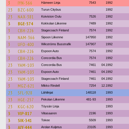
3
IYN-566
Hämeen Linja
7543
1992
23
BZC-600
Turun Citybus
1992
23
NAX-381
Koiviston Oulu
7526
1992
3
BGE-574
Kokkolan Liikenne
7489
1992
3
CBH-226
Stagecoach Finland
7574
1992
3
NAM-366
Sipoon Liikenne
147950
1992
3
UFO-400
Wikströms Busstrafik
147907
1992
3
CBH-226
Espoon Auto
7574
1992
3
CBH-226
Concordia Bus
7574
1992
23
YAM-103
Concordia Bus
7461
04.1992
23
YAM-103
Espoon Auto
7461
04.1992
23
YAM-103
Stagecoach Finland
7461
04.1992
3
MGZ-621
Mikko Rindell
7254
12.1992
23
SFL-928
Lähilinjat
148118
1993
23
HGE-257
Pekolan Liikenne
481-93
1993
23
KGC-620
Töysän Linja
1993
3
VIP-817
Viitasaaren
2196
1993
3
SIK-341
Tokee
5509
1993
3
AIY-444
Arolan Kuljetus
23105
1993