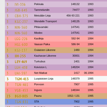
3
IVI-336
Pekkala
148132
1993
3
JGB-645
Tammelundin
74477
1993
3
CBH-375
Metsälän Linja
456-93 221
1993
3
KGC-237
Wendelin Transport
148135
1993
3
NIN-560
Pihlavamäki
147541
1993
3
NIN-560
Miodex
147541
1993
3
LGG-226
Kasilinja
592-94
1994
3
HGL-600
Vaasan Paika
586-94
1994
3
KGJ-137
Oulaisten Liikenne
1480
1994
3
IIH-255
Kauhavan Liikenne
30001
1994
3
LEY-469
Turkubus
1401
1994
3
LGH-438
Koiviston L
148204
1994
3
UAI-597
Net-Matkat
1417
06.1994
3
TGM-413
Luopioisten Linja
148379
1995
3
TGN-461
Porvoon
7907
1995
3
VGB-453
Ingves
148344
1995
23
BGO-803
Paunu
1552 / 131
1995
3
TGN-831
STA
7902
1995