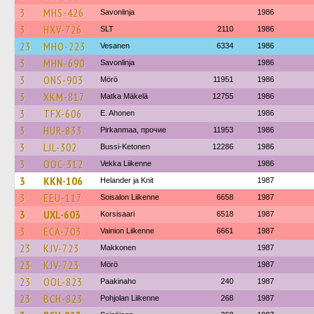
3
MHS-426
Savonlinja
1986
3
HXV-726
SLT
2110
1986
23
MHO-223
Vesanen
6334
1986
3
MHN-690
Savonlinja
1986
3
ONS-903
Mörö
11951
1986
3
XKM-817
Matka Mäkelä
12755
1986
3
TFX-606
E. Ahonen
1986
3
HUR-833
Pirkanmaa, прочие
11953
1986
3
LJL-302
Bussi-Ketonen
12286
1986
3
OOC-312
Vekka Liikenne
1986
3
KKN-106
Helander ja Knit
1987
3
EEU-117
Soisalon Liikenne
6658
1987
3
UXL-603
Korsisaari
6518
1987
3
ECA-703
Vainion Liikenne
6661
1987
23
KJV-723
Makkonen
1987
23
KJV-723
Mörö
1987
23
OOL-823
Paakinaho
240
1987
23
BCH-823
Pohjolan Liikenne
268
1987