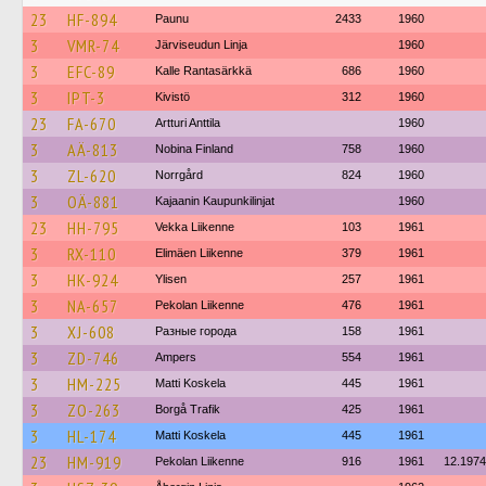
23
HF-894
Paunu
2433
1960
3
VMR-74
Järviseudun Linja
1960
3
EFC-89
Kalle Rantasärkkä
686
1960
3
IPT-3
Kivistö
312
1960
23
FA-670
Artturi Anttila
1960
3
AÄ-813
Nobina Finland
758
1960
3
ZL-620
Norrgård
824
1960
3
OÄ-881
Kajaanin Kaupunkilinjat
1960
23
HH-795
Vekka Liikenne
103
1961
3
RX-110
Elimäen Liikenne
379
1961
3
HK-924
Ylisen
257
1961
3
NA-657
Pekolan Liikenne
476
1961
3
XJ-608
Разные города
158
1961
3
ZD-746
Ampers
554
1961
3
HM-225
Matti Koskela
445
1961
3
ZO-263
Borgå Trafik
425
1961
3
HL-174
Matti Koskela
445
1961
23
HM-919
Pekolan Liikenne
916
1961
12.1974