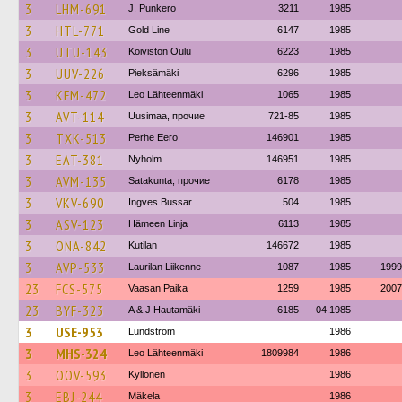
3
LHM-691
J. Punkero
3211
1985
3
HTL-771
Gold Line
6147
1985
3
UTU-143
Koiviston Oulu
6223
1985
3
UUV-226
Pieksämäki
6296
1985
3
KFM-472
Leo Lähteenmäki
1065
1985
3
AVT-114
Uusimaa, прочие
721-85
1985
3
TXK-513
Perhe Eero
146901
1985
3
EAT-381
Nyholm
146951
1985
3
AVM-135
Satakunta, прочие
6178
1985
3
VKV-690
Ingves Bussar
504
1985
3
ASV-123
Hämeen Linja
6113
1985
3
ONA-842
Kutilan
146672
1985
3
AVP-533
Laurilan Liikenne
1087
1985
1999
23
FCS-575
Vaasan Paika
1259
1985
2007
23
BYF-323
A & J Hautamäki
6185
04.1985
3
USE-953
Lundström
1986
3
MHS-324
Leo Lähteenmäki
1809984
1986
3
OOV-593
Kyllonen
1986
3
EBJ-244
Mäkela
1986