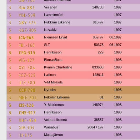
3
UAI-703
3
BIA-883
Vesanen
148783
1997
3
YBL-559
Lamminmäki
1997
3
GBY-323
Pukkilan Liikenne
810-97
1997
3
KGZ-903
Nevakivi
1997
3
JCA-965
Niemisen Linjat
852-97
06.1997
3
FKL-166
SLT
50375
06.1997
3
CFG-315
Henriksson
229
1998
3
VIB-127
EkmanBuss
1998
3
XYJ-384
Kymen Charterline
833688
1998
3
EEZ-525
Laitinen
148911
1998
3
TIZ-580
V-M Mikkola
1998
3
CCP-798
Nyholm
1998
3
MHF-203
Pekolan Liikenne
81
1998
3
EIS-326
Y. Makkonen
148974
1998
3
CHS-917
Henriksson
1998
3
XHF-454
Vekka Liikenne
38557
1998
3
GIV-303
Wasabus
2064 / 197
1998
3
IIJ-175
Mustajärven
1998