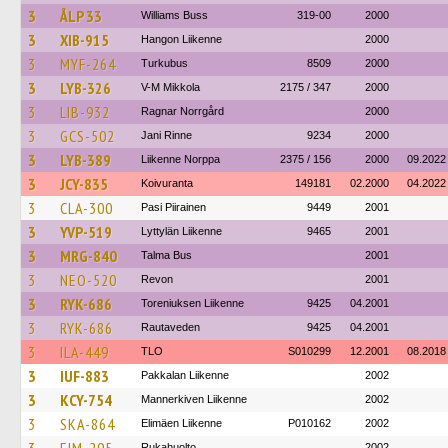
3
ÅLP 33
Williams Buss
319-00
2000
3
XIB-915
Hangon Liikenne
2000
3
MYF-264
Turkubus
8509
2000
3
LYB-326
V-M Mikkola
2175 / 347
2000
3
LIB-932
Ragnar Norrgård
2000
3
GCS-502
Jani Rinne
9234
2000
3
LYB-389
Liikenne Norppa
2375 / 156
2000
09.2022
3
JCY-835
Koivuranta
149181
02.2000
04.2022
3
CLA-300
Pasi Piirainen
9449
2001
3
YVP-519
Lyttylän Liikenne
9465
2001
3
MRG-840
Talma Bus
2001
3
NEO-520
Revon
2001
3
RYK-686
Toreniuksen Liikenne
9425
04.2001
3
RYK-686
Rautaveden
9425
04.2001
3
ILA-449
TLO
S010299
12.2001
08.2018
3
IUF-883
Pakkalan Liikenne
2002
3
KCY-754
Mannerkiven Liikenne
2002
3
SKA-864
Elimäen Liikenne
P010162
2002
Rukahuolto
2002