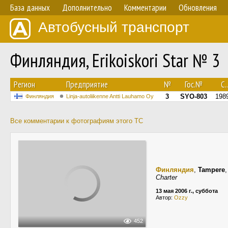
База данных
Дополнительно
Комментарии
Обновления
Автобусный транспорт
Финляндия, Erikoiskori Star № 3
Регион
Предприятие
№
Гос.№
С..
3
SYO-803
198
Финляндия
Linja-autoliikenne Antti Lauhamo Oy
Все комментарии к фотографиям этого ТС
Финляндия
,
Tampere
Charter
13 мая 2006 г., суббота
Автор:
Ozzy
452