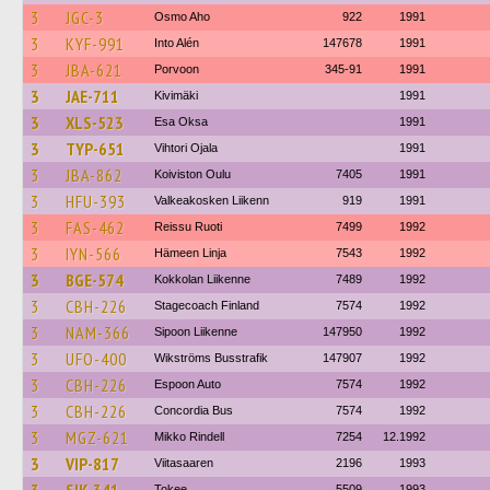
3
JGC-3
Osmo Aho
922
1991
3
KYF-991
Into Alén
147678
1991
3
JBA-621
Porvoon
345-91
1991
3
JAE-711
Kivimäki
1991
3
XLS-523
Esa Oksa
1991
3
TYP-651
Vihtori Ojala
1991
3
JBA-862
Koiviston Oulu
7405
1991
3
HFU-393
Valkeakosken Liikenn
919
1991
3
FAS-462
Reissu Ruoti
7499
1992
3
IYN-566
Hämeen Linja
7543
1992
3
BGE-574
Kokkolan Liikenne
7489
1992
3
CBH-226
Stagecoach Finland
7574
1992
3
NAM-366
Sipoon Liikenne
147950
1992
3
UFO-400
Wikströms Busstrafik
147907
1992
3
CBH-226
Espoon Auto
7574
1992
3
CBH-226
Concordia Bus
7574
1992
3
MGZ-621
Mikko Rindell
7254
12.1992
3
VIP-817
Viitasaaren
2196
1993
Tokee
5509
1993