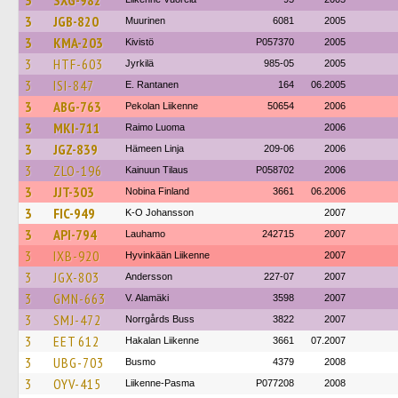
3
SXG-982
3
JGB-820
Muurinen
6081
2005
3
KMA-203
Kivistö
P057370
2005
3
HTF-603
Jyrkilä
985-05
2005
3
ISI-847
E. Rantanen
164
06.2005
3
ABG-763
Pekolan Liikenne
50654
2006
3
MKI-711
Raimo Luoma
2006
3
JGZ-839
Hämeen Linja
209-06
2006
3
ZLO-196
Kainuun Tilaus
P058702
2006
3
JJT-303
Nobina Finland
3661
06.2006
3
FIC-949
K-O Johansson
2007
3
API-794
Lauhamo
242715
2007
3
IXB-920
Hyvinkään Liikenne
2007
3
JGX-803
Andersson
227-07
2007
3
GMN-663
V. Alamäki
3598
2007
3
SMJ-472
Norrgårds Buss
3822
2007
3
EET 612
Hakalan Liikenne
3661
07.2007
3
UBG-703
Busmo
4379
2008
3
OYV-415
Liikenne-Pasma
P077208
2008