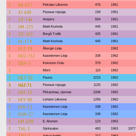
3
NA-657
Pekolan Liikenne
476
1961
3
XJ-608
Разные города
158
1961
3
ZD-746
Ampers
554
1961
3
HM-225
Matti Koskela
445
1961
3
ZO-263
Borgå Trafik
425
1961
3
HL-174
Matti Koskela
445
1961
3
USZ-39
Åbergin Linja
1962
3
HEU-752
Kasiniemen Linja
338
1962
3
OBH-3
Koiviston Oulu
379
1962
3
Mörö
115
1962
3
HBT-30
Paunu
2215
1962
3
HAZ-71
Разные города
1125
1962
3
HAY-33
Pirkanmaa, прочие
2206
1962
3
HEY-90
Lehdon Liikenne
1256
1962
3
HFH-12
Kasiniemen Linja
338
1962
3
HSM-27
Kasiniemen Linja
338
1962
3
KM-699
E. Ahonen
123
1963
3
THL-3
Särkisalon
493
1963
1977
Artturi Anttila
217
1964