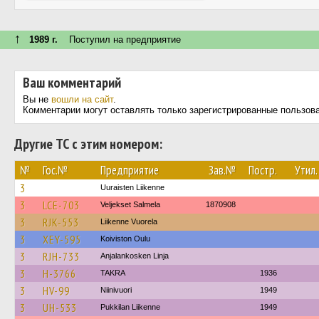
↑
1989 г.
Поступил на предприятие
Ваш комментарий
Вы не
вошли на сайт
.
Комментарии могут оставлять только зарегистрированные пользов
Другие ТС с этим номером:
№
Гос.№
Предприятие
Зав.№
Постр.
Утил.
3
Uuraisten Liikenne
3
LCE-703
Veljekset Salmela
1870908
3
RJK-553
Liikenne Vuorela
3
XEY-595
Koiviston Oulu
3
RJH-733
Anjalankosken Linja
3
H-3766
TAKRA
1936
3
HV-99
Niinivuori
1949
3
UH-533
Pukkilan Liikenne
1949