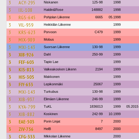
3
ACY-295
Niskanen
125-98
1998
3
IJL-108
Haldin&Rose
148882
1998
3
RGS-645
Pohjolan Liikenne
6665
05.1998
3
VIL-959
Heikkilän Liikenne
1999
3
KRS-623
Porvoon
C479
1999
3
MIX-989
Mobus
1999
3
MXI-143
Suorsan Liikenne
130-98
1999
3
XIB-926
Dahl
250-99
1999
3
FEF-603
Tapio Lae
1999
3
KIS-813
Valkeakosken Liikenn
2194
1999
3
HIS-305
Makkonen
1999
3
FIY-653
Lepikonmäki
25067
1999
3
MXI-143
Turkubus
130-98
1999
3
XIB-937
Elimäen Liikenne
246-99
1999
3
KYA-799
TuKL
1836013
1999
05.2015
3
XIB-882
Koskinen
242-99
10.1999
3
EAE-503
Porin Linjat
7
2000
3
ZIV-756
HelB
8497
2000
3
CFG-333
Mikkolan Liikenne
2000