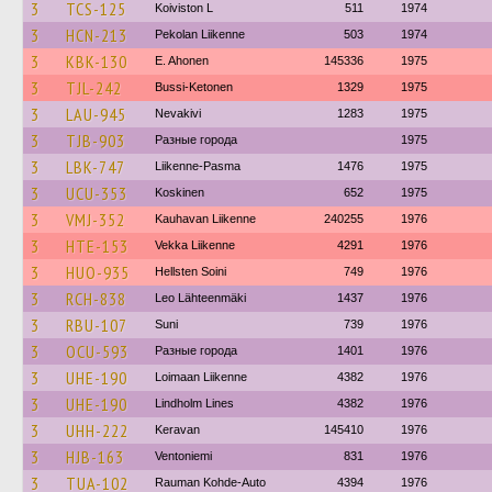
3
TCS-125
Koiviston L
511
1974
3
HCN-213
Pekolan Liikenne
503
1974
3
KBK-130
E. Ahonen
145336
1975
3
TJL-242
Bussi-Ketonen
1329
1975
3
LAU-945
Nevakivi
1283
1975
3
TJB-903
Разные города
1975
3
LBK-747
Liikenne-Pasma
1476
1975
3
UCU-353
Koskinen
652
1975
3
VMJ-352
Kauhavan Liikenne
240255
1976
3
HTE-153
Vekka Liikenne
4291
1976
3
HUO-935
Hellsten Soini
749
1976
3
RCH-838
Leo Lähteenmäki
1437
1976
3
RBU-107
Suni
739
1976
3
OCU-593
Разные города
1401
1976
3
UHE-190
Loimaan Liikenne
4382
1976
3
UHE-190
Lindholm Lines
4382
1976
3
UHH-222
Keravan
145410
1976
3
HJB-163
Ventoniemi
831
1976
3
TUA-102
Rauman Kohde-Auto
4394
1976