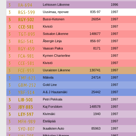
3
IIA-694
Lehtosen Liikenne
1996
3
RGS-599
Uusimaa, прочие
835-97
1997
3
RGY-502
Bussi-Ketonen
26054
1997
3
CCE-581
Kivistö
1997
3
TGT-893
Soisalon Liikenne
148677
1997
3
RGJ-541
Åbergin Linja
856-97
1997
3
RGY-459
Vaasan Paika
8171
1997
3
FCA-981
Kymen Charterline
1997
3
CCE-581
Kivistö
1997
3
FCE-953
Uuraisten Liikenne
130741
1997
3
TMF-625
Mäkela
24714
1997
3
GBM-252
Gold Line
1997
3
YBF-514
A & J Hautamäki
25442
1997
3
LIB-301
Petri Pekkala
1997
3
JBY-883
Kaj Forsblom
148578
1997
3
LEY-597
Kivimäki
1940
1997
3
MFH-989
Eteläpää
1997
3
SYO-807
Ikaalisten Auto
85963
1997
Mikkolan Liikenne
1997