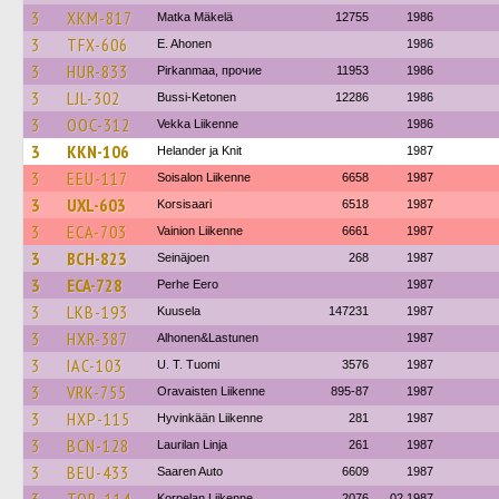
3
XKM-817
Matka Mäkelä
12755
1986
3
TFX-606
E. Ahonen
1986
3
HUR-833
Pirkanmaa, прочие
11953
1986
3
LJL-302
Bussi-Ketonen
12286
1986
3
OOC-312
Vekka Liikenne
1986
3
KKN-106
Helander ja Knit
1987
3
EEU-117
Soisalon Liikenne
6658
1987
3
UXL-603
Korsisaari
6518
1987
3
ECA-703
Vainion Liikenne
6661
1987
3
BCH-823
Seinäjoen
268
1987
3
ECA-728
Perhe Eero
1987
3
LKB-193
Kuusela
147231
1987
3
HXR-387
Alhonen&Lastunen
1987
3
IAC-103
U. T. Tuomi
3576
1987
3
VRK-755
Oravaisten Liikenne
895-87
1987
3
HXP-115
Hyvinkään Liikenne
281
1987
3
BCN-128
Laurilan Linja
261
1987
3
BEU-433
Saaren Auto
6609
1987
Korpelan Liikenne
2076
02.1987