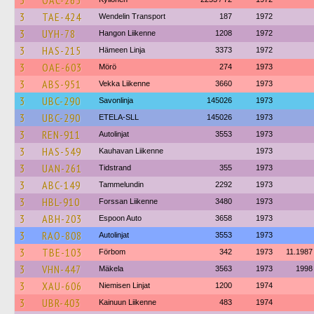
3
OAC-265
3
TAE-424
Wendelin Transport
187
1972
3
UYH-78
Hangon Liikenne
1208
1972
3
HAS-215
Hämeen Linja
3373
1972
3
OAE-603
Mörö
274
1973
3
ABS-951
Vekka Liikenne
3660
1973
3
UBC-290
Savonlinja
145026
1973
3
UBC-290
ETELA-SLL
145026
1973
3
REN-911
Autolinjat
3553
1973
3
HAS-549
Kauhavan Liikenne
1973
3
UAN-261
Tidstrand
355
1973
3
ABC-149
Tammelundin
2292
1973
3
HBL-910
Forssan Liikenne
3480
1973
3
ABH-203
Espoon Auto
3658
1973
3
RAO-808
Autolinjat
3553
1973
3
TBE-103
Förbom
342
1973
11.1987
3
VHN-447
Mäkela
3563
1973
1998
3
XAU-606
Niemisen Linjat
1200
1974
3
UBR-403
Kainuun Liikenne
483
1974