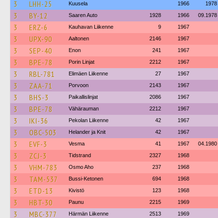
3
LHH-25
Kuusela
1966
1978
3
BY-12
Saaren Auto
1928
1966
09.1978
3
ERZ-6
Kauhavan Liikenne
9
1967
3
UPX-90
Aaltonen
2146
1967
3
SEP-40
Enon
241
1967
3
BPE-78
Porin Linjat
2212
1967
3
RBL-781
Elimäen Liikenne
27
1967
3
ZAA-71
Porvoon
2143
1967
3
BHS-3
Paikallislinjat
2086
1967
3
BPE-78
Vähärauman
2212
1967
3
IKI-36
Pekolan Liikenne
42
1967
3
OBC-503
Helander ja Knit
42
1967
3
EVF-3
Vesma
41
1967
04.1980
3
ZCJ-3
Tidstrand
2327
1968
3
VHM-783
Osmo Aho
237
1968
3
TAM-537
Bussi-Ketonen
694
1968
3
ETD-13
Kivistö
123
1968
3
HBT-30
Paunu
2215
1969
3
MBC-377
Härmän Liikenne
2513
1969