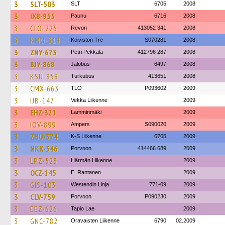
3
SLT-503
SLT
6705
2008
3
IXB-955
Paunu
6716
2008
3
CLO-225
Revon
413052 341
2008
3
KMO-318
Koiviston Tre
S070281
2008
3
ZNY-673
Petri Pekkala
412796 287
2008
3
BJY-868
Jalobus
6497
2008
3
KSU-858
Turkubus
413651
2008
3
CMX-663
TLO
P093602
2009
3
IJB-147
Vekka Liikenne
2009
3
EHZ-321
Lamminmäki
2009
3
IOV-899
Ampers
S090020
2009
3
ZHU-374
K-S Liikenne
6765
2009
3
NKK-546
Porvoon
414466 689
2009
3
LPZ-523
Härmän Liikenne
2009
3
OCZ-145
E. Rantanen
2009
3
GIS-103
Westendin Linja
771-09
2009
3
CLV-759
Porvoon
P090230
2009
3
EEZ-626
Tapio Lae
2009
3
GNC-782
Oravaisten Liikenne
6790
02.2009