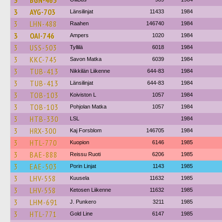
3
BGN-465
3
AYG-703
Länsilinjat
11433
1984
3
LHN-488
Raahen
146740
1984
3
OAI-746
Ampers
1020
1984
3
USS-503
Tyllilä
6018
1984
3
KKC-745
Savon Matka
6039
1984
3
TUB-413
Nikkilän Liikenne
644-83
1984
3
TUB-413
Länsilinjat
644-83
1984
3
TOB-103
Koiviston L
1057
1984
3
TOB-103
Pohjolan Matka
1057
1984
3
HTB-330
LSL
1984
3
HRX-300
Kaj Forsblom
146705
1984
3
HTL-770
Kuopion
6146
1985
3
BAE-888
Reissu Ruoti
6206
1985
3
EAE-503
Porin Linjat
1143
1985
3
LHV-558
Kuusela
11632
1985
3
LHV-558
Ketosen Liikenne
11632
1985
3
LHM-691
J. Punkero
3211
1985
3
HTL-771
Gold Line
6147
1985