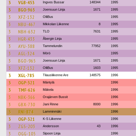
3
VGB-453
Ingves Bussar
148344
1995
3
BGO-965
Joensuun Linja
1671
1995
3
XFZ-132
OlliBus
1995
3
NBU-467
Mikkolan Liikenne
8
1995
3
NBH-632
TLO
7631
1995
3
HGR-433
Åbergin Linja
1995
3
AYU-388
Tammelundin
77952
1995
3
AGL-324
Mörö
1995
3
BGO-965
Joensuun Linja
1671
1995
3
XFZ-132
OlliBus
1603
1995
3
XGL-785
Tilausliikenne Are
148575
1996
3
OGP-321
Mäntylä
1996
3
TMF-626
Mäkela
1996
3
NBK-366
Orajärven Bussit
1996
3
GBX-730
Jani Rinne
8000
1996
3
RNI-874
Lamminmäki
1996
3
OGP-321
K-S Liikenne
1996
3
ZGS-203
Andersson
43
1996
3
OGG-105
Sipoon Linja
1996