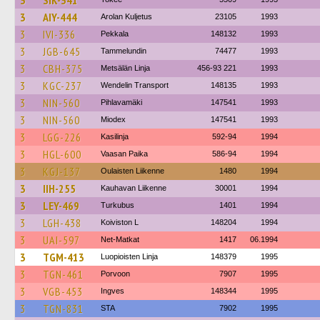
3
SIK-341
3
AIY-444
Arolan Kuljetus
23105
1993
3
IVI-336
Pekkala
148132
1993
3
JGB-645
Tammelundin
74477
1993
3
CBH-375
Metsälän Linja
456-93 221
1993
3
KGC-237
Wendelin Transport
148135
1993
3
NIN-560
Pihlavamäki
147541
1993
3
NIN-560
Miodex
147541
1993
3
LGG-226
Kasilinja
592-94
1994
3
HGL-600
Vaasan Paika
586-94
1994
3
KGJ-137
Oulaisten Liikenne
1480
1994
3
IIH-255
Kauhavan Liikenne
30001
1994
3
LEY-469
Turkubus
1401
1994
3
LGH-438
Koiviston L
148204
1994
3
UAI-597
Net-Matkat
1417
06.1994
3
TGM-413
Luopioisten Linja
148379
1995
3
TGN-461
Porvoon
7907
1995
3
VGB-453
Ingves
148344
1995
3
TGN-831
STA
7902
1995