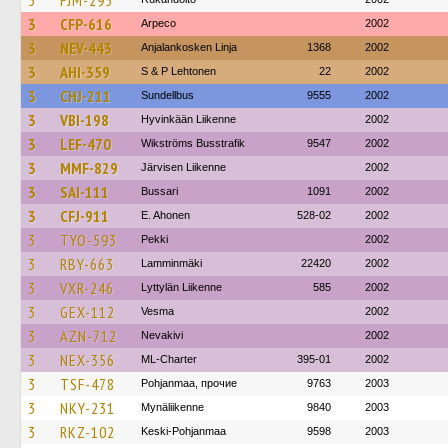
3
FJM-295
3
CFP-616
Arpeco
2002
3
NEV-443
Anjalankosken Linja
1368
2002
3
AHI-359
S & P Lehtonen
22
2002
3
CHJ-211
Sundellbus
9555
2002
3
VBI-198
Hyvinkään Liikenne
2002
3
LEF-470
Wikströms Busstrafik
9547
2002
3
MMF-829
Järvisen Liikenne
2002
3
SAI-111
Bussari
1091
2002
3
CFJ-911
E. Ahonen
528-02
2002
3
TYO-593
Pekki
2002
3
RBY-663
Lamminmäki
22420
2002
3
VXR-246
Lyttylän Liikenne
585
2002
3
GEX-112
Vesma
2002
3
AZN-712
Nevakivi
2002
3
NEX-356
ML-Charter
395-01
2002
3
TSF-478
Pohjanmaa, прочие
9763
2003
3
NKY-231
Mynäliikenne
9840
2003
3
RKZ-102
Keski-Pohjanmaa
9598
2003