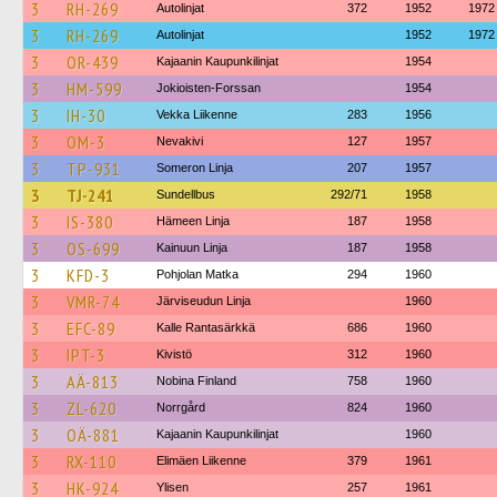
3
RH-269
Autolinjat
372
1952
1972
3
RH-269
Autolinjat
1952
1972
3
OR-439
Kajaanin Kaupunkilinjat
1954
3
HM-599
Jokioisten-Forssan
1954
3
IH-30
Vekka Liikenne
283
1956
3
OM-3
Nevakivi
127
1957
3
TP-931
Someron Linja
207
1957
3
TJ-241
Sundellbus
292/71
1958
3
IS-380
Hämeen Linja
187
1958
3
OS-699
Kainuun Linja
187
1958
3
KFD-3
Pohjolan Matka
294
1960
3
VMR-74
Järviseudun Linja
1960
3
EFC-89
Kalle Rantasärkkä
686
1960
3
IPT-3
Kivistö
312
1960
3
AÄ-813
Nobina Finland
758
1960
3
ZL-620
Norrgård
824
1960
3
OÄ-881
Kajaanin Kaupunkilinjat
1960
3
RX-110
Elimäen Liikenne
379
1961
3
HK-924
Ylisen
257
1961