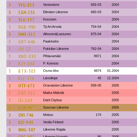
3
YFG-815
Ventoniemi
655-03
2004
3
CGH-251
Elimäen Liikenne
665-03
2004
3
SLG-357
Kosonen
2004
3
NGB-990
Tjt Ari Arvela
754-04
2004
3
HMF-312
Alhonen&Lastunen
875-04
2004
3
GHT-646
Paakinaho
2004
3
JJH-23
Pukkilan Liikenne
762-04
2004
3
XNO-830
Pihlavamäki
9971
2004
3
KSY-840
P. Koivisto
2004
3
BTX-303
Osmo Aho
9874
01.2004
3
KLF-376
Länsilinjat
45
12.2004
3
HTF-673
Oravaisten Liikenne
936-05
2005
3
EXP-511
Matka Mäkelä
2005
3
ISI-169
Dahl Citybus
2005
3
SLN-967
Suorsan Liikenne
2005
3
OVI-746
Mobus
174
2005
3
KEI-945
Veolia Finland
2005
3
NNG-507
Liikenne Rajala
2005
Liikenne Vuorela
95
2005