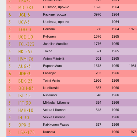
3
TRU-3
3
MD-783
Uusimaa, прочие
1626
1964
3
UGL-3
Разные города
3970
1964
3
UCV-3
Uusimaa, прочие
1964
3
TOO-3
Förbom
530
1964
1973
3
UGE-10
Kyllonen
1676
1965
3
TCL-323
Jussilan Autoliike
1776
1965
3
HK-552
Tokee
521
1965
3
HVM-76
Anton Mäntylä
301
1965
3
AUG-3
Espoon Auto
1678
1965
1981
3
UDG-3
Lähilinjat
263
1966
3
BEK-23
Toimi Vento
1966
1966
3
OOH-83
Nuolikoski
367
1966
3
IBL-15
Niinivuori
540
1966
3
IFT-30
Mikkolan Liikenne
824
1966
3
HAH-10
Vekka Liikenne
548
1966
3
IH-30
Vekka Liikenne
1966
3
OPX-5
Kaikkonen Paavo
827
1966
3
LBX-176
Kuusela
1966
1978