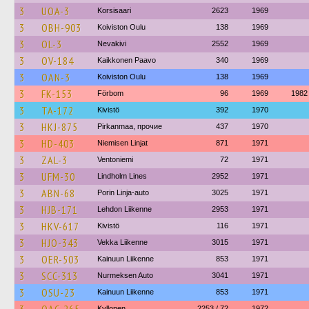
3
UOA-3
Korsisaari
2623
1969
3
OBH-903
Koiviston Oulu
138
1969
3
OL-3
Nevakivi
2552
1969
3
OV-184
Kaikkonen Paavo
340
1969
3
OAN-3
Koiviston Oulu
138
1969
3
FK-153
Förbom
96
1969
1982
3
TA-172
Kivistö
392
1970
3
HKJ-875
Pirkanmaa, прочие
437
1970
3
HD-403
Niemisen Linjat
871
1971
3
ZAL-3
Ventoniemi
72
1971
3
UFM-30
Lindholm Lines
2952
1971
3
ABN-68
Porin Linja-auto
3025
1971
3
HJB-171
Lehdon Liikenne
2953
1971
3
HKV-617
Kivistö
116
1971
3
HJO-343
Vekka Liikenne
3015
1971
3
OER-503
Kainuun Liikenne
853
1971
3
SCC-313
Nurmeksen Auto
3041
1971
3
OSU-23
Kainuun Liikenne
853
1971
Kyllonen
2253 / 72
1972