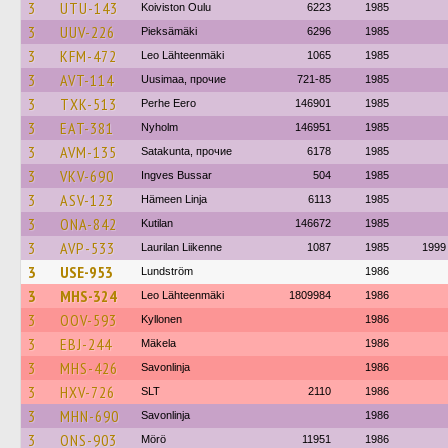
3
UTU-143
Koiviston Oulu
6223
1985
3
UUV-226
Pieksämäki
6296
1985
3
KFM-472
Leo Lähteenmäki
1065
1985
3
AVT-114
Uusimaa, прочие
721-85
1985
3
TXK-513
Perhe Eero
146901
1985
3
EAT-381
Nyholm
146951
1985
3
AVM-135
Satakunta, прочие
6178
1985
3
VKV-690
Ingves Bussar
504
1985
3
ASV-123
Hämeen Linja
6113
1985
3
ONA-842
Kutilan
146672
1985
3
AVP-533
Laurilan Liikenne
1087
1985
1999
3
USE-953
Lundström
1986
3
MHS-324
Leo Lähteenmäki
1809984
1986
3
OOV-593
Kyllonen
1986
3
EBJ-244
Mäkela
1986
3
MHS-426
Savonlinja
1986
3
HXV-726
SLT
2110
1986
3
MHN-690
Savonlinja
1986
3
ONS-903
Mörö
11951
1986