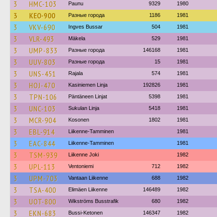
3
HMC-103
Paunu
9329
1980
3
KEO-900
Разные города
1186
1981
3
VKV-690
Ingves Bussar
504
1981
3
VLR-493
Mäkela
529
1981
3
UMP-833
Разные города
146168
1981
3
UUV-803
Разные города
15
1981
3
UNS-451
Rajala
574
1981
3
HOJ-470
Kasiniemen Linja
192826
1981
3
TPN-106
Päntäneen Linjat
5398
1981
3
UNC-103
Sukulan Linja
5418
1981
3
MCR-904
Kosonen
1802
1981
3
EBL-914
Liikenne-Tamminen
1981
3
EAC-844
Liikenne-Tamminen
1981
3
TSM-939
Liikenne Joki
1982
3
UPL-113
Ventoniemi
712
1982
3
UPM-703
Vantaan Liikenne
688
1982
3
TSA-400
Elimäen Liikenne
146489
1982
3
UOT-800
Wikströms Busstrafik
680
1982
3
EKN-683
Bussi-Ketonen
146347
1982