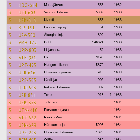
3
HOO-614
Mustajärven
556
1982
3
UTJ-603
Vantaan Liikenne
5932
1983
3
HRK-515
Kivistö
856
1983
3
RJP-191
Разные города
51
1983
3
URV-300
Åbergin Linja
899
1983
3
VMH-172
Dahl
146624
1983
3
UPP-803
Linjamatka
59
1983
3
ATK-981
HKL
3196
1983
3
UPT-433
Hangon Liikenne
5870
1983
3
URR-616
Uusimaa, прочие
915
1983
3
UPS-303
Lähilinjat
902
1983
3
HRN-503
Pekolan Liikenne
887
1983
3
URR-831
Tokee
913
11.1983
3
USB-363
Tidstrand
1984
3
UTM-410
Porvoon kirjasto
1984
3
ATT-622
Reissu Ruoti
1984
3
USN-629
Hämeen Linja
5995
1984
3
UPS-293
Elorannan Liikenne
1025
1984
OlliBus
989
1984