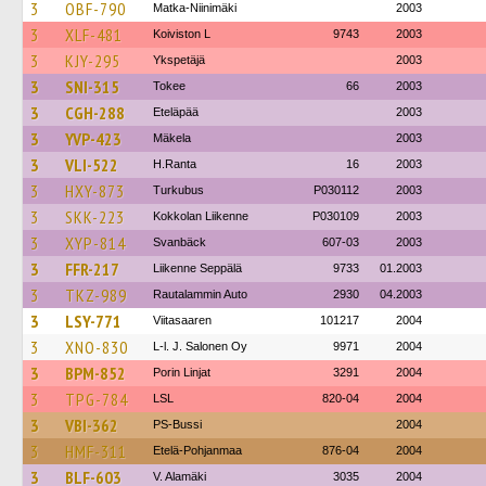
3
OBF-790
Matka-Niinimäki
2003
3
XLF-481
Koiviston L
9743
2003
3
KJY-295
Ykspetäjä
2003
3
SNI-315
Tokee
66
2003
3
CGH-288
Eteläpää
2003
3
YVP-423
Mäkela
2003
3
VLI-522
H.Ranta
16
2003
3
HXY-873
Turkubus
P030112
2003
3
SKK-223
Kokkolan Liikenne
P030109
2003
3
XYP-814
Svanbäck
607-03
2003
3
FFR-217
Liikenne Seppälä
9733
01.2003
3
TKZ-989
Rautalammin Auto
2930
04.2003
3
LSY-771
Viitasaaren
101217
2004
3
XNO-830
L-l. J. Salonen Oy
9971
2004
3
BPM-852
Porin Linjat
3291
2004
3
TPG-784
LSL
820-04
2004
3
VBI-362
PS-Bussi
2004
3
HMF-311
Etelä-Pohjanmaa
876-04
2004
3
BLF-603
V. Alamäki
3035
2004