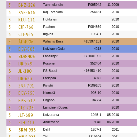
3
BNZ-226
Tammelundin
P095942
11.2009
3
XVE-636
Kaj Forsblom
254181
2010
3
KLU-111
Hokkinen
2010
3
CJF-766
Raahen
P084869
2010
3
CLI-965
Ingves
1054-1
2010
3
ÅL 4006
Williams Buss
415397 131
2010
3
EKY-803
Koiviston Oulu
4218
2010
3
BOB-403
Länsilinjat
B01001992
2010
3
IJR-579
Kosonen
352484
2010
3
JIJ-280
PS-Bussi
416453 410
2010
3
IJR-643
Eteläpää
4972
2010
3
SNJ-791
Kivistö
P109183
2010
3
EKY-755
Niemelä
998-10
2010
3
EPB-512
Engsbo
34684
2010
3
CJZ-733
Lampinen Buses
2010
3
JLT-689
Koivuranta
1045-1
05.2010
3
ZJH-413
Andersson
9040
06.2010
3
SKM-953
Dahl
1207-1
2011
TKL
S110106
2011