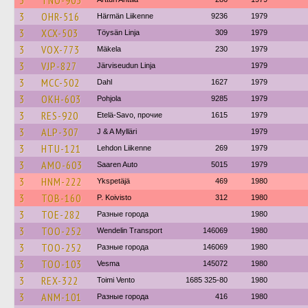
3
TNO-903
3
OHR-516
Härmän Liikenne
9236
1979
3
XCX-503
Töysän Linja
309
1979
3
VOX-773
Mäkela
230
1979
3
VJP-827
Järviseudun Linja
1979
3
MCC-502
Dahl
1627
1979
3
OKH-603
Pohjola
9285
1979
3
RES-920
Etelä-Savo, прочие
1615
1979
3
ALP-307
J & A Mylläri
1979
3
HTU-121
Lehdon Liikenne
269
1979
3
AMO-603
Saaren Auto
5015
1979
3
HNM-222
Ykspetäjä
469
1980
3
TOB-160
P. Koivisto
312
1980
3
TOE-282
Разные города
1980
3
TOO-252
Wendelin Transport
146069
1980
3
TOO-252
Разные города
146069
1980
3
TOO-103
Vesma
145072
1980
3
REX-322
Toimi Vento
1685 325-80
1980
3
ANM-101
Разные города
416
1980