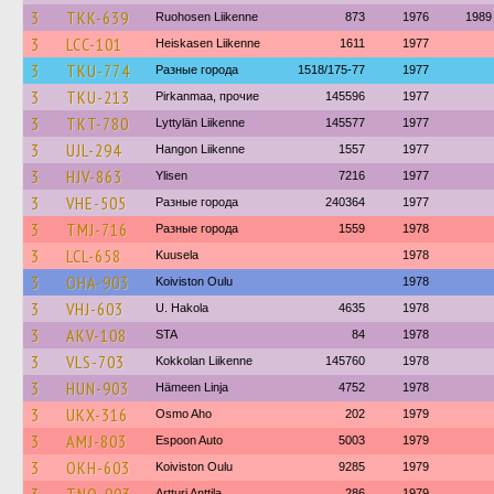
3
TKK-639
Ruohosen Liikenne
873
1976
1989
3
LCC-101
Heiskasen Liikenne
1611
1977
3
TKU-774
Разные города
1518/175-77
1977
3
TKU-213
Pirkanmaa, прочие
145596
1977
3
TKT-780
Lyttylän Liikenne
145577
1977
3
UJL-294
Hangon Liikenne
1557
1977
3
HJV-863
Ylisen
7216
1977
3
VHE-505
Разные города
240364
1977
3
TMJ-716
Разные города
1559
1978
3
LCL-658
Kuusela
1978
3
OHA-903
Koiviston Oulu
1978
3
VHJ-603
U. Hakola
4635
1978
3
AKV-108
STA
84
1978
3
VLS-703
Kokkolan Liikenne
145760
1978
3
HUN-903
Hämeen Linja
4752
1978
3
UKX-316
Osmo Aho
202
1979
3
AMJ-803
Espoon Auto
5003
1979
3
OKH-603
Koiviston Oulu
9285
1979
Artturi Anttila
286
1979