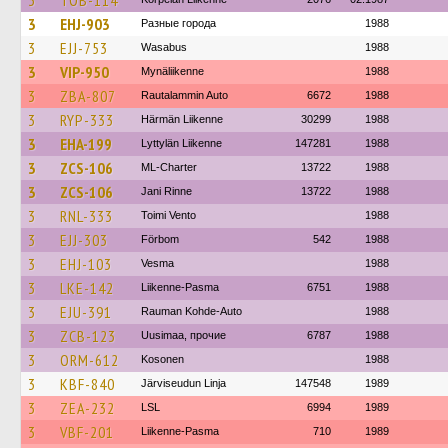
3
TOB-114
3
EHJ-903
Разные города
1988
3
EJJ-753
Wasabus
1988
3
VIP-950
Mynäliikenne
1988
3
ZBA-807
Rautalammin Auto
6672
1988
3
RYP-333
Härmän Liikenne
30299
1988
3
EHA-199
Lyttylän Liikenne
147281
1988
3
ZCS-106
ML-Charter
13722
1988
3
ZCS-106
Jani Rinne
13722
1988
3
RNL-333
Toimi Vento
1988
3
EJJ-303
Förbom
542
1988
3
EHJ-103
Vesma
1988
3
LKE-142
Liikenne-Pasma
6751
1988
3
EJU-391
Rauman Kohde-Auto
1988
3
ZCB-123
Uusimaa, прочие
6787
1988
3
ORM-612
Kosonen
1988
3
KBF-840
Järviseudun Linja
147548
1989
3
ZEA-232
LSL
6994
1989
3
VBF-201
Liikenne-Pasma
710
1989