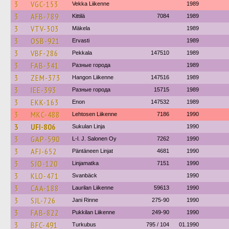
3
VGC-153
Vekka Liikenne
1989
3
AFB-789
Kittilä
7084
1989
3
VTV-303
Mäkela
1989
3
OSB-921
Ervasti
1989
3
VBF-286
Pekkala
147510
1989
3
FAB-341
Разные города
1989
3
ZEM-373
Hangon Liikenne
147516
1989
3
IEE-393
Разные города
15715
1989
3
EKK-163
Enon
147532
1989
3
MKC-488
Lehtosen Liikenne
7186
1990
3
UFI-806
Sukulan Linja
1990
3
GAP-590
L-l. J. Salonen Oy
7262
1990
3
AFJ-652
Päntäneen Linjat
4681
1990
3
SJO-120
Linjamatka
7151
1990
3
KLO-471
Svanbäck
1990
3
CAA-188
Laurilan Liikenne
59613
1990
3
SJL-726
Jani Rinne
275-90
1990
3
FAB-822
Pukkilan Liikenne
249-90
1990
3
BFC-491
Turkubus
795 / 104
01.1990