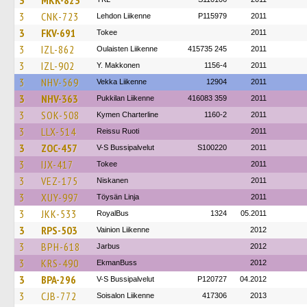
3
MKK-823
3
CNK-723
Lehdon Liikenne
P115979
2011
3
FKV-691
Tokee
2011
3
IZL-862
Oulaisten Liikenne
415735 245
2011
3
IZL-902
Y. Makkonen
1156-4
2011
3
NHV-569
Vekka Liikenne
12904
2011
3
NHV-363
Pukkilan Liikenne
416083 359
2011
3
SOK-508
Kymen Charterline
1160-2
2011
3
LLX-514
Reissu Ruoti
2011
3
ZOC-457
V-S Bussipalvelut
S100220
2011
3
IJX-417
Tokee
2011
3
VEZ-175
Niskanen
2011
3
XUY-997
Töysän Linja
2011
3
JKK-533
RoyalBus
1324
05.2011
3
RPS-503
Vainion Liikenne
2012
3
BPH-618
Jarbus
2012
3
KRS-490
EkmanBuss
2012
3
BPA-296
V-S Bussipalvelut
P120727
04.2012
3
CJB-772
Soisalon Liikenne
417306
2013