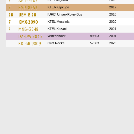
7
APT-7607
KTEL Argolida
2016
7
KYP-8353
ΚΤΕΛ Κέρκυρα
2017
28
UEM-B 28
[URB] Unser-Roter-Bus
2018
7
KMX-2090
KTEL Messinia
2020
7
MNB-3548
ΚΤΕL Kozani
2021
DA-DW 8833
Winzenhöler
99303
2001
RD-GR 9009
Graf Recke
57303
2023