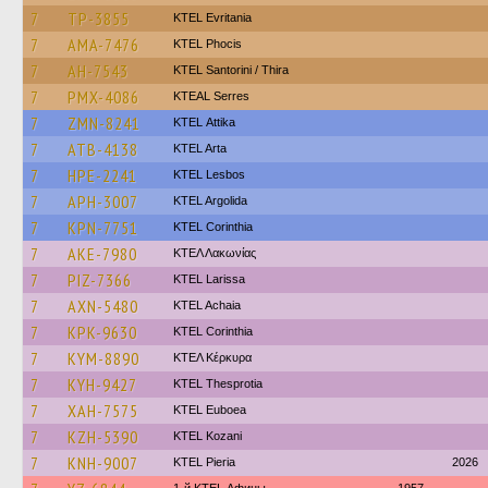
7
TP-3855
ΚΤΕL Evritania
7
AMA-7476
ΚΤΕL Phocis
7
AH-7543
KTEL Santorini / Thira
7
PMX-4086
KTEAL Serres
7
ZMN-8241
KΤΕL Αttika
7
ATB-4138
KTEL Arta
7
HPE-2241
KTEL Lesbos
7
APH-3007
KTEL Argolida
7
KPN-7751
KTEL Corinthia
7
AKE-7980
ΚΤΕΛ Λακωνίας
7
PIZ-7366
KTEL Larissa
7
AXN-5480
KTEL Achaia
7
KPK-9630
KTEL Corinthia
7
KYM-8890
ΚΤΕΛ Κέρκυρα
7
KYH-9427
KTEL Thesprotia
7
XAH-7575
ΚΤΕL Euboea
7
KZH-5390
ΚΤΕL Kozani
7
KNH-9007
KTEL Pieria
2026