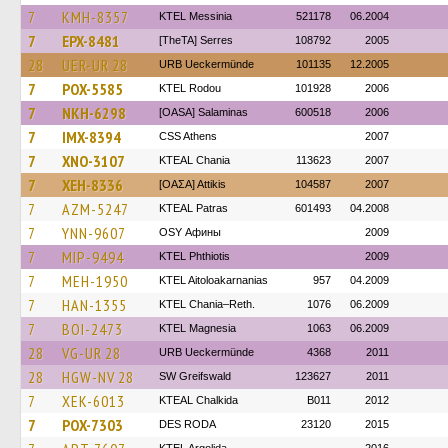
7
KMH-8357
KTEL Messinia
521178
06.2004
7
EPX-8481
[TheTA] Serres
108792
2005
28
UER-UR 28
URB Ueckermünde
101135
12.2005
7
POX-5585
ΚΤΕL Rodou
101928
2006
7
NKH-6298
[OASA] Salaminas
600518
2006
7
IMX-8394
CSS Athens
2007
7
XNO-3107
KTEAL Chania
113623
2007
7
XEH-8336
[ΟΑΣΑ] Αttikis
104587
2007
7
AZM-5247
KTEAL Patras
601493
04.2008
7
YNN-9607
OSY Афины
2009
7
MIP-9494
ΚΤΕL Phthiotis
2009
7
MEH-1950
KTEL Aitoloakarnanias
957
04.2009
7
HAN-1355
KTEL Chania–Reth.
1076
06.2009
7
BOI-2473
ΚΤΕL Magnesia
1063
06.2009
28
VG-UR 28
URB Ueckermünde
4368
2011
28
HGW-NV 28
SW Greifswald
123627
2011
7
XEK-6013
KTEAL Chalkida
B011
2012
7
POX-7303
DES RODA
23120
2015