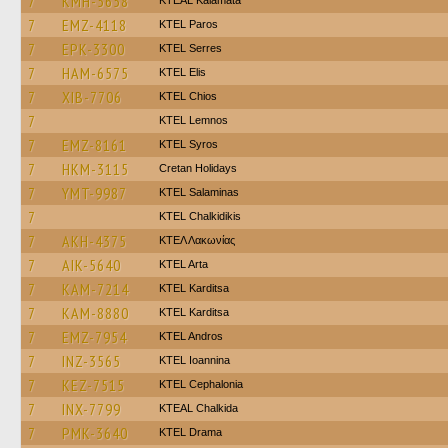
7
KMH-5658
KTEAL Kalamata
7
EMZ-4118
KTEL Paros
7
EPK-3300
KTEL Serres
7
HAM-6575
KTEL Elis
7
XIB-7706
KTEL Chios
7
KTEL Lemnos
7
EMZ-8161
KTEL Syros
7
HKM-3115
Cretan Holidays
7
YMT-9987
KTEL Salaminas
7
ΚΤΕL Chalkidikis
7
AKH-4375
ΚΤΕΛ Λακωνίας
7
AIK-5640
KTEL Arta
7
KAM-7214
ΚΤΕL Karditsa
7
KAM-8880
ΚΤΕL Karditsa
7
EMZ-7954
KTEL Andros
7
INZ-3565
KTEL Ioannina
7
KEZ-7515
KTEL Cephalonia
7
INX-7799
KTEAL Chalkida
7
PMK-3640
KTEL Drama