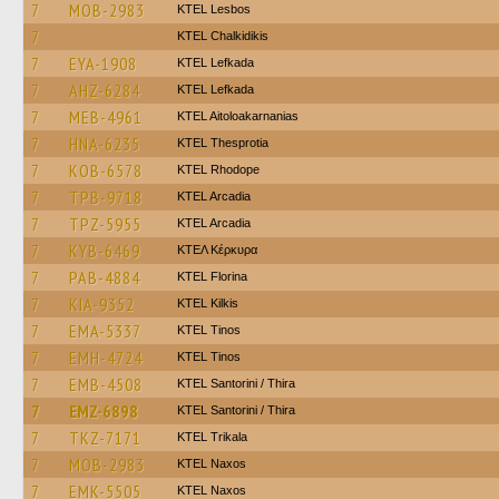
7
MOB-2983
KTEL Lesbos
7
ΚΤΕL Chalkidikis
7
EYA-1908
KTEL Lefkada
7
AHZ-6284
KTEL Lefkada
7
MEB-4961
KTEL Aitoloakarnanias
7
HNA-6235
KTEL Thesprotia
7
KOB-6578
KTEL Rhodope
7
TPB-9718
KTEL Arcadia
7
TPZ-5955
KTEL Arcadia
7
KYB-6469
ΚΤΕΛ Κέρκυρα
7
PAB-4884
KTEL Florina
7
KIA-9352
KTEL Kilkis
7
EMA-5337
KTEL Tinos
7
EMH-4724
KTEL Tinos
7
EMB-4508
KTEL Santorini / Thira
7
EMZ-6898
KTEL Santorini / Thira
7
TKZ-7171
ΚΤΕL Τrikala
7
MOB-2983
KTEL Naxos
7
EMK-5505
KTEL Naxos