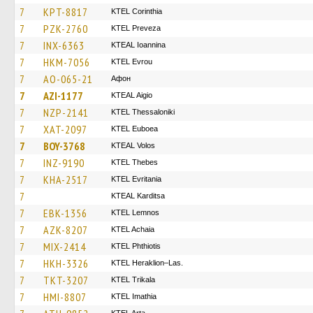
7
KPT-8817
KTEL Corinthia
7
PZK-2760
KTEL Preveza
7
INX-6363
KTEAL Ioannina
7
HKM-7056
KTEL Evrou
7
AO-065-21
Афон
7
AZI-1177
KTEAL Aigio
7
NZP-2141
KTEL Thessaloniki
7
XAT-2097
ΚΤΕL Euboea
7
BOY-3768
KTEAL Volos
7
INZ-9190
KTEL Thebes
7
KHA-2517
ΚΤΕL Evritania
7
KTEAL Karditsa
7
EBK-1356
KTEL Lemnos
7
AZK-8207
KTEL Achaia
7
MIX-2414
ΚΤΕL Phthiotis
7
HKH-3326
KTEL Heraklion–Las.
7
TKT-3207
ΚΤΕL Τrikala
7
HMI-8807
KTEL Imathia