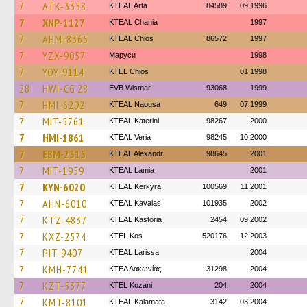
7
ATK-3358
KTEAL Arta
84589
09.1996
7
XNP-1127
KTEAL Chania
1997
7
AHM-8365
KTEAL Chios
86572
1997
7
YZX-9057
Маруси
1998
7
YOY-9114
KTEL Chios
01.1998
28
HWI-CG 28
EVB Wismar
93068
1999
7
HMI-6292
KTEAL Naousa
649
07.1999
7
MIT-5761
KTEAL Katerini
98267
2000
7
HMI-1861
KTEAL Veria
98245
10.2000
7
EBM-2315
KTEAL Alexandr.
98645
2001
7
MIT-1959
KTEAL Lamia
2001
7
KYN-6020
KTEAL Kerkyra
100569
11.2001
7
AHN-6010
KTEAL Kavalas
101935
2002
7
KTZ-4837
KTEAL Kastoria
2454
09.2002
7
KXZ-2574
KTEL Kos
520176
12.2003
7
PIT-9407
KTEAL Larissa
2004
7
KMH-7741
ΚΤΕΛ Λακωνίας
31298
2004
7
KZT-5377
ΚΤΕL Kozani
204
2004
7
KMT-8101
KTEAL Kalamata
3142
03.2004