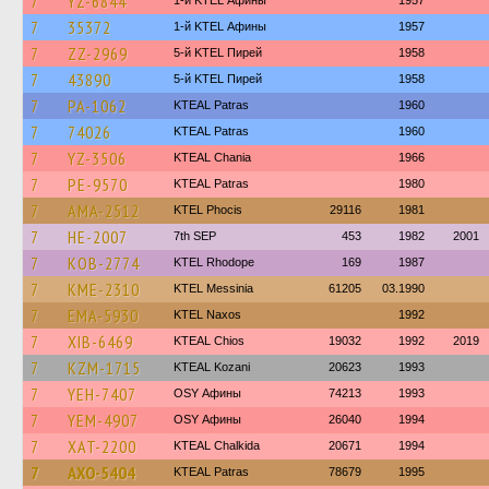
7
YZ-6844
1-й KTEL Афины
1957
7
35372
1-й KTEL Афины
1957
7
ZZ-2969
5-й KTEL Пирей
1958
7
43890
5-й KTEL Пирей
1958
7
PA-1062
KTEAL Patras
1960
7
74026
KTEAL Patras
1960
7
YZ-3506
KTEAL Chania
1966
7
PE-9570
KTEAL Patras
1980
7
AMA-2512
ΚΤΕL Phocis
29116
1981
7
HE-2007
7th SEP
453
1982
2001
7
KOB-2774
KTEL Rhodope
169
1987
7
KME-2310
KTEL Messinia
61205
03.1990
7
EMA-5930
KTEL Naxos
1992
7
XIB-6469
KTEAL Chios
19032
1992
2019
7
KZM-1715
KTEAL Kozani
20623
1993
7
YEH-7407
OSY Афины
74213
1993
7
YEM-4907
OSY Афины
26040
1994
7
XAT-2200
KTEAL Chalkida
20671
1994
7
AXO-5404
KTEAL Patras
78679
1995