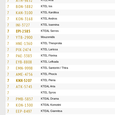
7
ATH-9852
KTEL Arta
7
BON-5882
KTEL Ios
7
KAN-3100
ΚΤΕL Karditsa
7
KON-3168
KTEL Andros
7
INI-3727
KTEL Ioannina
7
EPI-2585
KTEAL Serres
7
YTB-2900
Mouzenidis
7
HNE-1360
KTEL Thesprotia
7
PIX-2474
KTEL Larissa
7
PAE-3383
KTEL Florina
7
EYB-8808
KTEL Lefkada
7
EMN-9998
KTEL Santorini / Thira
7
AME-4756
ΚΤΕL Phocis
7
KNX-5207
KTEL Pieria
7
ATK-5745
KTEAL Arta
7
KTEL Syros
7
PMB-5857
KTEAL Drama
7
KON-1300
KTEAL Komotini
7
EEP-8497
KTEAL Giannitsa