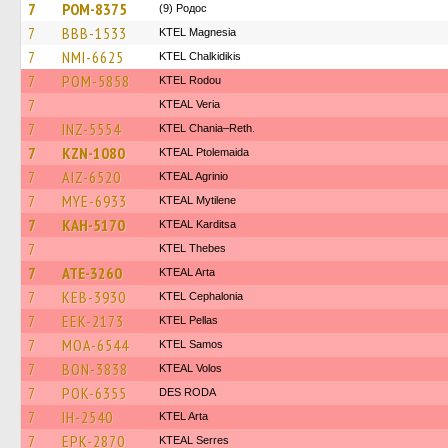
7
POM-8375
(9) Родос
7
BBB-1533
ΚΤΕL Magnesia
7
NMI-6625
ΚΤΕL Chalkidikis
7
POM-5858
ΚΤΕL Rodou
7
KTEAL Veria
7
INZ-5554
KTEL Chania–Reth.
7
KZN-1080
KTEAL Ptolemaida
7
AIZ-6520
KTEAL Agrinio
7
MYE-6933
KTEAL Mytilene
7
KAH-5170
KTEAL Karditsa
7
KTEL Thebes
7
ATE-3260
KTEAL Arta
7
KEB-3930
KTEL Cephalonia
7
EEK-2173
KTEL Pellas
7
MOA-6544
KTEL Samos
7
BON-3838
KTEAL Volos
7
POK-6355
DES RODA
7
IH-2540
KTEL Arta
7
EPK-2870
KTEAL Serres