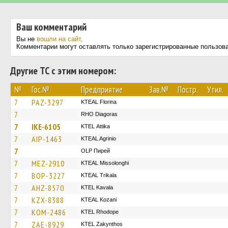
Ваш комментарий
Вы не
вошли на сайт
.
Комментарии могут оставлять только зарегистрированные пользов
Другие ТС с этим номером:
№
Гос.№
Предприятие
Зав.№
Постр.
Утил.
7
PAZ-3297
KTEAL Florina
7
RHO Diagoras
7
IKE-6105
KΤΕL Αttika
7
AIP-1463
KTEAL Agrinio
7
OLP Пирей
7
MEZ-2910
KTEAL Missolonghi
7
BOP-3227
KTEAL Trikala
7
AHZ-8570
KTEL Kavala
7
KZX-8388
KTEAL Kozani
7
KOM-2486
KTEL Rhodope
7
ZAE-8929
KTEL Zakynthos