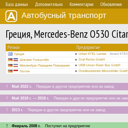
База данных
Дополнительно
Комментарии
Обновления
Автобусный транспорт
Греция, Mercedes-Benz O530 Citar
Регион
Предприятие
Urban KTEL Lamias
Αστικό ΚΤΕΛ
Греция
Graf Recke GmbH
Шлезвиг-Гольштейн
URB-Unser-Roter-Bus GmbH
Мекленбург-Передняя Померания
Omnibusbetrieb Winzenhöler GmbH
Гессен
↑
Май 2022 г.
Передан в другое предприятие или на завод
↑
Май 2018 г. — 2018 г.
Передан в другое предприятие или на зав
↑
2013 г.
Передан в другое предприятие или на завод
↑
Февраль 2008 г.
Поступил на предприятие