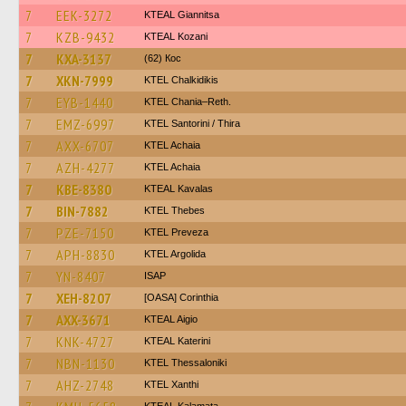
7
EEK-3272
KTEAL Giannitsa
7
KZB-9432
KTEAL Kozani
7
KXA-3137
(62) Кос
7
XKN-7999
ΚΤΕL Chalkidikis
7
EYB-1440
KTEL Chania–Reth.
7
EMZ-6997
KTEL Santorini / Thira
7
AXX-6707
KTEL Achaia
7
AZH-4277
KTEL Achaia
7
KBE-8380
KTEAL Kavalas
7
BIN-7882
KTEL Thebes
7
PZE-7150
KTEL Preveza
7
APH-8830
KTEL Argolida
7
YN-8407
ISAP
7
XEH-8207
[OASA] Corinthia
7
AXX-3671
KTEAL Aigio
7
KNK-4727
KTEAL Katerini
7
NBN-1130
KTEL Thessaloniki
7
AHZ-2748
KTEL Xanthi