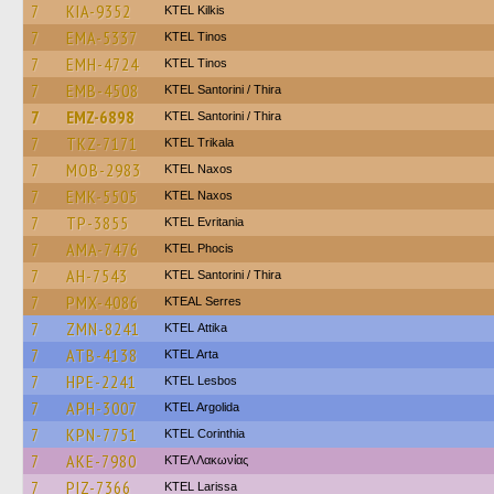
7
KIA-9352
KTEL Kilkis
7
EMA-5337
KTEL Tinos
7
EMH-4724
KTEL Tinos
7
EMB-4508
KTEL Santorini / Thira
7
EMZ-6898
KTEL Santorini / Thira
7
TKZ-7171
ΚΤΕL Τrikala
7
MOB-2983
KTEL Naxos
7
EMK-5505
KTEL Naxos
7
TP-3855
ΚΤΕL Evritania
7
AMA-7476
ΚΤΕL Phocis
7
AH-7543
KTEL Santorini / Thira
7
PMX-4086
KTEAL Serres
7
ZMN-8241
KΤΕL Αttika
7
ATB-4138
KTEL Arta
7
HPE-2241
KTEL Lesbos
7
APH-3007
KTEL Argolida
7
KPN-7751
KTEL Corinthia
7
AKE-7980
ΚΤΕΛ Λακωνίας
7
PIZ-7366
KTEL Larissa