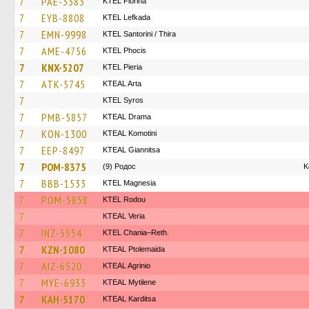
7
PAE-3383
KTEL Florina
7
EYB-8808
KTEL Lefkada
7
EMN-9998
KTEL Santorini / Thira
7
AME-4756
ΚΤΕL Phocis
7
KNX-5207
KTEL Pieria
7
ATK-5745
KTEAL Arta
7
KTEL Syros
7
PMB-5857
KTEAL Drama
7
KON-1300
KTEAL Komotini
7
EEP-8497
KTEAL Giannitsa
7
POM-8375
(9) Родос
Κ
7
BBB-1533
ΚΤΕL Magnesia
7
POM-5858
ΚΤΕL Rodou
7
KTEAL Veria
7
INZ-5554
KTEL Chania–Reth.
7
KZN-1080
KTEAL Ptolemaida
7
AIZ-6520
KTEAL Agrinio
7
MYE-6933
KTEAL Mytilene
7
KAH-5170
KTEAL Karditsa