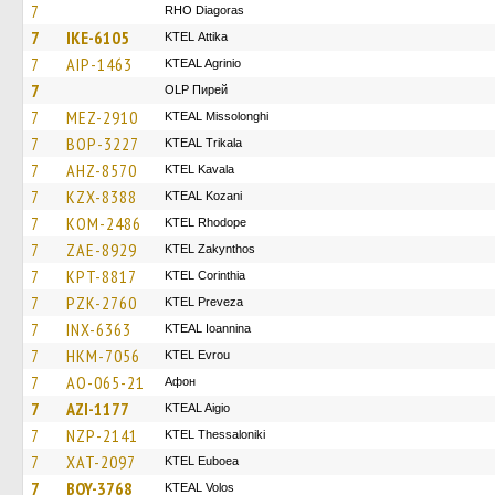
7
RHO Diagoras
7
IKE-6105
KΤΕL Αttika
7
AIP-1463
KTEAL Agrinio
7
OLP Пирей
7
MEZ-2910
KTEAL Missolonghi
7
BOP-3227
KTEAL Trikala
7
AHZ-8570
KTEL Kavala
7
KZX-8388
KTEAL Kozani
7
KOM-2486
KTEL Rhodope
7
ZAE-8929
KTEL Zakynthos
7
KPT-8817
KTEL Corinthia
7
PZK-2760
KTEL Preveza
7
INX-6363
KTEAL Ioannina
7
HKM-7056
KTEL Evrou
7
AO-065-21
Афон
7
AZI-1177
KTEAL Aigio
7
NZP-2141
KTEL Thessaloniki
7
XAT-2097
ΚΤΕL Euboea
7
BOY-3768
KTEAL Volos