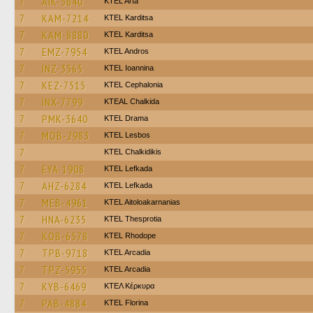
7
AIK-5640
KTEL Arta
7
KAM-7214
ΚΤΕL Karditsa
7
KAM-8880
ΚΤΕL Karditsa
7
EMZ-7954
KTEL Andros
7
INZ-3565
KTEL Ioannina
7
KEZ-7515
KTEL Cephalonia
7
INX-7799
KTEAL Chalkida
7
PMK-3640
KTEL Drama
7
MOB-2983
KTEL Lesbos
7
ΚΤΕL Chalkidikis
7
EYA-1908
KTEL Lefkada
7
AHZ-6284
KTEL Lefkada
7
MEB-4961
KTEL Aitoloakarnanias
7
HNA-6235
KTEL Thesprotia
7
KOB-6578
KTEL Rhodope
7
TPB-9718
KTEL Arcadia
7
TPZ-5955
KTEL Arcadia
7
KYB-6469
ΚΤΕΛ Κέρκυρα
7
PAB-4884
KTEL Florina