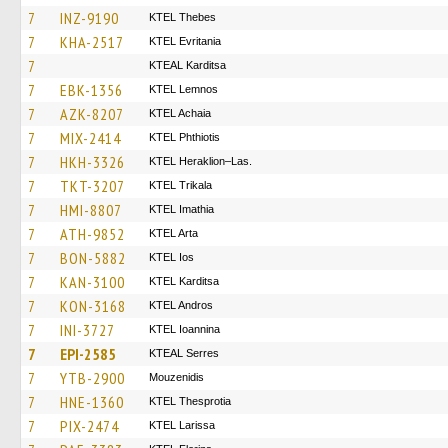
7
INZ-9190
KTEL Thebes
7
KHA-2517
ΚΤΕL Evritania
7
KTEAL Karditsa
7
EBK-1356
KTEL Lemnos
7
AZK-8207
KTEL Achaia
7
MIX-2414
ΚΤΕL Phthiotis
7
HKH-3326
KTEL Heraklion–Las.
7
TKT-3207
ΚΤΕL Τrikala
7
HMI-8807
KTEL Imathia
7
ATH-9852
KTEL Arta
7
BON-5882
KTEL Ios
7
KAN-3100
ΚΤΕL Karditsa
7
KON-3168
KTEL Andros
7
INI-3727
KTEL Ioannina
7
EPI-2585
KTEAL Serres
7
YTB-2900
Mouzenidis
7
HNE-1360
KTEL Thesprotia
7
PIX-2474
KTEL Larissa