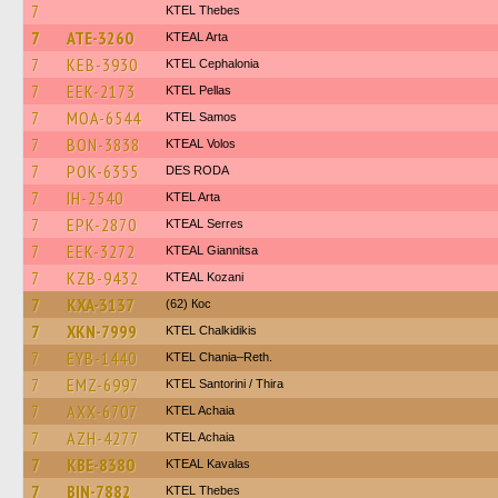
7
KTEL Thebes
7
ATE-3260
KTEAL Arta
7
KEB-3930
KTEL Cephalonia
7
EEK-2173
KTEL Pellas
7
MOA-6544
KTEL Samos
7
BON-3838
KTEAL Volos
7
POK-6355
DES RODA
7
IH-2540
KTEL Arta
7
EPK-2870
KTEAL Serres
7
EEK-3272
KTEAL Giannitsa
7
KZB-9432
KTEAL Kozani
7
KXA-3137
(62) Кос
7
XKN-7999
ΚΤΕL Chalkidikis
7
EYB-1440
KTEL Chania–Reth.
7
EMZ-6997
KTEL Santorini / Thira
7
AXX-6707
KTEL Achaia
7
AZH-4277
KTEL Achaia
7
KBE-8380
KTEAL Kavalas
7
BIN-7882
KTEL Thebes