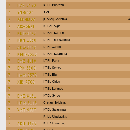
7
PZE-7150
KTEL Preveza
7
YN-8407
ISAP
7
XEH-8207
[OASA] Corinthia
O
7
AXX-3671
KTEAL Aigio
7
KNK-4727
KTEAL Katerini
7
NBN-1130
KTEL Thessaloniki
7
AHZ-2748
KTEL Xanthi
7
KMH-5658
KTEAL Kalamata
7
EMZ-4118
KTEL Paros
7
EPK-3300
KTEL Serres
7
HAM-6575
KTEL Elis
7
XIB-7706
KTEL Chios
7
KTEL Lemnos
7
EMZ-8161
KTEL Syros
7
HKM-3115
Cretan Holidays
7
YMT-9987
KTEL Salaminas
7
ΚΤΕL Chalkidikis
7
AKH-4375
ΚΤΕΛ Λακωνίας