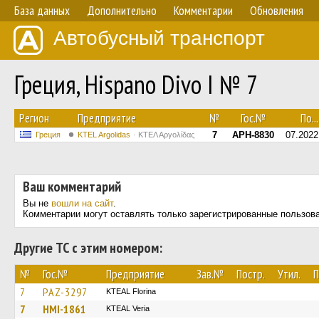
База данных
Дополнительно
Комментарии
Обновления
Автобусный транспорт
Греция, Hispano Divo I № 7
Регион
Предприятие
№
Гос.№
По...
7
APH-8830
07.2022
Греция
KTEL Argolidas
ΚΤΕΛ Αργολίδας
Ваш комментарий
Вы не
вошли на сайт
.
Комментарии могут оставлять только зарегистрированные пользов
Другие ТС с этим номером:
№
Гос.№
Предприятие
Зав.№
Постр.
Утил.
П
7
PAZ-3297
KTEAL Florina
7
HMI-1861
KTEAL Veria