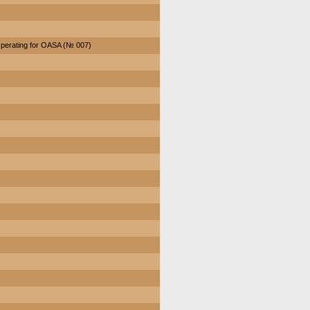
perating for OASA (№ 007)