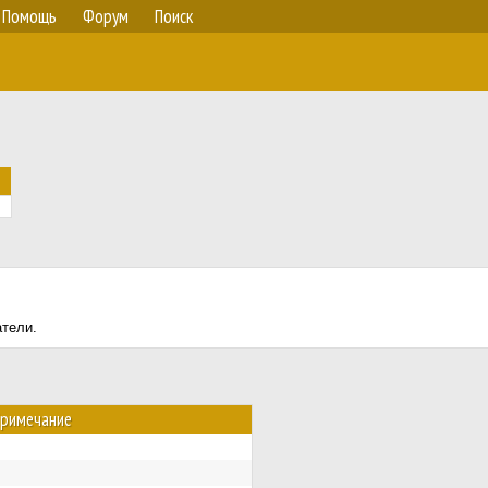
Помощь
Форум
Поиск
атели.
римечание