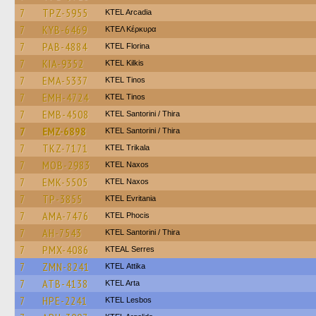
7
TPZ-5955
KTEL Arcadia
7
KYB-6469
ΚΤΕΛ Κέρκυρα
7
PAB-4884
KTEL Florina
7
KIA-9352
KTEL Kilkis
7
EMA-5337
KTEL Tinos
7
EMH-4724
KTEL Tinos
7
EMB-4508
KTEL Santorini / Thira
7
EMZ-6898
KTEL Santorini / Thira
7
TKZ-7171
ΚΤΕL Τrikala
7
MOB-2983
KTEL Naxos
7
EMK-5505
KTEL Naxos
7
TP-3855
ΚΤΕL Evritania
7
AMA-7476
ΚΤΕL Phocis
7
AH-7543
KTEL Santorini / Thira
7
PMX-4086
KTEAL Serres
7
ZMN-8241
KΤΕL Αttika
7
ATB-4138
KTEL Arta
7
HPE-2241
KTEL Lesbos