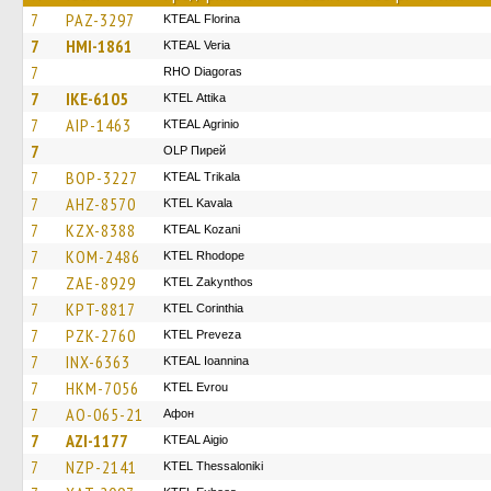
7
PAZ-3297
KTEAL Florina
7
HMI-1861
KTEAL Veria
7
RHO Diagoras
7
IKE-6105
KΤΕL Αttika
7
AIP-1463
KTEAL Agrinio
7
OLP Пирей
7
BOP-3227
KTEAL Trikala
7
AHZ-8570
KTEL Kavala
7
KZX-8388
KTEAL Kozani
7
KOM-2486
KTEL Rhodope
7
ZAE-8929
KTEL Zakynthos
7
KPT-8817
KTEL Corinthia
7
PZK-2760
KTEL Preveza
7
INX-6363
KTEAL Ioannina
7
HKM-7056
KTEL Evrou
7
AO-065-21
Афон
7
AZI-1177
KTEAL Aigio
7
NZP-2141
KTEL Thessaloniki