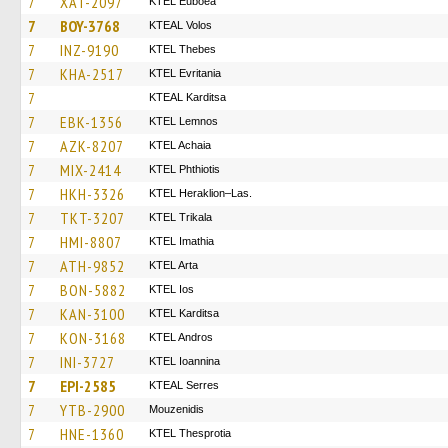
7
XAT-2097
ΚΤΕL Euboea
7
BOY-3768
KTEAL Volos
7
INZ-9190
KTEL Thebes
7
KHA-2517
ΚΤΕL Evritania
7
KTEAL Karditsa
7
EBK-1356
KTEL Lemnos
7
AZK-8207
KTEL Achaia
7
MIX-2414
ΚΤΕL Phthiotis
7
HKH-3326
KTEL Heraklion–Las.
7
TKT-3207
ΚΤΕL Τrikala
7
HMI-8807
KTEL Imathia
7
ATH-9852
KTEL Arta
7
BON-5882
KTEL Ios
7
KAN-3100
ΚΤΕL Karditsa
7
KON-3168
KTEL Andros
7
INI-3727
KTEL Ioannina
7
EPI-2585
KTEAL Serres
7
YTB-2900
Mouzenidis
7
HNE-1360
KTEL Thesprotia