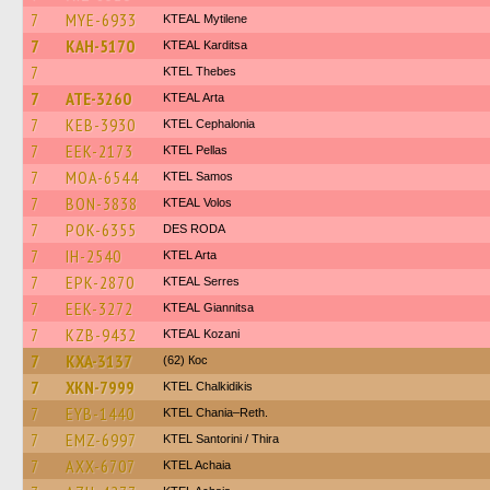
7
MYE-6933
KTEAL Mytilene
7
KAH-5170
KTEAL Karditsa
7
KTEL Thebes
7
ATE-3260
KTEAL Arta
7
KEB-3930
KTEL Cephalonia
7
EEK-2173
KTEL Pellas
7
MOA-6544
KTEL Samos
7
BON-3838
KTEAL Volos
7
POK-6355
DES RODA
7
IH-2540
KTEL Arta
7
EPK-2870
KTEAL Serres
7
EEK-3272
KTEAL Giannitsa
7
KZB-9432
KTEAL Kozani
7
KXA-3137
(62) Кос
7
XKN-7999
ΚΤΕL Chalkidikis
7
EYB-1440
KTEL Chania–Reth.
7
EMZ-6997
KTEL Santorini / Thira
7
AXX-6707
KTEL Achaia