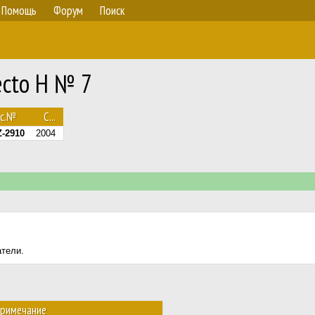
Помощь
Форум
Поиск
ecto H № 7
ос.№
С...
-2910
2004
атели.
римечание