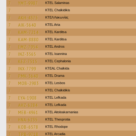
7
YMT-9987
KTEL Salaminas
7
ΚΤΕL Chalkidikis
7
AKH-4375
ΚΤΕΛ Λακωνίας
7
AIK-5640
KTEL Arta
7
KAM-7214
ΚΤΕL Karditsa
7
KAM-8880
ΚΤΕL Karditsa
7
EMZ-7954
KTEL Andros
7
INZ-3565
KTEL Ioannina
7
KEZ-7515
KTEL Cephalonia
7
INX-7799
KTEAL Chalkida
7
PMK-3640
KTEL Drama
7
MOB-2983
KTEL Lesbos
7
ΚΤΕL Chalkidikis
7
EYA-1908
KTEL Lefkada
7
AHZ-6284
KTEL Lefkada
7
MEB-4961
KTEL Aitoloakarnanias
7
HNA-6235
KTEL Thesprotia
7
KOB-6578
KTEL Rhodope
7
TPB-9718
KTEL Arcadia