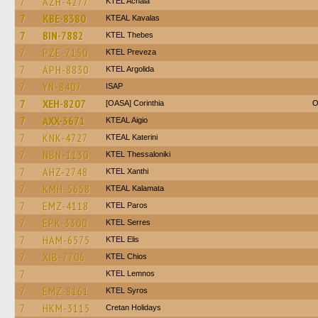
7
AZH-4277
KTEL Achaia
7
KBE-8380
KTEAL Kavalas
7
BIN-7882
KTEL Thebes
7
PZE-7150
KTEL Preveza
7
APH-8830
KTEL Argolida
7
YN-8407
ISAP
7
XEH-8207
[OASA] Corinthia
O
7
AXX-3671
KTEAL Aigio
7
KNK-4727
KTEAL Katerini
7
NBN-1130
KTEL Thessaloniki
7
AHZ-2748
KTEL Xanthi
7
KMH-5658
KTEAL Kalamata
7
EMZ-4118
KTEL Paros
7
EPK-3300
KTEL Serres
7
HAM-6575
KTEL Elis
7
XIB-7706
KTEL Chios
7
KTEL Lemnos
7
EMZ-8161
KTEL Syros
7
HKM-3115
Cretan Holidays