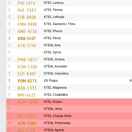
7
PIX-2474
KTEL Larissa
7
PAE-3383
KTEL Florina
7
EYB-8808
KTEL Lefkada
7
EMN-9998
KTEL Santorini / Thira
7
AME-4756
ΚΤΕL Phocis
7
KNX-5207
KTEL Pieria
7
ATK-5745
KTEAL Arta
7
KTEL Syros
7
PMB-5857
KTEAL Drama
7
KON-1300
KTEAL Komotini
7
EEP-8497
KTEAL Giannitsa
7
POM-8375
(9) Родос
Κ
7
BBB-1533
ΚΤΕL Magnesia
7
NMI-6625
ΚΤΕL Chalkidikis
7
POM-5858
ΚΤΕL Rodou
7
KTEAL Veria
7
INZ-5554
KTEL Chania–Reth.
7
KZN-1080
KTEAL Ptolemaida
7
AIZ-6520
KTEAL Agrinio