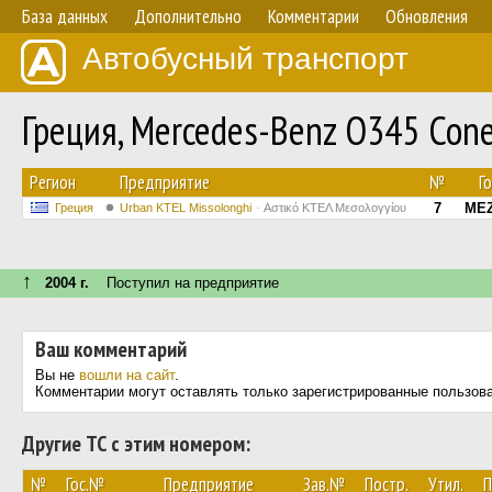
База данных
Дополнительно
Комментарии
Обновления
Автобусный транспорт
Греция, Mercedes-Benz O345 Con
Регион
Предприятие
№
Г
7
MEZ
Греция
Urban KTEL Missolonghi
Αστικό ΚΤΕΛ Μεσολογγίου
↑
2004 г.
Поступил на предприятие
Ваш комментарий
Вы не
вошли на сайт
.
Комментарии могут оставлять только зарегистрированные пользов
Другие ТС с этим номером:
№
Гос.№
Предприятие
Зав.№
Постр.
Утил.
П