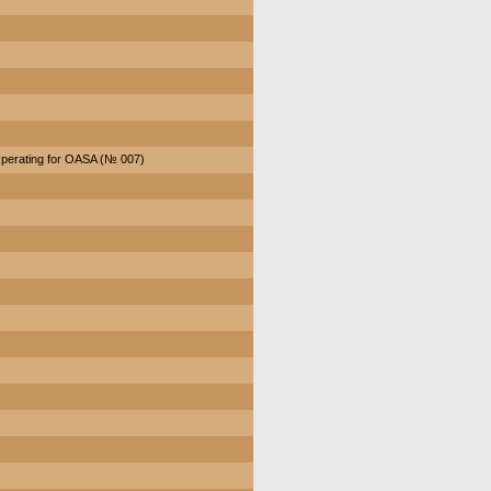
perating for OASA (№ 007)