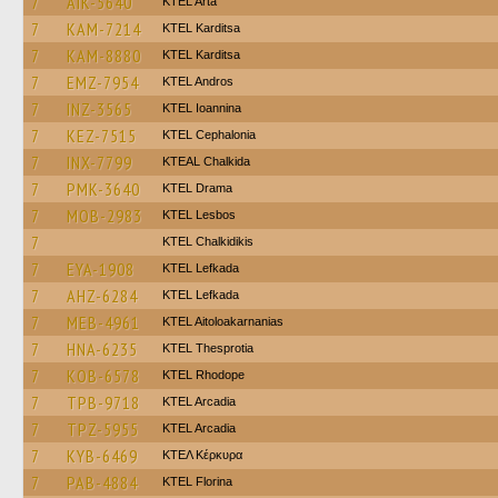
7
AIK-5640
KTEL Arta
7
KAM-7214
ΚΤΕL Karditsa
7
KAM-8880
ΚΤΕL Karditsa
7
EMZ-7954
KTEL Andros
7
INZ-3565
KTEL Ioannina
7
KEZ-7515
KTEL Cephalonia
7
INX-7799
KTEAL Chalkida
7
PMK-3640
KTEL Drama
7
MOB-2983
KTEL Lesbos
7
ΚΤΕL Chalkidikis
7
EYA-1908
KTEL Lefkada
7
AHZ-6284
KTEL Lefkada
7
MEB-4961
KTEL Aitoloakarnanias
7
HNA-6235
KTEL Thesprotia
7
KOB-6578
KTEL Rhodope
7
TPB-9718
KTEL Arcadia
7
TPZ-5955
KTEL Arcadia
7
KYB-6469
ΚΤΕΛ Κέρκυρα
7
PAB-4884
KTEL Florina