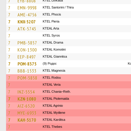
7
EYB-8808
KTEL Lefkada
7
EMN-9998
KTEL Santorini / Thira
7
AME-4756
ΚΤΕL Phocis
7
KNX-5207
KTEL Pieria
7
ATK-5745
KTEAL Arta
7
KTEL Syros
7
PMB-5857
KTEAL Drama
7
KON-1300
KTEAL Komotini
7
EEP-8497
KTEAL Giannitsa
7
POM-8375
(9) Родос
Κο
7
BBB-1533
ΚΤΕL Magnesia
7
POM-5858
ΚΤΕL Rodou
7
KTEAL Veria
7
INZ-5554
KTEL Chania–Reth.
7
KZN-1080
KTEAL Ptolemaida
7
AIZ-6520
KTEAL Agrinio
7
MYE-6933
KTEAL Mytilene
7
KAH-5170
KTEAL Karditsa
7
KTEL Thebes