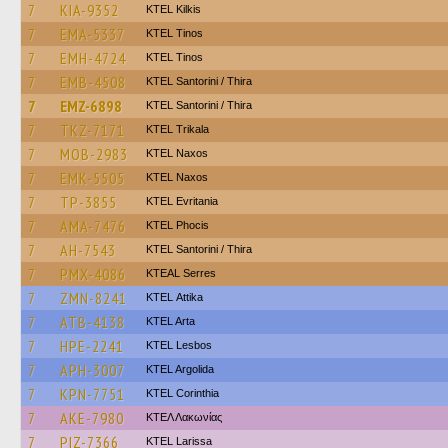
7
KIA-9352
KTEL Kilkis
7
EMA-5337
KTEL Tinos
7
EMH-4724
KTEL Tinos
7
EMB-4508
KTEL Santorini / Thira
7
EMZ-6898
KTEL Santorini / Thira
7
TKZ-7171
ΚΤΕL Τrikala
7
MOB-2983
KTEL Naxos
7
EMK-5505
KTEL Naxos
7
TP-3855
ΚΤΕL Evritania
7
AMA-7476
ΚΤΕL Phocis
7
AH-7543
KTEL Santorini / Thira
7
PMX-4086
KTEAL Serres
7
ZMN-8241
KΤΕL Αttika
7
ATB-4138
KTEL Arta
7
HPE-2241
KTEL Lesbos
7
APH-3007
KTEL Argolida
7
KPN-7751
KTEL Corinthia
7
AKE-7980
ΚΤΕΛ Λακωνίας
7
PIZ-7366
KTEL Larissa