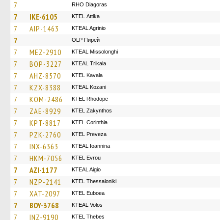
7
RHO Diagoras
7
IKE-6105
KΤΕL Αttika
7
AIP-1463
KTEAL Agrinio
7
OLP Пирей
7
MEZ-2910
KTEAL Missolonghi
7
BOP-3227
KTEAL Trikala
7
AHZ-8570
KTEL Kavala
7
KZX-8388
KTEAL Kozani
7
KOM-2486
KTEL Rhodope
7
ZAE-8929
KTEL Zakynthos
7
KPT-8817
KTEL Corinthia
7
PZK-2760
KTEL Preveza
7
INX-6363
KTEAL Ioannina
7
HKM-7056
KTEL Evrou
7
AZI-1177
KTEAL Aigio
7
NZP-2141
KTEL Thessaloniki
7
XAT-2097
ΚΤΕL Euboea
7
BOY-3768
KTEAL Volos
7
INZ-9190
KTEL Thebes