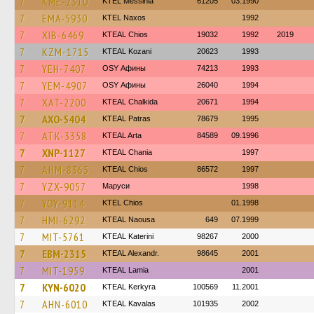
7
KME-2310
KTEL Messinia
61205
03.1990
7
EMA-5930
KTEL Naxos
1992
7
XIB-6469
KTEAL Chios
19032
1992
2019
7
KZM-1715
KTEAL Kozani
20623
1993
7
YEH-7407
OSY Афины
74213
1993
7
YEM-4907
OSY Афины
26040
1994
7
XAT-2200
KTEAL Chalkida
20671
1994
7
AXO-5404
KTEAL Patras
78679
1995
7
ATK-3358
KTEAL Arta
84589
09.1996
7
XNP-1127
KTEAL Chania
1997
7
AHM-8365
KTEAL Chios
86572
1997
7
YZX-9057
Маруси
1998
7
YOY-9114
KTEL Chios
01.1998
7
HMI-6292
KTEAL Naousa
649
07.1999
7
MIT-5761
KTEAL Katerini
98267
2000
7
EBM-2315
KTEAL Alexandr.
98645
2001
7
MIT-1959
KTEAL Lamia
2001
7
KYN-6020
KTEAL Kerkyra
100569
11.2001
7
AHN-6010
KTEAL Kavalas
101935
2002