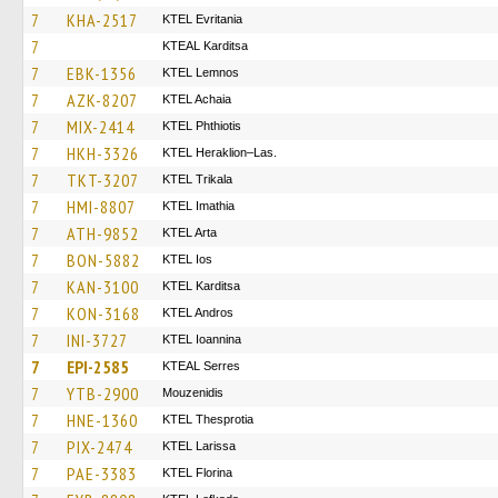
7
KHA-2517
ΚΤΕL Evritania
7
KTEAL Karditsa
7
EBK-1356
KTEL Lemnos
7
AZK-8207
KTEL Achaia
7
MIX-2414
ΚΤΕL Phthiotis
7
HKH-3326
KTEL Heraklion–Las.
7
TKT-3207
ΚΤΕL Τrikala
7
HMI-8807
KTEL Imathia
7
ATH-9852
KTEL Arta
7
BON-5882
KTEL Ios
7
KAN-3100
ΚΤΕL Karditsa
7
KON-3168
KTEL Andros
7
INI-3727
KTEL Ioannina
7
EPI-2585
KTEAL Serres
7
YTB-2900
Mouzenidis
7
HNE-1360
KTEL Thesprotia
7
PIX-2474
KTEL Larissa
7
PAE-3383
KTEL Florina