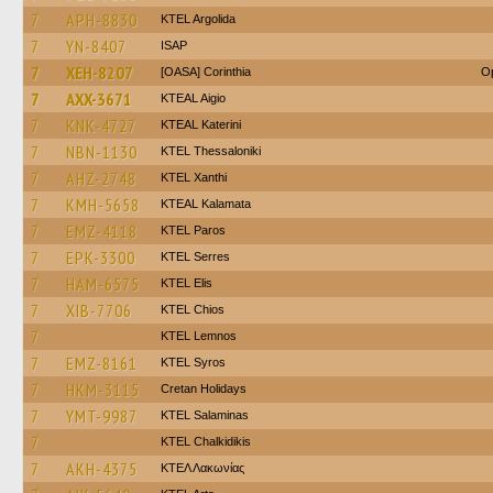
7
APH-8830
KTEL Argolida
7
YN-8407
ISAP
7
XEH-8207
[OASA] Corinthia
Op
7
AXX-3671
KTEAL Aigio
7
KNK-4727
KTEAL Katerini
7
NBN-1130
KTEL Thessaloniki
7
AHZ-2748
KTEL Xanthi
7
KMH-5658
KTEAL Kalamata
7
EMZ-4118
KTEL Paros
7
EPK-3300
KTEL Serres
7
HAM-6575
KTEL Elis
7
XIB-7706
KTEL Chios
7
KTEL Lemnos
7
EMZ-8161
KTEL Syros
7
HKM-3115
Cretan Holidays
7
YMT-9987
KTEL Salaminas
7
ΚΤΕL Chalkidikis
7
AKH-4375
ΚΤΕΛ Λακωνίας