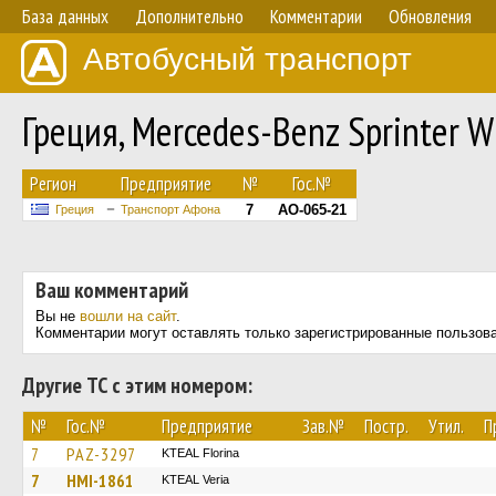
База данных
Дополнительно
Комментарии
Обновления
Автобусный транспорт
Греция, Mercedes-Benz Sprinter
Регион
Предприятие
№
Гос.№
7
AO-065-21
Греция
Транспорт Афона
Ваш комментарий
Вы не
вошли на сайт
.
Комментарии могут оставлять только зарегистрированные пользов
Другие ТС с этим номером:
№
Гос.№
Предприятие
Зав.№
Постр.
Утил.
П
7
PAZ-3297
KTEAL Florina
7
HMI-1861
KTEAL Veria