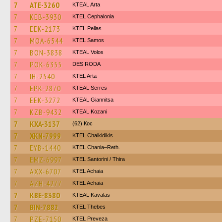
7
ATE-3260
KTEAL Arta
7
KEB-3930
KTEL Cephalonia
7
EEK-2173
KTEL Pellas
7
MOA-6544
KTEL Samos
7
BON-3838
KTEAL Volos
7
POK-6355
DES RODA
7
IH-2540
KTEL Arta
7
EPK-2870
KTEAL Serres
7
EEK-3272
KTEAL Giannitsa
7
KZB-9432
KTEAL Kozani
7
KXA-3137
(62) Кос
7
XKN-7999
ΚΤΕL Chalkidikis
7
EYB-1440
KTEL Chania–Reth.
7
EMZ-6997
KTEL Santorini / Thira
7
AXX-6707
KTEL Achaia
7
AZH-4277
KTEL Achaia
7
KBE-8380
KTEAL Kavalas
7
BIN-7882
KTEL Thebes
7
PZE-7150
KTEL Preveza