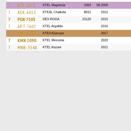
7
BOI-2473
ΚΤΕL Magnesia
1063
06.2009
7
XEK-6013
KTEAL Chalkida
B011
2012
7
POX-7303
DES RODA
23120
2015
7
APT-7607
KTEL Argolida
2016
7
KYP-8353
ΚΤΕΛ Κέρκυρα
2017
7
KMX-2090
KTEL Messinia
2020
7
MNB-3548
ΚΤΕL Kozani
2021