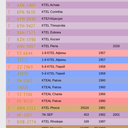
7
AXN-5480
KTEL Achaia
7
KPK-9630
KTEL Corinthia
7
KYM-8890
ΚΤΕΛ Κέρκυρα
7
KYH-9427
KTEL Thesprotia
7
XAH-7575
ΚΤΕL Euboea
7
KZH-5390
ΚΤΕL Kozani
7
KNH-9007
KTEL Pieria
2026
7
YZ-6844
1-й KTEL Афины
1957
7
35372
1-й KTEL Афины
1957
7
ZZ-2969
5-й KTEL Пирей
1958
7
43890
5-й KTEL Пирей
1958
7
PA-1062
KTEAL Patras
1960
7
74026
KTEAL Patras
1960
7
YZ-3506
KTEAL Chania
1966
7
PE-9570
KTEAL Patras
1980
7
AMA-2512
ΚΤΕL Phocis
29116
1981
7
HE-2007
7th SEP
453
1982
2001
7
KOB-2774
KTEL Rhodope
169
1987