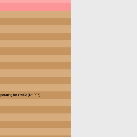
perating for OASA (№ 007)