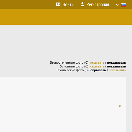
Войти
Регистрация
Второстепенные фото (0):
скрывать
/
показывать
Условные фото (0):
скрывать
/
показывать
Технические фото (0):
скрывать
/
показывать
¤