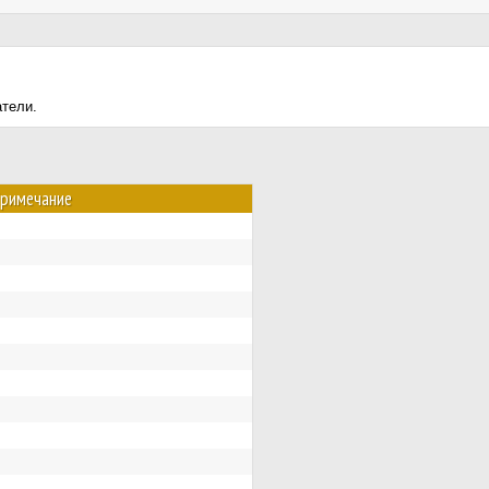
атели.
римечание