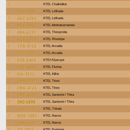
7
ΚΤΕL Chalkidikis
7
EYA-1908
KTEL Lefkada
7
AHZ-6284
KTEL Lefkada
7
MEB-4961
KTEL Aitoloakarnanias
7
HNA-6235
KTEL Thesprotia
7
KOB-6578
KTEL Rhodope
7
TPB-9718
KTEL Arcadia
7
TPZ-5955
KTEL Arcadia
7
KYB-6469
ΚΤΕΛ Κέρκυρα
7
PAB-4884
KTEL Florina
7
KIA-9352
KTEL Kilkis
7
EMA-5337
KTEL Tinos
7
EMH-4724
KTEL Tinos
7
EMB-4508
KTEL Santorini / Thira
7
EMZ-6898
KTEL Santorini / Thira
7
TKZ-7171
ΚΤΕL Τrikala
7
MOB-2983
KTEL Naxos
7
EMK-5505
KTEL Naxos
7
TP-3855
ΚΤΕL Evritania