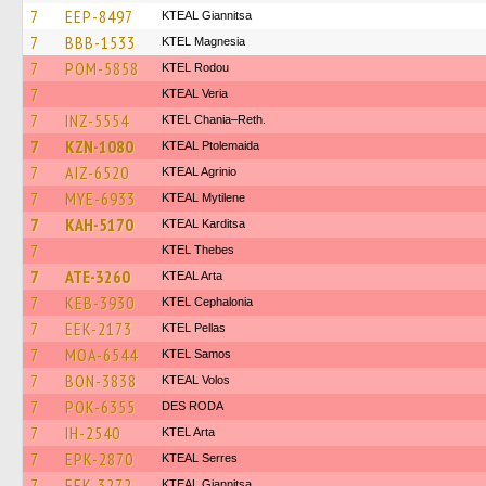
7
EEP-8497
KTEAL Giannitsa
7
BBB-1533
ΚΤΕL Magnesia
7
POM-5858
ΚΤΕL Rodou
7
KTEAL Veria
7
INZ-5554
KTEL Chania–Reth.
7
KZN-1080
KTEAL Ptolemaida
7
AIZ-6520
KTEAL Agrinio
7
MYE-6933
KTEAL Mytilene
7
KAH-5170
KTEAL Karditsa
7
KTEL Thebes
7
ATE-3260
KTEAL Arta
7
KEB-3930
KTEL Cephalonia
7
EEK-2173
KTEL Pellas
7
MOA-6544
KTEL Samos
7
BON-3838
KTEAL Volos
7
POK-6355
DES RODA
7
IH-2540
KTEL Arta
7
EPK-2870
KTEAL Serres
7
EEK-3272
KTEAL Giannitsa