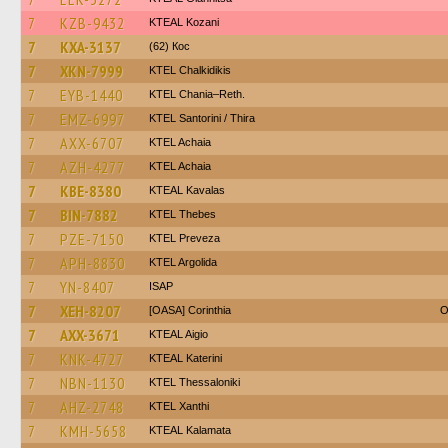
7
KZB-9432
KTEAL Kozani
7
KXA-3137
(62) Кос
7
XKN-7999
ΚΤΕL Chalkidikis
7
EYB-1440
KTEL Chania–Reth.
7
EMZ-6997
KTEL Santorini / Thira
7
AXX-6707
KTEL Achaia
7
AZH-4277
KTEL Achaia
7
KBE-8380
KTEAL Kavalas
7
BIN-7882
KTEL Thebes
7
PZE-7150
KTEL Preveza
7
APH-8830
KTEL Argolida
7
YN-8407
ISAP
7
XEH-8207
[OASA] Corinthia
O
7
AXX-3671
KTEAL Aigio
7
KNK-4727
KTEAL Katerini
7
NBN-1130
KTEL Thessaloniki
7
AHZ-2748
KTEL Xanthi
7
KMH-5658
KTEAL Kalamata