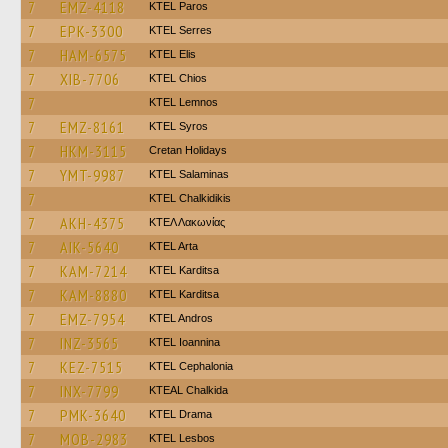
7
EMZ-4118
KTEL Paros
7
EPK-3300
KTEL Serres
7
HAM-6575
KTEL Elis
7
XIB-7706
KTEL Chios
7
KTEL Lemnos
7
EMZ-8161
KTEL Syros
7
HKM-3115
Cretan Holidays
7
YMT-9987
KTEL Salaminas
7
ΚΤΕL Chalkidikis
7
AKH-4375
ΚΤΕΛ Λακωνίας
7
AIK-5640
KTEL Arta
7
KAM-7214
ΚΤΕL Karditsa
7
KAM-8880
ΚΤΕL Karditsa
7
EMZ-7954
KTEL Andros
7
INZ-3565
KTEL Ioannina
7
KEZ-7515
KTEL Cephalonia
7
INX-7799
KTEAL Chalkida
7
PMK-3640
KTEL Drama
7
MOB-2983
KTEL Lesbos