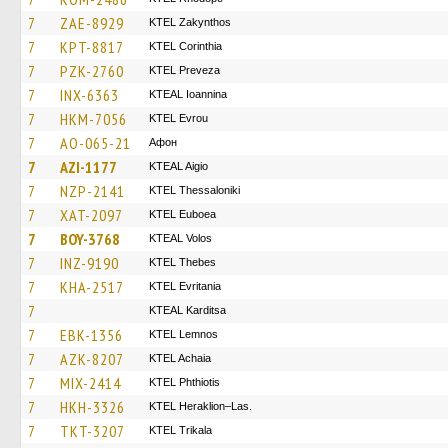
7
ZAE-8929
KTEL Zakynthos
7
KPT-8817
KTEL Corinthia
7
PZK-2760
KTEL Preveza
7
INX-6363
KTEAL Ioannina
7
HKM-7056
KTEL Evrou
7
AO-065-21
Афон
7
AZI-1177
KTEAL Aigio
7
NZP-2141
KTEL Thessaloniki
7
XAT-2097
ΚΤΕL Euboea
7
BOY-3768
KTEAL Volos
7
INZ-9190
KTEL Thebes
7
KHA-2517
ΚΤΕL Evritania
7
KTEAL Karditsa
7
EBK-1356
KTEL Lemnos
7
AZK-8207
KTEL Achaia
7
MIX-2414
ΚΤΕL Phthiotis
7
HKH-3326
KTEL Heraklion–Las.
7
TKT-3207
ΚΤΕL Τrikala