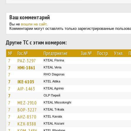
Ваш комментарий
Вы не
вошли на сайт
.
Комментарии могут оставлять только зарегистрированные пользов
Другие ТС с этим номером:
№
Гос.№
Предприятие
Зав.№
Постр.
Утил.
П
7
PAZ-3297
KTEAL Florina
7
HMI-1861
KTEAL Veria
7
RHO Diagoras
7
IKE-6105
KΤΕL Αttika
7
AIP-1463
KTEAL Agrinio
7
OLP Пирей
7
MEZ-2910
KTEAL Missolonghi
7
BOP-3227
KTEAL Trikala
7
AHZ-8570
KTEL Kavala
7
KZX-8388
KTEAL Kozani
7
KOM-2486
KTEL Rhodope