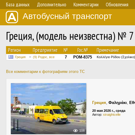
База данных
Дополнительно
Комментарии
Обновления
Автобусный транспорт
Греция, (модель неизвестна) № 7
Регион
Предприятие
№
Гос.№
Примечание
7
POM-8375
Греция
(9) Родос, все
Κολλέγιο Ρόδου (Σχολικο
Все комментарии к фотографиям этого ТС
Греция
,
Φαληράκι
,
Εθ
20 мая 2026 г., среда
Автор:
straightcelle
108