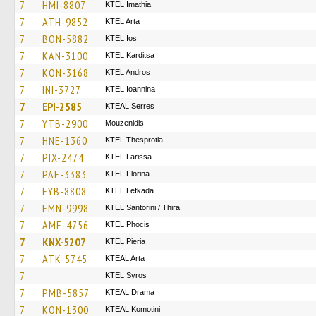
7
HMI-8807
KTEL Imathia
7
ATH-9852
KTEL Arta
7
BON-5882
KTEL Ios
7
KAN-3100
ΚΤΕL Karditsa
7
KON-3168
KTEL Andros
7
INI-3727
KTEL Ioannina
7
EPI-2585
KTEAL Serres
7
YTB-2900
Mouzenidis
7
HNE-1360
KTEL Thesprotia
7
PIX-2474
KTEL Larissa
7
PAE-3383
KTEL Florina
7
EYB-8808
KTEL Lefkada
7
EMN-9998
KTEL Santorini / Thira
7
AME-4756
ΚΤΕL Phocis
7
KNX-5207
KTEL Pieria
7
ATK-5745
KTEAL Arta
7
KTEL Syros
7
PMB-5857
KTEAL Drama
7
KON-1300
KTEAL Komotini