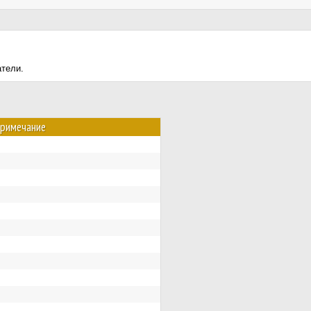
атели.
римечание