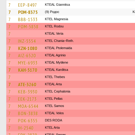
7
EEP-8497
KTEAL Giannitsa
7
POM-8375
(9) Родос
Κ
7
BBB-1533
ΚΤΕL Magnesia
7
POM-5858
ΚΤΕL Rodou
7
KTEAL Veria
7
INZ-5554
KTEL Chania–Reth.
7
KZN-1080
KTEAL Ptolemaida
7
AIZ-6520
KTEAL Agrinio
7
MYE-6933
KTEAL Mytilene
7
KAH-5170
KTEAL Karditsa
7
KTEL Thebes
7
ATE-3260
KTEAL Arta
7
KEB-3930
KTEL Cephalonia
7
EEK-2173
KTEL Pellas
7
MOA-6544
KTEL Samos
7
BON-3838
KTEAL Volos
7
POK-6355
DES RODA
7
IH-2540
KTEL Arta
KTEAL Serres