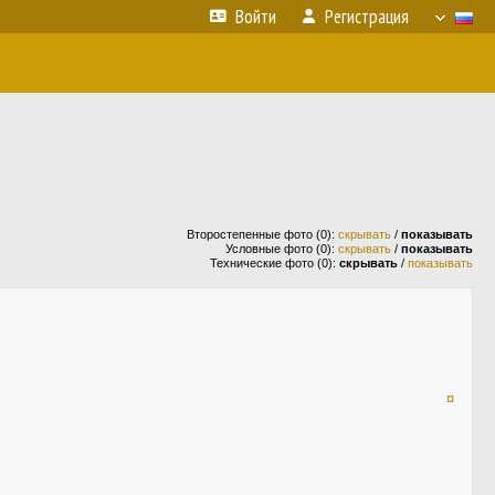
Войти
Регистрация
Второстепенные фото (0):
скрывать
/
показывать
Условные фото (0):
скрывать
/
показывать
Технические фото (0):
скрывать
/
показывать
¤