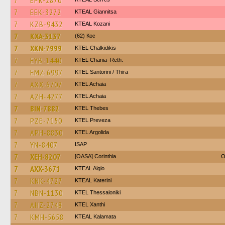
7
EPK-2870
7
EEK-3272
KTEAL Giannitsa
7
KZB-9432
KTEAL Kozani
7
KXA-3137
(62) Кос
7
XKN-7999
ΚΤΕL Chalkidikis
7
EYB-1440
KTEL Chania–Reth.
7
EMZ-6997
KTEL Santorini / Thira
7
AXX-6707
KTEL Achaia
7
AZH-4277
KTEL Achaia
7
BIN-7882
KTEL Thebes
7
PZE-7150
KTEL Preveza
7
APH-8830
KTEL Argolida
7
YN-8407
ISAP
7
XEH-8207
[OASA] Corinthia
O
7
AXX-3671
KTEAL Aigio
7
KNK-4727
KTEAL Katerini
7
NBN-1130
KTEL Thessaloniki
7
AHZ-2748
KTEL Xanthi
7
KMH-5658
KTEAL Kalamata