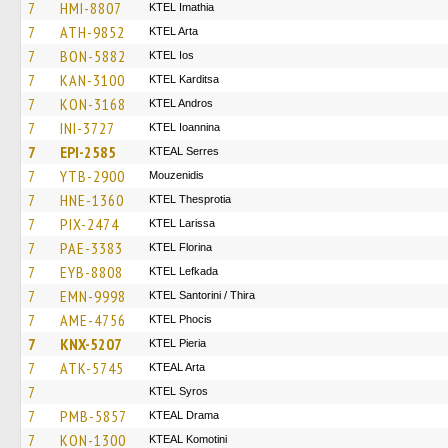
7
HMI-8807
KTEL Imathia
7
ATH-9852
KTEL Arta
7
BON-5882
KTEL Ios
7
KAN-3100
ΚΤΕL Karditsa
7
KON-3168
KTEL Andros
7
INI-3727
KTEL Ioannina
7
EPI-2585
KTEAL Serres
7
YTB-2900
Mouzenidis
7
HNE-1360
KTEL Thesprotia
7
PIX-2474
KTEL Larissa
7
PAE-3383
KTEL Florina
7
EYB-8808
KTEL Lefkada
7
EMN-9998
KTEL Santorini / Thira
7
AME-4756
ΚΤΕL Phocis
7
KNX-5207
KTEL Pieria
7
ATK-5745
KTEAL Arta
7
KTEL Syros
7
PMB-5857
KTEAL Drama
7
KON-1300
KTEAL Komotini