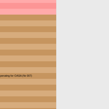
perating for OASA (№ 007)