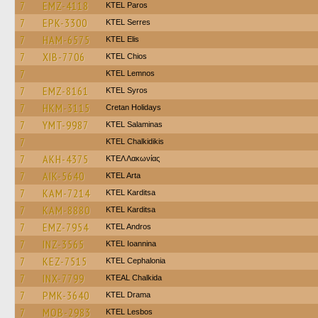
7
EMZ-4118
KTEL Paros
7
EPK-3300
KTEL Serres
7
HAM-6575
KTEL Elis
7
XIB-7706
KTEL Chios
7
KTEL Lemnos
7
EMZ-8161
KTEL Syros
7
HKM-3115
Cretan Holidays
7
YMT-9987
KTEL Salaminas
7
ΚΤΕL Chalkidikis
7
AKH-4375
ΚΤΕΛ Λακωνίας
7
AIK-5640
KTEL Arta
7
KAM-7214
ΚΤΕL Karditsa
7
KAM-8880
ΚΤΕL Karditsa
7
EMZ-7954
KTEL Andros
7
INZ-3565
KTEL Ioannina
7
KEZ-7515
KTEL Cephalonia
7
INX-7799
KTEAL Chalkida
7
PMK-3640
KTEL Drama
7
MOB-2983
KTEL Lesbos