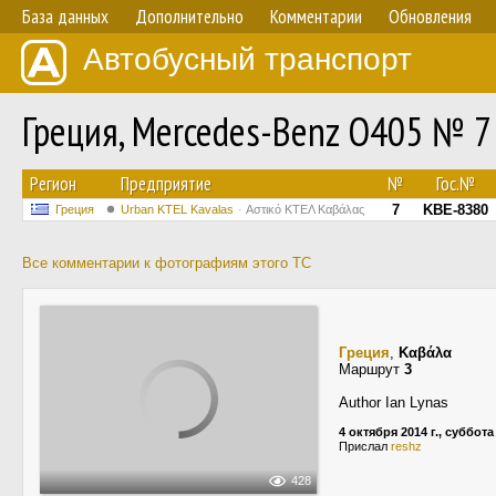
База данных
Дополнительно
Комментарии
Обновления
Автобусный транспорт
Греция, Mercedes-Benz O405 № 7
Регион
Предприятие
№
Гос.№
7
KBE-8380
Греция
Urban KTEL Kavalas
Αστικό ΚΤΕΛ Καβάλας
Все комментарии к фотографиям этого ТС
Греция
,
Καβάλα
Маршрут
3
Author Ian Lynas
4 октября 2014 г., суббота
Прислал
reshz
428