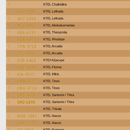
7
ΚΤΕL Chalkidikis
7
EYA-1908
KTEL Lefkada
7
AHZ-6284
KTEL Lefkada
7
MEB-4961
KTEL Aitoloakarnanias
7
HNA-6235
KTEL Thesprotia
7
KOB-6578
KTEL Rhodope
7
TPB-9718
KTEL Arcadia
7
TPZ-5955
KTEL Arcadia
7
KYB-6469
ΚΤΕΛ Κέρκυρα
7
PAB-4884
KTEL Florina
7
KIA-9352
KTEL Kilkis
7
EMA-5337
KTEL Tinos
7
EMH-4724
KTEL Tinos
7
EMB-4508
KTEL Santorini / Thira
7
EMZ-6898
KTEL Santorini / Thira
7
TKZ-7171
ΚΤΕL Τrikala
7
MOB-2983
KTEL Naxos
7
EMK-5505
KTEL Naxos
ΚΤΕL Evritania