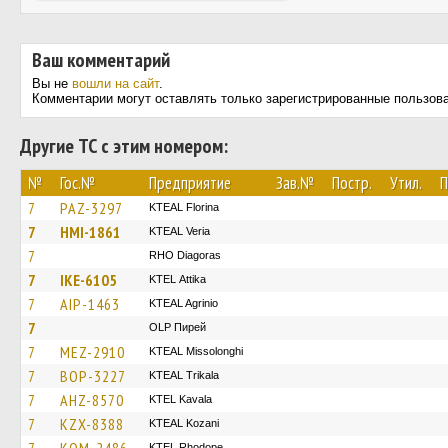
Ваш комментарий
Вы не
вошли на сайт
.
Комментарии могут оставлять только зарегистрированные пользов
Другие ТС с этим номером:
№
Гос.№
Предприятие
Зав.№
Постр.
Утил.
П
7
PAZ-3297
KTEAL Florina
7
HMI-1861
KTEAL Veria
7
RHO Diagoras
7
IKE-6105
KΤΕL Αttika
7
AIP-1463
KTEAL Agrinio
7
OLP Пирей
7
MEZ-2910
KTEAL Missolonghi
7
BOP-3227
KTEAL Trikala
7
AHZ-8570
KTEL Kavala
7
KZX-8388
KTEAL Kozani
KTEL Rhodope