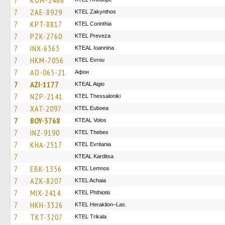
7
KOM-2486
7
ZAE-8929
KTEL Zakynthos
7
KPT-8817
KTEL Corinthia
7
PZK-2760
KTEL Preveza
7
INX-6363
KTEAL Ioannina
7
HKM-7056
KTEL Evrou
7
AO-065-21
Афон
7
AZI-1177
KTEAL Aigio
7
NZP-2141
KTEL Thessaloniki
7
XAT-2097
ΚΤΕL Euboea
7
BOY-3768
KTEAL Volos
7
INZ-9190
KTEL Thebes
7
KHA-2517
ΚΤΕL Evritania
7
KTEAL Karditsa
7
EBK-1356
KTEL Lemnos
7
AZK-8207
KTEL Achaia
7
MIX-2414
ΚΤΕL Phthiotis
7
HKH-3326
KTEL Heraklion–Las.
7
TKT-3207
ΚΤΕL Τrikala