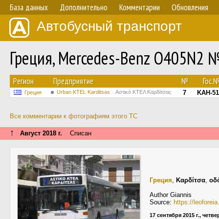
База данных
Дополнительно
Комментарии
Обновления
Автобусный транспорт
Греция, Mercedes-Benz O405N2 
Регион
Предприятие
№
Гос.
Urban KTEL Karditsas
Αστικό ΚΤΕΛ Καρδίτσας
7
KAH-51
Греция
Все комментарии к фотографиям этого ТС
↑
Август 2018 г.
Списан
Греция
,
Καρδίτσα
,
οδ
Author Giannis
Source:
https://leofore
17 сентября 2015 г., четве