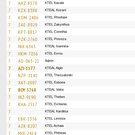
7
AHZ-8570
KTEL Kavala
7
KZX-8388
KTEAL Kozani
7
KOM-2486
KTEL Rhodope
7
ZAE-8929
KTEL Zakynthos
7
KPT-8817
KTEL Corinthia
7
PZK-2760
KTEL Preveza
7
INX-6363
KTEAL Ioannina
7
HKM-7056
KTEL Evrou
7
AO-065-21
Афон
7
AZI-1177
KTEAL Aigio
7
NZP-2141
KTEL Thessaloniki
7
XAT-2097
ΚΤΕL Euboea
7
BOY-3768
KTEAL Volos
7
INZ-9190
KTEL Thebes
7
KHA-2517
ΚΤΕL Evritania
7
KTEAL Karditsa
7
EBK-1356
KTEL Lemnos
7
AZK-8207
KTEL Achaia
7
MIX-2414
ΚΤΕL Phthiotis