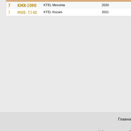
7
KMX-2090
KTEL Messinia
2020
7
MNB-3548
ΚΤΕL Kozani
2021
Главн