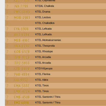
7
KEZ-7515
KTEL Cephalonia
7
INX-7799
KTEAL Chalkida
7
PMK-3640
KTEL Drama
7
MOB-2983
KTEL Lesbos
7
ΚΤΕL Chalkidikis
7
EYA-1908
KTEL Lefkada
7
AHZ-6284
KTEL Lefkada
7
MEB-4961
KTEL Aitoloakarnanias
7
HNA-6235
KTEL Thesprotia
7
KOB-6578
KTEL Rhodope
7
TPB-9718
KTEL Arcadia
7
TPZ-5955
KTEL Arcadia
7
KYB-6469
ΚΤΕΛ Κέρκυρα
7
PAB-4884
KTEL Florina
7
KIA-9352
KTEL Kilkis
7
EMA-5337
KTEL Tinos
7
EMH-4724
KTEL Tinos
7
EMB-4508
KTEL Santorini / Thira
7
EMZ-6898
KTEL Santorini / Thira