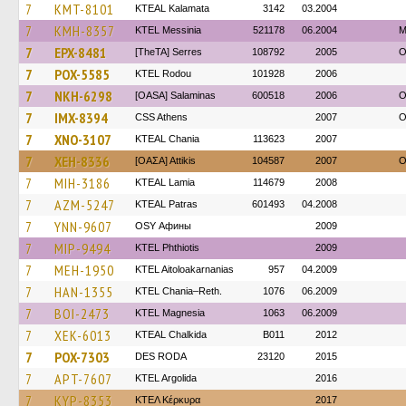
7
KMT-8101
KTEAL Kalamata
3142
03.2004
7
KMH-8357
KTEL Messinia
521178
06.2004
Μ
7
EPX-8481
[TheTA] Serres
108792
2005
O
7
POX-5585
ΚΤΕL Rodou
101928
2006
7
NKH-6298
[OASA] Salaminas
600518
2006
O
7
IMX-8394
CSS Athens
2007
O
7
XNO-3107
KTEAL Chania
113623
2007
7
XEH-8336
[ΟΑΣΑ] Αttikis
104587
2007
O
7
MIH-3186
KTEAL Lamia
114679
2008
7
AZM-5247
KTEAL Patras
601493
04.2008
7
YNN-9607
OSY Афины
2009
7
MIP-9494
ΚΤΕL Phthiotis
2009
7
MEH-1950
KTEL Aitoloakarnanias
957
04.2009
7
HAN-1355
KTEL Chania–Reth.
1076
06.2009
7
BOI-2473
ΚΤΕL Magnesia
1063
06.2009
7
XEK-6013
KTEAL Chalkida
B011
2012
7
POX-7303
DES RODA
23120
2015
7
APT-7607
KTEL Argolida
2016
7
KYP-8353
ΚΤΕΛ Κέρκυρα
2017