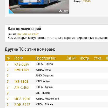
Автор:
f71546
339
Ваш комментарий
Вы не
вошли на сайт
.
Комментарии могут оставлять только зарегистрированные пользов
Другие ТС с этим номером:
№
Гос.№
Предприятие
Зав.№
Постр.
Утил.
П
7
PAZ-3297
KTEAL Florina
7
HMI-1861
KTEAL Veria
7
RHO Diagoras
7
IKE-6105
KΤΕL Αttika
7
AIP-1463
KTEAL Agrinio
7
OLP Пирей
7
MEZ-2910
KTEAL Missolonghi
7
BOP-3227
KTEAL Trikala