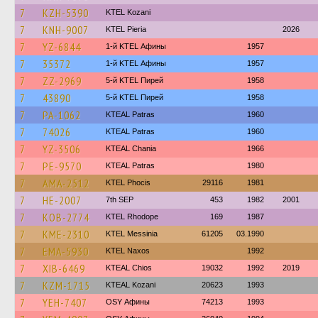
7
KZH-5390
ΚΤΕL Kozani
7
KNH-9007
KTEL Pieria
2026
7
YZ-6844
1-й KTEL Афины
1957
7
35372
1-й KTEL Афины
1957
7
ZZ-2969
5-й KTEL Пирей
1958
7
43890
5-й KTEL Пирей
1958
7
PA-1062
KTEAL Patras
1960
7
74026
KTEAL Patras
1960
7
YZ-3506
KTEAL Chania
1966
7
PE-9570
KTEAL Patras
1980
7
AMA-2512
ΚΤΕL Phocis
29116
1981
7
HE-2007
7th SEP
453
1982
2001
7
KOB-2774
KTEL Rhodope
169
1987
7
KME-2310
KTEL Messinia
61205
03.1990
7
EMA-5930
KTEL Naxos
1992
7
XIB-6469
KTEAL Chios
19032
1992
2019
7
KZM-1715
KTEAL Kozani
20623
1993
7
YEH-7407
OSY Афины
74213
1993