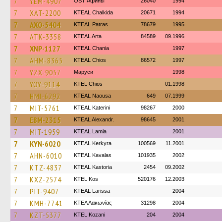
7
YEM-4907
OSY Афины
26040
1994
7
XAT-2200
KTEAL Chalkida
20671
1994
7
AXO-5404
KTEAL Patras
78679
1995
7
ATK-3358
KTEAL Arta
84589
09.1996
7
XNP-1127
KTEAL Chania
1997
7
AHM-8365
KTEAL Chios
86572
1997
7
YZX-9057
Маруси
1998
7
YOY-9114
KTEL Chios
01.1998
7
HMI-6292
KTEAL Naousa
649
07.1999
7
MIT-5761
KTEAL Katerini
98267
2000
7
EBM-2315
KTEAL Alexandr.
98645
2001
7
MIT-1959
KTEAL Lamia
2001
7
KYN-6020
KTEAL Kerkyra
100569
11.2001
7
AHN-6010
KTEAL Kavalas
101935
2002
7
KTZ-4837
KTEAL Kastoria
2454
09.2002
7
KXZ-2574
KTEL Kos
520176
12.2003
7
PIT-9407
KTEAL Larissa
2004
7
KMH-7741
ΚΤΕΛ Λακωνίας
31298
2004
7
KZT-5377
ΚΤΕL Kozani
204
2004