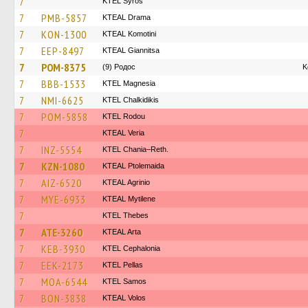
7
KTEL Syros
7
PMB-5857
KTEAL Drama
7
KON-1300
KTEAL Komotini
7
EEP-8497
KTEAL Giannitsa
7
POM-8375
(9) Родос
Κ
7
BBB-1533
ΚΤΕL Magnesia
7
NMI-6625
ΚΤΕL Chalkidikis
7
POM-5858
ΚΤΕL Rodou
7
KTEAL Veria
7
INZ-5554
KTEL Chania–Reth.
7
KZN-1080
KTEAL Ptolemaida
7
AIZ-6520
KTEAL Agrinio
7
MYE-6933
KTEAL Mytilene
7
KTEL Thebes
7
ATE-3260
KTEAL Arta
7
KEB-3930
KTEL Cephalonia
7
EEK-2173
KTEL Pellas
7
MOA-6544
KTEL Samos
7
BON-3838
KTEAL Volos