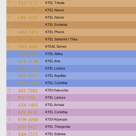
7
TKZ-7171
ΚΤΕL Τrikala
7
MOB-2983
KTEL Naxos
7
EMK-5505
KTEL Naxos
7
TP-3855
ΚΤΕL Evritania
7
AMA-7476
ΚΤΕL Phocis
7
AH-7543
KTEL Santorini / Thira
7
PMX-4086
KTEAL Serres
7
ZMN-8241
KΤΕL Αttika
7
ATB-4138
KTEL Arta
7
HPE-2241
KTEL Lesbos
7
APH-3007
KTEL Argolida
7
KPN-7751
KTEL Corinthia
7
AKE-7980
ΚΤΕΛ Λακωνίας
7
PIZ-7366
KTEL Larissa
7
AXN-5480
KTEL Achaia
7
KPK-9630
KTEL Corinthia
7
KYM-8890
ΚΤΕΛ Κέρκυρα
7
KYH-9427
KTEL Thesprotia
7
XAH-7575
ΚΤΕL Euboea