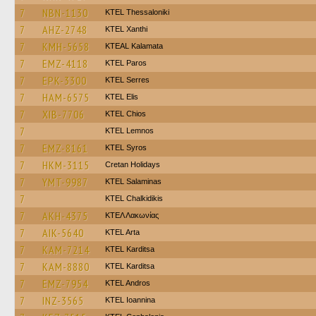
7
NBN-1130
KTEL Thessaloniki
7
AHZ-2748
KTEL Xanthi
7
KMH-5658
KTEAL Kalamata
7
EMZ-4118
KTEL Paros
7
EPK-3300
KTEL Serres
7
HAM-6575
KTEL Elis
7
XIB-7706
KTEL Chios
7
KTEL Lemnos
7
EMZ-8161
KTEL Syros
7
HKM-3115
Cretan Holidays
7
YMT-9987
KTEL Salaminas
7
ΚΤΕL Chalkidikis
7
AKH-4375
ΚΤΕΛ Λακωνίας
7
AIK-5640
KTEL Arta
7
KAM-7214
ΚΤΕL Karditsa
7
KAM-8880
ΚΤΕL Karditsa
7
EMZ-7954
KTEL Andros
7
INZ-3565
KTEL Ioannina