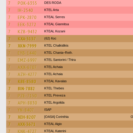
7
POK-6355
DES RODA
7
IH-2540
KTEL Arta
7
EPK-2870
KTEAL Serres
7
EEK-3272
KTEAL Giannitsa
7
KZB-9432
KTEAL Kozani
7
KXA-3137
(62) Кос
7
XKN-7999
ΚΤΕL Chalkidikis
7
EYB-1440
KTEL Chania–Reth.
7
EMZ-6997
KTEL Santorini / Thira
7
AXX-6707
KTEL Achaia
7
AZH-4277
KTEL Achaia
7
KBE-8380
KTEAL Kavalas
7
BIN-7882
KTEL Thebes
7
PZE-7150
KTEL Preveza
7
APH-8830
KTEL Argolida
7
YN-8407
ISAP
7
XEH-8207
[OASA] Corinthia
O
7
AXX-3671
KTEAL Aigio
7
KNK-4727
KTEAL Katerini