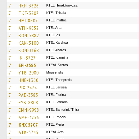
7
HKH-3326
KTEL Heraklion–Las.
7
TKT-3207
ΚΤΕL Τrikala
7
HMI-8807
KTEL Imathia
7
ATH-9852
KTEL Arta
7
BON-5882
KTEL Ios
7
KAN-3100
ΚΤΕL Karditsa
7
KON-3168
KTEL Andros
7
INI-3727
KTEL Ioannina
7
EPI-2585
KTEAL Serres
7
YTB-2900
Mouzenidis
7
HNE-1360
KTEL Thesprotia
7
PIX-2474
KTEL Larissa
7
PAE-3383
KTEL Florina
7
EYB-8808
KTEL Lefkada
7
EMN-9998
KTEL Santorini / Thira
7
AME-4756
ΚΤΕL Phocis
7
KNX-5207
KTEL Pieria
7
ATK-5745
KTEAL Arta