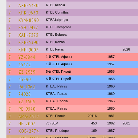
7
AXN-5480
KTEL Achaia
7
KPK-9630
KTEL Corinthia
7
KYM-8890
ΚΤΕΛ Κέρκυρα
7
KYH-9427
KTEL Thesprotia
7
XAH-7575
ΚΤΕL Euboea
7
KZH-5390
ΚΤΕL Kozani
7
KNH-9007
KTEL Pieria
2026
7
YZ-6844
1-й KTEL Афины
1957
7
35372
1-й KTEL Афины
1957
7
ZZ-2969
5-й KTEL Пирей
1958
7
43890
5-й KTEL Пирей
1958
7
PA-1062
KTEAL Patras
1960
7
74026
KTEAL Patras
1960
7
YZ-3506
KTEAL Chania
1966
7
PE-9570
KTEAL Patras
1980
7
AMA-2512
ΚΤΕL Phocis
29116
1981
7
HE-2007
7th SEP
453
1982
2001
7
KOB-2774
KTEL Rhodope
169
1987