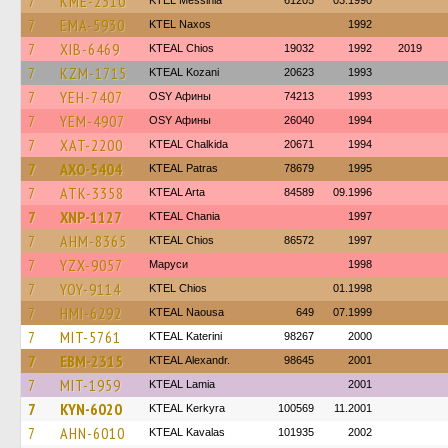
7
KME-2310
KTEL Messinia
61205
03.1990
7
EMA-5930
KTEL Naxos
1992
7
XIB-6469
KTEAL Chios
19032
1992
2019
7
KZM-1715
KTEAL Kozani
20623
1993
7
YEH-7407
OSY Афины
74213
1993
7
YEM-4907
OSY Афины
26040
1994
7
XAT-2200
KTEAL Chalkida
20671
1994
7
AXO-5404
KTEAL Patras
78679
1995
7
ATK-3358
KTEAL Arta
84589
09.1996
7
XNP-1127
KTEAL Chania
1997
7
AHM-8365
KTEAL Chios
86572
1997
7
YZX-9057
Маруси
1998
7
YOY-9114
KTEL Chios
01.1998
7
HMI-6292
KTEAL Naousa
649
07.1999
7
MIT-5761
KTEAL Katerini
98267
2000
7
EBM-2315
KTEAL Alexandr.
98645
2001
7
MIT-1959
KTEAL Lamia
2001
7
KYN-6020
KTEAL Kerkyra
100569
11.2001
7
AHN-6010
KTEAL Kavalas
101935
2002