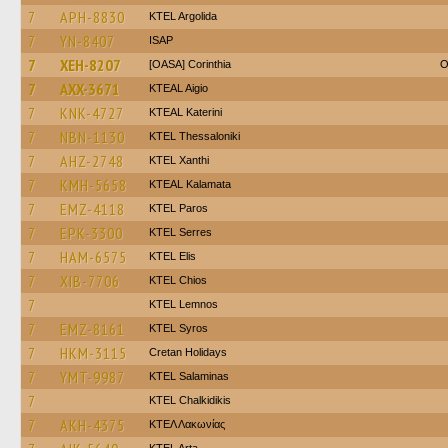
7
APH-8830
KTEL Argolida
7
YN-8407
ISAP
7
XEH-8207
[OASA] Corinthia
O
7
AXX-3671
KTEAL Aigio
7
KNK-4727
KTEAL Katerini
7
NBN-1130
KTEL Thessaloniki
7
AHZ-2748
KTEL Xanthi
7
KMH-5658
KTEAL Kalamata
7
EMZ-4118
KTEL Paros
7
EPK-3300
KTEL Serres
7
HAM-6575
KTEL Elis
7
XIB-7706
KTEL Chios
7
KTEL Lemnos
7
EMZ-8161
KTEL Syros
7
HKM-3115
Cretan Holidays
7
YMT-9987
KTEL Salaminas
7
ΚΤΕL Chalkidikis
7
AKH-4375
ΚΤΕΛ Λακωνίας