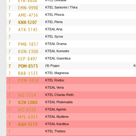
7
EYB-8808
KTEL Lefkada
7
EMN-9998
KTEL Santorini / Thira
7
AME-4756
ΚΤΕL Phocis
7
KNX-5207
KTEL Pieria
7
ATK-5745
KTEAL Arta
7
KTEL Syros
7
PMB-5857
KTEAL Drama
7
KON-1300
KTEAL Komotini
7
EEP-8497
KTEAL Giannitsa
7
POM-8375
(9) Родос
Κ
7
BBB-1533
ΚΤΕL Magnesia
7
POM-5858
ΚΤΕL Rodou
7
KTEAL Veria
7
INZ-5554
KTEL Chania–Reth.
7
KZN-1080
KTEAL Ptolemaida
7
AIZ-6520
KTEAL Agrinio
7
MYE-6933
KTEAL Mytilene
7
KAH-5170
KTEAL Karditsa
7
KTEL Thebes