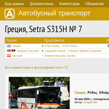
База данных
Дополнительно
Комментарии
Обновления
Автобусный транспорт
Греция, Setra S315H № 7
Регион
Предприятие
Греция
ΚΤΕL Rodou
ΚΤΕΛ Ροδου
Нижняя Саксония
Langreder Reisen - Friedrich-Wilhelm Langreder
Австрия
Нижняя Австрия, прочие
Все комментарии к фотографиям этого ТС
Греция
,
Ρόδος
,
Εθνάρ
25 мая 2026 г., понедельн
Автор:
straightcelle