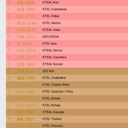
7
ATE-3260
KTEAL Arta
7
KEB-3930
KTEL Cephalonia
7
EEK-2173
KTEL Pellas
7
MOA-6544
KTEL Samos
7
BON-3838
KTEAL Volos
7
POK-6355
DES RODA
7
IH-2540
KTEL Arta
7
EPK-2870
KTEAL Serres
7
EEK-3272
KTEAL Giannitsa
7
KZB-9432
KTEAL Kozani
7
KXA-3137
(62) Кос
7
XKN-7999
ΚΤΕL Chalkidikis
7
EYB-1440
KTEL Chania–Reth.
7
EMZ-6997
KTEL Santorini / Thira
7
AXX-6707
KTEL Achaia
7
AZH-4277
KTEL Achaia
7
KBE-8380
KTEAL Kavalas
7
BIN-7882
KTEL Thebes
7
PZE-7150
KTEL Preveza