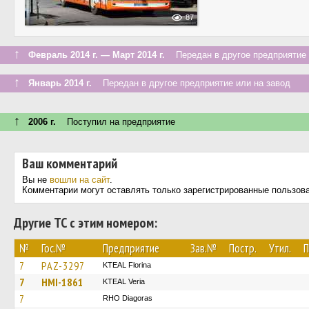
87
↑
Февраль 2014 г. — Март 2014 г.
Передан в другое предприятие 
↑
Январь 2014 г.
Передан в другое предприятие или на завод
↑
2006 г.
Поступил на предприятие
Ваш комментарий
Вы не
вошли на сайт
.
Комментарии могут оставлять только зарегистрированные пользов
Другие ТС с этим номером:
№
Гос.№
Предприятие
Зав.№
Постр.
Утил.
П
7
PAZ-3297
KTEAL Florina
7
HMI-1861
KTEAL Veria
7
RHO Diagoras