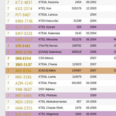
7
KTZ-4837
KTEAL Kastoria
2454
09.2002
7
KXZ-2574
KTEL Kos
520176
12.2003
7
PIT-9407
KTEAL Larissa
2004
7
KMH-7741
ΚΤΕΛ Λακωνίας
31298
2004
7
KZT-5377
ΚΤΕL Kozani
204
2004
7
KMT-8101
KTEAL Kalamata
3142
03.2004
7
KMH-8357
KTEL Messinia
521178
06.2004
Μ
7
EPX-8481
[TheTA] Serres
108792
2005
O
7
NKH-6298
[OASA] Salaminas
600518
2006
O
7
IMX-8394
CSS Athens
2007
O
7
XNO-3107
KTEAL Chania
113623
2007
7
XEH-8336
[ΟΑΣΑ] Αttikis
104587
2007
O
7
MIH-3186
KTEAL Lamia
114679
2008
7
AZM-5247
KTEAL Patras
601493
04.2008
7
YNN-9607
OSY Афины
2009
7
MIP-9494
ΚΤΕL Phthiotis
2009
7
MEH-1950
KTEL Aitoloakarnanias
957
04.2009
7
HAN-1355
KTEL Chania–Reth.
1076
06.2009
7
BOI-2473
ΚΤΕL Magnesia
1063
06.2009