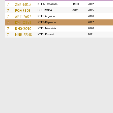
7
XEK-6013
KTEAL Chalkida
B011
2012
7
POX-7303
DES RODA
23120
2015
7
APT-7607
KTEL Argolida
2016
7
KYP-8353
ΚΤΕΛ Κέρκυρα
2017
7
KMX-2090
KTEL Messinia
2020
7
MNB-3548
ΚΤΕL Kozani
2021