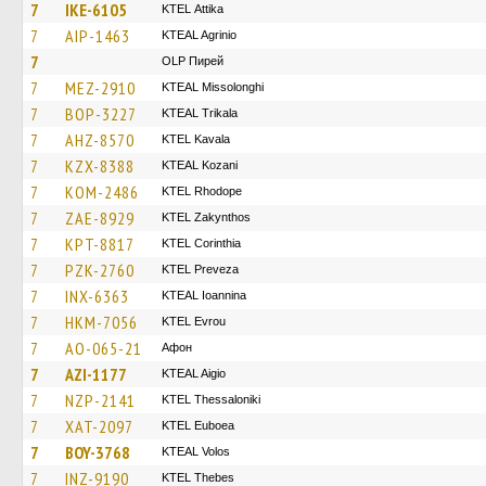
7
IKE-6105
KΤΕL Αttika
7
AIP-1463
KTEAL Agrinio
7
OLP Пирей
7
MEZ-2910
KTEAL Missolonghi
7
BOP-3227
KTEAL Trikala
7
AHZ-8570
KTEL Kavala
7
KZX-8388
KTEAL Kozani
7
KOM-2486
KTEL Rhodope
7
ZAE-8929
KTEL Zakynthos
7
KPT-8817
KTEL Corinthia
7
PZK-2760
KTEL Preveza
7
INX-6363
KTEAL Ioannina
7
HKM-7056
KTEL Evrou
7
AO-065-21
Афон
7
AZI-1177
KTEAL Aigio
7
NZP-2141
KTEL Thessaloniki
7
XAT-2097
ΚΤΕL Euboea
7
BOY-3768
KTEAL Volos
7
INZ-9190
KTEL Thebes