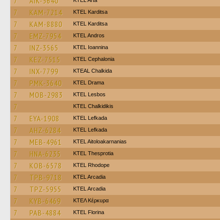
7
AIK-5640
KTEL Arta
7
KAM-7214
ΚΤΕL Karditsa
7
KAM-8880
ΚΤΕL Karditsa
7
EMZ-7954
KTEL Andros
7
INZ-3565
KTEL Ioannina
7
KEZ-7515
KTEL Cephalonia
7
INX-7799
KTEAL Chalkida
7
PMK-3640
KTEL Drama
7
MOB-2983
KTEL Lesbos
7
ΚΤΕL Chalkidikis
7
EYA-1908
KTEL Lefkada
7
AHZ-6284
KTEL Lefkada
7
MEB-4961
KTEL Aitoloakarnanias
7
HNA-6235
KTEL Thesprotia
7
KOB-6578
KTEL Rhodope
7
TPB-9718
KTEL Arcadia
7
TPZ-5955
KTEL Arcadia
7
KYB-6469
ΚΤΕΛ Κέρκυρα
7
PAB-4884
KTEL Florina