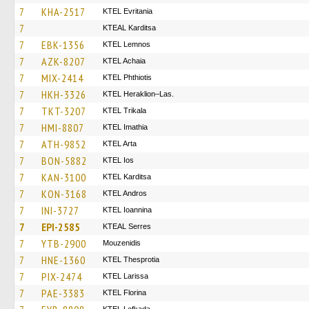
7
KHA-2517
ΚΤΕL Evritania
7
KTEAL Karditsa
7
EBK-1356
KTEL Lemnos
7
AZK-8207
KTEL Achaia
7
MIX-2414
ΚΤΕL Phthiotis
7
HKH-3326
KTEL Heraklion–Las.
7
TKT-3207
ΚΤΕL Τrikala
7
HMI-8807
KTEL Imathia
7
ATH-9852
KTEL Arta
7
BON-5882
KTEL Ios
7
KAN-3100
ΚΤΕL Karditsa
7
KON-3168
KTEL Andros
7
INI-3727
KTEL Ioannina
7
EPI-2585
KTEAL Serres
7
YTB-2900
Mouzenidis
7
HNE-1360
KTEL Thesprotia
7
PIX-2474
KTEL Larissa
7
PAE-3383
KTEL Florina