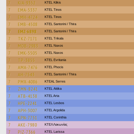
7
KIA-9352
KTEL Kilkis
7
EMA-5337
KTEL Tinos
7
EMH-4724
KTEL Tinos
7
EMB-4508
KTEL Santorini / Thira
7
EMZ-6898
KTEL Santorini / Thira
7
TKZ-7171
ΚΤΕL Τrikala
7
MOB-2983
KTEL Naxos
7
EMK-5505
KTEL Naxos
7
TP-3855
ΚΤΕL Evritania
7
AMA-7476
ΚΤΕL Phocis
7
AH-7543
KTEL Santorini / Thira
7
PMX-4086
KTEAL Serres
7
ZMN-8241
KΤΕL Αttika
7
ATB-4138
KTEL Arta
7
HPE-2241
KTEL Lesbos
7
APH-3007
KTEL Argolida
7
KPN-7751
KTEL Corinthia
7
AKE-7980
ΚΤΕΛ Λακωνίας
7
PIZ-7366
KTEL Larissa