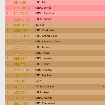
7
IH-2540
KTEL Arta
7
EPK-2870
KTEAL Serres
7
EEK-3272
KTEAL Giannitsa
7
KZB-9432
KTEAL Kozani
7
KXA-3137
(62) Кос
7
XKN-7999
ΚΤΕL Chalkidikis
7
EYB-1440
KTEL Chania–Reth.
7
EMZ-6997
KTEL Santorini / Thira
7
AXX-6707
KTEL Achaia
7
AZH-4277
KTEL Achaia
7
KBE-8380
KTEAL Kavalas
7
BIN-7882
KTEL Thebes
7
PZE-7150
KTEL Preveza
7
APH-8830
KTEL Argolida
7
YN-8407
ISAP
7
XEH-8207
[OASA] Corinthia
O
7
AXX-3671
KTEAL Aigio
7
KNK-4727
KTEAL Katerini
7
NBN-1130
KTEL Thessaloniki