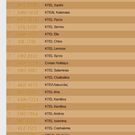
7
AHZ-2748
KTEL Xanthi
7
KMH-5658
KTEAL Kalamata
7
EMZ-4118
KTEL Paros
7
EPK-3300
KTEL Serres
7
HAM-6575
KTEL Elis
7
XIB-7706
KTEL Chios
7
KTEL Lemnos
7
EMZ-8161
KTEL Syros
7
HKM-3115
Cretan Holidays
7
YMT-9987
KTEL Salaminas
7
ΚΤΕL Chalkidikis
7
AKH-4375
ΚΤΕΛ Λακωνίας
7
AIK-5640
KTEL Arta
7
KAM-7214
ΚΤΕL Karditsa
7
KAM-8880
ΚΤΕL Karditsa
7
EMZ-7954
KTEL Andros
7
INZ-3565
KTEL Ioannina
7
KEZ-7515
KTEL Cephalonia