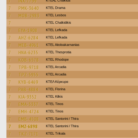
7
INX-7799
KTEAL Chalkida
7
PMK-3640
KTEL Drama
7
MOB-2983
KTEL Lesbos
7
ΚΤΕL Chalkidikis
7
EYA-1908
KTEL Lefkada
7
AHZ-6284
KTEL Lefkada
7
MEB-4961
KTEL Aitoloakarnanias
7
HNA-6235
KTEL Thesprotia
7
KOB-6578
KTEL Rhodope
7
TPB-9718
KTEL Arcadia
7
TPZ-5955
KTEL Arcadia
7
KYB-6469
ΚΤΕΛ Κέρκυρα
7
PAB-4884
KTEL Florina
7
KIA-9352
KTEL Kilkis
7
EMA-5337
KTEL Tinos
7
EMH-4724
KTEL Tinos
7
EMB-4508
KTEL Santorini / Thira
7
EMZ-6898
KTEL Santorini / Thira
7
TKZ-7171
ΚΤΕL Τrikala