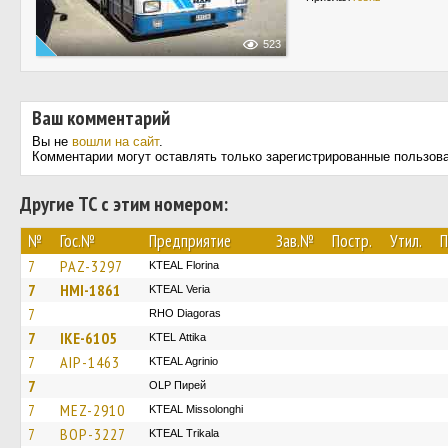
523
Ваш комментарий
Вы не
вошли на сайт
.
Комментарии могут оставлять только зарегистрированные пользов
Другие ТС с этим номером:
№
Гос.№
Предприятие
Зав.№
Постр.
Утил.
П
7
PAZ-3297
KTEAL Florina
7
HMI-1861
KTEAL Veria
7
RHO Diagoras
7
IKE-6105
KΤΕL Αttika
7
AIP-1463
KTEAL Agrinio
7
OLP Пирей
7
MEZ-2910
KTEAL Missolonghi
7
BOP-3227
KTEAL Trikala