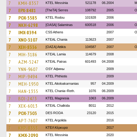
7
KMH-8357
KTEL Messinia
521178
06.2004
Μ
7
EPX-8481
[TheTA] Serres
108792
2005
O
7
POX-5585
ΚΤΕL Rodou
101928
2006
7
NKH-6298
[OASA] Salaminas
600518
2006
O
7
IMX-8394
CSS Athens
2007
O
7
XNO-3107
KTEAL Chania
113623
2007
7
XEH-8336
[ΟΑΣΑ] Αttikis
104587
2007
O
7
MIH-3186
KTEAL Lamia
114679
2008
7
AZM-5247
KTEAL Patras
601493
04.2008
7
YNN-9607
OSY Афины
2009
7
MIP-9494
ΚΤΕL Phthiotis
2009
7
MEH-1950
KTEL Aitoloakarnanias
957
04.2009
7
HAN-1355
KTEL Chania–Reth.
1076
06.2009
7
BOI-2473
ΚΤΕL Magnesia
1063
06.2009
7
XEK-6013
KTEAL Chalkida
B011
2012
7
POX-7303
DES RODA
23120
2015
7
APT-7607
KTEL Argolida
2016
7
KYP-8353
ΚΤΕΛ Κέρκυρα
2017
7
KMX-2090
KTEL Messinia
2020