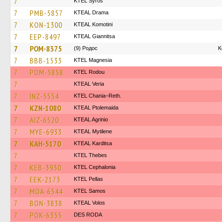
7
KTEL Syros
7
PMB-5857
KTEAL Drama
7
KON-1300
KTEAL Komotini
7
EEP-8497
KTEAL Giannitsa
7
POM-8375
(9) Родос
Κ
7
BBB-1533
ΚΤΕL Magnesia
7
POM-5858
ΚΤΕL Rodou
7
KTEAL Veria
7
INZ-5554
KTEL Chania–Reth.
7
KZN-1080
KTEAL Ptolemaida
7
AIZ-6520
KTEAL Agrinio
7
MYE-6933
KTEAL Mytilene
7
KAH-5170
KTEAL Karditsa
7
KTEL Thebes
7
KEB-3930
KTEL Cephalonia
7
EEK-2173
KTEL Pellas
7
MOA-6544
KTEL Samos
7
BON-3838
KTEAL Volos
7
POK-6355
DES RODA