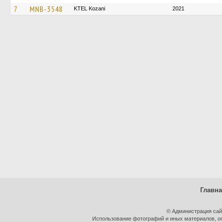
7
MNB-3548
ΚΤΕL Kozani
2021
Главн
© Администрация сай
Использование фотографий и иных материалов, оп