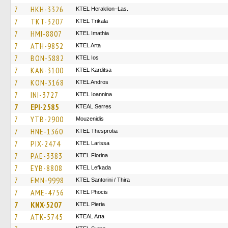
7
HKH-3326
KTEL Heraklion–Las.
7
TKT-3207
ΚΤΕL Τrikala
7
HMI-8807
KTEL Imathia
7
ATH-9852
KTEL Arta
7
BON-5882
KTEL Ios
7
KAN-3100
ΚΤΕL Karditsa
7
KON-3168
KTEL Andros
7
INI-3727
KTEL Ioannina
7
EPI-2585
KTEAL Serres
7
YTB-2900
Mouzenidis
7
HNE-1360
KTEL Thesprotia
7
PIX-2474
KTEL Larissa
7
PAE-3383
KTEL Florina
7
EYB-8808
KTEL Lefkada
7
EMN-9998
KTEL Santorini / Thira
7
AME-4756
ΚΤΕL Phocis
7
KNX-5207
KTEL Pieria
7
ATK-5745
KTEAL Arta