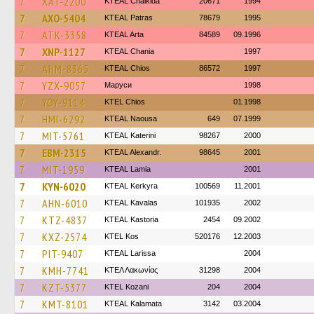
7
XAT-2200
KTEAL Chalkida
20671
1994
7
AXO-5404
KTEAL Patras
78679
1995
7
ATK-3358
KTEAL Arta
84589
09.1996
7
XNP-1127
KTEAL Chania
1997
7
AHM-8365
KTEAL Chios
86572
1997
7
YZX-9057
Маруси
1998
7
YOY-9114
KTEL Chios
01.1998
7
HMI-6292
KTEAL Naousa
649
07.1999
7
MIT-5761
KTEAL Katerini
98267
2000
7
EBM-2315
KTEAL Alexandr.
98645
2001
7
MIT-1959
KTEAL Lamia
2001
7
KYN-6020
KTEAL Kerkyra
100569
11.2001
7
AHN-6010
KTEAL Kavalas
101935
2002
7
KTZ-4837
KTEAL Kastoria
2454
09.2002
7
KXZ-2574
KTEL Kos
520176
12.2003
7
PIT-9407
KTEAL Larissa
2004
7
KMH-7741
ΚΤΕΛ Λακωνίας
31298
2004
7
KZT-5377
ΚΤΕL Kozani
204
2004
7
KMT-8101
KTEAL Kalamata
3142
03.2004