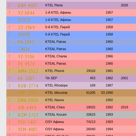
7
KNH-9007
KTEL Pieria
2026
7
YZ-6844
1-й KTEL Афины
1957
7
35372
1-й KTEL Афины
1957
7
ZZ-2969
5-й KTEL Пирей
1958
7
43890
5-й KTEL Пирей
1958
7
PA-1062
KTEAL Patras
1960
7
74026
KTEAL Patras
1960
7
YZ-3506
KTEAL Chania
1966
7
PE-9570
KTEAL Patras
1980
7
AMA-2512
ΚΤΕL Phocis
29116
1981
7
HE-2007
7th SEP
453
1982
2001
7
KOB-2774
KTEL Rhodope
169
1987
7
KME-2310
KTEL Messinia
61205
03.1990
7
EMA-5930
KTEL Naxos
1992
7
XIB-6469
KTEAL Chios
19032
1992
2019
7
KZM-1715
KTEAL Kozani
20623
1993
7
YEH-7407
OSY Афины
74213
1993
7
YEM-4907
OSY Афины
26040
1994