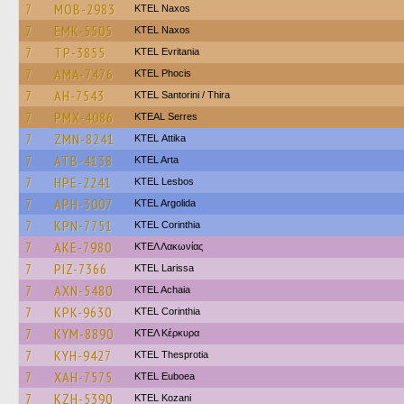
7
MOB-2983
KTEL Naxos
7
EMK-5505
KTEL Naxos
7
TP-3855
ΚΤΕL Evritania
7
AMA-7476
ΚΤΕL Phocis
7
AH-7543
KTEL Santorini / Thira
7
PMX-4086
KTEAL Serres
7
ZMN-8241
KΤΕL Αttika
7
ATB-4138
KTEL Arta
7
HPE-2241
KTEL Lesbos
7
APH-3007
KTEL Argolida
7
KPN-7751
KTEL Corinthia
7
AKE-7980
ΚΤΕΛ Λακωνίας
7
PIZ-7366
KTEL Larissa
7
AXN-5480
KTEL Achaia
7
KPK-9630
KTEL Corinthia
7
KYM-8890
ΚΤΕΛ Κέρκυρα
7
KYH-9427
KTEL Thesprotia
7
XAH-7575
ΚΤΕL Euboea
7
KZH-5390
ΚΤΕL Kozani