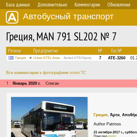
База данных
Дополнительно
Комментарии
Обновления
Автобусный транспорт
Греция, MAN 791 SL202 № 7
Регион
Предприятие
№
Гос.№
7
ATE-3260
01.
Греция
Urban KTEL Artas
Αστικό ΚΤΕΛ Άρτας
Все комментарии к фотографиям этого ТС
↑
Январь 2020 г.
Списан
Греция
,
Άρτα
,
Αποθήκ
Author Patrinos
21 октября 2017 г., суббот
Прислал
reshz