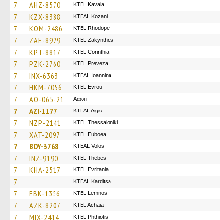
7
AHZ-8570
KTEL Kavala
7
KZX-8388
KTEAL Kozani
7
KOM-2486
KTEL Rhodope
7
ZAE-8929
KTEL Zakynthos
7
KPT-8817
KTEL Corinthia
7
PZK-2760
KTEL Preveza
7
INX-6363
KTEAL Ioannina
7
HKM-7056
KTEL Evrou
7
AO-065-21
Афон
7
AZI-1177
KTEAL Aigio
7
NZP-2141
KTEL Thessaloniki
7
XAT-2097
ΚΤΕL Euboea
7
BOY-3768
KTEAL Volos
7
INZ-9190
KTEL Thebes
7
KHA-2517
ΚΤΕL Evritania
7
KTEAL Karditsa
7
EBK-1356
KTEL Lemnos
7
AZK-8207
KTEL Achaia
7
MIX-2414
ΚΤΕL Phthiotis