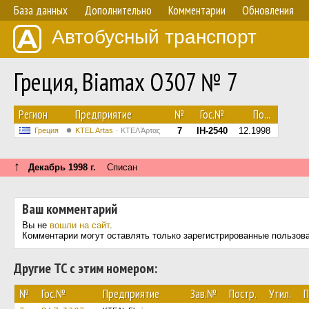
База данных
Дополнительно
Комментарии
Обновления
Автобусный транспорт
Греция, Biamax O307 № 7
Регион
Предприятие
№
Гос.№
По...
7
IH-2540
12.1998
Греция
KTEL Artas
ΚΤΕΛ Άρτας
↑
Декабрь 1998 г.
Списан
Ваш комментарий
Вы не
вошли на сайт
.
Комментарии могут оставлять только зарегистрированные пользов
Другие ТС с этим номером:
№
Гос.№
Предприятие
Зав.№
Постр.
Утил.
П