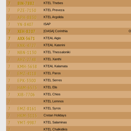
7
BIN-7882
KTEL Thebes
7
PZE-7150
KTEL Preveza
7
APH-8830
KTEL Argolida
7
YN-8407
ISAP
7
XEH-8207
[OASA] Corinthia
O
7
AXX-3671
KTEAL Aigio
7
KNK-4727
KTEAL Katerini
7
NBN-1130
KTEL Thessaloniki
7
AHZ-2748
KTEL Xanthi
7
KMH-5658
KTEAL Kalamata
7
EMZ-4118
KTEL Paros
7
EPK-3300
KTEL Serres
7
HAM-6575
KTEL Elis
7
XIB-7706
KTEL Chios
7
KTEL Lemnos
7
EMZ-8161
KTEL Syros
7
HKM-3115
Cretan Holidays
7
YMT-9987
KTEL Salaminas
7
ΚΤΕL Chalkidikis