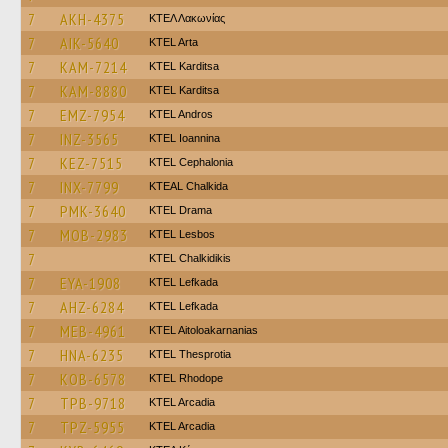
7
AKH-4375
ΚΤΕΛ Λακωνίας
7
AIK-5640
KTEL Arta
7
KAM-7214
ΚΤΕL Karditsa
7
KAM-8880
ΚΤΕL Karditsa
7
EMZ-7954
KTEL Andros
7
INZ-3565
KTEL Ioannina
7
KEZ-7515
KTEL Cephalonia
7
INX-7799
KTEAL Chalkida
7
PMK-3640
KTEL Drama
7
MOB-2983
KTEL Lesbos
7
ΚΤΕL Chalkidikis
7
EYA-1908
KTEL Lefkada
7
AHZ-6284
KTEL Lefkada
7
MEB-4961
KTEL Aitoloakarnanias
7
HNA-6235
KTEL Thesprotia
7
KOB-6578
KTEL Rhodope
7
TPB-9718
KTEL Arcadia
7
TPZ-5955
KTEL Arcadia