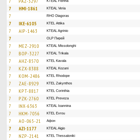
7
PAZ-3297
KTEAL Florina
7
HMI-1861
KTEAL Veria
7
RHO Diagoras
7
IKE-6105
KΤΕL Αttika
7
AIP-1463
KTEAL Agrinio
7
OLP Пирей
7
MEZ-2910
KTEAL Missolonghi
7
BOP-3227
KTEAL Trikala
7
AHZ-8570
KTEL Kavala
7
KZX-8388
KTEAL Kozani
7
KOM-2486
KTEL Rhodope
7
ZAE-8929
KTEL Zakynthos
7
KPT-8817
KTEL Corinthia
7
PZK-2760
KTEL Preveza
7
INX-6363
KTEAL Ioannina
7
HKM-7056
KTEL Evrou
7
AO-065-21
Афон
7
AZI-1177
KTEAL Aigio
7
NZP-2141
KTEL Thessaloniki