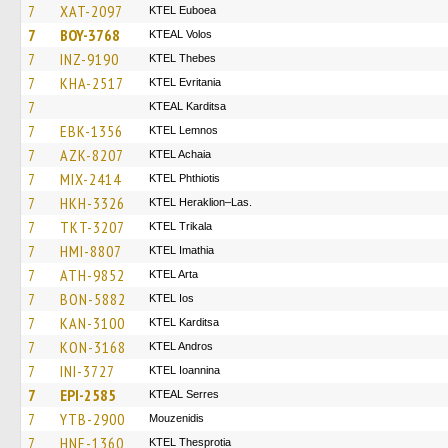
7
XAT-2097
ΚΤΕL Euboea
7
BOY-3768
KTEAL Volos
7
INZ-9190
KTEL Thebes
7
KHA-2517
ΚΤΕL Evritania
7
KTEAL Karditsa
7
EBK-1356
KTEL Lemnos
7
AZK-8207
KTEL Achaia
7
MIX-2414
ΚΤΕL Phthiotis
7
HKH-3326
KTEL Heraklion–Las.
7
TKT-3207
ΚΤΕL Τrikala
7
HMI-8807
KTEL Imathia
7
ATH-9852
KTEL Arta
7
BON-5882
KTEL Ios
7
KAN-3100
ΚΤΕL Karditsa
7
KON-3168
KTEL Andros
7
INI-3727
KTEL Ioannina
7
EPI-2585
KTEAL Serres
7
YTB-2900
Mouzenidis
7
HNE-1360
KTEL Thesprotia