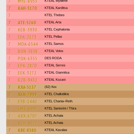
7
MYE-6933
KTEAL Mytilene
7
KAH-5170
KTEAL Karditsa
7
KTEL Thebes
7
ATE-3260
KTEAL Arta
7
KEB-3930
KTEL Cephalonia
7
EEK-2173
KTEL Pellas
7
MOA-6544
KTEL Samos
7
BON-3838
KTEAL Volos
7
POK-6355
DES RODA
7
EPK-2870
KTEAL Serres
7
EEK-3272
KTEAL Giannitsa
7
KZB-9432
KTEAL Kozani
7
KXA-3137
(62) Кос
7
XKN-7999
ΚΤΕL Chalkidikis
7
EYB-1440
KTEL Chania–Reth.
7
EMZ-6997
KTEL Santorini / Thira
7
AXX-6707
KTEL Achaia
7
AZH-4277
KTEL Achaia
7
KBE-8380
KTEAL Kavalas