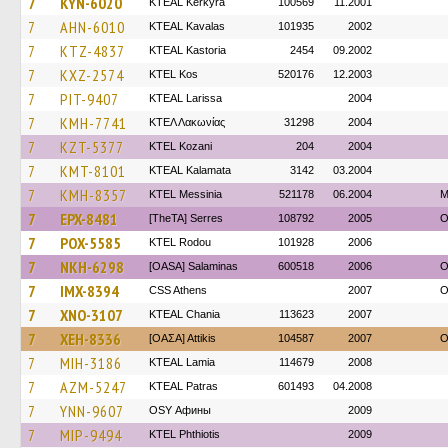
7
KYN-6020
KTEAL Kerkyra
100569
11.2001
7
AHN-6010
KTEAL Kavalas
101935
2002
7
KTZ-4837
KTEAL Kastoria
2454
09.2002
7
KXZ-2574
KTEL Kos
520176
12.2003
7
PIT-9407
KTEAL Larissa
2004
7
KMH-7741
ΚΤΕΛ Λακωνίας
31298
2004
7
KZT-5377
ΚΤΕL Kozani
204
2004
7
KMT-8101
KTEAL Kalamata
3142
03.2004
7
KMH-8357
KTEL Messinia
521178
06.2004
Μ
7
EPX-8481
[TheTA] Serres
108792
2005
O
7
POX-5585
ΚΤΕL Rodou
101928
2006
7
NKH-6298
[OASA] Salaminas
600518
2006
O
7
IMX-8394
CSS Athens
2007
O
7
XNO-3107
KTEAL Chania
113623
2007
7
XEH-8336
[ΟΑΣΑ] Αttikis
104587
2007
O
7
MIH-3186
KTEAL Lamia
114679
2008
7
AZM-5247
KTEAL Patras
601493
04.2008
7
YNN-9607
OSY Афины
2009
7
MIP-9494
ΚΤΕL Phthiotis
2009