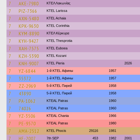
7
AKE-7980
ΚΤΕΛ Λακωνίας
7
PIZ-7366
KTEL Larissa
7
AXN-5480
KTEL Achaia
7
KPK-9630
KTEL Corinthia
7
KYM-8890
ΚΤΕΛ Κέρκυρα
7
KYH-9427
KTEL Thesprotia
7
XAH-7575
ΚΤΕL Euboea
7
KZH-5390
ΚΤΕL Kozani
7
KNH-9007
KTEL Pieria
2026
7
YZ-6844
1-й KTEL Афины
1957
7
35372
1-й KTEL Афины
1957
7
ZZ-2969
5-й KTEL Пирей
1958
7
43890
5-й KTEL Пирей
1958
7
PA-1062
KTEAL Patras
1960
7
74026
KTEAL Patras
1960
7
YZ-3506
KTEAL Chania
1966
7
PE-9570
KTEAL Patras
1980
7
AMA-2512
ΚΤΕL Phocis
29116
1981
7
HE-2007
7th SEP
453
1982
2001