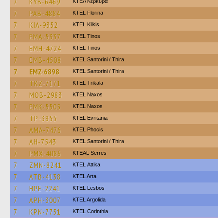
7
KYB-6469
ΚΤΕΛ Κέρκυρα
7
PAB-4884
KTEL Florina
7
KIA-9352
KTEL Kilkis
7
EMA-5337
KTEL Tinos
7
EMH-4724
KTEL Tinos
7
EMB-4508
KTEL Santorini / Thira
7
EMZ-6898
KTEL Santorini / Thira
7
TKZ-7171
ΚΤΕL Τrikala
7
MOB-2983
KTEL Naxos
7
EMK-5505
KTEL Naxos
7
TP-3855
ΚΤΕL Evritania
7
AMA-7476
ΚΤΕL Phocis
7
AH-7543
KTEL Santorini / Thira
7
PMX-4086
KTEAL Serres
7
ZMN-8241
KΤΕL Αttika
7
ATB-4138
KTEL Arta
7
HPE-2241
KTEL Lesbos
7
APH-3007
KTEL Argolida
7
KPN-7751
KTEL Corinthia