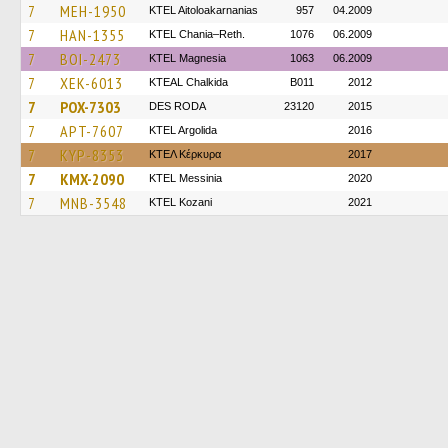
7
MEH-1950
KTEL Aitoloakarnanias
957
04.2009
7
HAN-1355
KTEL Chania–Reth.
1076
06.2009
7
BOI-2473
ΚΤΕL Magnesia
1063
06.2009
7
XEK-6013
KTEAL Chalkida
B011
2012
7
POX-7303
DES RODA
23120
2015
7
APT-7607
KTEL Argolida
2016
7
KYP-8353
ΚΤΕΛ Κέρκυρα
2017
7
KMX-2090
KTEL Messinia
2020
7
MNB-3548
ΚΤΕL Kozani
2021