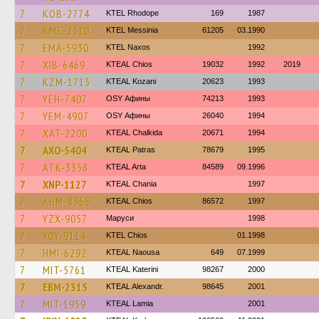
7
KOB-2774
KTEL Rhodope
169
1987
7
KME-2310
KTEL Messinia
61205
03.1990
7
EMA-5930
KTEL Naxos
1992
7
XIB-6469
KTEAL Chios
19032
1992
2019
7
KZM-1715
KTEAL Kozani
20623
1993
7
YEH-7407
OSY Афины
74213
1993
7
YEM-4907
OSY Афины
26040
1994
7
XAT-2200
KTEAL Chalkida
20671
1994
7
AXO-5404
KTEAL Patras
78679
1995
7
ATK-3358
KTEAL Arta
84589
09.1996
7
XNP-1127
KTEAL Chania
1997
7
AHM-8365
KTEAL Chios
86572
1997
7
YZX-9057
Маруси
1998
7
YOY-9114
KTEL Chios
01.1998
7
HMI-6292
KTEAL Naousa
649
07.1999
7
MIT-5761
KTEAL Katerini
98267
2000
7
EBM-2315
KTEAL Alexandr.
98645
2001
7
MIT-1959
KTEAL Lamia
2001