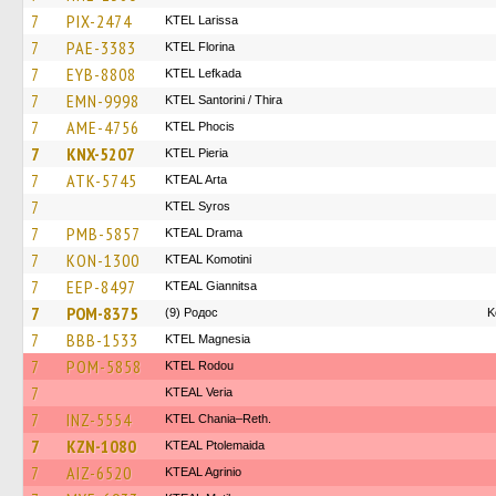
7
PIX-2474
KTEL Larissa
7
PAE-3383
KTEL Florina
7
EYB-8808
KTEL Lefkada
7
EMN-9998
KTEL Santorini / Thira
7
AME-4756
ΚΤΕL Phocis
7
KNX-5207
KTEL Pieria
7
ATK-5745
KTEAL Arta
7
KTEL Syros
7
PMB-5857
KTEAL Drama
7
KON-1300
KTEAL Komotini
7
EEP-8497
KTEAL Giannitsa
7
POM-8375
(9) Родос
Κ
7
BBB-1533
ΚΤΕL Magnesia
7
POM-5858
ΚΤΕL Rodou
7
KTEAL Veria
7
INZ-5554
KTEL Chania–Reth.
7
KZN-1080
KTEAL Ptolemaida
7
AIZ-6520
KTEAL Agrinio