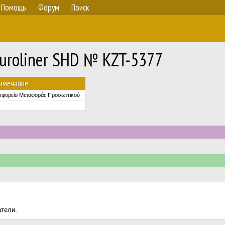
Помощь
Форум
Поиск
uroliner SHD № KZT-5377
имечание
φορείο Μεταφοράς Προσωπικού
атели.