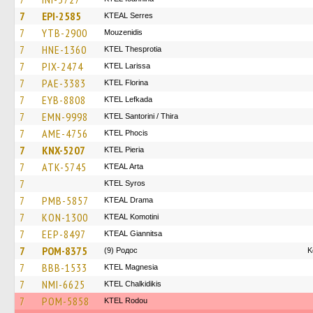
7
EPI-2585
KTEAL Serres
7
YTB-2900
Mouzenidis
7
HNE-1360
KTEL Thesprotia
7
PIX-2474
KTEL Larissa
7
PAE-3383
KTEL Florina
7
EYB-8808
KTEL Lefkada
7
EMN-9998
KTEL Santorini / Thira
7
AME-4756
ΚΤΕL Phocis
7
KNX-5207
KTEL Pieria
7
ATK-5745
KTEAL Arta
7
KTEL Syros
7
PMB-5857
KTEAL Drama
7
KON-1300
KTEAL Komotini
7
EEP-8497
KTEAL Giannitsa
7
POM-8375
(9) Родос
Κ
7
BBB-1533
ΚΤΕL Magnesia
7
NMI-6625
ΚΤΕL Chalkidikis
7
POM-5858
ΚΤΕL Rodou