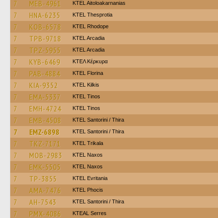
7
MEB-4961
KTEL Aitoloakarnanias
7
HNA-6235
KTEL Thesprotia
7
KOB-6578
KTEL Rhodope
7
TPB-9718
KTEL Arcadia
7
TPZ-5955
KTEL Arcadia
7
KYB-6469
ΚΤΕΛ Κέρκυρα
7
PAB-4884
KTEL Florina
7
KIA-9352
KTEL Kilkis
7
EMA-5337
KTEL Tinos
7
EMH-4724
KTEL Tinos
7
EMB-4508
KTEL Santorini / Thira
7
EMZ-6898
KTEL Santorini / Thira
7
TKZ-7171
ΚΤΕL Τrikala
7
MOB-2983
KTEL Naxos
7
EMK-5505
KTEL Naxos
7
TP-3855
ΚΤΕL Evritania
7
AMA-7476
ΚΤΕL Phocis
7
AH-7543
KTEL Santorini / Thira
7
PMX-4086
KTEAL Serres