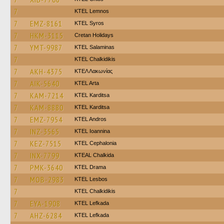
7
KTEL Lemnos
7
EMZ-8161
KTEL Syros
7
HKM-3115
Cretan Holidays
7
YMT-9987
KTEL Salaminas
7
ΚΤΕL Chalkidikis
7
AKH-4375
ΚΤΕΛ Λακωνίας
7
AIK-5640
KTEL Arta
7
KAM-7214
ΚΤΕL Karditsa
7
KAM-8880
ΚΤΕL Karditsa
7
EMZ-7954
KTEL Andros
7
INZ-3565
KTEL Ioannina
7
KEZ-7515
KTEL Cephalonia
7
INX-7799
KTEAL Chalkida
7
PMK-3640
KTEL Drama
7
MOB-2983
KTEL Lesbos
7
ΚΤΕL Chalkidikis
7
EYA-1908
KTEL Lefkada
7
AHZ-6284
KTEL Lefkada