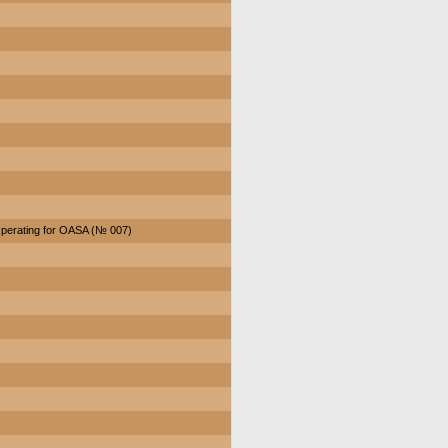
perating for OASA (№ 007)