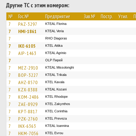
Другие ТС с этим номером:
№
Гос.№
Предприятие
Зав.№
Постр.
Утил.
П
7
PAZ-3297
KTEAL Florina
7
HMI-1861
KTEAL Veria
7
RHO Diagoras
7
IKE-6105
KΤΕL Αttika
7
AIP-1463
KTEAL Agrinio
7
OLP Пирей
7
MEZ-2910
KTEAL Missolonghi
7
BOP-3227
KTEAL Trikala
7
AHZ-8570
KTEL Kavala
7
KZX-8388
KTEAL Kozani
7
KOM-2486
KTEL Rhodope
7
ZAE-8929
KTEL Zakynthos
7
KPT-8817
KTEL Corinthia
7
PZK-2760
KTEL Preveza
7
INX-6363
KTEAL Ioannina
7
HKM-7056
KTEL Evrou