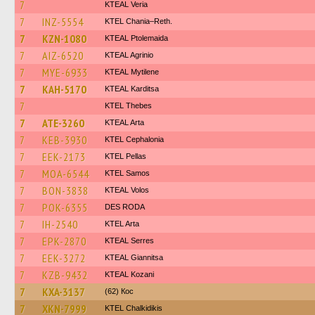
7
KTEAL Veria
7
INZ-5554
KTEL Chania–Reth.
7
KZN-1080
KTEAL Ptolemaida
7
AIZ-6520
KTEAL Agrinio
7
MYE-6933
KTEAL Mytilene
7
KAH-5170
KTEAL Karditsa
7
KTEL Thebes
7
ATE-3260
KTEAL Arta
7
KEB-3930
KTEL Cephalonia
7
EEK-2173
KTEL Pellas
7
MOA-6544
KTEL Samos
7
BON-3838
KTEAL Volos
7
POK-6355
DES RODA
7
IH-2540
KTEL Arta
7
EPK-2870
KTEAL Serres
7
EEK-3272
KTEAL Giannitsa
7
KZB-9432
KTEAL Kozani
7
KXA-3137
(62) Кос
7
XKN-7999
ΚΤΕL Chalkidikis