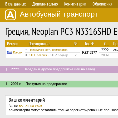
База данных
Дополнительно
Комментарии
Обновления
Автобусный транспорт
Греция, Neoplan PC3 N3316SHD E
Регион
Предприятие
№
Гос.№
С...
Пр
????
Принадлежность неизвестна
Λεω
KZT-5377
Греция
7
2009
ΚΤΕL Kozanis
ΚΤΕΛ Κοζάνης
↑
????
Передан в другое предприятие или на завод
↑
2009 г.
Поступил на предприятие
Ваш комментарий
Вы не
вошли на сайт
.
Комментарии могут оставлять только зарегистрированные пользов