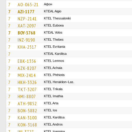
7
AO-065-21
Афон
7
AZI-1177
KTEAL Aigio
7
NZP-2141
KTEL Thessaloniki
7
XAT-2097
ΚΤΕL Euboea
7
BOY-3768
KTEAL Volos
7
INZ-9190
KTEL Thebes
7
KHA-2517
ΚΤΕL Evritania
7
KTEAL Karditsa
7
EBK-1356
KTEL Lemnos
7
AZK-8207
KTEL Achaia
7
MIX-2414
ΚΤΕL Phthiotis
7
HKH-3326
KTEL Heraklion–Las.
7
TKT-3207
ΚΤΕL Τrikala
7
HMI-8807
KTEL Imathia
7
ATH-9852
KTEL Arta
7
BON-5882
KTEL Ios
7
KAN-3100
ΚΤΕL Karditsa
7
KON-3168
KTEL Andros
7
INI-3727
KTEL Ioannina