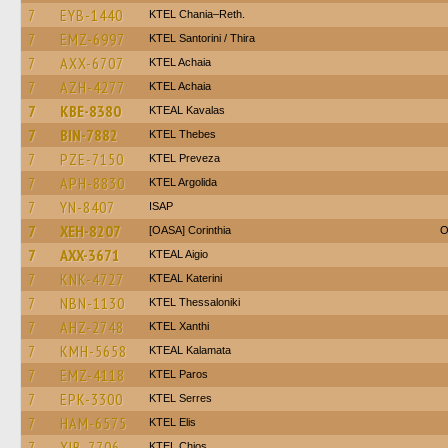
7
EYB-1440
KTEL Chania–Reth.
7
EMZ-6997
KTEL Santorini / Thira
7
AXX-6707
KTEL Achaia
7
AZH-4277
KTEL Achaia
7
KBE-8380
KTEAL Kavalas
7
BIN-7882
KTEL Thebes
7
PZE-7150
KTEL Preveza
7
APH-8830
KTEL Argolida
7
YN-8407
ISAP
7
XEH-8207
[OASA] Corinthia
O
7
AXX-3671
KTEAL Aigio
7
KNK-4727
KTEAL Katerini
7
NBN-1130
KTEL Thessaloniki
7
AHZ-2748
KTEL Xanthi
7
KMH-5658
KTEAL Kalamata
7
EMZ-4118
KTEL Paros
7
EPK-3300
KTEL Serres
7
HAM-6575
KTEL Elis
7
XIB-7706
KTEL Chios