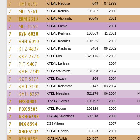
7
HMI-6292
KTEAL Naousa
649
07.1999
7
MIT-5761
KTEAL Katerini
98267
2000
7
EBM-2315
KTEAL Alexandr.
98645
2001
7
MIT-1959
KTEAL Lamia
2001
7
KYN-6020
KTEAL Kerkyra
100569
11.2001
7
AHN-6010
KTEAL Kavalas
101935
2002
7
KTZ-4837
KTEAL Kastoria
2454
09.2002
7
KXZ-2574
KTEL Kos
520176
12.2003
7
PIT-9407
KTEAL Larissa
2004
7
KMH-7741
ΚΤΕΛ Λακωνίας
31298
2004
7
KZT-5377
ΚΤΕL Kozani
204
2004
7
KMT-8101
KTEAL Kalamata
3142
03.2004
7
KMH-8357
KTEL Messinia
521178
06.2004
Μ
7
EPX-8481
[TheTA] Serres
108792
2005
O
7
POX-5585
ΚΤΕL Rodou
101928
2006
7
NKH-6298
[OASA] Salaminas
600518
2006
O
7
IMX-8394
CSS Athens
2007
O
7
XNO-3107
KTEAL Chania
113623
2007
7
XEH-8336
[ΟΑΣΑ] Αttikis
104587
2007
O