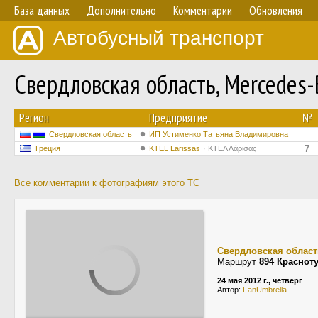
База данных
Дополнительно
Комментарии
Обновления
Автобусный транспорт
Свердловская область, Mercedes-
Регион
Предприятие
№
Свердловская область
ИП Устименко Татьяна Владимировна
7
Греция
KTEL Larissas
ΚΤΕΛ Λάρισας
Все комментарии к фотографиям этого ТС
Свердловская област
Маршрут
894 Краснот
24 мая 2012 г., четверг
Автор:
FanUmbrella