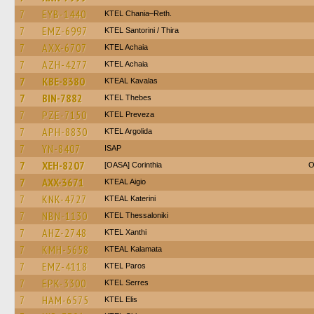
7
EYB-1440
KTEL Chania–Reth.
7
EMZ-6997
KTEL Santorini / Thira
7
AXX-6707
KTEL Achaia
7
AZH-4277
KTEL Achaia
7
KBE-8380
KTEAL Kavalas
7
BIN-7882
KTEL Thebes
7
PZE-7150
KTEL Preveza
7
APH-8830
KTEL Argolida
7
YN-8407
ISAP
7
XEH-8207
[OASA] Corinthia
O
7
AXX-3671
KTEAL Aigio
7
KNK-4727
KTEAL Katerini
7
NBN-1130
KTEL Thessaloniki
7
AHZ-2748
KTEL Xanthi
7
KMH-5658
KTEAL Kalamata
7
EMZ-4118
KTEL Paros
7
EPK-3300
KTEL Serres
7
HAM-6575
KTEL Elis