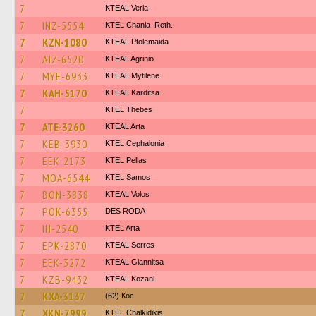
7
KTEAL Veria
7
INZ-5554
KTEL Chania–Reth.
7
KZN-1080
KTEAL Ptolemaida
7
AIZ-6520
KTEAL Agrinio
7
MYE-6933
KTEAL Mytilene
7
KAH-5170
KTEAL Karditsa
7
KTEL Thebes
7
ATE-3260
KTEAL Arta
7
KEB-3930
KTEL Cephalonia
7
EEK-2173
KTEL Pellas
7
MOA-6544
KTEL Samos
7
BON-3838
KTEAL Volos
7
POK-6355
DES RODA
7
IH-2540
KTEL Arta
7
EPK-2870
KTEAL Serres
7
EEK-3272
KTEAL Giannitsa
7
KZB-9432
KTEAL Kozani
7
KXA-3137
(62) Кос
7
XKN-7999
ΚΤΕL Chalkidikis