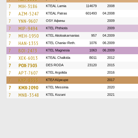
7
MIH-3186
KTEAL Lamia
114679
2008
7
AZM-5247
KTEAL Patras
601493
04.2008
7
YNN-9607
OSY Афины
2009
7
MIP-9494
ΚΤΕL Phthiotis
2009
7
MEH-1950
KTEL Aitoloakarnanias
957
04.2009
7
HAN-1355
KTEL Chania–Reth.
1076
06.2009
7
BOI-2473
ΚΤΕL Magnesia
1063
06.2009
7
XEK-6013
KTEAL Chalkida
B011
2012
7
POX-7303
DES RODA
23120
2015
7
APT-7607
KTEL Argolida
2016
7
KYP-8353
ΚΤΕΛ Κέρκυρα
2017
7
KMX-2090
KTEL Messinia
2020
7
MNB-3548
ΚΤΕL Kozani
2021