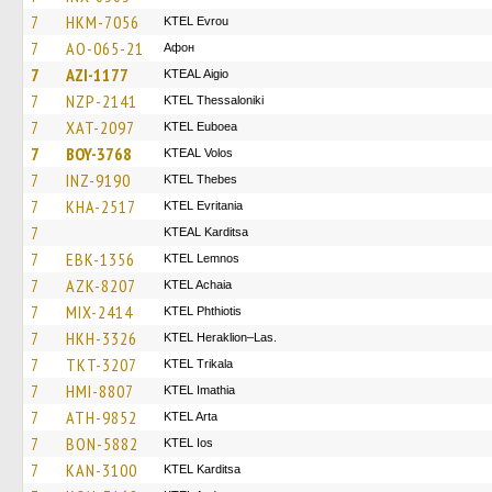
7
HKM-7056
KTEL Evrou
7
AO-065-21
Афон
7
AZI-1177
KTEAL Aigio
7
NZP-2141
KTEL Thessaloniki
7
XAT-2097
ΚΤΕL Euboea
7
BOY-3768
KTEAL Volos
7
INZ-9190
KTEL Thebes
7
KHA-2517
ΚΤΕL Evritania
7
KTEAL Karditsa
7
EBK-1356
KTEL Lemnos
7
AZK-8207
KTEL Achaia
7
MIX-2414
ΚΤΕL Phthiotis
7
HKH-3326
KTEL Heraklion–Las.
7
TKT-3207
ΚΤΕL Τrikala
7
HMI-8807
KTEL Imathia
7
ATH-9852
KTEL Arta
7
BON-5882
KTEL Ios
7
KAN-3100
ΚΤΕL Karditsa