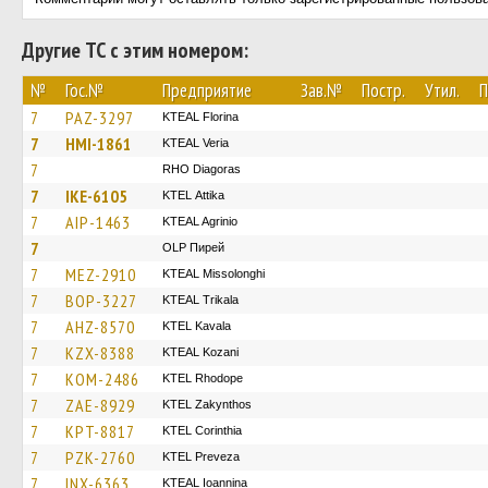
Другие ТС с этим номером:
№
Гос.№
Предприятие
Зав.№
Постр.
Утил.
П
7
PAZ-3297
KTEAL Florina
7
HMI-1861
KTEAL Veria
7
RHO Diagoras
7
IKE-6105
KΤΕL Αttika
7
AIP-1463
KTEAL Agrinio
7
OLP Пирей
7
MEZ-2910
KTEAL Missolonghi
7
BOP-3227
KTEAL Trikala
7
AHZ-8570
KTEL Kavala
7
KZX-8388
KTEAL Kozani
7
KOM-2486
KTEL Rhodope
7
ZAE-8929
KTEL Zakynthos
7
KPT-8817
KTEL Corinthia
7
PZK-2760
KTEL Preveza
7
INX-6363
KTEAL Ioannina