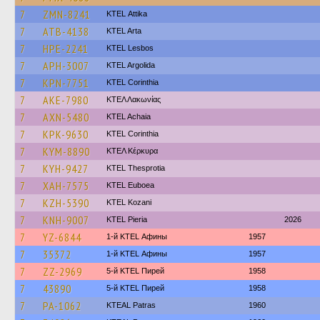
7
ZMN-8241
KΤΕL Αttika
7
ATB-4138
KTEL Arta
7
HPE-2241
KTEL Lesbos
7
APH-3007
KTEL Argolida
7
KPN-7751
KTEL Corinthia
7
AKE-7980
ΚΤΕΛ Λακωνίας
7
AXN-5480
KTEL Achaia
7
KPK-9630
KTEL Corinthia
7
KYM-8890
ΚΤΕΛ Κέρκυρα
7
KYH-9427
KTEL Thesprotia
7
XAH-7575
ΚΤΕL Euboea
7
KZH-5390
ΚΤΕL Kozani
7
KNH-9007
KTEL Pieria
2026
7
YZ-6844
1-й KTEL Афины
1957
7
35372
1-й KTEL Афины
1957
7
ZZ-2969
5-й KTEL Пирей
1958
7
43890
5-й KTEL Пирей
1958
7
PA-1062
KTEAL Patras
1960