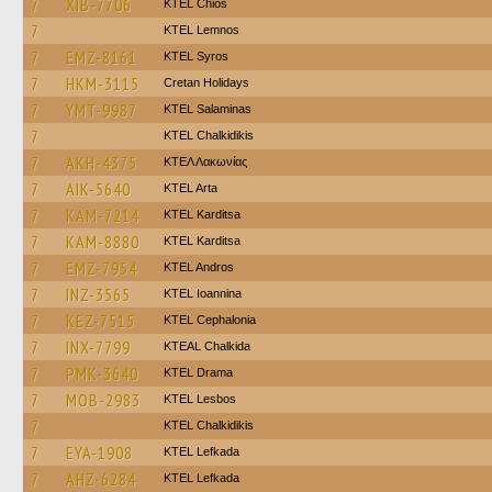
7
XIB-7706
KTEL Chios
7
KTEL Lemnos
7
EMZ-8161
KTEL Syros
7
HKM-3115
Cretan Holidays
7
YMT-9987
KTEL Salaminas
7
ΚΤΕL Chalkidikis
7
AKH-4375
ΚΤΕΛ Λακωνίας
7
AIK-5640
KTEL Arta
7
KAM-7214
ΚΤΕL Karditsa
7
KAM-8880
ΚΤΕL Karditsa
7
EMZ-7954
KTEL Andros
7
INZ-3565
KTEL Ioannina
7
KEZ-7515
KTEL Cephalonia
7
INX-7799
KTEAL Chalkida
7
PMK-3640
KTEL Drama
7
MOB-2983
KTEL Lesbos
7
ΚΤΕL Chalkidikis
7
EYA-1908
KTEL Lefkada
7
AHZ-6284
KTEL Lefkada