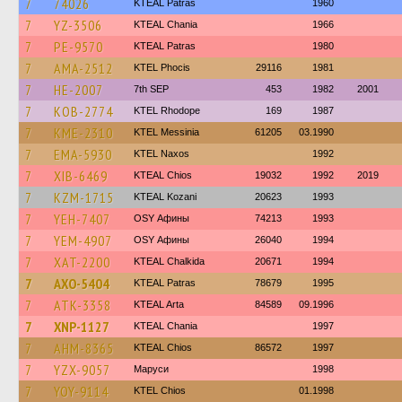
7
74026
KTEAL Patras
1960
7
YZ-3506
KTEAL Chania
1966
7
PE-9570
KTEAL Patras
1980
7
AMA-2512
ΚΤΕL Phocis
29116
1981
7
HE-2007
7th SEP
453
1982
2001
7
KOB-2774
KTEL Rhodope
169
1987
7
KME-2310
KTEL Messinia
61205
03.1990
7
EMA-5930
KTEL Naxos
1992
7
XIB-6469
KTEAL Chios
19032
1992
2019
7
KZM-1715
KTEAL Kozani
20623
1993
7
YEH-7407
OSY Афины
74213
1993
7
YEM-4907
OSY Афины
26040
1994
7
XAT-2200
KTEAL Chalkida
20671
1994
7
AXO-5404
KTEAL Patras
78679
1995
7
ATK-3358
KTEAL Arta
84589
09.1996
7
XNP-1127
KTEAL Chania
1997
7
AHM-8365
KTEAL Chios
86572
1997
7
YZX-9057
Маруси
1998
7
YOY-9114
KTEL Chios
01.1998