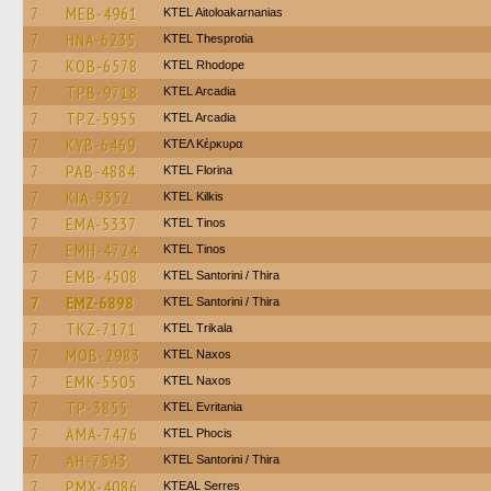
7
MEB-4961
KTEL Aitoloakarnanias
7
HNA-6235
KTEL Thesprotia
7
KOB-6578
KTEL Rhodope
7
TPB-9718
KTEL Arcadia
7
TPZ-5955
KTEL Arcadia
7
KYB-6469
ΚΤΕΛ Κέρκυρα
7
PAB-4884
KTEL Florina
7
KIA-9352
KTEL Kilkis
7
EMA-5337
KTEL Tinos
7
EMH-4724
KTEL Tinos
7
EMB-4508
KTEL Santorini / Thira
7
EMZ-6898
KTEL Santorini / Thira
7
TKZ-7171
ΚΤΕL Τrikala
7
MOB-2983
KTEL Naxos
7
EMK-5505
KTEL Naxos
7
TP-3855
ΚΤΕL Evritania
7
AMA-7476
ΚΤΕL Phocis
7
AH-7543
KTEL Santorini / Thira
7
PMX-4086
KTEAL Serres