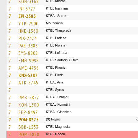
7
KON-3168
KTEL Andros
7
INI-3727
KTEL Ioannina
7
EPI-2585
KTEAL Serres
7
YTB-2900
Mouzenidis
7
HNE-1360
KTEL Thesprotia
7
PIX-2474
KTEL Larissa
7
PAE-3383
KTEL Florina
7
EYB-8808
KTEL Lefkada
7
EMN-9998
KTEL Santorini / Thira
7
AME-4756
ΚΤΕL Phocis
7
KNX-5207
KTEL Pieria
7
ATK-5745
KTEAL Arta
7
KTEL Syros
7
PMB-5857
KTEAL Drama
7
KON-1300
KTEAL Komotini
7
EEP-8497
KTEAL Giannitsa
7
POM-8375
(9) Родос
Κ
7
BBB-1533
ΚΤΕL Magnesia
7
POM-5858
ΚΤΕL Rodou