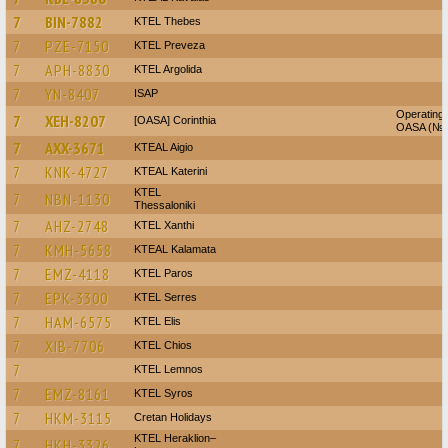
7
BIN-7882
KTEL Thebes
7
PZE-7150
KTEL Preveza
7
APH-8830
KTEL Argolida
7
YN-8407
ISAP
Operating 
7
XEH-8207
[OASA] Corinthia
OASA (№ 
7
AXX-3671
KTEAL Aigio
7
KNK-4727
KTEAL Katerini
KTEL
7
NBN-1130
Thessaloniki
7
AHZ-2748
KTEL Xanthi
7
KMH-5658
KTEAL Kalamata
7
EMZ-4118
KTEL Paros
7
EPK-3300
KTEL Serres
7
HAM-6575
KTEL Elis
7
XIB-7706
KTEL Chios
7
KTEL Lemnos
7
EMZ-8161
KTEL Syros
7
HKM-3115
Cretan Holidays
KTEL Heraklion–
7
HKH-3326