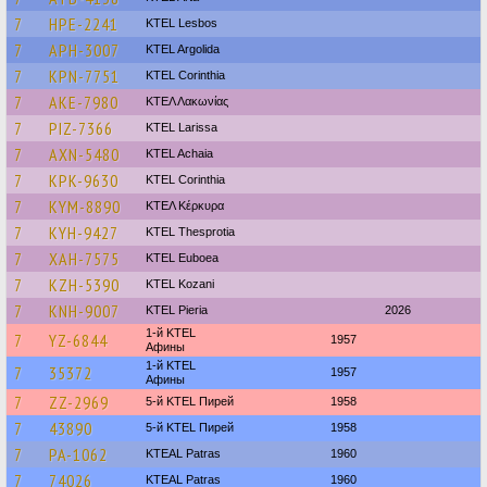
7
HPE-2241
KTEL Lesbos
7
APH-3007
KTEL Argolida
7
KPN-7751
KTEL Corinthia
7
AKE-7980
ΚΤΕΛ Λακωνίας
7
PIZ-7366
KTEL Larissa
7
AXN-5480
KTEL Achaia
7
KPK-9630
KTEL Corinthia
7
KYM-8890
ΚΤΕΛ Κέρκυρα
7
KYH-9427
KTEL Thesprotia
7
XAH-7575
ΚΤΕL Euboea
7
KZH-5390
ΚΤΕL Kozani
7
KNH-9007
KTEL Pieria
2026
1-й KTEL
7
YZ-6844
1957
Афины
1-й KTEL
7
35372
1957
Афины
7
ZZ-2969
5-й KTEL Пирей
1958
7
43890
5-й KTEL Пирей
1958
7
PA-1062
KTEAL Patras
1960
7
74026
KTEAL Patras
1960