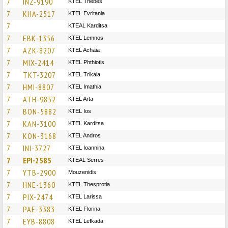
7
INZ-9190
KTEL Thebes
7
KHA-2517
ΚΤΕL Evritania
7
KTEAL Karditsa
7
EBK-1356
KTEL Lemnos
7
AZK-8207
KTEL Achaia
7
MIX-2414
ΚΤΕL Phthiotis
7
TKT-3207
ΚΤΕL Τrikala
7
HMI-8807
KTEL Imathia
7
ATH-9852
KTEL Arta
7
BON-5882
KTEL Ios
7
KAN-3100
ΚΤΕL Karditsa
7
KON-3168
KTEL Andros
7
INI-3727
KTEL Ioannina
7
EPI-2585
KTEAL Serres
7
YTB-2900
Mouzenidis
7
HNE-1360
KTEL Thesprotia
7
PIX-2474
KTEL Larissa
7
PAE-3383
KTEL Florina
7
EYB-8808
KTEL Lefkada