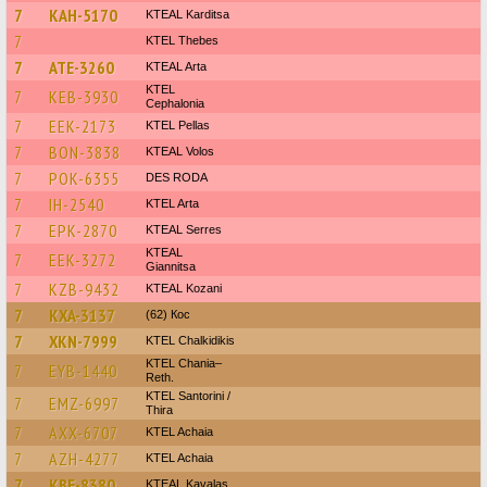
7
KAH-5170
KTEAL Karditsa
7
KTEL Thebes
7
ATE-3260
KTEAL Arta
KTEL
7
KEB-3930
Cephalonia
7
EEK-2173
KTEL Pellas
7
BON-3838
KTEAL Volos
7
POK-6355
DES RODA
7
IH-2540
KTEL Arta
7
EPK-2870
KTEAL Serres
KTEAL
7
EEK-3272
Giannitsa
7
KZB-9432
KTEAL Kozani
7
KXA-3137
(62) Кос
7
XKN-7999
ΚΤΕL Chalkidikis
KTEL Chania–
7
EYB-1440
Reth.
KTEL Santorini /
7
EMZ-6997
Thira
7
AXX-6707
KTEL Achaia
7
AZH-4277
KTEL Achaia
7
KBE-8380
KTEAL Kavalas