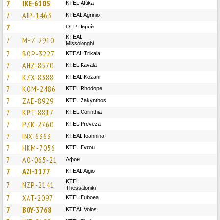
7
IKE-6105
KΤΕL Αttika
7
AIP-1463
KTEAL Agrinio
7
OLP Пирей
KTEAL
7
MEZ-2910
Missolonghi
7
BOP-3227
KTEAL Trikala
7
AHZ-8570
KTEL Kavala
7
KZX-8388
KTEAL Kozani
7
KOM-2486
KTEL Rhodope
7
ZAE-8929
KTEL Zakynthos
7
KPT-8817
KTEL Corinthia
7
PZK-2760
KTEL Preveza
7
INX-6363
KTEAL Ioannina
7
HKM-7056
KTEL Evrou
7
AO-065-21
Афон
7
AZI-1177
KTEAL Aigio
KTEL
7
NZP-2141
Thessaloniki
7
XAT-2097
ΚΤΕL Euboea
7
BOY-3768
KTEAL Volos