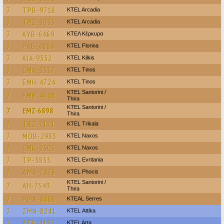
7
TPB-9718
KTEL Arcadia
7
TPZ-5955
KTEL Arcadia
7
KYB-6469
ΚΤΕΛ Κέρκυρα
7
PAB-4884
KTEL Florina
7
KIA-9352
KTEL Kilkis
7
EMA-5337
KTEL Tinos
7
EMH-4724
KTEL Tinos
KTEL Santorini /
7
EMB-4508
Thira
KTEL Santorini /
7
EMZ-6898
Thira
7
TKZ-7171
ΚΤΕL Τrikala
7
MOB-2983
KTEL Naxos
7
EMK-5505
KTEL Naxos
7
TP-3855
ΚΤΕL Evritania
7
AMA-7476
ΚΤΕL Phocis
KTEL Santorini /
7
AH-7543
Thira
7
PMX-4086
KTEAL Serres
7
ZMN-8241
KΤΕL Αttika
7
ATB-4138
KTEL Arta