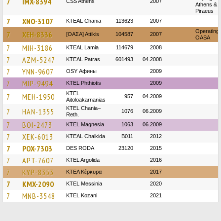
7
IMX-8394
CSS Athens
2007
Athens &
Piraeus
7
XNO-3107
KTEAL Chania
113623
2007
Operating 
7
XEH-8336
[ΟΑΣΑ] Αttikis
104587
2007
OASA
7
MIH-3186
KTEAL Lamia
114679
2008
7
AZM-5247
KTEAL Patras
601493
04.2008
7
YNN-9607
OSY Афины
2009
7
MIP-9494
ΚΤΕL Phthiotis
2009
KTEL
7
MEH-1950
957
04.2009
Aitoloakarnanias
KTEL Chania–
7
HAN-1355
1076
06.2009
Reth.
7
BOI-2473
ΚΤΕL Magnesia
1063
06.2009
7
XEK-6013
KTEAL Chalkida
B011
2012
7
POX-7303
DES RODA
23120
2015
7
APT-7607
KTEL Argolida
2016
7
KYP-8353
ΚΤΕΛ Κέρκυρα
2017
7
KMX-2090
KTEL Messinia
2020
7
MNB-3548
ΚΤΕL Kozani
2021