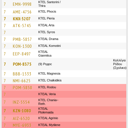
KTEL Santorini /
7
EMN-9998
Thira
7
AME-4756
ΚΤΕL Phocis
7
KNX-5207
KTEL Pieria
7
ATK-5745
KTEAL Arta
7
KTEL Syros
7
PMB-5857
KTEAL Drama
7
KON-1300
KTEAL Komotini
KTEAL
7
EEP-8497
Giannitsa
Κολλέγιο
7
POM-8375
(9) Родос
Ρόδου
(Σχολικο)
7
BBB-1533
ΚΤΕL Magnesia
7
NMI-6625
ΚΤΕL Chalkidikis
7
POM-5858
ΚΤΕL Rodou
7
KTEAL Veria
KTEL Chania–
7
INZ-5554
Reth.
KTEAL
7
KZN-1080
Ptolemaida
7
AIZ-6520
KTEAL Agrinio
7
MYE-6933
KTEAL Mytilene