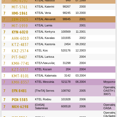
7
HMI-6292
KTEAL Naousa
649
07.1999
7
MIT-5761
KTEAL Katerini
98267
2000
7
HMI-1861
KTEAL Veria
98245
10.2000
7
EBM-2315
KTEAL Alexandr.
98645
2001
7
MIT-1959
KTEAL Lamia
2001
7
KYN-6020
KTEAL Kerkyra
100569
11.2001
7
AHN-6010
KTEAL Kavalas
101935
2002
7
KTZ-4837
KTEAL Kastoria
2454
09.2002
7
KXZ-2574
KTEL Kos
520176
12.2003
7
PIT-9407
KTEAL Larissa
2004
7
KMH-7741
ΚΤΕΛ Λακωνίας
31298
2004
7
KZT-5377
ΚΤΕL Kozani
204
2004
7
KMT-8101
KTEAL Kalamata
3142
03.2004
7
KMH-8357
KTEL Messinia
521178
06.2004
Μητροπου
Operating 
7
EPX-8481
[TheTA] Serres
108792
2005
OASTH (
3007)
7
POX-5585
ΚΤΕL Rodou
101928
2006
[OASA]
Operating 
7
NKH-6298
600518
2006
Salaminas
OASA
Operating 
CitySights