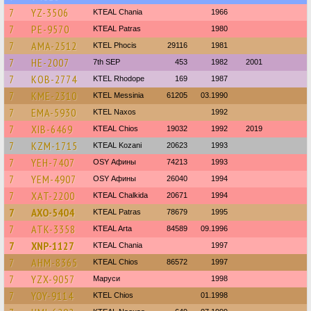
7
YZ-3506
KTEAL Chania
1966
7
PE-9570
KTEAL Patras
1980
7
AMA-2512
ΚΤΕL Phocis
29116
1981
7
HE-2007
7th SEP
453
1982
2001
7
KOB-2774
KTEL Rhodope
169
1987
7
KME-2310
KTEL Messinia
61205
03.1990
7
EMA-5930
KTEL Naxos
1992
7
XIB-6469
KTEAL Chios
19032
1992
2019
7
KZM-1715
KTEAL Kozani
20623
1993
7
YEH-7407
OSY Афины
74213
1993
7
YEM-4907
OSY Афины
26040
1994
7
XAT-2200
KTEAL Chalkida
20671
1994
7
AXO-5404
KTEAL Patras
78679
1995
7
ATK-3358
KTEAL Arta
84589
09.1996
7
XNP-1127
KTEAL Chania
1997
7
AHM-8365
KTEAL Chios
86572
1997
7
YZX-9057
Маруси
1998
7
YOY-9114
KTEL Chios
01.1998