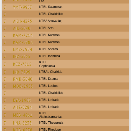
Las.
7
YMT-9987
KTEL Salaminas
7
ΚΤΕL Chalkidikis
7
AKH-4375
ΚΤΕΛ Λακωνίας
7
AIK-5640
KTEL Arta
7
KAM-7214
ΚΤΕL Karditsa
7
KAM-8880
ΚΤΕL Karditsa
7
EMZ-7954
KTEL Andros
7
INZ-3565
KTEL Ioannina
KTEL
7
KEZ-7515
Cephalonia
7
INX-7799
KTEAL Chalkida
7
PMK-3640
KTEL Drama
7
MOB-2983
KTEL Lesbos
7
ΚΤΕL Chalkidikis
7
EYA-1908
KTEL Lefkada
7
AHZ-6284
KTEL Lefkada
KTEL
7
MEB-4961
Aitoloakarnanias
7
HNA-6235
KTEL Thesprotia
7
KOB-6578
KTEL Rhodope