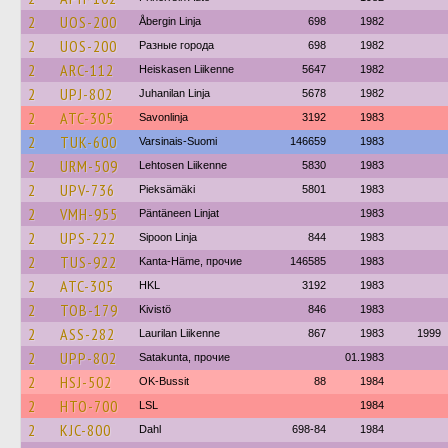
2
UOS-200
Åbergin Linja
698
1982
2
UOS-200
Разные города
698
1982
2
ARC-112
Heiskasen Liikenne
5647
1982
2
UPJ-802
Juhanilan Linja
5678
1982
2
ATC-305
Savonlinja
3192
1983
2
TUK-600
Varsinais-Suomi
146659
1983
2
URM-509
Lehtosen Liikenne
5830
1983
2
UPV-736
Pieksämäki
5801
1983
2
VMH-955
Päntäneen Linjat
1983
2
UPS-222
Sipoon Linja
844
1983
2
TUS-922
Kanta-Häme, прочие
146585
1983
2
ATC-305
HKL
3192
1983
2
TOB-179
Kivistö
846
1983
2
ASS-282
Laurilan Liikenne
867
1983
1999
2
UPP-802
Satakunta, прочие
01.1983
2
HSJ-502
OK-Bussit
88
1984
2
HTO-700
LSL
1984
2
KJC-800
Dahl
698-84
1984