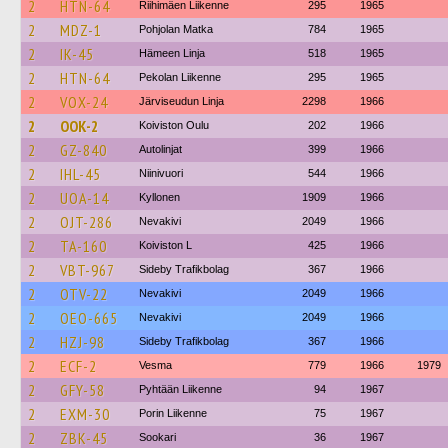
2
HTN-64
Riihimäen Liikenne
295
1965
2
MDZ-1
Pohjolan Matka
784
1965
2
IK-45
Hämeen Linja
518
1965
2
HTN-64
Pekolan Liikenne
295
1965
2
VOX-24
Järviseudun Linja
2298
1966
2
OOK-2
Koiviston Oulu
202
1966
2
GZ-840
Autolinjat
399
1966
2
IHL-45
Niinivuori
544
1966
2
UOA-14
Kyllonen
1909
1966
2
OJT-286
Nevakivi
2049
1966
2
TA-160
Koiviston L
425
1966
2
VBT-967
Sideby Trafikbolag
367
1966
2
OTV-22
Nevakivi
2049
1966
2
OEO-665
Nevakivi
2049
1966
2
HZJ-98
Sideby Trafikbolag
367
1966
2
ECF-2
Vesma
779
1966
1979
2
GFY-58
Pyhtään Liikenne
94
1967
2
EXM-30
Porin Liikenne
75
1967
2
ZBK-45
Sookari
36
1967