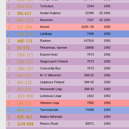
2
FBA-352
Turkubus
1044
1991
2
XIG-612
Arolan Kuljetus
22395
02.1991
2
MKC-525
Muurinen
7267
02.1991
2
LLF-294
Kivistö
1158 / 25
1992
2
CBB-568
Lähilinjat
7495
1992
2
HXF-723
Raahen
147910
1992
2
EII-576
Pirkanmaa, прочие
18866
1992
2
CBH-215
Espoon Auto
7573
1992
2
CBH-215
Stagecoach Finland
7573
1992
2
CBH-215
Concordia Bus
7573
1992
2
XFJ-225
M. V. Wikström
398-92
1992
2
XFJ-225
Linjebuss Finland
398-92
1992
2
XFJ-225
Westendin Linja
398-92
1992
2
ZHT-938
Lohinivan Linjat
1922
1992
2
LFR-527
Hämeen Linja
7582
1993
2
NBA-327
Tammelundin
74468
1993
2
ROF-462
Matka-Niinimäki
1993
2
GCM-888
Reissu Ruoti
30071
1993