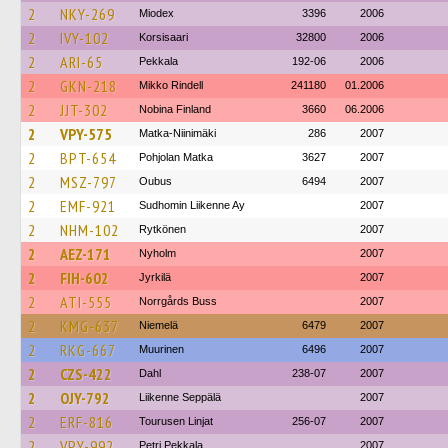
2
NKY-269
Miodex
3396
2006
2
IVY-102
Korsisaari
32800
2006
2
ARI-65
Pekkala
192-06
2006
2
GKN-218
Mikko Rindell
241180
01.2006
2
JJT-302
Nobina Finland
3660
06.2006
2
VPY-575
Matka-Niinimäki
286
2007
2
BPT-654
Pohjolan Matka
3627
2007
2
MSZ-797
Oubus
6494
2007
2
EMF-921
Sudhomin Liikenne Ay
2007
2
NHM-102
Rytkönen
2007
2
AEZ-171
Nyholm
2007
2
FIH-602
Jyrkilä
2007
2
ATI-555
Norrgårds Buss
2007
2
KMG-637
Niemelä
6479
2007
2
RKG-667
Muurinen
6496
2007
2
CZS-422
Dahl
238-07
2007
2
OJY-792
Liikenne Seppälä
2007
2
ERF-816
Tourusen Linjat
256-07
2007
2
VPY-992
Petri Pekkala
2007