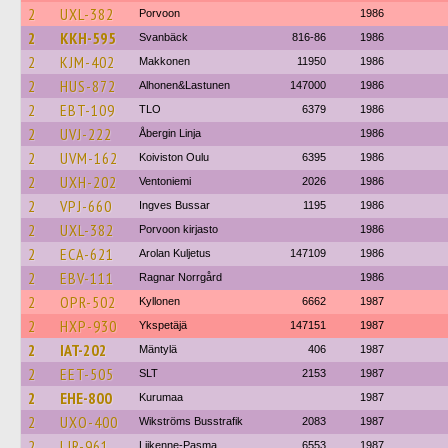
2
UXL-382
Porvoon
1986
2
KKH-595
Svanbäck
816-86
1986
2
KJM-402
Makkonen
11950
1986
2
HUS-872
Alhonen&Lastunen
147000
1986
2
EBT-109
TLO
6379
1986
2
UVJ-222
Åbergin Linja
1986
2
UVM-162
Koiviston Oulu
6395
1986
2
UXH-202
Ventoniemi
2026
1986
2
VPJ-660
Ingves Bussar
1195
1986
2
UXL-382
Porvoon kirjasto
1986
2
ECA-621
Arolan Kuljetus
147109
1986
2
EBV-111
Ragnar Norrgård
1986
2
OPR-502
Kyllonen
6662
1987
2
HXP-930
Ykspetäjä
147151
1987
2
IAT-202
Mäntylä
406
1987
2
EET-505
SLT
2153
1987
2
EHE-800
Kurumaa
1987
2
UXO-400
Wikströms Busstrafik
2083
1987
2
LJR-961
Liikenne-Pasma
6553
1987