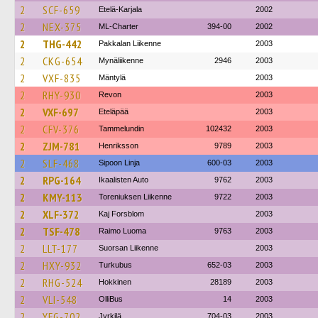
2
SCF-659
Etelä-Karjala
2002
2
NEX-375
ML-Charter
394-00
2002
2
THG-442
Pakkalan Liikenne
2003
2
CKG-654
Mynäliikenne
2946
2003
2
VXF-835
Mäntylä
2003
2
RHY-930
Revon
2003
2
VXF-697
Eteläpää
2003
2
CFV-376
Tammelundin
102432
2003
2
ZJM-781
Henriksson
9789
2003
2
SLF-468
Sipoon Linja
600-03
2003
2
RPG-164
Ikaalisten Auto
9762
2003
2
KMY-113
Toreniuksen Liikenne
9722
2003
2
XLF-372
Kaj Forsblom
2003
2
TSF-478
Raimo Luoma
9763
2003
2
LLT-177
Suorsan Liikenne
2003
2
HXY-932
Turkubus
652-03
2003
2
RHG-524
Hokkinen
28189
2003
2
VLI-548
OlliBus
14
2003
2
YFG-702
Jyrkilä
704-03
2003