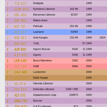
2
TIZ-625
Eteläpää
1999
2
GGM-959
Kylmäsen Liikenne
162-99
1999
2
VBI-430
Elorannan Liikenne
92197
1999
2
XIB-902
Matka-Autot
1999
2
AIP-50
Pekkala
254-99
1999
2
JCZ-157
Lauhamo
92993
1999
2
XIB-913
Antti Kangas
215-99
1999
2024
2
XIR-403
TuKL
07.1999
2
AZY-802
Ingves Bussar
9166
11.1999
2
AZY-802
Ingves
9166
11.1999
2
LYB-349
Bussi-Manninen
2392
2000
2
ZIZ-759
HelB
8496
2000
2
UGF-400
Lundström
2000
2
GEG-161
Etelä-Karjala
2000
2
VIL-874
Härmän Liikenne
2000
2
VLY-334
Kokkolan Liikenne
2340 / 099
2000
2
JCZ-252
Anjalankosken Linja
228873
2000
2
OXG-792
Bussari
2000
2
TEG-823
S & P Lehtonen
913
2000