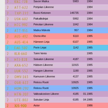
2
KKC-728
Savon Matka
5983
1984
2
ATT-622
Pohjolan Liikenne
1984
2
TXP-222
Bussi-Ketonen
146735
1984
2
USN-602
Paikallislinjat
5992
1984
2
HTC-992
Pekolan Liikenne
1042
1984
2
ATT-951
Matka Mäkelä
957
1984
2
AUS-492
Osmo Aho
6110
1985
2
AUS-414
Hämeen Linja
6107
1985
2
EAE-502
Porin Linjat
1142
1985
2
RLR-660
Toimi Vento
1985
2
HTJ-828
Soisalon Liikenne
4187
1985
2
AXA-652
Hätisen Liikenne
11915
1985
2
UUK-532
Hangon Liikenne
1190
1985
2
OMV-163
Kamusen Liikenne
4137
1985
2
OGB-622
Reissu Ruoti
10925
1985
2
HUM-292
Reissu Ruoti
10925
1985
2
HTN-202
Valkeakosken Liikenn
4185
01.1985
2
UTE-802
Sukulan Linja
6185
04.1985
2
XJS-900
Astor
1986