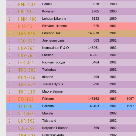
2
HMC-102
Paunu
9328
1980
2
HRJ-632
Kovanen
1705
1980
2
HMM-780
Lehdon Liikenne
5133
1980
2
RHT-555
Elimäen Liikenne
625
1981
2
TRA-936
Liikenne Joki
146270
1981
2
SCO-322
Joensuun Linja
583
1981
2
UNV-765
Komulainen P & O
146261
1981
2
UNV-765
Laitinen
146261
1981
2
LEK-481
Разные города
5464
1981
2
TRO-588
Turkubus
1981
2
KHN-216
Itkonen
499
1981
2
TRB-622
Turun Citybus
5296
1981
2
TRE-110
Matka-Salonen
1981
2
EJX-102
Förbom
146163
1981
1997
2
TPL-802
Förbom
146163
1981
1997
2
VLR-455
Mäkela
1982
2
UNR-592
Tidstrand
1982
2
VUC-662
Korpelan Liikenne
769
1982
2
APH-102
Friherrsin Auto
1982