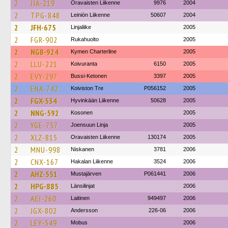
2
JJA-219
Oravaisten Liikenne
9976
2004
2
TPG-848
Leiniön Liikenne
50607
2004
2
JFH-675
Linjaliike
2005
2
FGR-902
Rukahuolto
2005
2
NGB-924
Kymen Charterline
2005
2
LLU-221
Koivuranta
6150
2005
2
EVY-297
Bussi-Ketonen
3397
2005
2
ENA-742
Koiviston Tre
P056152
2005
2
FGX-534
Hyvinkään Liikenne
50628
2005
2
NNG-592
Kosonen
2005
2
YGE-757
Joensuun Linja
2005
2
XLZ-815
Oravaisten Liikenne
130174
2005
2
MNU-998
Niskanen
3781
2006
2
CNX-167
Hakalan Liikenne
3524
2006
2
AHZ-551
Mustajärven
P061441
2006
2
HPG-885
Länsilinjat
2006
2
AEI-260
Laitinen
949497
2006
2
JGX-802
Andersson
226-06
2006
2
LEY-549
Mobus
2006