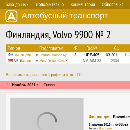
База данных
Дополнительно
Комментарии
Обновления
Автобусный транспорт
Финляндия, Volvo 9900 № 2
Регион
Предприятие
№
Гос.№
С...
2
UPF-405
03.2011
11.
Финляндия
Peuran Liikenne Ky
NM-MM 88
2004
Бавария
Merz Reisen GmbH
Все комментарии к фотографиям этого ТС
↑
Ноябрь 2021 г.
Списан
Финляндия
,
Rovaniem
6 апреля 2013 г., суббота
Автор:
Ikarusnik