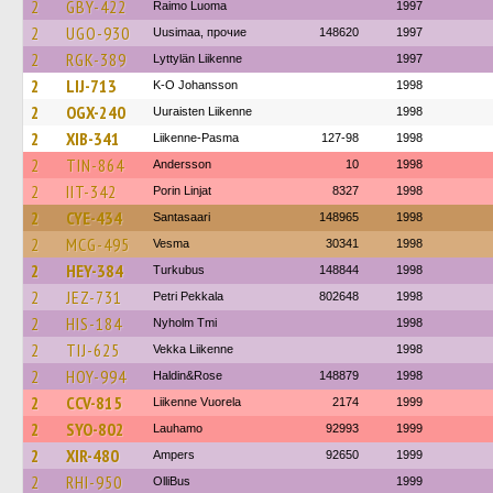
2
GBY-422
Raimo Luoma
1997
2
UGO-930
Uusimaa, прочие
148620
1997
2
RGK-389
Lyttylän Liikenne
1997
2
LIJ-713
K-O Johansson
1998
2
OGX-240
Uuraisten Liikenne
1998
2
XIB-341
Liikenne-Pasma
127-98
1998
2
TIN-864
Andersson
10
1998
2
IIT-342
Porin Linjat
8327
1998
2
CYE-434
Santasaari
148965
1998
2
MCG-495
Vesma
30341
1998
2
HEY-384
Turkubus
148844
1998
2
JEZ-731
Petri Pekkala
802648
1998
2
HIS-184
Nyholm Tmi
1998
2
TIJ-625
Vekka Liikenne
1998
2
HOY-994
Haldin&Rose
148879
1998
2
CCV-815
Liikenne Vuorela
2174
1999
2
SYO-802
Lauhamo
92993
1999
2
XIR-480
Ampers
92650
1999
2
RHI-950
OlliBus
1999