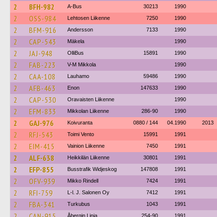
2
BFH-982
A-Bus
30213
1990
2
OSS-984
Lehtosen Liikenne
7250
1990
2
BFM-916
Andersson
7133
1990
2
CAP-543
Mäkela
1990
2
JAJ-948
OlliBus
15891
1990
2
FAB-223
V-M Mikkola
1990
2
CAA-108
Lauhamo
59486
1990
2
AFB-463
Enon
147633
1990
2
CAP-530
Oravaisten Liikenne
1990
2
EFM-833
Mikkolan Liikenne
286-90
1990
2
GAJ-976
Koivuranta
0880 / 144
04.1990
2013
2
RFJ-543
Toimi Vento
15991
1991
2
EIM-415
Vainion Liikenne
7450
1991
2
ALF-638
Heikkilän Liikenne
30801
1991
2
EFP-855
Busstrafik Widjeskog
147808
1991
2
OFV-939
Mikko Rindell
7424
1991
2
RFI-759
L-l. J. Salonen Oy
7412
1991
2
FBA-341
Turkubus
1043
1991
2
CAN-915
Åbergin Linja
254-90
1991