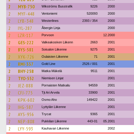
2
MYB-750
Wikströms Busstrafik
9226
2000
2
MYF-448
Ventoniemi
520093
2000
2
LYB-348
Westerlines
2393 / 354
2000
2
IYL-287
Åbergin Linja
2000
2
LZR-117
Porvoon
12.2000
2
GES-222
Valkeakosken Liikenn
2663
2001
2
BYS-581
Soisalon Liikenne
9275
2001
2
XYK-726
Oulaisten Liikenne
71
2001
2
RMI-337
Gold Line
2526 / 001
2001
2
BHY-258
Matka Mäkelä
9511
2001
2
TYO-552
Niemisen Linjat
2001
2
JEZ-888
Pornaisten Matkailu
94559
2001
2
CFJ-775
Tjt Ari Arvela
33900
2001
2
KPK-602
Osmo Aho
149422
2001
2
IHG-587
Lyttylän Liikenne
2001
2
AYS-956
Trycat
9365
2001
2
NEP-808
Pukkilan Liikenne
443-01
05.2001
2
LYY-593
Kauhavan Liikenne
2002