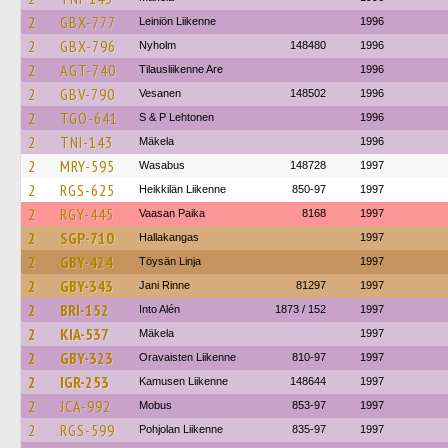
2
GBX-777
Leiniön Liikenne
1996
2
GBX-796
Nyholm
148480
1996
2
AGT-740
Tilausliikenne Are
1996
2
GBV-790
Vesanen
148502
1996
2
TGO-641
S & P Lehtonen
1996
2
TNI-143
Mäkela
1996
2
MRY-595
Wasabus
148728
1997
2
RGS-625
Heikkilän Liikenne
850-97
1997
2
RGY-445
Vaasan Paika
8168
1997
2
SGP-710
Hallakangas
1997
2
GBY-424
Töysän Linja
1997
2
GBY-343
Jani Rinne
81297
1997
2
BRI-152
Into Alén
1873 / 152
1997
2
KIA-537
Mäkela
1997
2
GBY-323
Oravaisten Liikenne
810-97
1997
2
IGR-253
Kamusen Liikenne
148644
1997
2
JCA-992
Mobus
853-97
1997
2
RGS-599
Pohjolan Liikenne
835-97
1997