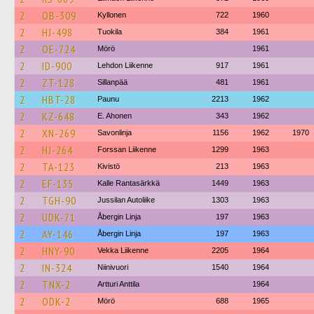
2
OB-309
Kyllonen
722
1960
2
HJ-498
Tuokila
384
1961
2
OE-724
Mörö
1961
2
ID-900
Lehdon Liikenne
917
1961
2
ZT-128
Sillanpää
481
1961
2
HBT-28
Paunu
2213
1962
2
KZ-648
E. Ahonen
343
1962
2
XN-269
Savonlinja
1156
1962
1970
2
HJ-264
Forssan Liikenne
1299
1963
2
TA-123
Kivistö
213
1963
2
EF-135
Kalle Rantasärkkä
1449
1963
2
TGH-90
Jussilan Autoliike
1303
1963
2
UDK-71
Åbergin Linja
197
1963
2
AY-146
Åbergin Linja
197
1963
2
HNY-90
Vekka Liikenne
2205
1964
2
IN-324
Niinivuori
1540
1964
2
TNX-2
Artturi Anttila
1964
2
ODK-2
Mörö
688
1965