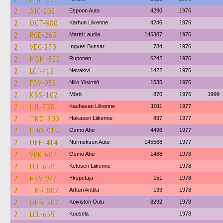
2
AJC-202
Espoon Auto
4290
1976
2
OCT-980
Karhun Liikenne
4246
1976
2
RCE-265
Martti Laurila
145387
1976
2
VEC-270
Ingves Bussar
784
1976
2
MBM-322
Ruponen
6242
1976
2
LCJ-412
Nevakivi
1422
1976
2
FBV-952
Niilo Ylisirniö
1535
1976
2
KBS-102
Mörö
870
1976
1999
2
UJL-738
Kauhavan Liikenne
1011
1977
2
TKO-800
Hakasen Liikenne
897
1977
2
UHO-915
Osmo Aho
4496
1977
2
OEE-414
Nurmeksen Auto
145568
1977
2
VRK-602
Osmo Aho
1488
1978
2
LCL-659
Ketosen Liikenne
1978
2
HKV-927
Ykspetäjä
151
1978
2
TMR-802
Artturi Anttila
133
1978
2
OHB-302
Koiviston Oulu
8292
1978
2
LCL-659
Kuusela
1978