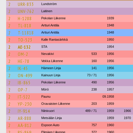
2
URR-833
Lundström
2
UNV-762
Laitinen
2
H-1288
Pekolan Liikenne
1939
2
TL-818
Artturi Anttila
1948
2
T-11818
Artturi Anttila
1948
2
TO-523
Kalle Rantasärkkä
1950
2
AE-132
STA
1954
2
OM-2
Nevakivi
533
1956
2
HE-78
Vekka Liikenne
160
1956
2
IK-45
Hämeen Linja
141
1956
2
ON-499
Kainuun Linja
73 / 71
1956
2
IB-865
Pekolan Liikenne
490
1956
2
OP-7
Mörö
238
1957
2
IT-522
Paunu
09.1958
2
YP-230
Oravaisten Liikenne
203
1959
2
IY-914
Niinivuori
489 / 71
1959
1966
2
AR-888
Metsälän Linja
1959
1970
2
AÄ-812
Espoon Auto
757
1960
2
RS-869
Elimäen Liikenne
372
1960