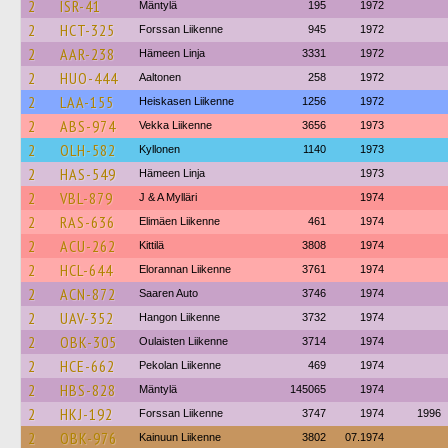
2
ISR-41
Mäntylä
195
1972
2
HCT-325
Forssan Liikenne
945
1972
2
AAR-238
Hämeen Linja
3331
1972
2
HUO-444
Aaltonen
258
1972
2
LAA-155
Heiskasen Liikenne
1256
1972
2
ABS-974
Vekka Liikenne
3656
1973
2
OLH-582
Kyllonen
1140
1973
2
HAS-549
Hämeen Linja
1973
2
VBL-879
J & A Mylläri
1974
2
RAS-636
Elimäen Liikenne
461
1974
2
ACU-262
Kittilä
3808
1974
2
HCL-644
Elorannan Liikenne
3761
1974
2
ACN-872
Saaren Auto
3746
1974
2
UAV-352
Hangon Liikenne
3732
1974
2
OBK-305
Oulaisten Liikenne
3714
1974
2
HCE-662
Pekolan Liikenne
469
1974
2
HBS-828
Mäntylä
145065
1974
2
HKJ-192
Forssan Liikenne
3747
1974
1996
2
OBK-976
Kainuun Liikenne
3802
07.1974