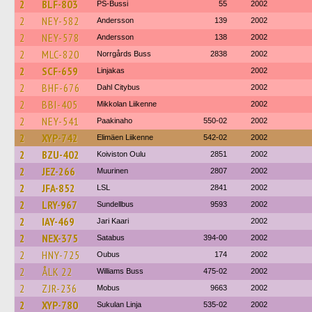
2
BLF-803
PS-Bussi
55
2002
2
NEY-582
Andersson
139
2002
2
NEY-578
Andersson
138
2002
2
MLC-820
Norrgårds Buss
2838
2002
2
SCF-659
Linjakas
2002
2
BHF-676
Dahl Citybus
2002
2
BBI-405
Mikkolan Liikenne
2002
2
NEY-541
Paakinaho
550-02
2002
2
XYP-742
Elimäen Liikenne
542-02
2002
2
BZU-402
Koiviston Oulu
2851
2002
2
JEZ-266
Muurinen
2807
2002
2
JFA-852
LSL
2841
2002
2
LRY-967
Sundellbus
9593
2002
2
IAY-469
Jari Kaari
2002
2
NEX-375
Satabus
394-00
2002
2
HNY-725
Oubus
174
2002
2
ÅLK 22
Williams Buss
475-02
2002
2
ZJR-236
Mobus
9663
2002
2
XYP-780
Sukulan Linja
535-02
2002