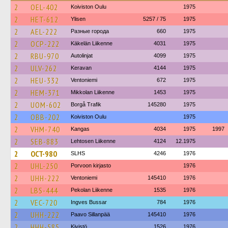
2
OEL-402
Koiviston Oulu
1975
2
HET-612
Ylisen
5257 / 75
1975
2
AEL-222
Разные города
660
1975
2
OCP-222
Käkelän Liikenne
4031
1975
2
RBU-970
Autolinjat
4099
1975
2
ULV-262
Keravan
4144
1975
2
HEU-332
Ventoniemi
672
1975
2
HEM-371
Mikkolan Liikenne
1453
1975
2
UOM-602
Borgå Trafik
145280
1975
2
OBB-202
Koiviston Oulu
1975
2
VHM-740
Kangas
4034
1975
1997
2
SEB-883
Lehtosen Liikenne
4124
12.1975
2
OCT-980
SLHS
4246
1976
2
UHL-250
Porvoon kirjasto
1976
2
UHH-222
Ventoniemi
145410
1976
2
LBS-444
Pekolan Liikenne
1535
1976
2
VEC-720
Ingves Bussar
784
1976
2
UHH-222
Paavo Sillanpää
145410
1976
2
HHH-585
Kivistö
1526
1976