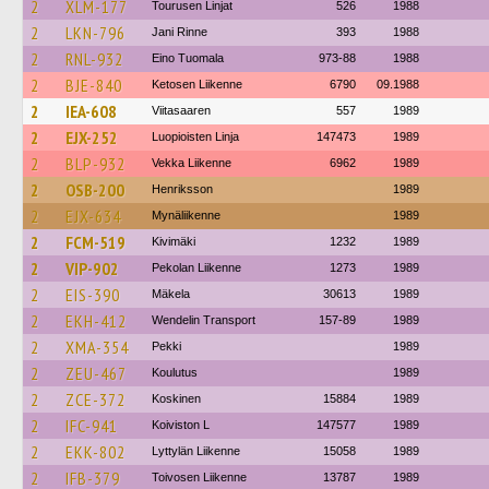
2
XLM-177
Tourusen Linjat
526
1988
2
LKN-796
Jani Rinne
393
1988
2
RNL-932
Eino Tuomala
973-88
1988
2
BJE-840
Ketosen Liikenne
6790
09.1988
2
IEA-608
Viitasaaren
557
1989
2
EJX-252
Luopioisten Linja
147473
1989
2
BLP-932
Vekka Liikenne
6962
1989
2
OSB-200
Henriksson
1989
2
EJX-634
Mynäliikenne
1989
2
FCM-519
Kivimäki
1232
1989
2
VIP-902
Pekolan Liikenne
1273
1989
2
EIS-390
Mäkela
30613
1989
2
EKH-412
Wendelin Transport
157-89
1989
2
XMA-354
Pekki
1989
2
ZEU-467
Koulutus
1989
2
ZCE-372
Koskinen
15884
1989
2
IFC-941
Koiviston L
147577
1989
2
EKK-802
Lyttylän Liikenne
15058
1989
2
IFB-379
Toivosen Liikenne
13787
1989