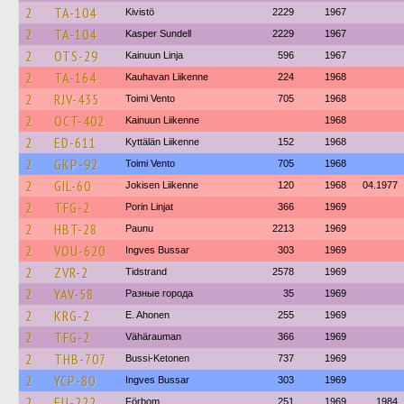
2
TA-104
Kivistö
2229
1967
2
TA-104
Kasper Sundell
2229
1967
2
OTS-29
Kainuun Linja
596
1967
2
TA-164
Kauhavan Liikenne
224
1968
2
RJV-435
Toimi Vento
705
1968
2
OCT-402
Kainuun Liikenne
1968
2
ED-611
Kyttälän Liikenne
152
1968
2
GKP-92
Toimi Vento
705
1968
2
GIL-60
Jokisen Liikenne
120
1968
04.1977
2
TFG-2
Porin Linjat
366
1969
2
HBT-28
Paunu
2213
1969
2
VOU-620
Ingves Bussar
303
1969
2
ZVR-2
Tidstrand
2578
1969
2
YAV-58
Разные города
35
1969
2
KRG-2
E. Ahonen
255
1969
2
TFG-2
Vähärauman
366
1969
2
THB-707
Bussi-Ketonen
737
1969
2
YCP-80
Ingves Bussar
303
1969
2
EU-222
Förbom
251
1969
1984