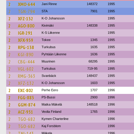
2
XMO-644
Jani Rinne
148372
1995
2
TGN-794
STA
7901
1995
2
XFZ-132
K-O Johansson
1995
2
AGO-800
Kivimäki
148338
1995
2
IGR-291
K-S Liikenne
1995
2
XFX-959
Tokee
1345
1995
2
RPG-138
Turkubus
1635
1995
2
KGI-890
Pyhtään Liikenne
1636
1995
2
CBG-444
Muurinen
68295
1995
2
VGL-602
Turkubus
719-95
1995
2
RMG-363
Svanbäck
148437
1995
2
XFZ-132
K-O Johansson
1603
1995
2
EXC-802
Perhe Eero
1707
1996
2
FGG-883
PS-Bussi
2900
1996
2
GGM-874
Matka Mäkelä
148518
1996
2
ACZ-951
Veolia Finland
1765
1996
2
TGO-682
Kymen Charterline
1996
2
TGO-682
Kaj Forsblom
1996
2
TNI-143
Mäkela
1996