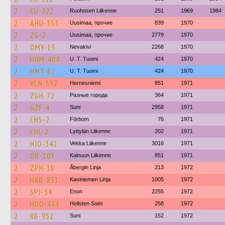
2
EU-222
Ruohosen Liikenne
251
1969
1984
2
AHU-353
Uusimaa, прочие
839
1970
2
ZG-2
Uusimaa, прочие
2779
1970
2
OMY-13
Nevakivi
2268
1970
2
HNM-404
U. T. Tuomi
424
1970
2
HMT-82
U. T. Tuomi
424
1970
2
VEN-552
Hernesniemi
851
1971
2
ZGH-72
Разные города
364
1971
2
GZF-4
Suni
2958
1971
2
EHS-2
Förbom
76
1971
2
EHL-2
Lyttylän Liikenne
202
1971
2
HJO-342
Vekka Liikenne
3016
1971
2
OB-103
Kainuun Liikenne
851
1971
2
ZPH-10
Åbergin Linja
213
1972
2
HAB-851
Kasiniemen Linja
1005
1972
2
SPJ-34
Enon
2255
1972
2
HUO-444
Hellsten Soini
258
1972
2
RB-952
Suni
152
1972