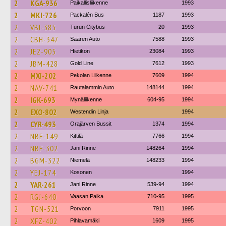
2
KGA-936
Paikallisliikenne
1993
2
MKI-726
Packalén Bus
1187
1993
2
VBI-385
Turun Citybus
20
1993
2
CBH-347
Saaren Auto
7588
1993
2
JEZ-905
Hietikon
23084
1993
2
JBM-428
Gold Line
7612
1993
2
MXI-202
Pekolan Liikenne
7609
1994
2
NAV-741
Rautalammin Auto
148144
1994
2
IGK-693
Mynäliikenne
604-95
1994
2
EXO-802
Westendin Linja
1994
2
CYR-493
Orajärven Bussit
1374
1994
2
NBF-149
Kittilä
7766
1994
2
NBF-302
Jani Rinne
148264
1994
2
BGM-322
Niemelä
148233
1994
2
YEJ-174
Kosonen
1994
2
YAR-261
Jani Rinne
539-94
1994
2
RGJ-640
Vaasan Paika
710-95
1995
2
TGN-521
Porvoon
7911
1995
2
XFZ-402
Pihlavamäki
1609
1995