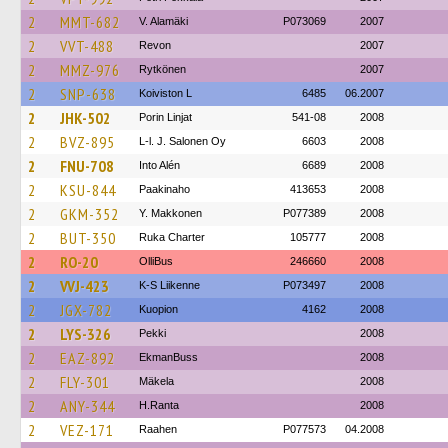
2
MMT-682
V. Alamäki
P073069
2007
2
VVT-488
Revon
2007
2
MMZ-976
Rytkönen
2007
2
SNP-638
Koiviston L
6485
06.2007
2
JHK-502
Porin Linjat
541-08
2008
2
BVZ-895
L-l. J. Salonen Oy
6603
2008
2
FNU-708
Into Alén
6689
2008
2
KSU-844
Paakinaho
413653
2008
2
GKM-352
Y. Makkonen
P077389
2008
2
BUT-350
Ruka Charter
105777
2008
2
RO-20
OlliBus
246660
2008
2
VVJ-423
K-S Liikenne
P073497
2008
2
JGX-782
Kuopion
4162
2008
2
LYS-326
Pekki
2008
2
EAZ-892
EkmanBuss
2008
2
FLY-301
Mäkela
2008
2
ANY-344
H.Ranta
2008
2
VEZ-171
Raahen
P077573
04.2008