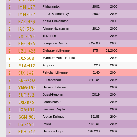
2
IMM-127
Pihlavamäki
2902
2003
2
IMM-127
L-l. J. Salonen Oy
2902
2003
2
EZZ-429
Keski-Pohjanmaa
2003
2
IAG-356
Alhonen&Lastunen
2913
2003
2
VXF-692
Toivonen
2003
2
NFG-465
Lampinen Buses
624-03
2003
2
UZU-423
Oulaisten Liikenne
9754
01.2003
2
EXZ-308
Mannerkiven Liikenne
2004
2
MLA-412
Ampers
228
2004
2
CJX-142
Pekolan Liikenne
3140
2004
2
KBF-710
E. Rantanen
847-04
2004
2
VMG-154
Härmän Liikenne
2004
2
BUF-512
Bussi-Ketonen
C019
2004
2
EXE-875
Lamminmäki
2004
2
LOG-132
Liikenne Rajala
2004
2
GGM-981
Arolan Kuljetus
31183
2004
2
FGJ-594
Pekki
448101
2004
2
BPH-716
Hämeen Linja
P040233
2004