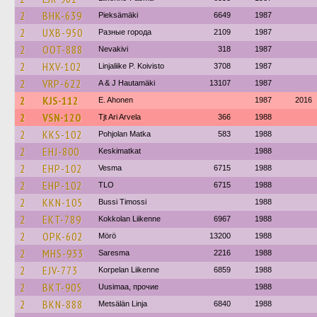
2
BHK-639
Pieksämäki
6649
1987
2
UXB-950
Разные города
2109
1987
2
OOT-888
Nevakivi
318
1987
2
HXV-102
Linjaliike P. Koivisto
3708
1987
2
VRP-622
A & J Hautamäki
13107
1987
2
KJS-112
E. Ahonen
1987
2016
2
VSN-120
Tjt Ari Arvela
366
1988
2
KKS-102
Pohjolan Matka
583
1988
2
EHJ-800
Keskimatkat
1988
2
EHP-102
Vesma
6715
1988
2
EHP-102
TLO
6715
1988
2
KKN-105
Bussi Timossi
1988
2
EKT-789
Kokkolan Liikenne
6967
1988
2
OPK-602
Mörö
13200
1988
2
MHS-933
Saresma
2216
1988
2
EJV-773
Korpelan Liikenne
6859
1988
2
BKT-905
Uusimaa, прочие
1988
2
BKN-888
Metsälän Linja
6840
1988