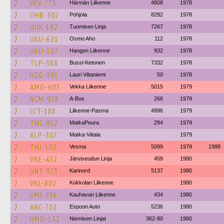
2
VEV-775
Härmän Liikenne
4808
1978
2
OHB-302
Pohjola
8292
1978
2
UUK-192
Tuomisen Linja
7267
1978
2
UKU-621
Osmo Aho
112
1978
2
UKU-107
Hangon Liikenne
932
1978
2
TLP-388
Bussi-Ketonen
7332
1978
2
HZG-391
Lauri Viitaniemi
50
1978
2
AMO-603
Vekka Liikenne
5015
1979
2
NCM-928
A-Bus
266
1979
2
LCT-188
Liikenne-Pasma
4996
1979
2
TNC-952
MatkaPeura
294
1979
2
ALP-307
Matka-Viitala
1979
2
TNJ-102
Vesma
5099
1979
1988
2
VKE-432
Järviseudun Linja
459
1980
2
UNT-923
Karinord
5137
1980
2
VKL-802
Kokkolan Liikenne
1980
2
UMJ-536
Kauhavan Liikenne
434
1980
2
ARC-702
Espoon Auto
5236
1980
2
HMO-132
Niemisen Linjat
362-80
1980