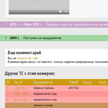
299
↑
2011 г. — Март 2011 г.
Передан в другое предприятие или на за
↑
2004 г.
Поступил на предприятие
Ваш комментарий
Вы не
вошли на сайт
.
Комментарии могут оставлять только зарегистрированные пользов
Другие ТС с этим номером:
№
Гос.№
Предприятие
Зав.№
Постр.
Утил.
2
LCX-782
Veljekset Salmela
1871752
2
MFB-508
Anjalankosken Linja
2
RAT-701
Anjalankosken Linja
2
RHM-502
Liikenne Vuorela