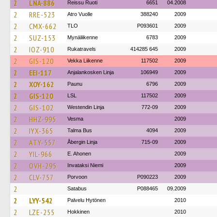
2
LNA-886
Reissu Ruoti
6651
04.2008
2
RRE-523
Atro Vuolle
388240
2009
2
CMX-662
TLO
P093601
2009
2
SUZ-153
Mynäliikenne
6783
2009
2
IOZ-910
Rukatravels
414285 645
2009
2
GIS-120
Vekka Liikenne
117502
2009
2
EEI-117
Anjalankosken Linja
106949
2009
2
XOY-162
Paunu
6796
2009
2
GIS-120
LSL
117502
2009
2
GIS-102
Westendin Linja
772-09
2009
2
HHZ-995
Vesma
2009
2
IYX-365
Talma Bus
4094
2009
2
ATY-557
Åbergin Linja
715-09
2009
2
YIL-966
E. Ahonen
2009
2
OVH-295
Invataksi Niemi
2009
2
CLV-757
Porvoon
P090223
2009
2
Satabus
P088465
09.2009
2
LYY-542
Palvelu Hytönen
2010
2
LZE-255
Hokkinen
2010