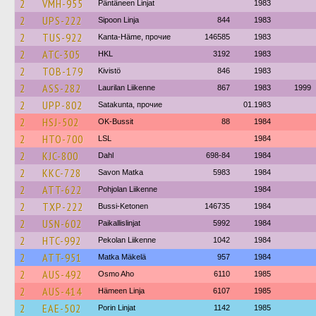
2
VMH-955
Päntäneen Linjat
1983
2
UPS-222
Sipoon Linja
844
1983
2
TUS-922
Kanta-Häme, прочие
146585
1983
2
ATC-305
HKL
3192
1983
2
TOB-179
Kivistö
846
1983
2
ASS-282
Laurilan Liikenne
867
1983
1999
2
UPP-802
Satakunta, прочие
01.1983
2
HSJ-502
OK-Bussit
88
1984
2
HTO-700
LSL
1984
2
KJC-800
Dahl
698-84
1984
2
KKC-728
Savon Matka
5983
1984
2
ATT-622
Pohjolan Liikenne
1984
2
TXP-222
Bussi-Ketonen
146735
1984
2
USN-602
Paikallislinjat
5992
1984
2
HTC-992
Pekolan Liikenne
1042
1984
2
ATT-951
Matka Mäkelä
957
1984
2
AUS-492
Osmo Aho
6110
1985
2
AUS-414
Hämeen Linja
6107
1985
2
EAE-502
Porin Linjat
1142
1985