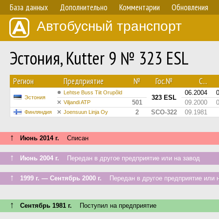
База данных
Дополнительно
Комментарии
Обновления
Автобусный транспорт
Эстония, Kutter 9 № 323 ESL
Регион
Предприятие
№
Гос.№
С...
06.2004
Lehtse Buss Tiit Orupõld
323 ESL
Эстония
501
09.2000
Viljandi ATP
2
SCO-322
09.1981
Финляндия
Joensuun Linja Oy
↑
Июнь 2014 г.
Списан
↑
Июнь 2004 г.
Передан в другое предприятие или на завод
↑
1999 г. — Сентябрь 2000 г.
Передан в другое предприятие или н
↑
Сентябрь 1981 г.
Поступил на предприятие