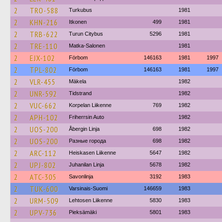
2
TRO-588
Turkubus
1981
2
KHN-216
Itkonen
499
1981
2
TRB-622
Turun Citybus
5296
1981
2
TRE-110
Matka-Salonen
1981
2
EJX-102
Förbom
146163
1981
1997
2
TPL-802
Förbom
146163
1981
1997
2
VLR-455
Mäkela
1982
2
UNR-592
Tidstrand
1982
2
VUC-662
Korpelan Liikenne
769
1982
2
APH-102
Friherrsin Auto
1982
2
UOS-200
Åbergin Linja
698
1982
2
UOS-200
Разные города
698
1982
2
ARC-112
Heiskasen Liikenne
5647
1982
2
UPJ-802
Juhanilan Linja
5678
1982
2
ATC-305
Savonlinja
3192
1983
2
TUK-600
Varsinais-Suomi
146659
1983
2
URM-509
Lehtosen Liikenne
5830
1983
2
UPV-736
Pieksämäki
5801
1983