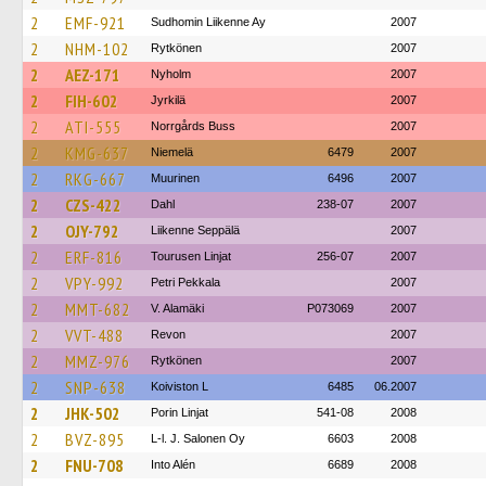
2
EMF-921
Sudhomin Liikenne Ay
2007
2
NHM-102
Rytkönen
2007
2
AEZ-171
Nyholm
2007
2
FIH-602
Jyrkilä
2007
2
ATI-555
Norrgårds Buss
2007
2
KMG-637
Niemelä
6479
2007
2
RKG-667
Muurinen
6496
2007
2
CZS-422
Dahl
238-07
2007
2
OJY-792
Liikenne Seppälä
2007
2
ERF-816
Tourusen Linjat
256-07
2007
2
VPY-992
Petri Pekkala
2007
2
MMT-682
V. Alamäki
P073069
2007
2
VVT-488
Revon
2007
2
MMZ-976
Rytkönen
2007
2
SNP-638
Koiviston L
6485
06.2007
2
JHK-502
Porin Linjat
541-08
2008
2
BVZ-895
L-l. J. Salonen Oy
6603
2008
2
FNU-708
Into Alén
6689
2008