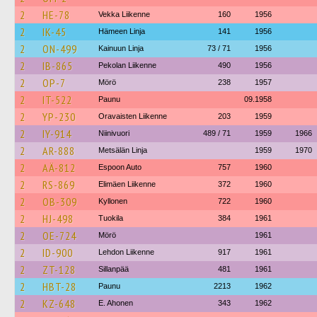
2
HE-78
Vekka Liikenne
160
1956
2
IK-45
Hämeen Linja
141
1956
2
ON-499
Kainuun Linja
73 / 71
1956
2
IB-865
Pekolan Liikenne
490
1956
2
OP-7
Mörö
238
1957
2
IT-522
Paunu
09.1958
2
YP-230
Oravaisten Liikenne
203
1959
2
IY-914
Niinivuori
489 / 71
1959
1966
2
AR-888
Metsälän Linja
1959
1970
2
AÄ-812
Espoon Auto
757
1960
2
RS-869
Elimäen Liikenne
372
1960
2
OB-309
Kyllonen
722
1960
2
HJ-498
Tuokila
384
1961
2
OE-724
Mörö
1961
2
ID-900
Lehdon Liikenne
917
1961
2
ZT-128
Sillanpää
481
1961
2
HBT-28
Paunu
2213
1962
2
KZ-648
E. Ahonen
343
1962