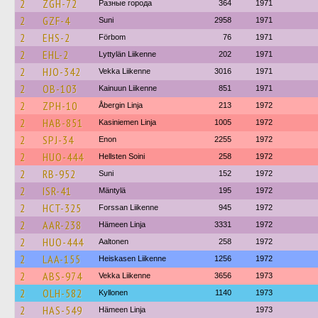
2
ZGH-72
Разные города
364
1971
2
GZF-4
Suni
2958
1971
2
EHS-2
Förbom
76
1971
2
EHL-2
Lyttylän Liikenne
202
1971
2
HJO-342
Vekka Liikenne
3016
1971
2
OB-103
Kainuun Liikenne
851
1971
2
ZPH-10
Åbergin Linja
213
1972
2
HAB-851
Kasiniemen Linja
1005
1972
2
SPJ-34
Enon
2255
1972
2
HUO-444
Hellsten Soini
258
1972
2
RB-952
Suni
152
1972
2
ISR-41
Mäntylä
195
1972
2
HCT-325
Forssan Liikenne
945
1972
2
AAR-238
Hämeen Linja
3331
1972
2
HUO-444
Aaltonen
258
1972
2
LAA-155
Heiskasen Liikenne
1256
1972
2
ABS-974
Vekka Liikenne
3656
1973
2
OLH-582
Kyllonen
1140
1973
2
HAS-549
Hämeen Linja
1973