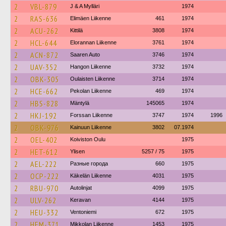
2
VBL-879
J & A Mylläri
1974
2
RAS-636
Elimäen Liikenne
461
1974
2
ACU-262
Kittilä
3808
1974
2
HCL-644
Elorannan Liikenne
3761
1974
2
ACN-872
Saaren Auto
3746
1974
2
UAV-352
Hangon Liikenne
3732
1974
2
OBK-305
Oulaisten Liikenne
3714
1974
2
HCE-662
Pekolan Liikenne
469
1974
2
HBS-828
Mäntylä
145065
1974
2
HKJ-192
Forssan Liikenne
3747
1974
1996
2
OBK-976
Kainuun Liikenne
3802
07.1974
2
OEL-402
Koiviston Oulu
1975
2
HET-612
Ylisen
5257 / 75
1975
2
AEL-222
Разные города
660
1975
2
OCP-222
Käkelän Liikenne
4031
1975
2
RBU-970
Autolinjat
4099
1975
2
ULV-262
Keravan
4144
1975
2
HEU-332
Ventoniemi
672
1975
2
HEM-371
Mikkolan Liikenne
1453
1975