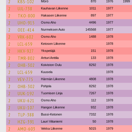
2
KBS-102
Mörö
870
1976
1999
2
UJL-738
Kauhavan Liikenne
1011
1977
2
TKO-800
Hakasen Liikenne
897
1977
2
UHO-915
Osmo Aho
4496
1977
2
OEE-414
Nurmeksen Auto
145568
1977
2
VRK-602
Osmo Aho
1488
1978
2
LCL-659
Ketosen Liikenne
1978
2
HKV-927
Ykspetäjä
151
1978
2
TMR-802
Artturi Anttila
133
1978
2
OHB-302
Koiviston Oulu
8292
1978
2
LCL-659
Kuusela
1978
2
VEV-775
Härmän Liikenne
4808
1978
2
OHB-302
Pohjola
8292
1978
2
UUK-192
Tuomisen Linja
7267
1978
2
UKU-621
Osmo Aho
112
1978
2
UKU-107
Hangon Liikenne
932
1978
2
TLP-388
Bussi-Ketonen
7332
1978
2
HZG-391
Lauri Viitaniemi
50
1978
2
AMO-603
Vekka Liikenne
5015
1979