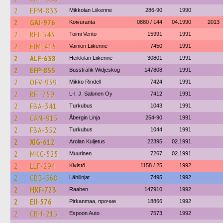
2
EFM-833
Mikkolan Liikenne
286-90
1990
2
GAJ-976
Koivuranta
0880 / 144
04.1990
2013
2
RFJ-543
Toimi Vento
15991
1991
2
EIM-415
Vainion Liikenne
7450
1991
2
ALF-638
Heikkilän Liikenne
30801
1991
2
EFP-855
Busstrafik Widjeskog
147808
1991
2
OFV-939
Mikko Rindell
7424
1991
2
RFI-759
L-l. J. Salonen Oy
7412
1991
2
FBA-341
Turkubus
1043
1991
2
CAN-915
Åbergin Linja
254-90
1991
2
FBA-352
Turkubus
1044
1991
2
XIG-612
Arolan Kuljetus
22395
02.1991
2
MKC-525
Muurinen
7267
02.1991
2
LLF-294
Kivistö
1158 / 25
1992
2
CBB-568
Lähilinjat
7495
1992
2
HXF-723
Raahen
147910
1992
2
EII-576
Pirkanmaa, прочие
18866
1992
2
CBH-215
Espoon Auto
7573
1992