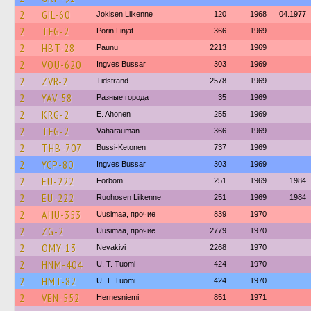
2
GIL-60
Jokisen Liikenne
120
1968
04.1977
2
TFG-2
Porin Linjat
366
1969
2
HBT-28
Paunu
2213
1969
2
VOU-620
Ingves Bussar
303
1969
2
ZVR-2
Tidstrand
2578
1969
2
YAV-58
Разные города
35
1969
2
KRG-2
E. Ahonen
255
1969
2
TFG-2
Vähärauman
366
1969
2
THB-707
Bussi-Ketonen
737
1969
2
YCP-80
Ingves Bussar
303
1969
2
EU-222
Förbom
251
1969
1984
2
EU-222
Ruohosen Liikenne
251
1969
1984
2
AHU-353
Uusimaa, прочие
839
1970
2
ZG-2
Uusimaa, прочие
2779
1970
2
OMY-13
Nevakivi
2268
1970
2
HNM-404
U. T. Tuomi
424
1970
2
HMT-82
U. T. Tuomi
424
1970
2
VEN-552
Hernesniemi
851
1971