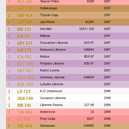
2
RGY-445
Vaasan Paika
8168
1997
2
SGP-710
Hallakangas
1997
2
GBY-424
Töysän Linja
1997
2
GBY-343
Jani Rinne
81297
1997
2
BRI-152
Into Alén
1873 / 152
1997
2
KIA-537
Mäkela
1997
2
GBY-323
Oravaisten Liikenne
810-97
1997
2
IGR-253
Kamusen Liikenne
148644
1997
2
JCA-992
Mobus
853-97
1997
2
RGS-599
Pohjolan Liikenne
835-97
1997
2
GBY-422
Raimo Luoma
1997
2
UGO-930
Uusimaa, прочие
148620
1997
2
RGK-389
Lyttylän Liikenne
1997
2
LIJ-713
K-O Johansson
1998
2
OGX-240
Uuraisten Liikenne
1998
2
XIB-341
Liikenne-Pasma
127-98
1998
2
TIN-864
Andersson
10
1998
2
IIT-342
Porin Linjat
8327
1998
2
CYE-434
Santasaari
148965
1998