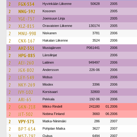
2
FGX-534
Hyvinkään Liikenne
50628
2005
2
NNG-592
Kosonen
2005
2
YGE-757
Joensuun Linja
2005
2
XLZ-815
Oravaisten Liikenne
130174
2005
2
MNU-998
Niskanen
3781
2006
2
CNX-167
Hakalan Liikenne
3524
2006
2
AHZ-551
Mustajärven
P061441
2006
2
HPG-885
Länsilinjat
2006
2
AEI-260
Laitinen
949497
2006
2
JGX-802
Andersson
226-06
2006
2
LEY-549
Mobus
2006
2
NKY-269
Miodex
3396
2006
2
IVY-102
Korsisaari
32800
2006
2
ARI-65
Pekkala
192-06
2006
2
GKN-218
Mikko Rindell
241180
01.2006
2
JJT-302
Nobina Finland
3660
06.2006
2
VPY-575
Matka-Niinimäki
286
2007
2
BPT-654
Pohjolan Matka
3627
2007
2
MSZ-797
Oubus
6494
2007