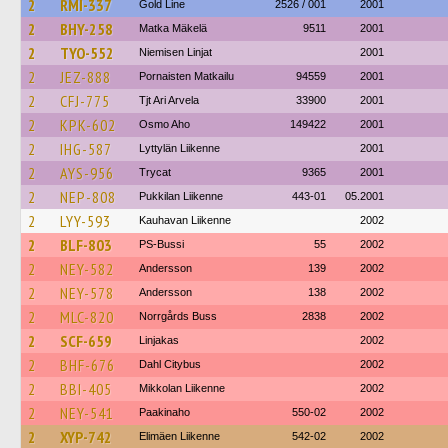
2
RMI-337
Gold Line
2526 / 001
2001
2
BHY-258
Matka Mäkelä
9511
2001
2
TYO-552
Niemisen Linjat
2001
2
JEZ-888
Pornaisten Matkailu
94559
2001
2
CFJ-775
Tjt Ari Arvela
33900
2001
2
KPK-602
Osmo Aho
149422
2001
2
IHG-587
Lyttylän Liikenne
2001
2
AYS-956
Trycat
9365
2001
2
NEP-808
Pukkilan Liikenne
443-01
05.2001
2
LYY-593
Kauhavan Liikenne
2002
2
BLF-803
PS-Bussi
55
2002
2
NEY-582
Andersson
139
2002
2
NEY-578
Andersson
138
2002
2
MLC-820
Norrgårds Buss
2838
2002
2
SCF-659
Linjakas
2002
2
BHF-676
Dahl Citybus
2002
2
BBI-405
Mikkolan Liikenne
2002
2
NEY-541
Paakinaho
550-02
2002
2
XYP-742
Elimäen Liikenne
542-02
2002