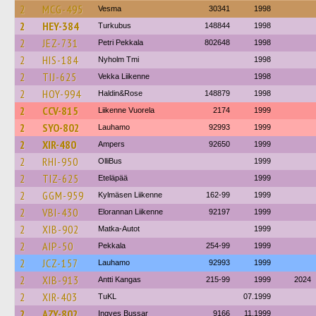
2
MCG-495
Vesma
30341
1998
2
HEY-384
Turkubus
148844
1998
2
JEZ-731
Petri Pekkala
802648
1998
2
HIS-184
Nyholm Tmi
1998
2
TIJ-625
Vekka Liikenne
1998
2
HOY-994
Haldin&Rose
148879
1998
2
CCV-815
Liikenne Vuorela
2174
1999
2
SYO-802
Lauhamo
92993
1999
2
XIR-480
Ampers
92650
1999
2
RHI-950
OlliBus
1999
2
TIZ-625
Eteläpää
1999
2
GGM-959
Kylmäsen Liikenne
162-99
1999
2
VBI-430
Elorannan Liikenne
92197
1999
2
XIB-902
Matka-Autot
1999
2
AIP-50
Pekkala
254-99
1999
2
JCZ-157
Lauhamo
92993
1999
2
XIB-913
Antti Kangas
215-99
1999
2024
2
XIR-403
TuKL
07.1999
2
AZY-802
Ingves Bussar
9166
11.1999