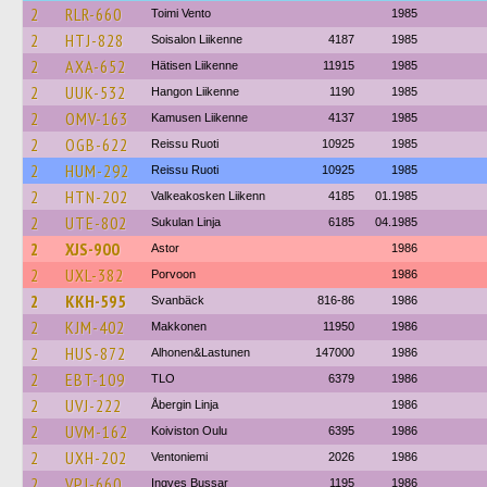
2
RLR-660
Toimi Vento
1985
2
HTJ-828
Soisalon Liikenne
4187
1985
2
AXA-652
Hätisen Liikenne
11915
1985
2
UUK-532
Hangon Liikenne
1190
1985
2
OMV-163
Kamusen Liikenne
4137
1985
2
OGB-622
Reissu Ruoti
10925
1985
2
HUM-292
Reissu Ruoti
10925
1985
2
HTN-202
Valkeakosken Liikenn
4185
01.1985
2
UTE-802
Sukulan Linja
6185
04.1985
2
XJS-900
Astor
1986
2
UXL-382
Porvoon
1986
2
KKH-595
Svanbäck
816-86
1986
2
KJM-402
Makkonen
11950
1986
2
HUS-872
Alhonen&Lastunen
147000
1986
2
EBT-109
TLO
6379
1986
2
UVJ-222
Åbergin Linja
1986
2
UVM-162
Koiviston Oulu
6395
1986
2
UXH-202
Ventoniemi
2026
1986
2
VPJ-660
Ingves Bussar
1195
1986