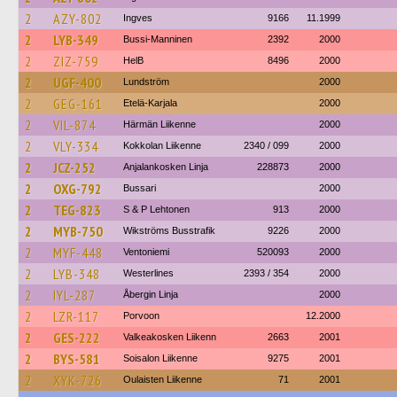
2
AZY-802
Ingves
9166
11.1999
2
LYB-349
Bussi-Manninen
2392
2000
2
ZIZ-759
HelB
8496
2000
2
UGF-400
Lundström
2000
2
GEG-161
Etelä-Karjala
2000
2
VIL-874
Härmän Liikenne
2000
2
VLY-334
Kokkolan Liikenne
2340 / 099
2000
2
JCZ-252
Anjalankosken Linja
228873
2000
2
OXG-792
Bussari
2000
2
TEG-823
S & P Lehtonen
913
2000
2
MYB-750
Wikströms Busstrafik
9226
2000
2
MYF-448
Ventoniemi
520093
2000
2
LYB-348
Westerlines
2393 / 354
2000
2
IYL-287
Åbergin Linja
2000
2
LZR-117
Porvoon
12.2000
2
GES-222
Valkeakosken Liikenn
2663
2001
2
BYS-581
Soisalon Liikenne
9275
2001
2
XYK-726
Oulaisten Liikenne
71
2001