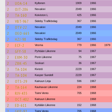
2
UOA-14
Kyllonen
1909
1966
2
OJT-286
Nevakivi
2049
1966
2
TA-160
Koiviston L
425
1966
2
VBT-967
Sideby Trafikbolag
367
1966
2
OTV-22
Nevakivi
2049
1966
2
OEO-665
Nevakivi
2049
1966
2
HZJ-98
Sideby Trafikbolag
367
1966
2
ECF-2
Vesma
779
1966
1979
2
GFY-58
Pyhtään Liikenne
94
1967
2
EXM-30
Porin Liikenne
75
1967
2
ZBK-45
Sookari
36
1967
2
TA-104
Kivistö
2229
1967
2
TA-104
Kasper Sundell
2229
1967
2
OTS-29
Kainuun Linja
596
1967
2
TA-164
Kauhavan Liikenne
224
1968
2
RJV-435
Toimi Vento
705
1968
2
OCT-402
Kainuun Liikenne
1968
2
ED-611
Kyttälän Liikenne
152
1968
2
GKP-92
Toimi Vento
705
1968