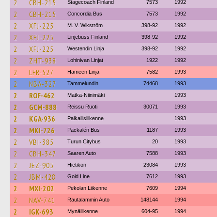
2
CBH-215
Stagecoach Finland
7573
1992
2
CBH-215
Concordia Bus
7573
1992
2
XFJ-225
M. V. Wikström
398-92
1992
2
XFJ-225
Linjebuss Finland
398-92
1992
2
XFJ-225
Westendin Linja
398-92
1992
2
ZHT-938
Lohinivan Linjat
1922
1992
2
LFR-527
Hämeen Linja
7582
1993
2
NBA-327
Tammelundin
74468
1993
2
ROF-462
Matka-Niinimäki
1993
2
GCM-888
Reissu Ruoti
30071
1993
2
KGA-936
Paikallisliikenne
1993
2
MKI-726
Packalén Bus
1187
1993
2
VBI-385
Turun Citybus
20
1993
2
CBH-347
Saaren Auto
7588
1993
2
JEZ-905
Hietikon
23084
1993
2
JBM-428
Gold Line
7612
1993
2
MXI-202
Pekolan Liikenne
7609
1994
2
NAV-741
Rautalammin Auto
148144
1994
2
IGK-693
Mynäliikenne
604-95
1994