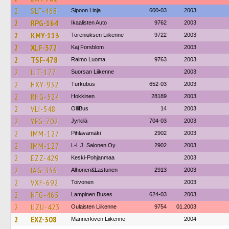
2
SLF-468
Sipoon Linja
600-03
2003
2
RPG-164
Ikaalisten Auto
9762
2003
2
KMY-113
Toreniuksen Liikenne
9722
2003
2
XLF-372
Kaj Forsblom
2003
2
TSF-478
Raimo Luoma
9763
2003
2
LLT-177
Suorsan Liikenne
2003
2
HXY-932
Turkubus
652-03
2003
2
RHG-524
Hokkinen
28189
2003
2
VLI-548
OlliBus
14
2003
2
YFG-702
Jyrkilä
704-03
2003
2
IMM-127
Pihlavamäki
2902
2003
2
IMM-127
L-l. J. Salonen Oy
2902
2003
2
EZZ-429
Keski-Pohjanmaa
2003
2
IAG-356
Alhonen&Lastunen
2913
2003
2
VXF-692
Toivonen
2003
2
NFG-465
Lampinen Buses
624-03
2003
2
UZU-423
Oulaisten Liikenne
9754
01.2003
2
EXZ-308
Mannerkiven Liikenne
2004