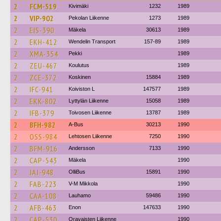
2
FCM-519
Kivimäki
1232
1989
2
VIP-902
Pekolan Liikenne
1273
1989
2
EIS-390
Mäkela
30613
1989
2
EKH-412
Wendelin Transport
157-89
1989
2
XMA-354
Pekki
1989
2
ZEU-467
Koulutus
1989
2
ZCE-372
Koskinen
15884
1989
2
IFC-941
Koiviston L
147577
1989
2
EKK-802
Lyttylän Liikenne
15058
1989
2
IFB-379
Toivosen Liikenne
13787
1989
2
BFH-982
A-Bus
30213
1990
2
OSS-984
Lehtosen Liikenne
7250
1990
2
BFM-916
Andersson
7133
1990
2
CAP-543
Mäkela
1990
2
JAJ-948
OlliBus
15891
1990
2
FAB-223
V-M Mikkola
1990
2
CAA-108
Lauhamo
59486
1990
2
AFB-463
Enon
147633
1990
2
CAP-530
Oravaisten Liikenne
1990