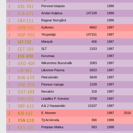
2
UXL-382
Porvoon kirjasto
1986
2
ECA-621
Arolan Kuljetus
147109
1986
2
EBV-111
Ragnar Norrgård
1986
2
OPR-502
Kyllonen
6662
1987
2
HXP-930
Ykspetäjä
147151
1987
2
IAT-202
Mäntylä
406
1987
2
EET-505
SLT
2153
1987
2
EHE-800
Kurumaa
1987
2
UXO-400
Wikströms Busstrafik
2083
1987
2
LJR-961
Liikenne-Pasma
6553
1987
2
BHK-639
Pieksämäki
6649
1987
2
UXB-950
Разные города
2109
1987
2
OOT-888
Nevakivi
318
1987
2
HXV-102
Linjaliike P. Koivisto
3708
1987
2
VRP-622
A & J Hautamäki
13107
1987
2
KJS-112
E. Ahonen
1987
2016
2
VSN-120
Tjt Ari Arvela
366
1988
2
KKS-102
Pohjolan Matka
583
1988