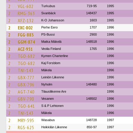
2
VGL-602
Turkubus
719-95
1995
2
RMG-363
Svanbäck
148437
1995
2
XFZ-132
K-O Johansson
1603
1995
2
EXC-802
Perhe Eero
1707
1996
2
FGG-883
PS-Bussi
2900
1996
2
GGM-874
Matka Mäkelä
148518
1996
2
ACZ-951
Veolia Finland
1765
1996
2
TGO-682
Kymen Charterline
1996
2
TGO-682
Kaj Forsblom
1996
2
TNI-143
Mäkela
1996
2
GBX-777
Leiniön Liikenne
1996
2
GBX-796
Nyholm
148480
1996
2
AGT-740
Tilausliikenne Are
1996
2
GBV-790
Vesanen
148502
1996
2
TGO-641
S & P Lehtonen
1996
2
TNI-143
Mäkela
1996
2
MRY-595
Wasabus
148728
1997
2
RGS-625
Heikkilän Liikenne
850-97
1997