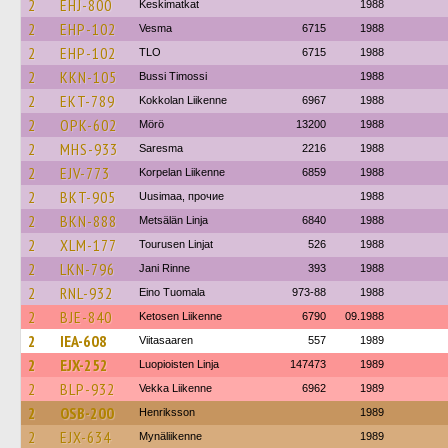
2
EHJ-800
Keskimatkat
1988
2
EHP-102
Vesma
6715
1988
2
EHP-102
TLO
6715
1988
2
KKN-105
Bussi Timossi
1988
2
EKT-789
Kokkolan Liikenne
6967
1988
2
OPK-602
Mörö
13200
1988
2
MHS-933
Saresma
2216
1988
2
EJV-773
Korpelan Liikenne
6859
1988
2
BKT-905
Uusimaa, прочие
1988
2
BKN-888
Metsälän Linja
6840
1988
2
XLM-177
Tourusen Linjat
526
1988
2
LKN-796
Jani Rinne
393
1988
2
RNL-932
Eino Tuomala
973-88
1988
2
BJE-840
Ketosen Liikenne
6790
09.1988
2
IEA-608
Viitasaaren
557
1989
2
EJX-252
Luopioisten Linja
147473
1989
2
BLP-932
Vekka Liikenne
6962
1989
2
OSB-200
Henriksson
1989
2
EJX-634
Mynäliikenne
1989