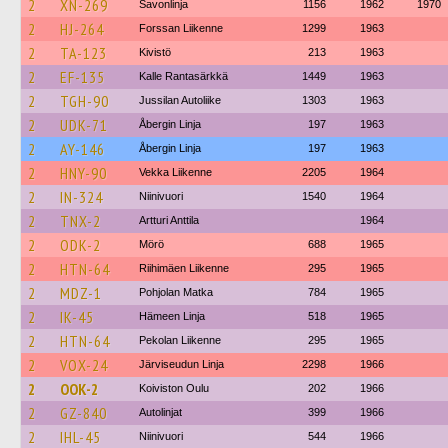
2
XN-269
Savonlinja
1156
1962
1970
2
HJ-264
Forssan Liikenne
1299
1963
2
TA-123
Kivistö
213
1963
2
EF-135
Kalle Rantasärkkä
1449
1963
2
TGH-90
Jussilan Autoliike
1303
1963
2
UDK-71
Åbergin Linja
197
1963
2
AY-146
Åbergin Linja
197
1963
2
HNY-90
Vekka Liikenne
2205
1964
2
IN-324
Niinivuori
1540
1964
2
TNX-2
Artturi Anttila
1964
2
ODK-2
Mörö
688
1965
2
HTN-64
Riihimäen Liikenne
295
1965
2
MDZ-1
Pohjolan Matka
784
1965
2
IK-45
Hämeen Linja
518
1965
2
HTN-64
Pekolan Liikenne
295
1965
2
VOX-24
Järviseudun Linja
2298
1966
2
OOK-2
Koiviston Oulu
202
1966
2
GZ-840
Autolinjat
399
1966
2
IHL-45
Niinivuori
544
1966