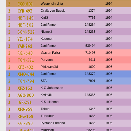
2
EXO-802
Westendin Linja
1994
2
CYR-493
Orajärven Bussit
1374
1994
2
NBF-149
Kittilä
7766
1994
2
NBF-302
Jani Rinne
148264
1994
2
BGM-322
Niemelä
148233
1994
2
YEJ-174
Kosonen
1994
2
YAR-261
Jani Rinne
539-94
1994
2
RGJ-640
Vaasan Paika
710-95
1995
2
TGN-521
Porvoon
7911
1995
2
XFZ-402
Pihlavamäki
1609
1995
2
XMO-644
Jani Rinne
148372
1995
2
TGN-794
STA
7901
1995
2
XFZ-132
K-O Johansson
1995
2
AGO-800
Kivimäki
148338
1995
2
IGR-291
K-S Liikenne
1995
2
XFX-959
Tokee
1345
1995
2
RPG-138
Turkubus
1635
1995
2
KGI-890
Pyhtään Liikenne
1636
1995
2
CBG-444
Muurinen
68295
1995