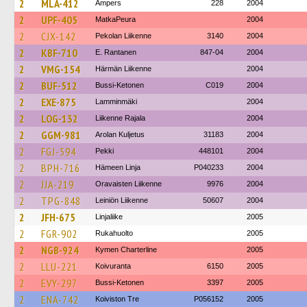
2
MLA-412
Ampers
228
2004
2
UPF-405
MatkaPeura
2004
2
CJX-142
Pekolan Liikenne
3140
2004
2
KBF-710
E. Rantanen
847-04
2004
2
VMG-154
Härmän Liikenne
2004
2
BUF-512
Bussi-Ketonen
C019
2004
2
EXE-875
Lamminmäki
2004
2
LOG-132
Liikenne Rajala
2004
2
GGM-981
Arolan Kuljetus
31183
2004
2
FGJ-594
Pekki
448101
2004
2
BPH-716
Hämeen Linja
P040233
2004
2
JJA-219
Oravaisten Liikenne
9976
2004
2
TPG-848
Leiniön Liikenne
50607
2004
2
JFH-675
Linjaliike
2005
2
FGR-902
Rukahuolto
2005
2
NGB-924
Kymen Charterline
2005
2
LLU-221
Koivuranta
6150
2005
2
EVY-297
Bussi-Ketonen
3397
2005
2
ENA-742
Koiviston Tre
P056152
2005