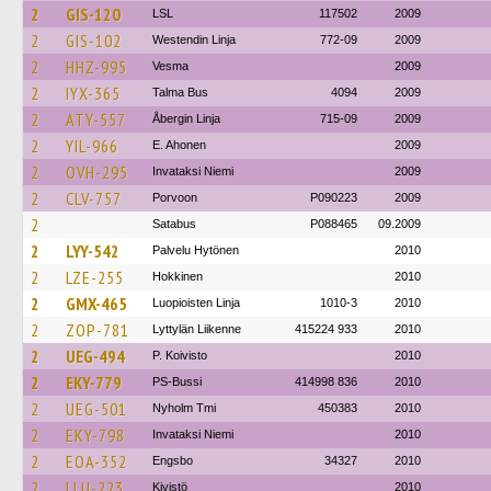
2
GIS-120
LSL
117502
2009
2
GIS-102
Westendin Linja
772-09
2009
2
HHZ-995
Vesma
2009
2
IYX-365
Talma Bus
4094
2009
2
ATY-557
Åbergin Linja
715-09
2009
2
YIL-966
E. Ahonen
2009
2
OVH-295
Invataksi Niemi
2009
2
CLV-757
Porvoon
P090223
2009
2
Satabus
P088465
09.2009
2
LYY-542
Palvelu Hytönen
2010
2
LZE-255
Hokkinen
2010
2
GMX-465
Luopioisten Linja
1010-3
2010
2
ZOP-781
Lyttylän Liikenne
415224 933
2010
2
UEG-494
P. Koivisto
2010
2
EKY-779
PS-Bussi
414998 836
2010
2
UEG-501
Nyholm Tmi
450383
2010
2
EKY-798
Invataksi Niemi
2010
2
EOA-352
Engsbo
34327
2010
2
LLU-223
Kivistö
2010