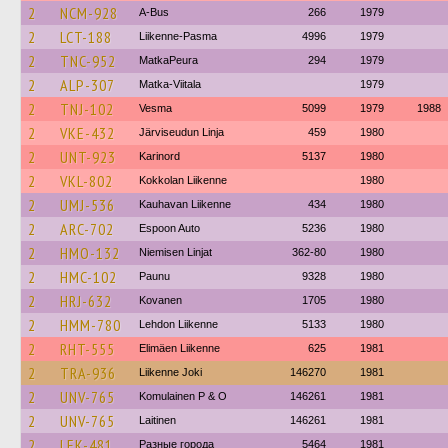
2
NCM-928
A-Bus
266
1979
2
LCT-188
Liikenne-Pasma
4996
1979
2
TNC-952
MatkaPeura
294
1979
2
ALP-307
Matka-Viitala
1979
2
TNJ-102
Vesma
5099
1979
1988
2
VKE-432
Järviseudun Linja
459
1980
2
UNT-923
Karinord
5137
1980
2
VKL-802
Kokkolan Liikenne
1980
2
UMJ-536
Kauhavan Liikenne
434
1980
2
ARC-702
Espoon Auto
5236
1980
2
HMO-132
Niemisen Linjat
362-80
1980
2
HMC-102
Paunu
9328
1980
2
HRJ-632
Kovanen
1705
1980
2
HMM-780
Lehdon Liikenne
5133
1980
2
RHT-555
Elimäen Liikenne
625
1981
2
TRA-936
Liikenne Joki
146270
1981
2
UNV-765
Komulainen P & O
146261
1981
2
UNV-765
Laitinen
146261
1981
2
LEK-481
Разные города
5464
1981