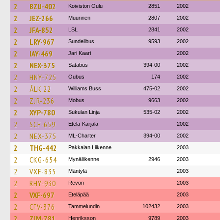
2
BZU-402
Koiviston Oulu
2851
2002
2
JEZ-266
Muurinen
2807
2002
2
JFA-852
LSL
2841
2002
2
LRY-967
Sundellbus
9593
2002
2
IAY-469
Jari Kaari
2002
2
NEX-375
Satabus
394-00
2002
2
HNY-725
Oubus
174
2002
2
ÅLK 22
Williams Buss
475-02
2002
2
ZJR-236
Mobus
9663
2002
2
XYP-780
Sukulan Linja
535-02
2002
2
SCF-659
Etelä-Karjala
2002
2
NEX-375
ML-Charter
394-00
2002
2
THG-442
Pakkalan Liikenne
2003
2
CKG-654
Mynäliikenne
2946
2003
2
VXF-835
Mäntylä
2003
2
RHY-930
Revon
2003
2
VXF-697
Eteläpää
2003
2
CFV-376
Tammelundin
102432
2003
2
ZJM-781
Henriksson
9789
2003