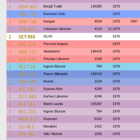
2
UOM-602
Borgå Trafik
145280
1975
2
OBB-202
Koiviston Oulu
1975
2
VHM-740
Kangas
4034
1975
1997
2
SEB-883
Lehtosen Liikenne
4124
12.1975
2
OCT-980
SLHS
4246
1976
2
UHL-250
Porvoon kirjasto
1976
2
UHH-222
Ventoniemi
145410
1976
2
LBS-444
Pekolan Liikenne
1535
1976
2
VEC-720
Ingves Bussar
784
1976
2
UHH-222
Paavo Sillanpää
145410
1976
2
HHH-585
Kivistö
1526
1976
2
AJC-202
Espoon Auto
4290
1976
2
OCT-980
Karhun Liikenne
4246
1976
2
RCE-265
Martti Laurila
145387
1976
2
VEC-270
Ingves Bussar
784
1976
2
MBM-322
Ruponen
6242
1976
2
LCJ-412
Nevakivi
1422
1976
2
FBV-952
Niilo Ylisirniö
1535
1976