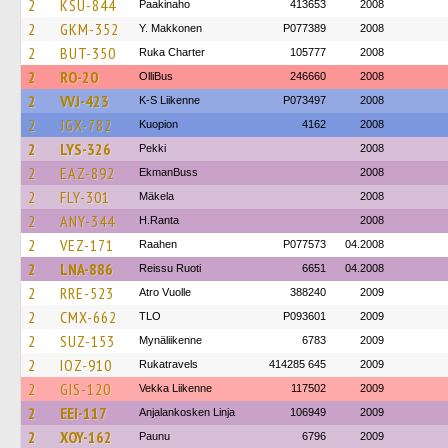
2
KSU-844
Paakinaho
413653
2008
2
GKM-352
Y. Makkonen
P077389
2008
2
BUT-350
Ruka Charter
105777
2008
2
RO-20
OlliBus
246660
2008
2
VVJ-423
K-S Liikenne
P073497
2008
2
JGX-782
Kuopion
4162
2008
2
LYS-326
Pekki
2008
2
EAZ-892
EkmanBuss
2008
2
FLY-301
Mäkela
2008
2
ANY-344
H.Ranta
2008
2
VEZ-171
Raahen
P077573
04.2008
2
LNA-886
Reissu Ruoti
6651
04.2008
2
RRE-523
Atro Vuolle
388240
2009
2
CMX-662
TLO
P093601
2009
2
SUZ-153
Mynäliikenne
6783
2009
2
IOZ-910
Rukatravels
414285 645
2009
2
GIS-120
Vekka Liikenne
117502
2009
2
EEI-117
Anjalankosken Linja
106949
2009
2
XOY-162
Paunu
6796
2009