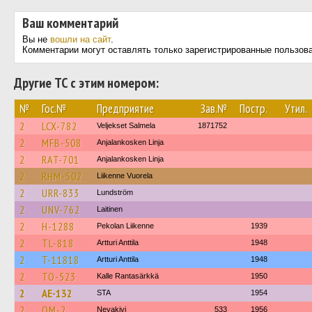
Ваш комментарий
Вы не
вошли на сайт
.
Комментарии могут оставлять только зарегистрированные пользов
Другие ТС с этим номером:
№
Гос.№
Предприятие
Зав.№
Постр.
Утил.
2
LCX-782
Veljekset Salmela
1871752
2
MFB-508
Anjalankosken Linja
2
RAT-701
Anjalankosken Linja
2
RHM-502
Liikenne Vuorela
2
URR-833
Lundström
2
UNV-762
Laitinen
2
H-1288
Pekolan Liikenne
1939
2
TL-818
Artturi Anttila
1948
2
T-11818
Artturi Anttila
1948
2
TO-523
Kalle Rantasärkkä
1950
2
AE-132
STA
1954
2
OM-2
Nevakivi
533
1956