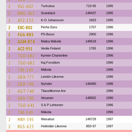
2
VGL-602
Turkubus
719-95
1995
2
RMG-363
Svanbäck
148437
1995
2
XFZ-132
K-O Johansson
1603
1995
2
EXC-802
Perhe Eero
1707
1996
2
FGG-883
PS-Bussi
2900
1996
2
GGM-874
Matka Mäkelä
148518
1996
2
ACZ-951
Veolia Finland
1765
1996
2
TGO-682
Kymen Charterline
1996
2
TGO-682
Kaj Forsblom
1996
2
TNI-143
Mäkela
1996
2
GBX-777
Leiniön Liikenne
1996
2
GBX-796
Nyholm
148480
1996
2
AGT-740
Tilausliikenne Are
1996
2
GBV-790
Vesanen
148502
1996
2
TGO-641
S & P Lehtonen
1996
2
TNI-143
Mäkela
1996
2
MRY-595
Wasabus
148728
1997
2
RGS-625
Heikkilän Liikenne
850-97
1997