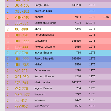
2
UOM-602
Borgå Trafik
145280
1975
2
OBB-202
Koiviston Oulu
1975
2
VHM-740
Kangas
4034
1975
1997
2
SEB-883
Lehtosen Liikenne
4124
12.1975
2
OCT-980
SLHS
4246
1976
2
UHL-250
Porvoon kirjasto
1976
2
UHH-222
Ventoniemi
145410
1976
2
LBS-444
Pekolan Liikenne
1535
1976
2
VEC-720
Ingves Bussar
784
1976
2
UHH-222
Paavo Sillanpää
145410
1976
2
HHH-585
Kivistö
1526
1976
2
AJC-202
Espoon Auto
4290
1976
2
OCT-980
Karhun Liikenne
4246
1976
2
RCE-265
Martti Laurila
145387
1976
2
VEC-270
Ingves Bussar
784
1976
2
MBM-322
Ruponen
6242
1976
2
LCJ-412
Nevakivi
1422
1976
2
FBV-952
Niilo Ylisirniö
1535
1976