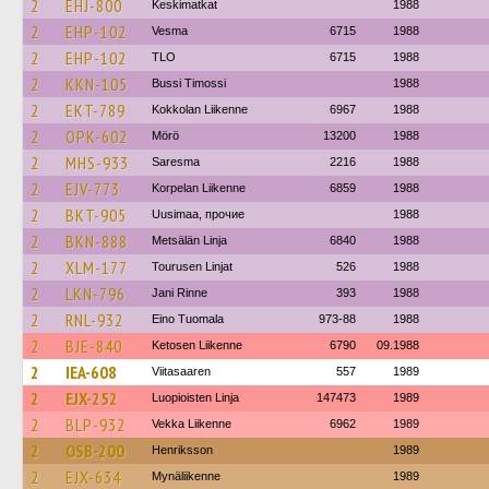
2
EHJ-800
Keskimatkat
1988
2
EHP-102
Vesma
6715
1988
2
EHP-102
TLO
6715
1988
2
KKN-105
Bussi Timossi
1988
2
EKT-789
Kokkolan Liikenne
6967
1988
2
OPK-602
Mörö
13200
1988
2
MHS-933
Saresma
2216
1988
2
EJV-773
Korpelan Liikenne
6859
1988
2
BKT-905
Uusimaa, прочие
1988
2
BKN-888
Metsälän Linja
6840
1988
2
XLM-177
Tourusen Linjat
526
1988
2
LKN-796
Jani Rinne
393
1988
2
RNL-932
Eino Tuomala
973-88
1988
2
BJE-840
Ketosen Liikenne
6790
09.1988
2
IEA-608
Viitasaaren
557
1989
2
EJX-252
Luopioisten Linja
147473
1989
2
BLP-932
Vekka Liikenne
6962
1989
2
OSB-200
Henriksson
1989
2
EJX-634
Mynäliikenne
1989