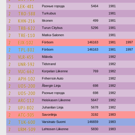
2
LEK-481
Разные города
5464
1981
2
TRO-588
Turkubus
1981
2
KHN-216
Itkonen
499
1981
2
TRB-622
Turun Citybus
5296
1981
2
TRE-110
Matka-Salonen
1981
2
EJX-102
Förbom
146163
1981
1997
2
TPL-802
Förbom
146163
1981
1997
2
VLR-455
Mäkela
1982
2
UNR-592
Tidstrand
1982
2
VUC-662
Korpelan Liikenne
769
1982
2
APH-102
Friherrsin Auto
1982
2
UOS-200
Åbergin Linja
698
1982
2
UOS-200
Разные города
698
1982
2
ARC-112
Heiskasen Liikenne
5647
1982
2
UPJ-802
Juhanilan Linja
5678
1982
2
ATC-305
Savonlinja
3192
1983
2
TUK-600
Varsinais-Suomi
146659
1983
2
URM-509
Lehtosen Liikenne
5830
1983