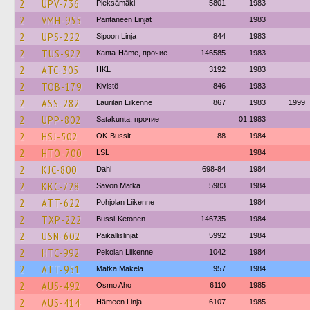
2
UPV-736
Pieksämäki
5801
1983
2
VMH-955
Päntäneen Linjat
1983
2
UPS-222
Sipoon Linja
844
1983
2
TUS-922
Kanta-Häme, прочие
146585
1983
2
ATC-305
HKL
3192
1983
2
TOB-179
Kivistö
846
1983
2
ASS-282
Laurilan Liikenne
867
1983
1999
2
UPP-802
Satakunta, прочие
01.1983
2
HSJ-502
OK-Bussit
88
1984
2
HTO-700
LSL
1984
2
KJC-800
Dahl
698-84
1984
2
KKC-728
Savon Matka
5983
1984
2
ATT-622
Pohjolan Liikenne
1984
2
TXP-222
Bussi-Ketonen
146735
1984
2
USN-602
Paikallislinjat
5992
1984
2
HTC-992
Pekolan Liikenne
1042
1984
2
ATT-951
Matka Mäkelä
957
1984
2
AUS-492
Osmo Aho
6110
1985
2
AUS-414
Hämeen Linja
6107
1985