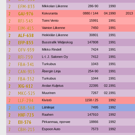
2
EFM-833
Mikkolan Liikenne
286-90
1990
2
GAJ-976
Koivuranta
0880 / 144
04.1990
2013
2
RFJ-543
Toimi Vento
15991
1991
2
EIM-415
Vainion Liikenne
7450
1991
2
ALF-638
Heikkilän Liikenne
30801
1991
2
EFP-855
Busstrafik Widjeskog
147808
1991
2
OFV-939
Mikko Rindell
7424
1991
2
RFI-759
L-l. J. Salonen Oy
7412
1991
2
FBA-341
Turkubus
1043
1991
2
CAN-915
Åbergin Linja
254-90
1991
2
FBA-352
Turkubus
1044
1991
2
XIG-612
Arolan Kuljetus
22395
02.1991
2
MKC-525
Muurinen
7267
02.1991
2
LLF-294
Kivistö
1158 / 25
1992
2
CBB-568
Lähilinjat
7495
1992
2
HXF-723
Raahen
147910
1992
2
EII-576
Pirkanmaa, прочие
18866
1992
2
CBH-215
Espoon Auto
7573
1992