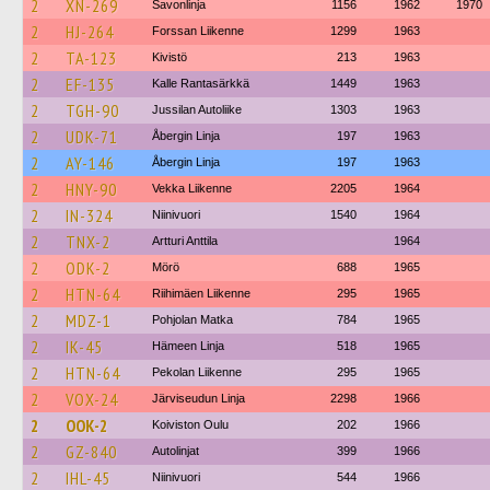
2
XN-269
Savonlinja
1156
1962
1970
2
HJ-264
Forssan Liikenne
1299
1963
2
TA-123
Kivistö
213
1963
2
EF-135
Kalle Rantasärkkä
1449
1963
2
TGH-90
Jussilan Autoliike
1303
1963
2
UDK-71
Åbergin Linja
197
1963
2
AY-146
Åbergin Linja
197
1963
2
HNY-90
Vekka Liikenne
2205
1964
2
IN-324
Niinivuori
1540
1964
2
TNX-2
Artturi Anttila
1964
2
ODK-2
Mörö
688
1965
2
HTN-64
Riihimäen Liikenne
295
1965
2
MDZ-1
Pohjolan Matka
784
1965
2
IK-45
Hämeen Linja
518
1965
2
HTN-64
Pekolan Liikenne
295
1965
2
VOX-24
Järviseudun Linja
2298
1966
2
OOK-2
Koiviston Oulu
202
1966
2
GZ-840
Autolinjat
399
1966
2
IHL-45
Niinivuori
544
1966