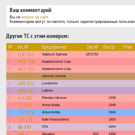
Ваш комментарий
Вы не
вошли на сайт
.
Комментарии могут оставлять только зарегистрированные пользов
Другие ТС с этим номером:
№
Гос.№
Предприятие
Зав.№
Постр.
Утил.
2
LCX-782
Veljekset Salmela
1871752
2
MFB-508
Anjalankosken Linja
2
RAT-701
Anjalankosken Linja
2
RHM-502
Liikenne Vuorela
2
URR-833
Lundström
2
UNV-762
Laitinen
2
H-1288
Pekolan Liikenne
1939
2
TL-818
Artturi Anttila
1948
2
T-11818
Artturi Anttila
1948
2
TO-523
Kalle Rantasärkkä
1950
2
AE-132
STA
1954
2
OM-2
Nevakivi
533
1956