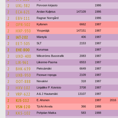
2
UXL-382
Porvoon kirjasto
1986
2
ECA-621
Arolan Kuljetus
147109
1986
2
EBV-111
Ragnar Norrgård
1986
2
OPR-502
Kyllonen
6662
1987
2
HXP-930
Ykspetäjä
147151
1987
2
IAT-202
Mäntylä
406
1987
2
EET-505
SLT
2153
1987
2
EHE-800
Kurumaa
1987
2
UXO-400
Wikströms Busstrafik
2083
1987
2
LJR-961
Liikenne-Pasma
6553
1987
2
BHK-639
Pieksämäki
6649
1987
2
UXB-950
Разные города
2109
1987
2
OOT-888
Nevakivi
318
1987
2
HXV-102
Linjaliike P. Koivisto
3708
1987
2
VRP-622
A & J Hautamäki
13107
1987
2
KJS-112
E. Ahonen
1987
2016
2
VSN-120
Tjt Ari Arvela
366
1988
2
KKS-102
Pohjolan Matka
583
1988