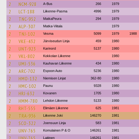
2
NCM-928
A-Bus
266
1979
2
LCT-188
Liikenne-Pasma
4996
1979
2
TNC-952
MatkaPeura
294
1979
2
ALP-307
Matka-Viitala
1979
2
TNJ-102
Vesma
5099
1979
1988
2
VKE-432
Järviseudun Linja
459
1980
2
UNT-923
Karinord
5137
1980
2
VKL-802
Kokkolan Liikenne
1980
2
UMJ-536
Kauhavan Liikenne
434
1980
2
ARC-702
Espoon Auto
5236
1980
2
HMO-132
Niemisen Linjat
362-80
1980
2
HMC-102
Paunu
9328
1980
2
HRJ-632
Kovanen
1705
1980
2
HMM-780
Lehdon Liikenne
5133
1980
2
RHT-555
Elimäen Liikenne
625
1981
2
TRA-936
Liikenne Joki
146270
1981
2
SCO-322
Joensuun Linja
583
1981
2
UNV-765
Komulainen P & O
146261
1981
2
UNV-765
Laitinen
146261
1981