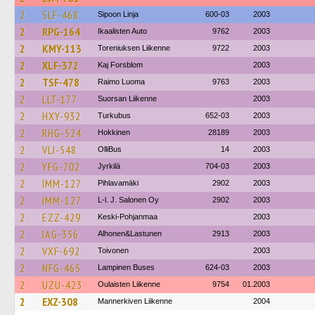
2
SLF-468
Sipoon Linja
600-03
2003
2
RPG-164
Ikaalisten Auto
9762
2003
2
KMY-113
Toreniuksen Liikenne
9722
2003
2
XLF-372
Kaj Forsblom
2003
2
TSF-478
Raimo Luoma
9763
2003
2
LLT-177
Suorsan Liikenne
2003
2
HXY-932
Turkubus
652-03
2003
2
RHG-524
Hokkinen
28189
2003
2
VLI-548
OlliBus
14
2003
2
YFG-702
Jyrkilä
704-03
2003
2
IMM-127
Pihlavamäki
2902
2003
2
IMM-127
L-l. J. Salonen Oy
2902
2003
2
EZZ-429
Keski-Pohjanmaa
2003
2
IAG-356
Alhonen&Lastunen
2913
2003
2
VXF-692
Toivonen
2003
2
NFG-465
Lampinen Buses
624-03
2003
2
UZU-423
Oulaisten Liikenne
9754
01.2003
2
EXZ-308
Mannerkiven Liikenne
2004