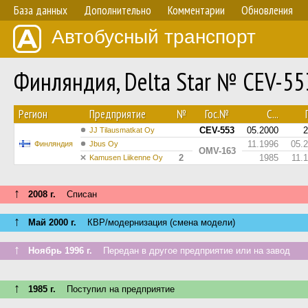
База данных
Дополнительно
Комментарии
Обновления
Автобусный транспорт
Финляндия, Delta Star № CEV-55
Регион
Предприятие
№
Гос.№
С...
CEV-553
05.2000
2
JJ Tilausmatkat Oy
11.1996
05.
Финляндия
Jbus Oy
OMV-163
2
1985
11.
Kamusen Liikenne Oy
↑
2008 г.
Списан
↑
Май 2000 г.
КВР/модернизация (смена модели)
↑
Ноябрь 1996 г.
Передан в другое предприятие или на завод
↑
1985 г.
Поступил на предприятие