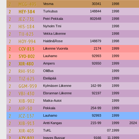
2
MCG-495
Vesma
30341
1998
2
HEY-384
Turkubus
148844
1998
2
JEZ-731
Petri Pekkala
802648
1998
2
HIS-184
Nyholm Tmi
1998
2
TIJ-625
Vekka Liikenne
1998
2
HOY-994
Haldin&Rose
148879
1998
2
CCV-815
Liikenne Vuorela
2174
1999
2
SYO-802
Lauhamo
92993
1999
2
XIR-480
Ampers
92650
1999
2
RHI-950
OlliBus
1999
2
TIZ-625
Eteläpää
1999
2
GGM-959
Kylmäsen Liikenne
162-99
1999
2
VBI-430
Elorannan Liikenne
92197
1999
2
XIB-902
Matka-Autot
1999
2
AIP-50
Pekkala
254-99
1999
2
JCZ-157
Lauhamo
92993
1999
2
XIB-913
Antti Kangas
215-99
1999
2024
2
XIR-403
TuKL
07.1999
2
AZY-802
Ingves Bussar
9166
11.1999