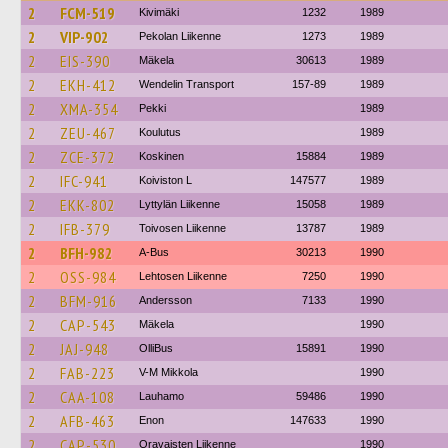
2
FCM-519
Kivimäki
1232
1989
2
VIP-902
Pekolan Liikenne
1273
1989
2
EIS-390
Mäkela
30613
1989
2
EKH-412
Wendelin Transport
157-89
1989
2
XMA-354
Pekki
1989
2
ZEU-467
Koulutus
1989
2
ZCE-372
Koskinen
15884
1989
2
IFC-941
Koiviston L
147577
1989
2
EKK-802
Lyttylän Liikenne
15058
1989
2
IFB-379
Toivosen Liikenne
13787
1989
2
BFH-982
A-Bus
30213
1990
2
OSS-984
Lehtosen Liikenne
7250
1990
2
BFM-916
Andersson
7133
1990
2
CAP-543
Mäkela
1990
2
JAJ-948
OlliBus
15891
1990
2
FAB-223
V-M Mikkola
1990
2
CAA-108
Lauhamo
59486
1990
2
AFB-463
Enon
147633
1990
2
CAP-530
Oravaisten Liikenne
1990