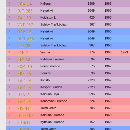
2
UOA-14
Kyllonen
1909
1966
2
OJT-286
Nevakivi
2049
1966
2
TA-160
Koiviston L
425
1966
2
VBT-967
Sideby Trafikbolag
367
1966
2
OTV-22
Nevakivi
2049
1966
2
OEO-665
Nevakivi
2049
1966
2
HZJ-98
Sideby Trafikbolag
367
1966
2
ECF-2
Vesma
779
1966
1979
2
GFY-58
Pyhtään Liikenne
94
1967
2
EXM-30
Porin Liikenne
75
1967
2
ZBK-45
Sookari
36
1967
2
TA-104
Kivistö
2229
1967
2
TA-104
Kasper Sundell
2229
1967
2
OTS-29
Kainuun Linja
596
1967
2
TA-164
Kauhavan Liikenne
224
1968
2
RJV-435
Toimi Vento
705
1968
2
OCT-402
Kainuun Liikenne
1968
2
ED-611
Kyttälän Liikenne
152
1968
2
GKP-92
Toimi Vento
705
1968