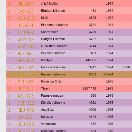
2
VBL-879
J & A Mylläri
1974
2
RAS-636
Elimäen Liikenne
461
1974
2
ACU-262
Kittilä
3808
1974
2
HCL-644
Elorannan Liikenne
3761
1974
2
ACN-872
Saaren Auto
3746
1974
2
UAV-352
Hangon Liikenne
3732
1974
2
OBK-305
Oulaisten Liikenne
3714
1974
2
HCE-662
Pekolan Liikenne
469
1974
2
HBS-828
Mäntylä
145065
1974
2
HKJ-192
Forssan Liikenne
3747
1974
1996
2
OBK-976
Kainuun Liikenne
3802
07.1974
2
OEL-402
Koiviston Oulu
1975
2
HET-612
Ylisen
5257 / 75
1975
2
AEL-222
Разные города
660
1975
2
OCP-222
Käkelän Liikenne
4031
1975
2
RBU-970
Autolinjat
4099
1975
2
ULV-262
Keravan
4144
1975
2
HEU-332
Ventoniemi
672
1975
2
HEM-371
Mikkolan Liikenne
1453
1975