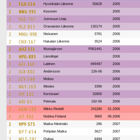
2
FGX-534
Hyvinkään Liikenne
50628
2005
2
NNG-592
Kosonen
2005
2
YGE-757
Joensuun Linja
2005
2
XLZ-815
Oravaisten Liikenne
130174
2005
2
MNU-998
Niskanen
3781
2006
2
CNX-167
Hakalan Liikenne
3524
2006
2
AHZ-551
Mustajärven
P061441
2006
2
HPG-885
Länsilinjat
2006
2
AEI-260
Laitinen
949497
2006
2
JGX-802
Andersson
226-06
2006
2
LEY-549
Mobus
2006
2
NKY-269
Miodex
3396
2006
2
IVY-102
Korsisaari
32800
2006
2
ARI-65
Pekkala
192-06
2006
2
GKN-218
Mikko Rindell
241180
01.2006
2
JJT-302
Nobina Finland
3660
06.2006
2
VPY-575
Matka-Niinimäki
286
2007
2
BPT-654
Pohjolan Matka
3627
2007
2
MSZ-797
Oubus
6494
2007