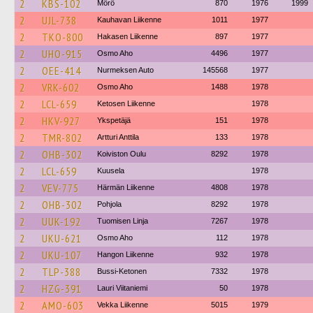
2
KBS-102
Mörö
870
1976
1999
2
UJL-738
Kauhavan Liikenne
1011
1977
2
TKO-800
Hakasen Liikenne
897
1977
2
UHO-915
Osmo Aho
4496
1977
2
OEE-414
Nurmeksen Auto
145568
1977
2
VRK-602
Osmo Aho
1488
1978
2
LCL-659
Ketosen Liikenne
1978
2
HKV-927
Ykspetäjä
151
1978
2
TMR-802
Artturi Anttila
133
1978
2
OHB-302
Koiviston Oulu
8292
1978
2
LCL-659
Kuusela
1978
2
VEV-775
Härmän Liikenne
4808
1978
2
OHB-302
Pohjola
8292
1978
2
UUK-192
Tuomisen Linja
7267
1978
2
UKU-621
Osmo Aho
112
1978
2
UKU-107
Hangon Liikenne
932
1978
2
TLP-388
Bussi-Ketonen
7332
1978
2
HZG-391
Lauri Viitaniemi
50
1978
2
AMO-603
Vekka Liikenne
5015
1979