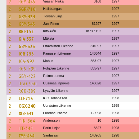
2
RGY-445
Vaasan Paika
8168
1997
2
SGP-710
Hallakangas
1997
2
GBY-424
Töysän Linja
1997
2
GBY-343
Jani Rinne
81297
1997
2
BRI-152
Into Alén
1873 / 152
1997
2
KIA-537
Mäkela
1997
2
GBY-323
Oravaisten Liikenne
810-97
1997
2
IGR-253
Kamusen Liikenne
148644
1997
2
JCA-992
Mobus
853-97
1997
2
RGS-599
Pohjolan Liikenne
835-97
1997
2
GBY-422
Raimo Luoma
1997
2
UGO-930
Uusimaa, прочие
148620
1997
2
RGK-389
Lyttylän Liikenne
1997
2
LIJ-713
K-O Johansson
1998
2
OGX-240
Uuraisten Liikenne
1998
2
XIB-341
Liikenne-Pasma
127-98
1998
2
TIN-864
Andersson
10
1998
2
IIT-342
Porin Linjat
8327
1998
2
CYE-434
Santasaari
148965
1998