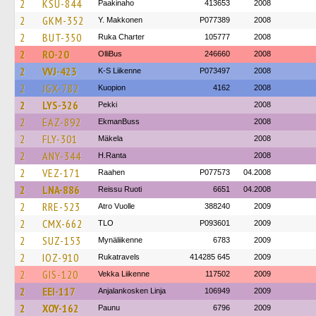
2
KSU-844
Paakinaho
413653
2008
2
GKM-352
Y. Makkonen
P077389
2008
2
BUT-350
Ruka Charter
105777
2008
2
RO-20
OlliBus
246660
2008
2
VVJ-423
K-S Liikenne
P073497
2008
2
JGX-782
Kuopion
4162
2008
2
LYS-326
Pekki
2008
2
EAZ-892
EkmanBuss
2008
2
FLY-301
Mäkela
2008
2
ANY-344
H.Ranta
2008
2
VEZ-171
Raahen
P077573
04.2008
2
LNA-886
Reissu Ruoti
6651
04.2008
2
RRE-523
Atro Vuolle
388240
2009
2
CMX-662
TLO
P093601
2009
2
SUZ-153
Mynäliikenne
6783
2009
2
IOZ-910
Rukatravels
414285 645
2009
2
GIS-120
Vekka Liikenne
117502
2009
2
EEI-117
Anjalankosken Linja
106949
2009
2
XOY-162
Paunu
6796
2009