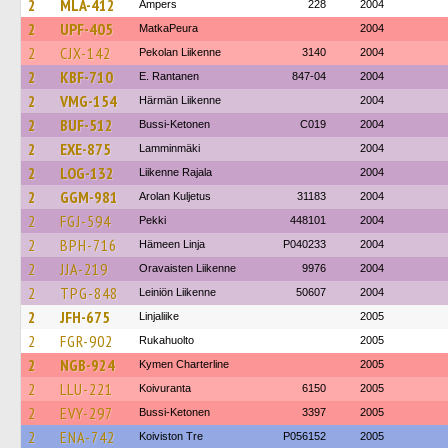
2
MLA-412
Ampers
228
2004
2
UPF-405
MatkaPeura
2004
2
CJX-142
Pekolan Liikenne
3140
2004
2
KBF-710
E. Rantanen
847-04
2004
2
VMG-154
Härmän Liikenne
2004
2
BUF-512
Bussi-Ketonen
C019
2004
2
EXE-875
Lamminmäki
2004
2
LOG-132
Liikenne Rajala
2004
2
GGM-981
Arolan Kuljetus
31183
2004
2
FGJ-594
Pekki
448101
2004
2
BPH-716
Hämeen Linja
P040233
2004
2
JJA-219
Oravaisten Liikenne
9976
2004
2
TPG-848
Leiniön Liikenne
50607
2004
2
JFH-675
Linjaliike
2005
2
FGR-902
Rukahuolto
2005
2
NGB-924
Kymen Charterline
2005
2
LLU-221
Koivuranta
6150
2005
2
EVY-297
Bussi-Ketonen
3397
2005
2
ENA-742
Koiviston Tre
P056152
2005