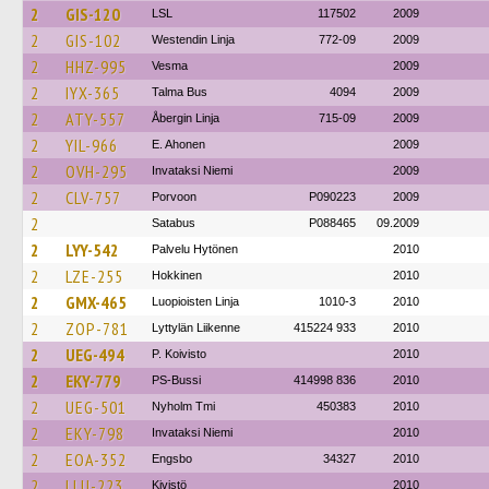
2
GIS-120
LSL
117502
2009
2
GIS-102
Westendin Linja
772-09
2009
2
HHZ-995
Vesma
2009
2
IYX-365
Talma Bus
4094
2009
2
ATY-557
Åbergin Linja
715-09
2009
2
YIL-966
E. Ahonen
2009
2
OVH-295
Invataksi Niemi
2009
2
CLV-757
Porvoon
P090223
2009
2
Satabus
P088465
09.2009
2
LYY-542
Palvelu Hytönen
2010
2
LZE-255
Hokkinen
2010
2
GMX-465
Luopioisten Linja
1010-3
2010
2
ZOP-781
Lyttylän Liikenne
415224 933
2010
2
UEG-494
P. Koivisto
2010
2
EKY-779
PS-Bussi
414998 836
2010
2
UEG-501
Nyholm Tmi
450383
2010
2
EKY-798
Invataksi Niemi
2010
2
EOA-352
Engsbo
34327
2010
2
LLU-223
Kivistö
2010