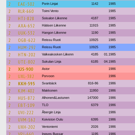
2
EAE-502
Porin Linjat
1142
1985
2
RLR-660
Toimi Vento
1985
2
HTJ-828
Soisalon Liikenne
4187
1985
2
AXA-652
Hätisen Liikenne
11915
1985
2
UUK-532
Hangon Liikenne
1190
1985
2
OGB-622
Reissu Ruoti
10925
1985
2
HUM-292
Reissu Ruoti
10925
1985
2
HTN-202
Valkeakosken Liikenn
4185
01.1985
2
UTE-802
Sukulan Linja
6185
04.1985
2
XJS-900
Astor
1986
2
UXL-382
Porvoon
1986
2
KKH-595
Svanbäck
816-86
1986
2
KJM-402
Makkonen
11950
1986
2
HUS-872
Alhonen&Lastunen
147000
1986
2
EBT-109
TLO
6379
1986
2
UVJ-222
Åbergin Linja
1986
2
UVM-162
Koiviston Oulu
6395
1986
2
UXH-202
Ventoniemi
2026
1986
2
VPJ-660
Ingves Bussar
1195
1986