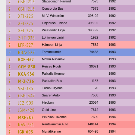
2
CBH-215
Stagecoach Finland
7573
1992
2
CBH-215
Concordia Bus
7573
1992
2
XFJ-225
M. V. Wikström
398-92
1992
2
XFJ-225
Linjebuss Finland
398-92
1992
2
XFJ-225
Westendin Linja
398-92
1992
2
ZHT-938
Lohinivan Linjat
1922
1992
2
LFR-527
Hämeen Linja
7582
1993
2
NBA-327
Tammelundin
74468
1993
2
ROF-462
Matka-Niinimäki
1993
2
GCM-888
Reissu Ruoti
30071
1993
2
KGA-936
Paikallisliikenne
1993
2
MKI-726
Packalén Bus
1187
1993
2
VBI-385
Turun Citybus
20
1993
2
CBH-347
Saaren Auto
7588
1993
2
JEZ-905
Hietikon
23084
1993
2
JBM-428
Gold Line
7612
1993
2
MXI-202
Pekolan Liikenne
7609
1994
2
NAV-741
Rautalammin Auto
148144
1994
2
IGK-693
Mynäliikenne
604-95
1994