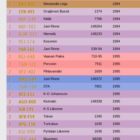
2
EXO-802
Westendin Linja
1994
2
CYR-493
Orajärven Bussit
1374
1994
2
NBF-149
Kittilä
7766
1994
2
NBF-302
Jani Rinne
148264
1994
2
BGM-322
Niemelä
148233
1994
2
YEJ-174
Kosonen
1994
2
YAR-261
Jani Rinne
539-94
1994
2
RGJ-640
Vaasan Paika
710-95
1995
2
TGN-521
Porvoon
7911
1995
2
XFZ-402
Pihlavamäki
1609
1995
2
XMO-644
Jani Rinne
148372
1995
2
TGN-794
STA
7901
1995
2
XFZ-132
K-O Johansson
1995
2
AGO-800
Kivimäki
148338
1995
2
IGR-291
K-S Liikenne
1995
2
XFX-959
Tokee
1345
1995
2
RPG-138
Turkubus
1635
1995
2
KGI-890
Pyhtään Liikenne
1636
1995
2
CBG-444
Muurinen
68295
1995