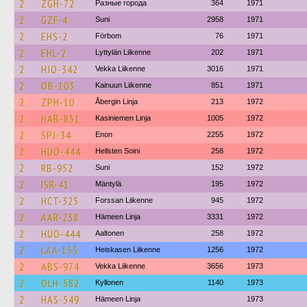
2
ZGH-72
Разные города
364
1971
2
GZF-4
Suni
2958
1971
2
EHS-2
Förbom
76
1971
2
EHL-2
Lyttylän Liikenne
202
1971
2
HJO-342
Vekka Liikenne
3016
1971
2
OB-103
Kainuun Liikenne
851
1971
2
ZPH-10
Åbergin Linja
213
1972
2
HAB-851
Kasiniemen Linja
1005
1972
2
SPJ-34
Enon
2255
1972
2
HUO-444
Hellsten Soini
258
1972
2
RB-952
Suni
152
1972
2
ISR-41
Mäntylä
195
1972
2
HCT-325
Forssan Liikenne
945
1972
2
AAR-238
Hämeen Linja
3331
1972
2
HUO-444
Aaltonen
258
1972
2
LAA-155
Heiskasen Liikenne
1256
1972
2
ABS-974
Vekka Liikenne
3656
1973
2
OLH-582
Kyllonen
1140
1973
2
HAS-549
Hämeen Linja
1973