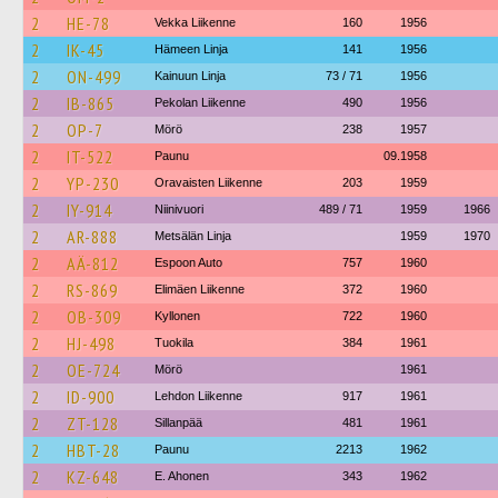
2
HE-78
Vekka Liikenne
160
1956
2
IK-45
Hämeen Linja
141
1956
2
ON-499
Kainuun Linja
73 / 71
1956
2
IB-865
Pekolan Liikenne
490
1956
2
OP-7
Mörö
238
1957
2
IT-522
Paunu
09.1958
2
YP-230
Oravaisten Liikenne
203
1959
2
IY-914
Niinivuori
489 / 71
1959
1966
2
AR-888
Metsälän Linja
1959
1970
2
AÄ-812
Espoon Auto
757
1960
2
RS-869
Elimäen Liikenne
372
1960
2
OB-309
Kyllonen
722
1960
2
HJ-498
Tuokila
384
1961
2
OE-724
Mörö
1961
2
ID-900
Lehdon Liikenne
917
1961
2
ZT-128
Sillanpää
481
1961
2
HBT-28
Paunu
2213
1962
2
KZ-648
E. Ahonen
343
1962