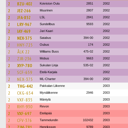
2
BZU-402
Koiviston Oulu
2851
2002
2
JEZ-266
Muurinen
2807
2002
2
JFA-852
LSL
2841
2002
2
LRY-967
Sundellbus
9593
2002
2
IAY-469
Jari Kaari
2002
2
NEX-375
Satabus
394-00
2002
2
HNY-725
Oubus
174
2002
2
ÅLK 22
Williams Buss
475-02
2002
2
ZJR-236
Mobus
9663
2002
2
XYP-780
Sukulan Linja
535-02
2002
2
SCF-659
Etelä-Karjala
2002
2
NEX-375
ML-Charter
394-00
2002
2
THG-442
Pakkalan Liikenne
2003
2
CKG-654
Mynäliikenne
2946
2003
2
VXF-835
Mäntylä
2003
2
RHY-930
Revon
2003
2
VXF-697
Eteläpää
2003
2
CFV-376
Tammelundin
102432
2003
2
ZJM-781
Henriksson
9789
2003