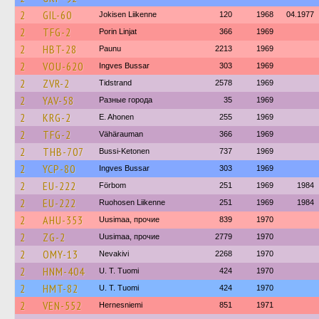
2
GIL-60
Jokisen Liikenne
120
1968
04.1977
2
TFG-2
Porin Linjat
366
1969
2
HBT-28
Paunu
2213
1969
2
VOU-620
Ingves Bussar
303
1969
2
ZVR-2
Tidstrand
2578
1969
2
YAV-58
Разные города
35
1969
2
KRG-2
E. Ahonen
255
1969
2
TFG-2
Vähärauman
366
1969
2
THB-707
Bussi-Ketonen
737
1969
2
YCP-80
Ingves Bussar
303
1969
2
EU-222
Förbom
251
1969
1984
2
EU-222
Ruohosen Liikenne
251
1969
1984
2
AHU-353
Uusimaa, прочие
839
1970
2
ZG-2
Uusimaa, прочие
2779
1970
2
OMY-13
Nevakivi
2268
1970
2
HNM-404
U. T. Tuomi
424
1970
2
HMT-82
U. T. Tuomi
424
1970
2
VEN-552
Hernesniemi
851
1971