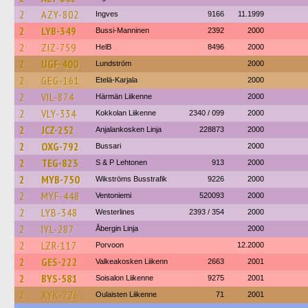
2
AZY-802
Ingves
9166
11.1999
2
LYB-349
Bussi-Manninen
2392
2000
2
ZIZ-759
HelB
8496
2000
2
UGF-400
Lundström
2000
2
GEG-161
Etelä-Karjala
2000
2
VIL-874
Härmän Liikenne
2000
2
VLY-334
Kokkolan Liikenne
2340 / 099
2000
2
JCZ-252
Anjalankosken Linja
228873
2000
2
OXG-792
Bussari
2000
2
TEG-823
S & P Lehtonen
913
2000
2
MYB-750
Wikströms Busstrafik
9226
2000
2
MYF-448
Ventoniemi
520093
2000
2
LYB-348
Westerlines
2393 / 354
2000
2
IYL-287
Åbergin Linja
2000
2
LZR-117
Porvoon
12.2000
2
GES-222
Valkeakosken Liikenn
2663
2001
2
BYS-581
Soisalon Liikenne
9275
2001
2
XYK-726
Oulaisten Liikenne
71
2001