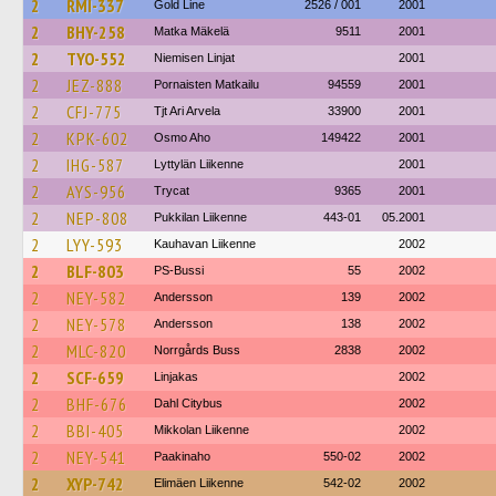
2
RMI-337
Gold Line
2526 / 001
2001
2
BHY-258
Matka Mäkelä
9511
2001
2
TYO-552
Niemisen Linjat
2001
2
JEZ-888
Pornaisten Matkailu
94559
2001
2
CFJ-775
Tjt Ari Arvela
33900
2001
2
KPK-602
Osmo Aho
149422
2001
2
IHG-587
Lyttylän Liikenne
2001
2
AYS-956
Trycat
9365
2001
2
NEP-808
Pukkilan Liikenne
443-01
05.2001
2
LYY-593
Kauhavan Liikenne
2002
2
BLF-803
PS-Bussi
55
2002
2
NEY-582
Andersson
139
2002
2
NEY-578
Andersson
138
2002
2
MLC-820
Norrgårds Buss
2838
2002
2
SCF-659
Linjakas
2002
2
BHF-676
Dahl Citybus
2002
2
BBI-405
Mikkolan Liikenne
2002
2
NEY-541
Paakinaho
550-02
2002
2
XYP-742
Elimäen Liikenne
542-02
2002