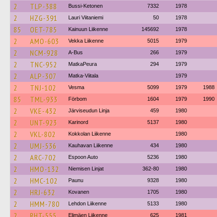
2
TLP-388
Bussi-Ketonen
7332
1978
2
HZG-391
Lauri Viitaniemi
50
1978
85
OET-785
Kainuun Liikenne
145692
1978
2
AMO-603
Vekka Liikenne
5015
1979
2
NCM-928
A-Bus
266
1979
2
TNC-952
MatkaPeura
294
1979
2
ALP-307
Matka-Viitala
1979
2
TNJ-102
Vesma
5099
1979
1988
85
TML-933
Förbom
1604
1979
1990
2
VKE-432
Järviseudun Linja
459
1980
2
UNT-923
Karinord
5137
1980
2
VKL-802
Kokkolan Liikenne
1980
2
UMJ-536
Kauhavan Liikenne
434
1980
2
ARC-702
Espoon Auto
5236
1980
2
HMO-132
Niemisen Linjat
362-80
1980
2
HMC-102
Paunu
9328
1980
2
HRJ-632
Kovanen
1705
1980
2
HMM-780
Lehdon Liikenne
5133
1980
2
RHT-555
Elimäen Liikenne
625
1981