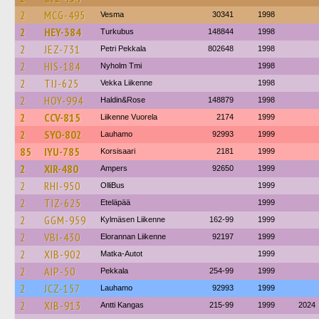
2
MCG-495
Vesma
30341
1998
2
HEY-384
Turkubus
148844
1998
2
JEZ-731
Petri Pekkala
802648
1998
2
HIS-184
Nyholm Tmi
1998
2
TIJ-625
Vekka Liikenne
1998
2
HOY-994
Haldin&Rose
148879
1998
2
CCV-815
Liikenne Vuorela
2174
1999
2
SYO-802
Lauhamo
92993
1999
85
IYU-785
Korsisaari
2181
1999
2
XIR-480
Ampers
92650
1999
2
RHI-950
OlliBus
1999
2
TIZ-625
Eteläpää
1999
2
GGM-959
Kylmäsen Liikenne
162-99
1999
2
VBI-430
Elorannan Liikenne
92197
1999
2
XIB-902
Matka-Autot
1999
2
AIP-50
Pekkala
254-99
1999
2
JCZ-157
Lauhamo
92993
1999
2
XIB-913
Antti Kangas
215-99
1999
2024