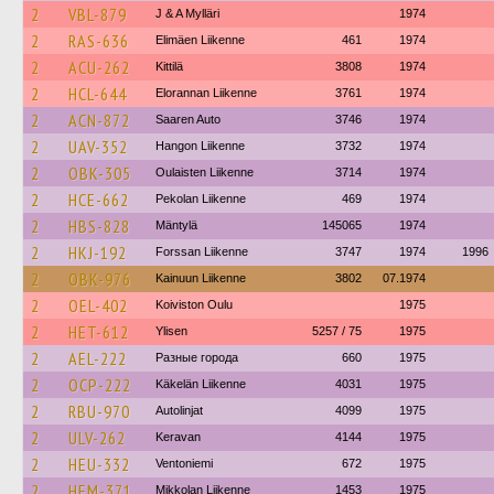
2
VBL-879
J & A Mylläri
1974
2
RAS-636
Elimäen Liikenne
461
1974
2
ACU-262
Kittilä
3808
1974
2
HCL-644
Elorannan Liikenne
3761
1974
2
ACN-872
Saaren Auto
3746
1974
2
UAV-352
Hangon Liikenne
3732
1974
2
OBK-305
Oulaisten Liikenne
3714
1974
2
HCE-662
Pekolan Liikenne
469
1974
2
HBS-828
Mäntylä
145065
1974
2
HKJ-192
Forssan Liikenne
3747
1974
1996
2
OBK-976
Kainuun Liikenne
3802
07.1974
2
OEL-402
Koiviston Oulu
1975
2
HET-612
Ylisen
5257 / 75
1975
2
AEL-222
Разные города
660
1975
2
OCP-222
Käkelän Liikenne
4031
1975
2
RBU-970
Autolinjat
4099
1975
2
ULV-262
Keravan
4144
1975
2
HEU-332
Ventoniemi
672
1975
2
HEM-371
Mikkolan Liikenne
1453
1975