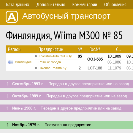
База данных
Дополнительно
Комментарии
Обновления
Автобусный транспорт
Финляндия, Wiima M300 № 85
Регион
Предприятие
№
Гос.№
С...
85
10.1989
09.
Koiviston Auto Oulu Oy
OOJ-585
06.1986
10.
Финляндия
Разные города
2
LCT-188
11.1979
06.
Liikenne-Pasma Ky
↑
Сентябрь 1993 г.
Передан в другое предприятие или на завод
↑
Октябрь 1989 г.
Передан в другое предприятие или на завод
↑
Июнь 1986 г.
Передан в другое предприятие или на завод
↑
Ноябрь 1979 г.
Поступил на предприятие