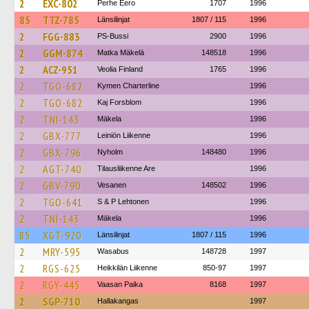
2
EXC-802
Perhe Eero
1707
1996
85
TTZ-785
Länsilinjat
1807 / 115
1996
2
FGG-883
PS-Bussi
2900
1996
2
GGM-874
Matka Mäkelä
148518
1996
2
ACZ-951
Veolia Finland
1765
1996
2
TGO-682
Kymen Charterline
1996
2
TGO-682
Kaj Forsblom
1996
2
TNI-143
Mäkela
1996
2
GBX-777
Leiniön Liikenne
1996
2
GBX-796
Nyholm
148480
1996
2
AGT-740
Tilausliikenne Are
1996
2
GBV-790
Vesanen
148502
1996
2
TGO-641
S & P Lehtonen
1996
2
TNI-143
Mäkela
1996
85
XGT-920
Länsilinjat
1807 / 115
1996
2
MRY-595
Wasabus
148728
1997
2
RGS-625
Heikkilän Liikenne
850-97
1997
2
RGY-445
Vaasan Paika
8168
1997
2
SGP-710
Hallakangas
1997