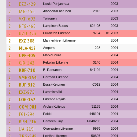
2
EZZ-429
Keski-Pohjanmaa
2003
2
IAG-356
Alhonen&Lastunen
2913
2003
2
VXF-692
Toivonen
2003
2
NFG-465
Lampinen Buses
624-03
2003
2
UZU-423
Oulaisten Liikenne
9754
01.2003
2
EXZ-308
Mannerkiven Liikenne
2004
2
MLA-412
Ampers
228
2004
2
UPF-405
MatkaPeura
2004
2
CJX-142
Pekolan Liikenne
3140
2004
2
KBF-710
E. Rantanen
847-04
2004
2
VMG-154
Härmän Liikenne
2004
2
BUF-512
Bussi-Ketonen
C019
2004
2
EXE-875
Lamminmäki
2004
2
LOG-132
Liikenne Rajala
2004
2
GGM-981
Arolan Kuljetus
31183
2004
2
FGJ-594
Pekki
448101
2004
2
BPH-716
Hämeen Linja
P040233
2004
2
JJA-219
Oravaisten Liikenne
9976
2004
2
TPG-848
Leiniön Liikenne
50607
2004