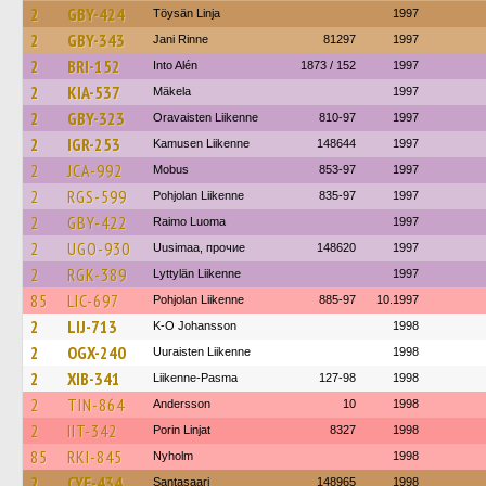
2
GBY-424
Töysän Linja
1997
2
GBY-343
Jani Rinne
81297
1997
2
BRI-152
Into Alén
1873 / 152
1997
2
KIA-537
Mäkela
1997
2
GBY-323
Oravaisten Liikenne
810-97
1997
2
IGR-253
Kamusen Liikenne
148644
1997
2
JCA-992
Mobus
853-97
1997
2
RGS-599
Pohjolan Liikenne
835-97
1997
2
GBY-422
Raimo Luoma
1997
2
UGO-930
Uusimaa, прочие
148620
1997
2
RGK-389
Lyttylän Liikenne
1997
85
LIC-697
Pohjolan Liikenne
885-97
10.1997
2
LIJ-713
K-O Johansson
1998
2
OGX-240
Uuraisten Liikenne
1998
2
XIB-341
Liikenne-Pasma
127-98
1998
2
TIN-864
Andersson
10
1998
2
IIT-342
Porin Linjat
8327
1998
85
RKI-845
Nyholm
1998
2
CYE-434
Santasaari
148965
1998