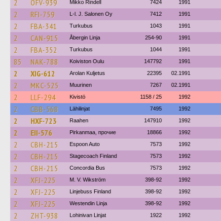
2
OFV-939
Mikko Rindell
7424
1991
2
RFI-759
L-l. J. Salonen Oy
7412
1991
2
FBA-341
Turkubus
1043
1991
2
CAN-915
Åbergin Linja
254-90
1991
2
FBA-352
Turkubus
1044
1991
85
NAK-788
Koiviston Oulu
147792
1991
2
XIG-612
Arolan Kuljetus
22395
02.1991
2
MKC-525
Muurinen
7267
02.1991
2
LLF-294
Kivistö
1158 / 25
1992
2
CBB-568
Lähilinjat
7495
1992
2
HXF-723
Raahen
147910
1992
2
EII-576
Pirkanmaa, прочие
18866
1992
2
CBH-215
Espoon Auto
7573
1992
2
CBH-215
Stagecoach Finland
7573
1992
2
CBH-215
Concordia Bus
7573
1992
2
XFJ-225
M. V. Wikström
398-92
1992
2
XFJ-225
Linjebuss Finland
398-92
1992
2
XFJ-225
Westendin Linja
398-92
1992
2
ZHT-938
Lohinivan Linjat
1922
1992