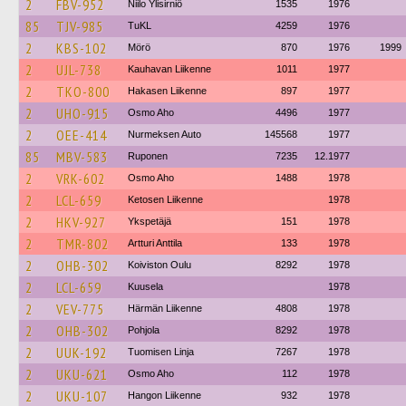
2
FBV-952
Niilo Ylisirniö
1535
1976
85
TJV-985
TuKL
4259
1976
2
KBS-102
Mörö
870
1976
1999
2
UJL-738
Kauhavan Liikenne
1011
1977
2
TKO-800
Hakasen Liikenne
897
1977
2
UHO-915
Osmo Aho
4496
1977
2
OEE-414
Nurmeksen Auto
145568
1977
85
MBV-583
Ruponen
7235
12.1977
2
VRK-602
Osmo Aho
1488
1978
2
LCL-659
Ketosen Liikenne
1978
2
HKV-927
Ykspetäjä
151
1978
2
TMR-802
Artturi Anttila
133
1978
2
OHB-302
Koiviston Oulu
8292
1978
2
LCL-659
Kuusela
1978
2
VEV-775
Härmän Liikenne
4808
1978
2
OHB-302
Pohjola
8292
1978
2
UUK-192
Tuomisen Linja
7267
1978
2
UKU-621
Osmo Aho
112
1978
2
UKU-107
Hangon Liikenne
932
1978