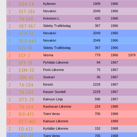
2
UOA-14
Kyllonen
1909
1966
2
OJT-286
Nevakivi
2049
1966
2
TA-160
Koiviston L
425
1966
2
VBT-967
Sideby Trafikbolag
367
1966
2
OTV-22
Nevakivi
2049
1966
2
OEO-665
Nevakivi
2049
1966
2
HZJ-98
Sideby Trafikbolag
367
1966
2
ECF-2
Vesma
779
1966
1979
2
GFY-58
Pyhtään Liikenne
94
1967
2
EXM-30
Porin Liikenne
75
1967
2
ZBK-45
Sookari
36
1967
2
TA-104
Kivistö
2229
1967
2
TA-104
Kasper Sundell
2229
1967
2
OTS-29
Kainuun Linja
596
1967
2
TA-164
Kauhavan Liikenne
224
1968
2
RJV-435
Toimi Vento
705
1968
2
OCT-402
Kainuun Liikenne
1968
2
ED-611
Kyttälän Liikenne
152
1968
2
GKP-92
Toimi Vento
705
1968