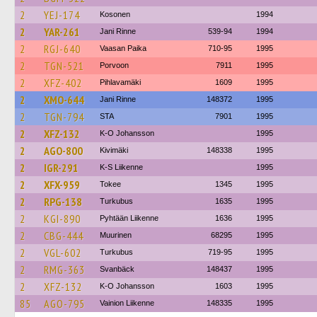
2
YEJ-174
Kosonen
1994
2
YAR-261
Jani Rinne
539-94
1994
2
RGJ-640
Vaasan Paika
710-95
1995
2
TGN-521
Porvoon
7911
1995
2
XFZ-402
Pihlavamäki
1609
1995
2
XMO-644
Jani Rinne
148372
1995
2
TGN-794
STA
7901
1995
2
XFZ-132
K-O Johansson
1995
2
AGO-800
Kivimäki
148338
1995
2
IGR-291
K-S Liikenne
1995
2
XFX-959
Tokee
1345
1995
2
RPG-138
Turkubus
1635
1995
2
KGI-890
Pyhtään Liikenne
1636
1995
2
CBG-444
Muurinen
68295
1995
2
VGL-602
Turkubus
719-95
1995
2
RMG-363
Svanbäck
148437
1995
2
XFZ-132
K-O Johansson
1603
1995
85
AGO-795
Vainion Liikenne
148335
1995