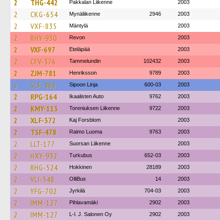
2
THG-442
Pakkalan Liikenne
2003
2
CKG-654
Mynäliikenne
2946
2003
2
VXF-835
Mäntylä
2003
2
RHY-930
Revon
2003
2
VXF-697
Eteläpää
2003
2
CFV-376
Tammelundin
102432
2003
2
ZJM-781
Henriksson
9789
2003
2
SLF-468
Sipoon Linja
600-03
2003
2
RPG-164
Ikaalisten Auto
9762
2003
2
KMY-113
Toreniuksen Liikenne
9722
2003
2
XLF-372
Kaj Forsblom
2003
2
TSF-478
Raimo Luoma
9763
2003
2
LLT-177
Suorsan Liikenne
2003
2
HXY-932
Turkubus
652-03
2003
2
RHG-524
Hokkinen
28189
2003
2
VLI-548
OlliBus
14
2003
2
YFG-702
Jyrkilä
704-03
2003
2
IMM-127
Pihlavamäki
2902
2003
2
IMM-127
L-l. J. Salonen Oy
2902
2003