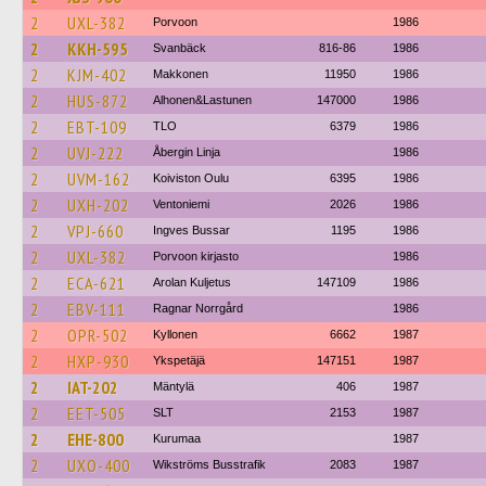
2
UXL-382
Porvoon
1986
2
KKH-595
Svanbäck
816-86
1986
2
KJM-402
Makkonen
11950
1986
2
HUS-872
Alhonen&Lastunen
147000
1986
2
EBT-109
TLO
6379
1986
2
UVJ-222
Åbergin Linja
1986
2
UVM-162
Koiviston Oulu
6395
1986
2
UXH-202
Ventoniemi
2026
1986
2
VPJ-660
Ingves Bussar
1195
1986
2
UXL-382
Porvoon kirjasto
1986
2
ECA-621
Arolan Kuljetus
147109
1986
2
EBV-111
Ragnar Norrgård
1986
2
OPR-502
Kyllonen
6662
1987
2
HXP-930
Ykspetäjä
147151
1987
2
IAT-202
Mäntylä
406
1987
2
EET-505
SLT
2153
1987
2
EHE-800
Kurumaa
1987
2
UXO-400
Wikströms Busstrafik
2083
1987