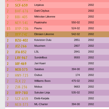
2
SCF-659
Linjakas
2002
2
BHF-676
Dahl Citybus
2002
2
BBI-405
Mikkolan Liikenne
2002
2
NEY-541
Paakinaho
550-02
2002
85
XYP-706
Paunu
524-02
2002
2
XYP-742
Elimäen Liikenne
542-02
2002
2
BZU-402
Koiviston Oulu
2851
2002
2
JEZ-266
Muurinen
2807
2002
2
JFA-852
LSL
2841
2002
2
LRY-967
Sundellbus
9593
2002
2
IAY-469
Jari Kaari
2002
2
NEX-375
Satabus
394-00
2002
2
HNY-725
Oubus
174
2002
2
ÅLK 22
Williams Buss
475-02
2002
2
ZJR-236
Mobus
9663
2002
2
XYP-780
Sukulan Linja
535-02
2002
2
SCF-659
Etelä-Karjala
2002
2
NEX-375
ML-Charter
394-00
2002