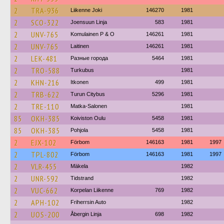
2
TRA-936
Liikenne Joki
146270
1981
2
SCO-322
Joensuun Linja
583
1981
2
UNV-765
Komulainen P & O
146261
1981
2
UNV-765
Laitinen
146261
1981
2
LEK-481
Разные города
5464
1981
2
TRO-588
Turkubus
1981
2
KHN-216
Itkonen
499
1981
2
TRB-622
Turun Citybus
5296
1981
2
TRE-110
Matka-Salonen
1981
85
OKH-385
Koiviston Oulu
5458
1981
85
OKH-385
Pohjola
5458
1981
2
EJX-102
Förbom
146163
1981
1997
2
TPL-802
Förbom
146163
1981
1997
2
VLR-455
Mäkela
1982
2
UNR-592
Tidstrand
1982
2
VUC-662
Korpelan Liikenne
769
1982
2
APH-102
Friherrsin Auto
1982
2
UOS-200
Åbergin Linja
698
1982