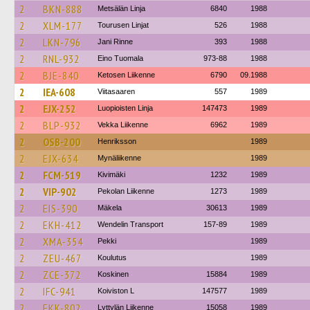
2
BKN-888
Metsälän Linja
6840
1988
2
XLM-177
Tourusen Linjat
526
1988
2
LKN-796
Jani Rinne
393
1988
2
RNL-932
Eino Tuomala
973-88
1988
2
BJE-840
Ketosen Liikenne
6790
09.1988
2
IEA-608
Viitasaaren
557
1989
2
EJX-252
Luopioisten Linja
147473
1989
2
BLP-932
Vekka Liikenne
6962
1989
2
OSB-200
Henriksson
1989
2
EJX-634
Mynäliikenne
1989
2
FCM-519
Kivimäki
1232
1989
2
VIP-902
Pekolan Liikenne
1273
1989
2
EIS-390
Mäkela
30613
1989
2
EKH-412
Wendelin Transport
157-89
1989
2
XMA-354
Pekki
1989
2
ZEU-467
Koulutus
1989
2
ZCE-372
Koskinen
15884
1989
2
IFC-941
Koiviston L
147577
1989
2
EKK-802
Lyttylän Liikenne
15058
1989