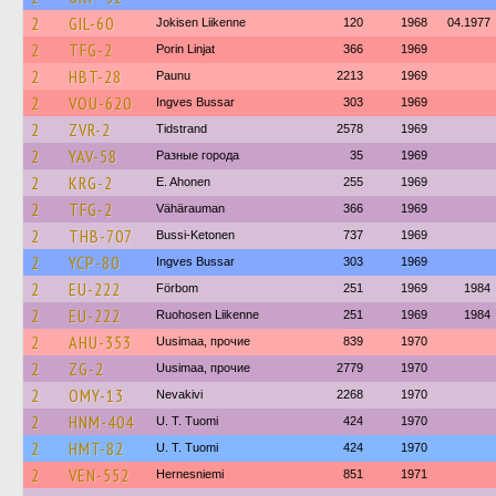
2
GIL-60
Jokisen Liikenne
120
1968
04.1977
2
TFG-2
Porin Linjat
366
1969
2
HBT-28
Paunu
2213
1969
2
VOU-620
Ingves Bussar
303
1969
2
ZVR-2
Tidstrand
2578
1969
2
YAV-58
Разные города
35
1969
2
KRG-2
E. Ahonen
255
1969
2
TFG-2
Vähärauman
366
1969
2
THB-707
Bussi-Ketonen
737
1969
2
YCP-80
Ingves Bussar
303
1969
2
EU-222
Förbom
251
1969
1984
2
EU-222
Ruohosen Liikenne
251
1969
1984
2
AHU-353
Uusimaa, прочие
839
1970
2
ZG-2
Uusimaa, прочие
2779
1970
2
OMY-13
Nevakivi
2268
1970
2
HNM-404
U. T. Tuomi
424
1970
2
HMT-82
U. T. Tuomi
424
1970
2
VEN-552
Hernesniemi
851
1971