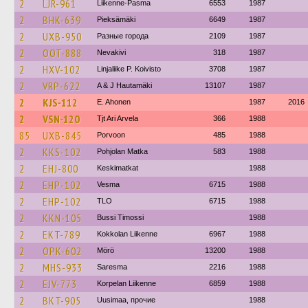
2
LJR-961
Liikenne-Pasma
6553
1987
2
BHK-639
Pieksämäki
6649
1987
2
UXB-950
Разные города
2109
1987
2
OOT-888
Nevakivi
318
1987
2
HXV-102
Linjaliike P. Koivisto
3708
1987
2
VRP-622
A & J Hautamäki
13107
1987
2
KJS-112
E. Ahonen
1987
2016
2
VSN-120
Tjt Ari Arvela
366
1988
85
UXB-845
Porvoon
485
1988
2
KKS-102
Pohjolan Matka
583
1988
2
EHJ-800
Keskimatkat
1988
2
EHP-102
Vesma
6715
1988
2
EHP-102
TLO
6715
1988
2
KKN-105
Bussi Timossi
1988
2
EKT-789
Kokkolan Liikenne
6967
1988
2
OPK-602
Mörö
13200
1988
2
MHS-933
Saresma
2216
1988
2
EJV-773
Korpelan Liikenne
6859
1988
2
BKT-905
Uusimaa, прочие
1988