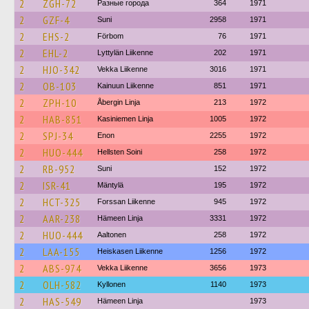
2
ZGH-72
Разные города
364
1971
2
GZF-4
Suni
2958
1971
2
EHS-2
Förbom
76
1971
2
EHL-2
Lyttylän Liikenne
202
1971
2
HJO-342
Vekka Liikenne
3016
1971
2
OB-103
Kainuun Liikenne
851
1971
2
ZPH-10
Åbergin Linja
213
1972
2
HAB-851
Kasiniemen Linja
1005
1972
2
SPJ-34
Enon
2255
1972
2
HUO-444
Hellsten Soini
258
1972
2
RB-952
Suni
152
1972
2
ISR-41
Mäntylä
195
1972
2
HCT-325
Forssan Liikenne
945
1972
2
AAR-238
Hämeen Linja
3331
1972
2
HUO-444
Aaltonen
258
1972
2
LAA-155
Heiskasen Liikenne
1256
1972
2
ABS-974
Vekka Liikenne
3656
1973
2
OLH-582
Kyllonen
1140
1973
2
HAS-549
Hämeen Linja
1973