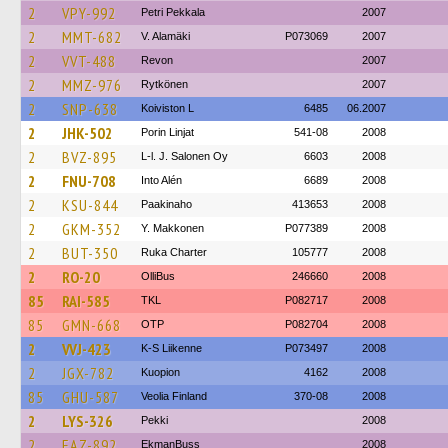
2
VPY-992
Petri Pekkala
2007
2
MMT-682
V. Alamäki
P073069
2007
2
VVT-488
Revon
2007
2
MMZ-976
Rytkönen
2007
2
SNP-638
Koiviston L
6485
06.2007
2
JHK-502
Porin Linjat
541-08
2008
2
BVZ-895
L-l. J. Salonen Oy
6603
2008
2
FNU-708
Into Alén
6689
2008
2
KSU-844
Paakinaho
413653
2008
2
GKM-352
Y. Makkonen
P077389
2008
2
BUT-350
Ruka Charter
105777
2008
2
RO-20
OlliBus
246660
2008
85
RAI-585
TKL
P082717
2008
85
GMN-668
OTP
P082704
2008
2
VVJ-423
K-S Liikenne
P073497
2008
2
JGX-782
Kuopion
4162
2008
85
GHU-587
Veolia Finland
370-08
2008
2
LYS-326
Pekki
2008
2
EAZ-892
EkmanBuss
2008