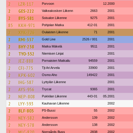
2
LZR-117
Porvoon
12.2000
2
GES-222
Valkeakosken Liikenn
2663
2001
2
BYS-581
Soisalon Liikenne
9275
2001
85
KKH-971
Pohjolan Matka
412-01
2001
2
XYK-726
Oulaisten Liikenne
71
2001
2
RMI-337
Gold Line
2526 / 001
2001
2
BHY-258
Matka Mäkelä
9511
2001
2
TYO-552
Niemisen Linjat
2001
2
JEZ-888
Pornaisten Matkailu
94559
2001
2
CFJ-775
Tjt Ari Arvela
33900
2001
2
KPK-602
Osmo Aho
149422
2001
2
IHG-587
Lyttylän Liikenne
2001
2
AYS-956
Trycat
9365
2001
2
NEP-808
Pukkilan Liikenne
443-01
05.2001
2
LYY-593
Kauhavan Liikenne
2002
2
BLF-803
PS-Bussi
55
2002
2
NEY-582
Andersson
139
2002
2
NEY-578
Andersson
138
2002
2
MLC-820
Norrgårds Buss
2838
2002