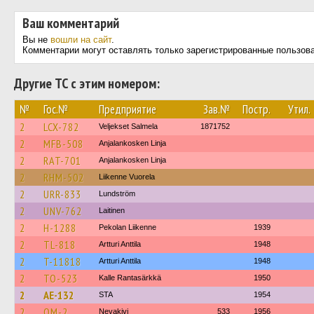
Ваш комментарий
Вы не
вошли на сайт
.
Комментарии могут оставлять только зарегистрированные пользов
Другие ТС с этим номером:
№
Гос.№
Предприятие
Зав.№
Постр.
Утил.
2
LCX-782
Veljekset Salmela
1871752
2
MFB-508
Anjalankosken Linja
2
RAT-701
Anjalankosken Linja
2
RHM-502
Liikenne Vuorela
2
URR-833
Lundström
2
UNV-762
Laitinen
2
H-1288
Pekolan Liikenne
1939
2
TL-818
Artturi Anttila
1948
2
T-11818
Artturi Anttila
1948
2
TO-523
Kalle Rantasärkkä
1950
2
AE-132
STA
1954
2
OM-2
Nevakivi
533
1956