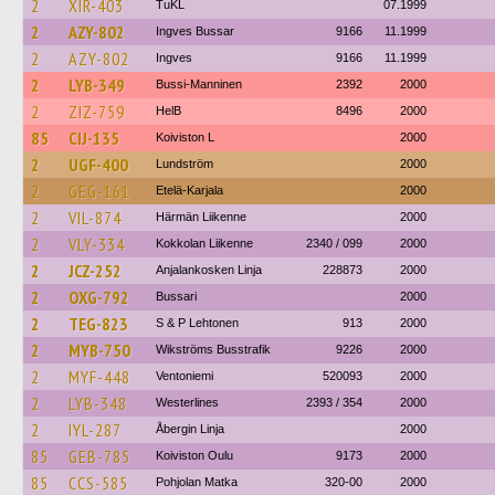
2
XIR-403
TuKL
07.1999
2
AZY-802
Ingves Bussar
9166
11.1999
2
AZY-802
Ingves
9166
11.1999
2
LYB-349
Bussi-Manninen
2392
2000
2
ZIZ-759
HelB
8496
2000
85
CIJ-135
Koiviston L
2000
2
UGF-400
Lundström
2000
2
GEG-161
Etelä-Karjala
2000
2
VIL-874
Härmän Liikenne
2000
2
VLY-334
Kokkolan Liikenne
2340 / 099
2000
2
JCZ-252
Anjalankosken Linja
228873
2000
2
OXG-792
Bussari
2000
2
TEG-823
S & P Lehtonen
913
2000
2
MYB-750
Wikströms Busstrafik
9226
2000
2
MYF-448
Ventoniemi
520093
2000
2
LYB-348
Westerlines
2393 / 354
2000
2
IYL-287
Åbergin Linja
2000
85
GEB-785
Koiviston Oulu
9173
2000
85
CCS-585
Pohjolan Matka
320-00
2000