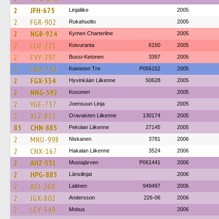
2
JFH-675
Linjaliike
2005
2
FGR-902
Rukahuolto
2005
2
NGB-924
Kymen Charterline
2005
2
LLU-221
Koivuranta
6150
2005
2
EVY-297
Bussi-Ketonen
3397
2005
2
ENA-742
Koiviston Tre
P056152
2005
2
FGX-534
Hyvinkään Liikenne
50628
2005
2
NNG-592
Kosonen
2005
2
YGE-757
Joensuun Linja
2005
2
XLZ-815
Oravaisten Liikenne
130174
2005
85
CHN-885
Pekolan Liikenne
27145
2005
2
MNU-998
Niskanen
3781
2006
2
CNX-167
Hakalan Liikenne
3524
2006
2
AHZ-551
Mustajärven
P061441
2006
2
HPG-885
Länsilinjat
2006
2
AEI-260
Laitinen
949497
2006
2
JGX-802
Andersson
226-06
2006
2
LEY-549
Mobus
2006