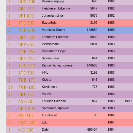
2
UOS-200
Разные города
698
1982
2
ARC-112
Heiskasen Liikenne
5647
1982
2
UPJ-802
Juhanilan Linja
5678
1982
2
ATC-305
Savonlinja
3192
1983
2
TUK-600
Varsinais-Suomi
146659
1983
2
URM-509
Lehtosen Liikenne
5830
1983
2
UPV-736
Pieksämäki
5801
1983
2
VMH-955
Päntäneen Linjat
1983
2
UPS-222
Sipoon Linja
844
1983
2
TUS-922
Kanta-Häme, прочие
146585
1983
2
ATC-305
HKL
3192
1983
2
TOB-179
Kivistö
846
1983
85
TOB-185
Koiviston L
775
1983
85
HRT-285
Paunu
1983
2
ASS-282
Laurilan Liikenne
867
1983
1999
2
UPP-802
Satakunta, прочие
01.1983
2
HSJ-502
OK-Bussit
88
1984
2
HTO-700
LSL
1984
2
KJC-800
Dahl
698-84
1984