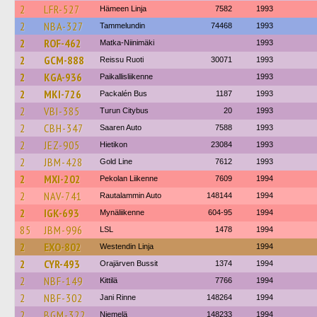
2
LFR-527
Hämeen Linja
7582
1993
2
NBA-327
Tammelundin
74468
1993
2
ROF-462
Matka-Niinimäki
1993
2
GCM-888
Reissu Ruoti
30071
1993
2
KGA-936
Paikallisliikenne
1993
2
MKI-726
Packalén Bus
1187
1993
2
VBI-385
Turun Citybus
20
1993
2
CBH-347
Saaren Auto
7588
1993
2
JEZ-905
Hietikon
23084
1993
2
JBM-428
Gold Line
7612
1993
2
MXI-202
Pekolan Liikenne
7609
1994
2
NAV-741
Rautalammin Auto
148144
1994
2
IGK-693
Mynäliikenne
604-95
1994
85
JBM-996
LSL
1478
1994
2
EXO-802
Westendin Linja
1994
2
CYR-493
Orajärven Bussit
1374
1994
2
NBF-149
Kittilä
7766
1994
2
NBF-302
Jani Rinne
148264
1994
2
BGM-322
Niemelä
148233
1994