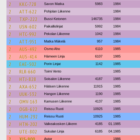
2
KKC-728
Savon Matka
5983
1984
2
ATT-622
Pohjolan Liikenne
1984
2
TXP-222
Bussi-Ketonen
146735
1984
2
USN-602
Paikallislinjat
5992
1984
2
HTC-992
Pekolan Liikenne
1042
1984
2
ATT-951
Matka Mäkelä
957
1984
2
AUS-492
Osmo Aho
6110
1985
2
AUS-414
Hämeen Linja
6107
1985
2
EAE-502
Porin Linjat
1142
1985
2
RLR-660
Toimi Vento
1985
2
HTJ-828
Soisalon Liikenne
4187
1985
2
AXA-652
Hätisen Liikenne
11915
1985
2
UUK-532
Hangon Liikenne
1190
1985
2
OMV-163
Kamusen Liikenne
4137
1985
2
OGB-622
Reissu Ruoti
10925
1985
2
HUM-292
Reissu Ruoti
10925
1985
2
HTN-202
Valkeakosken Liikenn
4185
01.1985
2
UTE-802
Sukulan Linja
6185
04.1985
2
XJS-900
Astor
1986