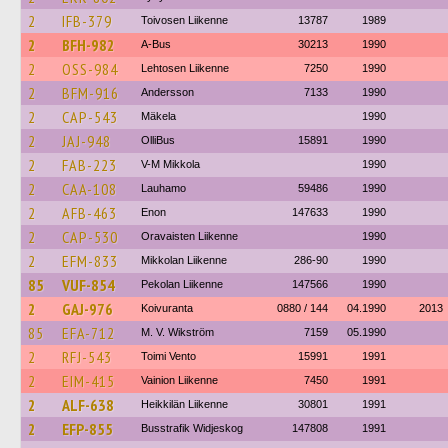
2
IFB-379
Toivosen Liikenne
13787
1989
2
BFH-982
A-Bus
30213
1990
2
OSS-984
Lehtosen Liikenne
7250
1990
2
BFM-916
Andersson
7133
1990
2
CAP-543
Mäkela
1990
2
JAJ-948
OlliBus
15891
1990
2
FAB-223
V-M Mikkola
1990
2
CAA-108
Lauhamo
59486
1990
2
AFB-463
Enon
147633
1990
2
CAP-530
Oravaisten Liikenne
1990
2
EFM-833
Mikkolan Liikenne
286-90
1990
85
VUF-854
Pekolan Liikenne
147566
1990
2
GAJ-976
Koivuranta
0880 / 144
04.1990
2013
85
EFA-712
M. V. Wikström
7159
05.1990
2
RFJ-543
Toimi Vento
15991
1991
2
EIM-415
Vainion Liikenne
7450
1991
2
ALF-638
Heikkilän Liikenne
30801
1991
2
EFP-855
Busstrafik Widjeskog
147808
1991