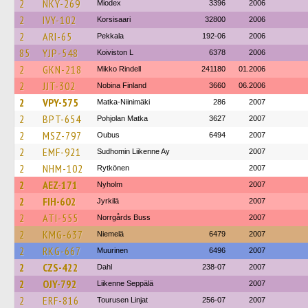
2
NKY-269
Miodex
3396
2006
2
IVY-102
Korsisaari
32800
2006
2
ARI-65
Pekkala
192-06
2006
85
YJP-548
Koiviston L
6378
2006
2
GKN-218
Mikko Rindell
241180
01.2006
2
JJT-302
Nobina Finland
3660
06.2006
2
VPY-575
Matka-Niinimäki
286
2007
2
BPT-654
Pohjolan Matka
3627
2007
2
MSZ-797
Oubus
6494
2007
2
EMF-921
Sudhomin Liikenne Ay
2007
2
NHM-102
Rytkönen
2007
2
AEZ-171
Nyholm
2007
2
FIH-602
Jyrkilä
2007
2
ATI-555
Norrgårds Buss
2007
2
KMG-637
Niemelä
6479
2007
2
RKG-667
Muurinen
6496
2007
2
CZS-422
Dahl
238-07
2007
2
OJY-792
Liikenne Seppälä
2007
2
ERF-816
Tourusen Linjat
256-07
2007