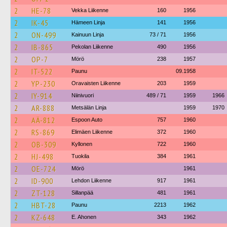
2
HE-78
Vekka Liikenne
160
1956
2
IK-45
Hämeen Linja
141
1956
2
ON-499
Kainuun Linja
73 / 71
1956
2
IB-865
Pekolan Liikenne
490
1956
2
OP-7
Mörö
238
1957
2
IT-522
Paunu
09.1958
2
YP-230
Oravaisten Liikenne
203
1959
2
IY-914
Niinivuori
489 / 71
1959
1966
2
AR-888
Metsälän Linja
1959
1970
2
AÄ-812
Espoon Auto
757
1960
2
RS-869
Elimäen Liikenne
372
1960
2
OB-309
Kyllonen
722
1960
2
HJ-498
Tuokila
384
1961
2
OE-724
Mörö
1961
2
ID-900
Lehdon Liikenne
917
1961
2
ZT-128
Sillanpää
481
1961
2
HBT-28
Paunu
2213
1962
2
KZ-648
E. Ahonen
343
1962