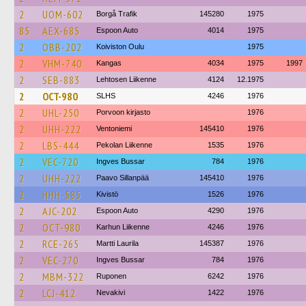
2
UOM-602
Borgå Trafik
145280
1975
85
AEX-685
Espoon Auto
4014
1975
2
OBB-202
Koiviston Oulu
1975
2
VHM-740
Kangas
4034
1975
1997
2
SEB-883
Lehtosen Liikenne
4124
12.1975
2
OCT-980
SLHS
4246
1976
2
UHL-250
Porvoon kirjasto
1976
2
UHH-222
Ventoniemi
145410
1976
2
LBS-444
Pekolan Liikenne
1535
1976
2
VEC-720
Ingves Bussar
784
1976
2
UHH-222
Paavo Sillanpää
145410
1976
2
HHH-585
Kivistö
1526
1976
2
AJC-202
Espoon Auto
4290
1976
2
OCT-980
Karhun Liikenne
4246
1976
2
RCE-265
Martti Laurila
145387
1976
2
VEC-270
Ingves Bussar
784
1976
2
MBM-322
Ruponen
6242
1976
2
LCJ-412
Nevakivi
1422
1976