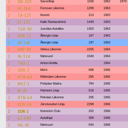
2
XN-269
Savonlinja
1156
1962
1970
2
HJ-264
Forssan Liikenne
1299
1963
2
TA-123
Kivistö
213
1963
2
EF-135
Kalle Rantasärkkä
1449
1963
2
TGH-90
Jussilan Autoliike
1303
1963
2
UDK-71
Åbergin Linja
197
1963
2
AY-146
Åbergin Linja
197
1963
2
HNY-90
Vekka Liikenne
2205
1964
2
IN-324
Niinivuori
1540
1964
2
TNX-2
Artturi Anttila
1964
2
ODK-2
Mörö
688
1965
2
HTN-64
Riihimäen Liikenne
295
1965
2
MDZ-1
Pohjolan Matka
784
1965
2
IK-45
Hämeen Linja
518
1965
2
HTN-64
Pekolan Liikenne
295
1965
2
VOX-24
Järviseudun Linja
2298
1966
2
OOK-2
Koiviston Oulu
202
1966
2
GZ-840
Autolinjat
399
1966
2
IHL-45
Niinivuori
544
1966