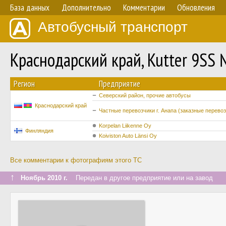
База данных
Дополнительно
Комментарии
Обновления
Автобусный транспорт
Краснодарский край, Kutter 9SS
Регион
Предприятие
Северский район, прочие автобусы
Краснодарский край
Частные перевозчики г. Анапа (заказные перевоз
Korpelan Liikenne Oy
Финляндия
Koiviston Auto Länsi Oy
Все комментарии к фотографиям этого ТС
↑
Ноябрь 2010 г.
Передан в другое предприятие или на завод