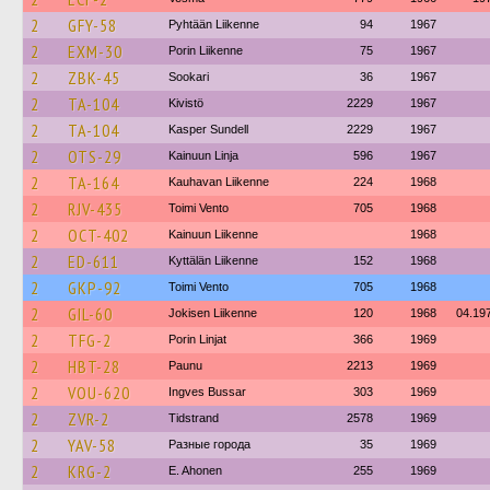
2
GFY-58
Pyhtään Liikenne
94
1967
2
EXM-30
Porin Liikenne
75
1967
2
ZBK-45
Sookari
36
1967
2
TA-104
Kivistö
2229
1967
2
TA-104
Kasper Sundell
2229
1967
2
OTS-29
Kainuun Linja
596
1967
2
TA-164
Kauhavan Liikenne
224
1968
2
RJV-435
Toimi Vento
705
1968
2
OCT-402
Kainuun Liikenne
1968
2
ED-611
Kyttälän Liikenne
152
1968
2
GKP-92
Toimi Vento
705
1968
2
GIL-60
Jokisen Liikenne
120
1968
04.19
2
TFG-2
Porin Linjat
366
1969
2
HBT-28
Paunu
2213
1969
2
VOU-620
Ingves Bussar
303
1969
2
ZVR-2
Tidstrand
2578
1969
2
YAV-58
Разные города
35
1969
2
KRG-2
E. Ahonen
255
1969