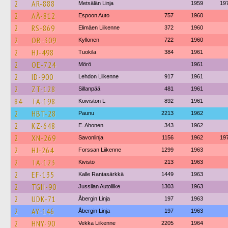
2
AR-888
Metsälän Linja
1959
19
2
AÄ-812
Espoon Auto
757
1960
2
RS-869
Elimäen Liikenne
372
1960
2
OB-309
Kyllonen
722
1960
2
HJ-498
Tuokila
384
1961
2
OE-724
Mörö
1961
2
ID-900
Lehdon Liikenne
917
1961
2
ZT-128
Sillanpää
481
1961
84
TA-198
Koiviston L
892
1961
2
HBT-28
Paunu
2213
1962
2
KZ-648
E. Ahonen
343
1962
2
XN-269
Savonlinja
1156
1962
19
2
HJ-264
Forssan Liikenne
1299
1963
2
TA-123
Kivistö
213
1963
2
EF-135
Kalle Rantasärkkä
1449
1963
2
TGH-90
Jussilan Autoliike
1303
1963
2
UDK-71
Åbergin Linja
197
1963
2
AY-146
Åbergin Linja
197
1963
2
HNY-90
Vekka Liikenne
2205
1964