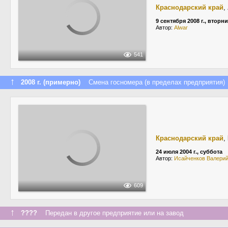
Краснодарский край
,
9 сентября 2008 г., вторн
Автор:
Alwar
541
↑
2008 г. (примерно)
Смена госномера (в пределах предприятия)
Краснодарский край
,
24 июля 2004 г., суббота
Автор:
Исайченков Валери
609
↑
????
Передан в другое предприятие или на завод