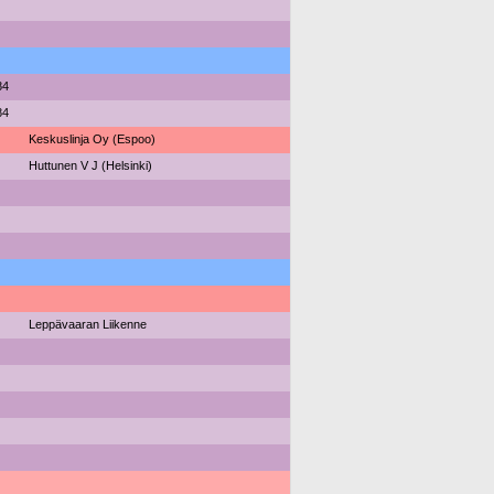
84
84
Keskuslinja Oy (Espoo)
Huttunen V J (Helsinki)
Leppävaaran Liikenne