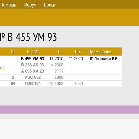
Помощь
Форум
Поиск
 № В 455 УМ 93
№
Гос.№
С...
По...
Примечание
В 455 УМ 93
11.2010
11.2020
ИП Плотников В.В.
В 238 АК 93
≈ 2008
ки)
А 095 ХА 23
????
2
VUC-662
1989
84
TOB-184
12.1982
1989