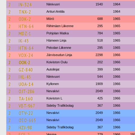
2
IN-324
Niinivuori
1540
1964
2
TNX-2
Artturi Anttila
1964
2
ODK-2
Mörö
688
1965
2
HTN-64
Riihimäen Liikenne
295
1965
2
MDZ-1
Pohjolan Matka
784
1965
2
IK-45
Hämeen Linja
518
1965
2
HTN-64
Pekolan Liikenne
295
1965
2
VOX-24
Järviseudun Linja
2298
1966
2
OOK-2
Koiviston Oulu
202
1966
2
GZ-840
Autolinjat
399
1966
2
IHL-45
Niinivuori
544
1966
2
UOA-14
Kyllonen
1909
1966
2
OJT-286
Nevakivi
2049
1966
2
TA-160
Koiviston L
425
1966
2
VBT-967
Sideby Trafikbolag
367
1966
2
OTV-22
Nevakivi
2049
1966
2
OEO-665
Nevakivi
2049
1966
2
HZJ-98
Sideby Trafikbolag
367
1966
2
ECF-2
Vesma
779
1966
19