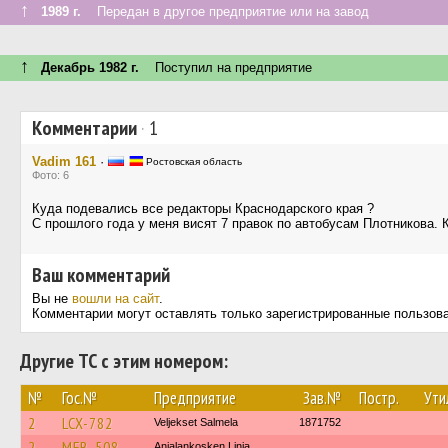
↑
1989 г.
Передан в другое предприятие или на завод
↑
Декабрь 1982 г.
Поступил на предприятие
Комментарии
·
1
Vadim 161
·
Ростовская область
Фото: 6
Куда подевались все редакторы Краснодарского края ?
С прошлого года у меня висят 7 правок по автобусам Плотникова. К
Ваш комментарий
Вы не
вошли на сайт
.
Комментарии могут оставлять только зарегистрированные пользов
Другие ТС с этим номером:
№
Гос.№
Предприятие
Зав.№
Постр.
Ути
2
LCX-782
Veljekset Salmela
1871752
2
MFB-508
Anjalankosken Linja