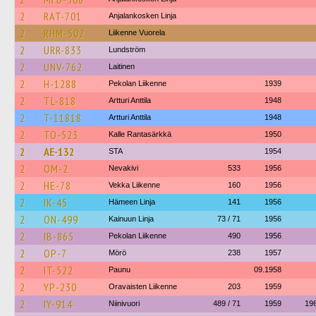
2
RAT-701
Anjalankosken Linja
2
RHM-502
Liikenne Vuorela
2
URR-833
Lundström
2
UNV-762
Laitinen
2
H-1288
Pekolan Liikenne
1939
2
TL-818
Artturi Anttila
1948
2
T-11818
Artturi Anttila
1948
2
TO-523
Kalle Rantasärkkä
1950
2
AE-132
STA
1954
2
OM-2
Nevakivi
533
1956
2
HE-78
Vekka Liikenne
160
1956
2
IK-45
Hämeen Linja
141
1956
2
ON-499
Kainuun Linja
73 / 71
1956
2
IB-865
Pekolan Liikenne
490
1956
2
OP-7
Mörö
238
1957
2
IT-522
Paunu
09.1958
2
YP-230
Oravaisten Liikenne
203
1959
2
IY-914
Niinivuori
489 / 71
1959
19