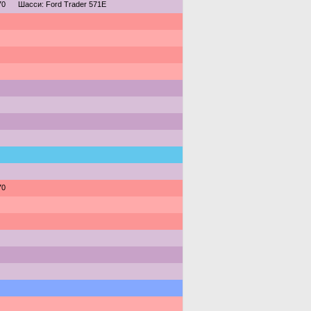
70
Шасси: Ford Trader 571E
70