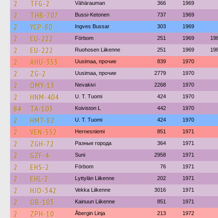
2
TFG-2
Vähärauman
366
1969
2
THB-707
Bussi-Ketonen
737
1969
2
YCP-80
Ingves Bussar
303
1969
2
EU-222
Förbom
251
1969
19
2
EU-222
Ruohosen Liikenne
251
1969
19
2
AHU-353
Uusimaa, прочие
839
1970
2
ZG-2
Uusimaa, прочие
2779
1970
2
OMY-13
Nevakivi
2268
1970
2
HNM-404
U. T. Tuomi
424
1970
84
TA-103
Koiviston L
442
1970
2
HMT-82
U. T. Tuomi
424
1970
2
VEN-552
Hernesniemi
851
1971
2
ZGH-72
Разные города
364
1971
2
GZF-4
Suni
2958
1971
2
EHS-2
Förbom
76
1971
2
EHL-2
Lyttylän Liikenne
202
1971
2
HJO-342
Vekka Liikenne
3016
1971
2
OB-103
Kainuun Liikenne
851
1971
2
ZPH-10
Åbergin Linja
213
1972