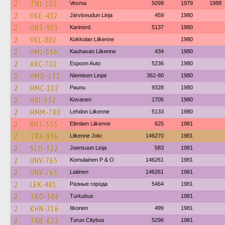
2
TNJ-102
Vesma
5099
1979
1988
2
VKE-432
Järviseudun Linja
459
1980
2
UNT-923
Karinord
5137
1980
2
VKL-802
Kokkolan Liikenne
1980
2
UMJ-536
Kauhavan Liikenne
434
1980
2
ARC-702
Espoon Auto
5236
1980
2
HMO-132
Niemisen Linjat
362-80
1980
2
HMC-102
Paunu
9328
1980
2
HRJ-632
Kovanen
1705
1980
2
HMM-780
Lehdon Liikenne
5133
1980
2
RHT-555
Elimäen Liikenne
625
1981
2
TRA-936
Liikenne Joki
146270
1981
2
SCO-322
Joensuun Linja
583
1981
2
UNV-765
Komulainen P & O
146261
1981
2
UNV-765
Laitinen
146261
1981
2
LEK-481
Разные города
5464
1981
2
TRO-588
Turkubus
1981
2
KHN-216
Itkonen
499
1981
2
TRB-622
Turun Citybus
5296
1981