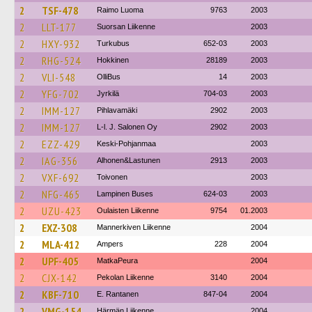
2
TSF-478
Raimo Luoma
9763
2003
2
LLT-177
Suorsan Liikenne
2003
2
HXY-932
Turkubus
652-03
2003
2
RHG-524
Hokkinen
28189
2003
2
VLI-548
OlliBus
14
2003
2
YFG-702
Jyrkilä
704-03
2003
2
IMM-127
Pihlavamäki
2902
2003
2
IMM-127
L-l. J. Salonen Oy
2902
2003
2
EZZ-429
Keski-Pohjanmaa
2003
2
IAG-356
Alhonen&Lastunen
2913
2003
2
VXF-692
Toivonen
2003
2
NFG-465
Lampinen Buses
624-03
2003
2
UZU-423
Oulaisten Liikenne
9754
01.2003
2
EXZ-308
Mannerkiven Liikenne
2004
2
MLA-412
Ampers
228
2004
2
UPF-405
MatkaPeura
2004
2
CJX-142
Pekolan Liikenne
3140
2004
2
KBF-710
E. Rantanen
847-04
2004
2
VMG-154
Härmän Liikenne
2004