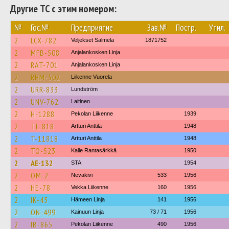
Другие ТС с этим номером:
№
Гос.№
Предприятие
Зав.№
Постр.
Утил.
2
LCX-782
Veljekset Salmela
1871752
2
MFB-508
Anjalankosken Linja
2
RAT-701
Anjalankosken Linja
2
RHM-502
Liikenne Vuorela
2
URR-833
Lundström
2
UNV-762
Laitinen
2
H-1288
Pekolan Liikenne
1939
2
TL-818
Artturi Anttila
1948
2
T-11818
Artturi Anttila
1948
2
TO-523
Kalle Rantasärkkä
1950
2
AE-132
STA
1954
2
OM-2
Nevakivi
533
1956
2
HE-78
Vekka Liikenne
160
1956
2
IK-45
Hämeen Linja
141
1956
2
ON-499
Kainuun Linja
73 / 71
1956
2
IB-865
Pekolan Liikenne
490
1956