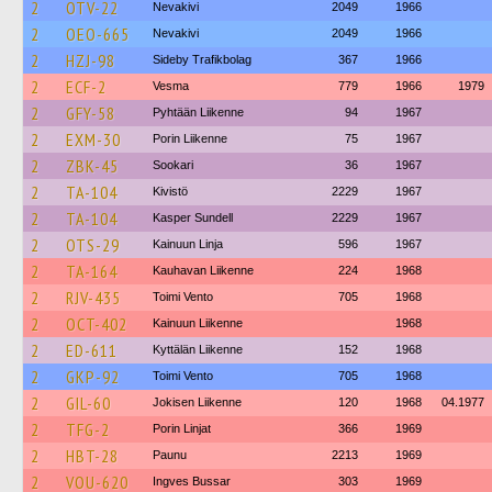
2
OTV-22
Nevakivi
2049
1966
2
OEO-665
Nevakivi
2049
1966
2
HZJ-98
Sideby Trafikbolag
367
1966
2
ECF-2
Vesma
779
1966
1979
2
GFY-58
Pyhtään Liikenne
94
1967
2
EXM-30
Porin Liikenne
75
1967
2
ZBK-45
Sookari
36
1967
2
TA-104
Kivistö
2229
1967
2
TA-104
Kasper Sundell
2229
1967
2
OTS-29
Kainuun Linja
596
1967
2
TA-164
Kauhavan Liikenne
224
1968
2
RJV-435
Toimi Vento
705
1968
2
OCT-402
Kainuun Liikenne
1968
2
ED-611
Kyttälän Liikenne
152
1968
2
GKP-92
Toimi Vento
705
1968
2
GIL-60
Jokisen Liikenne
120
1968
04.1977
2
TFG-2
Porin Linjat
366
1969
2
HBT-28
Paunu
2213
1969
2
VOU-620
Ingves Bussar
303
1969