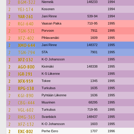
2
BGM-322
Niemelä
148233
1994
2
YEJ-174
Kosonen
1994
2
YAR-261
Jani Rinne
539-94
1994
2
RGJ-640
Vaasan Paika
710-95
1995
2
TGN-521
Porvoon
7911
1995
2
XFZ-402
Pihlavamäki
1609
1995
2
XMO-644
Jani Rinne
148372
1995
2
TGN-794
STA
7901
1995
2
XFZ-132
K-O Johansson
1995
2
AGO-800
Kivimäki
148338
1995
2
IGR-291
K-S Liikenne
1995
2
XFX-959
Tokee
1345
1995
2
RPG-138
Turkubus
1635
1995
2
KGI-890
Pyhtään Liikenne
1636
1995
2
CBG-444
Muurinen
68295
1995
2
VGL-602
Turkubus
719-95
1995
2
RMG-363
Svanbäck
148437
1995
2
XFZ-132
K-O Johansson
1603
1995
2
EXC-802
Perhe Eero
1707
1996