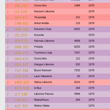
2
VRK-602
Osmo Aho
1488
1978
2
LCL-659
Ketosen Liikenne
1978
2
HKV-927
Ykspetäjä
151
1978
2
TMR-802
Artturi Anttila
133
1978
2
OHB-302
Koiviston Oulu
8292
1978
2
LCL-659
Kuusela
1978
2
VEV-775
Härmän Liikenne
4808
1978
2
OHB-302
Pohjola
8292
1978
2
UUK-192
Tuomisen Linja
7267
1978
2
UKU-621
Osmo Aho
112
1978
2
UKU-107
Hangon Liikenne
932
1978
2
TLP-388
Bussi-Ketonen
7332
1978
2
HZG-391
Lauri Viitaniemi
50
1978
2
AMO-603
Vekka Liikenne
5015
1979
2
NCM-928
A-Bus
266
1979
2
LCT-188
Liikenne-Pasma
4996
1979
2
TNC-952
MatkaPeura
294
1979
2
ALP-307
Matka-Viitala
1979