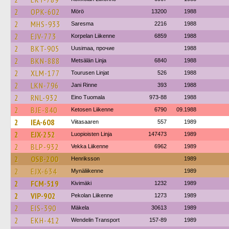
2
OPK-602
Mörö
13200
1988
2
MHS-933
Saresma
2216
1988
2
EJV-773
Korpelan Liikenne
6859
1988
2
BKT-905
Uusimaa, прочие
1988
2
BKN-888
Metsälän Linja
6840
1988
2
XLM-177
Tourusen Linjat
526
1988
2
LKN-796
Jani Rinne
393
1988
2
RNL-932
Eino Tuomala
973-88
1988
2
BJE-840
Ketosen Liikenne
6790
09.1988
2
IEA-608
Viitasaaren
557
1989
2
EJX-252
Luopioisten Linja
147473
1989
2
BLP-932
Vekka Liikenne
6962
1989
2
OSB-200
Henriksson
1989
2
EJX-634
Mynäliikenne
1989
2
FCM-519
Kivimäki
1232
1989
2
VIP-902
Pekolan Liikenne
1273
1989
2
EIS-390
Mäkela
30613
1989
2
EKH-412
Wendelin Transport
157-89
1989