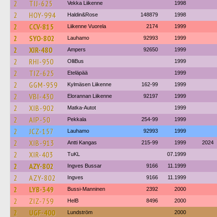
2
TIJ-625
Vekka Liikenne
1998
2
HOY-994
Haldin&Rose
148879
1998
2
CCV-815
Liikenne Vuorela
2174
1999
2
SYO-802
Lauhamo
92993
1999
2
XIR-480
Ampers
92650
1999
2
RHI-950
OlliBus
1999
2
TIZ-625
Eteläpää
1999
2
GGM-959
Kylmäsen Liikenne
162-99
1999
2
VBI-430
Elorannan Liikenne
92197
1999
2
XIB-902
Matka-Autot
1999
2
AIP-50
Pekkala
254-99
1999
2
JCZ-157
Lauhamo
92993
1999
2
XIB-913
Antti Kangas
215-99
1999
2024
2
XIR-403
TuKL
07.1999
2
AZY-802
Ingves Bussar
9166
11.1999
2
AZY-802
Ingves
9166
11.1999
2
LYB-349
Bussi-Manninen
2392
2000
2
ZIZ-759
HelB
8496
2000
2
UGF-400
Lundström
2000