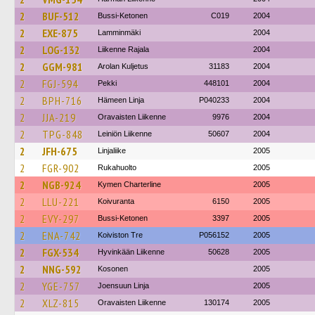
2
BUF-512
Bussi-Ketonen
C019
2004
2
EXE-875
Lamminmäki
2004
2
LOG-132
Liikenne Rajala
2004
2
GGM-981
Arolan Kuljetus
31183
2004
2
FGJ-594
Pekki
448101
2004
2
BPH-716
Hämeen Linja
P040233
2004
2
JJA-219
Oravaisten Liikenne
9976
2004
2
TPG-848
Leiniön Liikenne
50607
2004
2
JFH-675
Linjaliike
2005
2
FGR-902
Rukahuolto
2005
2
NGB-924
Kymen Charterline
2005
2
LLU-221
Koivuranta
6150
2005
2
EVY-297
Bussi-Ketonen
3397
2005
2
ENA-742
Koiviston Tre
P056152
2005
2
FGX-534
Hyvinkään Liikenne
50628
2005
2
NNG-592
Kosonen
2005
2
YGE-757
Joensuun Linja
2005
2
XLZ-815
Oravaisten Liikenne
130174
2005