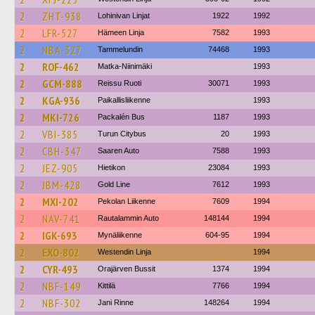
2
ZHT-938
Lohinivan Linjat
1922
1992
2
LFR-527
Hämeen Linja
7582
1993
2
NBA-327
Tammelundin
74468
1993
2
ROF-462
Matka-Niinimäki
1993
2
GCM-888
Reissu Ruoti
30071
1993
2
KGA-936
Paikallisliikenne
1993
2
MKI-726
Packalén Bus
1187
1993
2
VBI-385
Turun Citybus
20
1993
2
CBH-347
Saaren Auto
7588
1993
2
JEZ-905
Hietikon
23084
1993
2
JBM-428
Gold Line
7612
1993
2
MXI-202
Pekolan Liikenne
7609
1994
2
NAV-741
Rautalammin Auto
148144
1994
2
IGK-693
Mynäliikenne
604-95
1994
2
EXO-802
Westendin Linja
1994
2
CYR-493
Orajärven Bussit
1374
1994
2
NBF-149
Kittilä
7766
1994
2
NBF-302
Jani Rinne
148264
1994