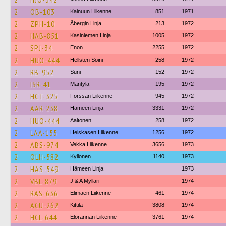
2
OB-103
Kainuun Liikenne
851
1971
2
ZPH-10
Åbergin Linja
213
1972
2
HAB-851
Kasiniemen Linja
1005
1972
2
SPJ-34
Enon
2255
1972
2
HUO-444
Hellsten Soini
258
1972
2
RB-952
Suni
152
1972
2
ISR-41
Mäntylä
195
1972
2
HCT-325
Forssan Liikenne
945
1972
2
AAR-238
Hämeen Linja
3331
1972
2
HUO-444
Aaltonen
258
1972
2
LAA-155
Heiskasen Liikenne
1256
1972
2
ABS-974
Vekka Liikenne
3656
1973
2
OLH-582
Kyllonen
1140
1973
2
HAS-549
Hämeen Linja
1973
2
VBL-879
J & A Mylläri
1974
2
RAS-636
Elimäen Liikenne
461
1974
2
ACU-262
Kittilä
3808
1974
2
HCL-644
Elorannan Liikenne
3761
1974