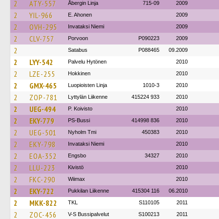
2
ATY-557
Åbergin Linja
715-09
2009
2
YIL-966
E. Ahonen
2009
2
OVH-295
Invataksi Niemi
2009
2
CLV-757
Porvoon
P090223
2009
2
Satabus
P088465
09.2009
2
LYY-542
Palvelu Hytönen
2010
2
LZE-255
Hokkinen
2010
2
GMX-465
Luopioisten Linja
1010-3
2010
2
ZOP-781
Lyttylän Liikenne
415224 933
2010
2
UEG-494
P. Koivisto
2010
2
EKY-779
PS-Bussi
414998 836
2010
2
UEG-501
Nyholm Tmi
450383
2010
2
EKY-798
Invataksi Niemi
2010
2
EOA-352
Engsbo
34327
2010
2
LLU-223
Kivistö
2010
2
FKC-290
Wiimax
2010
2
EKY-722
Pukkilan Liikenne
415304 116
06.2010
2
MKK-822
TKL
S110105
2011
2
ZOC-456
V-S Bussipalvelut
S100213
2011