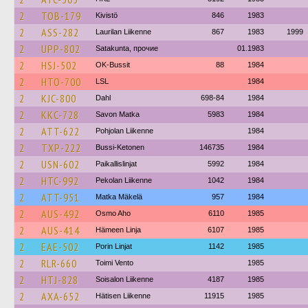
2
TOB-179
Kivistö
846
1983
2
ASS-282
Laurilan Liikenne
867
1983
1999
2
UPP-802
Satakunta, прочие
01.1983
2
HSJ-502
OK-Bussit
88
1984
2
HTO-700
LSL
1984
2
KJC-800
Dahl
698-84
1984
2
KKC-728
Savon Matka
5983
1984
2
ATT-622
Pohjolan Liikenne
1984
2
TXP-222
Bussi-Ketonen
146735
1984
2
USN-602
Paikallislinjat
5992
1984
2
HTC-992
Pekolan Liikenne
1042
1984
2
ATT-951
Matka Mäkelä
957
1984
2
AUS-492
Osmo Aho
6110
1985
2
AUS-414
Hämeen Linja
6107
1985
2
EAE-502
Porin Linjat
1142
1985
2
RLR-660
Toimi Vento
1985
2
HTJ-828
Soisalon Liikenne
4187
1985
2
AXA-652
Hätisen Liikenne
11915
1985