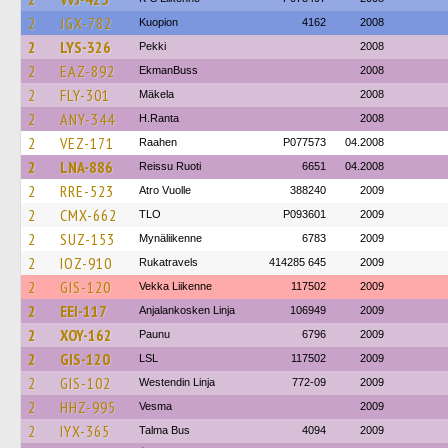
2
JGX-782
Kuopion
4162
2008
2
LYS-326
Pekki
2008
2
EAZ-892
EkmanBuss
2008
2
FLY-301
Mäkela
2008
2
ANY-344
H.Ranta
2008
2
VEZ-171
Raahen
P077573
04.2008
2
LNA-886
Reissu Ruoti
6651
04.2008
2
RRE-523
Atro Vuolle
388240
2009
2
CMX-662
TLO
P093601
2009
2
SUZ-153
Mynäliikenne
6783
2009
2
IOZ-910
Rukatravels
414285 645
2009
2
GIS-120
Vekka Liikenne
117502
2009
2
EEI-117
Anjalankosken Linja
106949
2009
2
XOY-162
Paunu
6796
2009
2
GIS-120
LSL
117502
2009
2
GIS-102
Westendin Linja
772-09
2009
2
HHZ-995
Vesma
2009
2
IYX-365
Talma Bus
4094
2009