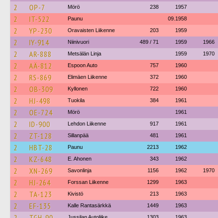
2
OP-7
Mörö
238
1957
2
IT-522
Paunu
09.1958
2
YP-230
Oravaisten Liikenne
203
1959
2
IY-914
Niinivuori
489 / 71
1959
1966
2
AR-888
Metsälän Linja
1959
1970
2
AÄ-812
Espoon Auto
757
1960
2
RS-869
Elimäen Liikenne
372
1960
2
OB-309
Kyllonen
722
1960
2
HJ-498
Tuokila
384
1961
2
OE-724
Mörö
1961
2
ID-900
Lehdon Liikenne
917
1961
2
ZT-128
Sillanpää
481
1961
2
HBT-28
Paunu
2213
1962
2
KZ-648
E. Ahonen
343
1962
2
XN-269
Savonlinja
1156
1962
1970
2
HJ-264
Forssan Liikenne
1299
1963
2
TA-123
Kivistö
213
1963
2
EF-135
Kalle Rantasärkkä
1449
1963
2
TGH-90
Jussilan Autoliike
1303
1963