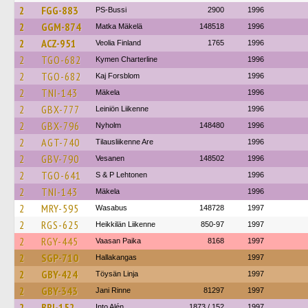
2
FGG-883
PS-Bussi
2900
1996
2
GGM-874
Matka Mäkelä
148518
1996
2
ACZ-951
Veolia Finland
1765
1996
2
TGO-682
Kymen Charterline
1996
2
TGO-682
Kaj Forsblom
1996
2
TNI-143
Mäkela
1996
2
GBX-777
Leiniön Liikenne
1996
2
GBX-796
Nyholm
148480
1996
2
AGT-740
Tilausliikenne Are
1996
2
GBV-790
Vesanen
148502
1996
2
TGO-641
S & P Lehtonen
1996
2
TNI-143
Mäkela
1996
2
MRY-595
Wasabus
148728
1997
2
RGS-625
Heikkilän Liikenne
850-97
1997
2
RGY-445
Vaasan Paika
8168
1997
2
SGP-710
Hallakangas
1997
2
GBY-424
Töysän Linja
1997
2
GBY-343
Jani Rinne
81297
1997
2
BRI-152
Into Alén
1873 / 152
1997