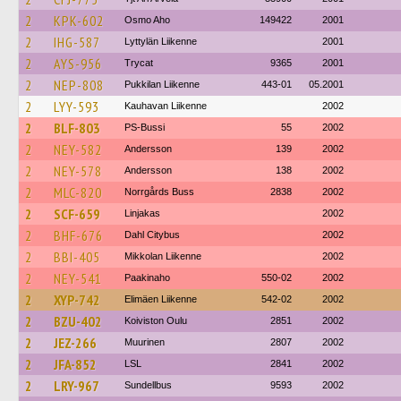
2
KPK-602
Osmo Aho
149422
2001
2
IHG-587
Lyttylän Liikenne
2001
2
AYS-956
Trycat
9365
2001
2
NEP-808
Pukkilan Liikenne
443-01
05.2001
2
LYY-593
Kauhavan Liikenne
2002
2
BLF-803
PS-Bussi
55
2002
2
NEY-582
Andersson
139
2002
2
NEY-578
Andersson
138
2002
2
MLC-820
Norrgårds Buss
2838
2002
2
SCF-659
Linjakas
2002
2
BHF-676
Dahl Citybus
2002
2
BBI-405
Mikkolan Liikenne
2002
2
NEY-541
Paakinaho
550-02
2002
2
XYP-742
Elimäen Liikenne
542-02
2002
2
BZU-402
Koiviston Oulu
2851
2002
2
JEZ-266
Muurinen
2807
2002
2
JFA-852
LSL
2841
2002
2
LRY-967
Sundellbus
9593
2002