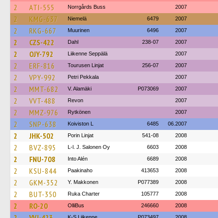
2
ATI-555
Norrgårds Buss
2007
2
KMG-637
Niemelä
6479
2007
2
RKG-667
Muurinen
6496
2007
2
CZS-422
Dahl
238-07
2007
2
OJY-792
Liikenne Seppälä
2007
2
ERF-816
Tourusen Linjat
256-07
2007
2
VPY-992
Petri Pekkala
2007
2
MMT-682
V. Alamäki
P073069
2007
2
VVT-488
Revon
2007
2
MMZ-976
Rytkönen
2007
2
SNP-638
Koiviston L
6485
06.2007
2
JHK-502
Porin Linjat
541-08
2008
2
BVZ-895
L-l. J. Salonen Oy
6603
2008
2
FNU-708
Into Alén
6689
2008
2
KSU-844
Paakinaho
413653
2008
2
GKM-352
Y. Makkonen
P077389
2008
2
BUT-350
Ruka Charter
105777
2008
2
RO-20
OlliBus
246660
2008
2
VVJ-423
K-S Liikenne
P073497
2008