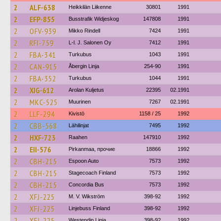
2
ALF-638
Heikkilän Liikenne
30801
1991
2
EFP-855
Busstrafik Widjeskog
147808
1991
2
OFV-939
Mikko Rindell
7424
1991
2
RFI-759
L-l. J. Salonen Oy
7412
1991
2
FBA-341
Turkubus
1043
1991
2
CAN-915
Åbergin Linja
254-90
1991
2
FBA-352
Turkubus
1044
1991
2
XIG-612
Arolan Kuljetus
22395
02.1991
2
MKC-525
Muurinen
7267
02.1991
2
LLF-294
Kivistö
1158 / 25
1992
2
CBB-568
Lähilinjat
7495
1992
2
HXF-723
Raahen
147910
1992
2
EII-576
Pirkanmaa, прочие
18866
1992
2
CBH-215
Espoon Auto
7573
1992
2
CBH-215
Stagecoach Finland
7573
1992
2
CBH-215
Concordia Bus
7573
1992
2
XFJ-225
M. V. Wikström
398-92
1992
2
XFJ-225
Linjebuss Finland
398-92
1992
2
XFJ-225
Westendin Linja
398-92
1992