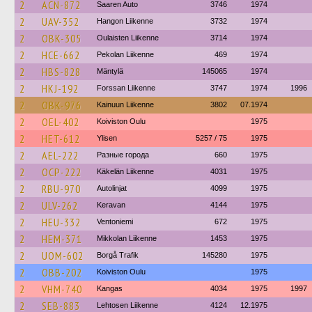
2
ACN-872
Saaren Auto
3746
1974
2
UAV-352
Hangon Liikenne
3732
1974
2
OBK-305
Oulaisten Liikenne
3714
1974
2
HCE-662
Pekolan Liikenne
469
1974
2
HBS-828
Mäntylä
145065
1974
2
HKJ-192
Forssan Liikenne
3747
1974
1996
2
OBK-976
Kainuun Liikenne
3802
07.1974
2
OEL-402
Koiviston Oulu
1975
2
HET-612
Ylisen
5257 / 75
1975
2
AEL-222
Разные города
660
1975
2
OCP-222
Käkelän Liikenne
4031
1975
2
RBU-970
Autolinjat
4099
1975
2
ULV-262
Keravan
4144
1975
2
HEU-332
Ventoniemi
672
1975
2
HEM-371
Mikkolan Liikenne
1453
1975
2
UOM-602
Borgå Trafik
145280
1975
2
OBB-202
Koiviston Oulu
1975
2
VHM-740
Kangas
4034
1975
1997
2
SEB-883
Lehtosen Liikenne
4124
12.1975