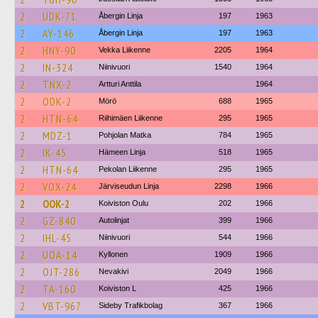
2
UDK-71
Åbergin Linja
197
1963
2
AY-146
Åbergin Linja
197
1963
2
HNY-90
Vekka Liikenne
2205
1964
2
IN-324
Niinivuori
1540
1964
2
TNX-2
Artturi Anttila
1964
2
ODK-2
Mörö
688
1965
2
HTN-64
Riihimäen Liikenne
295
1965
2
MDZ-1
Pohjolan Matka
784
1965
2
IK-45
Hämeen Linja
518
1965
2
HTN-64
Pekolan Liikenne
295
1965
2
VOX-24
Järviseudun Linja
2298
1966
2
OOK-2
Koiviston Oulu
202
1966
2
GZ-840
Autolinjat
399
1966
2
IHL-45
Niinivuori
544
1966
2
UOA-14
Kyllonen
1909
1966
2
OJT-286
Nevakivi
2049
1966
2
TA-160
Koiviston L
425
1966
2
VBT-967
Sideby Trafikbolag
367
1966