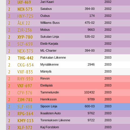
2
IAY-469
Jari Kaari
2002
2
NEX-375
Satabus
394-00
2002
2
HNY-725
Oubus
174
2002
2
ÅLK 22
Williams Buss
475-02
2002
2
ZJR-236
Mobus
9663
2002
2
XYP-780
Sukulan Linja
535-02
2002
2
SCF-659
Etelä-Karjala
2002
2
NEX-375
ML-Charter
394-00
2002
2
THG-442
Pakkalan Liikenne
2003
2
CKG-654
Mynäliikenne
2946
2003
2
VXF-835
Mäntylä
2003
2
RHY-930
Revon
2003
2
VXF-697
Eteläpää
2003
2
CFV-376
Tammelundin
102432
2003
2
ZJM-781
Henriksson
9789
2003
2
SLF-468
Sipoon Linja
600-03
2003
2
RPG-164
Ikaalisten Auto
9762
2003
2
KMY-113
Toreniuksen Liikenne
9722
2003
2
XLF-372
Kaj Forsblom
2003