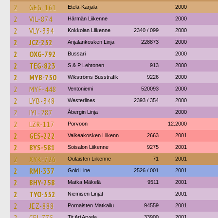
2
GEG-161
Etelä-Karjala
2000
2
VIL-874
Härmän Liikenne
2000
2
VLY-334
Kokkolan Liikenne
2340 / 099
2000
2
JCZ-252
Anjalankosken Linja
228873
2000
2
OXG-792
Bussari
2000
2
TEG-823
S & P Lehtonen
913
2000
2
MYB-750
Wikströms Busstrafik
9226
2000
2
MYF-448
Ventoniemi
520093
2000
2
LYB-348
Westerlines
2393 / 354
2000
2
IYL-287
Åbergin Linja
2000
2
LZR-117
Porvoon
12.2000
2
GES-222
Valkeakosken Liikenn
2663
2001
2
BYS-581
Soisalon Liikenne
9275
2001
2
XYK-726
Oulaisten Liikenne
71
2001
2
RMI-337
Gold Line
2526 / 001
2001
2
BHY-258
Matka Mäkelä
9511
2001
2
TYO-552
Niemisen Linjat
2001
2
JEZ-888
Pornaisten Matkailu
94559
2001
2
CFJ-775
Tjt Ari Arvela
33900
2001