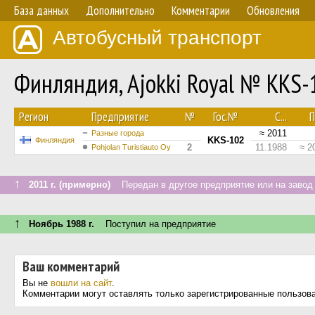
База данных
Дополнительно
Комментарии
Обновления
Автобусный транспорт
Финляндия, Ajokki Royal № KKS-
Регион
Предприятие
№
Гос.№
С...
П
≈ 2011
Разные города
KKS-102
Финляндия
2
11.1988
≈ 2
Pohjolan Turistiauto Oy
↑
2011 г. (примерно)
Передан в другое предприятие или на завод
↑
Ноябрь 1988 г.
Поступил на предприятие
Ваш комментарий
Вы не
вошли на сайт
.
Комментарии могут оставлять только зарегистрированные пользов