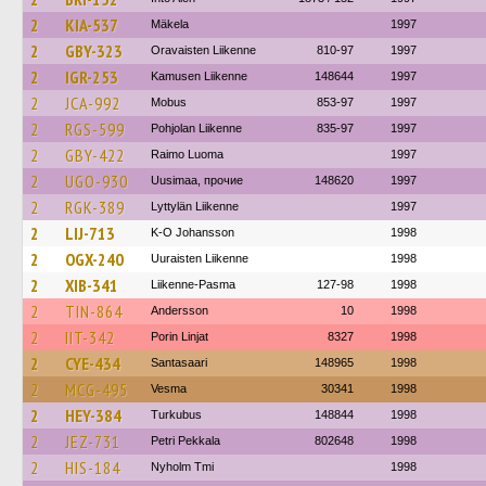
2
KIA-537
Mäkela
1997
2
GBY-323
Oravaisten Liikenne
810-97
1997
2
IGR-253
Kamusen Liikenne
148644
1997
2
JCA-992
Mobus
853-97
1997
2
RGS-599
Pohjolan Liikenne
835-97
1997
2
GBY-422
Raimo Luoma
1997
2
UGO-930
Uusimaa, прочие
148620
1997
2
RGK-389
Lyttylän Liikenne
1997
2
LIJ-713
K-O Johansson
1998
2
OGX-240
Uuraisten Liikenne
1998
2
XIB-341
Liikenne-Pasma
127-98
1998
2
TIN-864
Andersson
10
1998
2
IIT-342
Porin Linjat
8327
1998
2
CYE-434
Santasaari
148965
1998
2
MCG-495
Vesma
30341
1998
2
HEY-384
Turkubus
148844
1998
2
JEZ-731
Petri Pekkala
802648
1998
2
HIS-184
Nyholm Tmi
1998