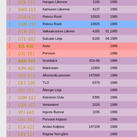
2
UUK-532
Hangon Liikenne
1190
1985
2
OMV-163
Kamusen Liikenne
4137
1985
2
OGB-622
Reissu Ruoti
10925
1985
2
HUM-292
Reissu Ruoti
10925
1985
2
HTN-202
Valkeakosken Liikenn
4185
01.1985
2
UTE-802
Sukulan Linja
6185
04.1985
2
XJS-900
Astor
1986
2
UXL-382
Porvoon
1986
2
KKH-595
Svanbäck
816-86
1986
2
KJM-402
Makkonen
11950
1986
2
HUS-872
Alhonen&Lastunen
147000
1986
2
EBT-109
TLO
6379
1986
2
UVJ-222
Åbergin Linja
1986
2
UVM-162
Koiviston Oulu
6395
1986
2
UXH-202
Ventoniemi
2026
1986
2
VPJ-660
Ingves Bussar
1195
1986
2
UXL-382
Porvoon kirjasto
1986
2
ECA-621
Arolan Kuljetus
147109
1986
2
EBV-111
Ragnar Norrgård
1986