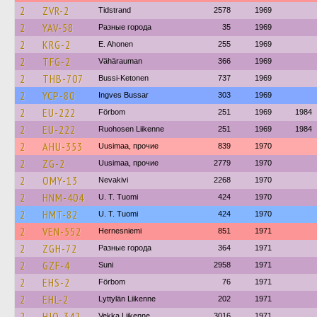
2
ZVR-2
Tidstrand
2578
1969
2
YAV-58
Разные города
35
1969
2
KRG-2
E. Ahonen
255
1969
2
TFG-2
Vähärauman
366
1969
2
THB-707
Bussi-Ketonen
737
1969
2
YCP-80
Ingves Bussar
303
1969
2
EU-222
Förbom
251
1969
1984
2
EU-222
Ruohosen Liikenne
251
1969
1984
2
AHU-353
Uusimaa, прочие
839
1970
2
ZG-2
Uusimaa, прочие
2779
1970
2
OMY-13
Nevakivi
2268
1970
2
HNM-404
U. T. Tuomi
424
1970
2
HMT-82
U. T. Tuomi
424
1970
2
VEN-552
Hernesniemi
851
1971
2
ZGH-72
Разные города
364
1971
2
GZF-4
Suni
2958
1971
2
EHS-2
Förbom
76
1971
2
EHL-2
Lyttylän Liikenne
202
1971
2
HJO-342
Vekka Liikenne
3016
1971