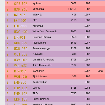
2
OPR-502
Kyllonen
6662
1987
2
HXP-930
Ykspetäjä
147151
1987
2
IAT-202
Mäntylä
406
1987
2
EET-505
SLT
2153
1987
2
EHE-800
Kurumaa
1987
2
UXO-400
Wikströms Busstrafik
2083
1987
2
LJR-961
Liikenne-Pasma
6553
1987
2
BHK-639
Pieksämäki
6649
1987
2
UXB-950
Разные города
2109
1987
2
OOT-888
Nevakivi
318
1987
2
HXV-102
Linjaliike P. Koivisto
3708
1987
2
VRP-622
A & J Hautamäki
13107
1987
2
KJS-112
E. Ahonen
1987
2016
2
VSN-120
Tjt Ari Arvela
366
1988
2
EHJ-800
Keskimatkat
1988
2
EHP-102
Vesma
6715
1988
2
EHP-102
TLO
6715
1988
2
KKN-105
Bussi Timossi
1988
2
EKT-789
Kokkolan Liikenne
6967
1988