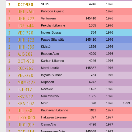
2
OCT-980
SLHS
4246
1976
2
UHL-250
Porvoon kirjasto
1976
2
UHH-222
Ventoniemi
145410
1976
2
LBS-444
Pekolan Liikenne
1535
1976
2
VEC-720
Ingves Bussar
784
1976
2
UHH-222
Paavo Sillanpää
145410
1976
2
HHH-585
Kivistö
1526
1976
2
AJC-202
Espoon Auto
4290
1976
2
OCT-980
Karhun Liikenne
4246
1976
2
RCE-265
Martti Laurila
145387
1976
2
VEC-270
Ingves Bussar
784
1976
2
MBM-322
Ruponen
6242
1976
2
LCJ-412
Nevakivi
1422
1976
2
FBV-952
Niilo Ylisirniö
1535
1976
2
KBS-102
Mörö
870
1976
1999
2
UJL-738
Kauhavan Liikenne
1011
1977
2
TKO-800
Hakasen Liikenne
897
1977
2
UHO-915
Osmo Aho
4496
1977
2
OEE-414
Nurmeksen Auto
145568
1977