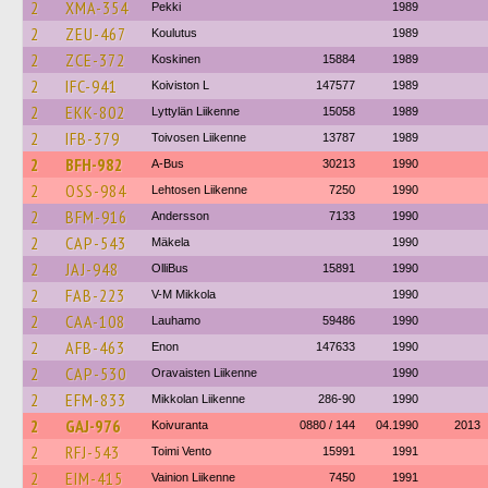
2
XMA-354
Pekki
1989
2
ZEU-467
Koulutus
1989
2
ZCE-372
Koskinen
15884
1989
2
IFC-941
Koiviston L
147577
1989
2
EKK-802
Lyttylän Liikenne
15058
1989
2
IFB-379
Toivosen Liikenne
13787
1989
2
BFH-982
A-Bus
30213
1990
2
OSS-984
Lehtosen Liikenne
7250
1990
2
BFM-916
Andersson
7133
1990
2
CAP-543
Mäkela
1990
2
JAJ-948
OlliBus
15891
1990
2
FAB-223
V-M Mikkola
1990
2
CAA-108
Lauhamo
59486
1990
2
AFB-463
Enon
147633
1990
2
CAP-530
Oravaisten Liikenne
1990
2
EFM-833
Mikkolan Liikenne
286-90
1990
2
GAJ-976
Koivuranta
0880 / 144
04.1990
2013
2
RFJ-543
Toimi Vento
15991
1991
2
EIM-415
Vainion Liikenne
7450
1991