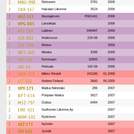
2
MNU-998
Niskanen
3781
2006
2
CNX-167
Hakalan Liikenne
3524
2006
2
AHZ-551
Mustajärven
P061441
2006
2
HPG-885
Länsilinjat
2006
2
AEI-260
Laitinen
949497
2006
2
JGX-802
Andersson
226-06
2006
2
LEY-549
Mobus
2006
2
NKY-269
Miodex
3396
2006
2
IVY-102
Korsisaari
32800
2006
2
ARI-65
Pekkala
192-06
2006
2
GKN-218
Mikko Rindell
241180
01.2006
2
JJT-302
Nobina Finland
3660
06.2006
2
VPY-575
Matka-Niinimäki
286
2007
2
BPT-654
Pohjolan Matka
3627
2007
2
MSZ-797
Oubus
6494
2007
2
EMF-921
Sudhomin Liikenne Ay
2007
2
NHM-102
Rytkönen
2007
2
AEZ-171
Nyholm
2007
2
FIH-602
Jyrkilä
2007