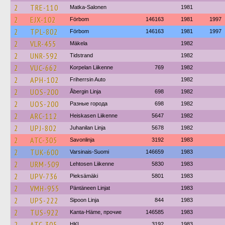
2
TRE-110
Matka-Salonen
1981
2
EJX-102
Förbom
146163
1981
1997
2
TPL-802
Förbom
146163
1981
1997
2
VLR-455
Mäkela
1982
2
UNR-592
Tidstrand
1982
2
VUC-662
Korpelan Liikenne
769
1982
2
APH-102
Friherrsin Auto
1982
2
UOS-200
Åbergin Linja
698
1982
2
UOS-200
Разные города
698
1982
2
ARC-112
Heiskasen Liikenne
5647
1982
2
UPJ-802
Juhanilan Linja
5678
1982
2
ATC-305
Savonlinja
3192
1983
2
TUK-600
Varsinais-Suomi
146659
1983
2
URM-509
Lehtosen Liikenne
5830
1983
2
UPV-736
Pieksämäki
5801
1983
2
VMH-955
Päntäneen Linjat
1983
2
UPS-222
Sipoon Linja
844
1983
2
TUS-922
Kanta-Häme, прочие
146585
1983
2
ATC-305
HKL
3192
1983