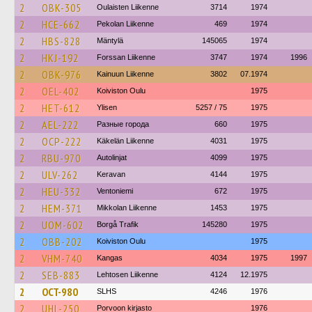
2
OBK-305
Oulaisten Liikenne
3714
1974
2
HCE-662
Pekolan Liikenne
469
1974
2
HBS-828
Mäntylä
145065
1974
2
HKJ-192
Forssan Liikenne
3747
1974
1996
2
OBK-976
Kainuun Liikenne
3802
07.1974
2
OEL-402
Koiviston Oulu
1975
2
HET-612
Ylisen
5257 / 75
1975
2
AEL-222
Разные города
660
1975
2
OCP-222
Käkelän Liikenne
4031
1975
2
RBU-970
Autolinjat
4099
1975
2
ULV-262
Keravan
4144
1975
2
HEU-332
Ventoniemi
672
1975
2
HEM-371
Mikkolan Liikenne
1453
1975
2
UOM-602
Borgå Trafik
145280
1975
2
OBB-202
Koiviston Oulu
1975
2
VHM-740
Kangas
4034
1975
1997
2
SEB-883
Lehtosen Liikenne
4124
12.1975
2
OCT-980
SLHS
4246
1976
2
UHL-250
Porvoon kirjasto
1976