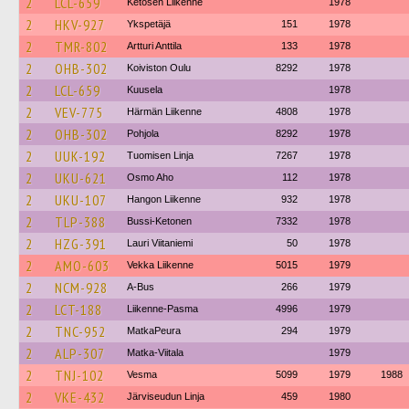
2
LCL-659
Ketosen Liikenne
1978
2
HKV-927
Ykspetäjä
151
1978
2
TMR-802
Artturi Anttila
133
1978
2
OHB-302
Koiviston Oulu
8292
1978
2
LCL-659
Kuusela
1978
2
VEV-775
Härmän Liikenne
4808
1978
2
OHB-302
Pohjola
8292
1978
2
UUK-192
Tuomisen Linja
7267
1978
2
UKU-621
Osmo Aho
112
1978
2
UKU-107
Hangon Liikenne
932
1978
2
TLP-388
Bussi-Ketonen
7332
1978
2
HZG-391
Lauri Viitaniemi
50
1978
2
AMO-603
Vekka Liikenne
5015
1979
2
NCM-928
A-Bus
266
1979
2
LCT-188
Liikenne-Pasma
4996
1979
2
TNC-952
MatkaPeura
294
1979
2
ALP-307
Matka-Viitala
1979
2
TNJ-102
Vesma
5099
1979
1988
2
VKE-432
Järviseudun Linja
459
1980