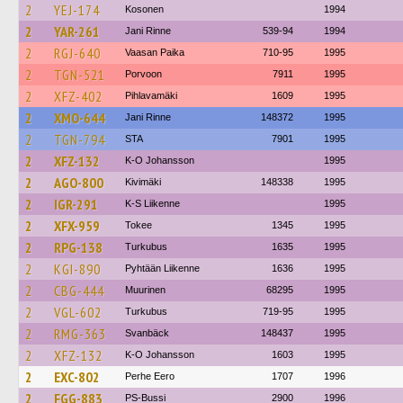
2
YEJ-174
Kosonen
1994
2
YAR-261
Jani Rinne
539-94
1994
2
RGJ-640
Vaasan Paika
710-95
1995
2
TGN-521
Porvoon
7911
1995
2
XFZ-402
Pihlavamäki
1609
1995
2
XMO-644
Jani Rinne
148372
1995
2
TGN-794
STA
7901
1995
2
XFZ-132
K-O Johansson
1995
2
AGO-800
Kivimäki
148338
1995
2
IGR-291
K-S Liikenne
1995
2
XFX-959
Tokee
1345
1995
2
RPG-138
Turkubus
1635
1995
2
KGI-890
Pyhtään Liikenne
1636
1995
2
CBG-444
Muurinen
68295
1995
2
VGL-602
Turkubus
719-95
1995
2
RMG-363
Svanbäck
148437
1995
2
XFZ-132
K-O Johansson
1603
1995
2
EXC-802
Perhe Eero
1707
1996
2
FGG-883
PS-Bussi
2900
1996