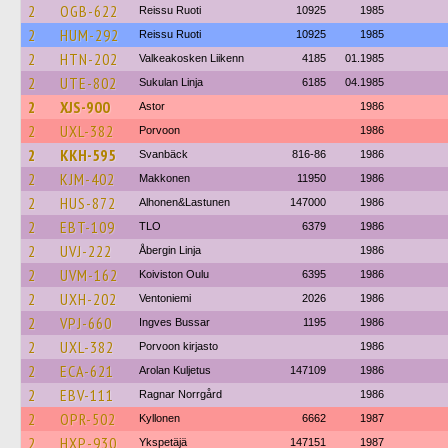
2
OGB-622
Reissu Ruoti
10925
1985
2
HUM-292
Reissu Ruoti
10925
1985
2
HTN-202
Valkeakosken Liikenn
4185
01.1985
2
UTE-802
Sukulan Linja
6185
04.1985
2
XJS-900
Astor
1986
2
UXL-382
Porvoon
1986
2
KKH-595
Svanbäck
816-86
1986
2
KJM-402
Makkonen
11950
1986
2
HUS-872
Alhonen&Lastunen
147000
1986
2
EBT-109
TLO
6379
1986
2
UVJ-222
Åbergin Linja
1986
2
UVM-162
Koiviston Oulu
6395
1986
2
UXH-202
Ventoniemi
2026
1986
2
VPJ-660
Ingves Bussar
1195
1986
2
UXL-382
Porvoon kirjasto
1986
2
ECA-621
Arolan Kuljetus
147109
1986
2
EBV-111
Ragnar Norrgård
1986
2
OPR-502
Kyllonen
6662
1987
2
HXP-930
Ykspetäjä
147151
1987