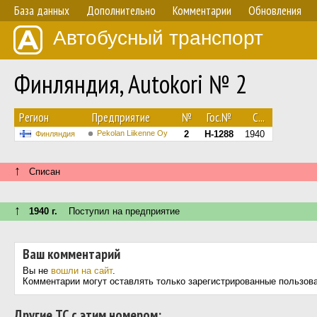
База данных
Дополнительно
Комментарии
Обновления
Автобусный транспорт
Финляндия, Autokori № 2
Регион
Предприятие
№
Гос.№
С...
Pekolan Liikenne Oy
2
H-1288
1940
Финляндия
↑
Списан
↑
1940 г.
Поступил на предприятие
Ваш комментарий
Вы не
вошли на сайт
.
Комментарии могут оставлять только зарегистрированные пользов
Другие ТС с этим номером: