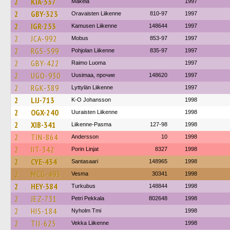
2
KIA-537
Mäkela
1997
2
GBY-323
Oravaisten Liikenne
810-97
1997
2
IGR-253
Kamusen Liikenne
148644
1997
2
JCA-992
Mobus
853-97
1997
2
RGS-599
Pohjolan Liikenne
835-97
1997
2
GBY-422
Raimo Luoma
1997
2
UGO-930
Uusimaa, прочие
148620
1997
2
RGK-389
Lyttylän Liikenne
1997
2
LIJ-713
K-O Johansson
1998
2
OGX-240
Uuraisten Liikenne
1998
2
XIB-341
Liikenne-Pasma
127-98
1998
2
TIN-864
Andersson
10
1998
2
IIT-342
Porin Linjat
8327
1998
2
CYE-434
Santasaari
148965
1998
2
MCG-495
Vesma
30341
1998
2
HEY-384
Turkubus
148844
1998
2
JEZ-731
Petri Pekkala
802648
1998
2
HIS-184
Nyholm Tmi
1998
2
TIJ-625
Vekka Liikenne
1998