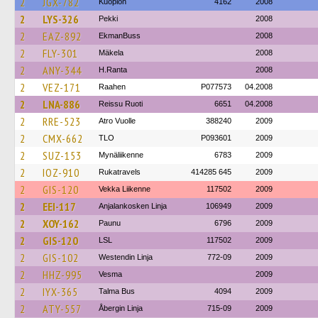
2
JGX-782
Kuopion
4162
2008
2
LYS-326
Pekki
2008
2
EAZ-892
EkmanBuss
2008
2
FLY-301
Mäkela
2008
2
ANY-344
H.Ranta
2008
2
VEZ-171
Raahen
P077573
04.2008
2
LNA-886
Reissu Ruoti
6651
04.2008
2
RRE-523
Atro Vuolle
388240
2009
2
CMX-662
TLO
P093601
2009
2
SUZ-153
Mynäliikenne
6783
2009
2
IOZ-910
Rukatravels
414285 645
2009
2
GIS-120
Vekka Liikenne
117502
2009
2
EEI-117
Anjalankosken Linja
106949
2009
2
XOY-162
Paunu
6796
2009
2
GIS-120
LSL
117502
2009
2
GIS-102
Westendin Linja
772-09
2009
2
HHZ-995
Vesma
2009
2
IYX-365
Talma Bus
4094
2009
2
ATY-557
Åbergin Linja
715-09
2009