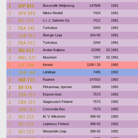
2
EFP-855
Busstrafik Widjeskog
147808
1991
2
OFV-939
Mikko Rindell
7424
1991
2
RFI-759
L-l. J. Salonen Oy
7412
1991
2
FBA-341
Turkubus
1043
1991
2
CAN-915
Åbergin Linja
254-90
1991
2
FBA-352
Turkubus
1044
1991
2
XIG-612
Arolan Kuljetus
22395
02.1991
2
MKC-525
Muurinen
7267
02.1991
2
LLF-294
Kivistö
1158 / 25
1992
2
CBB-568
Lähilinjat
7495
1992
2
HXF-723
Raahen
147910
1992
2
EII-576
Pirkanmaa, прочие
18866
1992
2
CBH-215
Espoon Auto
7573
1992
2
CBH-215
Stagecoach Finland
7573
1992
2
CBH-215
Concordia Bus
7573
1992
2
XFJ-225
M. V. Wikström
398-92
1992
2
XFJ-225
Linjebuss Finland
398-92
1992
2
XFJ-225
Westendin Linja
398-92
1992