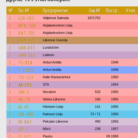
№
Гос.№
Предприятие
Зав.№
Постр.
Утил.
2
LCX-782
Veljekset Salmela
1871752
2
MFB-508
Anjalankosken Linja
2
RAT-701
Anjalankosken Linja
2
RHM-502
Liikenne Vuorela
2
URR-833
Lundström
2
UNV-762
Laitinen
2
TL-818
Artturi Anttila
1948
2
T-11818
Artturi Anttila
1948
2
TO-523
Kalle Rantasärkkä
1950
2
AE-132
STA
1954
2
OM-2
Nevakivi
533
1956
2
HE-78
Vekka Liikenne
160
1956
2
IK-45
Hämeen Linja
141
1956
2
ON-499
Kainuun Linja
73 / 71
1956
2
IB-865
Pekolan Liikenne
490
1956
2
OP-7
Mörö
238
1957
2
IT-522
Paunu
09.1958