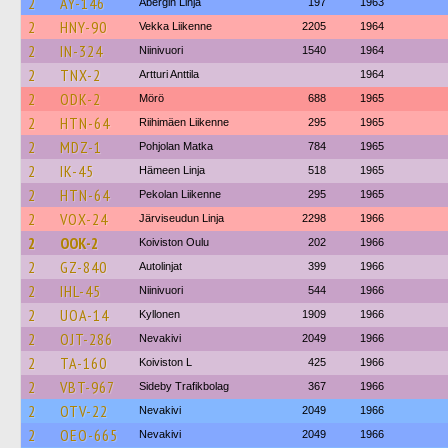
2
AY-146
Åbergin Linja
197
1963
2
HNY-90
Vekka Liikenne
2205
1964
2
IN-324
Niinivuori
1540
1964
2
TNX-2
Artturi Anttila
1964
2
ODK-2
Mörö
688
1965
2
HTN-64
Riihimäen Liikenne
295
1965
2
MDZ-1
Pohjolan Matka
784
1965
2
IK-45
Hämeen Linja
518
1965
2
HTN-64
Pekolan Liikenne
295
1965
2
VOX-24
Järviseudun Linja
2298
1966
2
OOK-2
Koiviston Oulu
202
1966
2
GZ-840
Autolinjat
399
1966
2
IHL-45
Niinivuori
544
1966
2
UOA-14
Kyllonen
1909
1966
2
OJT-286
Nevakivi
2049
1966
2
TA-160
Koiviston L
425
1966
2
VBT-967
Sideby Trafikbolag
367
1966
2
OTV-22
Nevakivi
2049
1966
2
OEO-665
Nevakivi
2049
1966