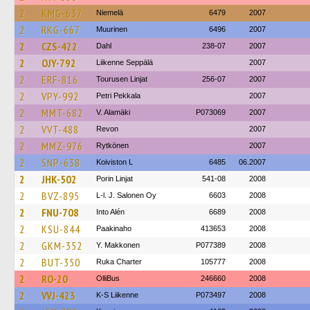
2
KMG-637
Niemelä
6479
2007
2
RKG-667
Muurinen
6496
2007
2
CZS-422
Dahl
238-07
2007
2
OJY-792
Liikenne Seppälä
2007
2
ERF-816
Tourusen Linjat
256-07
2007
2
VPY-992
Petri Pekkala
2007
2
MMT-682
V. Alamäki
P073069
2007
2
VVT-488
Revon
2007
2
MMZ-976
Rytkönen
2007
2
SNP-638
Koiviston L
6485
06.2007
2
JHK-502
Porin Linjat
541-08
2008
2
BVZ-895
L-l. J. Salonen Oy
6603
2008
2
FNU-708
Into Alén
6689
2008
2
KSU-844
Paakinaho
413653
2008
2
GKM-352
Y. Makkonen
P077389
2008
2
BUT-350
Ruka Charter
105777
2008
2
RO-20
OlliBus
246660
2008
2
VVJ-423
K-S Liikenne
P073497
2008