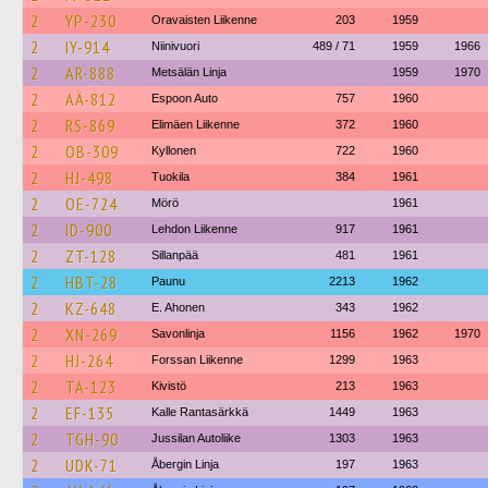
2
YP-230
Oravaisten Liikenne
203
1959
2
IY-914
Niinivuori
489 / 71
1959
1966
2
AR-888
Metsälän Linja
1959
1970
2
AÄ-812
Espoon Auto
757
1960
2
RS-869
Elimäen Liikenne
372
1960
2
OB-309
Kyllonen
722
1960
2
HJ-498
Tuokila
384
1961
2
OE-724
Mörö
1961
2
ID-900
Lehdon Liikenne
917
1961
2
ZT-128
Sillanpää
481
1961
2
HBT-28
Paunu
2213
1962
2
KZ-648
E. Ahonen
343
1962
2
XN-269
Savonlinja
1156
1962
1970
2
HJ-264
Forssan Liikenne
1299
1963
2
TA-123
Kivistö
213
1963
2
EF-135
Kalle Rantasärkkä
1449
1963
2
TGH-90
Jussilan Autoliike
1303
1963
2
UDK-71
Åbergin Linja
197
1963