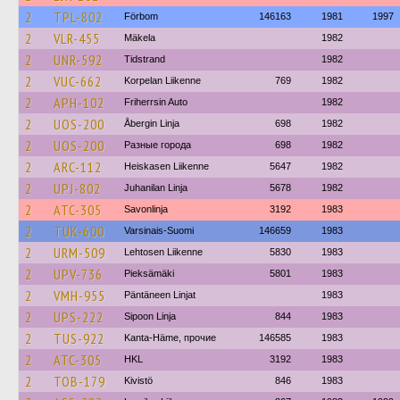
2
TPL-802
Förbom
146163
1981
1997
2
VLR-455
Mäkela
1982
2
UNR-592
Tidstrand
1982
2
VUC-662
Korpelan Liikenne
769
1982
2
APH-102
Friherrsin Auto
1982
2
UOS-200
Åbergin Linja
698
1982
2
UOS-200
Разные города
698
1982
2
ARC-112
Heiskasen Liikenne
5647
1982
2
UPJ-802
Juhanilan Linja
5678
1982
2
ATC-305
Savonlinja
3192
1983
2
TUK-600
Varsinais-Suomi
146659
1983
2
URM-509
Lehtosen Liikenne
5830
1983
2
UPV-736
Pieksämäki
5801
1983
2
VMH-955
Päntäneen Linjat
1983
2
UPS-222
Sipoon Linja
844
1983
2
TUS-922
Kanta-Häme, прочие
146585
1983
2
ATC-305
HKL
3192
1983
2
TOB-179
Kivistö
846
1983