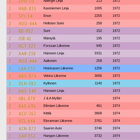
2
ZPH-10
Åbergin Linja
213
1972
2
HAB-851
Kasiniemen Linja
1005
1972
2
SPJ-34
Enon
2255
1972
2
HUO-444
Hellsten Soini
258
1972
2
RB-952
Suni
152
1972
2
ISR-41
Mäntylä
195
1972
2
HCT-325
Forssan Liikenne
945
1972
2
AAR-238
Hämeen Linja
3331
1972
2
HUO-444
Aaltonen
258
1972
2
LAA-155
Heiskasen Liikenne
1256
1972
2
ABS-974
Vekka Liikenne
3656
1973
2
OLH-582
Kyllonen
1140
1973
2
HAS-549
Hämeen Linja
1973
2
VBL-879
J & A Mylläri
1974
2
RAS-636
Elimäen Liikenne
461
1974
2
ACU-262
Kittilä
3808
1974
2
HCL-644
Elorannan Liikenne
3761
1974
2
ACN-872
Saaren Auto
3746
1974
2
UAV-352
Hangon Liikenne
3732
1974