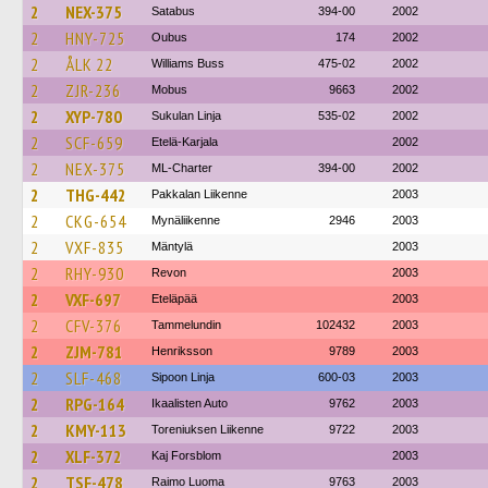
2
NEX-375
Satabus
394-00
2002
2
HNY-725
Oubus
174
2002
2
ÅLK 22
Williams Buss
475-02
2002
2
ZJR-236
Mobus
9663
2002
2
XYP-780
Sukulan Linja
535-02
2002
2
SCF-659
Etelä-Karjala
2002
2
NEX-375
ML-Charter
394-00
2002
2
THG-442
Pakkalan Liikenne
2003
2
CKG-654
Mynäliikenne
2946
2003
2
VXF-835
Mäntylä
2003
2
RHY-930
Revon
2003
2
VXF-697
Eteläpää
2003
2
CFV-376
Tammelundin
102432
2003
2
ZJM-781
Henriksson
9789
2003
2
SLF-468
Sipoon Linja
600-03
2003
2
RPG-164
Ikaalisten Auto
9762
2003
2
KMY-113
Toreniuksen Liikenne
9722
2003
2
XLF-372
Kaj Forsblom
2003
2
TSF-478
Raimo Luoma
9763
2003