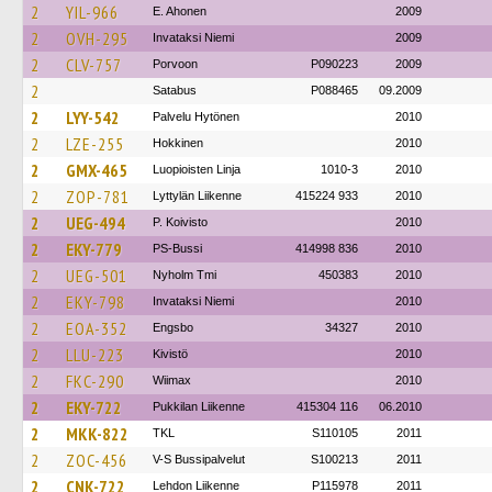
2
YIL-966
E. Ahonen
2009
2
OVH-295
Invataksi Niemi
2009
2
CLV-757
Porvoon
P090223
2009
2
Satabus
P088465
09.2009
2
LYY-542
Palvelu Hytönen
2010
2
LZE-255
Hokkinen
2010
2
GMX-465
Luopioisten Linja
1010-3
2010
2
ZOP-781
Lyttylän Liikenne
415224 933
2010
2
UEG-494
P. Koivisto
2010
2
EKY-779
PS-Bussi
414998 836
2010
2
UEG-501
Nyholm Tmi
450383
2010
2
EKY-798
Invataksi Niemi
2010
2
EOA-352
Engsbo
34327
2010
2
LLU-223
Kivistö
2010
2
FKC-290
Wiimax
2010
2
EKY-722
Pukkilan Liikenne
415304 116
06.2010
2
MKK-822
TKL
S110105
2011
2
ZOC-456
V-S Bussipalvelut
S100213
2011
2
CNK-722
Lehdon Liikenne
P115978
2011