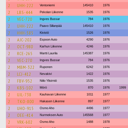
2
UHH-222
Ventoniemi
145410
1976
2
LBS-444
Pekolan Liikenne
1535
1976
2
VEC-720
Ingves Bussar
784
1976
2
UHH-222
Paavo Sillanpää
145410
1976
2
HHH-585
Kivistö
1526
1976
2
AJC-202
Espoon Auto
4290
1976
2
OCT-980
Karhun Liikenne
4246
1976
2
RCE-265
Martti Laurila
145387
1976
2
VEC-270
Ingves Bussar
784
1976
2
MBM-322
Ruponen
6242
1976
2
LCJ-412
Nevakivi
1422
1976
2
FBV-952
Niilo Ylisirniö
1535
1976
2
KBS-102
Mörö
870
1976
1999
2
UJL-738
Kauhavan Liikenne
1011
1977
2
TKO-800
Hakasen Liikenne
897
1977
2
UHO-915
Osmo Aho
4496
1977
2
OEE-414
Nurmeksen Auto
145568
1977
2
VRK-602
Osmo Aho
1488
1978