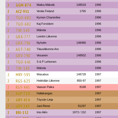
2
GGM-874
Matka Mäkelä
148518
1996
2
ACZ-951
Veolia Finland
1765
1996
2
TGO-682
Kymen Charterline
1996
2
TGO-682
Kaj Forsblom
1996
2
TNI-143
Mäkela
1996
2
GBX-777
Leiniön Liikenne
1996
2
GBX-796
Nyholm
148480
1996
2
AGT-740
Tilausliikenne Are
1996
2
GBV-790
Vesanen
148502
1996
2
TGO-641
S & P Lehtonen
1996
2
TNI-143
Mäkela
1996
2
MRY-595
Wasabus
148728
1997
2
RGS-625
Heikkilän Liikenne
850-97
1997
2
RGY-445
Vaasan Paika
8168
1997
2
SGP-710
Hallakangas
1997
2
GBY-424
Töysän Linja
1997
2
GBY-343
Jani Rinne
81297
1997
2
BRI-152
Into Alén
1873 / 152
1997