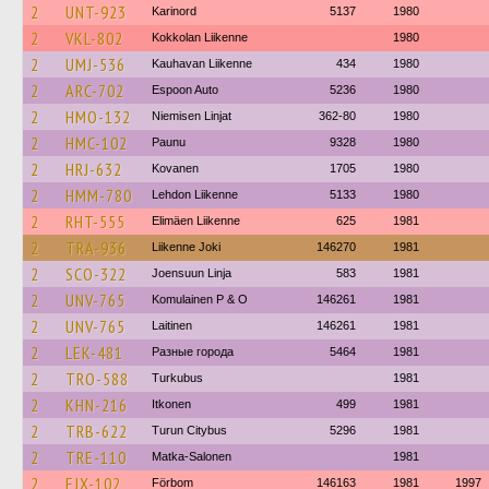
2
UNT-923
Karinord
5137
1980
2
VKL-802
Kokkolan Liikenne
1980
2
UMJ-536
Kauhavan Liikenne
434
1980
2
ARC-702
Espoon Auto
5236
1980
2
HMO-132
Niemisen Linjat
362-80
1980
2
HMC-102
Paunu
9328
1980
2
HRJ-632
Kovanen
1705
1980
2
HMM-780
Lehdon Liikenne
5133
1980
2
RHT-555
Elimäen Liikenne
625
1981
2
TRA-936
Liikenne Joki
146270
1981
2
SCO-322
Joensuun Linja
583
1981
2
UNV-765
Komulainen P & O
146261
1981
2
UNV-765
Laitinen
146261
1981
2
LEK-481
Разные города
5464
1981
2
TRO-588
Turkubus
1981
2
KHN-216
Itkonen
499
1981
2
TRB-622
Turun Citybus
5296
1981
2
TRE-110
Matka-Salonen
1981
2
EJX-102
Förbom
146163
1981
1997