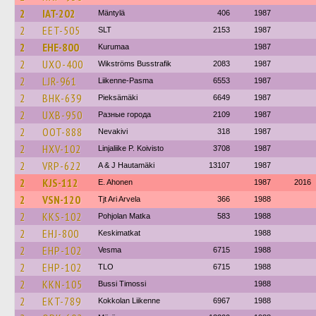
2
IAT-202
Mäntylä
406
1987
2
EET-505
SLT
2153
1987
2
EHE-800
Kurumaa
1987
2
UXO-400
Wikströms Busstrafik
2083
1987
2
LJR-961
Liikenne-Pasma
6553
1987
2
BHK-639
Pieksämäki
6649
1987
2
UXB-950
Разные города
2109
1987
2
OOT-888
Nevakivi
318
1987
2
HXV-102
Linjaliike P. Koivisto
3708
1987
2
VRP-622
A & J Hautamäki
13107
1987
2
KJS-112
E. Ahonen
1987
2016
2
VSN-120
Tjt Ari Arvela
366
1988
2
KKS-102
Pohjolan Matka
583
1988
2
EHJ-800
Keskimatkat
1988
2
EHP-102
Vesma
6715
1988
2
EHP-102
TLO
6715
1988
2
KKN-105
Bussi Timossi
1988
2
EKT-789
Kokkolan Liikenne
6967
1988