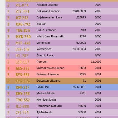
2
VIL-874
Härmän Liikenne
2000
2
VLY-334
Kokkolan Liikenne
2340 / 099
2000
2
JCZ-252
Anjalankosken Linja
228873
2000
2
OXG-792
Bussari
2000
2
TEG-823
S & P Lehtonen
913
2000
2
MYB-750
Wikströms Busstrafik
9226
2000
2
MYF-448
Ventoniemi
520093
2000
2
LYB-348
Westerlines
2393 / 354
2000
2
IYL-287
Åbergin Linja
2000
2
LZR-117
Porvoon
12.2000
2
GES-222
Valkeakosken Liikenn
2663
2001
2
BYS-581
Soisalon Liikenne
9275
2001
2
XYK-726
Oulaisten Liikenne
71
2001
2
RMI-337
Gold Line
2526 / 001
2001
2
BHY-258
Matka Mäkelä
9511
2001
2
TYO-552
Niemisen Linjat
2001
2
JEZ-888
Pornaisten Matkailu
94559
2001
2
CFJ-775
Tjt Ari Arvela
33900
2001