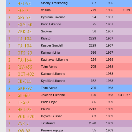
2
HZJ-98
Sideby Trafikbolag
367
1966
2
ECF-2
Vesma
779
1966
1979
2
GFY-58
Pyhtään Liikenne
94
1967
2
EXM-30
Porin Liikenne
75
1967
2
ZBK-45
Sookari
36
1967
2
TA-104
Kivistö
2229
1967
2
TA-104
Kasper Sundell
2229
1967
2
OTS-29
Kainuun Linja
596
1967
2
TA-164
Kauhavan Liikenne
224
1968
2
RJV-435
Toimi Vento
705
1968
2
OCT-402
Kainuun Liikenne
1968
2
ED-611
Kyttälän Liikenne
152
1968
2
GKP-92
Toimi Vento
705
1968
2
GIL-60
Jokisen Liikenne
120
1968
04.1977
2
TFG-2
Porin Linjat
366
1969
2
HBT-28
Paunu
2213
1969
2
VOU-620
Ingves Bussar
303
1969
2
ZVR-2
Tidstrand
2578
1969
2
YAV-58
Разные города
35
1969