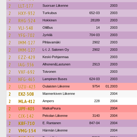
2
LLT-177
Suorsan Liikenne
2003
2
HXY-932
Turkubus
652-03
2003
2
RHG-524
Hokkinen
28189
2003
2
VLI-548
OlliBus
14
2003
2
YFG-702
Jyrkilä
704-03
2003
2
IMM-127
Pihlavamäki
2902
2003
2
IMM-127
L-l. J. Salonen Oy
2902
2003
2
EZZ-429
Keski-Pohjanmaa
2003
2
IAG-356
Alhonen&Lastunen
2913
2003
2
VXF-692
Toivonen
2003
2
NFG-465
Lampinen Buses
624-03
2003
2
UZU-423
Oulaisten Liikenne
9754
01.2003
2
EXZ-308
Mannerkiven Liikenne
2004
2
MLA-412
Ampers
228
2004
2
UPF-405
MatkaPeura
2004
2
CJX-142
Pekolan Liikenne
3140
2004
2
KBF-710
E. Rantanen
847-04
2004
2
VMG-154
Härmän Liikenne
2004