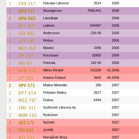
2
CNX-167
Hakalan Liikenne
3524
2006
2
AHZ-551
Mustajärven
P061441
2006
2
HPG-885
Länsilinjat
2006
2
AEI-260
Laitinen
949497
2006
2
JGX-802
Andersson
226-06
2006
2
LEY-549
Mobus
2006
2
NKY-269
Miodex
3396
2006
2
IVY-102
Korsisaari
32800
2006
2
ARI-65
Pekkala
192-06
2006
2
GKN-218
Mikko Rindell
241180
01.2006
2
JJT-302
Nobina Finland
3660
06.2006
2
VPY-575
Matka-Niinimäki
286
2007
2
BPT-654
Pohjolan Matka
3627
2007
2
MSZ-797
Oubus
6494
2007
2
EMF-921
Sudhomin Liikenne Ay
2007
2
NHM-102
Rytkönen
2007
2
AEZ-171
Nyholm
2007
2
FIH-602
Jyrkilä
2007
2
ATI-555
Norrgårds Buss
2007