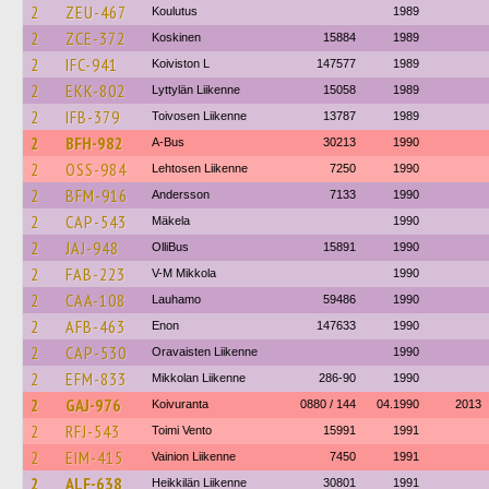
2
ZEU-467
Koulutus
1989
2
ZCE-372
Koskinen
15884
1989
2
IFC-941
Koiviston L
147577
1989
2
EKK-802
Lyttylän Liikenne
15058
1989
2
IFB-379
Toivosen Liikenne
13787
1989
2
BFH-982
A-Bus
30213
1990
2
OSS-984
Lehtosen Liikenne
7250
1990
2
BFM-916
Andersson
7133
1990
2
CAP-543
Mäkela
1990
2
JAJ-948
OlliBus
15891
1990
2
FAB-223
V-M Mikkola
1990
2
CAA-108
Lauhamo
59486
1990
2
AFB-463
Enon
147633
1990
2
CAP-530
Oravaisten Liikenne
1990
2
EFM-833
Mikkolan Liikenne
286-90
1990
2
GAJ-976
Koivuranta
0880 / 144
04.1990
2013
2
RFJ-543
Toimi Vento
15991
1991
2
EIM-415
Vainion Liikenne
7450
1991
2
ALF-638
Heikkilän Liikenne
30801
1991