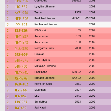
2
KPK-602
Osmo Aho
149422
2001
2
IHG-587
Lyttylän Liikenne
2001
2
AYS-956
Trycat
9365
2001
2
NEP-808
Pukkilan Liikenne
443-01
05.2001
2
LYY-593
Kauhavan Liikenne
2002
2
BLF-803
PS-Bussi
55
2002
2
NEY-582
Andersson
139
2002
2
NEY-578
Andersson
138
2002
2
MLC-820
Norrgårds Buss
2838
2002
2
SCF-659
Linjakas
2002
2
BHF-676
Dahl Citybus
2002
2
BBI-405
Mikkolan Liikenne
2002
2
NEY-541
Paakinaho
550-02
2002
2
XYP-742
Elimäen Liikenne
542-02
2002
2
BZU-402
Koiviston Oulu
2851
2002
2
JEZ-266
Muurinen
2807
2002
2
JFA-852
LSL
2841
2002
2
LRY-967
Sundellbus
9593
2002
2
IAY-469
Jari Kaari
2002