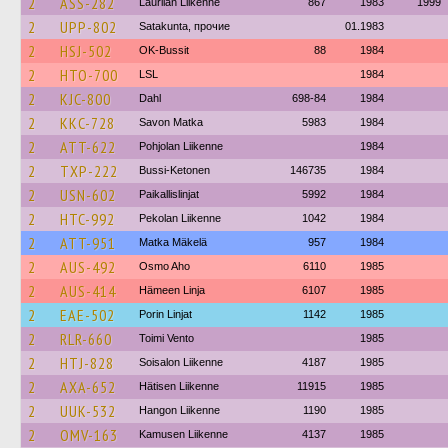
2
ASS-282
Laurilan Liikenne
867
1983
1999
2
UPP-802
Satakunta, прочие
01.1983
2
HSJ-502
OK-Bussit
88
1984
2
HTO-700
LSL
1984
2
KJC-800
Dahl
698-84
1984
2
KKC-728
Savon Matka
5983
1984
2
ATT-622
Pohjolan Liikenne
1984
2
TXP-222
Bussi-Ketonen
146735
1984
2
USN-602
Paikallislinjat
5992
1984
2
HTC-992
Pekolan Liikenne
1042
1984
2
ATT-951
Matka Mäkelä
957
1984
2
AUS-492
Osmo Aho
6110
1985
2
AUS-414
Hämeen Linja
6107
1985
2
EAE-502
Porin Linjat
1142
1985
2
RLR-660
Toimi Vento
1985
2
HTJ-828
Soisalon Liikenne
4187
1985
2
AXA-652
Hätisen Liikenne
11915
1985
2
UUK-532
Hangon Liikenne
1190
1985
2
OMV-163
Kamusen Liikenne
4137
1985