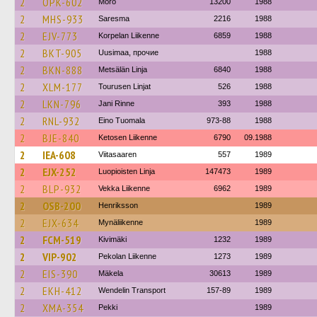
2
OPK-602
Mörö
13200
1988
2
MHS-933
Saresma
2216
1988
2
EJV-773
Korpelan Liikenne
6859
1988
2
BKT-905
Uusimaa, прочие
1988
2
BKN-888
Metsälän Linja
6840
1988
2
XLM-177
Tourusen Linjat
526
1988
2
LKN-796
Jani Rinne
393
1988
2
RNL-932
Eino Tuomala
973-88
1988
2
BJE-840
Ketosen Liikenne
6790
09.1988
2
IEA-608
Viitasaaren
557
1989
2
EJX-252
Luopioisten Linja
147473
1989
2
BLP-932
Vekka Liikenne
6962
1989
2
OSB-200
Henriksson
1989
2
EJX-634
Mynäliikenne
1989
2
FCM-519
Kivimäki
1232
1989
2
VIP-902
Pekolan Liikenne
1273
1989
2
EIS-390
Mäkela
30613
1989
2
EKH-412
Wendelin Transport
157-89
1989
2
XMA-354
Pekki
1989