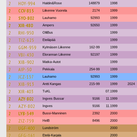
2
HOY-994
Haldin&Rose
148879
1998
2
CCV-815
Liikenne Vuorela
2174
1999
2
SYO-802
Lauhamo
92993
1999
2
XIR-480
Ampers
92650
1999
2
RHI-950
OlliBus
1999
2
TIZ-625
Eteläpää
1999
2
GGM-959
Kylmäsen Liikenne
162-99
1999
2
VBI-430
Elorannan Liikenne
92197
1999
2
XIB-902
Matka-Autot
1999
2
AIP-50
Pekkala
254-99
1999
2
JCZ-157
Lauhamo
92993
1999
2
XIB-913
Antti Kangas
215-99
1999
2024
2
XIR-403
TuKL
07.1999
2
AZY-802
Ingves Bussar
9166
11.1999
2
AZY-802
Ingves
9166
11.1999
2
LYB-349
Bussi-Manninen
2392
2000
2
ZIZ-759
HelB
8496
2000
2
UGF-400
Lundström
2000
2
GEG-161
Etelä-Karjala
2000