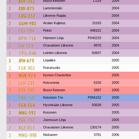
2
BUF-512
Bussi-Ketonen
C019
2004
2
EXE-875
Lamminmäki
2004
2
LOG-132
Liikenne Rajala
2004
2
GGM-981
Arolan Kuljetus
31183
2004
2
FGJ-594
Pekki
448101
2004
2
BPH-716
Hämeen Linja
P040233
2004
2
JJA-219
Oravaisten Liikenne
9976
2004
2
TPG-848
Leiniön Liikenne
50607
2004
2
JFH-675
Linjaliike
2005
2
FGR-902
Rukahuolto
2005
2
NGB-924
Kymen Charterline
2005
2
LLU-221
Koivuranta
6150
2005
2
EVY-297
Bussi-Ketonen
3397
2005
2
ENA-742
Koiviston Tre
P056152
2005
2
FGX-534
Hyvinkään Liikenne
50628
2005
2
NNG-592
Kosonen
2005
2
YGE-757
Joensuun Linja
2005
2
XLZ-815
Oravaisten Liikenne
130174
2005
2
MNU-998
Niskanen
3781
2006