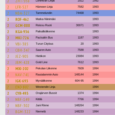
2
ZHT-938
Lohinivan Linjat
1922
1992
2
LFR-527
Hämeen Linja
7582
1993
2
NBA-327
Tammelundin
74468
1993
2
ROF-462
Matka-Niinimäki
1993
2
GCM-888
Reissu Ruoti
30071
1993
2
KGA-936
Paikallisliikenne
1993
2
MKI-726
Packalén Bus
1187
1993
2
VBI-385
Turun Citybus
20
1993
2
CBH-347
Saaren Auto
7588
1993
2
JEZ-905
Hietikon
23084
1993
2
JBM-428
Gold Line
7612
1993
2
MXI-202
Pekolan Liikenne
7609
1994
2
NAV-741
Rautalammin Auto
148144
1994
2
IGK-693
Mynäliikenne
604-95
1994
2
EXO-802
Westendin Linja
1994
2
CYR-493
Orajärven Bussit
1374
1994
2
NBF-149
Kittilä
7766
1994
2
NBF-302
Jani Rinne
148264
1994
2
BGM-322
Niemelä
148233
1994