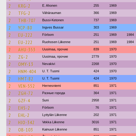
2
KRG-2
E. Ahonen
255
1969
2
TFG-2
Vähärauman
366
1969
2
THB-707
Bussi-Ketonen
737
1969
2
YCP-80
Ingves Bussar
303
1969
2
EU-222
Förbom
251
1969
1984
2
EU-222
Ruohosen Liikenne
251
1969
1984
2
AHU-353
Uusimaa, прочие
839
1970
2
ZG-2
Uusimaa, прочие
2779
1970
2
OMY-13
Nevakivi
2268
1970
2
HNM-404
U. T. Tuomi
424
1970
2
HMT-82
U. T. Tuomi
424
1970
2
VEN-552
Hernesniemi
851
1971
2
ZGH-72
Разные города
364
1971
2
GZF-4
Suni
2958
1971
2
EHS-2
Förbom
76
1971
2
EHL-2
Lyttylän Liikenne
202
1971
2
HJO-342
Vekka Liikenne
3016
1971
2
OB-103
Kainuun Liikenne
851
1971