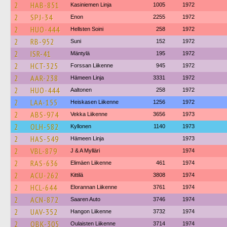
2
HAB-851
Kasiniemen Linja
1005
1972
2
SPJ-34
Enon
2255
1972
2
HUO-444
Hellsten Soini
258
1972
2
RB-952
Suni
152
1972
2
ISR-41
Mäntylä
195
1972
2
HCT-325
Forssan Liikenne
945
1972
2
AAR-238
Hämeen Linja
3331
1972
2
HUO-444
Aaltonen
258
1972
2
LAA-155
Heiskasen Liikenne
1256
1972
2
ABS-974
Vekka Liikenne
3656
1973
2
OLH-582
Kyllonen
1140
1973
2
HAS-549
Hämeen Linja
1973
2
VBL-879
J & A Mylläri
1974
2
RAS-636
Elimäen Liikenne
461
1974
2
ACU-262
Kittilä
3808
1974
2
HCL-644
Elorannan Liikenne
3761
1974
2
ACN-872
Saaren Auto
3746
1974
2
UAV-352
Hangon Liikenne
3732
1974
2
OBK-305
Oulaisten Liikenne
3714
1974