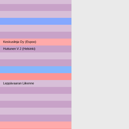
Keskuslinja Oy (Espoo)
Huttunen V J (Helsinki)
Leppävaaran Liikenne