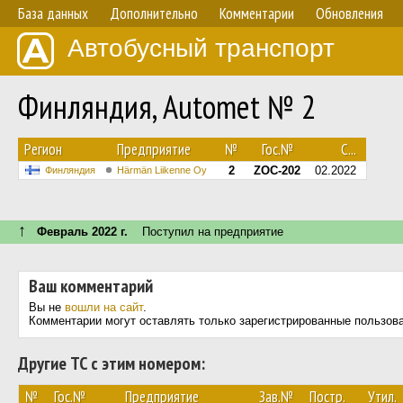
База данных
Дополнительно
Комментарии
Обновления
Автобусный транспорт
Финляндия, Automet № 2
Регион
Предприятие
№
Гос.№
С...
2
ZOC-202
02.2022
Финляндия
Härmän Liikenne Oy
↑
Февраль 2022 г.
Поступил на предприятие
Ваш комментарий
Вы не
вошли на сайт
.
Комментарии могут оставлять только зарегистрированные пользов
Другие ТС с этим номером:
№
Гос.№
Предприятие
Зав.№
Постр.
Утил.