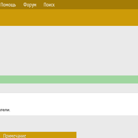
Помощь
Форум
Поиск
атели.
Примечание