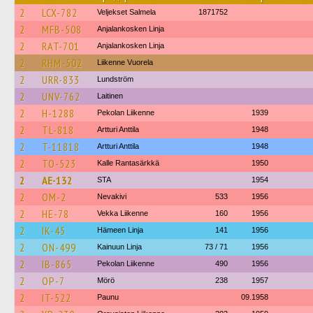
2
LCX-782
Veljekset Salmela
1871752
2
MFB-508
Anjalankosken Linja
2
RAT-701
Anjalankosken Linja
2
RHM-502
Liikenne Vuorela
2
URR-833
Lundström
2
UNV-762
Laitinen
2
H-1288
Pekolan Liikenne
1939
2
TL-818
Artturi Anttila
1948
2
T-11818
Artturi Anttila
1948
2
TO-523
Kalle Rantasärkkä
1950
2
AE-132
STA
1954
2
OM-2
Nevakivi
533
1956
2
HE-78
Vekka Liikenne
160
1956
2
IK-45
Hämeen Linja
141
1956
2
ON-499
Kainuun Linja
73 / 71
1956
2
IB-865
Pekolan Liikenne
490
1956
2
OP-7
Mörö
238
1957
2
IT-522
Paunu
09.1958