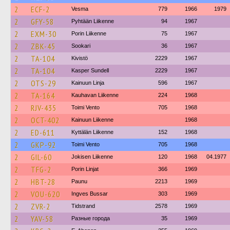
2
ECF-2
Vesma
779
1966
1979
2
GFY-58
Pyhtään Liikenne
94
1967
2
EXM-30
Porin Liikenne
75
1967
2
ZBK-45
Sookari
36
1967
2
TA-104
Kivistö
2229
1967
2
TA-104
Kasper Sundell
2229
1967
2
OTS-29
Kainuun Linja
596
1967
2
TA-164
Kauhavan Liikenne
224
1968
2
RJV-435
Toimi Vento
705
1968
2
OCT-402
Kainuun Liikenne
1968
2
ED-611
Kyttälän Liikenne
152
1968
2
GKP-92
Toimi Vento
705
1968
2
GIL-60
Jokisen Liikenne
120
1968
04.1977
2
TFG-2
Porin Linjat
366
1969
2
HBT-28
Paunu
2213
1969
2
VOU-620
Ingves Bussar
303
1969
2
ZVR-2
Tidstrand
2578
1969
2
YAV-58
Разные города
35
1969