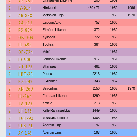
2
YP-230
Oravaisten Liikenne
203
1959
2
IY-914
Niinivuori
489 / 71
1959
1966
2
AR-888
Metsälän Linja
1959
1970
2
AÄ-812
Espoon Auto
757
1960
2
RS-869
Elimäen Liikenne
372
1960
2
OB-309
Kyllonen
722
1960
2
HJ-498
Tuokila
384
1961
2
OE-724
Mörö
1961
2
ID-900
Lehdon Liikenne
917
1961
2
ZT-128
Sillanpää
481
1961
2
HBT-28
Paunu
2213
1962
2
KZ-648
E. Ahonen
343
1962
2
XN-269
Savonlinja
1156
1962
1970
2
HJ-264
Forssan Liikenne
1299
1963
2
TA-123
Kivistö
213
1963
2
EF-135
Kalle Rantasärkkä
1449
1963
2
TGH-90
Jussilan Autoliike
1303
1963
2
UDK-71
Åbergin Linja
197
1963
2
AY-146
Åbergin Linja
197
1963