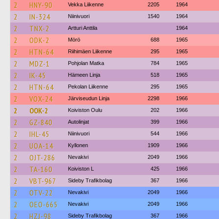
2
HNY-90
Vekka Liikenne
2205
1964
2
IN-324
Niinivuori
1540
1964
2
TNX-2
Artturi Anttila
1964
2
ODK-2
Mörö
688
1965
2
HTN-64
Riihimäen Liikenne
295
1965
2
MDZ-1
Pohjolan Matka
784
1965
2
IK-45
Hämeen Linja
518
1965
2
HTN-64
Pekolan Liikenne
295
1965
2
VOX-24
Järviseudun Linja
2298
1966
2
OOK-2
Koiviston Oulu
202
1966
2
GZ-840
Autolinjat
399
1966
2
IHL-45
Niinivuori
544
1966
2
UOA-14
Kyllonen
1909
1966
2
OJT-286
Nevakivi
2049
1966
2
TA-160
Koiviston L
425
1966
2
VBT-967
Sideby Trafikbolag
367
1966
2
OTV-22
Nevakivi
2049
1966
2
OEO-665
Nevakivi
2049
1966
2
HZJ-98
Sideby Trafikbolag
367
1966