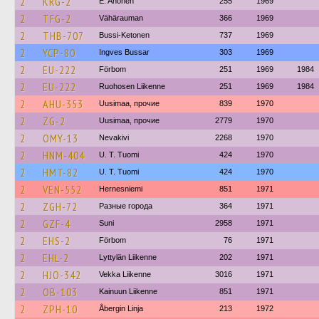
2
KRG-2
E. Ahonen
255
1969
2
TFG-2
Vähärauman
366
1969
2
THB-707
Bussi-Ketonen
737
1969
2
YCP-80
Ingves Bussar
303
1969
2
EU-222
Förbom
251
1969
1984
2
EU-222
Ruohosen Liikenne
251
1969
1984
2
AHU-353
Uusimaa, прочие
839
1970
2
ZG-2
Uusimaa, прочие
2779
1970
2
OMY-13
Nevakivi
2268
1970
2
HNM-404
U. T. Tuomi
424
1970
2
HMT-82
U. T. Tuomi
424
1970
2
VEN-552
Hernesniemi
851
1971
2
ZGH-72
Разные города
364
1971
2
GZF-4
Suni
2958
1971
2
EHS-2
Förbom
76
1971
2
EHL-2
Lyttylän Liikenne
202
1971
2
HJO-342
Vekka Liikenne
3016
1971
2
OB-103
Kainuun Liikenne
851
1971
2
ZPH-10
Åbergin Linja
213
1972