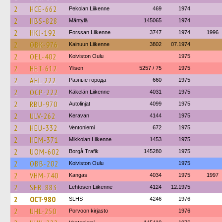
2
HCE-662
Pekolan Liikenne
469
1974
2
HBS-828
Mäntylä
145065
1974
2
HKJ-192
Forssan Liikenne
3747
1974
1996
2
OBK-976
Kainuun Liikenne
3802
07.1974
2
OEL-402
Koiviston Oulu
1975
2
HET-612
Ylisen
5257 / 75
1975
2
AEL-222
Разные города
660
1975
2
OCP-222
Käkelän Liikenne
4031
1975
2
RBU-970
Autolinjat
4099
1975
2
ULV-262
Keravan
4144
1975
2
HEU-332
Ventoniemi
672
1975
2
HEM-371
Mikkolan Liikenne
1453
1975
2
UOM-602
Borgå Trafik
145280
1975
2
OBB-202
Koiviston Oulu
1975
2
VHM-740
Kangas
4034
1975
1997
2
SEB-883
Lehtosen Liikenne
4124
12.1975
2
OCT-980
SLHS
4246
1976
2
UHL-250
Porvoon kirjasto
1976