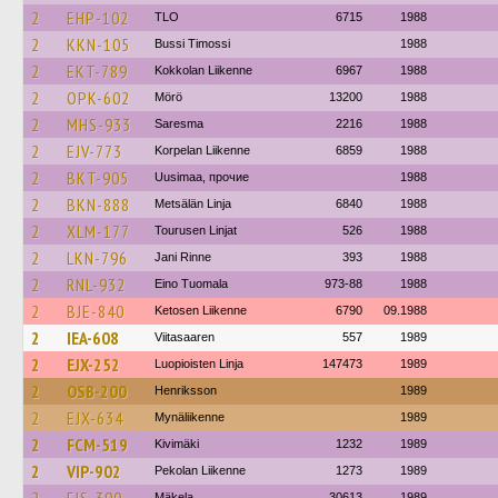
2
EHP-102
TLO
6715
1988
2
KKN-105
Bussi Timossi
1988
2
EKT-789
Kokkolan Liikenne
6967
1988
2
OPK-602
Mörö
13200
1988
2
MHS-933
Saresma
2216
1988
2
EJV-773
Korpelan Liikenne
6859
1988
2
BKT-905
Uusimaa, прочие
1988
2
BKN-888
Metsälän Linja
6840
1988
2
XLM-177
Tourusen Linjat
526
1988
2
LKN-796
Jani Rinne
393
1988
2
RNL-932
Eino Tuomala
973-88
1988
2
BJE-840
Ketosen Liikenne
6790
09.1988
2
IEA-608
Viitasaaren
557
1989
2
EJX-252
Luopioisten Linja
147473
1989
2
OSB-200
Henriksson
1989
2
EJX-634
Mynäliikenne
1989
2
FCM-519
Kivimäki
1232
1989
2
VIP-902
Pekolan Liikenne
1273
1989
Mäkela
30613
1989