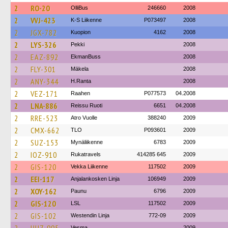
2
RO-20
OlliBus
246660
2008
2
VVJ-423
K-S Liikenne
P073497
2008
2
JGX-782
Kuopion
4162
2008
2
LYS-326
Pekki
2008
2
EAZ-892
EkmanBuss
2008
2
FLY-301
Mäkela
2008
2
ANY-344
H.Ranta
2008
2
VEZ-171
Raahen
P077573
04.2008
2
LNA-886
Reissu Ruoti
6651
04.2008
2
RRE-523
Atro Vuolle
388240
2009
2
CMX-662
TLO
P093601
2009
2
SUZ-153
Mynäliikenne
6783
2009
2
IOZ-910
Rukatravels
414285 645
2009
2
GIS-120
Vekka Liikenne
117502
2009
2
EEI-117
Anjalankosken Linja
106949
2009
2
XOY-162
Paunu
6796
2009
2
GIS-120
LSL
117502
2009
2
GIS-102
Westendin Linja
772-09
2009
Vesma
2009