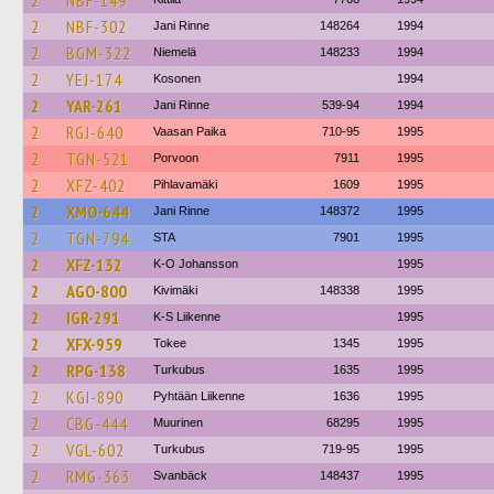
2
NBF-149
2
NBF-302
Jani Rinne
148264
1994
2
BGM-322
Niemelä
148233
1994
2
YEJ-174
Kosonen
1994
2
YAR-261
Jani Rinne
539-94
1994
2
RGJ-640
Vaasan Paika
710-95
1995
2
TGN-521
Porvoon
7911
1995
2
XFZ-402
Pihlavamäki
1609
1995
2
XMO-644
Jani Rinne
148372
1995
2
TGN-794
STA
7901
1995
2
XFZ-132
K-O Johansson
1995
2
AGO-800
Kivimäki
148338
1995
2
IGR-291
K-S Liikenne
1995
2
XFX-959
Tokee
1345
1995
2
RPG-138
Turkubus
1635
1995
2
KGI-890
Pyhtään Liikenne
1636
1995
2
CBG-444
Muurinen
68295
1995
2
VGL-602
Turkubus
719-95
1995
2
RMG-363
Svanbäck
148437
1995