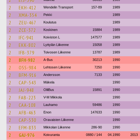
2
EIS-390
2
EKH-412
Wendelin Transport
157-89
1989
2
XMA-354
Pekki
1989
2
ZEU-467
Koulutus
1989
2
ZCE-372
Koskinen
15884
1989
2
IFC-941
Koiviston L
147577
1989
2
EKK-802
Lyttylän Liikenne
15058
1989
2
IFB-379
Toivosen Liikenne
13787
1989
2
BFH-982
A-Bus
30213
1990
2
OSS-984
Lehtosen Liikenne
7250
1990
2
BFM-916
Andersson
7133
1990
2
CAP-543
Mäkela
1990
2
JAJ-948
OlliBus
15891
1990
2
FAB-223
V-M Mikkola
1990
2
CAA-108
Lauhamo
59486
1990
2
AFB-463
Enon
147633
1990
2
CAP-530
Oravaisten Liikenne
1990
2
EFM-833
Mikkolan Liikenne
286-90
1990
2
GAJ-976
Koivuranta
0880 / 144
04.1990
2013