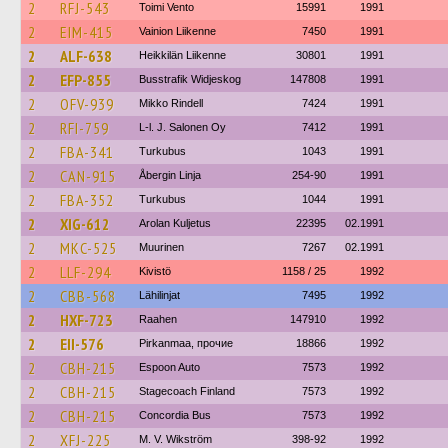
2
RFJ-543
Toimi Vento
15991
1991
2
EIM-415
Vainion Liikenne
7450
1991
2
ALF-638
Heikkilän Liikenne
30801
1991
2
EFP-855
Busstrafik Widjeskog
147808
1991
2
OFV-939
Mikko Rindell
7424
1991
2
RFI-759
L-l. J. Salonen Oy
7412
1991
2
FBA-341
Turkubus
1043
1991
2
CAN-915
Åbergin Linja
254-90
1991
2
FBA-352
Turkubus
1044
1991
2
XIG-612
Arolan Kuljetus
22395
02.1991
2
MKC-525
Muurinen
7267
02.1991
2
LLF-294
Kivistö
1158 / 25
1992
2
CBB-568
Lähilinjat
7495
1992
2
HXF-723
Raahen
147910
1992
2
EII-576
Pirkanmaa, прочие
18866
1992
2
CBH-215
Espoon Auto
7573
1992
2
CBH-215
Stagecoach Finland
7573
1992
2
CBH-215
Concordia Bus
7573
1992
2
XFJ-225
M. V. Wikström
398-92
1992