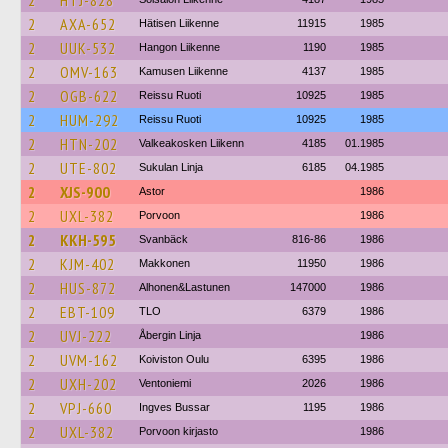
2
HTJ-828
2
AXA-652
Hätisen Liikenne
11915
1985
2
UUK-532
Hangon Liikenne
1190
1985
2
OMV-163
Kamusen Liikenne
4137
1985
2
OGB-622
Reissu Ruoti
10925
1985
2
HUM-292
Reissu Ruoti
10925
1985
2
HTN-202
Valkeakosken Liikenn
4185
01.1985
2
UTE-802
Sukulan Linja
6185
04.1985
2
XJS-900
Astor
1986
2
UXL-382
Porvoon
1986
2
KKH-595
Svanbäck
816-86
1986
2
KJM-402
Makkonen
11950
1986
2
HUS-872
Alhonen&Lastunen
147000
1986
2
EBT-109
TLO
6379
1986
2
UVJ-222
Åbergin Linja
1986
2
UVM-162
Koiviston Oulu
6395
1986
2
UXH-202
Ventoniemi
2026
1986
2
VPJ-660
Ingves Bussar
1195
1986
2
UXL-382
Porvoon kirjasto
1986