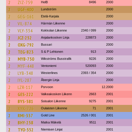
2
ZIZ-759
HelB
8496
2000
2
UGF-400
Lundström
2000
2
GEG-161
Etelä-Karjala
2000
2
VIL-874
Härmän Liikenne
2000
2
VLY-334
Kokkolan Liikenne
2340 / 099
2000
2
JCZ-252
Anjalankosken Linja
228873
2000
2
OXG-792
Bussari
2000
2
TEG-823
S & P Lehtonen
913
2000
2
MYB-750
Wikströms Busstrafik
9226
2000
2
MYF-448
Ventoniemi
520093
2000
2
LYB-348
Westerlines
2393 / 354
2000
2
IYL-287
Åbergin Linja
2000
2
LZR-117
Porvoon
12.2000
2
GES-222
Valkeakosken Liikenn
2663
2001
2
BYS-581
Soisalon Liikenne
9275
2001
2
XYK-726
Oulaisten Liikenne
71
2001
2
RMI-337
Gold Line
2526 / 001
2001
2
BHY-258
Matka Mäkelä
9511
2001
2
TYO-552
Niemisen Linjat
2001