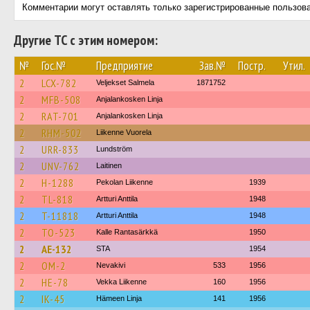
Комментарии могут оставлять только зарегистрированные пользов
Другие ТС с этим номером:
№
Гос.№
Предприятие
Зав.№
Постр.
Утил.
2
LCX-782
Veljekset Salmela
1871752
2
MFB-508
Anjalankosken Linja
2
RAT-701
Anjalankosken Linja
2
RHM-502
Liikenne Vuorela
2
URR-833
Lundström
2
UNV-762
Laitinen
2
H-1288
Pekolan Liikenne
1939
2
TL-818
Artturi Anttila
1948
2
T-11818
Artturi Anttila
1948
2
TO-523
Kalle Rantasärkkä
1950
2
AE-132
STA
1954
2
OM-2
Nevakivi
533
1956
2
HE-78
Vekka Liikenne
160
1956
2
IK-45
Hämeen Linja
141
1956