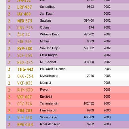
2
JFA-852
2
LRY-967
Sundellbus
9593
2002
2
IAY-469
Jari Kaari
2002
2
NEX-375
Satabus
394-00
2002
2
HNY-725
Oubus
174
2002
2
ÅLK 22
Williams Buss
475-02
2002
2
ZJR-236
Mobus
9663
2002
2
XYP-780
Sukulan Linja
535-02
2002
2
SCF-659
Etelä-Karjala
2002
2
NEX-375
ML-Charter
394-00
2002
2
THG-442
Pakkalan Liikenne
2003
2
CKG-654
Mynäliikenne
2946
2003
2
VXF-835
Mäntylä
2003
2
RHY-930
Revon
2003
2
VXF-697
Eteläpää
2003
2
CFV-376
Tammelundin
102432
2003
2
ZJM-781
Henriksson
9789
2003
2
SLF-468
Sipoon Linja
600-03
2003
2
RPG-164
Ikaalisten Auto
9762
2003