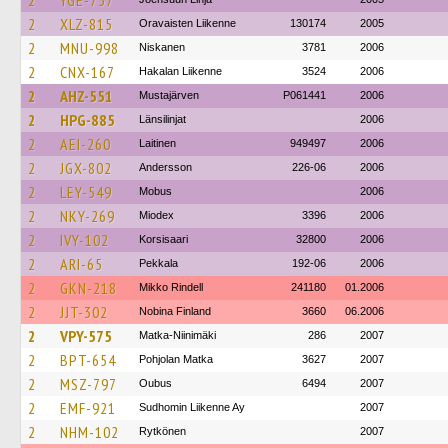
2
YGE-757
2
XLZ-815
Oravaisten Liikenne
130174
2005
2
MNU-998
Niskanen
3781
2006
2
CNX-167
Hakalan Liikenne
3524
2006
2
AHZ-551
Mustajärven
P061441
2006
2
HPG-885
Länsilinjat
2006
2
AEI-260
Laitinen
949497
2006
2
JGX-802
Andersson
226-06
2006
2
LEY-549
Mobus
2006
2
NKY-269
Miodex
3396
2006
2
IVY-102
Korsisaari
32800
2006
2
ARI-65
Pekkala
192-06
2006
2
GKN-218
Mikko Rindell
241180
01.2006
2
JJT-302
Nobina Finland
3660
06.2006
2
VPY-575
Matka-Niinimäki
286
2007
2
BPT-654
Pohjolan Matka
3627
2007
2
MSZ-797
Oubus
6494
2007
2
EMF-921
Sudhomin Liikenne Ay
2007
2
NHM-102
Rytkönen
2007