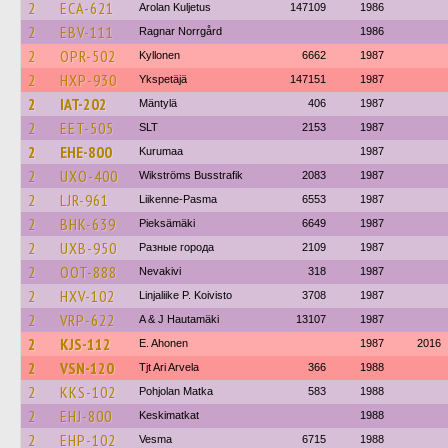
2
ECA-621
Arolan Kuljetus
147109
1986
2
EBV-111
Ragnar Norrgård
1986
2
OPR-502
Kyllonen
6662
1987
2
HXP-930
Ykspetäjä
147151
1987
2
IAT-202
Mäntylä
406
1987
2
EET-505
SLT
2153
1987
2
EHE-800
Kurumaa
1987
2
UXO-400
Wikströms Busstrafik
2083
1987
2
LJR-961
Liikenne-Pasma
6553
1987
2
BHK-639
Pieksämäki
6649
1987
2
UXB-950
Разные города
2109
1987
2
OOT-888
Nevakivi
318
1987
2
HXV-102
Linjaliike P. Koivisto
3708
1987
2
VRP-622
A & J Hautamäki
13107
1987
2
KJS-112
E. Ahonen
1987
2016
2
VSN-120
Tjt Ari Arvela
366
1988
2
KKS-102
Pohjolan Matka
583
1988
2
EHJ-800
Keskimatkat
1988
2
EHP-102
Vesma
6715
1988