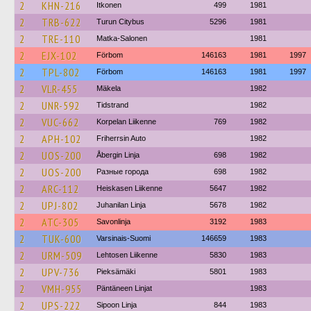
2
KHN-216
Itkonen
499
1981
2
TRB-622
Turun Citybus
5296
1981
2
TRE-110
Matka-Salonen
1981
2
EJX-102
Förbom
146163
1981
1997
2
TPL-802
Förbom
146163
1981
1997
2
VLR-455
Mäkela
1982
2
UNR-592
Tidstrand
1982
2
VUC-662
Korpelan Liikenne
769
1982
2
APH-102
Friherrsin Auto
1982
2
UOS-200
Åbergin Linja
698
1982
2
UOS-200
Разные города
698
1982
2
ARC-112
Heiskasen Liikenne
5647
1982
2
UPJ-802
Juhanilan Linja
5678
1982
2
ATC-305
Savonlinja
3192
1983
2
TUK-600
Varsinais-Suomi
146659
1983
2
URM-509
Lehtosen Liikenne
5830
1983
2
UPV-736
Pieksämäki
5801
1983
2
VMH-955
Päntäneen Linjat
1983
2
UPS-222
Sipoon Linja
844
1983