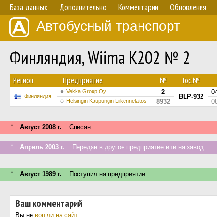
База данных
Дополнительно
Комментарии
Обновления
Автобусный транспорт
Финляндия, Wiima K202 № 2
Регион
Предприятие
№
Гос.№
Vekka Group Oy
2
0
BLP-932
Финляндия
Helsingin Kaupungin Liikennelaitos
8932
0
↑
Август 2008 г.
Списан
↑
Апрель 2003 г.
Передан в другое предприятие или на завод
↑
Август 1989 г.
Поступил на предприятие
Ваш комментарий
Вы не
вошли на сайт
.