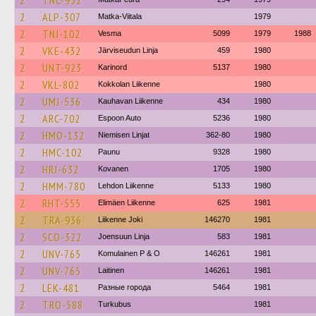
2
TNC-952
2
ALP-307
Matka-Viitala
1979
2
TNJ-102
Vesma
5099
1979
1988
2
VKE-432
Järviseudun Linja
459
1980
2
UNT-923
Karinord
5137
1980
2
VKL-802
Kokkolan Liikenne
1980
2
UMJ-536
Kauhavan Liikenne
434
1980
2
ARC-702
Espoon Auto
5236
1980
2
HMO-132
Niemisen Linjat
362-80
1980
2
HMC-102
Paunu
9328
1980
2
HRJ-632
Kovanen
1705
1980
2
HMM-780
Lehdon Liikenne
5133
1980
2
RHT-555
Elimäen Liikenne
625
1981
2
TRA-936
Liikenne Joki
146270
1981
2
SCO-322
Joensuun Linja
583
1981
2
UNV-765
Komulainen P & O
146261
1981
2
UNV-765
Laitinen
146261
1981
2
LEK-481
Разные города
5464
1981
2
TRO-588
Turkubus
1981