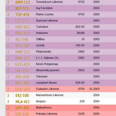
2
KMY-113
Toreniuksen Liikenne
9722
2003
2
XLF-372
Kaj Forsblom
2003
2
TSF-478
Raimo Luoma
9763
2003
2
LLT-177
Suorsan Liikenne
2003
2
HXY-932
Turkubus
652-03
2003
2
RHG-524
Hokkinen
28189
2003
2
VLI-548
OlliBus
14
2003
2
YFG-702
Jyrkilä
704-03
2003
2
IMM-127
Pihlavamäki
2902
2003
2
IMM-127
L-l. J. Salonen Oy
2902
2003
2
EZZ-429
Keski-Pohjanmaa
2003
2
IAG-356
Alhonen&Lastunen
2913
2003
2
VXF-692
Toivonen
2003
2
NFG-465
Lampinen Buses
624-03
2003
2
UZU-423
Oulaisten Liikenne
9754
01.2003
2
EXZ-308
Mannerkiven Liikenne
2004
2
MLA-412
Ampers
228
2004
2
UPF-405
MatkaPeura
2004
2
CJX-142
Pekolan Liikenne
3140
2004