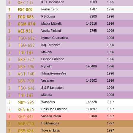
2
XFZ-132
K-O Johansson
1603
1995
2
EXC-802
Perhe Eero
1707
1996
2
FGG-883
PS-Bussi
2900
1996
2
GGM-874
Matka Mäkelä
148518
1996
2
ACZ-951
Veolia Finland
1765
1996
2
TGO-682
Kymen Charterline
1996
2
TGO-682
Kaj Forsblom
1996
2
TNI-143
Mäkela
1996
2
GBX-777
Leiniön Liikenne
1996
2
GBX-796
Nyholm
148480
1996
2
AGT-740
Tilausliikenne Are
1996
2
GBV-790
Vesanen
148502
1996
2
TGO-641
S & P Lehtonen
1996
2
TNI-143
Mäkela
1996
2
MRY-595
Wasabus
148728
1997
2
RGS-625
Heikkilän Liikenne
850-97
1997
2
RGY-445
Vaasan Paika
8168
1997
2
SGP-710
Hallakangas
1997
2
GBY-424
Töysän Linja
1997