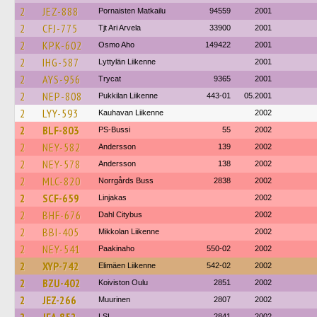
2
JEZ-888
Pornaisten Matkailu
94559
2001
2
CFJ-775
Tjt Ari Arvela
33900
2001
2
KPK-602
Osmo Aho
149422
2001
2
IHG-587
Lyttylän Liikenne
2001
2
AYS-956
Trycat
9365
2001
2
NEP-808
Pukkilan Liikenne
443-01
05.2001
2
LYY-593
Kauhavan Liikenne
2002
2
BLF-803
PS-Bussi
55
2002
2
NEY-582
Andersson
139
2002
2
NEY-578
Andersson
138
2002
2
MLC-820
Norrgårds Buss
2838
2002
2
SCF-659
Linjakas
2002
2
BHF-676
Dahl Citybus
2002
2
BBI-405
Mikkolan Liikenne
2002
2
NEY-541
Paakinaho
550-02
2002
2
XYP-742
Elimäen Liikenne
542-02
2002
2
BZU-402
Koiviston Oulu
2851
2002
2
JEZ-266
Muurinen
2807
2002
LSL
2841
2002