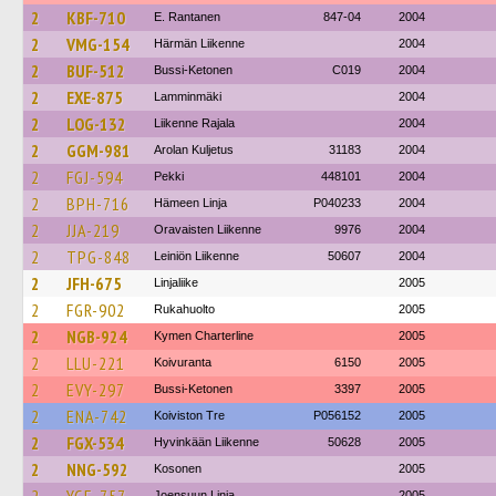
2
KBF-710
E. Rantanen
847-04
2004
2
VMG-154
Härmän Liikenne
2004
2
BUF-512
Bussi-Ketonen
C019
2004
2
EXE-875
Lamminmäki
2004
2
LOG-132
Liikenne Rajala
2004
2
GGM-981
Arolan Kuljetus
31183
2004
2
FGJ-594
Pekki
448101
2004
2
BPH-716
Hämeen Linja
P040233
2004
2
JJA-219
Oravaisten Liikenne
9976
2004
2
TPG-848
Leiniön Liikenne
50607
2004
2
JFH-675
Linjaliike
2005
2
FGR-902
Rukahuolto
2005
2
NGB-924
Kymen Charterline
2005
2
LLU-221
Koivuranta
6150
2005
2
EVY-297
Bussi-Ketonen
3397
2005
2
ENA-742
Koiviston Tre
P056152
2005
2
FGX-534
Hyvinkään Liikenne
50628
2005
2
NNG-592
Kosonen
2005
Joensuun Linja
2005