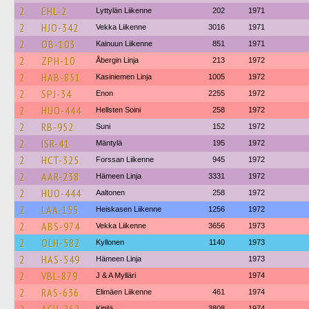
2
EHL-2
Lyttylän Liikenne
202
1971
2
HJO-342
Vekka Liikenne
3016
1971
2
OB-103
Kainuun Liikenne
851
1971
2
ZPH-10
Åbergin Linja
213
1972
2
HAB-851
Kasiniemen Linja
1005
1972
2
SPJ-34
Enon
2255
1972
2
HUO-444
Hellsten Soini
258
1972
2
RB-952
Suni
152
1972
2
ISR-41
Mäntylä
195
1972
2
HCT-325
Forssan Liikenne
945
1972
2
AAR-238
Hämeen Linja
3331
1972
2
HUO-444
Aaltonen
258
1972
2
LAA-155
Heiskasen Liikenne
1256
1972
2
ABS-974
Vekka Liikenne
3656
1973
2
OLH-582
Kyllonen
1140
1973
2
HAS-549
Hämeen Linja
1973
2
VBL-879
J & A Mylläri
1974
2
RAS-636
Elimäen Liikenne
461
1974
Kittilä
3808
1974