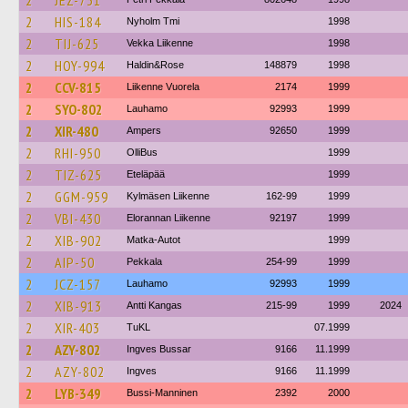
2
JEZ-731
2
HIS-184
Nyholm Tmi
1998
2
TIJ-625
Vekka Liikenne
1998
2
HOY-994
Haldin&Rose
148879
1998
2
CCV-815
Liikenne Vuorela
2174
1999
2
SYO-802
Lauhamo
92993
1999
2
XIR-480
Ampers
92650
1999
2
RHI-950
OlliBus
1999
2
TIZ-625
Eteläpää
1999
2
GGM-959
Kylmäsen Liikenne
162-99
1999
2
VBI-430
Elorannan Liikenne
92197
1999
2
XIB-902
Matka-Autot
1999
2
AIP-50
Pekkala
254-99
1999
2
JCZ-157
Lauhamo
92993
1999
2
XIB-913
Antti Kangas
215-99
1999
2024
2
XIR-403
TuKL
07.1999
2
AZY-802
Ingves Bussar
9166
11.1999
2
AZY-802
Ingves
9166
11.1999
2
LYB-349
Bussi-Manninen
2392
2000