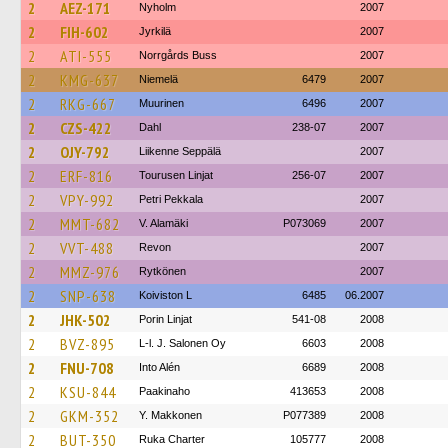
2
AEZ-171
Nyholm
2007
2
FIH-602
Jyrkilä
2007
2
ATI-555
Norrgårds Buss
2007
2
KMG-637
Niemelä
6479
2007
2
RKG-667
Muurinen
6496
2007
2
CZS-422
Dahl
238-07
2007
2
OJY-792
Liikenne Seppälä
2007
2
ERF-816
Tourusen Linjat
256-07
2007
2
VPY-992
Petri Pekkala
2007
2
MMT-682
V. Alamäki
P073069
2007
2
VVT-488
Revon
2007
2
MMZ-976
Rytkönen
2007
2
SNP-638
Koiviston L
6485
06.2007
2
JHK-502
Porin Linjat
541-08
2008
2
BVZ-895
L-l. J. Salonen Oy
6603
2008
2
FNU-708
Into Alén
6689
2008
2
KSU-844
Paakinaho
413653
2008
2
GKM-352
Y. Makkonen
P077389
2008
2
BUT-350
Ruka Charter
105777
2008