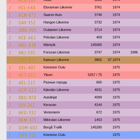
2
ACU-262
2
HCL-644
Elorannan Liikenne
3761
1974
2
ACN-872
Saaren Auto
3746
1974
2
UAV-352
Hangon Liikenne
3732
1974
2
OBK-305
Oulaisten Liikenne
3714
1974
2
HCE-662
Pekolan Liikenne
469
1974
2
HBS-828
Mäntylä
145065
1974
2
HKJ-192
Forssan Liikenne
3747
1974
1996
2
OBK-976
Kainuun Liikenne
3802
07.1974
2
OEL-402
Koiviston Oulu
1975
2
HET-612
Ylisen
5257 / 75
1975
2
AEL-222
Разные города
660
1975
2
OCP-222
Käkelän Liikenne
4031
1975
2
RBU-970
Autolinjat
4099
1975
2
ULV-262
Keravan
4144
1975
2
HEU-332
Ventoniemi
672
1975
2
HEM-371
Mikkolan Liikenne
1453
1975
2
UOM-602
Borgå Trafik
145280
1975
2
OBB-202
Koiviston Oulu
1975