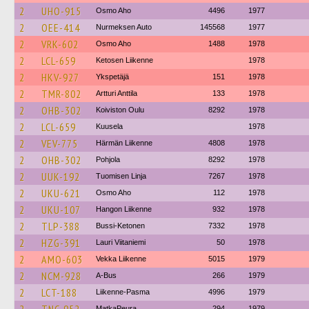
2
UHO-915
Osmo Aho
4496
1977
2
OEE-414
Nurmeksen Auto
145568
1977
2
VRK-602
Osmo Aho
1488
1978
2
LCL-659
Ketosen Liikenne
1978
2
HKV-927
Ykspetäjä
151
1978
2
TMR-802
Artturi Anttila
133
1978
2
OHB-302
Koiviston Oulu
8292
1978
2
LCL-659
Kuusela
1978
2
VEV-775
Härmän Liikenne
4808
1978
2
OHB-302
Pohjola
8292
1978
2
UUK-192
Tuomisen Linja
7267
1978
2
UKU-621
Osmo Aho
112
1978
2
UKU-107
Hangon Liikenne
932
1978
2
TLP-388
Bussi-Ketonen
7332
1978
2
HZG-391
Lauri Viitaniemi
50
1978
2
AMO-603
Vekka Liikenne
5015
1979
2
NCM-928
A-Bus
266
1979
2
LCT-188
Liikenne-Pasma
4996
1979
MatkaPeura
294
1979