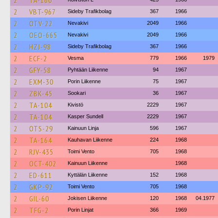
2
TA-160
2
VBT-967
Sideby Trafikbolag
367
1966
2
OTV-22
Nevakivi
2049
1966
2
OEO-665
Nevakivi
2049
1966
2
HZJ-98
Sideby Trafikbolag
367
1966
2
ECF-2
Vesma
779
1966
1979
2
GFY-58
Pyhtään Liikenne
94
1967
2
EXM-30
Porin Liikenne
75
1967
2
ZBK-45
Sookari
36
1967
2
TA-104
Kivistö
2229
1967
2
TA-104
Kasper Sundell
2229
1967
2
OTS-29
Kainuun Linja
596
1967
2
TA-164
Kauhavan Liikenne
224
1968
2
RJV-435
Toimi Vento
705
1968
2
OCT-402
Kainuun Liikenne
1968
2
ED-611
Kyttälän Liikenne
152
1968
2
GKP-92
Toimi Vento
705
1968
2
GIL-60
Jokisen Liikenne
120
1968
04.1977
2
TFG-2
Porin Linjat
366
1969