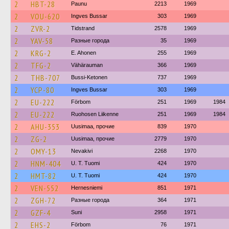
2
HBT-28
Paunu
2213
1969
2
VOU-620
Ingves Bussar
303
1969
2
ZVR-2
Tidstrand
2578
1969
2
YAV-58
Разные города
35
1969
2
KRG-2
E. Ahonen
255
1969
2
TFG-2
Vähärauman
366
1969
2
THB-707
Bussi-Ketonen
737
1969
2
YCP-80
Ingves Bussar
303
1969
2
EU-222
Förbom
251
1969
1984
2
EU-222
Ruohosen Liikenne
251
1969
1984
2
AHU-353
Uusimaa, прочие
839
1970
2
ZG-2
Uusimaa, прочие
2779
1970
2
OMY-13
Nevakivi
2268
1970
2
HNM-404
U. T. Tuomi
424
1970
2
HMT-82
U. T. Tuomi
424
1970
2
VEN-552
Hernesniemi
851
1971
2
ZGH-72
Разные города
364
1971
2
GZF-4
Suni
2958
1971
2
EHS-2
Förbom
76
1971