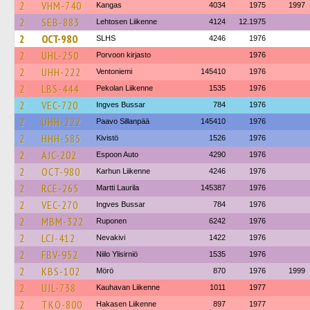
2
VHM-740
Kangas
4034
1975
1997
2
SEB-883
Lehtosen Liikenne
4124
12.1975
2
OCT-980
SLHS
4246
1976
2
UHL-250
Porvoon kirjasto
1976
2
UHH-222
Ventoniemi
145410
1976
2
LBS-444
Pekolan Liikenne
1535
1976
2
VEC-720
Ingves Bussar
784
1976
2
UHH-222
Paavo Sillanpää
145410
1976
2
HHH-585
Kivistö
1526
1976
2
AJC-202
Espoon Auto
4290
1976
2
OCT-980
Karhun Liikenne
4246
1976
2
RCE-265
Martti Laurila
145387
1976
2
VEC-270
Ingves Bussar
784
1976
2
MBM-322
Ruponen
6242
1976
2
LCJ-412
Nevakivi
1422
1976
2
FBV-952
Niilo Ylisirniö
1535
1976
2
KBS-102
Mörö
870
1976
1999
2
UJL-738
Kauhavan Liikenne
1011
1977
2
TKO-800
Hakasen Liikenne
897
1977