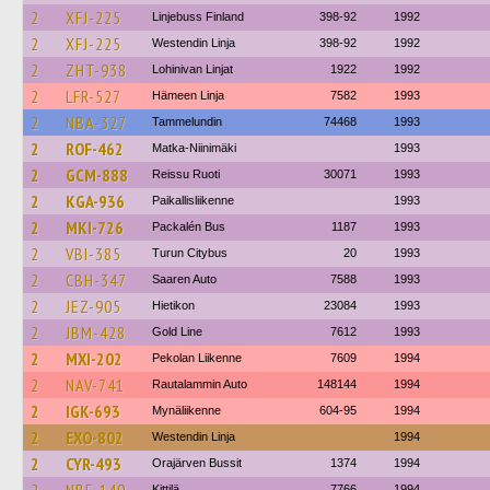
2
XFJ-225
Linjebuss Finland
398-92
1992
2
XFJ-225
Westendin Linja
398-92
1992
2
ZHT-938
Lohinivan Linjat
1922
1992
2
LFR-527
Hämeen Linja
7582
1993
2
NBA-327
Tammelundin
74468
1993
2
ROF-462
Matka-Niinimäki
1993
2
GCM-888
Reissu Ruoti
30071
1993
2
KGA-936
Paikallisliikenne
1993
2
MKI-726
Packalén Bus
1187
1993
2
VBI-385
Turun Citybus
20
1993
2
CBH-347
Saaren Auto
7588
1993
2
JEZ-905
Hietikon
23084
1993
2
JBM-428
Gold Line
7612
1993
2
MXI-202
Pekolan Liikenne
7609
1994
2
NAV-741
Rautalammin Auto
148144
1994
2
IGK-693
Mynäliikenne
604-95
1994
2
EXO-802
Westendin Linja
1994
2
CYR-493
Orajärven Bussit
1374
1994
Kittilä
7766
1994