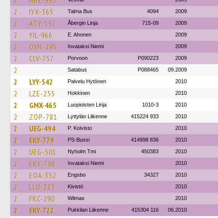
2
HHZ-995
2
IYX-365
Talma Bus
4094
2009
2
ATY-557
Åbergin Linja
715-09
2009
2
YIL-966
E. Ahonen
2009
2
OVH-295
Invataksi Niemi
2009
2
CLV-757
Porvoon
P090223
2009
2
Satabus
P088465
09.2009
2
LYY-542
Palvelu Hytönen
2010
2
LZE-255
Hokkinen
2010
2
GMX-465
Luopioisten Linja
1010-3
2010
2
ZOP-781
Lyttylän Liikenne
415224 933
2010
2
UEG-494
P. Koivisto
2010
2
EKY-779
PS-Bussi
414998 836
2010
2
UEG-501
Nyholm Tmi
450383
2010
2
EKY-798
Invataksi Niemi
2010
2
EOA-352
Engsbo
34327
2010
2
LLU-223
Kivistö
2010
2
FKC-290
Wiimax
2010
2
EKY-722
Pukkilan Liikenne
415304 116
06.2010