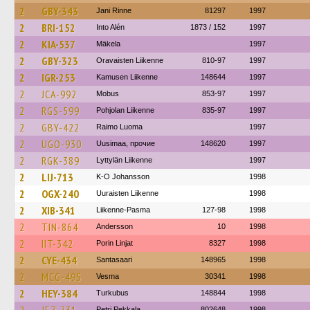
2
GBY-343
Jani Rinne
81297
1997
2
BRI-152
Into Alén
1873 / 152
1997
2
KIA-537
Mäkela
1997
2
GBY-323
Oravaisten Liikenne
810-97
1997
2
IGR-253
Kamusen Liikenne
148644
1997
2
JCA-992
Mobus
853-97
1997
2
RGS-599
Pohjolan Liikenne
835-97
1997
2
GBY-422
Raimo Luoma
1997
2
UGO-930
Uusimaa, прочие
148620
1997
2
RGK-389
Lyttylän Liikenne
1997
2
LIJ-713
K-O Johansson
1998
2
OGX-240
Uuraisten Liikenne
1998
2
XIB-341
Liikenne-Pasma
127-98
1998
2
TIN-864
Andersson
10
1998
2
IIT-342
Porin Linjat
8327
1998
2
CYE-434
Santasaari
148965
1998
2
MCG-495
Vesma
30341
1998
2
HEY-384
Turkubus
148844
1998
Petri Pekkala
802648
1998