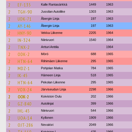
2
EF-135
Kalle Rantasärkkä
1449
1963
2
TGH-90
Jussilan Autoliike
1303
1963
2
UDK-71
Åbergin Linja
197
1963
2
AY-146
Åbergin Linja
197
1963
2
HNY-90
Vekka Liikenne
2205
1964
2
IN-324
Niinivuori
1540
1964
2
TNX-2
Artturi Anttila
1964
2
ODK-2
Mörö
688
1965
2
HTN-64
Riihimäen Liikenne
295
1965
2
MDZ-1
Pohjolan Matka
784
1965
2
IK-45
Hämeen Linja
518
1965
2
HTN-64
Pekolan Liikenne
295
1965
2
VOX-24
Järviseudun Linja
2298
1966
2
OOK-2
Koiviston Oulu
202
1966
2
GZ-840
Autolinjat
399
1966
2
IHL-45
Niinivuori
544
1966
2
UOA-14
Kyllonen
1909
1966
2
OJT-286
Nevakivi
2049
1966
Koiviston L
425
1966