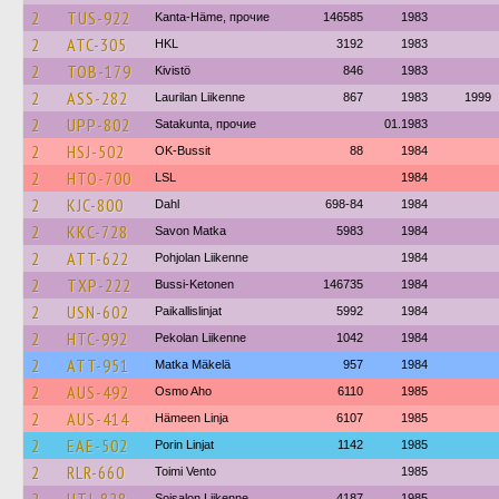
2
TUS-922
Kanta-Häme, прочие
146585
1983
2
ATC-305
HKL
3192
1983
2
TOB-179
Kivistö
846
1983
2
ASS-282
Laurilan Liikenne
867
1983
1999
2
UPP-802
Satakunta, прочие
01.1983
2
HSJ-502
OK-Bussit
88
1984
2
HTO-700
LSL
1984
2
KJC-800
Dahl
698-84
1984
2
KKC-728
Savon Matka
5983
1984
2
ATT-622
Pohjolan Liikenne
1984
2
TXP-222
Bussi-Ketonen
146735
1984
2
USN-602
Paikallislinjat
5992
1984
2
HTC-992
Pekolan Liikenne
1042
1984
2
ATT-951
Matka Mäkelä
957
1984
2
AUS-492
Osmo Aho
6110
1985
2
AUS-414
Hämeen Linja
6107
1985
2
EAE-502
Porin Linjat
1142
1985
2
RLR-660
Toimi Vento
1985
Soisalon Liikenne
4187
1985