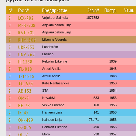
№
Гос.№
Предприятие
Зав.№
Постр.
Утил.
2
LCX-782
Veljekset Salmela
1871752
2
MFB-508
Anjalankosken Linja
2
RAT-701
Anjalankosken Linja
2
RHM-502
Liikenne Vuorela
2
URR-833
Lundström
2
UNV-762
Laitinen
2
H-1288
Pekolan Liikenne
1939
2
TL-818
Artturi Anttila
1948
2
T-11818
Artturi Anttila
1948
2
TO-523
Kalle Rantasärkkä
1950
2
AE-132
STA
1954
2
OM-2
Nevakivi
533
1956
2
HE-78
Vekka Liikenne
160
1956
2
IK-45
Hämeen Linja
141
1956
2
ON-499
Kainuun Linja
73 / 71
1956
2
IB-865
Pekolan Liikenne
490
1956
2
OP-7
Mörö
238
1957