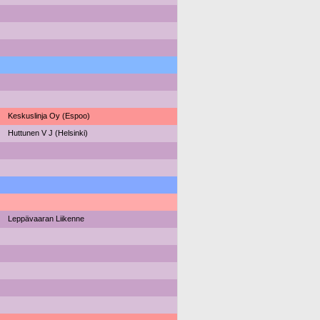
Keskuslinja Oy (Espoo)
Huttunen V J (Helsinki)
Leppävaaran Liikenne