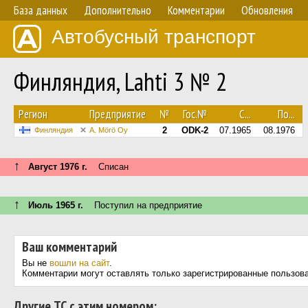
База данных
Дополнительно
Комментарии
Обновления
Автобусный транспорт
Финляндия, Lahti 3 № 2
Регион
Предприятие
№
Гос.№
С...
По...
2
ODK-2
07.1965
08.1976
Финляндия
A. Mörö Oy
↑
Август 1976 г.
Списан
↑
Июль 1965 г.
Поступил на предприятие
Ваш комментарий
Вы не
вошли на сайт
.
Комментарии могут оставлять только зарегистрированные пользов
Другие ТС с этим номером: