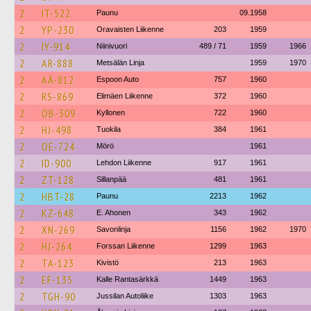
2
IT-522
Paunu
09.1958
2
YP-230
Oravaisten Liikenne
203
1959
2
IY-914
Niinivuori
489 / 71
1959
1966
2
AR-888
Metsälän Linja
1959
1970
2
AÄ-812
Espoon Auto
757
1960
2
RS-869
Elimäen Liikenne
372
1960
2
OB-309
Kyllonen
722
1960
2
HJ-498
Tuokila
384
1961
2
OE-724
Mörö
1961
2
ID-900
Lehdon Liikenne
917
1961
2
ZT-128
Sillanpää
481
1961
2
HBT-28
Paunu
2213
1962
2
KZ-648
E. Ahonen
343
1962
2
XN-269
Savonlinja
1156
1962
1970
2
HJ-264
Forssan Liikenne
1299
1963
2
TA-123
Kivistö
213
1963
2
EF-135
Kalle Rantasärkkä
1449
1963
2
TGH-90
Jussilan Autoliike
1303
1963