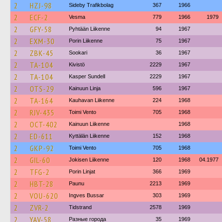
2
HZJ-98
Sideby Trafikbolag
367
1966
2
ECF-2
Vesma
779
1966
1979
2
GFY-58
Pyhtään Liikenne
94
1967
2
EXM-30
Porin Liikenne
75
1967
2
ZBK-45
Sookari
36
1967
2
TA-104
Kivistö
2229
1967
2
TA-104
Kasper Sundell
2229
1967
2
OTS-29
Kainuun Linja
596
1967
2
TA-164
Kauhavan Liikenne
224
1968
2
RJV-435
Toimi Vento
705
1968
2
OCT-402
Kainuun Liikenne
1968
2
ED-611
Kyttälän Liikenne
152
1968
2
GKP-92
Toimi Vento
705
1968
2
GIL-60
Jokisen Liikenne
120
1968
04.1977
2
TFG-2
Porin Linjat
366
1969
2
HBT-28
Paunu
2213
1969
2
VOU-620
Ingves Bussar
303
1969
2
ZVR-2
Tidstrand
2578
1969
2
YAV-58
Разные города
35
1969