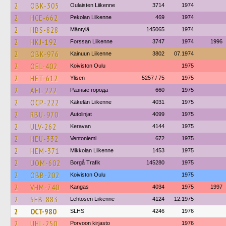
2
OBK-305
Oulaisten Liikenne
3714
1974
2
HCE-662
Pekolan Liikenne
469
1974
2
HBS-828
Mäntylä
145065
1974
2
HKJ-192
Forssan Liikenne
3747
1974
1996
2
OBK-976
Kainuun Liikenne
3802
07.1974
2
OEL-402
Koiviston Oulu
1975
2
HET-612
Ylisen
5257 / 75
1975
2
AEL-222
Разные города
660
1975
2
OCP-222
Käkelän Liikenne
4031
1975
2
RBU-970
Autolinjat
4099
1975
2
ULV-262
Keravan
4144
1975
2
HEU-332
Ventoniemi
672
1975
2
HEM-371
Mikkolan Liikenne
1453
1975
2
UOM-602
Borgå Trafik
145280
1975
2
OBB-202
Koiviston Oulu
1975
2
VHM-740
Kangas
4034
1975
1997
2
SEB-883
Lehtosen Liikenne
4124
12.1975
2
OCT-980
SLHS
4246
1976
2
UHL-250
Porvoon kirjasto
1976