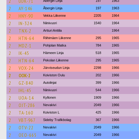
2
UDK-71
Åbergin Linja
197
1963
2
AY-146
Åbergin Linja
197
1963
2
HNY-90
Vekka Liikenne
2205
1964
2
IN-324
Niinivuori
1540
1964
2
TNX-2
Artturi Anttila
1964
2
HTN-64
Riihimäen Liikenne
295
1965
2
MDZ-1
Pohjolan Matka
784
1965
2
IK-45
Hämeen Linja
518
1965
2
HTN-64
Pekolan Liikenne
295
1965
2
VOX-24
Järviseudun Linja
2298
1966
2
OOK-2
Koiviston Oulu
202
1966
2
GZ-840
Autolinjat
399
1966
2
IHL-45
Niinivuori
544
1966
2
UOA-14
Kyllonen
1909
1966
2
OJT-286
Nevakivi
2049
1966
2
TA-160
Koiviston L
425
1966
2
VBT-967
Sideby Trafikbolag
367
1966
2
OTV-22
Nevakivi
2049
1966
2
OEO-665
Nevakivi
2049
1966