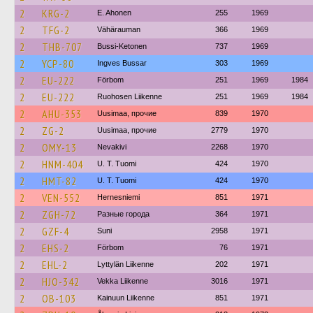
2
KRG-2
E. Ahonen
255
1969
2
TFG-2
Vähärauman
366
1969
2
THB-707
Bussi-Ketonen
737
1969
2
YCP-80
Ingves Bussar
303
1969
2
EU-222
Förbom
251
1969
1984
2
EU-222
Ruohosen Liikenne
251
1969
1984
2
AHU-353
Uusimaa, прочие
839
1970
2
ZG-2
Uusimaa, прочие
2779
1970
2
OMY-13
Nevakivi
2268
1970
2
HNM-404
U. T. Tuomi
424
1970
2
HMT-82
U. T. Tuomi
424
1970
2
VEN-552
Hernesniemi
851
1971
2
ZGH-72
Разные города
364
1971
2
GZF-4
Suni
2958
1971
2
EHS-2
Förbom
76
1971
2
EHL-2
Lyttylän Liikenne
202
1971
2
HJO-342
Vekka Liikenne
3016
1971
2
OB-103
Kainuun Liikenne
851
1971