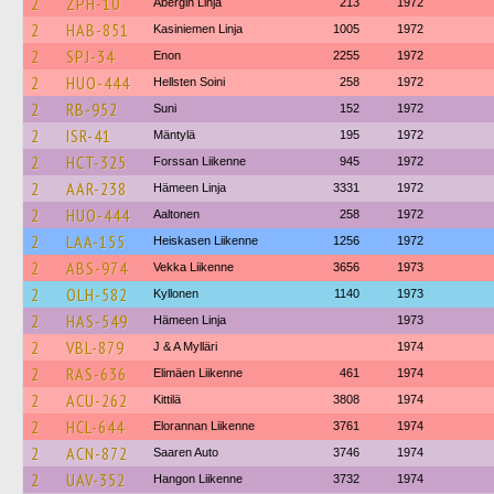
2
ZPH-10
Åbergin Linja
213
1972
2
HAB-851
Kasiniemen Linja
1005
1972
2
SPJ-34
Enon
2255
1972
2
HUO-444
Hellsten Soini
258
1972
2
RB-952
Suni
152
1972
2
ISR-41
Mäntylä
195
1972
2
HCT-325
Forssan Liikenne
945
1972
2
AAR-238
Hämeen Linja
3331
1972
2
HUO-444
Aaltonen
258
1972
2
LAA-155
Heiskasen Liikenne
1256
1972
2
ABS-974
Vekka Liikenne
3656
1973
2
OLH-582
Kyllonen
1140
1973
2
HAS-549
Hämeen Linja
1973
2
VBL-879
J & A Mylläri
1974
2
RAS-636
Elimäen Liikenne
461
1974
2
ACU-262
Kittilä
3808
1974
2
HCL-644
Elorannan Liikenne
3761
1974
2
ACN-872
Saaren Auto
3746
1974
2
UAV-352
Hangon Liikenne
3732
1974