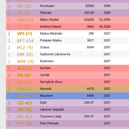
2
IVY-102
Korsisaari
32800
2006
2
ARI-65
Pekkala
192-06
2006
2
GKN-218
Mikko Rindell
241180
01.2006
2
JJT-302
Nobina Finland
3660
06.2006
2
VPY-575
Matka-Niinimäki
286
2007
2
BPT-654
Pohjolan Matka
3627
2007
2
MSZ-797
Oubus
6494
2007
2
EMF-921
Sudhomin Liikenne Ay
2007
2
NHM-102
Rytkönen
2007
2
AEZ-171
Nyholm
2007
2
FIH-602
Jyrkilä
2007
2
ATI-555
Norrgårds Buss
2007
2
KMG-637
Niemelä
6479
2007
2
RKG-667
Muurinen
6496
2007
2
CZS-422
Dahl
238-07
2007
2
OJY-792
Liikenne Seppälä
2007
2
ERF-816
Tourusen Linjat
256-07
2007
2
VPY-992
Petri Pekkala
2007