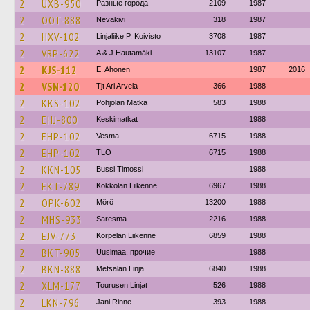
2
UXB-950
Разные города
2109
1987
2
OOT-888
Nevakivi
318
1987
2
HXV-102
Linjaliike P. Koivisto
3708
1987
2
VRP-622
A & J Hautamäki
13107
1987
2
KJS-112
E. Ahonen
1987
2016
2
VSN-120
Tjt Ari Arvela
366
1988
2
KKS-102
Pohjolan Matka
583
1988
2
EHJ-800
Keskimatkat
1988
2
EHP-102
Vesma
6715
1988
2
EHP-102
TLO
6715
1988
2
KKN-105
Bussi Timossi
1988
2
EKT-789
Kokkolan Liikenne
6967
1988
2
OPK-602
Mörö
13200
1988
2
MHS-933
Saresma
2216
1988
2
EJV-773
Korpelan Liikenne
6859
1988
2
BKT-905
Uusimaa, прочие
1988
2
BKN-888
Metsälän Linja
6840
1988
2
XLM-177
Tourusen Linjat
526
1988
2
LKN-796
Jani Rinne
393
1988