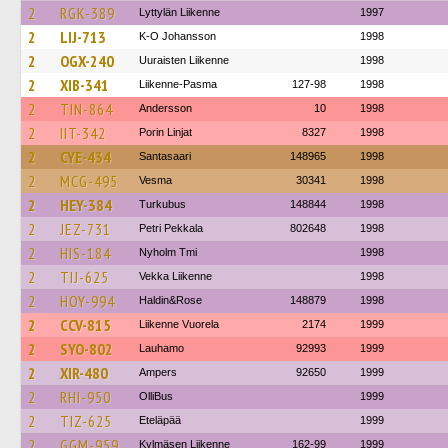
2
RGK-389
Lyttylän Liikenne
1997
2
LIJ-713
K-O Johansson
1998
2
OGX-240
Uuraisten Liikenne
1998
2
XIB-341
Liikenne-Pasma
127-98
1998
2
TIN-864
Andersson
10
1998
2
IIT-342
Porin Linjat
8327
1998
2
CYE-434
Santasaari
148965
1998
2
MCG-495
Vesma
30341
1998
2
HEY-384
Turkubus
148844
1998
2
JEZ-731
Petri Pekkala
802648
1998
2
HIS-184
Nyholm Tmi
1998
2
TIJ-625
Vekka Liikenne
1998
2
HOY-994
Haldin&Rose
148879
1998
2
CCV-815
Liikenne Vuorela
2174
1999
2
SYO-802
Lauhamo
92993
1999
2
XIR-480
Ampers
92650
1999
2
RHI-950
OlliBus
1999
2
TIZ-625
Eteläpää
1999
2
GGM-959
Kylmäsen Liikenne
162-99
1999