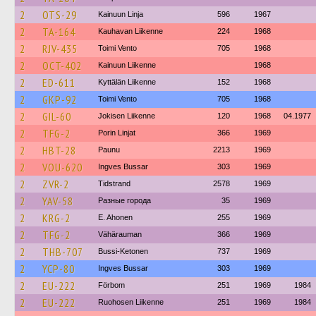
2
OTS-29
Kainuun Linja
596
1967
2
TA-164
Kauhavan Liikenne
224
1968
2
RJV-435
Toimi Vento
705
1968
2
OCT-402
Kainuun Liikenne
1968
2
ED-611
Kyttälän Liikenne
152
1968
2
GKP-92
Toimi Vento
705
1968
2
GIL-60
Jokisen Liikenne
120
1968
04.1977
2
TFG-2
Porin Linjat
366
1969
2
HBT-28
Paunu
2213
1969
2
VOU-620
Ingves Bussar
303
1969
2
ZVR-2
Tidstrand
2578
1969
2
YAV-58
Разные города
35
1969
2
KRG-2
E. Ahonen
255
1969
2
TFG-2
Vähärauman
366
1969
2
THB-707
Bussi-Ketonen
737
1969
2
YCP-80
Ingves Bussar
303
1969
2
EU-222
Förbom
251
1969
1984
2
EU-222
Ruohosen Liikenne
251
1969
1984