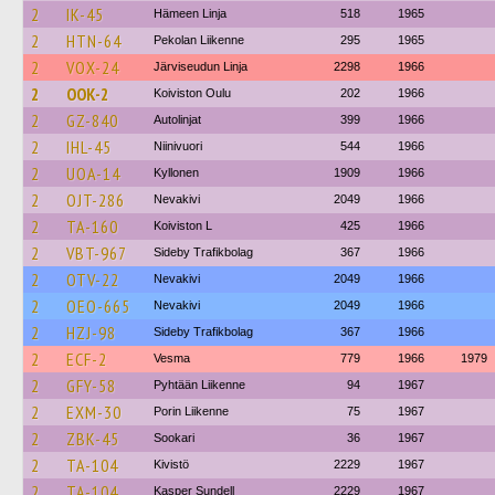
2
IK-45
Hämeen Linja
518
1965
2
HTN-64
Pekolan Liikenne
295
1965
2
VOX-24
Järviseudun Linja
2298
1966
2
OOK-2
Koiviston Oulu
202
1966
2
GZ-840
Autolinjat
399
1966
2
IHL-45
Niinivuori
544
1966
2
UOA-14
Kyllonen
1909
1966
2
OJT-286
Nevakivi
2049
1966
2
TA-160
Koiviston L
425
1966
2
VBT-967
Sideby Trafikbolag
367
1966
2
OTV-22
Nevakivi
2049
1966
2
OEO-665
Nevakivi
2049
1966
2
HZJ-98
Sideby Trafikbolag
367
1966
2
ECF-2
Vesma
779
1966
1979
2
GFY-58
Pyhtään Liikenne
94
1967
2
EXM-30
Porin Liikenne
75
1967
2
ZBK-45
Sookari
36
1967
2
TA-104
Kivistö
2229
1967
2
TA-104
Kasper Sundell
2229
1967