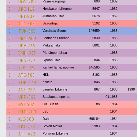
2
UOS-200
Разные города
698
1982
2
ARC-112
Heiskasen Liikenne
5647
1982
2
UPJ-802
Juhanilan Linja
5678
1982
2
ATC-305
Savonlinja
3192
1983
2
TUK-600
Varsinais-Suomi
146659
1983
2
URM-509
Lehtosen Liikenne
5830
1983
2
UPV-736
Pieksämäki
5801
1983
2
VMH-955
Päntäneen Linjat
1983
2
UPS-222
Sipoon Linja
844
1983
2
TUS-922
Kanta-Häme, прочие
146585
1983
2
ATC-305
HKL
3192
1983
2
TOB-179
Kivistö
846
1983
2
ASS-282
Laurilan Liikenne
867
1983
1999
2
UPP-802
Satakunta, прочие
01.1983
2
HSJ-502
OK-Bussit
88
1984
2
HTO-700
LSL
1984
2
KJC-800
Dahl
698-84
1984
2
KKC-728
Savon Matka
5983
1984
2
ATT-622
Pohjolan Liikenne
1984