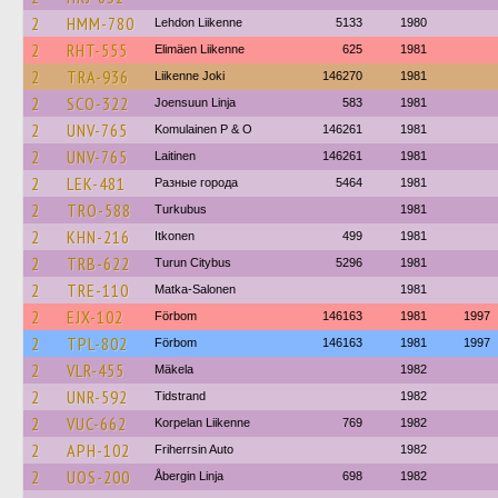
2
HMM-780
Lehdon Liikenne
5133
1980
2
RHT-555
Elimäen Liikenne
625
1981
2
TRA-936
Liikenne Joki
146270
1981
2
SCO-322
Joensuun Linja
583
1981
2
UNV-765
Komulainen P & O
146261
1981
2
UNV-765
Laitinen
146261
1981
2
LEK-481
Разные города
5464
1981
2
TRO-588
Turkubus
1981
2
KHN-216
Itkonen
499
1981
2
TRB-622
Turun Citybus
5296
1981
2
TRE-110
Matka-Salonen
1981
2
EJX-102
Förbom
146163
1981
1997
2
TPL-802
Förbom
146163
1981
1997
2
VLR-455
Mäkela
1982
2
UNR-592
Tidstrand
1982
2
VUC-662
Korpelan Liikenne
769
1982
2
APH-102
Friherrsin Auto
1982
2
UOS-200
Åbergin Linja
698
1982