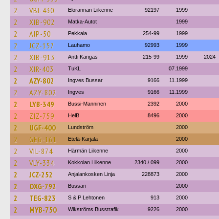
2
VBI-430
Elorannan Liikenne
92197
1999
2
XIB-902
Matka-Autot
1999
2
AIP-50
Pekkala
254-99
1999
2
JCZ-157
Lauhamo
92993
1999
2
XIB-913
Antti Kangas
215-99
1999
2024
2
XIR-403
TuKL
07.1999
2
AZY-802
Ingves Bussar
9166
11.1999
2
AZY-802
Ingves
9166
11.1999
2
LYB-349
Bussi-Manninen
2392
2000
2
ZIZ-759
HelB
8496
2000
2
UGF-400
Lundström
2000
2
GEG-161
Etelä-Karjala
2000
2
VIL-874
Härmän Liikenne
2000
2
VLY-334
Kokkolan Liikenne
2340 / 099
2000
2
JCZ-252
Anjalankosken Linja
228873
2000
2
OXG-792
Bussari
2000
2
TEG-823
S & P Lehtonen
913
2000
2
MYB-750
Wikströms Busstrafik
9226
2000