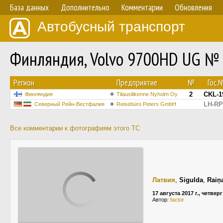
База данных
Дополнительно
Комментарии
Обновления
Автобусный транспорт
Финляндия, Volvo 9700HD UG №
Регион
Предприятие
№
Гос.
2
CKL-1
Финляндия
Tilausliikenne Nyholm Oy
LH-RP
Северный Рейн-Вестфалия
Reisebüro Peters GmbH
Все комментарии к фотографиям этого ТС
Латвия
,
Sigulda
,
Raiņa
17 августа 2017 г., четверг
Автор:
factor