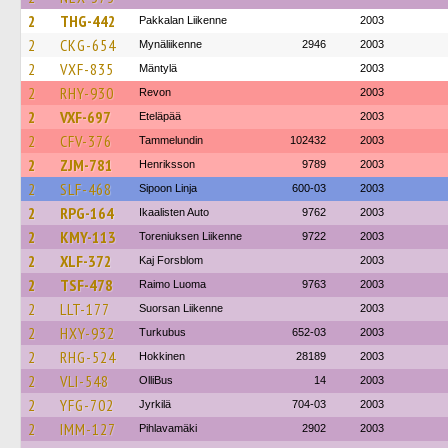
2
THG-442
Pakkalan Liikenne
2003
2
CKG-654
Mynäliikenne
2946
2003
2
VXF-835
Mäntylä
2003
2
RHY-930
Revon
2003
2
VXF-697
Eteläpää
2003
2
CFV-376
Tammelundin
102432
2003
2
ZJM-781
Henriksson
9789
2003
2
SLF-468
Sipoon Linja
600-03
2003
2
RPG-164
Ikaalisten Auto
9762
2003
2
KMY-113
Toreniuksen Liikenne
9722
2003
2
XLF-372
Kaj Forsblom
2003
2
TSF-478
Raimo Luoma
9763
2003
2
LLT-177
Suorsan Liikenne
2003
2
HXY-932
Turkubus
652-03
2003
2
RHG-524
Hokkinen
28189
2003
2
VLI-548
OlliBus
14
2003
2
YFG-702
Jyrkilä
704-03
2003
2
IMM-127
Pihlavamäki
2902
2003