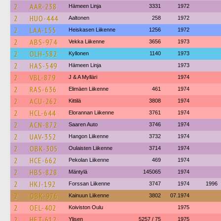
2
AAR-238
Hämeen Linja
3331
1972
2
HUO-444
Aaltonen
258
1972
2
LAA-155
Heiskasen Liikenne
1256
1972
2
ABS-974
Vekka Liikenne
3656
1973
2
OLH-582
Kyllonen
1140
1973
2
HAS-549
Hämeen Linja
1973
2
VBL-879
J & A Mylläri
1974
2
RAS-636
Elimäen Liikenne
461
1974
2
ACU-262
Kittilä
3808
1974
2
HCL-644
Elorannan Liikenne
3761
1974
2
ACN-872
Saaren Auto
3746
1974
2
UAV-352
Hangon Liikenne
3732
1974
2
OBK-305
Oulaisten Liikenne
3714
1974
2
HCE-662
Pekolan Liikenne
469
1974
2
HBS-828
Mäntylä
145065
1974
2
HKJ-192
Forssan Liikenne
3747
1974
1996
2
OBK-976
Kainuun Liikenne
3802
07.1974
2
OEL-402
Koiviston Oulu
1975
2
HET-612
Ylisen
5257 / 75
1975