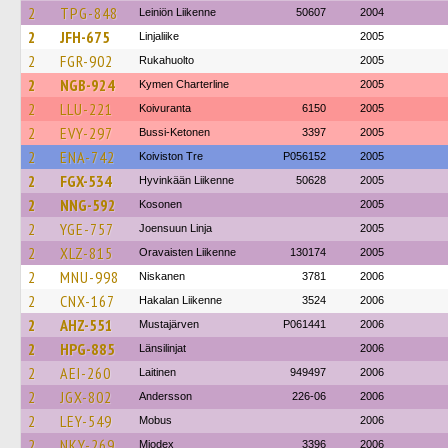
2
TPG-848
Leiniön Liikenne
50607
2004
2
JFH-675
Linjaliike
2005
2
FGR-902
Rukahuolto
2005
2
NGB-924
Kymen Charterline
2005
2
LLU-221
Koivuranta
6150
2005
2
EVY-297
Bussi-Ketonen
3397
2005
2
ENA-742
Koiviston Tre
P056152
2005
2
FGX-534
Hyvinkään Liikenne
50628
2005
2
NNG-592
Kosonen
2005
2
YGE-757
Joensuun Linja
2005
2
XLZ-815
Oravaisten Liikenne
130174
2005
2
MNU-998
Niskanen
3781
2006
2
CNX-167
Hakalan Liikenne
3524
2006
2
AHZ-551
Mustajärven
P061441
2006
2
HPG-885
Länsilinjat
2006
2
AEI-260
Laitinen
949497
2006
2
JGX-802
Andersson
226-06
2006
2
LEY-549
Mobus
2006
2
NKY-269
Miodex
3396
2006