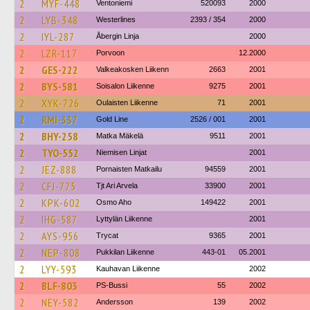
2
MYF-448
Ventoniemi
520093
2000
2
LYB-348
Westerlines
2393 / 354
2000
2
IYL-287
Åbergin Linja
2000
2
LZR-117
Porvoon
12.2000
2
GES-222
Valkeakosken Liikenn
2663
2001
2
BYS-581
Soisalon Liikenne
9275
2001
2
XYK-726
Oulaisten Liikenne
71
2001
2
RMI-337
Gold Line
2526 / 001
2001
2
BHY-258
Matka Mäkelä
9511
2001
2
TYO-552
Niemisen Linjat
2001
2
JEZ-888
Pornaisten Matkailu
94559
2001
2
CFJ-775
Tjt Ari Arvela
33900
2001
2
KPK-602
Osmo Aho
149422
2001
2
IHG-587
Lyttylän Liikenne
2001
2
AYS-956
Trycat
9365
2001
2
NEP-808
Pukkilan Liikenne
443-01
05.2001
2
LYY-593
Kauhavan Liikenne
2002
2
BLF-803
PS-Bussi
55
2002
2
NEY-582
Andersson
139
2002