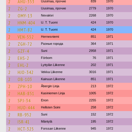
2
AHU-353
Uusimaa, прочие
839
1970
2
ZG-2
Uusimaa, прочие
2779
1970
2
OMY-13
Nevakivi
2268
1970
2
HNM-404
U. T. Tuomi
424
1970
2
HMT-82
U. T. Tuomi
424
1970
2
VEN-552
Hernesniemi
851
1971
2
ZGH-72
Разные города
364
1971
2
GZF-4
Suni
2958
1971
2
EHS-2
Förbom
76
1971
2
EHL-2
Lyttylän Liikenne
202
1971
2
HJO-342
Vekka Liikenne
3016
1971
2
OB-103
Kainuun Liikenne
851
1971
2
ZPH-10
Åbergin Linja
213
1972
2
HAB-851
Kasiniemen Linja
1005
1972
2
SPJ-34
Enon
2255
1972
2
HUO-444
Hellsten Soini
258
1972
2
RB-952
Suni
152
1972
2
ISR-41
Mäntylä
195
1972
2
HCT-325
Forssan Liikenne
945
1972