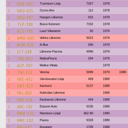
2
UUK-192
Tuomisen Linja
7267
1978
2
UKU-621
Osmo Aho
112
1978
2
UKU-107
Hangon Liikenne
932
1978
2
TLP-388
Bussi-Ketonen
7332
1978
2
HZG-391
Lauri Viitaniemi
50
1978
2
AMO-603
Vekka Liikenne
5015
1979
2
NCM-928
A-Bus
266
1979
2
LCT-188
Liikenne-Pasma
4996
1979
2
TNC-952
MatkaPeura
294
1979
2
ALP-307
Matka-Viitala
1979
2
TNJ-102
Vesma
5099
1979
1988
2
VKE-432
Järviseudun Linja
459
1980
2
UNT-923
Karinord
5137
1980
2
VKL-802
Kokkolan Liikenne
1980
2
UMJ-536
Kauhavan Liikenne
434
1980
2
ARC-702
Espoon Auto
5236
1980
2
HMO-132
Niemisen Linjat
362-80
1980
2
HMC-102
Paunu
9328
1980
2
HRJ-632
Kovanen
1705
1980