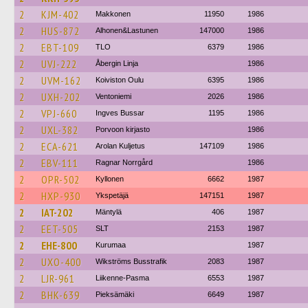
2
KJM-402
Makkonen
11950
1986
2
HUS-872
Alhonen&Lastunen
147000
1986
2
EBT-109
TLO
6379
1986
2
UVJ-222
Åbergin Linja
1986
2
UVM-162
Koiviston Oulu
6395
1986
2
UXH-202
Ventoniemi
2026
1986
2
VPJ-660
Ingves Bussar
1195
1986
2
UXL-382
Porvoon kirjasto
1986
2
ECA-621
Arolan Kuljetus
147109
1986
2
EBV-111
Ragnar Norrgård
1986
2
OPR-502
Kyllonen
6662
1987
2
HXP-930
Ykspetäjä
147151
1987
2
IAT-202
Mäntylä
406
1987
2
EET-505
SLT
2153
1987
2
EHE-800
Kurumaa
1987
2
UXO-400
Wikströms Busstrafik
2083
1987
2
LJR-961
Liikenne-Pasma
6553
1987
2
BHK-639
Pieksämäki
6649
1987