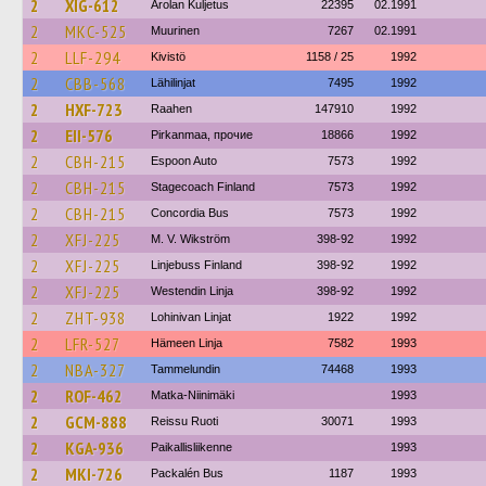
2
XIG-612
Arolan Kuljetus
22395
02.1991
2
MKC-525
Muurinen
7267
02.1991
2
LLF-294
Kivistö
1158 / 25
1992
2
CBB-568
Lähilinjat
7495
1992
2
HXF-723
Raahen
147910
1992
2
EII-576
Pirkanmaa, прочие
18866
1992
2
CBH-215
Espoon Auto
7573
1992
2
CBH-215
Stagecoach Finland
7573
1992
2
CBH-215
Concordia Bus
7573
1992
2
XFJ-225
M. V. Wikström
398-92
1992
2
XFJ-225
Linjebuss Finland
398-92
1992
2
XFJ-225
Westendin Linja
398-92
1992
2
ZHT-938
Lohinivan Linjat
1922
1992
2
LFR-527
Hämeen Linja
7582
1993
2
NBA-327
Tammelundin
74468
1993
2
ROF-462
Matka-Niinimäki
1993
2
GCM-888
Reissu Ruoti
30071
1993
2
KGA-936
Paikallisliikenne
1993
2
MKI-726
Packalén Bus
1187
1993