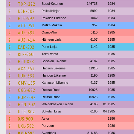
2
TXP-222
Bussi-Ketonen
146735
1984
2
USN-602
Paikallislinjat
5992
1984
2
HTC-992
Pekolan Liikenne
1042
1984
2
ATT-951
Matka Mäkelä
957
1984
2
AUS-492
Osmo Aho
6110
1985
2
AUS-414
Hämeen Linja
6107
1985
2
EAE-502
Porin Linjat
1142
1985
2
RLR-660
Toimi Vento
1985
2
HTJ-828
Soisalon Liikenne
4187
1985
2
AXA-652
Hätisen Liikenne
11915
1985
2
UUK-532
Hangon Liikenne
1190
1985
2
OMV-163
Kamusen Liikenne
4137
1985
2
OGB-622
Reissu Ruoti
10925
1985
2
HUM-292
Reissu Ruoti
10925
1985
2
HTN-202
Valkeakosken Liikenn
4185
01.1985
2
UTE-802
Sukulan Linja
6185
04.1985
2
XJS-900
Astor
1986
2
UXL-382
Porvoon
1986
2
KKH-595
Svanbäck
816-86
1986