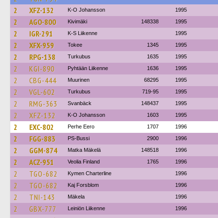
2
XFZ-132
K-O Johansson
1995
2
AGO-800
Kivimäki
148338
1995
2
IGR-291
K-S Liikenne
1995
2
XFX-959
Tokee
1345
1995
2
RPG-138
Turkubus
1635
1995
2
KGI-890
Pyhtään Liikenne
1636
1995
2
CBG-444
Muurinen
68295
1995
2
VGL-602
Turkubus
719-95
1995
2
RMG-363
Svanbäck
148437
1995
2
XFZ-132
K-O Johansson
1603
1995
2
EXC-802
Perhe Eero
1707
1996
2
FGG-883
PS-Bussi
2900
1996
2
GGM-874
Matka Mäkelä
148518
1996
2
ACZ-951
Veolia Finland
1765
1996
2
TGO-682
Kymen Charterline
1996
2
TGO-682
Kaj Forsblom
1996
2
TNI-143
Mäkela
1996
2
GBX-777
Leiniön Liikenne
1996