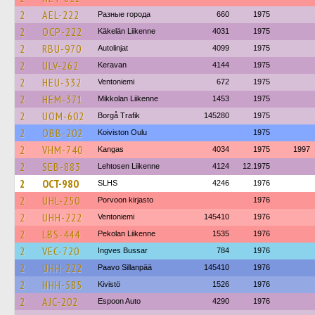
2
AEL-222
Разные города
660
1975
2
OCP-222
Käkelän Liikenne
4031
1975
2
RBU-970
Autolinjat
4099
1975
2
ULV-262
Keravan
4144
1975
2
HEU-332
Ventoniemi
672
1975
2
HEM-371
Mikkolan Liikenne
1453
1975
2
UOM-602
Borgå Trafik
145280
1975
2
OBB-202
Koiviston Oulu
1975
2
VHM-740
Kangas
4034
1975
1997
2
SEB-883
Lehtosen Liikenne
4124
12.1975
2
OCT-980
SLHS
4246
1976
2
UHL-250
Porvoon kirjasto
1976
2
UHH-222
Ventoniemi
145410
1976
2
LBS-444
Pekolan Liikenne
1535
1976
2
VEC-720
Ingves Bussar
784
1976
2
UHH-222
Paavo Sillanpää
145410
1976
2
HHH-585
Kivistö
1526
1976
2
AJC-202
Espoon Auto
4290
1976