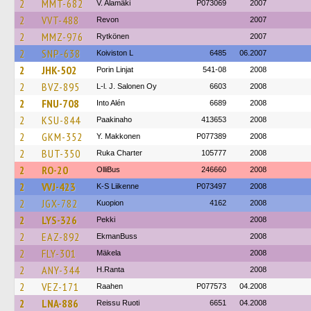
2
MMT-682
V. Alamäki
P073069
2007
2
VVT-488
Revon
2007
2
MMZ-976
Rytkönen
2007
2
SNP-638
Koiviston L
6485
06.2007
2
JHK-502
Porin Linjat
541-08
2008
2
BVZ-895
L-l. J. Salonen Oy
6603
2008
2
FNU-708
Into Alén
6689
2008
2
KSU-844
Paakinaho
413653
2008
2
GKM-352
Y. Makkonen
P077389
2008
2
BUT-350
Ruka Charter
105777
2008
2
RO-20
OlliBus
246660
2008
2
VVJ-423
K-S Liikenne
P073497
2008
2
JGX-782
Kuopion
4162
2008
2
LYS-326
Pekki
2008
2
EAZ-892
EkmanBuss
2008
2
FLY-301
Mäkela
2008
2
ANY-344
H.Ranta
2008
2
VEZ-171
Raahen
P077573
04.2008
2
LNA-886
Reissu Ruoti
6651
04.2008