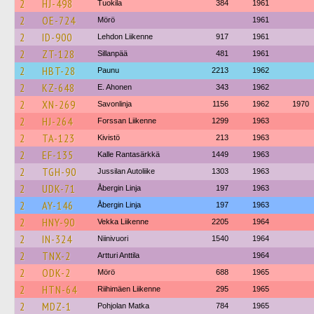
2
HJ-498
Tuokila
384
1961
2
OE-724
Mörö
1961
2
ID-900
Lehdon Liikenne
917
1961
2
ZT-128
Sillanpää
481
1961
2
HBT-28
Paunu
2213
1962
2
KZ-648
E. Ahonen
343
1962
2
XN-269
Savonlinja
1156
1962
1970
2
HJ-264
Forssan Liikenne
1299
1963
2
TA-123
Kivistö
213
1963
2
EF-135
Kalle Rantasärkkä
1449
1963
2
TGH-90
Jussilan Autoliike
1303
1963
2
UDK-71
Åbergin Linja
197
1963
2
AY-146
Åbergin Linja
197
1963
2
HNY-90
Vekka Liikenne
2205
1964
2
IN-324
Niinivuori
1540
1964
2
TNX-2
Artturi Anttila
1964
2
ODK-2
Mörö
688
1965
2
HTN-64
Riihimäen Liikenne
295
1965
2
MDZ-1
Pohjolan Matka
784
1965