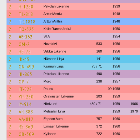
2
H-1288
Pekolan Liikenne
1939
2
TL-818
Artturi Anttila
1948
2
T-11818
Artturi Anttila
1948
2
TO-523
Kalle Rantasärkkä
1950
2
AE-132
STA
1954
2
OM-2
Nevakivi
533
1956
2
HE-78
Vekka Liikenne
160
1956
2
IK-45
Hämeen Linja
141
1956
2
ON-499
Kainuun Linja
73 / 71
1956
2
IB-865
Pekolan Liikenne
490
1956
2
OP-7
Mörö
238
1957
2
IT-522
Paunu
09.1958
2
YP-230
Oravaisten Liikenne
203
1959
2
IY-914
Niinivuori
489 / 71
1959
1966
2
AR-888
Metsälän Linja
1959
1970
2
AÄ-812
Espoon Auto
757
1960
2
RS-869
Elimäen Liikenne
372
1960
2
OB-309
Kyllonen
722
1960