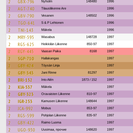
2
GBX-796
Nyholm
148480
1996
2
AGT-740
Tilausliikenne Are
1996
2
GBV-790
Vesanen
148502
1996
2
TGO-641
S & P Lehtonen
1996
2
TNI-143
Mäkela
1996
2
MRY-595
Wasabus
148728
1997
2
RGS-625
Heikkilän Liikenne
850-97
1997
2
RGY-445
Vaasan Paika
8168
1997
2
SGP-710
Hallakangas
1997
2
GBY-424
Töysän Linja
1997
2
GBY-343
Jani Rinne
81297
1997
2
BRI-152
Into Alén
1873 / 152
1997
2
KIA-537
Mäkela
1997
2
GBY-323
Oravaisten Liikenne
810-97
1997
2
IGR-253
Kamusen Liikenne
148644
1997
2
JCA-992
Mobus
853-97
1997
2
RGS-599
Pohjolan Liikenne
835-97
1997
2
GBY-422
Raimo Luoma
1997
2
UGO-930
Uusimaa, прочие
148620
1997