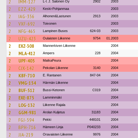
2
IMM-127
L-l. J. Salonen Oy
2902
2003
2
EZZ-429
Keski-Pohjanmaa
2003
2
IAG-356
Alhonen&Lastunen
2913
2003
2
VXF-692
Toivonen
2003
2
NFG-465
Lampinen Buses
624-03
2003
2
UZU-423
Oulaisten Liikenne
9754
01.2003
2
EXZ-308
Mannerkiven Liikenne
2004
2
MLA-412
Ampers
228
2004
2
UPF-405
MatkaPeura
2004
2
CJX-142
Pekolan Liikenne
3140
2004
2
KBF-710
E. Rantanen
847-04
2004
2
VMG-154
Härmän Liikenne
2004
2
BUF-512
Bussi-Ketonen
C019
2004
2
EXE-875
Lamminmäki
2004
2
LOG-132
Liikenne Rajala
2004
2
GGM-981
Arolan Kuljetus
31183
2004
2
FGJ-594
Pekki
448101
2004
2
BPH-716
Hämeen Linja
P040233
2004
2
JJA-219
Oravaisten Liikenne
9976
2004