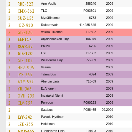
2
RRE-523
Atro Vuolle
388240
2009
2
CMX-662
TLO
P093601
2009
2
SUZ-153
Mynäliikenne
6783
2009
2
IOZ-910
Rukatravels
414285 645
2009
2
GIS-120
Vekka Liikenne
117502
2009
2
EEI-117
Anjalankosken Linja
106949
2009
2
XOY-162
Paunu
6796
2009
2
GIS-120
LSL
117502
2009
2
GIS-102
Westendin Linja
772-09
2009
2
HHZ-995
Vesma
2009
2
IYX-365
Talma Bus
4094
2009
2
ATY-557
Åbergin Linja
715-09
2009
2
YIL-966
E. Ahonen
2009
2
OVH-295
Invataksi Niemi
2009
2
CLV-757
Porvoon
P090223
2009
2
Satabus
P088465
09.2009
2
LYY-542
Palvelu Hytönen
2010
2
LZE-255
Hokkinen
2010
2
GMX-465
Luopioisten Linja
1010-3
2010