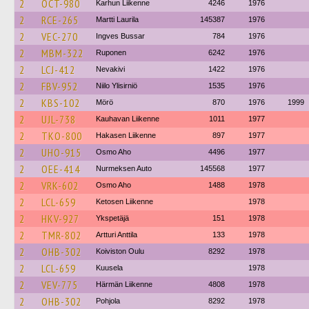
2
OCT-980
Karhun Liikenne
4246
1976
2
RCE-265
Martti Laurila
145387
1976
2
VEC-270
Ingves Bussar
784
1976
2
MBM-322
Ruponen
6242
1976
2
LCJ-412
Nevakivi
1422
1976
2
FBV-952
Niilo Ylisirniö
1535
1976
2
KBS-102
Mörö
870
1976
1999
2
UJL-738
Kauhavan Liikenne
1011
1977
2
TKO-800
Hakasen Liikenne
897
1977
2
UHO-915
Osmo Aho
4496
1977
2
OEE-414
Nurmeksen Auto
145568
1977
2
VRK-602
Osmo Aho
1488
1978
2
LCL-659
Ketosen Liikenne
1978
2
HKV-927
Ykspetäjä
151
1978
2
TMR-802
Artturi Anttila
133
1978
2
OHB-302
Koiviston Oulu
8292
1978
2
LCL-659
Kuusela
1978
2
VEV-775
Härmän Liikenne
4808
1978
2
OHB-302
Pohjola
8292
1978