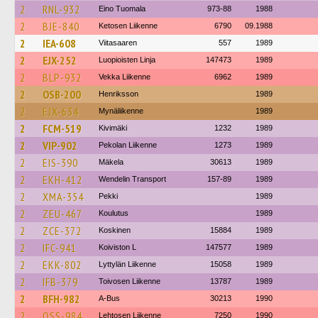
2
RNL-932
Eino Tuomala
973-88
1988
2
BJE-840
Ketosen Liikenne
6790
09.1988
2
IEA-608
Viitasaaren
557
1989
2
EJX-252
Luopioisten Linja
147473
1989
2
BLP-932
Vekka Liikenne
6962
1989
2
OSB-200
Henriksson
1989
2
EJX-634
Mynäliikenne
1989
2
FCM-519
Kivimäki
1232
1989
2
VIP-902
Pekolan Liikenne
1273
1989
2
EIS-390
Mäkela
30613
1989
2
EKH-412
Wendelin Transport
157-89
1989
2
XMA-354
Pekki
1989
2
ZEU-467
Koulutus
1989
2
ZCE-372
Koskinen
15884
1989
2
IFC-941
Koiviston L
147577
1989
2
EKK-802
Lyttylän Liikenne
15058
1989
2
IFB-379
Toivosen Liikenne
13787
1989
2
BFH-982
A-Bus
30213
1990
2
OSS-984
Lehtosen Liikenne
7250
1990