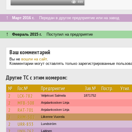
499
↑
Март 2016 г.
Передан в другое предприятие или на завод
↑
Февраль 2015 г.
Поступил на предприятие
Ваш комментарий
Вы не
вошли на сайт
.
Комментарии могут оставлять только зарегистрированные пользов
Другие ТС с этим номером:
№
Гос.№
Предприятие
Зав.№
Постр.
Утил.
2
LCX-782
Veljekset Salmela
1871752
2
MFB-508
Anjalankosken Linja
2
RAT-701
Anjalankosken Linja
2
RHM-502
Liikenne Vuorela
2
URR-833
Lundström
2
UNV-762
Laitinen