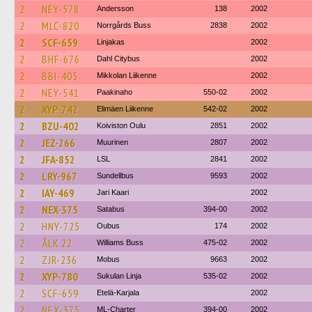
2
NEY-578
Andersson
138
2002
2
MLC-820
Norrgårds Buss
2838
2002
2
SCF-659
Linjakas
2002
2
BHF-676
Dahl Citybus
2002
2
BBI-405
Mikkolan Liikenne
2002
2
NEY-541
Paakinaho
550-02
2002
2
XYP-742
Elimäen Liikenne
542-02
2002
2
BZU-402
Koiviston Oulu
2851
2002
2
JEZ-266
Muurinen
2807
2002
2
JFA-852
LSL
2841
2002
2
LRY-967
Sundellbus
9593
2002
2
IAY-469
Jari Kaari
2002
2
NEX-375
Satabus
394-00
2002
2
HNY-725
Oubus
174
2002
2
ÅLK 22
Williams Buss
475-02
2002
2
ZJR-236
Mobus
9663
2002
2
XYP-780
Sukulan Linja
535-02
2002
2
SCF-659
Etelä-Karjala
2002
2
NEX-375
ML-Charter
394-00
2002