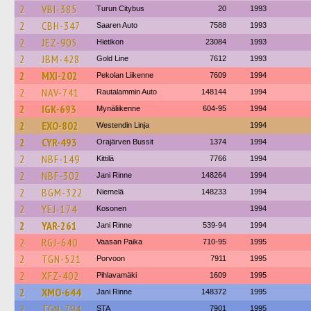
2
VBI-385
Turun Citybus
20
1993
2
CBH-347
Saaren Auto
7588
1993
2
JEZ-905
Hietikon
23084
1993
2
JBM-428
Gold Line
7612
1993
2
MXI-202
Pekolan Liikenne
7609
1994
2
NAV-741
Rautalammin Auto
148144
1994
2
IGK-693
Mynäliikenne
604-95
1994
2
EXO-802
Westendin Linja
1994
2
CYR-493
Orajärven Bussit
1374
1994
2
NBF-149
Kittilä
7766
1994
2
NBF-302
Jani Rinne
148264
1994
2
BGM-322
Niemelä
148233
1994
2
YEJ-174
Kosonen
1994
2
YAR-261
Jani Rinne
539-94
1994
2
RGJ-640
Vaasan Paika
710-95
1995
2
TGN-521
Porvoon
7911
1995
2
XFZ-402
Pihlavamäki
1609
1995
2
XMO-644
Jani Rinne
148372
1995
2
TGN-794
STA
7901
1995