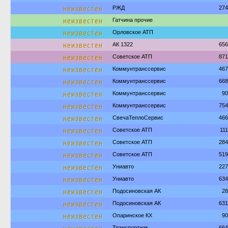
неизвестен
РЖД
274
неизвестен
Гатчина прочие
неизвестен
Орловское АТП
неизвестен
АК 1322
656
неизвестен
Советское АТП
871
неизвестен
Коммунтранссервис
467
неизвестен
Коммунтранссервис
668
неизвестен
Коммунтранссервис
90
неизвестен
Коммунтранссервис
754
неизвестен
СвечаТеплоСервис
466
неизвестен
Советское АТП
11
неизвестен
Советское АТП
284
неизвестен
Советское АТП
519
неизвестен
Униавто
227
неизвестен
Униавто
634
неизвестен
Подосиновская АК
28
неизвестен
Подосиновская АК
631
неизвестен
Опаринское КХ
90
Транспортник
664