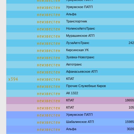
неизвестен
неизвестен
Уржумское ПАТП
неизвестен
Альфа
неизвестен
Транспортник
неизвестен
НолинскАвтоТранс
неизвестен
Мурашинское АТП
неизвестен
ЛузаАвтоТранс
242
неизвестен
Кирсинская УК
неизвестен
Зуевка-Новотранс
неизвестен
Автотранс
неизвестен
Афанасьевское АТП
х394
неизвестен
КПАТ
неизвестен
Прочие Служебные Киров
неизвестен
АК 1322
неизвестен
КПАТ
18655
неизвестен
КПАТ
105
неизвестен
Уржумское ПАТП
неизвестен
Шабалинское АТП
15985
неизвестен
Альфа
3020