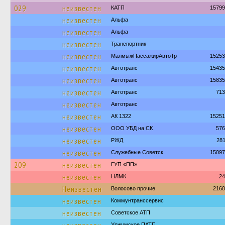
029
неизвестен
КАТП
15799
неизвестен
Альфа
неизвестен
Альфа
неизвестен
Транспортник
неизвестен
МалмыжПассажирАвтоТр
15253
неизвестен
Автотранс
15435
неизвестен
Автотранс
15835
неизвестен
Автотранс
713
неизвестен
Автотранс
неизвестен
АК 1322
15251
неизвестен
ООО УБД на СК
576
неизвестен
РЖД
28
неизвестен
Служебные Советск
15097
209
неизвестен
ГУП «ПП»
неизвестен
НЛМК
24
Неизвестен
Волосово прочие
2160
неизвестен
Коммунтранссервис
неизвестен
Советское АТП
Уржумское ПАТП