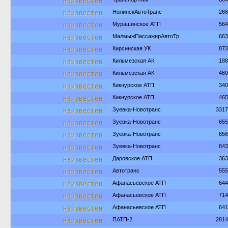
неизвестен
неизвестен
НолинскАвтоТранс
266
неизвестен
Мурашинское АТП
564
неизвестен
МалмыжПассажирАвтоТр
663
неизвестен
Кирсинская УК
873
неизвестен
Кильмезская АК
188
неизвестен
Кильмезская АК
460
неизвестен
Кикнурское АТП
340
неизвестен
Кикнурское АТП
465
неизвестен
Зуевка-Новотранс
3317
неизвестен
Зуевка-Новотранс
655
неизвестен
Зуевка-Новотранс
656
неизвестен
Зуевка-Новотранс
843
неизвестен
Даровское АТП
363
неизвестен
Автотранс
555
неизвестен
Афанасьевское АТП
644
неизвестен
Афанасьевское АТП
714
неизвестен
Афанасьевское АТП
641
неизвестен
ПАТП-2
2814