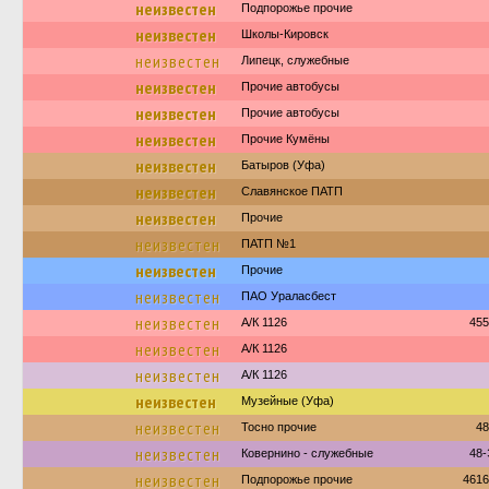
неизвестен
Подпорожье прочие
неизвестен
Школы-Кировск
неизвестен
Липецк, служебные
неизвестен
Прочие автобусы
неизвестен
Прочие автобусы
неизвестен
Прочие Кумёны
неизвестен
Батыров (Уфа)
неизвестен
Славянское ПАТП
неизвестен
Прочие
неизвестен
ПАТП №1
неизвестен
Прочие
неизвестен
ПАО Ураласбест
неизвестен
А/К 1126
455
неизвестен
А/К 1126
неизвестен
А/К 1126
неизвестен
Музейные (Уфа)
неизвестен
Тосно прочие
48
неизвестен
Ковернино - служебные
48-
неизвестен
Подпорожье прочие
4616