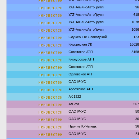
неизвестен
неизвестен
УАТ-АльянсАвтоГрупп
96
неизвестен
УАТ-АльянсАвтоГрупп
618
неизвестен
УАТ-АльянсАвтоГрупп
1078
неизвестен
УАТ-АльянсАвтоГрупп
1086
неизвестен
Служебные Слободской
123
неизвестен
Кирсинская УК
16628
неизвестен
Советское АТП
3158
неизвестен
Кикнурское АТП
неизвестен
Советское АТП
неизвестен
Орловское АТП
неизвестен
ОАО КЧУС
неизвестен
Арбажское АТП
неизвестен
АК 1322
неизвестен
Альфа
567
неизвестен
ОАО КЧУС
50
неизвестен
ОАО КЧУС
36
неизвестен
Прочие К.-Чепецк
36
неизвестен
ОАО КЧУС
5