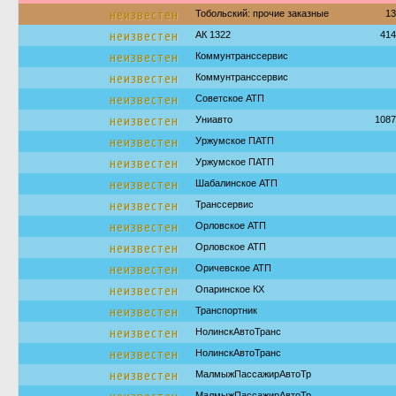
неизвестен
Тобольский: прочие заказные
13
неизвестен
АК 1322
414
неизвестен
Коммунтранссервис
неизвестен
Коммунтранссервис
неизвестен
Советское АТП
неизвестен
Униавто
1087
неизвестен
Уржумское ПАТП
неизвестен
Уржумское ПАТП
неизвестен
Шабалинское АТП
неизвестен
Транссервис
неизвестен
Орловское АТП
неизвестен
Орловское АТП
неизвестен
Оричевское АТП
неизвестен
Опаринское КХ
неизвестен
Транспортник
неизвестен
НолинскАвтоТранс
неизвестен
НолинскАвтоТранс
неизвестен
МалмыжПассажирАвтоТр
МалмыжПассажирАвтоТр