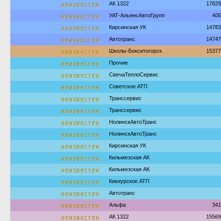
неизвестен
АК 1322
17829
неизвестен
УАТ-АльянсАвтоГрупп
405
неизвестен
Кирсинская УК
14783
неизвестен
Автотранс
14747
неизвестен
Школы-Бокситогорск
15377
неизвестен
Прочие
неизвестен
СвечаТеплоСервис
неизвестен
Советское АТП
неизвестен
Транссервис
неизвестен
Транссервис
неизвестен
НолинскАвтоТранс
неизвестен
НолинскАвтоТранс
неизвестен
Кирсинская УК
неизвестен
Кильмезская АК
неизвестен
Кильмезская АК
неизвестен
Кикнурское АТП
неизвестен
Автотранс
неизвестен
Альфа
341
неизвестен
АК 1322
15569