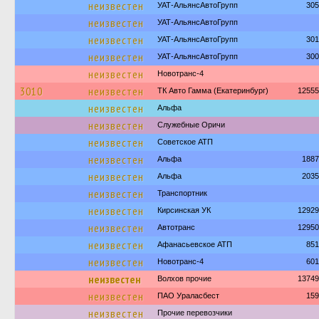
неизвестен
УАТ-АльянсАвтоГрупп
305
неизвестен
УАТ-АльянсАвтоГрупп
неизвестен
УАТ-АльянсАвтоГрупп
301
неизвестен
УАТ-АльянсАвтоГрупп
300
неизвестен
Новотранс-4
3010
неизвестен
ТК Авто Гамма (Екатеринбург)
12555
неизвестен
Альфа
неизвестен
Служебные Оричи
неизвестен
Советское АТП
неизвестен
Альфа
1887
неизвестен
Альфа
2035
неизвестен
Транспортник
неизвестен
Кирсинская УК
12929
неизвестен
Автотранс
12950
неизвестен
Афанасьевское АТП
851
неизвестен
Новотранс-4
601
неизвестен
Волхов прочие
13749
неизвестен
ПАО Ураласбест
159
неизвестен
Прочие перевозчики