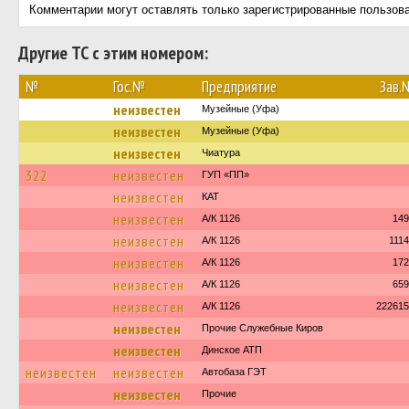
Комментарии могут оставлять только зарегистрированные пользов
Другие ТС с этим номером:
№
Гос.№
Предприятие
Зав.
неизвестен
Музейные (Уфа)
неизвестен
Музейные (Уфа)
неизвестен
Чиатура
322
неизвестен
ГУП «ПП»
неизвестен
КАТ
неизвестен
А/К 1126
149
неизвестен
А/К 1126
111
неизвестен
А/К 1126
172
неизвестен
А/К 1126
659
неизвестен
А/К 1126
222615
неизвестен
Прочие Служебные Киров
неизвестен
Динское АТП
неизвестен
неизвестен
Автобаза ГЭТ
неизвестен
Прочие