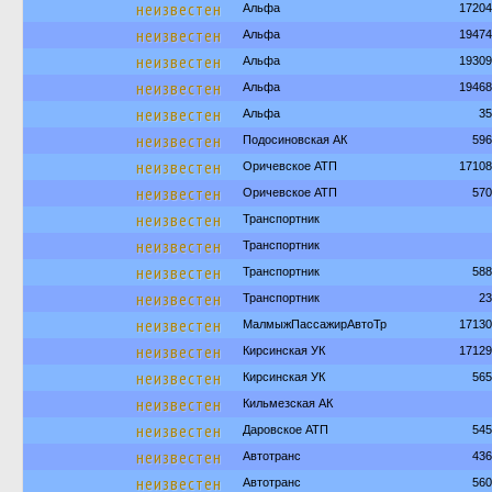
неизвестен
Альфа
17204
неизвестен
Альфа
19474
неизвестен
Альфа
19309
неизвестен
Альфа
19468
неизвестен
Альфа
35
неизвестен
Подосиновская АК
596
неизвестен
Оричевское АТП
17108
неизвестен
Оричевское АТП
570
неизвестен
Транспортник
неизвестен
Транспортник
неизвестен
Транспортник
588
неизвестен
Транспортник
23
неизвестен
МалмыжПассажирАвтоТр
17130
неизвестен
Кирсинская УК
17129
неизвестен
Кирсинская УК
565
неизвестен
Кильмезская АК
неизвестен
Даровское АТП
545
неизвестен
Автотранс
436
неизвестен
Автотранс
560