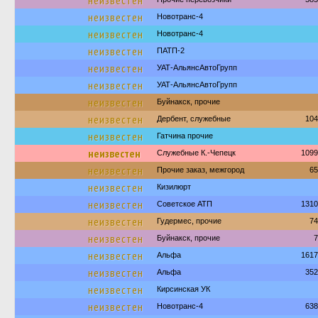
неизвестен
неизвестен
Новотранс-4
неизвестен
Новотранс-4
неизвестен
ПАТП-2
неизвестен
УАТ-АльянсАвтоГрупп
неизвестен
УАТ-АльянсАвтоГрупп
неизвестен
Буйнакск, прочие
неизвестен
Дербент, служебные
104
неизвестен
Гатчина прочие
неизвестен
Служебные К.-Чепецк
1099
неизвестен
Прочие заказ, межгород
65
неизвестен
Кизилюрт
неизвестен
Советское АТП
1310
неизвестен
Гудермес, прочие
74
неизвестен
Буйнакск, прочие
7
неизвестен
Альфа
1617
неизвестен
Альфа
352
неизвестен
Кирсинская УК
неизвестен
Новотранс-4
638