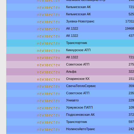
неизвестен
неизвестен
Кильмезская АК
721
неизвестен
Кильмезская АК
525
неизвестен
Зуевка-Новотранс
1731
неизвестен
АК 1322
19468
неизвестен
АК 1322
437
неизвестен
Транспортник
неизвестен
Кикнурское АТП
неизвестен
АК 1322
721
неизвестен
Советское АТП
275
неизвестен
Альфа
322
неизвестен
Опаринское КХ
151
неизвестен
СвечаТеплоСервис
359
неизвестен
Советское АТП
235
неизвестен
Униавто
229
неизвестен
Уржумское ПАТП
109
неизвестен
Подосиновская АК
372
неизвестен
Транспортник
597
неизвестен
НолинскАвтоТранс
242