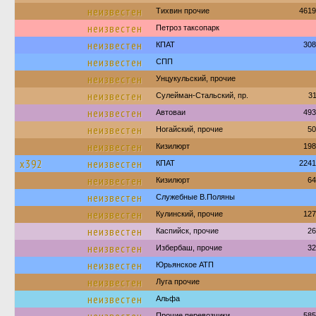
неизвестен
Тихвин прочие
4619
неизвестен
Петроз таксопарк
неизвестен
КПАТ
308
неизвестен
СПП
неизвестен
Унцукульский, прочие
неизвестен
Сулейман-Стальский, пр.
3
неизвестен
Автоваи
493
неизвестен
Ногайский, прочие
50
неизвестен
Кизилюрт
198
х392
неизвестен
КПАТ
2241
неизвестен
Кизилюрт
64
неизвестен
Служебные В.Поляны
неизвестен
Кулинский, прочие
127
неизвестен
Каспийск, прочие
26
неизвестен
Избербаш, прочие
32
неизвестен
Юрьянское АТП
неизвестен
Луга прочие
неизвестен
Альфа
Прочие перевозчики
585