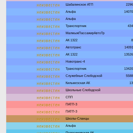
неизвестен
Шабалинское АТП
2296
неизвестен
Альфа
14070
неизвестен
Альфа
неизвестен
Транспортник
434
неизвестен
МалмыжПассажирАвтоТр
неизвестен
АК 1322
8
неизвестен
Автотранс
1409
неизвестен
АК 1322
13526
неизвестен
Новотранс-4
неизвестен
Транспортник
13420
неизвестен
Служебные Слободской
5588
неизвестен
Кильмезская АК
13
неизвестен
Школьные Слободской
неизвестен
СПП
неизвестен
ПАТП-3
неизвестен
ПАТП-3
неизвестен
Школы-Сланцы
неизвестен
Альфа
Подосиновская АК