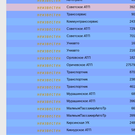
неизвестен
неизвестен
Советское АТП
392
неизвестен
Транссервис
90
неизвестен
Коммунтранссервис
243
неизвестен
Советское АТП
729
неизвестен
Советское АТП
701
неизвестен
Униавто
16
неизвестен
Униавто
216
неизвестен
Орловское АТП
182
неизвестен
Оричевское АТП
27579
неизвестен
Транспортник
870
неизвестен
Транспортник
238
неизвестен
Транспортник
461
неизвестен
Мурашинское АТП
68
неизвестен
Мурашинское АТП
396
неизвестен
МалмыжПассажирАвтоТр
66
неизвестен
МалмыжПассажирАвтоТр
399
неизвестен
Кирсинская УК
248
неизвестен
Кикнурское АТП
58