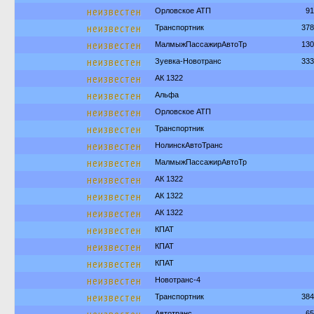
неизвестен
Орловское АТП
91
неизвестен
Транспортник
378
неизвестен
МалмыжПассажирАвтоТр
130
неизвестен
Зуевка-Новотранс
333
неизвестен
АК 1322
неизвестен
Альфа
неизвестен
Орловское АТП
неизвестен
Транспортник
неизвестен
НолинскАвтоТранс
неизвестен
МалмыжПассажирАвтоТр
неизвестен
АК 1322
неизвестен
АК 1322
неизвестен
АК 1322
неизвестен
КПАТ
неизвестен
КПАТ
неизвестен
КПАТ
неизвестен
Новотранс-4
неизвестен
Транспортник
384
Автотранс
65