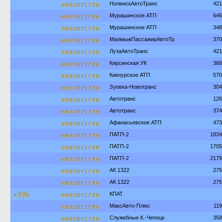
неизвестен
НолинскАвтоТранс
421
неизвестен
Мурашинское АТП
646
неизвестен
Мурашинское АТП
348
неизвестен
МалмыжПассажирАвтоТр
370
неизвестен
ЛузаАвтоТранс
421
неизвестен
Кирсинская УК
368
неизвестен
Кикнурское АТП
570
неизвестен
Зуевка-Новотранс
304
неизвестен
Автотранс
126
неизвестен
Автотранс
374
неизвестен
Афанасьевское АТП
473
неизвестен
ПАТП-2
1834
неизвестен
ПАТП-2
1705
неизвестен
ПАТП-2
2179
неизвестен
АК 1322
275
неизвестен
АК 1322
275
х396
неизвестен
КПАТ
неизвестен
МаксАвто-Плюс
11
неизвестен
Служебные К.-Чепецк
358