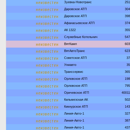
неизвестен
Зуевка-Новотранс
251
неизвестен
Даровское АТП
304
неизвестен
Даровское АТП
398
неизвестен
Афанасьевское АТП
374
неизвестен
АК 1322
355
неизвестен
Служебные Котельнич
547
неизвестен
ВятКамп
603
неизвестен
ВятАвтоТранс
623
неизвестен
Советское АТП
37
неизвестен
Униавто
35
неизвестен
Транссервис
365
неизвестен
Орловское АТП
198
неизвестен
Орловское АТП
795
неизвестен
Оричевское АТП
4001
неизвестен
Кильмезская АК
502
неизвестен
Кикнурское АТП
143
неизвестен
Линия-Авто-1
327
неизвестен
Линия-Авто-1
387
неизвестен
Линия-Авто-1
437