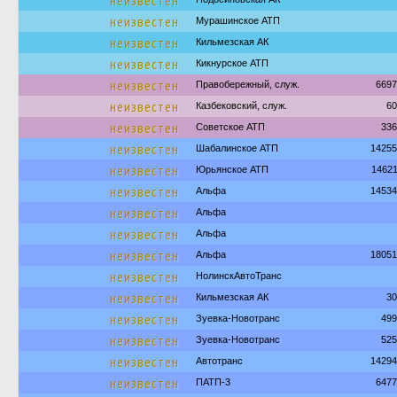
неизвестен
неизвестен
Мурашинское АТП
неизвестен
Кильмезская АК
неизвестен
Кикнурское АТП
неизвестен
Правобережный, служ.
6697
неизвестен
Казбековский, служ.
60
неизвестен
Советское АТП
336
неизвестен
Шабалинское АТП
14255
неизвестен
Юрьянское АТП
1462
неизвестен
Альфа
14534
неизвестен
Альфа
неизвестен
Альфа
неизвестен
Альфа
18051
неизвестен
НолинскАвтоТранс
неизвестен
Кильмезская АК
30
неизвестен
Зуевка-Новотранс
499
неизвестен
Зуевка-Новотранс
525
неизвестен
Автотранс
14294
неизвестен
ПАТП-3
6477