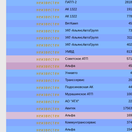
неизвестен
ПАТП-2
2818
неизвестен
АК 1322
191
неизвестен
АК 1322
778
неизвестен
ВятКамп
45
неизвестен
УАТ-АльянсАвтоГрупп
73
неизвестен
УАТ-АльянсАвтоГрупп
31
неизвестен
УАТ-АльянсАвтоГрупп
402
неизвестен
УМВД
813
неизвестен
Советское АТП
571
неизвестен
Альфа
45
неизвестен
Униавто
4
неизвестен
Транссервис
20
неизвестен
Подосиновская АК
44
неизвестен
Мурашинское АТП
100
неизвестен
АО "АТХ"
22
неизвестен
Авитек
17563
неизвестен
Альфа
169
неизвестен
Коммунтранссервис
374
неизвестен
Альфа
154