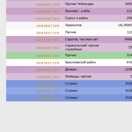
неизвестен
Прочие Чебоксары
3405
неизвестен
Лысково - учёба
121
неизвестен
Сургут и район
258
неизвестен
Лермонтов
14LJ8000
неизвестен
Прочие
11
неизвестен
Саратов, частные авт
8468
Сарапульский: прочие
неизвестен
23
служебные
неизвестен
Прочие
314
неизвестен
Красноярский район
676
неизвестен
Дилеры
1238
неизвестен
Люберцы, прочие
2
неизвестен
Сотранс
311
неизвестен
Сотранс
311
неизвестен
Сотранс
311