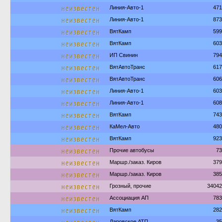
неизвестен
Линия-Авто-1
471
неизвестен
Линия-Авто-1
873
неизвестен
ВятКамп
599
неизвестен
ВятКамп
603
неизвестен
ИП Свинин
794
неизвестен
ВятАвтоТранс
617
неизвестен
ВятАвтоТранс
606
неизвестен
Линия-Авто-1
603
неизвестен
Линия-Авто-1
608
неизвестен
ВятКамп
743
неизвестен
КаМел-Авто
480
неизвестен
ВятКамп
923
неизвестен
Прочие автобусы
73
неизвестен
Маршр./заказ. Киров
379
неизвестен
Маршр./заказ. Киров
385
неизвестен
Грозный, прочие
34042
неизвестен
Ассоциация АП
783
неизвестен
ВятКамп
282
Даровское АТП
35