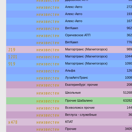
неизвестен
неизвестен
Алекс-Авто
272
неизвестен
Алекс-Авто
193
неизвестен
Алекс-Авто
167
неизвестен
ВятКамп
962
неизвестен
Оричевское АТП
362
неизвестен
ВятКамп
776
219
неизвестен
Маггортранс (Магнитогорск)
989
1201
неизвестен
Маггортранс (Магнитогорск)
1044
919
неизвестен
Маггортранс (Магнитогорск)
1090
неизвестен
Альфа
126
неизвестен
ЛузаАвтоТранс
1008
неизвестен
Екатеринбург: прочие
208
неизвестен
Школьные
51268
неизвестен
Прочие Шабалино
63282
неизвестен
Всеволожск прочие
144
неизвестен
Ветлуга - служебные
36
х478
неизвестен
КПАТ
неизвестен
Прочие
3405