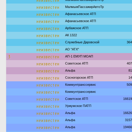
неизвестен
неизвестен
МалмыжПассажирАвтоТр
неизвестен
Афанасьевское АТП
неизвестен
Афанасьевское АТП
неизвестен
Арбажское АТП
неизвестен
АК 1322
неизвестен
Служебные Даровской
364
неизвестен
АО "АТХ"
3
неизвестен
АП-1 ЕМУП МОАП
неизвестен
Советское АТП
407
неизвестен
Альфа
81
неизвестен
Сосногорское АТП
14
неизвестен
Коммунтранссервис
509
неизвестен
Коммунтранссервис
неизвестен
Советское АТП
16619
неизвестен
Уржумское ПАТП
неизвестен
Альфа
16626
неизвестен
Альфа
3157
неизвестен
Альфа
19466