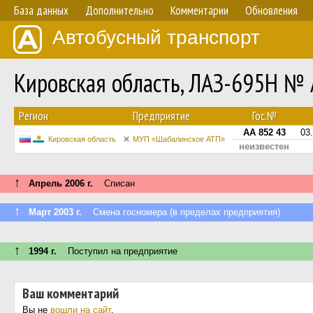
База данных
Дополнительно
Комментарии
Обновления
Автобусный транспорт
Кировская область, ЛАЗ-695Н № 
Регион
Предприятие
Гос.№
АА 852 43
03
Кировская область
МУП «Шабалинское АТП»
неизвестен
↑
Апрель 2006 г.
Списан
↑
Март 2003 г.
Смена госномера (в пределах предприятия)
↑
1994 г.
Поступил на предприятие
Ваш комментарий
Вы не
вошли на сайт
.