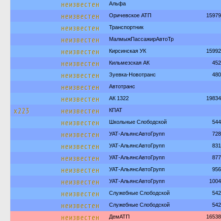
неизвестен
Альфа
неизвестен
Оричевское АТП
15979
неизвестен
Транспортник
неизвестен
МалмыжПассажирАвтоТр
неизвестен
Кирсинская УК
15992
неизвестен
Кильмезская АК
452
неизвестен
Зуевка-Новотранс
480
неизвестен
Автотранс
неизвестен
АК 1322
19834
х223
неизвестен
КПАТ
неизвестен
Школьные Слободской
544
неизвестен
УАТ-АльянсАвтоГрупп
728
неизвестен
УАТ-АльянсАвтоГрупп
831
неизвестен
УАТ-АльянсАвтоГрупп
877
неизвестен
УАТ-АльянсАвтоГрупп
956
неизвестен
УАТ-АльянсАвтоГрупп
1004
неизвестен
Служебные Слободской
542
неизвестен
Служебные Слободской
542
неизвестен
ДемАТП
16538