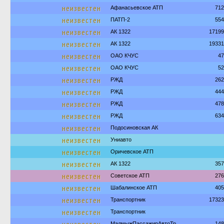
неизвестен
Афанасьевское АТП
712
неизвестен
ПАТП-2
554
неизвестен
АК 1322
17199
неизвестен
АК 1322
19331
неизвестен
ОАО КЧУС
47
неизвестен
ОАО КЧУС
52
неизвестен
РЖД
262
неизвестен
РЖД
444
неизвестен
РЖД
478
неизвестен
РЖД
634
неизвестен
Подосиновская АК
неизвестен
Униавто
неизвестен
Оричевское АТП
неизвестен
АК 1322
357
неизвестен
Советское АТП
276
неизвестен
Шабалинское АТП
405
неизвестен
Транспортник
17323
неизвестен
Транспортник
МалмыжПассажирАвтоТр
148