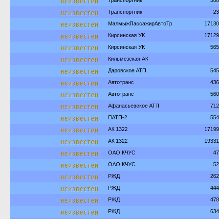
неизвестен
Транспортник
588
неизвестен
Транспортник
23
неизвестен
МалмыжПассажирАвтоТр
17130
неизвестен
Кирсинская УК
17129
неизвестен
Кирсинская УК
565
неизвестен
Кильмезская АК
неизвестен
Даровское АТП
545
неизвестен
Автотранс
436
неизвестен
Автотранс
560
неизвестен
Афанасьевское АТП
712
неизвестен
ПАТП-2
554
неизвестен
АК 1322
17199
неизвестен
АК 1322
19331
неизвестен
ОАО КЧУС
47
неизвестен
ОАО КЧУС
52
неизвестен
РЖД
262
неизвестен
РЖД
444
неизвестен
РЖД
478
неизвестен
РЖД
634