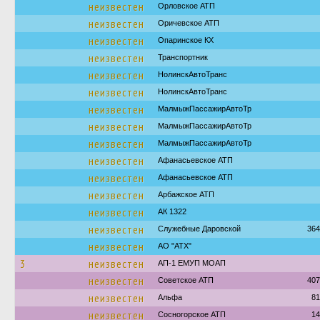
неизвестен
Орловское АТП
неизвестен
Оричевское АТП
неизвестен
Опаринское КХ
неизвестен
Транспортник
неизвестен
НолинскАвтоТранс
неизвестен
НолинскАвтоТранс
неизвестен
МалмыжПассажирАвтоТр
неизвестен
МалмыжПассажирАвтоТр
неизвестен
МалмыжПассажирАвтоТр
неизвестен
Афанасьевское АТП
неизвестен
Афанасьевское АТП
неизвестен
Арбажское АТП
неизвестен
АК 1322
неизвестен
Служебные Даровской
364
неизвестен
АО "АТХ"
3
неизвестен
АП-1 ЕМУП МОАП
неизвестен
Советское АТП
407
неизвестен
Альфа
81
неизвестен
Сосногорское АТП
14