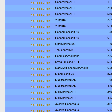
неизвестен
Советское АТП
11
неизвестен
Советское АТП
284
неизвестен
Советское АТП
519
неизвестен
Униавто
227
неизвестен
Униавто
634
неизвестен
Подосиновская АК
28
неизвестен
Подосиновская АК
631
неизвестен
Опаринское КХ
90
неизвестен
Транспортник
664
неизвестен
НолинскАвтоТранс
266
неизвестен
Мурашинское АТП
564
неизвестен
МалмыжПассажирАвтоТр
663
неизвестен
Кирсинская УК
873
неизвестен
Кильмезская АК
188
неизвестен
Кильмезская АК
460
неизвестен
Кикнурское АТП
340
неизвестен
Кикнурское АТП
465
неизвестен
Зуевка-Новотранс
3317
неизвестен
Зуевка-Новотранс
655