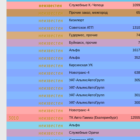
неизвестен
Служебные К.-Чепецк
1099
неизвестен
Прочие заказ, межгород
65
неизвестен
Кизилюрт
неизвестен
Советское АТП
1310
неизвестен
Гудермес, прочие
74
неизвестен
Буйнакск, прочие
7
неизвестен
Альфа
1617
неизвестен
Альфа
352
неизвестен
Кирсинская УК
неизвестен
Новотранс-4
638
неизвестен
УАТ-АльянсАвтоГрупп
305
неизвестен
УАТ-АльянсАвтоГрупп
неизвестен
УАТ-АльянсАвтоГрупп
301
неизвестен
УАТ-АльянсАвтоГрупп
300
неизвестен
Новотранс-4
3010
неизвестен
ТК Авто Гамма (Екатеринбург)
12555
неизвестен
Альфа
неизвестен
Служебные Оричи