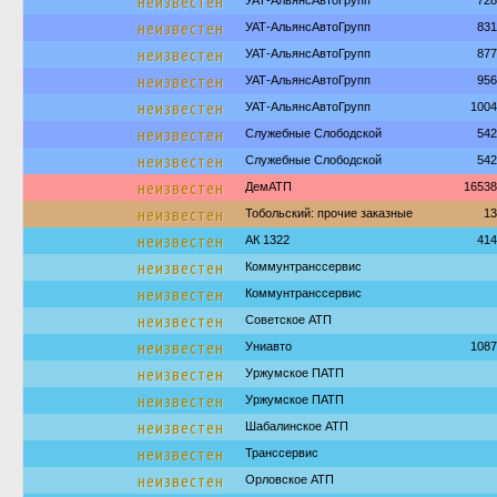
неизвестен
УАТ-АльянсАвтоГрупп
728
неизвестен
УАТ-АльянсАвтоГрупп
831
неизвестен
УАТ-АльянсАвтоГрупп
877
неизвестен
УАТ-АльянсАвтоГрупп
956
неизвестен
УАТ-АльянсАвтоГрупп
1004
неизвестен
Служебные Слободской
542
неизвестен
Служебные Слободской
542
неизвестен
ДемАТП
16538
неизвестен
Тобольский: прочие заказные
13
неизвестен
АК 1322
414
неизвестен
Коммунтранссервис
неизвестен
Коммунтранссервис
неизвестен
Советское АТП
неизвестен
Униавто
1087
неизвестен
Уржумское ПАТП
неизвестен
Уржумское ПАТП
неизвестен
Шабалинское АТП
неизвестен
Транссервис
неизвестен
Орловское АТП