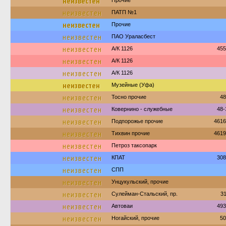
неизвестен
Прочие
неизвестен
ПАТП №1
неизвестен
Прочие
неизвестен
ПАО Ураласбест
неизвестен
А/К 1126
455
неизвестен
А/К 1126
неизвестен
А/К 1126
неизвестен
Музейные (Уфа)
неизвестен
Тосно прочие
48
неизвестен
Ковернино - служебные
48-
неизвестен
Подпорожье прочие
4616
неизвестен
Тихвин прочие
4619
неизвестен
Петроз таксопарк
неизвестен
КПАТ
308
неизвестен
СПП
неизвестен
Унцукульский, прочие
неизвестен
Сулейман-Стальский, пр.
3
неизвестен
Автоваи
493
неизвестен
Ногайский, прочие
50