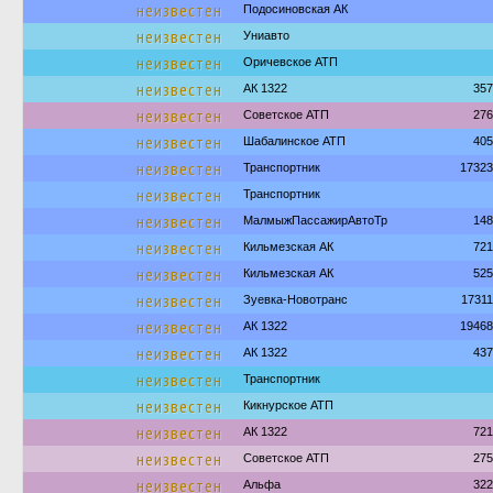
неизвестен
Подосиновская АК
неизвестен
Униавто
неизвестен
Оричевское АТП
неизвестен
АК 1322
357
неизвестен
Советское АТП
276
неизвестен
Шабалинское АТП
405
неизвестен
Транспортник
17323
неизвестен
Транспортник
неизвестен
МалмыжПассажирАвтоТр
148
неизвестен
Кильмезская АК
721
неизвестен
Кильмезская АК
525
неизвестен
Зуевка-Новотранс
1731
неизвестен
АК 1322
19468
неизвестен
АК 1322
437
неизвестен
Транспортник
неизвестен
Кикнурское АТП
неизвестен
АК 1322
721
неизвестен
Советское АТП
275
неизвестен
Альфа
322