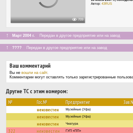
Автор:
43RUS
709
↑
Март 2004 г.
Передан в другое предприятие или на завод
↑
????
Передан в другое предприятие или на завод
Ваш комментарий
Вы не
вошли на сайт
.
Комментарии могут оставлять только зарегистрированные пользов
Другие ТС с этим номером:
№
Гос.№
Предприятие
Зав.
неизвестен
Музейные (Уфа)
неизвестен
Музейные (Уфа)
неизвестен
Чиатура
322
неизвестен
ГУП «ПП»