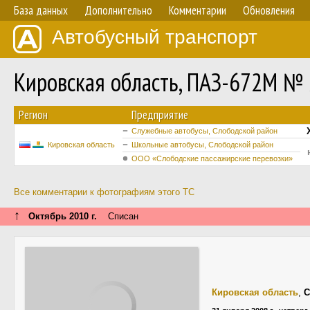
База данных
Дополнительно
Комментарии
Обновления
Автобусный транспорт
Кировская область, ПАЗ-672М № 
Регион
Предприятие
Служебные автобусы, Слободской район
Кировская область
Школьные автобусы, Слободской район
ООО «Слободские пассажирские перевозки»
Все комментарии к фотографиям этого ТС
↑
Октябрь 2010 г.
Списан
Кировская область
,
С