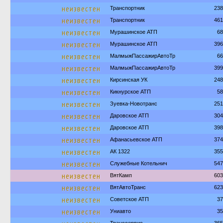
неизвестен
Транспортник
238
неизвестен
Транспортник
461
неизвестен
Мурашинское АТП
68
неизвестен
Мурашинское АТП
396
неизвестен
МалмыжПассажирАвтоТр
66
неизвестен
МалмыжПассажирАвтоТр
399
неизвестен
Кирсинская УК
248
неизвестен
Кикнурское АТП
58
неизвестен
Зуевка-Новотранс
251
неизвестен
Даровское АТП
304
неизвестен
Даровское АТП
398
неизвестен
Афанасьевское АТП
374
неизвестен
АК 1322
355
неизвестен
Служебные Котельнич
547
неизвестен
ВятКамп
603
неизвестен
ВятАвтоТранс
623
неизвестен
Советское АТП
37
неизвестен
Униавто
35