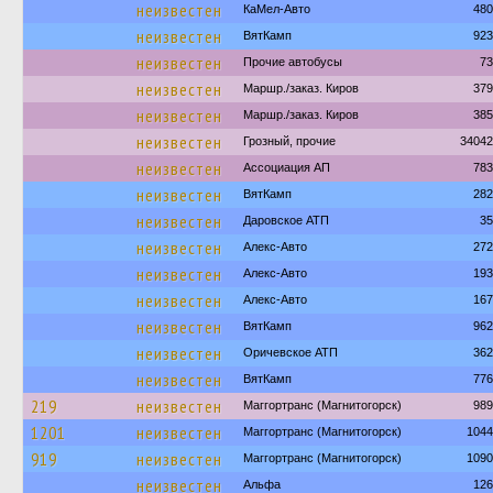
неизвестен
КаМел-Авто
480
неизвестен
ВятКамп
923
неизвестен
Прочие автобусы
73
неизвестен
Маршр./заказ. Киров
379
неизвестен
Маршр./заказ. Киров
385
неизвестен
Грозный, прочие
34042
неизвестен
Ассоциация АП
783
неизвестен
ВятКамп
282
неизвестен
Даровское АТП
35
неизвестен
Алекс-Авто
272
неизвестен
Алекс-Авто
193
неизвестен
Алекс-Авто
167
неизвестен
ВятКамп
962
неизвестен
Оричевское АТП
362
неизвестен
ВятКамп
776
219
неизвестен
Маггортранс (Магнитогорск)
989
1201
неизвестен
Маггортранс (Магнитогорск)
1044
919
неизвестен
Маггортранс (Магнитогорск)
1090
неизвестен
Альфа
126