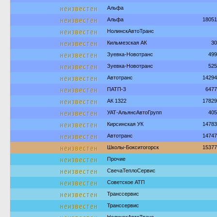
неизвестен
Альфа
неизвестен
Альфа
18051
неизвестен
НолинскАвтоТранс
неизвестен
Кильмезская АК
30
неизвестен
Зуевка-Новотранс
499
неизвестен
Зуевка-Новотранс
525
неизвестен
Автотранс
14294
неизвестен
ПАТП-3
6477
неизвестен
АК 1322
17829
неизвестен
УАТ-АльянсАвтоГрупп
405
неизвестен
Кирсинская УК
14783
неизвестен
Автотранс
14747
неизвестен
Школы-Бокситогорск
15377
неизвестен
Прочие
неизвестен
СвечаТеплоСервис
неизвестен
Советское АТП
неизвестен
Транссервис
неизвестен
Транссервис