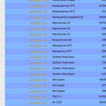
неизвестен
НолинскАвтоТранс
955
неизвестен
Мурашинское АТП
16764
неизвестен
Мурашинское АТП
412
неизвестен
МалмыжПассажирАвтоТр
16626
неизвестен
Кирсинская УК
16762
неизвестен
Кирсинская УК
126
неизвестен
Кирсинская УК
200
неизвестен
Кильмезская АК
208
неизвестен
Кикнурское АТП
207
неизвестен
Кикнурское АТП
699
неизвестен
Зуевка-Новотранс
297
неизвестен
Зуевка-Новотранс
736
неизвестен
Зуевка-Новотранс
90
неизвестен
Зуевка-Новотранс
515
неизвестен
Автотранс
16628
неизвестен
Автотранс
107
неизвестен
Автотранс
299
неизвестен
ПАТП-3
16762
неизвестен
АК 1322
16515