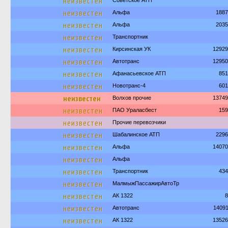
неизвестен
Советское АТП
неизвестен
Альфа
1887
неизвестен
Альфа
2035
неизвестен
Транспортник
неизвестен
Кирсинская УК
12929
неизвестен
Автотранс
12950
неизвестен
Афанасьевское АТП
851
неизвестен
Новотранс-4
601
неизвестен
Волхов прочие
13749
неизвестен
ПАО Ураласбест
159
неизвестен
Прочие перевозчики
неизвестен
Шабалинское АТП
2296
неизвестен
Альфа
14070
неизвестен
Альфа
неизвестен
Транспортник
434
неизвестен
МалмыжПассажирАвтоТр
неизвестен
АК 1322
8
неизвестен
Автотранс
1409
неизвестен
АК 1322
13526