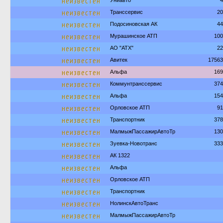
неизвестен
Униавто
4
неизвестен
Транссервис
20
неизвестен
Подосиновская АК
44
неизвестен
Мурашинское АТП
100
неизвестен
АО "АТХ"
22
неизвестен
Авитек
17563
неизвестен
Альфа
169
неизвестен
Коммунтранссервис
374
неизвестен
Альфа
154
неизвестен
Орловское АТП
91
неизвестен
Транспортник
378
неизвестен
МалмыжПассажирАвтоТр
130
неизвестен
Зуевка-Новотранс
333
неизвестен
АК 1322
неизвестен
Альфа
неизвестен
Орловское АТП
неизвестен
Транспортник
неизвестен
НолинскАвтоТранс
неизвестен
МалмыжПассажирАвтоТр