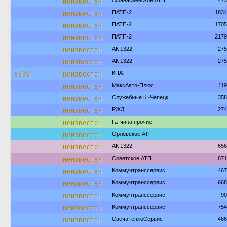
неизвестен
Афанасьевское АТП
473
неизвестен
ПАТП-2
1834
неизвестен
ПАТП-2
1705
неизвестен
ПАТП-2
2179
неизвестен
АК 1322
275
неизвестен
АК 1322
275
х396
неизвестен
КПАТ
неизвестен
МаксАвто-Плюс
11
неизвестен
Служебные К.-Чепецк
358
неизвестен
РЖД
274
неизвестен
Гатчина прочие
неизвестен
Орловское АТП
неизвестен
АК 1322
656
неизвестен
Советское АТП
871
неизвестен
Коммунтранссервис
467
неизвестен
Коммунтранссервис
668
неизвестен
Коммунтранссервис
90
неизвестен
Коммунтранссервис
754
неизвестен
СвечаТеплоСервис
466