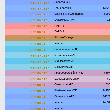
неизвестен
Новотранс-4
неизвестен
Транспортник
13420
неизвестен
Служебные Слободской
5588
неизвестен
Кильмезская АК
13
неизвестен
ПАТП-3
неизвестен
ПАТП-3
неизвестен
Школы-Сланцы
неизвестен
Альфа
неизвестен
Подосиновская АК
неизвестен
Мурашинское АТП
неизвестен
Кильмезская АК
неизвестен
Кикнурское АТП
неизвестен
Правобережный, служ.
6697
неизвестен
Казбековский, служ.
60
неизвестен
Советское АТП
336
неизвестен
Шабалинское АТП
14255
неизвестен
Юрьянское АТП
1462
неизвестен
Альфа
14534
неизвестен
Альфа