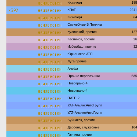
неизвестен
Кизилюрт
198
х392
неизвестен
КПАТ
2241
неизвестен
Кизилюрт
64
неизвестен
Служебные В.Поляны
неизвестен
Кулинский, прочие
127
неизвестен
Каспийск, прочие
26
неизвестен
Избербаш, прочие
32
неизвестен
Юрьянское АТП
неизвестен
Луга прочие
неизвестен
Альфа
неизвестен
Прочие перевозчики
585
неизвестен
Новотранс-4
неизвестен
Новотранс-4
неизвестен
ПАТП-2
неизвестен
УАТ-АльянсАвтоГрупп
неизвестен
УАТ-АльянсАвтоГрупп
неизвестен
Буйнакск, прочие
неизвестен
Дербент, служебные
104
неизвестен
Гатчина прочие