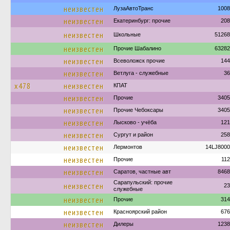
неизвестен
ЛузаАвтоТранс
1008
неизвестен
Екатеринбург: прочие
208
неизвестен
Школьные
51268
неизвестен
Прочие Шабалино
63282
неизвестен
Всеволожск прочие
144
неизвестен
Ветлуга - служебные
36
х478
неизвестен
КПАТ
неизвестен
Прочие
3405
неизвестен
Прочие Чебоксары
3405
неизвестен
Лысково - учёба
121
неизвестен
Сургут и район
258
неизвестен
Лермонтов
14LJ8000
неизвестен
Прочие
11
неизвестен
Саратов, частные авт
8468
Сарапульский: прочие
неизвестен
23
служебные
неизвестен
Прочие
314
неизвестен
Красноярский район
676
неизвестен
Дилеры
1238