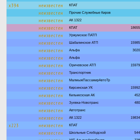
х394
неизвестен
КПАТ
неизвестен
Прочие Служебные Киров
неизвестен
АК 1322
неизвестен
КПАТ
18655
неизвестен
Уржумское ПАТП
неизвестен
Шабалинское АТП
15985
неизвестен
Альфа
3020
неизвестен
Альфа
неизвестен
Оричевское АТП
15979
неизвестен
Транспортник
неизвестен
МалмыжПассажирАвтоТр
неизвестен
Кирсинская УК
15992
неизвестен
Кильмезская АК
452
неизвестен
Зуевка-Новотранс
480
неизвестен
Автотранс
неизвестен
АК 1322
19834
х223
неизвестен
КПАТ
неизвестен
Школьные Слободской
544