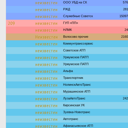
неизвестен
ООО УБД на СК
576
неизвестен
РЖД
28
неизвестен
Служебные Советск
15097
209
неизвестен
ГУП «ПП»
неизвестен
НЛМК
24
Неизвестен
Волосово прочие
2160
неизвестен
Коммунтранссервис
неизвестен
Советское АТП
неизвестен
Уржумское ПАТП
неизвестен
Уржумское ПАТП
неизвестен
Альфа
неизвестен
Транспортник
неизвестен
НолинскАвтоТранс
неизвестен
Мурашинское АТП
неизвестен
ЛузаАвтоТранс
242
неизвестен
Кирсинская УК
неизвестен
Зуевка-Новотранс
неизвестен
Автотранс
неизвестен
Афанасьевское АТП