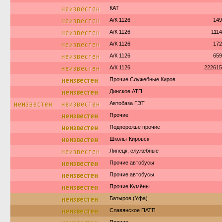
неизвестен
КАТ
неизвестен
А/К 1126
149
неизвестен
А/К 1126
111
неизвестен
А/К 1126
172
неизвестен
А/К 1126
659
неизвестен
А/К 1126
222615
неизвестен
Прочие Служебные Киров
неизвестен
Динское АТП
неизвестен
неизвестен
Автобаза ГЭТ
неизвестен
Прочие
неизвестен
Подпорожье прочие
неизвестен
Школы-Кировск
неизвестен
Липецк, служебные
неизвестен
Прочие автобусы
неизвестен
Прочие автобусы
неизвестен
Прочие Кумёны
неизвестен
Батыров (Уфа)
неизвестен
Славянское ПАТП