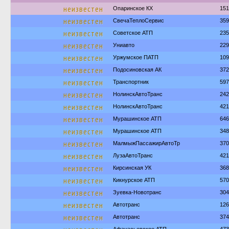
неизвестен
Опаринское КХ
151
неизвестен
СвечаТеплоСервис
359
неизвестен
Советское АТП
235
неизвестен
Униавто
229
неизвестен
Уржумское ПАТП
109
неизвестен
Подосиновская АК
372
неизвестен
Транспортник
597
неизвестен
НолинскАвтоТранс
242
неизвестен
НолинскАвтоТранс
421
неизвестен
Мурашинское АТП
646
неизвестен
Мурашинское АТП
348
неизвестен
МалмыжПассажирАвтоТр
370
неизвестен
ЛузаАвтоТранс
421
неизвестен
Кирсинская УК
368
неизвестен
Кикнурское АТП
570
неизвестен
Зуевка-Новотранс
304
неизвестен
Автотранс
126
неизвестен
Автотранс
374