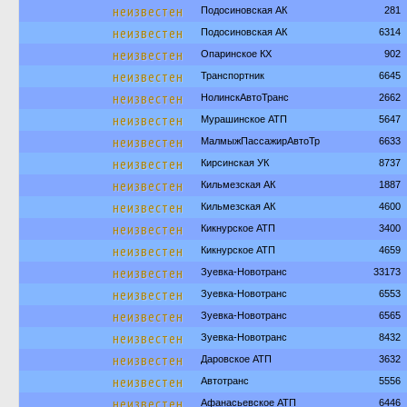
неизвестен
Подосиновская АК
281
неизвестен
Подосиновская АК
6314
неизвестен
Опаринское КХ
902
неизвестен
Транспортник
6645
неизвестен
НолинскАвтоТранс
2662
неизвестен
Мурашинское АТП
5647
неизвестен
МалмыжПассажирАвтоТр
6633
неизвестен
Кирсинская УК
8737
неизвестен
Кильмезская АК
1887
неизвестен
Кильмезская АК
4600
неизвестен
Кикнурское АТП
3400
неизвестен
Кикнурское АТП
4659
неизвестен
Зуевка-Новотранс
33173
неизвестен
Зуевка-Новотранс
6553
неизвестен
Зуевка-Новотранс
6565
неизвестен
Зуевка-Новотранс
8432
неизвестен
Даровское АТП
3632
неизвестен
Автотранс
5556
неизвестен
Афанасьевское АТП
6446