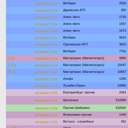
неизвестен
ВятКамп
2826
неизвестен
Даровское АТП
350
неизвестен
Алекс-Авто
2726
неизвестен
Алекс-Авто
1937
неизвестен
Алекс-Авто
1673
неизвестен
ВятКамп
9624
неизвестен
Оричевское АТП
3625
неизвестен
ВятКамп
7762
219
неизвестен
Маггортранс (Магнитогорск)
9890
1201
неизвестен
Маггортранс (Магнитогорск)
10447
919
неизвестен
Маггортранс (Магнитогорск)
10907
неизвестен
Альфа
1266
неизвестен
ЛузаАвтоТранс
10080
неизвестен
Екатеринбург: прочие
2084
неизвестен
Школьные
512689
неизвестен
Прочие Шабалино
632820
неизвестен
Всеволожск прочие
1440
неизвестен
Ветлуга - служебные
362