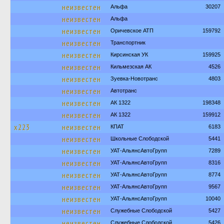
неизвестен
Альфа
30207
неизвестен
Альфа
неизвестен
Оричевское АТП
159792
неизвестен
Транспортник
неизвестен
Кирсинская УК
159925
неизвестен
Кильмезская АК
4526
неизвестен
Зуевка-Новотранс
4803
неизвестен
Автотранс
неизвестен
АК 1322
198348
неизвестен
АК 1322
159912
х223
неизвестен
КПАТ
6183
неизвестен
Школьные Слободской
5441
неизвестен
УАТ-АльянсАвтоГрупп
7289
неизвестен
УАТ-АльянсАвтоГрупп
8316
неизвестен
УАТ-АльянсАвтоГрупп
8774
неизвестен
УАТ-АльянсАвтоГрупп
9567
неизвестен
УАТ-АльянсАвтоГрупп
10040
неизвестен
Служебные Слободской
5427
неизвестен
Служебные Слободской
5426