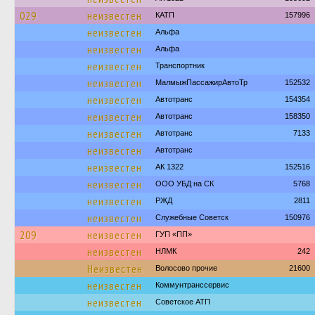
029
неизвестен
КАТП
157996
неизвестен
Альфа
неизвестен
Альфа
неизвестен
Транспортник
неизвестен
МалмыжПассажирАвтоТр
152532
неизвестен
Автотранс
154354
неизвестен
Автотранс
158350
неизвестен
Автотранс
7133
неизвестен
Автотранс
неизвестен
АК 1322
152516
неизвестен
ООО УБД на СК
5768
неизвестен
РЖД
2811
неизвестен
Служебные Советск
150976
209
неизвестен
ГУП «ПП»
неизвестен
НЛМК
242
Неизвестен
Волосово прочие
21600
неизвестен
Коммунтранссервис
неизвестен
Советское АТП