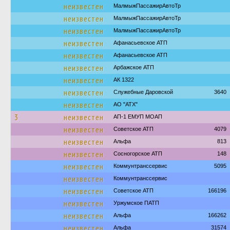
неизвестен
МалмыжПассажирАвтоТр
неизвестен
МалмыжПассажирАвтоТр
неизвестен
МалмыжПассажирАвтоТр
неизвестен
Афанасьевское АТП
неизвестен
Афанасьевское АТП
неизвестен
Арбажское АТП
неизвестен
АК 1322
неизвестен
Служебные Даровской
3640
неизвестен
АО "АТХ"
3
неизвестен
АП-1 ЕМУП МОАП
неизвестен
Советское АТП
4079
неизвестен
Альфа
813
неизвестен
Сосногорское АТП
148
неизвестен
Коммунтранссервис
5095
неизвестен
Коммунтранссервис
неизвестен
Советское АТП
166196
неизвестен
Уржумское ПАТП
неизвестен
Альфа
166262
неизвестен
Альфа
31574