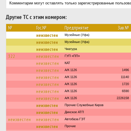
Комментарии могут оставлять только зарегистрированные пользов
Другие ТС с этим номером:
№
Гос.№
Предприятие
Зав.№
неизвестен
Музейные (Уфа)
неизвестен
Музейные (Уфа)
неизвестен
Чиатура
322
неизвестен
ГУП «ПП»
неизвестен
КАТ
неизвестен
А/К 1126
1496
неизвестен
А/К 1126
11140
неизвестен
А/К 1126
1720
неизвестен
А/К 1126
6590
неизвестен
А/К 1126
2226158
неизвестен
Прочие Служебные Киров
неизвестен
Динское АТП
неизвестен
неизвестен
Автобаза ГЭТ
неизвестен
Прочие