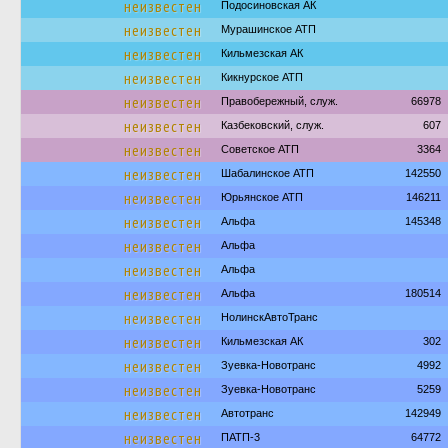
неизвестен
Подосиновская АК
неизвестен
Мурашинское АТП
неизвестен
Кильмезская АК
неизвестен
Кикнурское АТП
неизвестен
Правобережный, служ.
66978
неизвестен
Казбековский, служ.
607
неизвестен
Советское АТП
3364
неизвестен
Шабалинское АТП
142550
неизвестен
Юрьянское АТП
146211
неизвестен
Альфа
145348
неизвестен
Альфа
неизвестен
Альфа
неизвестен
Альфа
180514
неизвестен
НолинскАвтоТранс
неизвестен
Кильмезская АК
302
неизвестен
Зуевка-Новотранс
4992
неизвестен
Зуевка-Новотранс
5259
неизвестен
Автотранс
142949
неизвестен
ПАТП-3
64772