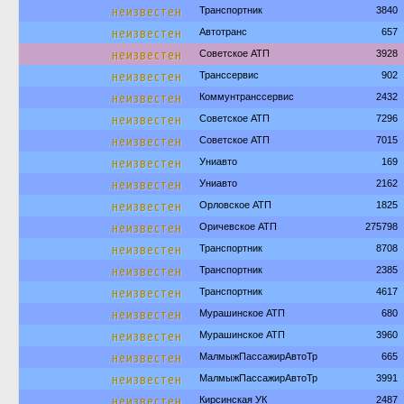
неизвестен
Транспортник
3840
неизвестен
Автотранс
657
неизвестен
Советское АТП
3928
неизвестен
Транссервис
902
неизвестен
Коммунтранссервис
2432
неизвестен
Советское АТП
7296
неизвестен
Советское АТП
7015
неизвестен
Униавто
169
неизвестен
Униавто
2162
неизвестен
Орловское АТП
1825
неизвестен
Оричевское АТП
275798
неизвестен
Транспортник
8708
неизвестен
Транспортник
2385
неизвестен
Транспортник
4617
неизвестен
Мурашинское АТП
680
неизвестен
Мурашинское АТП
3960
неизвестен
МалмыжПассажирАвтоТр
665
неизвестен
МалмыжПассажирАвтоТр
3991
неизвестен
Кирсинская УК
2487