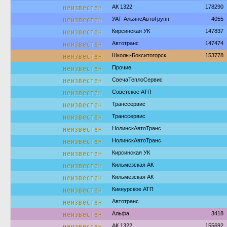
неизвестен
АК 1322
178290
неизвестен
УАТ-АльянсАвтоГрупп
4055
неизвестен
Кирсинская УК
147837
неизвестен
Автотранс
147474
неизвестен
Школы-Бокситогорск
153778
неизвестен
Прочие
неизвестен
СвечаТеплоСервис
неизвестен
Советское АТП
неизвестен
Транссервис
неизвестен
Транссервис
неизвестен
НолинскАвтоТранс
неизвестен
НолинскАвтоТранс
неизвестен
Кирсинская УК
неизвестен
Кильмезская АК
неизвестен
Кильмезская АК
неизвестен
Кикнурское АТП
неизвестен
Автотранс
неизвестен
Альфа
3418
неизвестен
АК 1322
155692