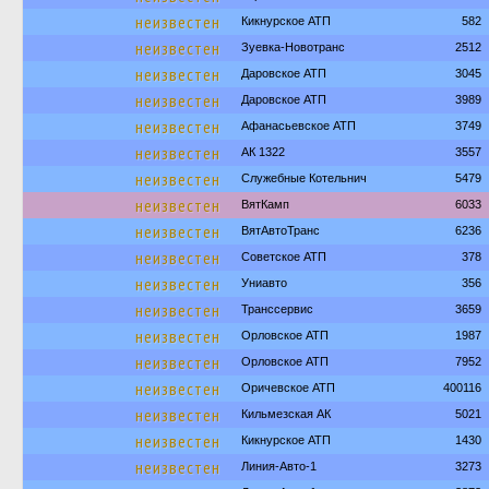
неизвестен
Кикнурское АТП
582
неизвестен
Зуевка-Новотранс
2512
неизвестен
Даровское АТП
3045
неизвестен
Даровское АТП
3989
неизвестен
Афанасьевское АТП
3749
неизвестен
АК 1322
3557
неизвестен
Служебные Котельнич
5479
неизвестен
ВятКамп
6033
неизвестен
ВятАвтоТранс
6236
неизвестен
Советское АТП
378
неизвестен
Униавто
356
неизвестен
Транссервис
3659
неизвестен
Орловское АТП
1987
неизвестен
Орловское АТП
7952
неизвестен
Оричевское АТП
400116
неизвестен
Кильмезская АК
5021
неизвестен
Кикнурское АТП
1430
неизвестен
Линия-Авто-1
3273