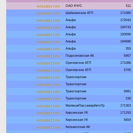
неизвестен
ОАО КЧУС
511
неизвестен
Шабалинское АТП
171080
неизвестен
Альфа
172042
неизвестен
Альфа
194743
неизвестен
Альфа
193096
неизвестен
Альфа
194686
неизвестен
Альфа
355
неизвестен
Подосиновская АК
5967
неизвестен
Оричевское АТП
171086
неизвестен
Оричевское АТП
5705
неизвестен
Транспортник
неизвестен
Транспортник
неизвестен
Транспортник
5881
неизвестен
Транспортник
230
неизвестен
МалмыжПассажирАвтоТр
171303
неизвестен
Кирсинская УК
171293
неизвестен
Кирсинская УК
5654
неизвестен
Кильмезская АК