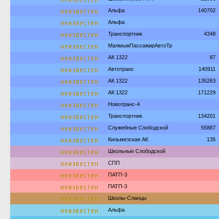
неизвестен
Альфа
140702
неизвестен
Альфа
неизвестен
Транспортник
4348
неизвестен
МалмыжПассажирАвтоТр
неизвестен
АК 1322
87
неизвестен
Автотранс
140911
неизвестен
АК 1322
135263
неизвестен
АК 1322
171229
неизвестен
Новотранс-4
неизвестен
Транспортник
134201
неизвестен
Служебные Слободской
55887
неизвестен
Кильмезская АК
135
неизвестен
Школьные Слободской
неизвестен
СПП
неизвестен
ПАТП-3
неизвестен
ПАТП-3
неизвестен
Школы-Сланцы
неизвестен
Альфа