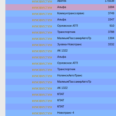
неизвестен
Авитек
175638
неизвестен
Альфа
1694
неизвестен
Коммунтранссервис
3749
неизвестен
Альфа
1547
неизвестен
Орловское АТП
910
неизвестен
Транспортник
3788
неизвестен
МалмыжПассажирАвтоТр
1304
неизвестен
Зуевка-Новотранс
3332
неизвестен
АК 1322
неизвестен
Альфа
неизвестен
Орловское АТП
неизвестен
Транспортник
неизвестен
НолинскАвтоТранс
неизвестен
МалмыжПассажирАвтоТр
неизвестен
АК 1322
неизвестен
КПАТ
неизвестен
КПАТ
неизвестен
КПАТ
неизвестен
Новотранс-4