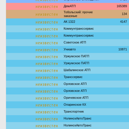
неизвестен
ДемАТП
165389
Тобольский: прочие
неизвестен
134
заказные
неизвестен
АК 1322
4147
неизвестен
Коммунтранссервис
неизвестен
Коммунтранссервис
неизвестен
Советское АТП
неизвестен
Униавто
10871
неизвестен
Уржумское ПАТП
неизвестен
Уржумское ПАТП
неизвестен
Шабалинское АТП
неизвестен
Транссервис
неизвестен
Орловское АТП
неизвестен
Орловское АТП
неизвестен
Оричевское АТП
неизвестен
Опаринское КХ
неизвестен
Транспортник
неизвестен
НолинскАвтоТранс
неизвестен
НолинскАвтоТранс