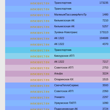
неизвестен
Транспортник
173235
неизвестен
Транспортник
неизвестен
МалмыжПассажирАвтоТр
1480
неизвестен
Кильмезская АК
7210
неизвестен
Кильмезская АК
5257
неизвестен
Зуевка-Новотранс
173113
неизвестен
АК 1322
194688
неизвестен
АК 1322
4370
неизвестен
Транспортник
неизвестен
Кикнурское АТП
неизвестен
АК 1322
7217
неизвестен
Советское АТП
2753
неизвестен
Альфа
3224
неизвестен
Опаринское КХ
1515
неизвестен
СвечаТеплоСервис
3593
неизвестен
Советское АТП
2350
неизвестен
Униавто
2297
неизвестен
Уржумское ПАТП
1090
неизвестен
Подосиновская АК
3724