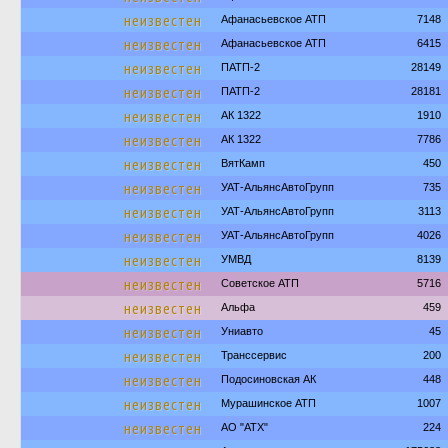
неизвестен
Афанасьевское АТП
7148
неизвестен
Афанасьевское АТП
6415
неизвестен
ПАТП-2
28149
неизвестен
ПАТП-2
28181
неизвестен
АК 1322
1910
неизвестен
АК 1322
7786
неизвестен
ВятКамп
450
неизвестен
УАТ-АльянсАвтоГрупп
735
неизвестен
УАТ-АльянсАвтоГрупп
3113
неизвестен
УАТ-АльянсАвтоГрупп
4026
неизвестен
УМВД
8139
неизвестен
Советское АТП
5716
неизвестен
Альфа
459
неизвестен
Униавто
45
неизвестен
Транссервис
200
неизвестен
Подосиновская АК
448
неизвестен
Мурашинское АТП
1007
неизвестен
АО "АТХ"
224