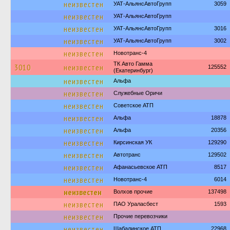
неизвестен
УАТ-АльянсАвтоГрупп
3059
неизвестен
УАТ-АльянсАвтоГрупп
неизвестен
УАТ-АльянсАвтоГрупп
3016
неизвестен
УАТ-АльянсАвтоГрупп
3002
неизвестен
Новотранс-4
ТК Авто Гамма
3010
неизвестен
125552
(Екатеринбург)
неизвестен
Альфа
неизвестен
Служебные Оричи
неизвестен
Советское АТП
неизвестен
Альфа
18878
неизвестен
Альфа
20356
неизвестен
Кирсинская УК
129290
неизвестен
Автотранс
129502
неизвестен
Афанасьевское АТП
8517
неизвестен
Новотранс-4
6014
неизвестен
Волхов прочие
137498
неизвестен
ПАО Ураласбест
1593
неизвестен
Прочие перевозчики
неизвестен
Шабалинское АТП
22968