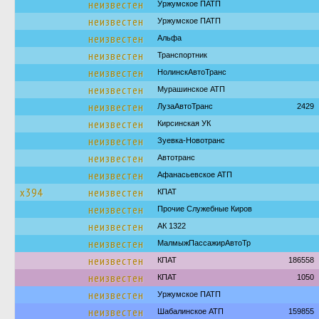
неизвестен
Уржумское ПАТП
неизвестен
Уржумское ПАТП
неизвестен
Альфа
неизвестен
Транспортник
неизвестен
НолинскАвтоТранс
неизвестен
Мурашинское АТП
неизвестен
ЛузаАвтоТранс
2429
неизвестен
Кирсинская УК
неизвестен
Зуевка-Новотранс
неизвестен
Автотранс
неизвестен
Афанасьевское АТП
х394
неизвестен
КПАТ
неизвестен
Прочие Служебные Киров
неизвестен
АК 1322
неизвестен
МалмыжПассажирАвтоТр
неизвестен
КПАТ
186558
неизвестен
КПАТ
1050
неизвестен
Уржумское ПАТП
неизвестен
Шабалинское АТП
159855