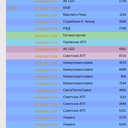
неизвестен
АК 1322
2758
х396
неизвестен
КПАТ
неизвестен
МаксАвто-Плюс
1193
неизвестен
Служебные К.-Чепецк
3586
неизвестен
РЖД
2748
неизвестен
Гатчина прочие
неизвестен
Орловское АТП
неизвестен
АК 1322
6562
неизвестен
Советское АТП
8716
неизвестен
Коммунтранссервис
4676
неизвестен
Коммунтранссервис
6688
неизвестен
Коммунтранссервис
900
неизвестен
Коммунтранссервис
7544
неизвестен
СвечаТеплоСервис
4660
неизвестен
Советское АТП
1119
неизвестен
Советское АТП
2848
неизвестен
Советское АТП
5191
неизвестен
Униавто
2279
неизвестен
Униавто
6343