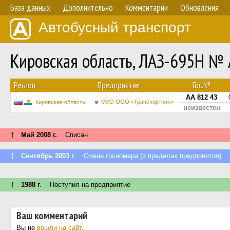
База данных
Дополнительно
Комментарии
Обновления
Автобусный транспорт
Кировская область, ЛАЗ-695Н № 
Регион
Предприятие
Гос.№
АА 812 43
МХО ООО «Транспортник»
Кировская область
неизвестен
↑
Май 2008 г.
Списан
↑
Сентябрь 2003 г.
Смена госномера (в пределах предприятия)
↑
1988 г.
Поступил на предприятие
Ваш комментарий
Вы не
вошли на сайт
.