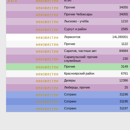
х478
неизвестен
КПАТ
неизвестен
Прочие
34055
неизвестен
Прочие Чебоксары
34055
неизвестен
Лысково - учёба
1210
неизвестен
Сургут и район
2585
неизвестен
Лермонтов
14LJ80001
неизвестен
Прочие
1122
неизвестен
Саратов, частные авт
84684
Сарапульский: прочие
неизвестен
230
служебные
неизвестен
Прочие
3149
неизвестен
Красноярский район
6761
неизвестен
Дилеры
12386
неизвестен
Люберцы, прочие
25
неизвестен
Сотранс
31196
неизвестен
Сотранс
31195
неизвестен
Сотранс
31197