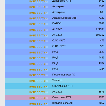
неизвестен
Даровское АТП
5457
неизвестен
Автотранс
4368
неизвестен
Автотранс
5603
неизвестен
Афанасьевское АТП
7129
неизвестен
ПАТП-2
5547
неизвестен
АК 1322
171996
неизвестен
АК 1322
193317
неизвестен
ОАО КЧУС
471
неизвестен
ОАО КЧУС
523
неизвестен
РЖД
2629
неизвестен
РЖД
4441
неизвестен
РЖД
4784
неизвестен
РЖД
6344
неизвестен
Подосиновская АК
неизвестен
Униавто
неизвестен
Оричевское АТП
неизвестен
АК 1322
3573
неизвестен
Советское АТП
2760
неизвестен
Шабалинское АТП
4057