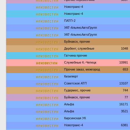
неизвестен
неизвестен
Новотранс-4
неизвестен
Новотранс-4
неизвестен
ПАТП-2
неизвестен
УАТ-АльянсАвтоГрупп
неизвестен
УАТ-АльянсАвтоГрупп
неизвестен
Буйнакск, прочие
неизвестен
Дербент, служебные
1048
неизвестен
Гатчина прочие
неизвестен
Служебные К.-Чепецк
10991
неизвестен
Прочие заказ, межгород
653
неизвестен
Кизилюрт
неизвестен
Советское АТП
13107
неизвестен
Гудермес, прочие
744
неизвестен
Буйнакск, прочие
77
неизвестен
Альфа
16171
неизвестен
Альфа
3521
неизвестен
Кирсинская УК
неизвестен
Новотранс-4
6381