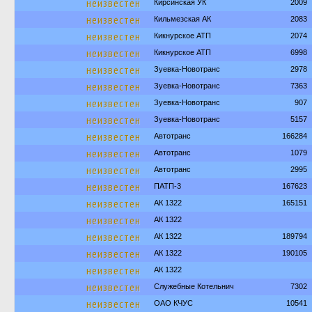
неизвестен
Кирсинская УК
2009
неизвестен
Кильмезская АК
2083
неизвестен
Кикнурское АТП
2074
неизвестен
Кикнурское АТП
6998
неизвестен
Зуевка-Новотранс
2978
неизвестен
Зуевка-Новотранс
7363
неизвестен
Зуевка-Новотранс
907
неизвестен
Зуевка-Новотранс
5157
неизвестен
Автотранс
166284
неизвестен
Автотранс
1079
неизвестен
Автотранс
2995
неизвестен
ПАТП-3
167623
неизвестен
АК 1322
165151
неизвестен
АК 1322
неизвестен
АК 1322
189794
неизвестен
АК 1322
190105
неизвестен
АК 1322
неизвестен
Служебные Котельнич
7302
неизвестен
ОАО КЧУС
10541