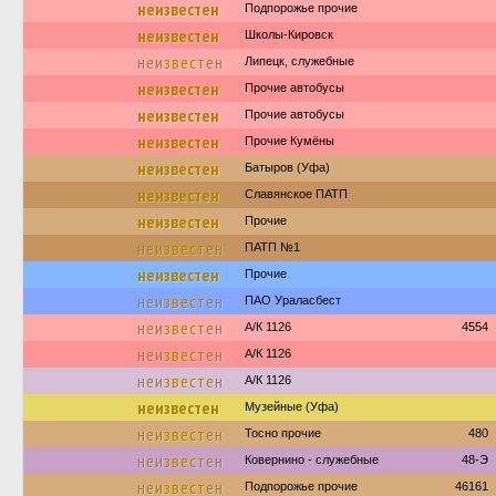
неизвестен
Подпорожье прочие
неизвестен
Школы-Кировск
неизвестен
Липецк, служебные
неизвестен
Прочие автобусы
неизвестен
Прочие автобусы
неизвестен
Прочие Кумёны
неизвестен
Батыров (Уфа)
неизвестен
Славянское ПАТП
неизвестен
Прочие
неизвестен
ПАТП №1
неизвестен
Прочие
неизвестен
ПАО Ураласбест
неизвестен
А/К 1126
4554
неизвестен
А/К 1126
неизвестен
А/К 1126
неизвестен
Музейные (Уфа)
неизвестен
Тосно прочие
480
неизвестен
Ковернино - служебные
48-Э
неизвестен
Подпорожье прочие
46161