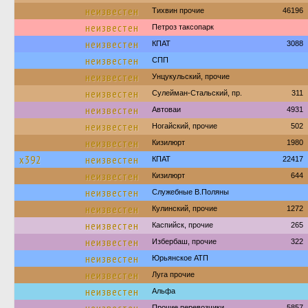
неизвестен
Тихвин прочие
46196
неизвестен
Петроз таксопарк
неизвестен
КПАТ
3088
неизвестен
СПП
неизвестен
Унцукульский, прочие
неизвестен
Сулейман-Стальский, пр.
311
неизвестен
Автоваи
4931
неизвестен
Ногайский, прочие
502
неизвестен
Кизилюрт
1980
х392
неизвестен
КПАТ
22417
неизвестен
Кизилюрт
644
неизвестен
Служебные В.Поляны
неизвестен
Кулинский, прочие
1272
неизвестен
Каспийск, прочие
265
неизвестен
Избербаш, прочие
322
неизвестен
Юрьянское АТП
неизвестен
Луга прочие
неизвестен
Альфа
Прочие перевозчики
5857