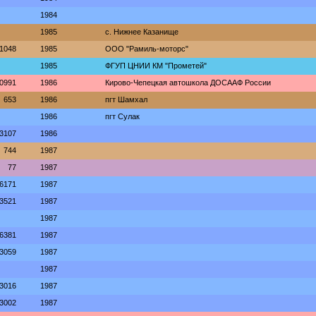
1984
1985
с. Нижнее Казанище
1048
1985
ООО "Рамиль-моторс"
1985
ФГУП ЦНИИ КМ "Прометей"
0991
1986
Кирово-Чепецкая автошкола ДОСААФ России
653
1986
пгт Шамхал
1986
пгт Сулак
3107
1986
744
1987
77
1987
6171
1987
3521
1987
1987
6381
1987
3059
1987
1987
3016
1987
3002
1987