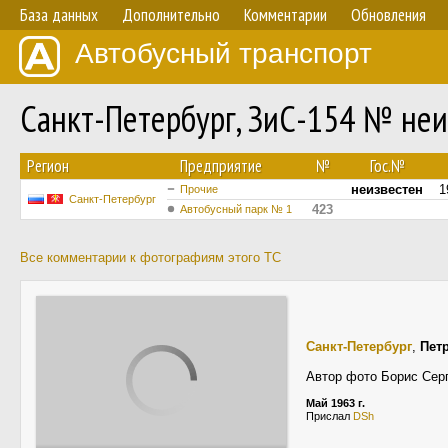
База данных
Дополнительно
Комментарии
Обновления
Автобусный транспорт
Санкт-Петербург, ЗиС-154 № неи
Регион
Предприятие
№
Гос.№
неизвестен
1
Прочие
Санкт-Петербург
423
Автобусный парк № 1
Все комментарии к фотографиям этого ТС
Санкт-Петербург
,
Пет
Автор фото Борис Сер
Май 1963 г.
Прислал
DSh