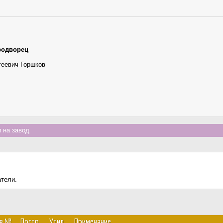
родворец
геевич Горшков
 на завод
атели.
ав.№
Постр.
Утил.
Примечание