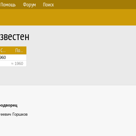
Помощь
Форум
Поиск
звестен
С...
По...
960
≈ 1960
родворец
геевич Горшков