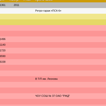
1361
2011
Ретро-гараж «ПСК-6»
1496
11140
1720
6590
6158
В Т/П им. Леонова
ЧОУ СОШ № 37 ОАО "РЖД"