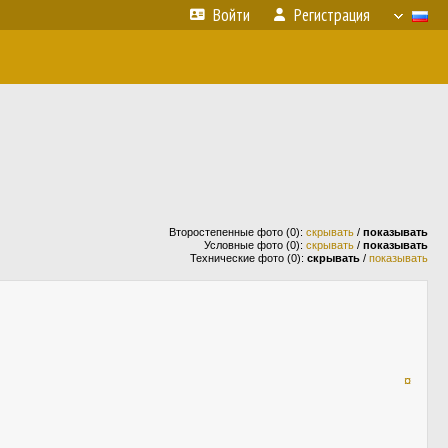
Войти
Регистрация
Второстепенные фото (0):
скрывать
/
показывать
Условные фото (0):
скрывать
/
показывать
Технические фото (0):
скрывать
/
показывать
¤