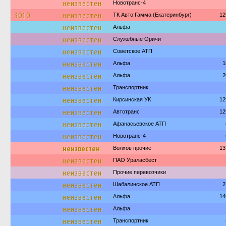
неизвестен
Новотранс-4
3010
неизвестен
ТК Авто Гамма (Екатеринбург)
12
неизвестен
Альфа
неизвестен
Служебные Оричи
неизвестен
Советское АТП
неизвестен
Альфа
1
неизвестен
Альфа
2
неизвестен
Транспортник
неизвестен
Кирсинская УК
12
неизвестен
Автотранс
12
неизвестен
Афанасьевское АТП
неизвестен
Новотранс-4
неизвестен
Волхов прочие
13
неизвестен
ПАО Ураласбест
неизвестен
Прочие перевозчики
неизвестен
Шабалинское АТП
2
неизвестен
Альфа
14
неизвестен
Альфа
неизвестен
Транспортник