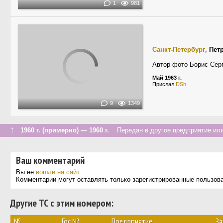
1
981
Санкт-Петербург
,
Пет
Автор фото Борис Сер
Май 1963 г.
Прислал
DSh
9
1349
↑
1960 г. (примерно) — 1960 г.
Передан в другое предприятие или
Ваш комментарий
Вы не
вошли на сайт
.
Комментарии могут оставлять только зарегистрированные пользов
Другие ТС с этим номером:
№
Гос.№
Предприятие
З