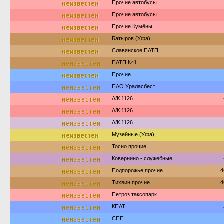
неизвестен
Прочие автобусы
неизвестен
Прочие автобусы
неизвестен
Прочие Кумёны
неизвестен
Батыров (Уфа)
неизвестен
Славянское ПАТП
неизвестен
ПАТП №1
неизвестен
Прочие
неизвестен
ПАО Ураласбест
неизвестен
А/К 1126
неизвестен
А/К 1126
неизвестен
А/К 1126
неизвестен
Музейные (Уфа)
неизвестен
Тосно прочие
неизвестен
Ковернино - служебные
неизвестен
Подпорожье прочие
4
неизвестен
Тихвин прочие
4
неизвестен
Петроз таксопарк
неизвестен
КПАТ
неизвестен
СПП