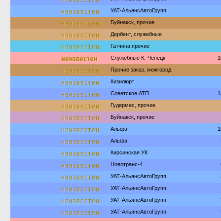
неизвестен
УАТ-АльянсАвтоГрупп
неизвестен
Буйнакск, прочие
неизвестен
Дербент, служебные
неизвестен
Гатчина прочие
неизвестен
Служебные К.-Чепецк
1
неизвестен
Прочие заказ, межгород
неизвестен
Кизилюрт
неизвестен
Советское АТП
1
неизвестен
Гудермес, прочие
неизвестен
Буйнакск, прочие
неизвестен
Альфа
1
неизвестен
Альфа
неизвестен
Кирсинская УК
неизвестен
Новотранс-4
неизвестен
УАТ-АльянсАвтоГрупп
неизвестен
УАТ-АльянсАвтоГрупп
неизвестен
УАТ-АльянсАвтоГрупп
неизвестен
УАТ-АльянсАвтоГрупп