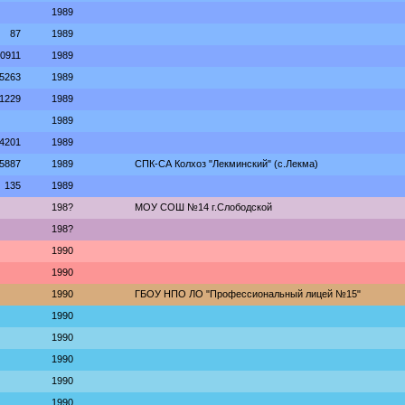
1989
87
1989
0911
1989
5263
1989
1229
1989
1989
4201
1989
5887
1989
СПК-СА Колхоз "Лекминский" (с.Лекма)
135
1989
198?
МОУ СОШ №14 г.Слободской
198?
1990
1990
1990
ГБОУ НПО ЛО "Профессиональный лицей №15"
1990
1990
1990
1990
1990