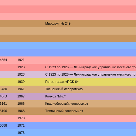
Маршрут № 249
4554
1921
1923
С 1923 по 1926 — Ленинградское управление местного тр
1923
С 1923 по 1926 — Ленинградское управление местного тр
1939
Ретро-гараж «ПСК-6»
480
1961
Тосненский леспромхоз
48-Э
1967
Колхоз "Мир"
6161
1968
Красноборский леспромхоз
6196
1968
Тихвинский леспромхоз
1970
3088
1971
1976