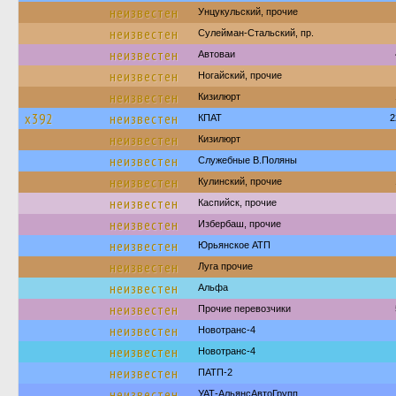
неизвестен
Унцукульский, прочие
неизвестен
Сулейман-Стальский, пр.
неизвестен
Автоваи
неизвестен
Ногайский, прочие
неизвестен
Кизилюрт
х392
неизвестен
КПАТ
2
неизвестен
Кизилюрт
неизвестен
Служебные В.Поляны
неизвестен
Кулинский, прочие
неизвестен
Каспийск, прочие
неизвестен
Избербаш, прочие
неизвестен
Юрьянское АТП
неизвестен
Луга прочие
неизвестен
Альфа
неизвестен
Прочие перевозчики
неизвестен
Новотранс-4
неизвестен
Новотранс-4
неизвестен
ПАТП-2
неизвестен
УАТ-АльянсАвтоГрупп