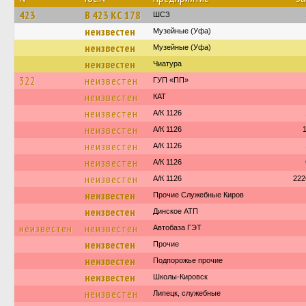
423
В 423 КС 178
ШСЗ
неизвестен
Музейные (Уфа)
неизвестен
Музейные (Уфа)
неизвестен
Чиатура
322
неизвестен
ГУП «ПП»
неизвестен
КАТ
неизвестен
А/К 1126
неизвестен
А/К 1126
неизвестен
А/К 1126
неизвестен
А/К 1126
неизвестен
А/К 1126
222
неизвестен
Прочие Служебные Киров
неизвестен
Динское АТП
неизвестен
неизвестен
Автобаза ГЭТ
неизвестен
Прочие
неизвестен
Подпорожье прочие
неизвестен
Школы-Кировск
неизвестен
Липецк, служебные