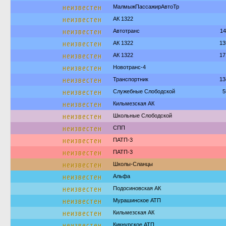
неизвестен
МалмыжПассажирАвтоТр
неизвестен
АК 1322
неизвестен
Автотранс
14
неизвестен
АК 1322
13
неизвестен
АК 1322
17
неизвестен
Новотранс-4
неизвестен
Транспортник
13
неизвестен
Служебные Слободской
5
неизвестен
Кильмезская АК
неизвестен
Школьные Слободской
неизвестен
СПП
неизвестен
ПАТП-3
неизвестен
ПАТП-3
неизвестен
Школы-Сланцы
неизвестен
Альфа
неизвестен
Подосиновская АК
неизвестен
Мурашинское АТП
неизвестен
Кильмезская АК
неизвестен
Кикнурское АТП