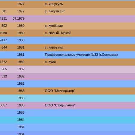
1977
с. Унцукуль
311
1977
с. Касумкент
4931
07.1979
502
1980
с. Кунбатар
1980
1980
с. Новый Чиркей
2417
1980
644
1981
с. Кироваул
1981
Профессиональное училище №33 (г.Сосновка)
1272
1982
с. Кули
265
1982
322
1982
1982
1983
ООО "Мелиоратор"
1983
5857
1983
ООО "Стэди лайнз"
1983
1984
1984
1984