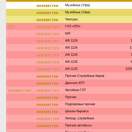
неизвестен
Музейные (Уфа)
неизвестен
Музейные (Уфа)
неизвестен
Чиатура
322
неизвестен
ГУП «ПП»
неизвестен
КАТ
неизвестен
А/К 1126
неизвестен
А/К 1126
1
неизвестен
А/К 1126
неизвестен
А/К 1126
неизвестен
А/К 1126
222
неизвестен
Прочие Служебные Киров
неизвестен
Динское АТП
неизвестен
неизвестен
Автобаза ГЭТ
неизвестен
Прочие
неизвестен
Подпорожье прочие
неизвестен
Школы-Кировск
неизвестен
Липецк, служебные
неизвестен
Прочие автобусы