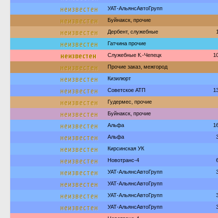
неизвестен
УАТ-АльянсАвтоГрупп
неизвестен
Буйнакск, прочие
неизвестен
Дербент, служебные
неизвестен
Гатчина прочие
неизвестен
Служебные К.-Чепецк
1
неизвестен
Прочие заказ, межгород
неизвестен
Кизилюрт
неизвестен
Советское АТП
1
неизвестен
Гудермес, прочие
неизвестен
Буйнакск, прочие
неизвестен
Альфа
1
неизвестен
Альфа
неизвестен
Кирсинская УК
неизвестен
Новотранс-4
неизвестен
УАТ-АльянсАвтоГрупп
неизвестен
УАТ-АльянсАвтоГрупп
неизвестен
УАТ-АльянсАвтоГрупп
неизвестен
УАТ-АльянсАвтоГрупп