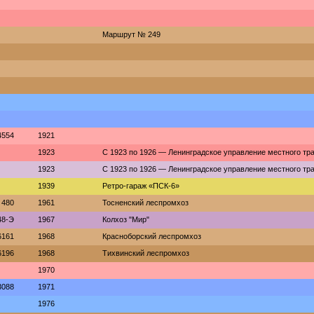
Маршрут № 249
4554
1921
1923
С 1923 по 1926 — Ленинградское управление местного тр
1923
С 1923 по 1926 — Ленинградское управление местного тр
1939
Ретро-гараж «ПСК-6»
480
1961
Тосненский леспромхоз
48-Э
1967
Колхоз "Мир"
6161
1968
Красноборский леспромхоз
6196
1968
Тихвинский леспромхоз
1970
3088
1971
1976