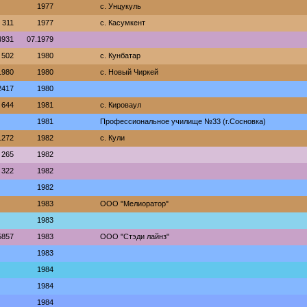
1977
с. Унцукуль
311
1977
с. Касумкент
4931
07.1979
502
1980
с. Кунбатар
1980
1980
с. Новый Чиркей
2417
1980
644
1981
с. Кироваул
1981
Профессиональное училище №33 (г.Сосновка)
1272
1982
с. Кули
265
1982
322
1982
1982
1983
ООО "Мелиоратор"
1983
5857
1983
ООО "Стэди лайнз"
1983
1984
1984
1984