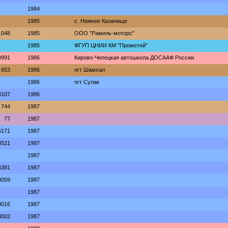
1984
1985
с. Нижнее Казанище
1048
1985
ООО "Рамиль-моторс"
1985
ФГУП ЦНИИ КМ "Прометей"
0991
1986
Кирово-Чепецкая автошкола ДОСААФ России
653
1986
пгт Шамхал
1986
пгт Сулак
3107
1986
744
1987
77
1987
6171
1987
3521
1987
1987
6381
1987
3059
1987
1987
3016
1987
3002
1987