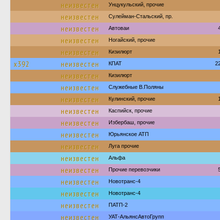
неизвестен
Унцукульский, прочие
неизвестен
Сулейман-Стальский, пр.
неизвестен
Автоваи
неизвестен
Ногайский, прочие
неизвестен
Кизилюрт
х392
неизвестен
КПАТ
2
неизвестен
Кизилюрт
неизвестен
Служебные В.Поляны
неизвестен
Кулинский, прочие
неизвестен
Каспийск, прочие
неизвестен
Избербаш, прочие
неизвестен
Юрьянское АТП
неизвестен
Луга прочие
неизвестен
Альфа
неизвестен
Прочие перевозчики
неизвестен
Новотранс-4
неизвестен
Новотранс-4
неизвестен
ПАТП-2
неизвестен
УАТ-АльянсАвтоГрупп