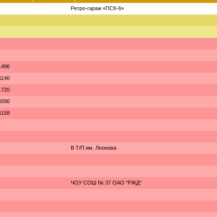
Ретро-гараж «ПСК-6»
1496
1140
1720
6590
6158
В Т/П им. Леонова
ЧОУ СОШ № 37 ОАО "РЖД"