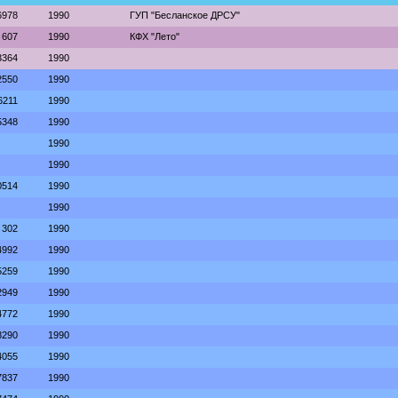
6978
1990
ГУП "Бесланское ДРСУ"
607
1990
КФХ "Лето"
3364
1990
2550
1990
6211
1990
5348
1990
1990
1990
0514
1990
1990
302
1990
4992
1990
5259
1990
2949
1990
4772
1990
8290
1990
4055
1990
7837
1990