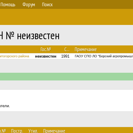
Помощь
Форум
Поиск
5Н № неизвестен
Гос.№
С...
Примечание
неизвестен
1991
итогорского района
ГАОУ СПО ЛО "Борский агропромышл
атели.
в.№
Постр.
Утил.
Примечание