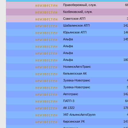
неизвестен
Правобережный, служ.
6
неизвестен
Казбековский, служ.
неизвестен
Советское АТП
неизвестен
Шабалинское АТП
14
неизвестен
Юрьянское АТП
14
неизвестен
Альфа
14
неизвестен
Альфа
неизвестен
Альфа
неизвестен
Альфа
18
неизвестен
НолинскАвтоТранс
неизвестен
Кильмезская АК
неизвестен
Зуевка-Новотранс
неизвестен
Зуевка-Новотранс
неизвестен
Автотранс
14
неизвестен
ПАТП-3
6
неизвестен
АК 1322
17
неизвестен
УАТ-АльянсАвтоГрупп
неизвестен
Кирсинская УК
14