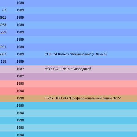
1989
87
1989
0911
1989
5263
1989
1229
1989
1989
4201
1989
5887
1989
СПК-СА Колхоз "Лекминский" (с.Лекма)
135
1989
198?
МОУ СОШ №14 г.Слободской
198?
1990
1990
1990
ГБОУ НПО ЛО "Профессиональный лицей №15"
1990
1990
1990
1990
1990