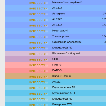
неизвестен
МалмыжПассажирАвтоТр
неизвестен
АК 1322
неизвестен
Автотранс
14
неизвестен
АК 1322
13
неизвестен
АК 1322
17
неизвестен
Новотранс-4
неизвестен
Транспортник
13
неизвестен
Служебные Слободской
5
неизвестен
Кильмезская АК
неизвестен
Школьные Слободской
неизвестен
СПП
неизвестен
ПАТП-3
неизвестен
ПАТП-3
неизвестен
Школы-Сланцы
неизвестен
Альфа
неизвестен
Подосиновская АК
неизвестен
Мурашинское АТП
неизвестен
Кильмезская АК
неизвестен
Кикнурское АТП