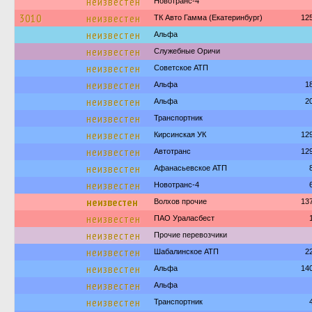
неизвестен
Новотранс-4
3010
неизвестен
ТК Авто Гамма (Екатеринбург)
12
неизвестен
Альфа
неизвестен
Служебные Оричи
неизвестен
Советское АТП
неизвестен
Альфа
1
неизвестен
Альфа
2
неизвестен
Транспортник
неизвестен
Кирсинская УК
12
неизвестен
Автотранс
12
неизвестен
Афанасьевское АТП
неизвестен
Новотранс-4
неизвестен
Волхов прочие
13
неизвестен
ПАО Ураласбест
неизвестен
Прочие перевозчики
неизвестен
Шабалинское АТП
2
неизвестен
Альфа
14
неизвестен
Альфа
неизвестен
Транспортник