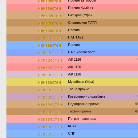
неизвестен
Прочие автобусы
неизвестен
Прочие Кумёны
неизвестен
Батыров (Уфа)
неизвестен
Славянское ПАТП
неизвестен
Прочие
неизвестен
ПАТП №1
неизвестен
Прочие
неизвестен
ПАО Ураласбест
неизвестен
А/К 1126
неизвестен
А/К 1126
неизвестен
А/К 1126
неизвестен
Музейные (Уфа)
неизвестен
Тосно прочие
неизвестен
Ковернино - служебные
неизвестен
Подпорожье прочие
4
неизвестен
Тихвин прочие
4
неизвестен
Петроз таксопарк
неизвестен
КПАТ
неизвестен
СПП