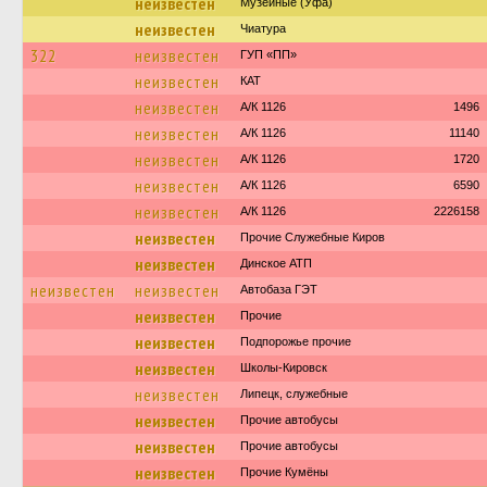
неизвестен
Музейные (Уфа)
неизвестен
Чиатура
322
неизвестен
ГУП «ПП»
неизвестен
КАТ
неизвестен
А/К 1126
1496
неизвестен
А/К 1126
11140
неизвестен
А/К 1126
1720
неизвестен
А/К 1126
6590
неизвестен
А/К 1126
2226158
неизвестен
Прочие Служебные Киров
неизвестен
Динское АТП
неизвестен
неизвестен
Автобаза ГЭТ
неизвестен
Прочие
неизвестен
Подпорожье прочие
неизвестен
Школы-Кировск
неизвестен
Липецк, служебные
неизвестен
Прочие автобусы
неизвестен
Прочие автобусы
неизвестен
Прочие Кумёны