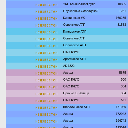
неизвестен
УАТ-АльянсАвтоГрупп
10865
неизвестен
Служебные Слободской
1231
неизвестен
Кирсинская УК
166285
неизвестен
Советское АТП
31583
неизвестен
Кикнурское АТП
неизвестен
Советское АТП
неизвестен
Орловское АТП
неизвестен
ОАО КЧУС
неизвестен
Арбажское АТП
неизвестен
АК 1322
неизвестен
Альфа
5675
неизвестен
ОАО КЧУС
500
неизвестен
ОАО КЧУС
364
неизвестен
Прочие К.-Чепецк
364
неизвестен
ОАО КЧУС
511
неизвестен
Шабалинское АТП
171080
неизвестен
Альфа
172042
неизвестен
Альфа
194743
неизвестен
Альфа
193096