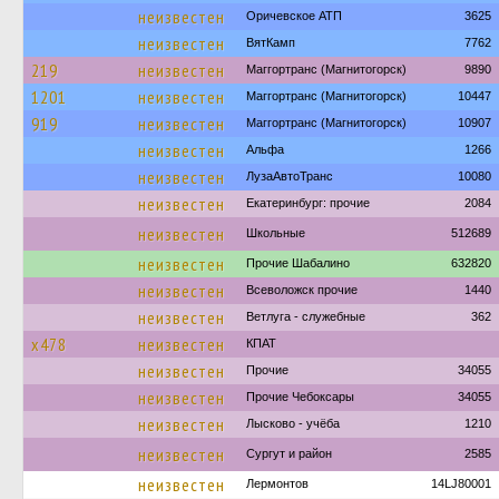
неизвестен
Оричевское АТП
3625
неизвестен
ВятКамп
7762
219
неизвестен
Маггортранс (Магнитогорск)
9890
1201
неизвестен
Маггортранс (Магнитогорск)
10447
919
неизвестен
Маггортранс (Магнитогорск)
10907
неизвестен
Альфа
1266
неизвестен
ЛузаАвтоТранс
10080
неизвестен
Екатеринбург: прочие
2084
неизвестен
Школьные
512689
неизвестен
Прочие Шабалино
632820
неизвестен
Всеволожск прочие
1440
неизвестен
Ветлуга - служебные
362
х478
неизвестен
КПАТ
неизвестен
Прочие
34055
неизвестен
Прочие Чебоксары
34055
неизвестен
Лысково - учёба
1210
неизвестен
Сургут и район
2585
неизвестен
Лермонтов
14LJ80001