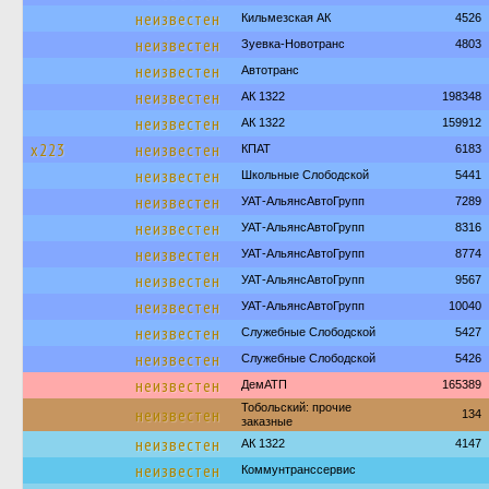
неизвестен
Кильмезская АК
4526
неизвестен
Зуевка-Новотранс
4803
неизвестен
Автотранс
неизвестен
АК 1322
198348
неизвестен
АК 1322
159912
х223
неизвестен
КПАТ
6183
неизвестен
Школьные Слободской
5441
неизвестен
УАТ-АльянсАвтоГрупп
7289
неизвестен
УАТ-АльянсАвтоГрупп
8316
неизвестен
УАТ-АльянсАвтоГрупп
8774
неизвестен
УАТ-АльянсАвтоГрупп
9567
неизвестен
УАТ-АльянсАвтоГрупп
10040
неизвестен
Служебные Слободской
5427
неизвестен
Служебные Слободской
5426
неизвестен
ДемАТП
165389
Тобольский: прочие
неизвестен
134
заказные
неизвестен
АК 1322
4147
неизвестен
Коммунтранссервис