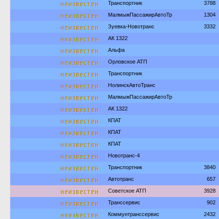
неизвестен
Транспортник
3788
неизвестен
МалмыжПассажирАвтоТр
1304
неизвестен
Зуевка-Новотранс
3332
неизвестен
АК 1322
неизвестен
Альфа
неизвестен
Орловское АТП
неизвестен
Транспортник
неизвестен
НолинскАвтоТранс
неизвестен
МалмыжПассажирАвтоТр
неизвестен
АК 1322
неизвестен
КПАТ
неизвестен
КПАТ
неизвестен
КПАТ
неизвестен
Новотранс-4
неизвестен
Транспортник
3840
неизвестен
Автотранс
657
неизвестен
Советское АТП
3928
неизвестен
Транссервис
902
неизвестен
Коммунтранссервис
2432