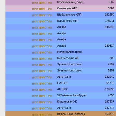
неизвестен
Казбековский, служ.
607
неизвестен
Советское АТП
3364
неизвестен
Шабалинское АТП
142550
неизвестен
Юрьянское АТП
146211
неизвестен
Альфа
145348
неизвестен
Альфа
неизвестен
Альфа
неизвестен
Альфа
180514
неизвестен
НолинскАвтоТранс
неизвестен
Кильмезская АК
302
неизвестен
Зуевка-Новотранс
4992
неизвестен
Зуевка-Новотранс
5259
неизвестен
Автотранс
142949
неизвестен
ПАТП-3
64772
неизвестен
АК 1322
178290
неизвестен
УАТ-АльянсАвтоГрупп
4055
неизвестен
Кирсинская УК
147837
неизвестен
Автотранс
147474
неизвестен
Школы-Бокситогорск
153778