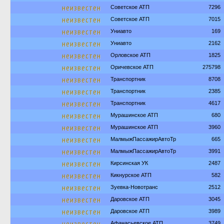
неизвестен
Советское АТП
7296
неизвестен
Советское АТП
7015
неизвестен
Униавто
169
неизвестен
Униавто
2162
неизвестен
Орловское АТП
1825
неизвестен
Оричевское АТП
275798
неизвестен
Транспортник
8708
неизвестен
Транспортник
2385
неизвестен
Транспортник
4617
неизвестен
Мурашинское АТП
680
неизвестен
Мурашинское АТП
3960
неизвестен
МалмыжПассажирАвтоТр
665
неизвестен
МалмыжПассажирАвтоТр
3991
неизвестен
Кирсинская УК
2487
неизвестен
Кикнурское АТП
582
неизвестен
Зуевка-Новотранс
2512
неизвестен
Даровское АТП
3045
неизвестен
Даровское АТП
3989
неизвестен
Афанасьевское АТП
3749