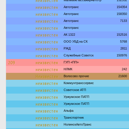
неизвестен
МалмыжПассажирАвтоТр
152532
неизвестен
Автотранс
154354
неизвестен
Автотранс
158350
неизвестен
Автотранс
7133
неизвестен
Автотранс
неизвестен
АК 1322
152516
неизвестен
ООО УБД на СК
5768
неизвестен
РЖД
2811
неизвестен
Служебные Советск
150976
209
неизвестен
ГУП «ПП»
неизвестен
НЛМК
242
Неизвестен
Волосово прочие
21600
неизвестен
Коммунтранссервис
неизвестен
Советское АТП
неизвестен
Уржумское ПАТП
неизвестен
Уржумское ПАТП
неизвестен
Альфа
неизвестен
Транспортник
неизвестен
НолинскАвтоТранс