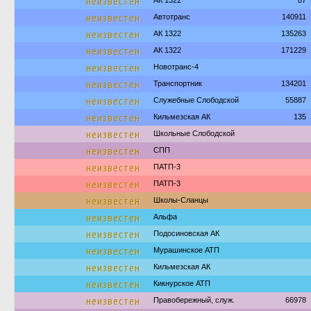
неизвестен
АК 1322
87
неизвестен
Автотранс
140911
неизвестен
АК 1322
135263
неизвестен
АК 1322
171229
неизвестен
Новотранс-4
неизвестен
Транспортник
134201
неизвестен
Служебные Слободской
55887
неизвестен
Кильмезская АК
135
неизвестен
Школьные Слободской
неизвестен
СПП
неизвестен
ПАТП-3
неизвестен
ПАТП-3
неизвестен
Школы-Сланцы
неизвестен
Альфа
неизвестен
Подосиновская АК
неизвестен
Мурашинское АТП
неизвестен
Кильмезская АК
неизвестен
Кикнурское АТП
неизвестен
Правобережный, служ.
66978