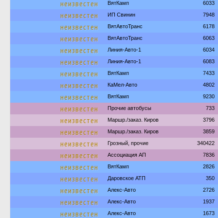
неизвестен
ВятКамп
6033
неизвестен
ИП Свинин
7948
неизвестен
ВятАвтоТранс
6178
неизвестен
ВятАвтоТранс
6063
неизвестен
Линия-Авто-1
6034
неизвестен
Линия-Авто-1
6083
неизвестен
ВятКамп
7433
неизвестен
КаМел-Авто
4802
неизвестен
ВятКамп
9230
неизвестен
Прочие автобусы
733
неизвестен
Маршр./заказ. Киров
3796
неизвестен
Маршр./заказ. Киров
3859
неизвестен
Грозный, прочие
340422
неизвестен
Ассоциация АП
7836
неизвестен
ВятКамп
2826
неизвестен
Даровское АТП
350
неизвестен
Алекс-Авто
2726
неизвестен
Алекс-Авто
1937
неизвестен
Алекс-Авто
1673