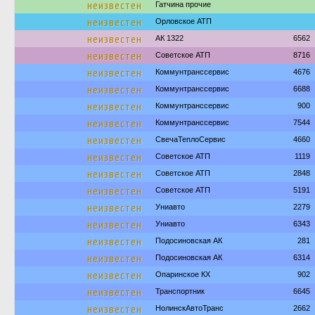
неизвестен
Гатчина прочие
неизвестен
Орловское АТП
неизвестен
АК 1322
6562
неизвестен
Советское АТП
8716
неизвестен
Коммунтранссервис
4676
неизвестен
Коммунтранссервис
6688
неизвестен
Коммунтранссервис
900
неизвестен
Коммунтранссервис
7544
неизвестен
СвечаТеплоСервис
4660
неизвестен
Советское АТП
1119
неизвестен
Советское АТП
2848
неизвестен
Советское АТП
5191
неизвестен
Униавто
2279
неизвестен
Униавто
6343
неизвестен
Подосиновская АК
281
неизвестен
Подосиновская АК
6314
неизвестен
Опаринское КХ
902
неизвестен
Транспортник
6645
неизвестен
НолинскАвтоТранс
2662