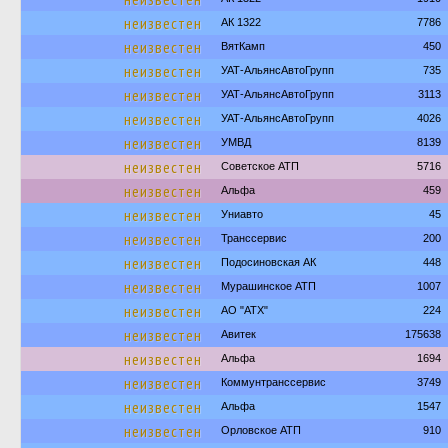
неизвестен
АК 1322
7786
неизвестен
ВятКамп
450
неизвестен
УАТ-АльянсАвтоГрупп
735
неизвестен
УАТ-АльянсАвтоГрупп
3113
неизвестен
УАТ-АльянсАвтоГрупп
4026
неизвестен
УМВД
8139
неизвестен
Советское АТП
5716
неизвестен
Альфа
459
неизвестен
Униавто
45
неизвестен
Транссервис
200
неизвестен
Подосиновская АК
448
неизвестен
Мурашинское АТП
1007
неизвестен
АО "АТХ"
224
неизвестен
Авитек
175638
неизвестен
Альфа
1694
неизвестен
Коммунтранссервис
3749
неизвестен
Альфа
1547
неизвестен
Орловское АТП
910