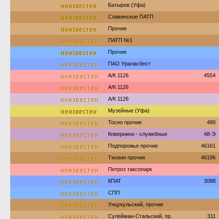
неизвестен
Батыров (Уфа)
неизвестен
Славянское ПАТП
неизвестен
Прочие
неизвестен
ПАТП №1
неизвестен
Прочие
неизвестен
ПАО Ураласбест
неизвестен
А/К 1126
4554
неизвестен
А/К 1126
неизвестен
А/К 1126
неизвестен
Музейные (Уфа)
неизвестен
Тосно прочие
480
неизвестен
Ковернино - служебные
48-Э
неизвестен
Подпорожье прочие
46161
неизвестен
Тихвин прочие
46196
неизвестен
Петроз таксопарк
неизвестен
КПАТ
3088
неизвестен
СПП
неизвестен
Унцукульский, прочие
неизвестен
Сулейман-Стальский, пр.
311