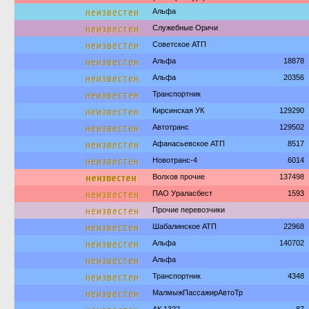
неизвестен
Альфа
неизвестен
Служебные Оричи
неизвестен
Советское АТП
неизвестен
Альфа
18878
неизвестен
Альфа
20356
неизвестен
Транспортник
неизвестен
Кирсинская УК
129290
неизвестен
Автотранс
129502
неизвестен
Афанасьевское АТП
8517
неизвестен
Новотранс-4
6014
неизвестен
Волхов прочие
137498
неизвестен
ПАО Ураласбест
1593
неизвестен
Прочие перевозчики
неизвестен
Шабалинское АТП
22968
неизвестен
Альфа
140702
неизвестен
Альфа
неизвестен
Транспортник
4348
неизвестен
МалмыжПассажирАвтоТр