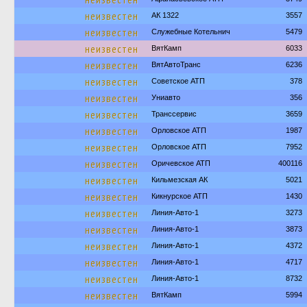
неизвестен
АК 1322
3557
неизвестен
Служебные Котельнич
5479
неизвестен
ВятКамп
6033
неизвестен
ВятАвтоТранс
6236
неизвестен
Советское АТП
378
неизвестен
Униавто
356
неизвестен
Транссервис
3659
неизвестен
Орловское АТП
1987
неизвестен
Орловское АТП
7952
неизвестен
Оричевское АТП
400116
неизвестен
Кильмезская АК
5021
неизвестен
Кикнурское АТП
1430
неизвестен
Линия-Авто-1
3273
неизвестен
Линия-Авто-1
3873
неизвестен
Линия-Авто-1
4372
неизвестен
Линия-Авто-1
4717
неизвестен
Линия-Авто-1
8732
неизвестен
ВятКамп
5994