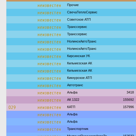
неизвестен
Прочие
неизвестен
СвечаТеплоСервис
неизвестен
Советское АТП
неизвестен
Транссервис
неизвестен
Транссервис
неизвестен
НолинскАвтоТранс
неизвестен
НолинскАвтоТранс
неизвестен
Кирсинская УК
неизвестен
Кильмезская АК
неизвестен
Кильмезская АК
неизвестен
Кикнурское АТП
неизвестен
Автотранс
неизвестен
Альфа
3418
неизвестен
АК 1322
155692
029
неизвестен
КАТП
157996
неизвестен
Альфа
неизвестен
Альфа
неизвестен
Транспортник