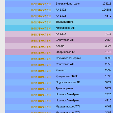
неизвестен
Зуевка-Новотранс
173113
неизвестен
АК 1322
194688
неизвестен
АК 1322
4370
неизвестен
Транспортник
неизвестен
Кикнурское АТП
неизвестен
АК 1322
7217
неизвестен
Советское АТП
2753
неизвестен
Альфа
3224
неизвестен
Опаринское КХ
1515
неизвестен
СвечаТеплоСервис
3593
неизвестен
Советское АТП
2350
неизвестен
Униавто
2297
неизвестен
Уржумское ПАТП
1090
неизвестен
Подосиновская АК
3724
неизвестен
Транспортник
5972
неизвестен
НолинскАвтоТранс
2425
неизвестен
НолинскАвтоТранс
4218
неизвестен
Мурашинское АТП
6461
неизвестен
Мурашинское АТП
3487