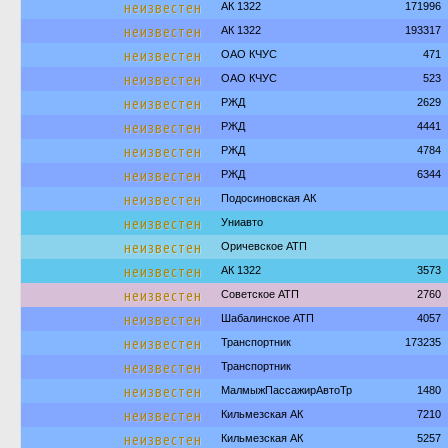
неизвестен
АК 1322
171996
неизвестен
АК 1322
193317
неизвестен
ОАО КЧУС
471
неизвестен
ОАО КЧУС
523
неизвестен
РЖД
2629
неизвестен
РЖД
4441
неизвестен
РЖД
4784
неизвестен
РЖД
6344
неизвестен
Подосиновская АК
неизвестен
Униавто
неизвестен
Оричевское АТП
неизвестен
АК 1322
3573
неизвестен
Советское АТП
2760
неизвестен
Шабалинское АТП
4057
неизвестен
Транспортник
173235
неизвестен
Транспортник
неизвестен
МалмыжПассажирАвтоТр
1480
неизвестен
Кильмезская АК
7210
неизвестен
Кильмезская АК
5257