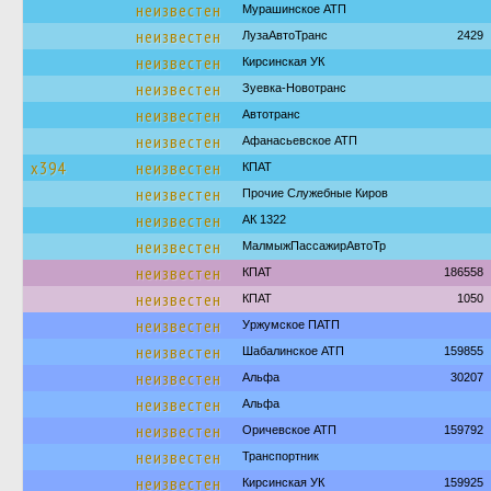
неизвестен
Мурашинское АТП
неизвестен
ЛузаАвтоТранс
2429
неизвестен
Кирсинская УК
неизвестен
Зуевка-Новотранс
неизвестен
Автотранс
неизвестен
Афанасьевское АТП
х394
неизвестен
КПАТ
неизвестен
Прочие Служебные Киров
неизвестен
АК 1322
неизвестен
МалмыжПассажирАвтоТр
неизвестен
КПАТ
186558
неизвестен
КПАТ
1050
неизвестен
Уржумское ПАТП
неизвестен
Шабалинское АТП
159855
неизвестен
Альфа
30207
неизвестен
Альфа
неизвестен
Оричевское АТП
159792
неизвестен
Транспортник
неизвестен
Кирсинская УК
159925