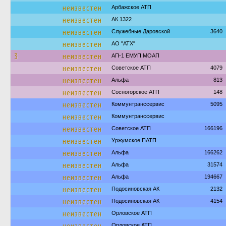
неизвестен
Арбажское АТП
неизвестен
АК 1322
неизвестен
Служебные Даровской
3640
неизвестен
АО "АТХ"
3
неизвестен
АП-1 ЕМУП МОАП
неизвестен
Советское АТП
4079
неизвестен
Альфа
813
неизвестен
Сосногорское АТП
148
неизвестен
Коммунтранссервис
5095
неизвестен
Коммунтранссервис
неизвестен
Советское АТП
166196
неизвестен
Уржумское ПАТП
неизвестен
Альфа
166262
неизвестен
Альфа
31574
неизвестен
Альфа
194667
неизвестен
Подосиновская АК
2132
неизвестен
Подосиновская АК
4154
неизвестен
Орловское АТП
неизвестен
Орловское АТП