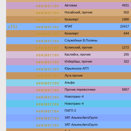
неизвестен
Автоваи
4931
неизвестен
Ногайский, прочие
502
неизвестен
Кизилюрт
1980
х392
неизвестен
КПАТ
22417
неизвестен
Кизилюрт
644
неизвестен
Служебные В.Поляны
неизвестен
Кулинский, прочие
1272
неизвестен
Каспийск, прочие
265
неизвестен
Избербаш, прочие
322
неизвестен
Юрьянское АТП
неизвестен
Луга прочие
неизвестен
Альфа
неизвестен
Прочие перевозчики
5857
неизвестен
Новотранс-4
неизвестен
Новотранс-4
неизвестен
ПАТП-2
неизвестен
УАТ-АльянсАвтоГрупп
неизвестен
УАТ-АльянсАвтоГрупп