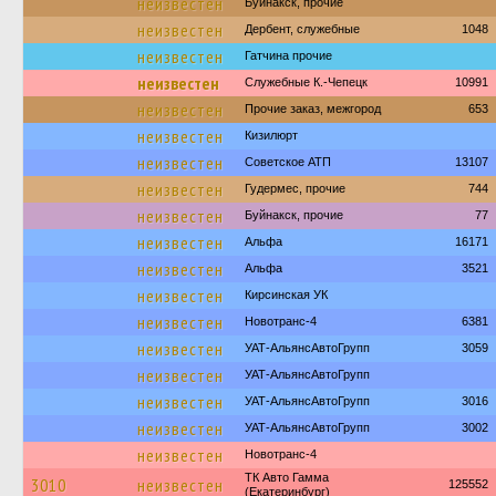
неизвестен
Буйнакск, прочие
неизвестен
Дербент, служебные
1048
неизвестен
Гатчина прочие
неизвестен
Служебные К.-Чепецк
10991
неизвестен
Прочие заказ, межгород
653
неизвестен
Кизилюрт
неизвестен
Советское АТП
13107
неизвестен
Гудермес, прочие
744
неизвестен
Буйнакск, прочие
77
неизвестен
Альфа
16171
неизвестен
Альфа
3521
неизвестен
Кирсинская УК
неизвестен
Новотранс-4
6381
неизвестен
УАТ-АльянсАвтоГрупп
3059
неизвестен
УАТ-АльянсАвтоГрупп
неизвестен
УАТ-АльянсАвтоГрупп
3016
неизвестен
УАТ-АльянсАвтоГрупп
3002
неизвестен
Новотранс-4
ТК Авто Гамма
3010
неизвестен
125552
(Екатеринбург)