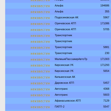
неизвестен
Альфа
194686
неизвестен
Альфа
355
неизвестен
Подосиновская АК
5967
неизвестен
Оричевское АТП
171086
неизвестен
Оричевское АТП
5705
неизвестен
Транспортник
неизвестен
Транспортник
неизвестен
Транспортник
5881
неизвестен
Транспортник
230
неизвестен
МалмыжПассажирАвтоТр
171303
неизвестен
Кирсинская УК
171293
неизвестен
Кирсинская УК
5654
неизвестен
Кильмезская АК
неизвестен
Даровское АТП
5457
неизвестен
Автотранс
4368
неизвестен
Автотранс
5603
неизвестен
Афанасьевское АТП
7129
неизвестен
ПАТП-2
5547