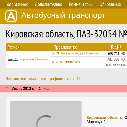
База данных
Дополнительно
Комментарии
Обновления
Автобусный транспорт
Кировская область, ПАЗ-32054 №
Регион
Предприятие
Гос.№
ИП Рыжаков Андрей Иванович
АВ 711 43
АЕ 387 43
Кировская область
ООО «ВятКамп»
неизвестен
Все комментарии к фотографиям этого ТС
↑
Июль 2013 г.
Списан
Кировская область
,
О
Маршрут
4