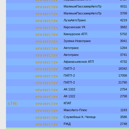
неизвестен
МалмыжПассажирАвтоТр
6011
неизвестен
МалмыжПассажирАвтоТр
3709
неизвестен
ЛузаАвтоТранс
4219
неизвестен
Кирсинская УК
3682
неизвестен
Кикнурское АТП
5702
неизвестен
Зуевка-Новотранс
3041
неизвестен
Автотранс
1264
неизвестен
Автотранс
3741
неизвестен
Афанасьевское АТП
4732
неизвестен
ПАТП-2
18342
неизвестен
ПАТП-2
17058
неизвестен
ПАТП-2
21790
неизвестен
АК 1322
2754
неизвестен
АК 1322
2758
х396
неизвестен
КПАТ
неизвестен
МаксАвто-Плюс
1193
неизвестен
Служебные К.-Чепецк
3586
неизвестен
РЖД
2748