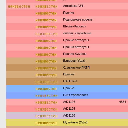
неизвестен
неизвестен
Автобаза ГЭТ
неизвестен
Прочие
неизвестен
Подпорожье прочие
неизвестен
Школы-Кировск
неизвестен
Липецк, служебные
неизвестен
Прочие автобусы
неизвестен
Прочие автобусы
неизвестен
Прочие Кумёны
неизвестен
Батыров (Уфа)
неизвестен
Славянское ПАТП
неизвестен
Прочие
неизвестен
ПАТП №1
неизвестен
Прочие
неизвестен
ПАО Ураласбест
неизвестен
А/К 1126
4554
неизвестен
А/К 1126
неизвестен
А/К 1126
неизвестен
Музейные (Уфа)