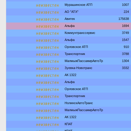
неизвестен
Мурашинское АТП
1007
неизвестен
АО "АТХ"
224
неизвестен
Авитек
175638
неизвестен
Альфа
1694
неизвестен
Коммунтранссервис
3749
неизвестен
Альфа
1547
неизвестен
Орловское АТП
910
неизвестен
Транспортник
3788
неизвестен
МалмыжПассажирАвтоТр
1304
неизвестен
Зуевка-Новотранс
3332
неизвестен
АК 1322
неизвестен
Альфа
неизвестен
Орловское АТП
неизвестен
Транспортник
неизвестен
НолинскАвтоТранс
неизвестен
МалмыжПассажирАвтоТр
неизвестен
АК 1322
неизвестен
КПАТ