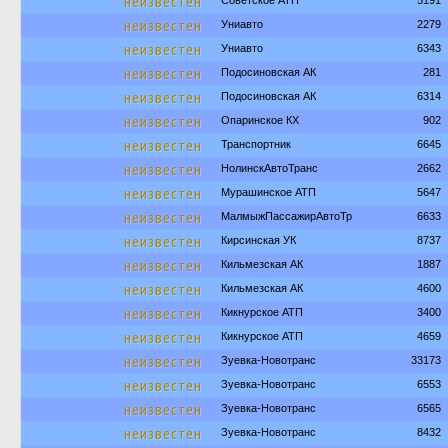
неизвестен
Советское АТП
5191
неизвестен
Униавто
2279
неизвестен
Униавто
6343
неизвестен
Подосиновская АК
281
неизвестен
Подосиновская АК
6314
неизвестен
Опаринское КХ
902
неизвестен
Транспортник
6645
неизвестен
НолинскАвтоТранс
2662
неизвестен
Мурашинское АТП
5647
неизвестен
МалмыжПассажирАвтоТр
6633
неизвестен
Кирсинская УК
8737
неизвестен
Кильмезская АК
1887
неизвестен
Кильмезская АК
4600
неизвестен
Кикнурское АТП
3400
неизвестен
Кикнурское АТП
4659
неизвестен
Зуевка-Новотранс
33173
неизвестен
Зуевка-Новотранс
6553
неизвестен
Зуевка-Новотранс
6565
неизвестен
Зуевка-Новотранс
8432