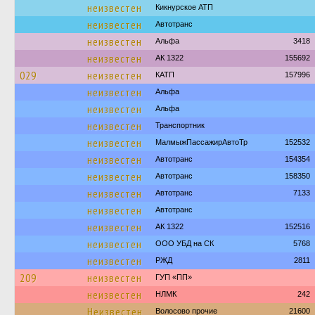
неизвестен
Кикнурское АТП
неизвестен
Автотранс
неизвестен
Альфа
3418
неизвестен
АК 1322
155692
029
неизвестен
КАТП
157996
неизвестен
Альфа
неизвестен
Альфа
неизвестен
Транспортник
неизвестен
МалмыжПассажирАвтоТр
152532
неизвестен
Автотранс
154354
неизвестен
Автотранс
158350
неизвестен
Автотранс
7133
неизвестен
Автотранс
неизвестен
АК 1322
152516
неизвестен
ООО УБД на СК
5768
неизвестен
РЖД
2811
209
неизвестен
ГУП «ПП»
неизвестен
НЛМК
242
Неизвестен
Волосово прочие
21600