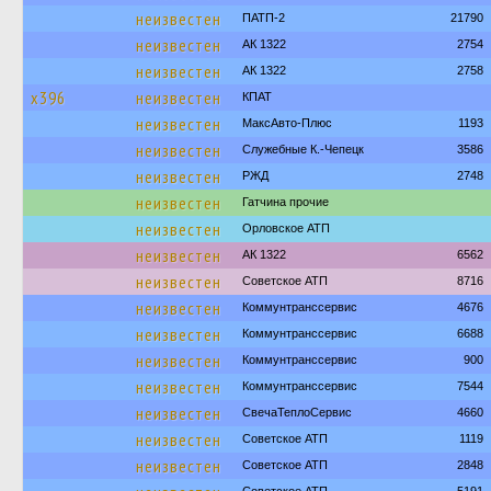
неизвестен
ПАТП-2
21790
неизвестен
АК 1322
2754
неизвестен
АК 1322
2758
х396
неизвестен
КПАТ
неизвестен
МаксАвто-Плюс
1193
неизвестен
Служебные К.-Чепецк
3586
неизвестен
РЖД
2748
неизвестен
Гатчина прочие
неизвестен
Орловское АТП
неизвестен
АК 1322
6562
неизвестен
Советское АТП
8716
неизвестен
Коммунтранссервис
4676
неизвестен
Коммунтранссервис
6688
неизвестен
Коммунтранссервис
900
неизвестен
Коммунтранссервис
7544
неизвестен
СвечаТеплоСервис
4660
неизвестен
Советское АТП
1119
неизвестен
Советское АТП
2848