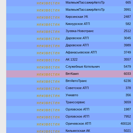
неизвестен
МалмыжПассажирАвтоТр
665
неизвестен
МалмыжПассажирАвтоТр
3991
неизвестен
Кирсинская УК
2487
неизвестен
Кикнурское АТП
582
неизвестен
Зуевка-Новотранс
2512
неизвестен
Даровское АТП
3045
неизвестен
Даровское АТП
3989
неизвестен
Афанасьевское АТП
3749
неизвестен
АК 1322
3557
неизвестен
Служебные Котельнич
5479
неизвестен
ВятКамп
6033
неизвестен
ВятАвтоТранс
6236
неизвестен
Советское АТП
378
неизвестен
Униавто
356
неизвестен
Транссервис
3659
неизвестен
Орловское АТП
1987
неизвестен
Орловское АТП
7952
неизвестен
Оричевское АТП
400116
неизвестен
Кильмезская АК
5021