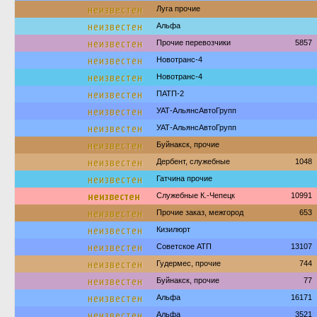
неизвестен
Луга прочие
неизвестен
Альфа
неизвестен
Прочие перевозчики
5857
неизвестен
Новотранс-4
неизвестен
Новотранс-4
неизвестен
ПАТП-2
неизвестен
УАТ-АльянсАвтоГрупп
неизвестен
УАТ-АльянсАвтоГрупп
неизвестен
Буйнакск, прочие
неизвестен
Дербент, служебные
1048
неизвестен
Гатчина прочие
неизвестен
Служебные К.-Чепецк
10991
неизвестен
Прочие заказ, межгород
653
неизвестен
Кизилюрт
неизвестен
Советское АТП
13107
неизвестен
Гудермес, прочие
744
неизвестен
Буйнакск, прочие
77
неизвестен
Альфа
16171
неизвестен
Альфа
3521