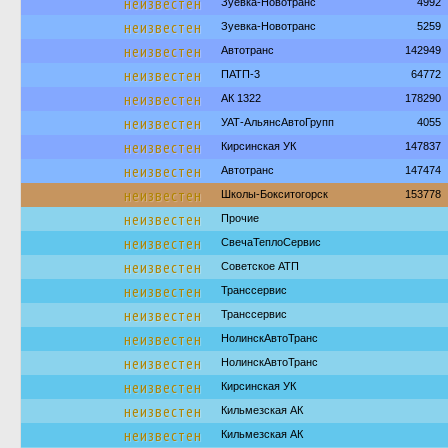
неизвестен
Зуевка-Новотранс
4992
неизвестен
Зуевка-Новотранс
5259
неизвестен
Автотранс
142949
неизвестен
ПАТП-3
64772
неизвестен
АК 1322
178290
неизвестен
УАТ-АльянсАвтоГрупп
4055
неизвестен
Кирсинская УК
147837
неизвестен
Автотранс
147474
неизвестен
Школы-Бокситогорск
153778
неизвестен
Прочие
неизвестен
СвечаТеплоСервис
неизвестен
Советское АТП
неизвестен
Транссервис
неизвестен
Транссервис
неизвестен
НолинскАвтоТранс
неизвестен
НолинскАвтоТранс
неизвестен
Кирсинская УК
неизвестен
Кильмезская АК
неизвестен
Кильмезская АК