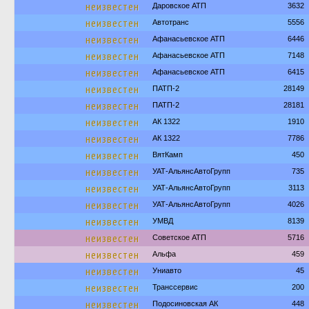
неизвестен
Даровское АТП
3632
неизвестен
Автотранс
5556
неизвестен
Афанасьевское АТП
6446
неизвестен
Афанасьевское АТП
7148
неизвестен
Афанасьевское АТП
6415
неизвестен
ПАТП-2
28149
неизвестен
ПАТП-2
28181
неизвестен
АК 1322
1910
неизвестен
АК 1322
7786
неизвестен
ВятКамп
450
неизвестен
УАТ-АльянсАвтоГрупп
735
неизвестен
УАТ-АльянсАвтоГрупп
3113
неизвестен
УАТ-АльянсАвтоГрупп
4026
неизвестен
УМВД
8139
неизвестен
Советское АТП
5716
неизвестен
Альфа
459
неизвестен
Униавто
45
неизвестен
Транссервис
200
неизвестен
Подосиновская АК
448