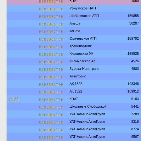
неизвестен
КПАТ
1050
неизвестен
Уржумское ПАТП
неизвестен
Шабалинское АТП
159855
неизвестен
Альфа
30207
неизвестен
Альфа
неизвестен
Оричевское АТП
159792
неизвестен
Транспортник
неизвестен
Кирсинская УК
159925
неизвестен
Кильмезская АК
4526
неизвестен
Зуевка-Новотранс
4803
неизвестен
Автотранс
неизвестен
АК 1322
198348
неизвестен
АК 1322
159912
х223
неизвестен
КПАТ
6183
неизвестен
Школьные Слободской
5441
неизвестен
УАТ-АльянсАвтоГрупп
7289
неизвестен
УАТ-АльянсАвтоГрупп
8316
неизвестен
УАТ-АльянсАвтоГрупп
8774
неизвестен
УАТ-АльянсАвтоГрупп
9567