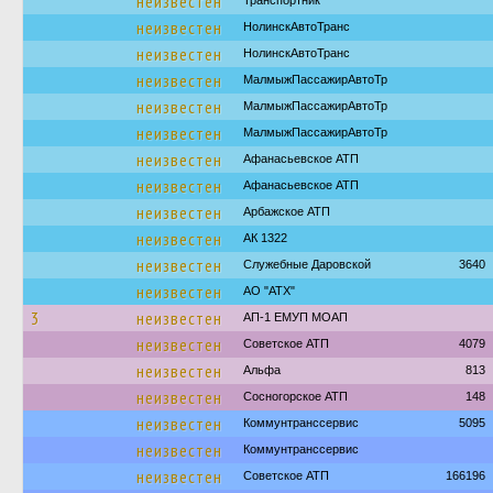
неизвестен
Транспортник
неизвестен
НолинскАвтоТранс
неизвестен
НолинскАвтоТранс
неизвестен
МалмыжПассажирАвтоТр
неизвестен
МалмыжПассажирАвтоТр
неизвестен
МалмыжПассажирАвтоТр
неизвестен
Афанасьевское АТП
неизвестен
Афанасьевское АТП
неизвестен
Арбажское АТП
неизвестен
АК 1322
неизвестен
Служебные Даровской
3640
неизвестен
АО "АТХ"
3
неизвестен
АП-1 ЕМУП МОАП
неизвестен
Советское АТП
4079
неизвестен
Альфа
813
неизвестен
Сосногорское АТП
148
неизвестен
Коммунтранссервис
5095
неизвестен
Коммунтранссервис
неизвестен
Советское АТП
166196