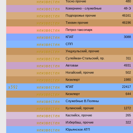
неизвестен
Тосно прочие
480
неизвестен
Ковернино - служебные
48-Э
неизвестен
Подпорожье прочие
46161
неизвестен
Тихвин прочие
46196
неизвестен
Петроз таксопарк
неизвестен
КПАТ
3088
неизвестен
СПП
неизвестен
Унцукульский, прочие
неизвестен
Сулейман-Стальский, пр.
311
неизвестен
Автоваи
4931
неизвестен
Ногайский, прочие
502
неизвестен
Кизилюрт
1980
х392
неизвестен
КПАТ
22417
неизвестен
Кизилюрт
644
неизвестен
Служебные В.Поляны
неизвестен
Кулинский, прочие
1272
неизвестен
Каспийск, прочие
265
неизвестен
Избербаш, прочие
322
неизвестен
Юрьянское АТП