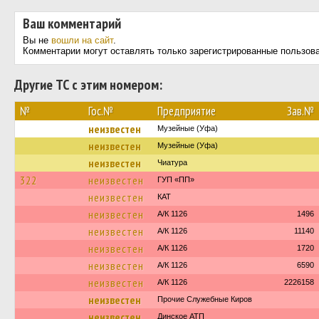
Ваш комментарий
Вы не
вошли на сайт
.
Комментарии могут оставлять только зарегистрированные пользов
Другие ТС с этим номером:
№
Гос.№
Предприятие
Зав.№
неизвестен
Музейные (Уфа)
неизвестен
Музейные (Уфа)
неизвестен
Чиатура
322
неизвестен
ГУП «ПП»
неизвестен
КАТ
неизвестен
А/К 1126
1496
неизвестен
А/К 1126
11140
неизвестен
А/К 1126
1720
неизвестен
А/К 1126
6590
неизвестен
А/К 1126
2226158
неизвестен
Прочие Служебные Киров
неизвестен
Динское АТП