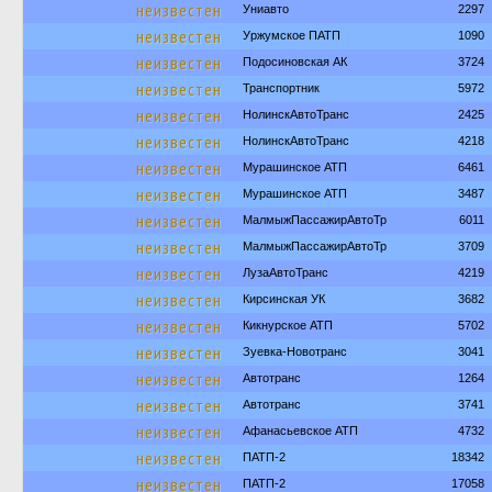
неизвестен
Униавто
2297
неизвестен
Уржумское ПАТП
1090
неизвестен
Подосиновская АК
3724
неизвестен
Транспортник
5972
неизвестен
НолинскАвтоТранс
2425
неизвестен
НолинскАвтоТранс
4218
неизвестен
Мурашинское АТП
6461
неизвестен
Мурашинское АТП
3487
неизвестен
МалмыжПассажирАвтоТр
6011
неизвестен
МалмыжПассажирАвтоТр
3709
неизвестен
ЛузаАвтоТранс
4219
неизвестен
Кирсинская УК
3682
неизвестен
Кикнурское АТП
5702
неизвестен
Зуевка-Новотранс
3041
неизвестен
Автотранс
1264
неизвестен
Автотранс
3741
неизвестен
Афанасьевское АТП
4732
неизвестен
ПАТП-2
18342
неизвестен
ПАТП-2
17058