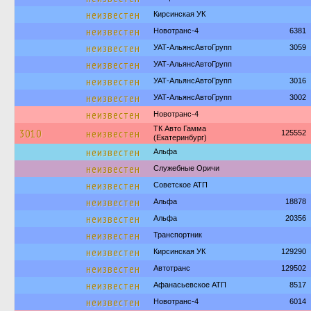
неизвестен
Кирсинская УК
неизвестен
Новотранс-4
6381
неизвестен
УАТ-АльянсАвтоГрупп
3059
неизвестен
УАТ-АльянсАвтоГрупп
неизвестен
УАТ-АльянсАвтоГрупп
3016
неизвестен
УАТ-АльянсАвтоГрупп
3002
неизвестен
Новотранс-4
ТК Авто Гамма
3010
неизвестен
125552
(Екатеринбург)
неизвестен
Альфа
неизвестен
Служебные Оричи
неизвестен
Советское АТП
неизвестен
Альфа
18878
неизвестен
Альфа
20356
неизвестен
Транспортник
неизвестен
Кирсинская УК
129290
неизвестен
Автотранс
129502
неизвестен
Афанасьевское АТП
8517
неизвестен
Новотранс-4
6014