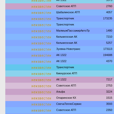
неизвестен
АК 1322
3573
неизвестен
Советское АТП
2760
неизвестен
Шабалинское АТП
4057
неизвестен
Транспортник
173235
неизвестен
Транспортник
неизвестен
МалмыжПассажирАвтоТр
1480
неизвестен
Кильмезская АК
7210
неизвестен
Кильмезская АК
5257
неизвестен
Зуевка-Новотранс
173113
неизвестен
АК 1322
194688
неизвестен
АК 1322
4370
неизвестен
Транспортник
неизвестен
Кикнурское АТП
неизвестен
АК 1322
7217
неизвестен
Советское АТП
2753
неизвестен
Альфа
3224
неизвестен
Опаринское КХ
1515
неизвестен
СвечаТеплоСервис
3593
неизвестен
Советское АТП
2350