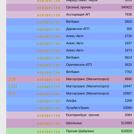
неизвестен
Маршр./заказ. Киров
3859
неизвестен
Грозный, прочие
340422
неизвестен
Ассоциация АП
7836
неизвестен
ВятКамп
2826
неизвестен
Даровское АТП
350
неизвестен
Алекс-Авто
2726
неизвестен
Алекс-Авто
1937
неизвестен
Алекс-Авто
1673
неизвестен
ВятКамп
9624
неизвестен
Оричевское АТП
3625
неизвестен
ВятКамп
7762
219
неизвестен
Маггортранс (Магнитогорск)
9890
1201
неизвестен
Маггортранс (Магнитогорск)
10447
919
неизвестен
Маггортранс (Магнитогорск)
10907
неизвестен
Альфа
1266
неизвестен
ЛузаАвтоТранс
10080
неизвестен
Екатеринбург: прочие
2084
неизвестен
Школьные
512689
неизвестен
Прочие Шабалино
632820