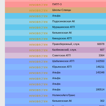
неизвестен
ПАТП-3
неизвестен
Школы-Сланцы
неизвестен
Альфа
неизвестен
Подосиновская АК
неизвестен
Мурашинское АТП
неизвестен
Кильмезская АК
неизвестен
Кикнурское АТП
неизвестен
Правобережный, служ.
66978
неизвестен
Казбековский, служ.
607
неизвестен
Советское АТП
3364
неизвестен
Шабалинское АТП
142550
неизвестен
Юрьянское АТП
146211
неизвестен
Альфа
145348
неизвестен
Альфа
неизвестен
Альфа
неизвестен
Альфа
180514
неизвестен
НолинскАвтоТранс
неизвестен
Кильмезская АК
302