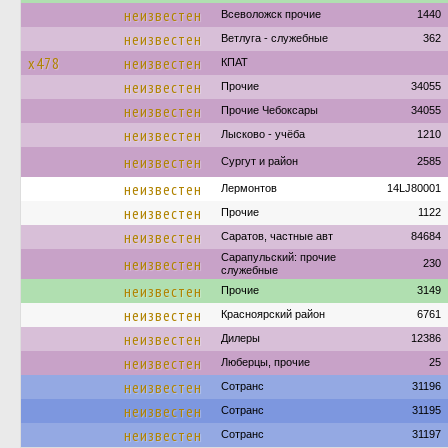
неизвестен
Всеволожск прочие
1440
неизвестен
Ветлуга - служебные
362
х478
неизвестен
КПАТ
неизвестен
Прочие
34055
неизвестен
Прочие Чебоксары
34055
неизвестен
Лысково - учёба
1210
неизвестен
Сургут и район
2585
неизвестен
Лермонтов
14LJ80001
неизвестен
Прочие
1122
неизвестен
Саратов, частные авт
84684
Сарапульский: прочие
неизвестен
230
служебные
неизвестен
Прочие
3149
неизвестен
Красноярский район
6761
неизвестен
Дилеры
12386
неизвестен
Люберцы, прочие
25
неизвестен
Сотранс
31196
неизвестен
Сотранс
31195
неизвестен
Сотранс
31197