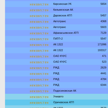
неизвестен
Кирсинская УК
5654
неизвестен
Кильмезская АК
неизвестен
Даровское АТП
5457
неизвестен
Автотранс
4368
неизвестен
Автотранс
5603
неизвестен
Афанасьевское АТП
7129
неизвестен
ПАТП-2
5547
неизвестен
АК 1322
171996
неизвестен
АК 1322
193317
неизвестен
ОАО КЧУС
471
неизвестен
ОАО КЧУС
523
неизвестен
РЖД
2629
неизвестен
РЖД
4441
неизвестен
РЖД
4784
неизвестен
РЖД
6344
неизвестен
Подосиновская АК
неизвестен
Униавто
неизвестен
Оричевское АТП