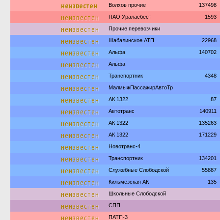
неизвестен
Волхов прочие
137498
неизвестен
ПАО Ураласбест
1593
неизвестен
Прочие перевозчики
неизвестен
Шабалинское АТП
22968
неизвестен
Альфа
140702
неизвестен
Альфа
неизвестен
Транспортник
4348
неизвестен
МалмыжПассажирАвтоТр
неизвестен
АК 1322
87
неизвестен
Автотранс
140911
неизвестен
АК 1322
135263
неизвестен
АК 1322
171229
неизвестен
Новотранс-4
неизвестен
Транспортник
134201
неизвестен
Служебные Слободской
55887
неизвестен
Кильмезская АК
135
неизвестен
Школьные Слободской
неизвестен
СПП
неизвестен
ПАТП-3