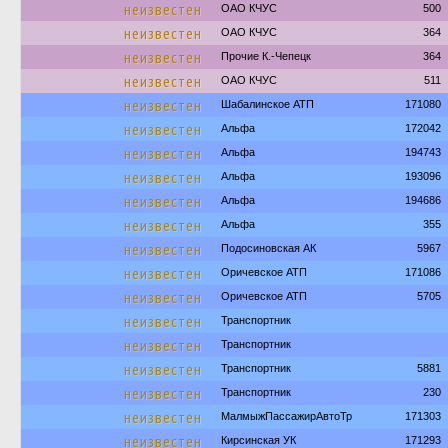
неизвестен
ОАО КЧУС
500
неизвестен
ОАО КЧУС
364
неизвестен
Прочие К.-Чепецк
364
неизвестен
ОАО КЧУС
511
неизвестен
Шабалинское АТП
171080
неизвестен
Альфа
172042
неизвестен
Альфа
194743
неизвестен
Альфа
193096
неизвестен
Альфа
194686
неизвестен
Альфа
355
неизвестен
Подосиновская АК
5967
неизвестен
Оричевское АТП
171086
неизвестен
Оричевское АТП
5705
неизвестен
Транспортник
неизвестен
Транспортник
неизвестен
Транспортник
5881
неизвестен
Транспортник
230
неизвестен
МалмыжПассажирАвтоТр
171303
неизвестен
Кирсинская УК
171293