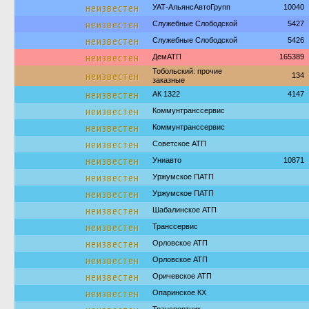
неизвестен
УАТ-АльянсАвтоГрупп
10040
неизвестен
Служебные Слободской
5427
неизвестен
Служебные Слободской
5426
неизвестен
ДемАТП
165389
Тобольский: прочие
неизвестен
134
заказные
неизвестен
АК 1322
4147
неизвестен
Коммунтранссервис
неизвестен
Коммунтранссервис
неизвестен
Советское АТП
неизвестен
Униавто
10871
неизвестен
Уржумское ПАТП
неизвестен
Уржумское ПАТП
неизвестен
Шабалинское АТП
неизвестен
Транссервис
неизвестен
Орловское АТП
неизвестен
Орловское АТП
неизвестен
Оричевское АТП
неизвестен
Опаринское КХ