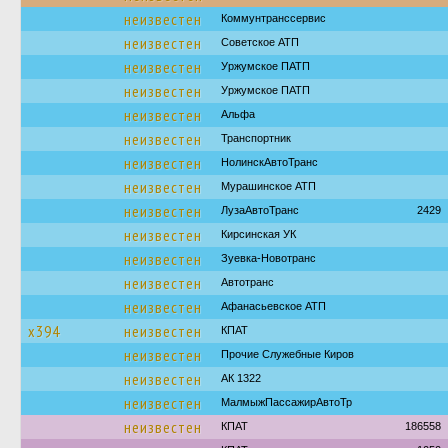
неизвестен
Коммунтранссервис
неизвестен
Советское АТП
неизвестен
Уржумское ПАТП
неизвестен
Уржумское ПАТП
неизвестен
Альфа
неизвестен
Транспортник
неизвестен
НолинскАвтоТранс
неизвестен
Мурашинское АТП
неизвестен
ЛузаАвтоТранс
2429
неизвестен
Кирсинская УК
неизвестен
Зуевка-Новотранс
неизвестен
Автотранс
неизвестен
Афанасьевское АТП
х394
неизвестен
КПАТ
неизвестен
Прочие Служебные Киров
неизвестен
АК 1322
неизвестен
МалмыжПассажирАвтоТр
неизвестен
КПАТ
186558