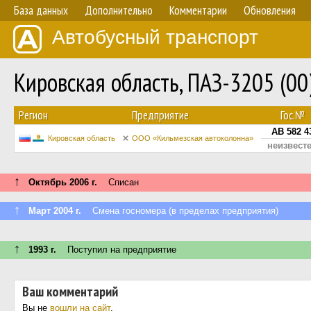
База данных
Дополнительно
Комментарии
Обновления
Автобусный транспорт
Кировская область, ПАЗ-3205 (0
Регион
Предприятие
Гос.№
АВ 582 4
Кировская область
ООО «Кильмезская автоколонна»
неизвест
↑
Октябрь 2006 г.
Списан
↑
Март 2004 г.
Смена госномера (в пределах предприятия)
↑
1993 г.
Поступил на предприятие
Ваш комментарий
Вы не
вошли на сайт
.