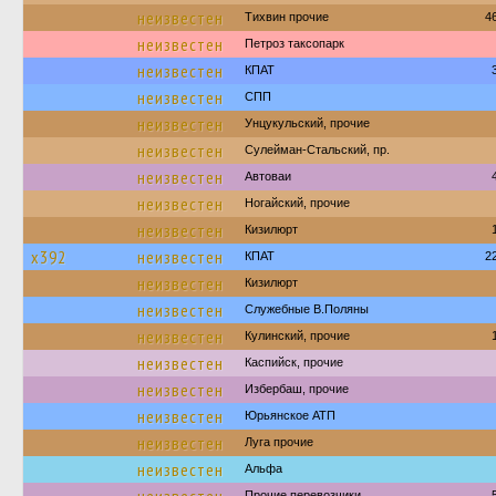
неизвестен
Тихвин прочие
4
неизвестен
Петроз таксопарк
неизвестен
КПАТ
неизвестен
СПП
неизвестен
Унцукульский, прочие
неизвестен
Сулейман-Стальский, пр.
неизвестен
Автоваи
неизвестен
Ногайский, прочие
неизвестен
Кизилюрт
х392
неизвестен
КПАТ
2
неизвестен
Кизилюрт
неизвестен
Служебные В.Поляны
неизвестен
Кулинский, прочие
неизвестен
Каспийск, прочие
неизвестен
Избербаш, прочие
неизвестен
Юрьянское АТП
неизвестен
Луга прочие
неизвестен
Альфа
Прочие перевозчики