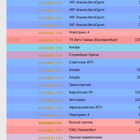
неизвестен
УАТ-АльянсАвтоГрупп
неизвестен
УАТ-АльянсАвтоГрупп
неизвестен
УАТ-АльянсАвтоГрупп
неизвестен
УАТ-АльянсАвтоГрупп
неизвестен
Новотранс-4
3010
неизвестен
ТК Авто Гамма (Екатеринбург)
12
неизвестен
Альфа
неизвестен
Служебные Оричи
неизвестен
Советское АТП
неизвестен
Альфа
1
неизвестен
Альфа
2
неизвестен
Транспортник
неизвестен
Кирсинская УК
12
неизвестен
Автотранс
12
неизвестен
Афанасьевское АТП
неизвестен
Новотранс-4
неизвестен
Волхов прочие
13
неизвестен
ПАО Ураласбест
неизвестен
Прочие перевозчики