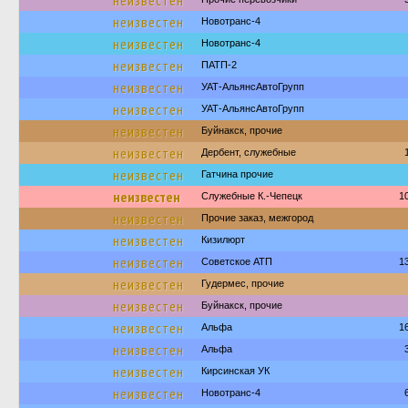
неизвестен
неизвестен
Новотранс-4
неизвестен
Новотранс-4
неизвестен
ПАТП-2
неизвестен
УАТ-АльянсАвтоГрупп
неизвестен
УАТ-АльянсАвтоГрупп
неизвестен
Буйнакск, прочие
неизвестен
Дербент, служебные
неизвестен
Гатчина прочие
неизвестен
Служебные К.-Чепецк
1
неизвестен
Прочие заказ, межгород
неизвестен
Кизилюрт
неизвестен
Советское АТП
1
неизвестен
Гудермес, прочие
неизвестен
Буйнакск, прочие
неизвестен
Альфа
1
неизвестен
Альфа
неизвестен
Кирсинская УК
неизвестен
Новотранс-4