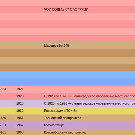
ЧОУ СОШ № 37 ОАО "РЖД"
Маршрут № 249
4554
1921
1923
С 1923 по 1926 — Ленинградское управление местного тр
1923
С 1923 по 1926 — Ленинградское управление местного тр
1939
Ретро-гараж «ПСК-6»
480
1961
Тосненский леспромхоз
48-Э
1967
Колхоз "Мир"
6161
1968
Красноборский леспромхоз