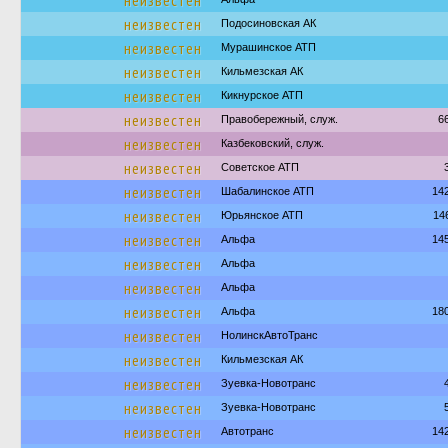
неизвестен
неизвестен
Подосиновская АК
неизвестен
Мурашинское АТП
неизвестен
Кильмезская АК
неизвестен
Кикнурское АТП
неизвестен
Правобережный, служ.
6
неизвестен
Казбековский, служ.
неизвестен
Советское АТП
неизвестен
Шабалинское АТП
14
неизвестен
Юрьянское АТП
14
неизвестен
Альфа
14
неизвестен
Альфа
неизвестен
Альфа
неизвестен
Альфа
18
неизвестен
НолинскАвтоТранс
неизвестен
Кильмезская АК
неизвестен
Зуевка-Новотранс
неизвестен
Зуевка-Новотранс
неизвестен
Автотранс
14