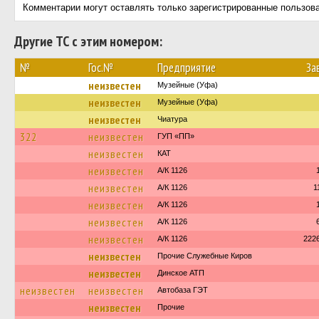
Комментарии могут оставлять только зарегистрированные пользов
Другие ТС с этим номером:
№
Гос.№
Предприятие
За
неизвестен
Музейные (Уфа)
неизвестен
Музейные (Уфа)
неизвестен
Чиатура
322
неизвестен
ГУП «ПП»
неизвестен
КАТ
неизвестен
А/К 1126
неизвестен
А/К 1126
1
неизвестен
А/К 1126
неизвестен
А/К 1126
неизвестен
А/К 1126
222
неизвестен
Прочие Служебные Киров
неизвестен
Динское АТП
неизвестен
неизвестен
Автобаза ГЭТ
неизвестен
Прочие