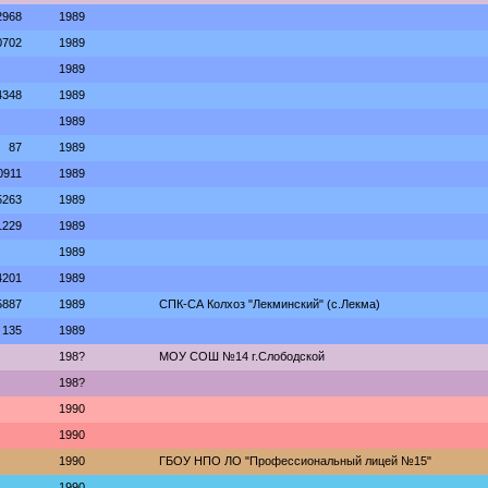
2968
1989
0702
1989
1989
4348
1989
1989
87
1989
0911
1989
5263
1989
1229
1989
1989
4201
1989
5887
1989
СПК-СА Колхоз "Лекминский" (с.Лекма)
135
1989
198?
МОУ СОШ №14 г.Слободской
198?
1990
1990
1990
ГБОУ НПО ЛО "Профессиональный лицей №15"
1990