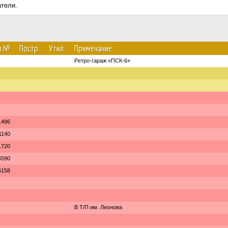
атели.
в.№
Постр.
Утил.
Примечание
Ретро-гараж «ПСК-6»
1496
1140
1720
6590
6158
В Т/П им. Леонова