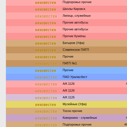
неизвестен
Подпорожье прочие
неизвестен
Школы-Кировск
неизвестен
Липецк, служебные
неизвестен
Прочие автобусы
неизвестен
Прочие автобусы
неизвестен
Прочие Кумёны
неизвестен
Батыров (Уфа)
неизвестен
Славянское ПАТП
неизвестен
Прочие
неизвестен
ПАТП №1
неизвестен
Прочие
неизвестен
ПАО Ураласбест
неизвестен
А/К 1126
неизвестен
А/К 1126
неизвестен
А/К 1126
неизвестен
Музейные (Уфа)
неизвестен
Тосно прочие
неизвестен
Ковернино - служебные
неизвестен
Подпорожье прочие
4