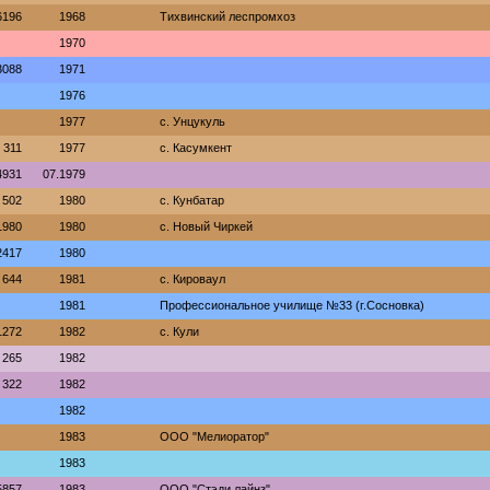
6196
1968
Тихвинский леспромхоз
1970
3088
1971
1976
1977
с. Унцукуль
311
1977
с. Касумкент
4931
07.1979
502
1980
с. Кунбатар
1980
1980
с. Новый Чиркей
2417
1980
644
1981
с. Кироваул
1981
Профессиональное училище №33 (г.Сосновка)
1272
1982
с. Кули
265
1982
322
1982
1982
1983
ООО "Мелиоратор"
1983
5857
1983
ООО "Стэди лайнз"