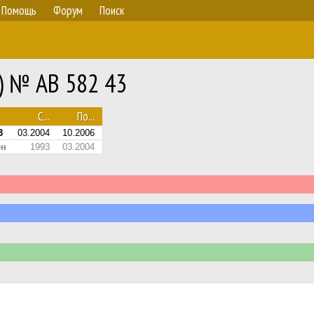
Помощь
Форум
Поиск
0) № АВ 582 43
С...
По...
3
03.2004
10.2006
ен
1993
03.2004