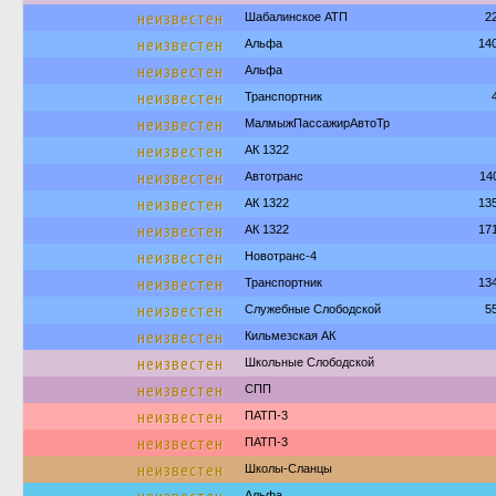
неизвестен
Шабалинское АТП
2
неизвестен
Альфа
14
неизвестен
Альфа
неизвестен
Транспортник
неизвестен
МалмыжПассажирАвтоТр
неизвестен
АК 1322
неизвестен
Автотранс
14
неизвестен
АК 1322
13
неизвестен
АК 1322
17
неизвестен
Новотранс-4
неизвестен
Транспортник
13
неизвестен
Служебные Слободской
5
неизвестен
Кильмезская АК
неизвестен
Школьные Слободской
неизвестен
СПП
неизвестен
ПАТП-3
неизвестен
ПАТП-3
неизвестен
Школы-Сланцы
Альфа