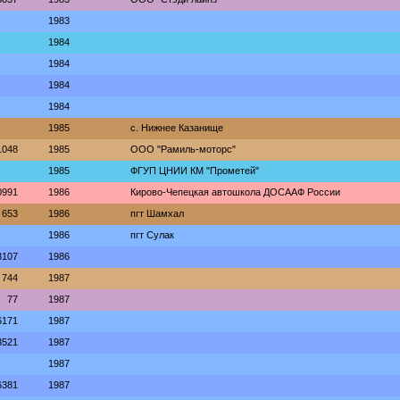
1983
1984
1984
1984
1984
1985
с. Нижнее Казанище
1048
1985
ООО "Рамиль-моторс"
1985
ФГУП ЦНИИ КМ "Прометей"
0991
1986
Кирово-Чепецкая автошкола ДОСААФ России
653
1986
пгт Шамхал
1986
пгт Сулак
3107
1986
744
1987
77
1987
6171
1987
3521
1987
1987
6381
1987