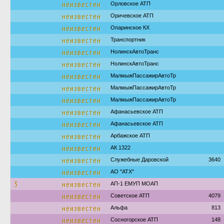
неизвестен
Орловское АТП
неизвестен
Оричевское АТП
неизвестен
Опаринское КХ
неизвестен
Транспортник
неизвестен
НолинскАвтоТранс
неизвестен
НолинскАвтоТранс
неизвестен
МалмыжПассажирАвтоТр
неизвестен
МалмыжПассажирАвтоТр
неизвестен
МалмыжПассажирАвтоТр
неизвестен
Афанасьевское АТП
неизвестен
Афанасьевское АТП
неизвестен
Арбажское АТП
неизвестен
АК 1322
неизвестен
Служебные Даровской
3640
неизвестен
АО "АТХ"
3
неизвестен
АП-1 ЕМУП МОАП
неизвестен
Советское АТП
4079
неизвестен
Альфа
813
неизвестен
Сосногорское АТП
148