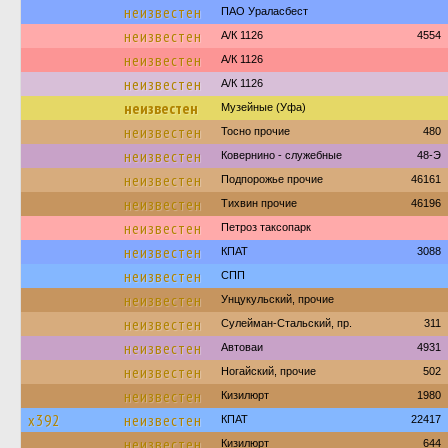
неизвестен
ПАО Ураласбест
неизвестен
А/К 1126
4554
неизвестен
А/К 1126
неизвестен
А/К 1126
неизвестен
Музейные (Уфа)
неизвестен
Тосно прочие
480
неизвестен
Ковернино - служебные
48-Э
неизвестен
Подпорожье прочие
46161
неизвестен
Тихвин прочие
46196
неизвестен
Петроз таксопарк
неизвестен
КПАТ
3088
неизвестен
СПП
неизвестен
Унцукульский, прочие
неизвестен
Сулейман-Стальский, пр.
311
неизвестен
Автоваи
4931
неизвестен
Ногайский, прочие
502
неизвестен
Кизилюрт
1980
х392
неизвестен
КПАТ
22417
неизвестен
Кизилюрт
644