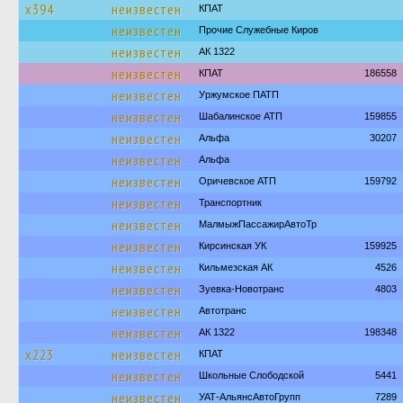
х394
неизвестен
КПАТ
неизвестен
Прочие Служебные Киров
неизвестен
АК 1322
неизвестен
КПАТ
186558
неизвестен
Уржумское ПАТП
неизвестен
Шабалинское АТП
159855
неизвестен
Альфа
30207
неизвестен
Альфа
неизвестен
Оричевское АТП
159792
неизвестен
Транспортник
неизвестен
МалмыжПассажирАвтоТр
неизвестен
Кирсинская УК
159925
неизвестен
Кильмезская АК
4526
неизвестен
Зуевка-Новотранс
4803
неизвестен
Автотранс
неизвестен
АК 1322
198348
х223
неизвестен
КПАТ
неизвестен
Школьные Слободской
5441
неизвестен
УАТ-АльянсАвтоГрупп
7289