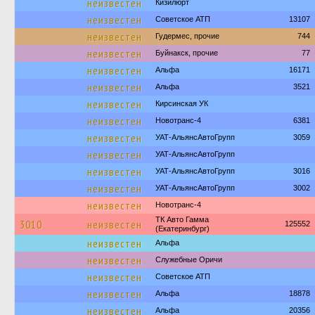
неизвестен
Кизилюрт
неизвестен
Советское АТП
13107
неизвестен
Гудермес, прочие
744
неизвестен
Буйнакск, прочие
77
неизвестен
Альфа
16171
неизвестен
Альфа
3521
неизвестен
Кирсинская УК
неизвестен
Новотранс-4
6381
неизвестен
УАТ-АльянсАвтоГрупп
3059
неизвестен
УАТ-АльянсАвтоГрупп
неизвестен
УАТ-АльянсАвтоГрупп
3016
неизвестен
УАТ-АльянсАвтоГрупп
3002
неизвестен
Новотранс-4
ТК Авто Гамма
3010
неизвестен
125552
(Екатеринбург)
неизвестен
Альфа
неизвестен
Служебные Оричи
неизвестен
Советское АТП
неизвестен
Альфа
18878
неизвестен
Альфа
20356