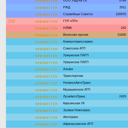
неизвестен
ООО УБД на СК
5768
неизвестен
РЖД
2811
неизвестен
Служебные Советск
150976
209
неизвестен
ГУП «ПП»
неизвестен
НЛМК
242
Неизвестен
Волосово прочие
21600
неизвестен
Коммунтранссервис
неизвестен
Советское АТП
неизвестен
Уржумское ПАТП
неизвестен
Уржумское ПАТП
неизвестен
Альфа
неизвестен
Транспортник
неизвестен
НолинскАвтоТранс
неизвестен
Мурашинское АТП
неизвестен
ЛузаАвтоТранс
2429
неизвестен
Кирсинская УК
неизвестен
Зуевка-Новотранс
неизвестен
Автотранс
неизвестен
Афанасьевское АТП