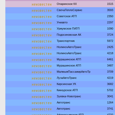
неизвестен
Опаринское КХ
1515
неизвестен
СвечаТеплоСервис
3593
неизвестен
Советское АТП
2350
неизвестен
Униавто
2297
неизвестен
Уржумское ПАТП
1090
неизвестен
Подосиновская АК
3724
неизвестен
Транспортник
5972
неизвестен
НолинскАвтоТранс
2425
неизвестен
НолинскАвтоТранс
4218
неизвестен
Мурашинское АТП
6461
неизвестен
Мурашинское АТП
3487
неизвестен
МалмыжПассажирАвтоТр
3709
неизвестен
ЛузаАвтоТранс
4219
неизвестен
Кирсинская УК
3682
неизвестен
Кикнурское АТП
5702
неизвестен
Зуевка-Новотранс
3041
неизвестен
Автотранс
1264
неизвестен
Автотранс
3741
Афанасьевское АТП
4732