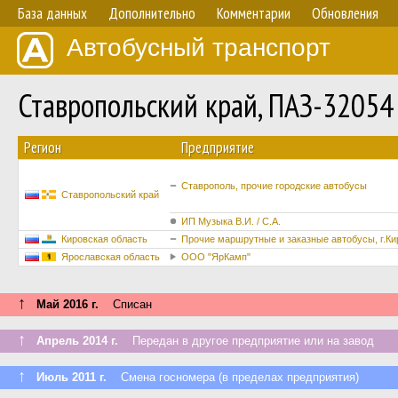
База данных
Дополнительно
Комментарии
Обновления
Автобусный транспорт
Ставропольский край, ПАЗ-32054
Регион
Предприятие
Ставрополь, прочие городские автобусы
Ставропольский край
ИП Музыка В.И. / С.А.
Кировская область
Прочие маршрутные и заказные автобусы, г.Ки
Ярославская область
ООО "ЯрКамп"
↑
Май 2016 г.
Списан
↑
Апрель 2014 г.
Передан в другое предприятие или на завод
↑
Июль 2011 г.
Смена госномера (в пределах предприятия)