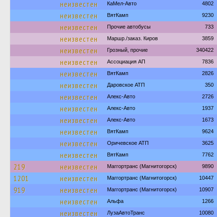
неизвестен
КаМел-Авто
4802
неизвестен
ВятКамп
9230
неизвестен
Прочие автобусы
733
неизвестен
Маршр./заказ. Киров
3859
неизвестен
Грозный, прочие
340422
неизвестен
Ассоциация АП
7836
неизвестен
ВятКамп
2826
неизвестен
Даровское АТП
350
неизвестен
Алекс-Авто
2726
неизвестен
Алекс-Авто
1937
неизвестен
Алекс-Авто
1673
неизвестен
ВятКамп
9624
неизвестен
Оричевское АТП
3625
неизвестен
ВятКамп
7762
219
неизвестен
Маггортранс (Магнитогорск)
9890
1201
неизвестен
Маггортранс (Магнитогорск)
10447
919
неизвестен
Маггортранс (Магнитогорск)
10907
неизвестен
Альфа
1266
неизвестен
ЛузаАвтоТранс
10080