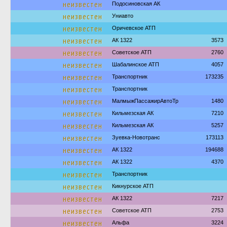
неизвестен
Подосиновская АК
неизвестен
Униавто
неизвестен
Оричевское АТП
неизвестен
АК 1322
3573
неизвестен
Советское АТП
2760
неизвестен
Шабалинское АТП
4057
неизвестен
Транспортник
173235
неизвестен
Транспортник
неизвестен
МалмыжПассажирАвтоТр
1480
неизвестен
Кильмезская АК
7210
неизвестен
Кильмезская АК
5257
неизвестен
Зуевка-Новотранс
173113
неизвестен
АК 1322
194688
неизвестен
АК 1322
4370
неизвестен
Транспортник
неизвестен
Кикнурское АТП
неизвестен
АК 1322
7217
неизвестен
Советское АТП
2753
неизвестен
Альфа
3224