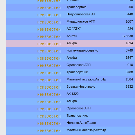
неизвестен
неизвестен
Транссервис
200
неизвестен
Подосиновская АК
448
неизвестен
Мурашинское АТП
1007
неизвестен
АО "АТХ"
224
неизвестен
Авитек
175638
неизвестен
Альфа
1694
неизвестен
Коммунтранссервис
3749
неизвестен
Альфа
1547
неизвестен
Орловское АТП
910
неизвестен
Транспортник
3788
неизвестен
МалмыжПассажирАвтоТр
1304
неизвестен
Зуевка-Новотранс
3332
неизвестен
АК 1322
неизвестен
Альфа
неизвестен
Орловское АТП
неизвестен
Транспортник
неизвестен
НолинскАвтоТранс
неизвестен
МалмыжПассажирАвтоТр