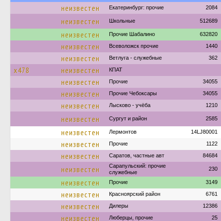
неизвестен
Екатеринбург: прочие
2084
неизвестен
Школьные
512689
неизвестен
Прочие Шабалино
632820
неизвестен
Всеволожск прочие
1440
неизвестен
Ветлуга - служебные
362
х478
неизвестен
КПАТ
неизвестен
Прочие
34055
неизвестен
Прочие Чебоксары
34055
неизвестен
Лысково - учёба
1210
неизвестен
Сургут и район
2585
неизвестен
Лермонтов
14LJ80001
неизвестен
Прочие
1122
неизвестен
Саратов, частные авт
84684
Сарапульский: прочие
неизвестен
230
служебные
неизвестен
Прочие
3149
неизвестен
Красноярский район
6761
неизвестен
Дилеры
12386
неизвестен
Люберцы, прочие
25