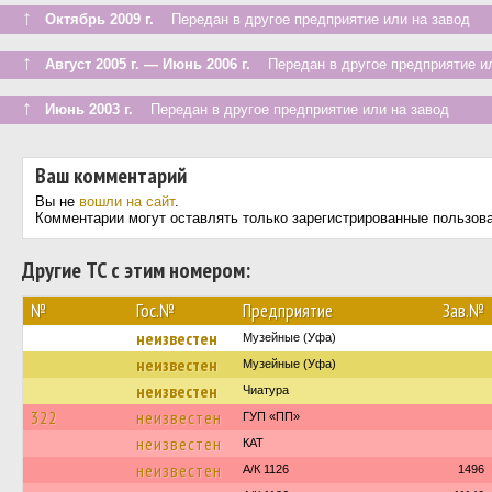
↑
Октябрь 2009 г.
Передан в другое предприятие или на завод
↑
Август 2005 г. — Июнь 2006 г.
Передан в другое предприятие ил
↑
Июнь 2003 г.
Передан в другое предприятие или на завод
Ваш комментарий
Вы не
вошли на сайт
.
Комментарии могут оставлять только зарегистрированные пользов
Другие ТС с этим номером:
№
Гос.№
Предприятие
Зав.№
неизвестен
Музейные (Уфа)
неизвестен
Музейные (Уфа)
неизвестен
Чиатура
322
неизвестен
ГУП «ПП»
неизвестен
КАТ
неизвестен
А/К 1126
1496