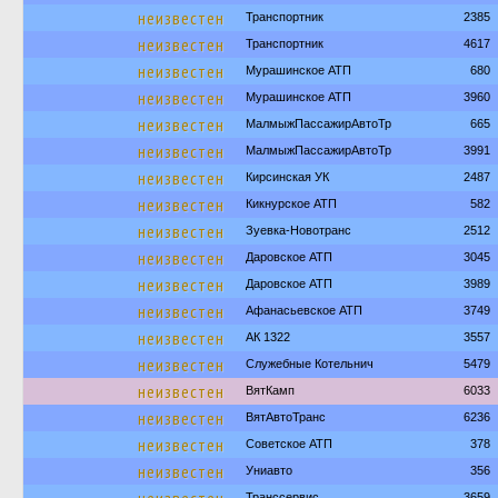
неизвестен
Транспортник
2385
неизвестен
Транспортник
4617
неизвестен
Мурашинское АТП
680
неизвестен
Мурашинское АТП
3960
неизвестен
МалмыжПассажирАвтоТр
665
неизвестен
МалмыжПассажирАвтоТр
3991
неизвестен
Кирсинская УК
2487
неизвестен
Кикнурское АТП
582
неизвестен
Зуевка-Новотранс
2512
неизвестен
Даровское АТП
3045
неизвестен
Даровское АТП
3989
неизвестен
Афанасьевское АТП
3749
неизвестен
АК 1322
3557
неизвестен
Служебные Котельнич
5479
неизвестен
ВятКамп
6033
неизвестен
ВятАвтоТранс
6236
неизвестен
Советское АТП
378
неизвестен
Униавто
356
Транссервис
3659