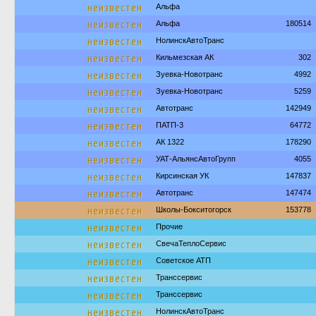
неизвестен
Альфа
неизвестен
Альфа
180514
неизвестен
НолинскАвтоТранс
неизвестен
Кильмезская АК
302
неизвестен
Зуевка-Новотранс
4992
неизвестен
Зуевка-Новотранс
5259
неизвестен
Автотранс
142949
неизвестен
ПАТП-3
64772
неизвестен
АК 1322
178290
неизвестен
УАТ-АльянсАвтоГрупп
4055
неизвестен
Кирсинская УК
147837
неизвестен
Автотранс
147474
неизвестен
Школы-Бокситогорск
153778
неизвестен
Прочие
неизвестен
СвечаТеплоСервис
неизвестен
Советское АТП
неизвестен
Транссервис
неизвестен
Транссервис
неизвестен
НолинскАвтоТранс