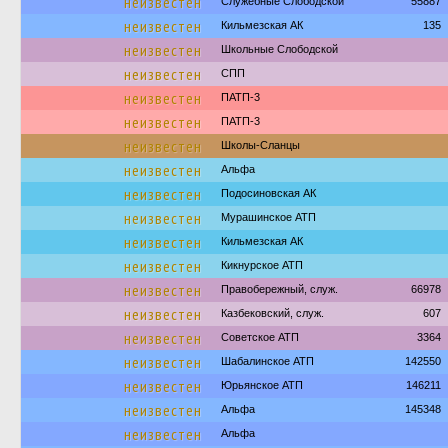
неизвестен
Служебные Слободской
55887
неизвестен
Кильмезская АК
135
неизвестен
Школьные Слободской
неизвестен
СПП
неизвестен
ПАТП-3
неизвестен
ПАТП-3
неизвестен
Школы-Сланцы
неизвестен
Альфа
неизвестен
Подосиновская АК
неизвестен
Мурашинское АТП
неизвестен
Кильмезская АК
неизвестен
Кикнурское АТП
неизвестен
Правобережный, служ.
66978
неизвестен
Казбековский, служ.
607
неизвестен
Советское АТП
3364
неизвестен
Шабалинское АТП
142550
неизвестен
Юрьянское АТП
146211
неизвестен
Альфа
145348
неизвестен
Альфа