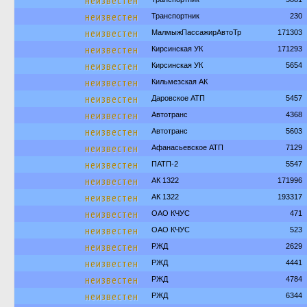
неизвестен
неизвестен
Транспортник
230
неизвестен
МалмыжПассажирАвтоТр
171303
неизвестен
Кирсинская УК
171293
неизвестен
Кирсинская УК
5654
неизвестен
Кильмезская АК
неизвестен
Даровское АТП
5457
неизвестен
Автотранс
4368
неизвестен
Автотранс
5603
неизвестен
Афанасьевское АТП
7129
неизвестен
ПАТП-2
5547
неизвестен
АК 1322
171996
неизвестен
АК 1322
193317
неизвестен
ОАО КЧУС
471
неизвестен
ОАО КЧУС
523
неизвестен
РЖД
2629
неизвестен
РЖД
4441
неизвестен
РЖД
4784
неизвестен
РЖД
6344