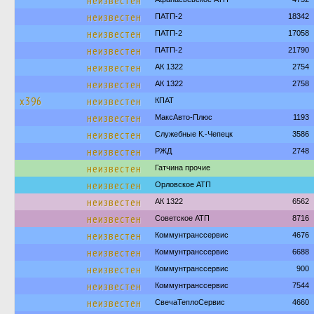
неизвестен
неизвестен
ПАТП-2
18342
неизвестен
ПАТП-2
17058
неизвестен
ПАТП-2
21790
неизвестен
АК 1322
2754
неизвестен
АК 1322
2758
х396
неизвестен
КПАТ
неизвестен
МаксАвто-Плюс
1193
неизвестен
Служебные К.-Чепецк
3586
неизвестен
РЖД
2748
неизвестен
Гатчина прочие
неизвестен
Орловское АТП
неизвестен
АК 1322
6562
неизвестен
Советское АТП
8716
неизвестен
Коммунтранссервис
4676
неизвестен
Коммунтранссервис
6688
неизвестен
Коммунтранссервис
900
неизвестен
Коммунтранссервис
7544
неизвестен
СвечаТеплоСервис
4660