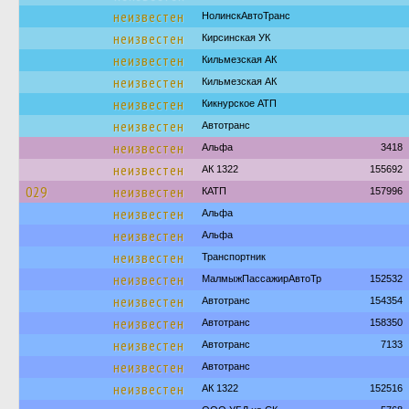
неизвестен
НолинскАвтоТранс
неизвестен
Кирсинская УК
неизвестен
Кильмезская АК
неизвестен
Кильмезская АК
неизвестен
Кикнурское АТП
неизвестен
Автотранс
неизвестен
Альфа
3418
неизвестен
АК 1322
155692
029
неизвестен
КАТП
157996
неизвестен
Альфа
неизвестен
Альфа
неизвестен
Транспортник
неизвестен
МалмыжПассажирАвтоТр
152532
неизвестен
Автотранс
154354
неизвестен
Автотранс
158350
неизвестен
Автотранс
7133
неизвестен
Автотранс
неизвестен
АК 1322
152516