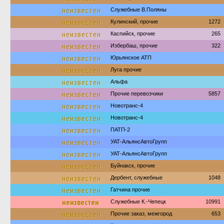
неизвестен
Служебные В.Поляны
неизвестен
Кулинский, прочие
1272
неизвестен
Каспийск, прочие
265
неизвестен
Избербаш, прочие
322
неизвестен
Юрьянское АТП
неизвестен
Луга прочие
неизвестен
Альфа
неизвестен
Прочие перевозчики
5857
неизвестен
Новотранс-4
неизвестен
Новотранс-4
неизвестен
ПАТП-2
неизвестен
УАТ-АльянсАвтоГрупп
неизвестен
УАТ-АльянсАвтоГрупп
неизвестен
Буйнакск, прочие
неизвестен
Дербент, служебные
1048
неизвестен
Гатчина прочие
неизвестен
Служебные К.-Чепецк
10991
неизвестен
Прочие заказ, межгород
653