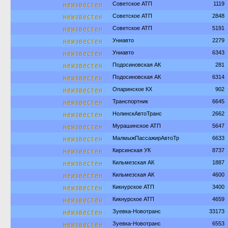
неизвестен
Советское АТП
1119
неизвестен
Советское АТП
2848
неизвестен
Советское АТП
5191
неизвестен
Униавто
2279
неизвестен
Униавто
6343
неизвестен
Подосиновская АК
281
неизвестен
Подосиновская АК
6314
неизвестен
Опаринское КХ
902
неизвестен
Транспортник
6645
неизвестен
НолинскАвтоТранс
2662
неизвестен
Мурашинское АТП
5647
неизвестен
МалмыжПассажирАвтоТр
6633
неизвестен
Кирсинская УК
8737
неизвестен
Кильмезская АК
1887
неизвестен
Кильмезская АК
4600
неизвестен
Кикнурское АТП
3400
неизвестен
Кикнурское АТП
4659
неизвестен
Зуевка-Новотранс
33173
неизвестен
Зуевка-Новотранс
6553