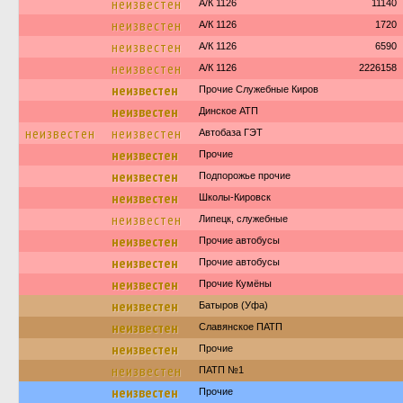
неизвестен
А/К 1126
11140
неизвестен
А/К 1126
1720
неизвестен
А/К 1126
6590
неизвестен
А/К 1126
2226158
неизвестен
Прочие Служебные Киров
неизвестен
Динское АТП
неизвестен
неизвестен
Автобаза ГЭТ
неизвестен
Прочие
неизвестен
Подпорожье прочие
неизвестен
Школы-Кировск
неизвестен
Липецк, служебные
неизвестен
Прочие автобусы
неизвестен
Прочие автобусы
неизвестен
Прочие Кумёны
неизвестен
Батыров (Уфа)
неизвестен
Славянское ПАТП
неизвестен
Прочие
неизвестен
ПАТП №1
неизвестен
Прочие