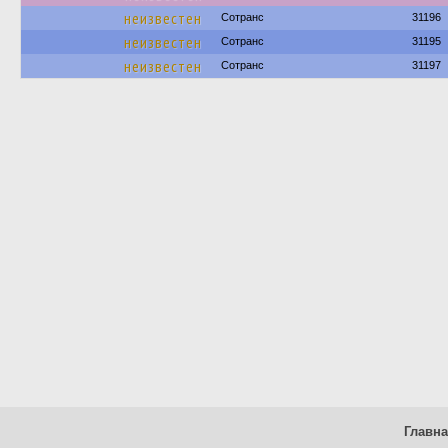
неизвестен
Сотранс
31196
неизвестен
Сотранс
31195
неизвестен
Сотранс
31197
Главн