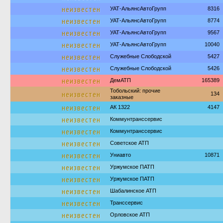
неизвестен
УАТ-АльянсАвтоГрупп
8316
неизвестен
УАТ-АльянсАвтоГрупп
8774
неизвестен
УАТ-АльянсАвтоГрупп
9567
неизвестен
УАТ-АльянсАвтоГрупп
10040
неизвестен
Служебные Слободской
5427
неизвестен
Служебные Слободской
5426
неизвестен
ДемАТП
165389
Тобольский: прочие
неизвестен
134
заказные
неизвестен
АК 1322
4147
неизвестен
Коммунтранссервис
неизвестен
Коммунтранссервис
неизвестен
Советское АТП
неизвестен
Униавто
10871
неизвестен
Уржумское ПАТП
неизвестен
Уржумское ПАТП
неизвестен
Шабалинское АТП
неизвестен
Транссервис
неизвестен
Орловское АТП