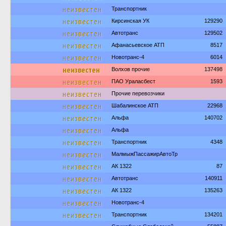
неизвестен
Транспортник
неизвестен
Кирсинская УК
129290
неизвестен
Автотранс
129502
неизвестен
Афанасьевское АТП
8517
неизвестен
Новотранс-4
6014
неизвестен
Волхов прочие
137498
неизвестен
ПАО Ураласбест
1593
неизвестен
Прочие перевозчики
неизвестен
Шабалинское АТП
22968
неизвестен
Альфа
140702
неизвестен
Альфа
неизвестен
Транспортник
4348
неизвестен
МалмыжПассажирАвтоТр
неизвестен
АК 1322
87
неизвестен
Автотранс
140911
неизвестен
АК 1322
135263
неизвестен
Новотранс-4
неизвестен
Транспортник
134201