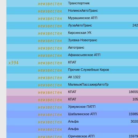
неизвестен
Транспортник
неизвестен
НолинскАвтоТранс
неизвестен
Мурашинское АТП
неизвестен
ЛузаАвтоТранс
242
неизвестен
Кирсинская УК
неизвестен
Зуевка-Новотранс
неизвестен
Автотранс
неизвестен
Афанасьевское АТП
х394
неизвестен
КПАТ
неизвестен
Прочие Служебные Киров
неизвестен
АК 1322
неизвестен
МалмыжПассажирАвтоТр
неизвестен
КПАТ
18655
неизвестен
КПАТ
105
неизвестен
Уржумское ПАТП
неизвестен
Шабалинское АТП
15985
неизвестен
Альфа
3020
неизвестен
Альфа
неизвестен
Оричевское АТП
15979