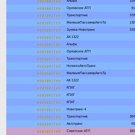
неизвестен
Альфа
154
неизвестен
Орловское АТП
91
неизвестен
Транспортник
378
неизвестен
МалмыжПассажирАвтоТр
130
неизвестен
Зуевка-Новотранс
333
неизвестен
АК 1322
неизвестен
Альфа
неизвестен
Орловское АТП
неизвестен
Транспортник
неизвестен
НолинскАвтоТранс
неизвестен
МалмыжПассажирАвтоТр
неизвестен
АК 1322
неизвестен
КПАТ
неизвестен
КПАТ
неизвестен
КПАТ
неизвестен
Новотранс-4
неизвестен
Транспортник
384
неизвестен
Автотранс
65
неизвестен
Советское АТП
392