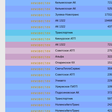
неизвестен
Кильмезская АК
721
неизвестен
Кильмезская АК
525
неизвестен
Зуевка-Новотранс
1731
неизвестен
АК 1322
19468
неизвестен
АК 1322
437
неизвестен
Транспортник
неизвестен
Кикнурское АТП
неизвестен
АК 1322
721
неизвестен
Советское АТП
275
неизвестен
Альфа
322
неизвестен
Опаринское КХ
151
неизвестен
СвечаТеплоСервис
359
неизвестен
Советское АТП
235
неизвестен
Униавто
229
неизвестен
Уржумское ПАТП
109
неизвестен
Подосиновская АК
372
неизвестен
Транспортник
597
неизвестен
НолинскАвтоТранс
242
неизвестен
НолинскАвтоТранс
421