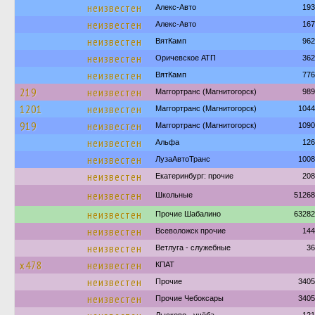
неизвестен
Алекс-Авто
193
неизвестен
Алекс-Авто
167
неизвестен
ВятКамп
962
неизвестен
Оричевское АТП
362
неизвестен
ВятКамп
776
219
неизвестен
Маггортранс (Магнитогорск)
989
1201
неизвестен
Маггортранс (Магнитогорск)
1044
919
неизвестен
Маггортранс (Магнитогорск)
1090
неизвестен
Альфа
126
неизвестен
ЛузаАвтоТранс
1008
неизвестен
Екатеринбург: прочие
208
неизвестен
Школьные
51268
неизвестен
Прочие Шабалино
63282
неизвестен
Всеволожск прочие
144
неизвестен
Ветлуга - служебные
36
х478
неизвестен
КПАТ
неизвестен
Прочие
3405
неизвестен
Прочие Чебоксары
3405