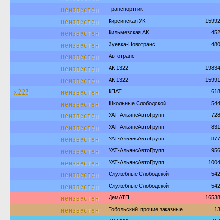
неизвестен
Транспортник
неизвестен
Кирсинская УК
15992
неизвестен
Кильмезская АК
452
неизвестен
Зуевка-Новотранс
480
неизвестен
Автотранс
неизвестен
АК 1322
19834
неизвестен
АК 1322
15991
х223
неизвестен
КПАТ
618
неизвестен
Школьные Слободской
544
неизвестен
УАТ-АльянсАвтоГрупп
728
неизвестен
УАТ-АльянсАвтоГрупп
831
неизвестен
УАТ-АльянсАвтоГрупп
877
неизвестен
УАТ-АльянсАвтоГрупп
956
неизвестен
УАТ-АльянсАвтоГрупп
1004
неизвестен
Служебные Слободской
542
неизвестен
Служебные Слободской
542
неизвестен
ДемАТП
16538
неизвестен
Тобольский: прочие заказные
13