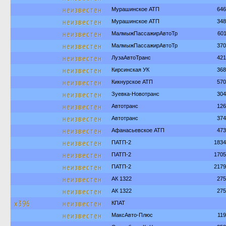
неизвестен
Мурашинское АТП
646
неизвестен
Мурашинское АТП
348
неизвестен
МалмыжПассажирАвтоТр
60
неизвестен
МалмыжПассажирАвтоТр
370
неизвестен
ЛузаАвтоТранс
421
неизвестен
Кирсинская УК
368
неизвестен
Кикнурское АТП
570
неизвестен
Зуевка-Новотранс
304
неизвестен
Автотранс
126
неизвестен
Автотранс
374
неизвестен
Афанасьевское АТП
473
неизвестен
ПАТП-2
1834
неизвестен
ПАТП-2
1705
неизвестен
ПАТП-2
2179
неизвестен
АК 1322
275
неизвестен
АК 1322
275
х396
неизвестен
КПАТ
неизвестен
МаксАвто-Плюс
11