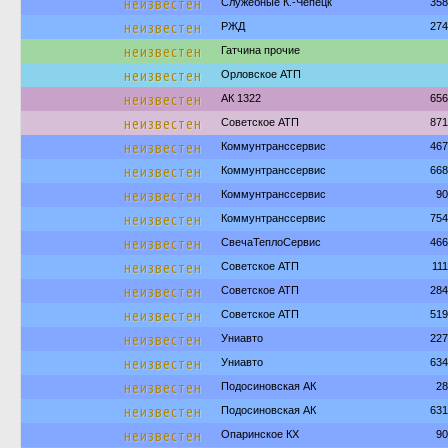
неизвестен
Служебные К.-Чепецк
358
неизвестен
РЖД
274
неизвестен
Гатчина прочие
неизвестен
Орловское АТП
неизвестен
АК 1322
656
неизвестен
Советское АТП
871
неизвестен
Коммунтранссервис
467
неизвестен
Коммунтранссервис
668
неизвестен
Коммунтранссервис
90
неизвестен
Коммунтранссервис
754
неизвестен
СвечаТеплоСервис
466
неизвестен
Советское АТП
11
неизвестен
Советское АТП
284
неизвестен
Советское АТП
519
неизвестен
Униавто
227
неизвестен
Униавто
634
неизвестен
Подосиновская АК
28
неизвестен
Подосиновская АК
631
неизвестен
Опаринское КХ
90