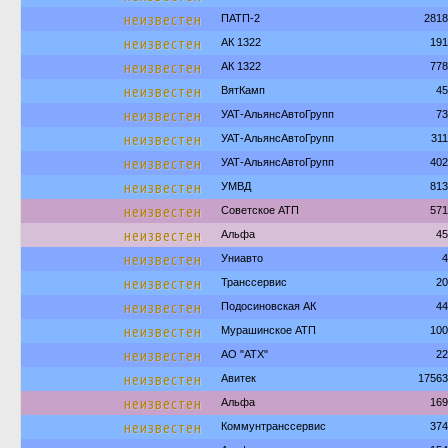
неизвестен
ПАТП-2
2818
неизвестен
АК 1322
191
неизвестен
АК 1322
778
неизвестен
ВятКамп
45
неизвестен
УАТ-АльянсАвтоГрупп
73
неизвестен
УАТ-АльянсАвтоГрупп
31
неизвестен
УАТ-АльянсАвтоГрупп
402
неизвестен
УМВД
813
неизвестен
Советское АТП
571
неизвестен
Альфа
45
неизвестен
Униавто
4
неизвестен
Транссервис
20
неизвестен
Подосиновская АК
44
неизвестен
Мурашинское АТП
100
неизвестен
АО "АТХ"
22
неизвестен
Авитек
17563
неизвестен
Альфа
169
неизвестен
Коммунтранссервис
374