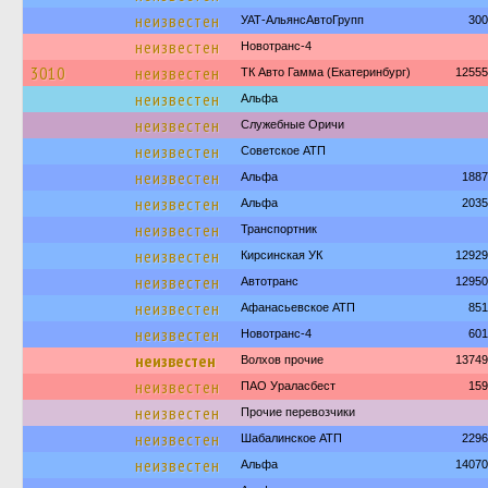
неизвестен
УАТ-АльянсАвтоГрупп
300
неизвестен
Новотранс-4
3010
неизвестен
ТК Авто Гамма (Екатеринбург)
12555
неизвестен
Альфа
неизвестен
Служебные Оричи
неизвестен
Советское АТП
неизвестен
Альфа
1887
неизвестен
Альфа
2035
неизвестен
Транспортник
неизвестен
Кирсинская УК
12929
неизвестен
Автотранс
12950
неизвестен
Афанасьевское АТП
851
неизвестен
Новотранс-4
601
неизвестен
Волхов прочие
13749
неизвестен
ПАО Ураласбест
159
неизвестен
Прочие перевозчики
неизвестен
Шабалинское АТП
2296
неизвестен
Альфа
14070