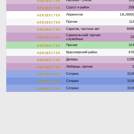
неизвестен
Лысково - учёба
121
неизвестен
Сургут и район
258
неизвестен
Лермонтов
14LJ8000
неизвестен
Прочие
11
неизвестен
Саратов, частные авт
8468
Сарапульский: прочие
неизвестен
23
служебные
неизвестен
Прочие
314
неизвестен
Красноярский район
676
неизвестен
Дилеры
1238
неизвестен
Люберцы, прочие
2
неизвестен
Сотранс
311
неизвестен
Сотранс
311
неизвестен
Сотранс
311