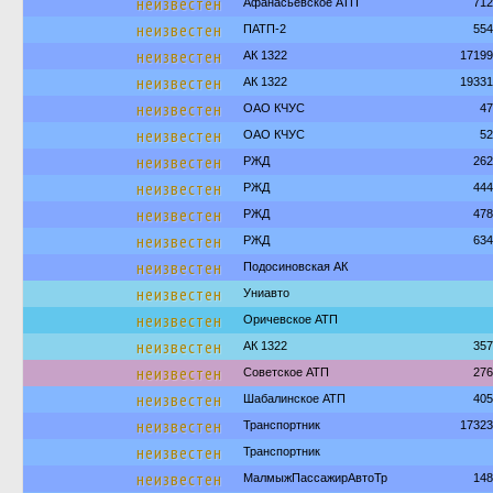
неизвестен
Афанасьевское АТП
712
неизвестен
ПАТП-2
554
неизвестен
АК 1322
17199
неизвестен
АК 1322
19331
неизвестен
ОАО КЧУС
47
неизвестен
ОАО КЧУС
52
неизвестен
РЖД
262
неизвестен
РЖД
444
неизвестен
РЖД
478
неизвестен
РЖД
634
неизвестен
Подосиновская АК
неизвестен
Униавто
неизвестен
Оричевское АТП
неизвестен
АК 1322
357
неизвестен
Советское АТП
276
неизвестен
Шабалинское АТП
405
неизвестен
Транспортник
17323
неизвестен
Транспортник
неизвестен
МалмыжПассажирАвтоТр
148