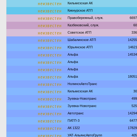
неизвестен
Кильмезская АК
неизвестен
Кикнурское АТП
неизвестен
Правобережный, служ.
6697
неизвестен
Казбековский, служ.
60
неизвестен
Советское АТП
336
неизвестен
Шабалинское АТП
14255
неизвестен
Юрьянское АТП
1462
неизвестен
Альфа
14534
неизвестен
Альфа
неизвестен
Альфа
неизвестен
Альфа
18051
неизвестен
НолинскАвтоТранс
неизвестен
Кильмезская АК
30
неизвестен
Зуевка-Новотранс
499
неизвестен
Зуевка-Новотранс
525
неизвестен
Автотранс
14294
неизвестен
ПАТП-3
6477
неизвестен
АК 1322
17829
неизвестен
УАТ-АльянсАвтоГрупп
405