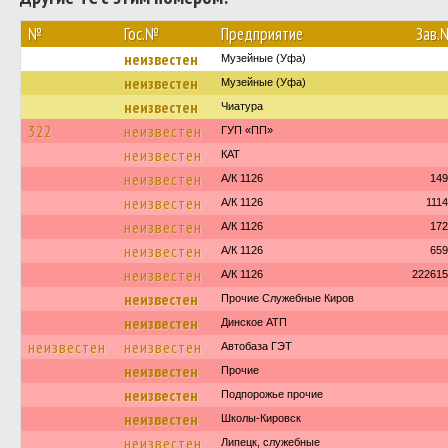
№
Гос.№
Предприятие
Зав.
неизвестен
Музейные (Уфа)
неизвестен
Музейные (Уфа)
неизвестен
Чиатура
322
неизвестен
ГУП «ПП»
неизвестен
КАТ
неизвестен
А/К 1126
149
неизвестен
А/К 1126
111
неизвестен
А/К 1126
172
неизвестен
А/К 1126
659
неизвестен
А/К 1126
222615
неизвестен
Прочие Служебные Киров
неизвестен
Динское АТП
неизвестен
неизвестен
Автобаза ГЭТ
неизвестен
Прочие
неизвестен
Подпорожье прочие
неизвестен
Школы-Кировск
неизвестен
Липецк, служебные