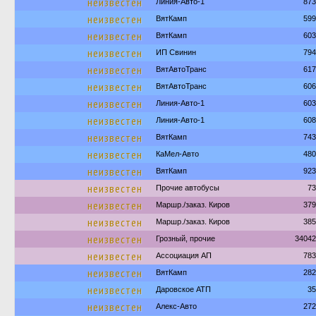
неизвестен
Линия-Авто-1
873
неизвестен
ВятКамп
599
неизвестен
ВятКамп
603
неизвестен
ИП Свинин
794
неизвестен
ВятАвтоТранс
617
неизвестен
ВятАвтоТранс
606
неизвестен
Линия-Авто-1
603
неизвестен
Линия-Авто-1
608
неизвестен
ВятКамп
743
неизвестен
КаМел-Авто
480
неизвестен
ВятКамп
923
неизвестен
Прочие автобусы
73
неизвестен
Маршр./заказ. Киров
379
неизвестен
Маршр./заказ. Киров
385
неизвестен
Грозный, прочие
34042
неизвестен
Ассоциация АП
783
неизвестен
ВятКамп
282
неизвестен
Даровское АТП
35
неизвестен
Алекс-Авто
272