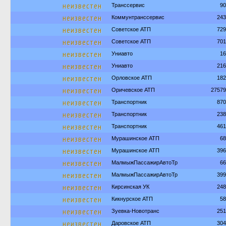
неизвестен
Транссервис
90
неизвестен
Коммунтранссервис
243
неизвестен
Советское АТП
729
неизвестен
Советское АТП
701
неизвестен
Униавто
16
неизвестен
Униавто
216
неизвестен
Орловское АТП
182
неизвестен
Оричевское АТП
27579
неизвестен
Транспортник
870
неизвестен
Транспортник
238
неизвестен
Транспортник
461
неизвестен
Мурашинское АТП
68
неизвестен
Мурашинское АТП
396
неизвестен
МалмыжПассажирАвтоТр
66
неизвестен
МалмыжПассажирАвтоТр
399
неизвестен
Кирсинская УК
248
неизвестен
Кикнурское АТП
58
неизвестен
Зуевка-Новотранс
251
неизвестен
Даровское АТП
304