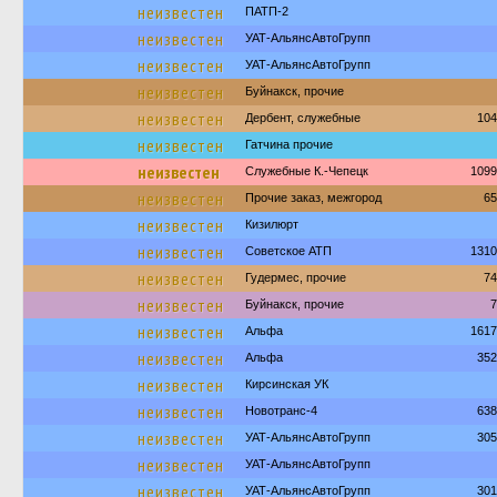
неизвестен
ПАТП-2
неизвестен
УАТ-АльянсАвтоГрупп
неизвестен
УАТ-АльянсАвтоГрупп
неизвестен
Буйнакск, прочие
неизвестен
Дербент, служебные
104
неизвестен
Гатчина прочие
неизвестен
Служебные К.-Чепецк
1099
неизвестен
Прочие заказ, межгород
65
неизвестен
Кизилюрт
неизвестен
Советское АТП
1310
неизвестен
Гудермес, прочие
74
неизвестен
Буйнакск, прочие
7
неизвестен
Альфа
1617
неизвестен
Альфа
352
неизвестен
Кирсинская УК
неизвестен
Новотранс-4
638
неизвестен
УАТ-АльянсАвтоГрупп
305
неизвестен
УАТ-АльянсАвтоГрупп
неизвестен
УАТ-АльянсАвтоГрупп
301