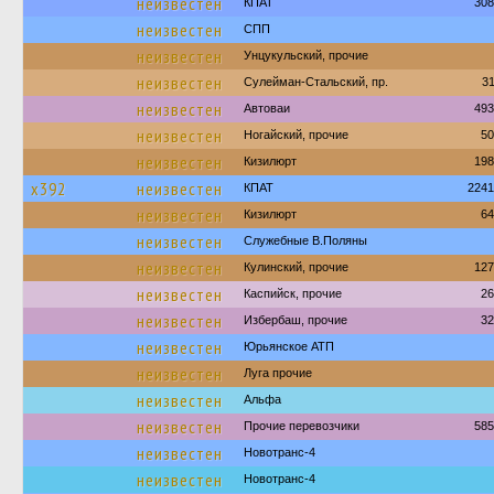
неизвестен
КПАТ
308
неизвестен
СПП
неизвестен
Унцукульский, прочие
неизвестен
Сулейман-Стальский, пр.
3
неизвестен
Автоваи
493
неизвестен
Ногайский, прочие
50
неизвестен
Кизилюрт
198
х392
неизвестен
КПАТ
2241
неизвестен
Кизилюрт
64
неизвестен
Служебные В.Поляны
неизвестен
Кулинский, прочие
127
неизвестен
Каспийск, прочие
26
неизвестен
Избербаш, прочие
32
неизвестен
Юрьянское АТП
неизвестен
Луга прочие
неизвестен
Альфа
неизвестен
Прочие перевозчики
585
неизвестен
Новотранс-4
неизвестен
Новотранс-4