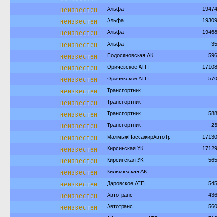
неизвестен
Альфа
19474
неизвестен
Альфа
19309
неизвестен
Альфа
19468
неизвестен
Альфа
35
неизвестен
Подосиновская АК
596
неизвестен
Оричевское АТП
17108
неизвестен
Оричевское АТП
570
неизвестен
Транспортник
неизвестен
Транспортник
неизвестен
Транспортник
588
неизвестен
Транспортник
23
неизвестен
МалмыжПассажирАвтоТр
17130
неизвестен
Кирсинская УК
17129
неизвестен
Кирсинская УК
565
неизвестен
Кильмезская АК
неизвестен
Даровское АТП
545
неизвестен
Автотранс
436
неизвестен
Автотранс
560