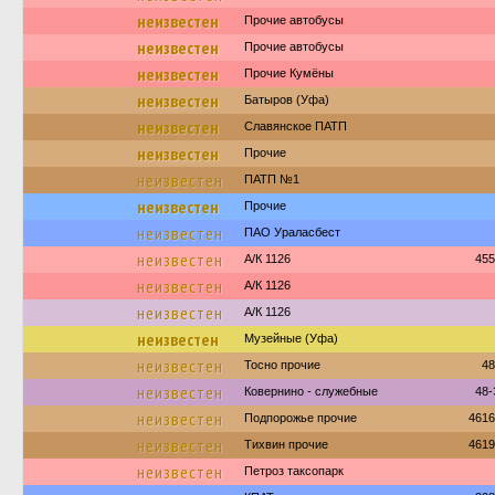
неизвестен
Прочие автобусы
неизвестен
Прочие автобусы
неизвестен
Прочие Кумёны
неизвестен
Батыров (Уфа)
неизвестен
Славянское ПАТП
неизвестен
Прочие
неизвестен
ПАТП №1
неизвестен
Прочие
неизвестен
ПАО Ураласбест
неизвестен
А/К 1126
455
неизвестен
А/К 1126
неизвестен
А/К 1126
неизвестен
Музейные (Уфа)
неизвестен
Тосно прочие
48
неизвестен
Ковернино - служебные
48-
неизвестен
Подпорожье прочие
4616
неизвестен
Тихвин прочие
4619
неизвестен
Петроз таксопарк