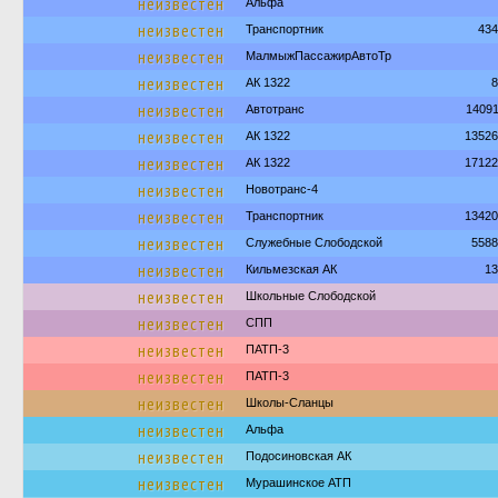
неизвестен
Альфа
неизвестен
Транспортник
434
неизвестен
МалмыжПассажирАвтоТр
неизвестен
АК 1322
8
неизвестен
Автотранс
1409
неизвестен
АК 1322
13526
неизвестен
АК 1322
17122
неизвестен
Новотранс-4
неизвестен
Транспортник
13420
неизвестен
Служебные Слободской
5588
неизвестен
Кильмезская АК
13
неизвестен
Школьные Слободской
неизвестен
СПП
неизвестен
ПАТП-3
неизвестен
ПАТП-3
неизвестен
Школы-Сланцы
неизвестен
Альфа
неизвестен
Подосиновская АК
неизвестен
Мурашинское АТП