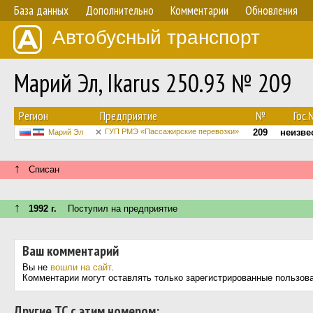
База данных
Дополнительно
Комментарии
Обновления
Автобусный транспорт
Марий Эл, Ikarus 250.93 № 209
Регион
Предприятие
№
Гос.
ГУП РМЭ «Пассажирские перевозки»
209
неизве
Марий Эл
↑
Списан
↑
1992 г.
Поступил на предприятие
Ваш комментарий
Вы не
вошли на сайт
.
Комментарии могут оставлять только зарегистрированные пользов
Другие ТС с этим номером: