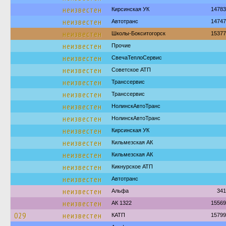
неизвестен
Кирсинская УК
14783
неизвестен
Автотранс
14747
неизвестен
Школы-Бокситогорск
15377
неизвестен
Прочие
неизвестен
СвечаТеплоСервис
неизвестен
Советское АТП
неизвестен
Транссервис
неизвестен
Транссервис
неизвестен
НолинскАвтоТранс
неизвестен
НолинскАвтоТранс
неизвестен
Кирсинская УК
неизвестен
Кильмезская АК
неизвестен
Кильмезская АК
неизвестен
Кикнурское АТП
неизвестен
Автотранс
неизвестен
Альфа
341
неизвестен
АК 1322
15569
029
неизвестен
КАТП
15799