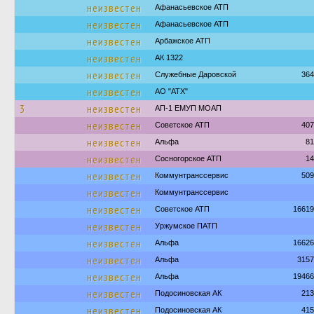
неизвестен
Афанасьевское АТП
неизвестен
Афанасьевское АТП
неизвестен
Арбажское АТП
неизвестен
АК 1322
неизвестен
Служебные Даровской
364
неизвестен
АО "АТХ"
3
неизвестен
АП-1 ЕМУП МОАП
неизвестен
Советское АТП
407
неизвестен
Альфа
81
неизвестен
Сосногорское АТП
14
неизвестен
Коммунтранссервис
509
неизвестен
Коммунтранссервис
неизвестен
Советское АТП
16619
неизвестен
Уржумское ПАТП
неизвестен
Альфа
16626
неизвестен
Альфа
3157
неизвестен
Альфа
19466
неизвестен
Подосиновская АК
213
неизвестен
Подосиновская АК
415