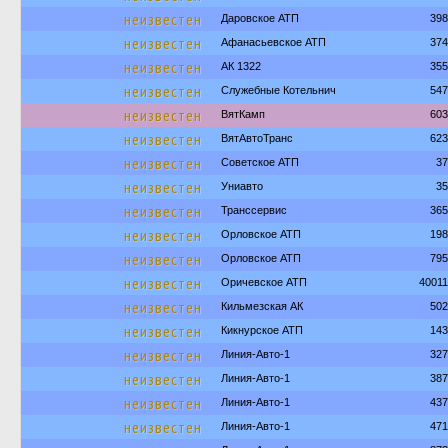
неизвестен
Даровское АТП
398
неизвестен
Афанасьевское АТП
374
неизвестен
АК 1322
355
неизвестен
Служебные Котельнич
547
неизвестен
ВятКамп
603
неизвестен
ВятАвтоТранс
623
неизвестен
Советское АТП
37
неизвестен
Униавто
35
неизвестен
Транссервис
365
неизвестен
Орловское АТП
198
неизвестен
Орловское АТП
795
неизвестен
Оричевское АТП
4001
неизвестен
Кильмезская АК
502
неизвестен
Кикнурское АТП
143
неизвестен
Линия-Авто-1
327
неизвестен
Линия-Авто-1
387
неизвестен
Линия-Авто-1
437
неизвестен
Линия-Авто-1
471