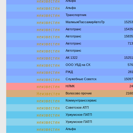
неизвестен
Альфа
неизвестен
Альфа
неизвестен
Транспортник
неизвестен
МалмыжПассажирАвтоТр
15253
неизвестен
Автотранс
15435
неизвестен
Автотранс
15835
неизвестен
Автотранс
713
неизвестен
Автотранс
неизвестен
АК 1322
15251
неизвестен
ООО УБД на СК
576
неизвестен
РЖД
28
неизвестен
Служебные Советск
15097
неизвестен
НЛМК
24
Неизвестен
Волосово прочие
2160
неизвестен
Коммунтранссервис
неизвестен
Советское АТП
неизвестен
Уржумское ПАТП
неизвестен
Уржумское ПАТП
неизвестен
Альфа