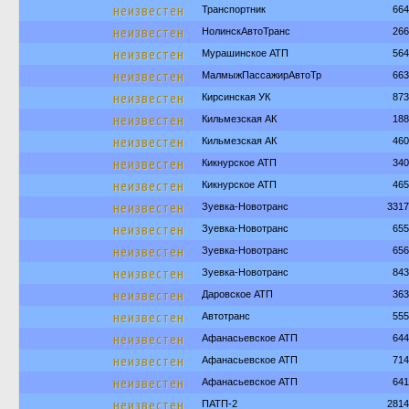
неизвестен
Транспортник
664
неизвестен
НолинскАвтоТранс
266
неизвестен
Мурашинское АТП
564
неизвестен
МалмыжПассажирАвтоТр
663
неизвестен
Кирсинская УК
873
неизвестен
Кильмезская АК
188
неизвестен
Кильмезская АК
460
неизвестен
Кикнурское АТП
340
неизвестен
Кикнурское АТП
465
неизвестен
Зуевка-Новотранс
3317
неизвестен
Зуевка-Новотранс
655
неизвестен
Зуевка-Новотранс
656
неизвестен
Зуевка-Новотранс
843
неизвестен
Даровское АТП
363
неизвестен
Автотранс
555
неизвестен
Афанасьевское АТП
644
неизвестен
Афанасьевское АТП
714
неизвестен
Афанасьевское АТП
641
неизвестен
ПАТП-2
2814