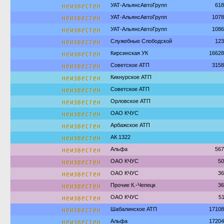
неизвестен
УАТ-АльянсАвтоГрупп
618
неизвестен
УАТ-АльянсАвтоГрупп
1078
неизвестен
УАТ-АльянсАвтоГрупп
1086
неизвестен
Служебные Слободской
123
неизвестен
Кирсинская УК
16628
неизвестен
Советское АТП
3158
неизвестен
Кикнурское АТП
неизвестен
Советское АТП
неизвестен
Орловское АТП
неизвестен
ОАО КЧУС
неизвестен
Арбажское АТП
неизвестен
АК 1322
неизвестен
Альфа
567
неизвестен
ОАО КЧУС
50
неизвестен
ОАО КЧУС
36
неизвестен
Прочие К.-Чепецк
36
неизвестен
ОАО КЧУС
5
неизвестен
Шабалинское АТП
17108
неизвестен
Альфа
17204