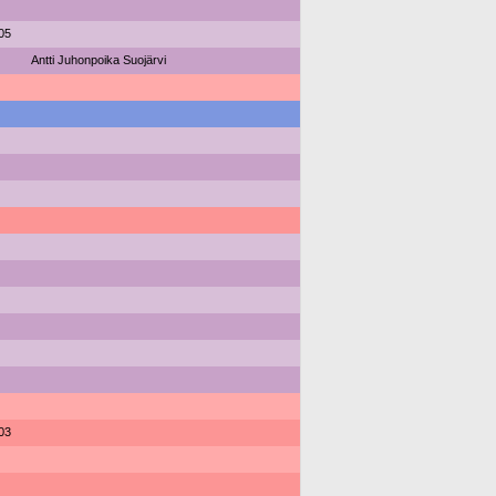
05
Antti Juhonpoika Suojärvi
03