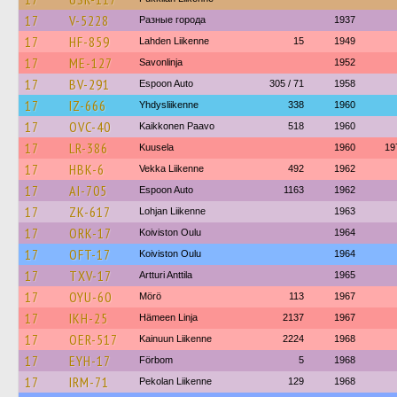
17
V-5228
Разные города
1937
17
HF-859
Lahden Liikenne
15
1949
17
ME-127
Savonlinja
1952
17
BV-291
Espoon Auto
305 / 71
1958
17
IZ-666
Yhdysliikenne
338
1960
17
OVC-40
Kaikkonen Paavo
518
1960
17
LR-386
Kuusela
1960
19
17
HBK-6
Vekka Liikenne
492
1962
17
AI-705
Espoon Auto
1163
1962
17
ZK-617
Lohjan Liikenne
1963
17
ORK-17
Koiviston Oulu
1964
17
OFT-17
Koiviston Oulu
1964
17
TXV-17
Artturi Anttila
1965
17
OYU-60
Mörö
113
1967
17
IKH-25
Hämeen Linja
2137
1967
17
OER-517
Kainuun Liikenne
2224
1968
17
EYH-17
Förbom
5
1968
17
IRM-71
Pekolan Liikenne
129
1968