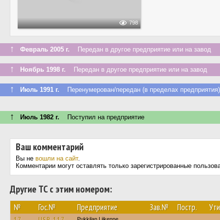
798
↑
Февраль 2005 г.
Передан в другое предприятие или на завод
↑
Ноябрь 1998 г.
Передан в другое предприятие или на завод
↑
Июль 1991 г.
Перенумерован/передан (в пределах предприятия)
↑
Июль 1982 г.
Поступил на предприятие
Ваш комментарий
Вы не
вошли на сайт
.
Комментарии могут оставлять только зарегистрированные пользов
Другие ТС с этим номером:
№
Гос.№
Предприятие
Зав.№
Постр.
Ути
17
USR-117
Pukkilan Liikenne