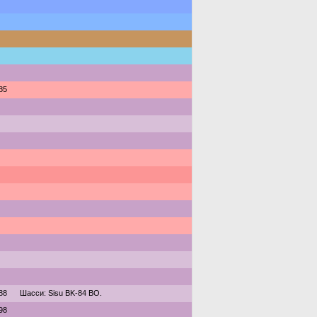
85
88
Шасси: Sisu BK-84 BO.
98