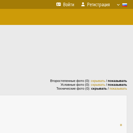
Войти
Регистрация
Второстепенные фото (0):
скрывать
/
показывать
Условные фото (0):
скрывать
/
показывать
Технические фото (0):
скрывать
/
показывать
¤