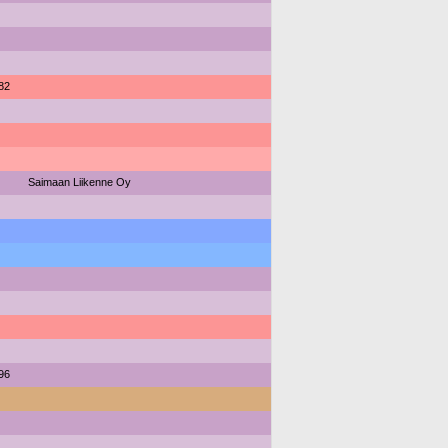
82
Saimaan Liikenne Oy
96