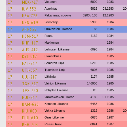
17
MEK-417
Vesanen
5809
1983
17
RJV-352
Autolinjat
5815
03.1983
20
17
HSA-776
Pirkanmaa, прочие
3203 / 103
12.1983
17
USN-619
Savonlinja
5993
1984
17
AFJ-635
Oravaisten Liikenne
83
1984
17
HSM-517
Paunu
4132
1984
17
KHP-117
Makkonen
1984
17
AUS-412
Lehtosen Liikenne
6090
1984
17
KYL-917
EkmanBuss
1985
17
EAT-717
Someron Linja
6216
1985
17
UTJ-637
Tuomisen Linja
6005
1985
17
UUJ-217
Lähilinjat
1174
1985
17
TXK-517
Vainion Liikenne
146950
1985
17
TVX-740
Pohjolan Liikenne
115
1985
17
HUL-817
Valkeakosken Liikenn
4186
01.1985
17
BAM-625
Ketosen Liikenne
6453
1986
17
KIU-800
Vekka Liikenne
1312
1986
20
17
EHH-610
Oras Liikenne
6675
1987
17
BEH-704
Reissu Ruoti
50841
1987