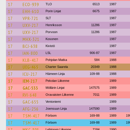
17
ECO-939
TLO
6513
1987
17
EHH-610
Porin Linjat
6675
1987
17
VPR-721
SLT
1987
17
UXV-217
Henriksson
11286
1987
17
UXV-217
Porvoon
11286
1987
17
MHX-321
Kosonen
1987
17
BCJ-638
Kivistö
1987
17
IAN-800
LSL
906-87
1987
17
KLB-417
Pohjolan Matka
584
1988
17
UEG-465
Charter Saarela
20349
1988
17
ICU-217
Hämeen Linja
109-88
1988
17
IEM-217
Pekolan Liikenne
1989
17
GAC-533
Möllärin Linjat
147575
1989
17
RVI-648
Oravaisten Liikenne
7011
1989
17
GAC-655
Ventoniemi
1989
17
AFG-256
Joensuun Linja
147590
1989
17
TSM-417
Förbom
169-88
1989
19
17
TSM-417
Förbom
169-88
1989
19
17
MKC-395
Lehtosen Liikenne
7184
1990