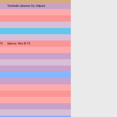
Torkkelin Liikenne Oy (Viipuri)
73
Шасси: Sisu B-72.