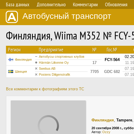
База данных
Дополнительно
Комментарии
Обновления
Автобусный транспорт
Финляндия, Wiima M352 № FCY-
Регион
Предприятие
№
Гос.№
02.2
Автобусы спортивных клубов
FCY-564
Финляндия
17
11.1
Härmän Liikenne Oy
07.1
Swebus AB
7705
GDC 682
Швеция
07.1
Postens Diligenstrafik
Все комментарии к фотографиям этого ТС
Финляндия
,
Tampere
20 сентября 2008 г., суббо
Автор:
Ozzy