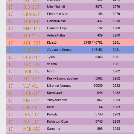
17
OJB-263
Niilo Ylisirniö
5071
1979
17
UKX-655
Friherrsin Auto
195
1979
17
TOB-144
Haldin&Rose
437
1980
17
HMS-117
Hämeen Linja
132
1980
17
TOL-617
Artturi Anttila
439
1980
17
AOH-503
Kivistö
1755 / 40781
1981
17
MCN-995
Järvisen Liikenne
146151
1981
17
UOA-717
Tyllilä
5366
1981
17
TRO-202
Vesma
1981
17
OKR-717
Mörö
1982
17
XEV-217
Keski-Suomi, прочие
5562
1982
17
VLV-401
Liikenne Norppa
20039
1982
17
UOK-517
Korsisaari
648
1982
17
HRR-217
Yhdysliikenne
862
1983
17
LHL-133
Kittilä
64
1983
17
OLV-117
Pohjola
5748
1983
17
OLV-117
Koiviston Oulu
5748
1983
17
MEB-936
Saresma
896
1983