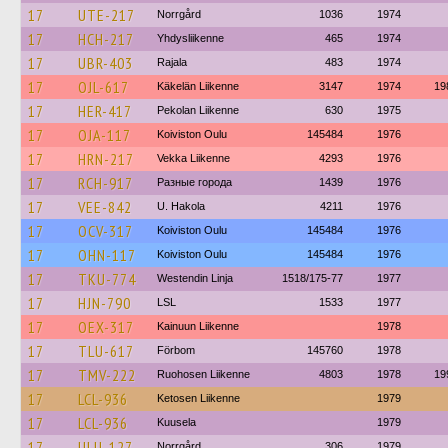
17
UTE-217
Norrgård
1036
1974
17
HCH-217
Yhdysliikenne
465
1974
17
UBR-403
Rajala
483
1974
17
OJL-617
Käkelän Liikenne
3147
1974
19
17
HER-417
Pekolan Liikenne
630
1975
17
OJA-117
Koiviston Oulu
145484
1976
17
HRN-217
Vekka Liikenne
4293
1976
17
RCH-917
Разные города
1439
1976
17
VEE-842
U. Hakola
4211
1976
17
OCV-317
Koiviston Oulu
145484
1976
17
OHN-117
Koiviston Oulu
145484
1976
17
TKU-774
Westendin Linja
1518/175-77
1977
17
HJN-790
LSL
1533
1977
17
OEX-317
Kainuun Liikenne
1978
17
TLU-617
Förbom
145760
1978
17
TMV-222
Ruohosen Liikenne
4803
1978
19
17
LCL-936
Ketosen Liikenne
1979
17
LCL-936
Kuusela
1979
17
ULU-127
Norrgård
306
1979