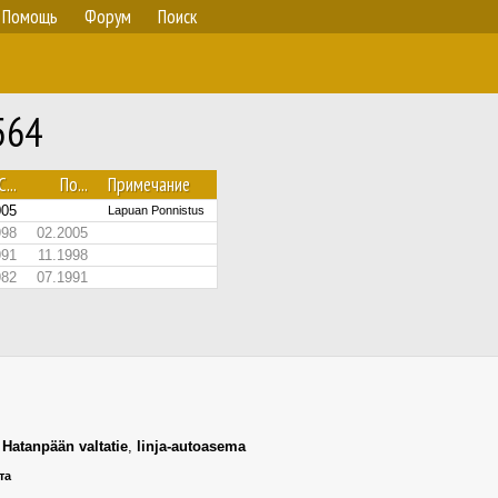
Помощь
Форум
Поиск
564
С...
По...
Примечание
005
Lapuan Ponnistus
998
02.2005
991
11.1998
982
07.1991
,
Hatanpään valtatie
,
linja-autoasema
та