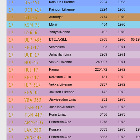
17
OB-753
Kainuun Liikenne
2224
1968
17
OCT-417
Kainuun Liikenne
2224
1968
17
GTD-5
Autolinjat
2774
1970
17
KSM-78
Mörö
454
1970
17
IZ-666
Yhdysliikenne
492
1970
17
UEP-433
ETELA-SLL
2765
1970
05.19
17
ZFO-17
Ventoniemi
93
1971
17
UUD-17
Juhanilan Linja
2969
1971
17
HOL-17
Vekka Liikenne
240027
1971
17
HUJ-17
Paunu
2204/72
1972
17
KB-117
Koiviston Oulu
181
1972
17
HJP-617
Vekka Liikenne
3237
1972
17
RI-960
Jokisen Liikenne
142
1972
17
VBA-353
Järviseudun Linja
251
1973
17
TBN-417
Jussilan Autoliike
3436
1973
17
TBN-417
Porin Linjat
3436
1973
17
AMM-103
Friherrsin Auto
1278
1973
17
LAK-280
Kuusela
3533
1973
19
17
VHN-447
Friherrsin Auto
3563
1973
19