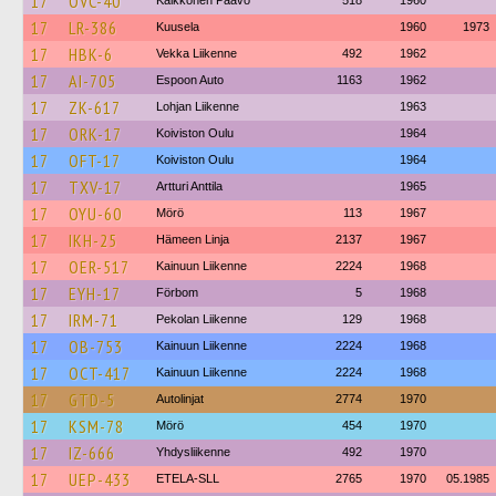
17
OVC-40
Kaikkonen Paavo
518
1960
17
LR-386
Kuusela
1960
1973
17
HBK-6
Vekka Liikenne
492
1962
17
AI-705
Espoon Auto
1163
1962
17
ZK-617
Lohjan Liikenne
1963
17
ORK-17
Koiviston Oulu
1964
17
OFT-17
Koiviston Oulu
1964
17
TXV-17
Artturi Anttila
1965
17
OYU-60
Mörö
113
1967
17
IKH-25
Hämeen Linja
2137
1967
17
OER-517
Kainuun Liikenne
2224
1968
17
EYH-17
Förbom
5
1968
17
IRM-71
Pekolan Liikenne
129
1968
17
OB-753
Kainuun Liikenne
2224
1968
17
OCT-417
Kainuun Liikenne
2224
1968
17
GTD-5
Autolinjat
2774
1970
17
KSM-78
Mörö
454
1970
17
IZ-666
Yhdysliikenne
492
1970
17
UEP-433
ETELA-SLL
2765
1970
05.1985