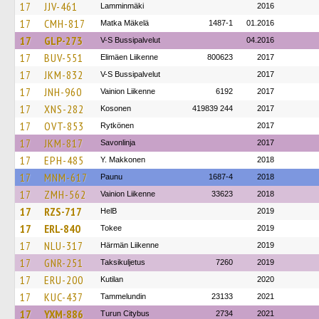
17
JJV-461
Lamminmäki
2016
17
CMH-817
Matka Mäkelä
1487-1
01.2016
17
GLP-273
V-S Bussipalvelut
04.2016
17
BUV-551
Elimäen Liikenne
800623
2017
17
JKM-832
V-S Bussipalvelut
2017
17
JNH-960
Vainion Liikenne
6192
2017
17
XNS-282
Kosonen
419839 244
2017
17
OVT-853
Rytkönen
2017
17
JKM-817
Savonlinja
2017
17
EPH-485
Y. Makkonen
2018
17
MNM-617
Paunu
1687-4
2018
17
ZMH-562
Vainion Liikenne
33623
2018
17
RZS-717
HelB
2019
17
ERL-840
Tokee
2019
17
NLU-317
Härmän Liikenne
2019
17
GNR-251
Taksikuljetus
7260
2019
17
ERU-200
Kutilan
2020
17
KUC-437
Tammelundin
23133
2021
17
YXM-886
Turun Citybus
2734
2021