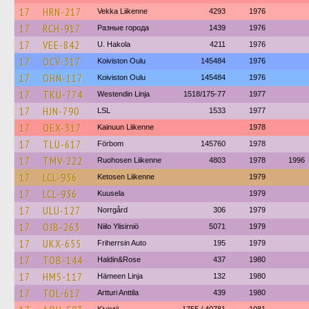
17
HRN-217
Vekka Liikenne
4293
1976
17
RCH-917
Разные города
1439
1976
17
VEE-842
U. Hakola
4211
1976
17
OCV-317
Koiviston Oulu
145484
1976
17
OHN-117
Koiviston Oulu
145484
1976
17
TKU-774
Westendin Linja
1518/175-77
1977
17
HJN-790
LSL
1533
1977
17
OEX-317
Kainuun Liikenne
1978
17
TLU-617
Förbom
145760
1978
17
TMV-222
Ruohosen Liikenne
4803
1978
1996
17
LCL-936
Ketosen Liikenne
1979
17
LCL-936
Kuusela
1979
17
ULU-127
Norrgård
306
1979
17
OJB-263
Niilo Ylisirniö
5071
1979
17
UKX-655
Friherrsin Auto
195
1979
17
TOB-144
Haldin&Rose
437
1980
17
HMS-117
Hämeen Linja
132
1980
17
TOL-617
Artturi Anttila
439
1980