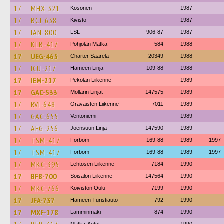
17
MHX-321
Kosonen
1987
17
BCJ-638
Kivistö
1987
17
IAN-800
LSL
906-87
1987
17
KLB-417
Pohjolan Matka
584
1988
17
UEG-465
Charter Saarela
20349
1988
17
ICU-217
Hämeen Linja
109-88
1988
17
IEM-217
Pekolan Liikenne
1989
17
GAC-533
Möllärin Linjat
147575
1989
17
RVI-648
Oravaisten Liikenne
7011
1989
17
GAC-655
Ventoniemi
1989
17
AFG-256
Joensuun Linja
147590
1989
17
TSM-417
Förbom
169-88
1989
1997
17
TSM-417
Förbom
169-88
1989
1997
17
MKC-395
Lehtosen Liikenne
7184
1990
17
BFB-700
Soisalon Liikenne
147564
1990
17
MKC-766
Koiviston Oulu
7199
1990
17
JFA-737
Hämeen Turistiauto
792
1990
17
MXF-178
Lamminmäki
874
1990