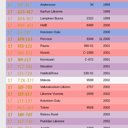
17
VIP-917
Andersson
34
1999
17
GCS-417
Karhun Liikenne
1999
17
BPA-927
Lampinen Buses
2322
1999
17
MYF-451
HelB
8489
2000
17
CIJ-187
Koiviston Oulu
2000
17
RPR-163
Porvoon
9348
11.2000
17
FES-121
Paunu
390-01
2001
17
UHI-322
Kivistö
C-1080
2001
17
IVY-117
Korsisaari
C-872
2001
17
YCZ-381
Nevakivi
2001
17
CFJ-729
Haldin&Rose
530-01
2001
17
TZK-377
Mäkela
9588
2002
17
SEF-705
Valkeakosken Liikenn
2757
2002
17
SEF-617
Liikenne Vuorela
2699
2002
17
LTF-137
Koiviston Oulu
2002
17
MLS-269
Tokee
9569
2002
17
SRF-707
Reissu Ruoti
2002
17
SCF-742
Pukkilan Liikenne
2002