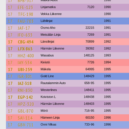
17
BFB-317
Matka-Autot
1990
17
EFE-123
Linjamatka
7120
1990
17
TFC-198
Vekka Liikenne
1990
17
FAU-703
Lähilinjat
1991
17
JAF-17
Osmo Aho
22215
1991
17
IFO-633
Metsälän Linja
7269
1991
17
CBG-494
Länsilinjat
70899
1992
17
LFX-863
Härmän Liikenne
39392
1992
17
HHZ-400
Wasabus
148125
1993
17
IAY-534
Kivistö
7726
1994
17
UBI-259
Mäkela
64995
1995
17
IGR-301
Gold Line
148429
1995
17
IAZ-318
Rautalammin Auto
658-95
1995
17
RNI-830
Westerlines
148411
1995
17
EGP-142
Koiviston L
148438
1995
17
HPZ-320
Härmän Liikenne
148403
1995
17
GBL-870
Mörö
716-95
1995
17
SAI-114
Hämeen Linja
60150
1996
17
GBV-711
Onni Vilkas
733-96
1996