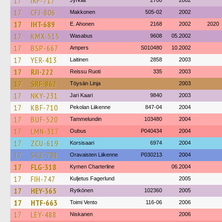
17
IRF-717
Jyrkilä
2700
2002
17
CFJ-806
Makkonen
505-02
2002
17
IHT-689
E. Ahonen
2168
2002
2020
17
KMX-515
Wasabus
9608
05.2002
17
BSP-667
Ampers
S010480
10.2002
17
YER-413
Laitinen
2858
2003
17
RJI-222
Reissu Ruoti
335
2003
17
SRF-862
Töysän Linja
2003
17
NKY-231
Jari Kaari
9840
2003
17
KBF-710
Pekolan Liikenne
847-04
2004
17
BUF-520
Tammelundin
103480
2004
17
LMN-317
Oubus
P040434
2004
17
ZCU-619
Korsisaari
6974
2004
17
SKZ-731
Oravaisten Liikenne
P030213
2004
17
FLG-318
Kymen Charterline
06.2004
17
FIH-747
Kuljetus Fagerlund
2005
17
HEY-365
Rytkönen
102360
2005
17
HTF-663
Toimi Vento
116-06
2006
17
LEY-488
Niskanen
2006