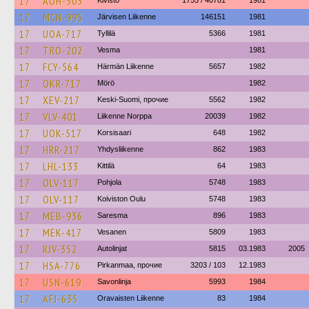
17
AOH-503
Kivistö
1755 / 40781
1981
17
MCN-995
Järvisen Liikenne
146151
1981
17
UOA-717
Tyllilä
5366
1981
17
TRO-202
Vesma
1981
17
FCY-564
Härmän Liikenne
5657
1982
17
OKR-717
Mörö
1982
17
XEV-217
Keski-Suomi, прочие
5562
1982
17
VLV-401
Liikenne Norppa
20039
1982
17
UOK-517
Korsisaari
648
1982
17
HRR-217
Yhdysliikenne
862
1983
17
LHL-133
Kittilä
64
1983
17
OLV-117
Pohjola
5748
1983
17
OLV-117
Koiviston Oulu
5748
1983
17
MEB-936
Saresma
896
1983
17
MEK-417
Vesanen
5809
1983
17
RJV-352
Autolinjat
5815
03.1983
2005
17
HSA-776
Pirkanmaa, прочие
3203 / 103
12.1983
17
USN-619
Savonlinja
5993
1984
17
AFJ-635
Oravaisten Liikenne
83
1984