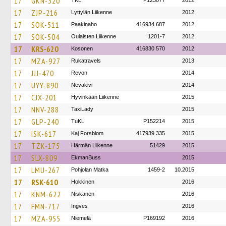
17
GKN-320
TKL
P123077
2012
17
ZJP-216
Lyttylän Liikenne
2012
17
SOK-511
Paakinaho
416934 687
2012
17
SOK-504
Oulaisten Liikenne
1201-7
2012
17
KRS-620
Kosonen
416830 570
2012
17
MZA-927
Rukatravels
2013
17
JJJ-470
Revon
2014
17
UYY-890
Nevakivi
2014
17
CJX-201
Hyvinkään Liikenne
2015
17
NNV-288
TaxiLady
2015
17
GLP-240
TuKL
P152214
2015
17
ISK-617
Kaj Forsblom
417939 335
2015
17
TZK-175
Härmän Liikenne
51429
2015
17
SLX-809
EkmanBuss
2015
17
LMU-267
Pohjolan Matka
1459-2
10.2015
17
RSK-610
Hokkinen
2016
17
KNM-622
Niskanen
2016
17
FMN-717
Ingves
2016
17
MZA-955
Niemelä
P169192
2016