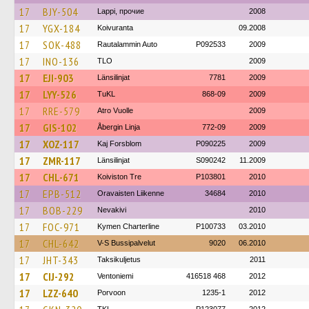
17
BJY-504
Lappi, прочие
2008
17
YGX-184
Koivuranta
09.2008
17
SOK-488
Rautalammin Auto
P092533
2009
17
INO-136
TLO
2009
17
EJI-903
Länsilinjat
7781
2009
17
LYY-526
TuKL
868-09
2009
17
RRE-579
Atro Vuolle
2009
17
GIS-102
Åbergin Linja
772-09
2009
17
XOZ-117
Kaj Forsblom
P090225
2009
17
ZMR-117
Länsilinjat
S090242
11.2009
17
CHL-671
Koiviston Tre
P103801
2010
17
EPB-512
Oravaisten Liikenne
34684
2010
17
BOB-229
Nevakivi
2010
17
FOC-971
Kymen Charterline
P100733
03.2010
17
CHL-642
V-S Bussipalvelut
9020
06.2010
17
JHT-343
Taksikuljetus
2011
17
CIJ-292
Ventoniemi
416518 468
2012
17
LZZ-640
Porvoon
1235-1
2012