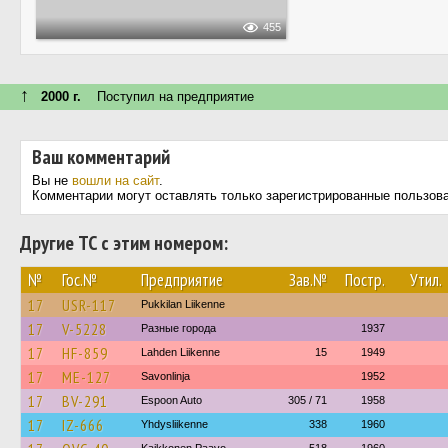
455
↑
2000 г.
Поступил на предприятие
Ваш комментарий
Вы не
вошли на сайт
.
Комментарии могут оставлять только зарегистрированные пользов
Другие ТС с этим номером:
№
Гос.№
Предприятие
Зав.№
Постр.
Утил.
17
USR-117
Pukkilan Liikenne
17
V-5228
Разные города
1937
17
HF-859
Lahden Liikenne
15
1949
17
ME-127
Savonlinja
1952
17
BV-291
Espoon Auto
305 / 71
1958
17
IZ-666
Yhdysliikenne
338
1960