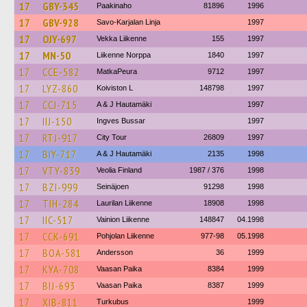
17
GBY-345
Paakinaho
81896
1996
17
GBV-928
Savo-Karjalan Linja
1997
17
OJY-697
Vekka Liikenne
155
1997
17
MN-50
Liikenne Norppa
1840
1997
17
CCE-582
MatkaPeura
9712
1997
17
LYZ-860
Koiviston L
148798
1997
17
CCJ-715
A & J Hautamäki
1997
17
IIJ-150
Ingves Bussar
1997
17
RTJ-917
City Tour
26809
1997
17
BIY-717
A & J Hautamäki
2135
1998
17
VTY-839
Veolia Finland
1987 / 376
1998
17
BZI-999
Seinäjoen
91298
1998
17
TIH-284
Laurilan Liikenne
18908
1998
17
IIC-517
Vainion Liikenne
148847
04.1998
17
CCK-691
Pohjolan Liikenne
977-98
05.1998
17
BOA-581
Andersson
36
1999
17
KYA-708
Vaasan Paika
8384
1999
17
BIJ-693
Vaasan Paika
8387
1999
17
XIB-811
Turkubus
1999