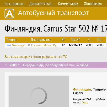
База данных
Дополнительно
Комментарии
Обновления
Автобусный транспорт
Финляндия, Carrus Star 502 № 1
Регион
Предприятие
№
Гос.№
С...
По...
17
MYB-717
2000
2008
Финляндия
Kamusen Liikenne Oy
Все комментарии к фотографиям этого ТС
↑
2008 г.
Передан в другое предприятие или на завод
Финляндия
,
Tampere
Charter
8 апреля 2006 г., суббота
Автор:
Ozzy