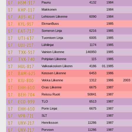
17
HSM-517
Paunu
4132
1984
17
KHP-117
Makkonen
1984
17
AUS-412
Lehtosen Liikenne
6090
1984
17
KYL-917
EkmanBuss
1985
17
EAT-717
Someron Linja
6216
1985
17
UTJ-637
Tuomisen Linja
6005
1985
17
UUJ-217
Lähilinjat
1174
1985
17
TXK-517
Vainion Liikenne
146950
1985
17
TVX-740
Pohjolan Liikenne
115
1985
17
HUL-817
Valkeakosken Liikenn
4186
01.1985
17
BAM-625
Ketosen Liikenne
6453
1986
17
KIU-800
Vekka Liikenne
1312
1986
2003
17
EHH-610
Oras Liikenne
6675
1987
17
BEH-704
Reissu Ruoti
50841
1987
17
ECO-939
TLO
6513
1987
17
EHH-610
Porin Linjat
6675
1987
17
VPR-721
SLT
1987
17
UXV-217
Henriksson
11286
1987
17
UXV-217
Porvoon
11286
1987