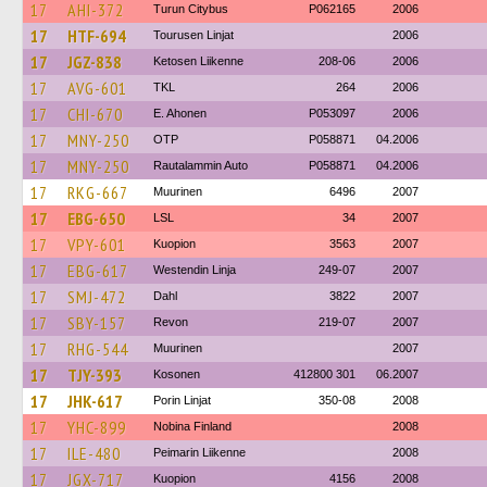
17
AHI-372
Turun Citybus
P062165
2006
17
HTF-694
Tourusen Linjat
2006
17
JGZ-838
Ketosen Liikenne
208-06
2006
17
AVG-601
TKL
264
2006
17
CHI-670
E. Ahonen
P053097
2006
17
MNY-250
OTP
P058871
04.2006
17
MNY-250
Rautalammin Auto
P058871
04.2006
17
RKG-667
Muurinen
6496
2007
17
EBG-650
LSL
34
2007
17
VPY-601
Kuopion
3563
2007
17
EBG-617
Westendin Linja
249-07
2007
17
SMJ-472
Dahl
3822
2007
17
SBY-157
Revon
219-07
2007
17
RHG-544
Muurinen
2007
17
TJY-393
Kosonen
412800 301
06.2007
17
JHK-617
Porin Linjat
350-08
2008
17
YHC-899
Nobina Finland
2008
17
ILE-480
Peimarin Liikenne
2008
17
JGX-717
Kuopion
4156
2008