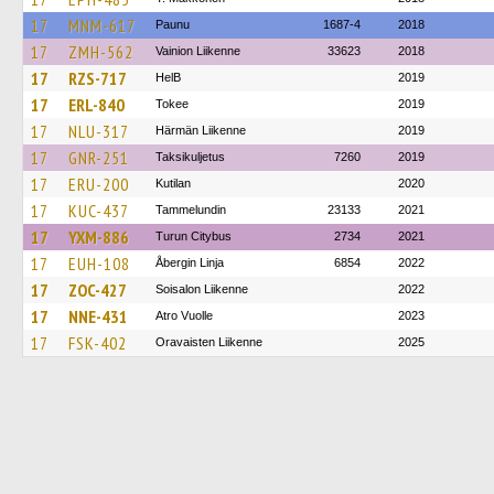
17
MNM-617
Paunu
1687-4
2018
17
ZMH-562
Vainion Liikenne
33623
2018
17
RZS-717
HelB
2019
17
ERL-840
Tokee
2019
17
NLU-317
Härmän Liikenne
2019
17
GNR-251
Taksikuljetus
7260
2019
17
ERU-200
Kutilan
2020
17
KUC-437
Tammelundin
23133
2021
17
YXM-886
Turun Citybus
2734
2021
17
EUH-108
Åbergin Linja
6854
2022
17
ZOC-427
Soisalon Liikenne
2022
17
NNE-431
Atro Vuolle
2023
17
FSK-402
Oravaisten Liikenne
2025