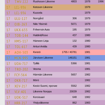
17
TMV-222
Ruohosen Liikenne
4803
1978
1996
17
LCL-936
Ketosen Liikenne
1979
17
LCL-936
Kuusela
1979
17
ULU-127
Norrgård
306
1979
17
OJB-263
Niilo Ylisirniö
5071
1979
17
UKX-655
Friherrsin Auto
195
1979
17
TOB-144
Haldin&Rose
437
1980
17
HMS-117
Hämeen Linja
132
1980
17
TOL-617
Artturi Anttila
439
1980
17
AOH-503
Kivistö
1755 / 40781
1981
17
MCN-995
Järvisen Liikenne
146151
1981
17
UOA-717
Tyllilä
5366
1981
17
TRO-202
Vesma
1981
17
FCY-564
Härmän Liikenne
5657
1982
17
OKR-717
Mörö
1982
17
XEV-217
Keski-Suomi, прочие
5562
1982
17
VLV-401
Liikenne Norppa
20039
1982
17
UOK-517
Korsisaari
648
1982
17
HRR-217
Yhdysliikenne
862
1983