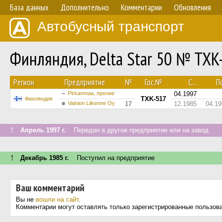
База данных
Дополнительно
Комментарии
Обновления
Автобусный транспорт
Финляндия, Delta Star 50 № TXK
Регион
Предприятие
№
Гос.№
С...
По
Pirkanmaa, прочие
04.1997
TXK-517
Финляндия
Vainion Liikenne Oy
17
12.1985
04.19
↑
Апрель 1997 г.
Передан в другое предприятие или на завод
↑
Декабрь 1985 г.
Поступил на предприятие
Ваш комментарий
Вы не
вошли на сайт
.
Комментарии могут оставлять только зарегистрированные пользов