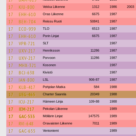
17
KIU-800
Vekka Liikenne
1312
1986
2003
17
EHH-610
Oras Liikenne
6675
1987
17
BEH-704
Reissu Ruoti
50841
1987
17
ECO-939
TLO
6513
1987
17
EHH-610
Porin Linjat
6675
1987
17
VPR-721
SLT
1987
17
UXV-217
Henriksson
11286
1987
17
UXV-217
Porvoon
11286
1987
17
MHX-321
Kosonen
1987
17
BCJ-638
Kivistö
1987
17
IAN-800
LSL
906-87
1987
17
KLB-417
Pohjolan Matka
584
1988
17
UEG-465
Charter Saarela
20349
1988
17
ICU-217
Hämeen Linja
109-88
1988
17
IEM-217
Pekolan Liikenne
1989
17
GAC-533
Möllärin Linjat
147575
1989
17
RVI-648
Oravaisten Liikenne
7011
1989
17
GAC-655
Ventoniemi
1989