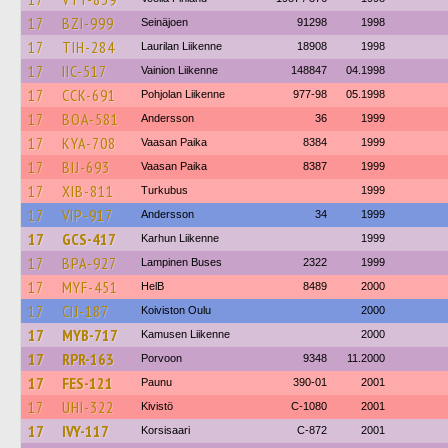
17
BZI-999
Seinäjoen
91298
1998
17
TIH-284
Laurilan Liikenne
18908
1998
17
IIC-517
Vainion Liikenne
148847
04.1998
17
CCK-691
Pohjolan Liikenne
977-98
05.1998
17
BOA-581
Andersson
36
1999
17
KYA-708
Vaasan Paika
8384
1999
17
BIJ-693
Vaasan Paika
8387
1999
17
XIB-811
Turkubus
1999
17
VIP-917
Andersson
34
1999
17
GCS-417
Karhun Liikenne
1999
17
BPA-927
Lampinen Buses
2322
1999
17
MYF-451
HelB
8489
2000
17
CIJ-187
Koiviston Oulu
2000
17
MYB-717
Kamusen Liikenne
2000
17
RPR-163
Porvoon
9348
11.2000
17
FES-121
Paunu
390-01
2001
17
UHI-322
Kivistö
C-1080
2001
17
IVY-117
Korsisaari
C-872
2001