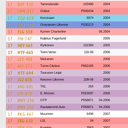
17
BUF-520
Tammelundin
103480
2004
17
LMN-317
Oubus
P040434
2004
17
ZCU-619
Korsisaari
6974
2004
17
SKZ-731
Oravaisten Liikenne
P030213
2004
17
FLG-318
Kymen Charterline
06.2004
17
FIH-747
Kuljetus Fagerlund
2005
17
HEY-365
Rytkönen
102360
2005
17
HTF-663
Toimi Vento
116-06
2006
17
LEY-488
Niskanen
2006
17
AHI-372
Turun Citybus
P062165
2006
17
HTF-694
Tourusen Linjat
2006
17
JGZ-838
Ketosen Liikenne
208-06
2006
17
AVG-601
TKL
264
2006
17
CHI-670
E. Ahonen
P053097
2006
17
MNY-250
OTP
P058871
04.2006
17
MNY-250
Rautalammin Auto
P058871
04.2006
17
RKG-667
Muurinen
6496
2007
17
EBG-650
LSL
34
2007
17
VPY-601
Kuopion
3563
2007