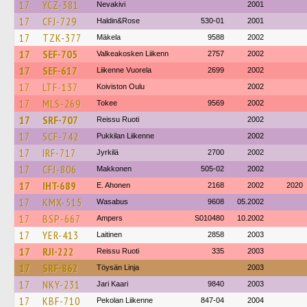
17
YCZ-381
Nevakivi
2001
17
CFJ-729
Haldin&Rose
530-01
2001
17
TZK-377
Mäkela
9588
2002
17
SEF-705
Valkeakosken Liikenn
2757
2002
17
SEF-617
Liikenne Vuorela
2699
2002
17
LTF-137
Koiviston Oulu
2002
17
MLS-269
Tokee
9569
2002
17
SRF-707
Reissu Ruoti
2002
17
SCF-742
Pukkilan Liikenne
2002
17
IRF-717
Jyrkilä
2700
2002
17
CFJ-806
Makkonen
505-02
2002
17
IHT-689
E. Ahonen
2168
2002
2020
17
KMX-515
Wasabus
9608
05.2002
17
BSP-667
Ampers
S010480
10.2002
17
YER-413
Laitinen
2858
2003
17
RJI-222
Reissu Ruoti
335
2003
17
SRF-862
Töysän Linja
2003
17
NKY-231
Jari Kaari
9840
2003
17
KBF-710
Pekolan Liikenne
847-04
2004