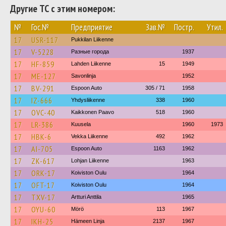
Другие ТС с этим номером:
№
Гос.№
Предприятие
Зав.№
Постр.
Утил.
17
USR-117
Pukkilan Liikenne
17
V-5228
Разные города
1937
17
HF-859
Lahden Liikenne
15
1949
17
ME-127
Savonlinja
1952
17
BV-291
Espoon Auto
305 / 71
1958
17
IZ-666
Yhdysliikenne
338
1960
17
OVC-40
Kaikkonen Paavo
518
1960
17
LR-386
Kuusela
1960
1973
17
HBK-6
Vekka Liikenne
492
1962
17
AI-705
Espoon Auto
1163
1962
17
ZK-617
Lohjan Liikenne
1963
17
ORK-17
Koiviston Oulu
1964
17
OFT-17
Koiviston Oulu
1964
17
TXV-17
Artturi Anttila
1965
17
OYU-60
Mörö
113
1967
17
IKH-25
Hämeen Linja
2137
1967