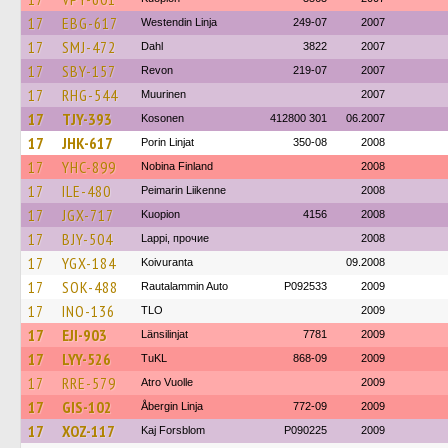
17
EBG-617
Westendin Linja
249-07
2007
17
SMJ-472
Dahl
3822
2007
17
SBY-157
Revon
219-07
2007
17
RHG-544
Muurinen
2007
17
TJY-393
Kosonen
412800 301
06.2007
17
JHK-617
Porin Linjat
350-08
2008
17
YHC-899
Nobina Finland
2008
17
ILE-480
Peimarin Liikenne
2008
17
JGX-717
Kuopion
4156
2008
17
BJY-504
Lappi, прочие
2008
17
YGX-184
Koivuranta
09.2008
17
SOK-488
Rautalammin Auto
P092533
2009
17
INO-136
TLO
2009
17
EJI-903
Länsilinjat
7781
2009
17
LYY-526
TuKL
868-09
2009
17
RRE-579
Atro Vuolle
2009
17
GIS-102
Åbergin Linja
772-09
2009
17
XOZ-117
Kaj Forsblom
P090225
2009