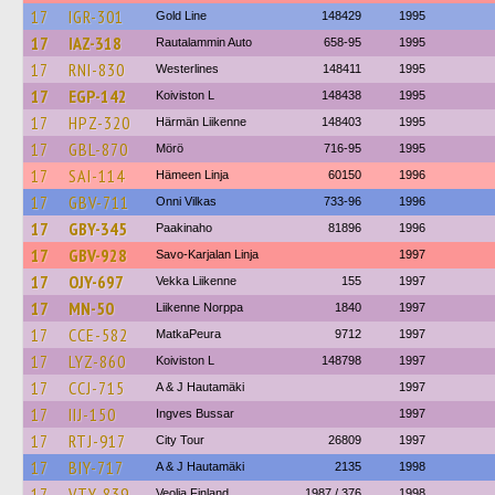
17
IGR-301
Gold Line
148429
1995
17
IAZ-318
Rautalammin Auto
658-95
1995
17
RNI-830
Westerlines
148411
1995
17
EGP-142
Koiviston L
148438
1995
17
HPZ-320
Härmän Liikenne
148403
1995
17
GBL-870
Mörö
716-95
1995
17
SAI-114
Hämeen Linja
60150
1996
17
GBV-711
Onni Vilkas
733-96
1996
17
GBY-345
Paakinaho
81896
1996
17
GBV-928
Savo-Karjalan Linja
1997
17
OJY-697
Vekka Liikenne
155
1997
17
MN-50
Liikenne Norppa
1840
1997
17
CCE-582
MatkaPeura
9712
1997
17
LYZ-860
Koiviston L
148798
1997
17
CCJ-715
A & J Hautamäki
1997
17
IIJ-150
Ingves Bussar
1997
17
RTJ-917
City Tour
26809
1997
17
BIY-717
A & J Hautamäki
2135
1998
17
VTY-839
Veolia Finland
1987 / 376
1998