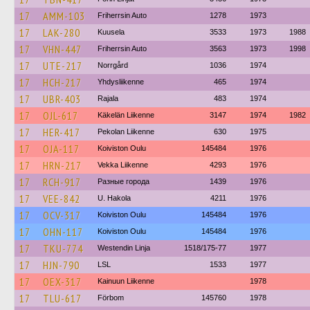
17
AMM-103
Friherrsin Auto
1278
1973
17
LAK-280
Kuusela
3533
1973
1988
17
VHN-447
Friherrsin Auto
3563
1973
1998
17
UTE-217
Norrgård
1036
1974
17
HCH-217
Yhdysliikenne
465
1974
17
UBR-403
Rajala
483
1974
17
OJL-617
Käkelän Liikenne
3147
1974
1982
17
HER-417
Pekolan Liikenne
630
1975
17
OJA-117
Koiviston Oulu
145484
1976
17
HRN-217
Vekka Liikenne
4293
1976
17
RCH-917
Разные города
1439
1976
17
VEE-842
U. Hakola
4211
1976
17
OCV-317
Koiviston Oulu
145484
1976
17
OHN-117
Koiviston Oulu
145484
1976
17
TKU-774
Westendin Linja
1518/175-77
1977
17
HJN-790
LSL
1533
1977
17
OEX-317
Kainuun Liikenne
1978
17
TLU-617
Förbom
145760
1978