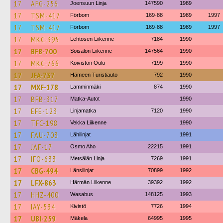
17
AFG-256
Joensuun Linja
147590
1989
17
TSM-417
Förbom
169-88
1989
1997
17
TSM-417
Förbom
169-88
1989
1997
17
MKC-395
Lehtosen Liikenne
7184
1990
17
BFB-700
Soisalon Liikenne
147564
1990
17
MKC-766
Koiviston Oulu
7199
1990
17
JFA-737
Hämeen Turistiauto
792
1990
17
MXF-178
Lamminmäki
874
1990
17
BFB-317
Matka-Autot
1990
17
EFE-123
Linjamatka
7120
1990
17
TFC-198
Vekka Liikenne
1990
17
FAU-703
Lähilinjat
1991
17
JAF-17
Osmo Aho
22215
1991
17
IFO-633
Metsälän Linja
7269
1991
17
CBG-494
Länsilinjat
70899
1992
17
LFX-863
Härmän Liikenne
39392
1992
17
HHZ-400
Wasabus
148125
1993
17
IAY-534
Kivistö
7726
1994
17
UBI-259
Mäkela
64995
1995