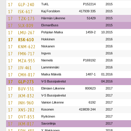
17
GLP-240
TuKL
P152214
2015
17
ISK-617
Kaj Forsblom
417939 335
2015
17
TZK-175
Härmän Liikenne
51429
2015
17
SLX-809
EkmanBuss
2015
17
LMU-267
Pohjolan Matka
1459-2
10.2015
17
RSK-610
Hokkinen
2016
17
KNM-622
Niskanen
2016
17
FMN-717
Ingves
2016
17
MZA-955
Niemelä
P169192
2016
17
JJV-461
Lamminmäki
2016
17
CMH-817
Matka Mäkelä
1487-1
01.2016
17
GLP-273
V-S Bussipalvelut
04.2016
17
BUV-551
Elimäen Liikenne
800623
2017
17
JKM-832
V-S Bussipalvelut
2017
17
JNH-960
Vainion Liikenne
6192
2017
17
XNS-282
Kosonen
419839 244
2017
17
OVT-853
Rytkönen
2017
17
JKM-817
Savonlinja
2017
17
EPH-485
Y. Makkonen
2018