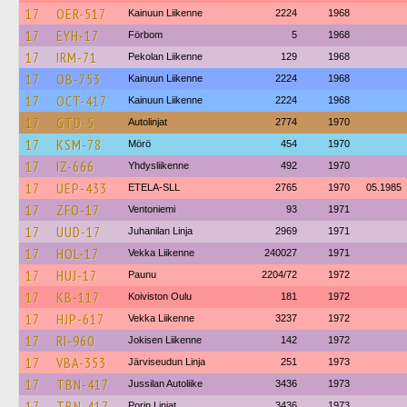
17
OER-517
Kainuun Liikenne
2224
1968
17
EYH-17
Förbom
5
1968
17
IRM-71
Pekolan Liikenne
129
1968
17
OB-753
Kainuun Liikenne
2224
1968
17
OCT-417
Kainuun Liikenne
2224
1968
17
GTD-5
Autolinjat
2774
1970
17
KSM-78
Mörö
454
1970
17
IZ-666
Yhdysliikenne
492
1970
17
UEP-433
ETELA-SLL
2765
1970
05.1985
17
ZFO-17
Ventoniemi
93
1971
17
UUD-17
Juhanilan Linja
2969
1971
17
HOL-17
Vekka Liikenne
240027
1971
17
HUJ-17
Paunu
2204/72
1972
17
KB-117
Koiviston Oulu
181
1972
17
HJP-617
Vekka Liikenne
3237
1972
17
RI-960
Jokisen Liikenne
142
1972
17
VBA-353
Järviseudun Linja
251
1973
17
TBN-417
Jussilan Autoliike
3436
1973
17
TBN-417
Porin Linjat
3436
1973