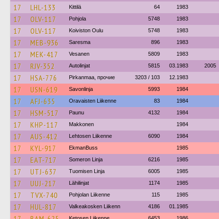
17
LHL-133
Kittilä
64
1983
17
OLV-117
Pohjola
5748
1983
17
OLV-117
Koiviston Oulu
5748
1983
17
MEB-936
Saresma
896
1983
17
MEK-417
Vesanen
5809
1983
17
RJV-352
Autolinjat
5815
03.1983
2005
17
HSA-776
Pirkanmaa, прочие
3203 / 103
12.1983
17
USN-619
Savonlinja
5993
1984
17
AFJ-635
Oravaisten Liikenne
83
1984
17
HSM-517
Paunu
4132
1984
17
KHP-117
Makkonen
1984
17
AUS-412
Lehtosen Liikenne
6090
1984
17
KYL-917
EkmanBuss
1985
17
EAT-717
Someron Linja
6216
1985
17
UTJ-637
Tuomisen Linja
6005
1985
17
UUJ-217
Lähilinjat
1174
1985
17
TVX-740
Pohjolan Liikenne
115
1985
17
HUL-817
Valkeakosken Liikenn
4186
01.1985
17
BAM-625
Ketosen Liikenne
6453
1986