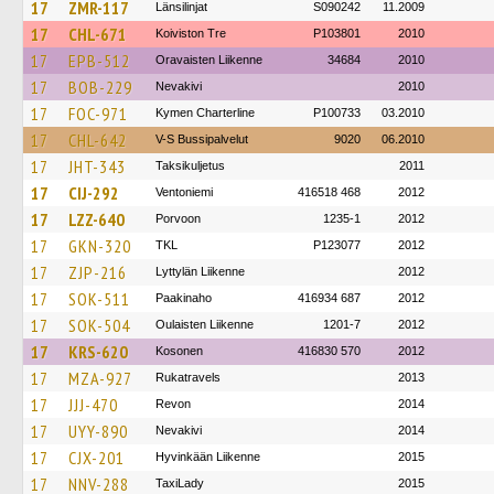
17
ZMR-117
Länsilinjat
S090242
11.2009
17
CHL-671
Koiviston Tre
P103801
2010
17
EPB-512
Oravaisten Liikenne
34684
2010
17
BOB-229
Nevakivi
2010
17
FOC-971
Kymen Charterline
P100733
03.2010
17
CHL-642
V-S Bussipalvelut
9020
06.2010
17
JHT-343
Taksikuljetus
2011
17
CIJ-292
Ventoniemi
416518 468
2012
17
LZZ-640
Porvoon
1235-1
2012
17
GKN-320
TKL
P123077
2012
17
ZJP-216
Lyttylän Liikenne
2012
17
SOK-511
Paakinaho
416934 687
2012
17
SOK-504
Oulaisten Liikenne
1201-7
2012
17
KRS-620
Kosonen
416830 570
2012
17
MZA-927
Rukatravels
2013
17
JJJ-470
Revon
2014
17
UYY-890
Nevakivi
2014
17
CJX-201
Hyvinkään Liikenne
2015
17
NNV-288
TaxiLady
2015